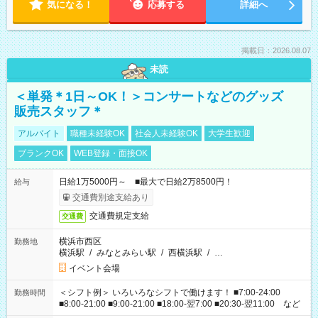
気になる！
応募する
詳細へ
掲載日：2026.08.07
未読
＜単発＊1日～OK！＞コンサートなどのグッズ
販売スタッフ＊
アルバイト
職種未経験OK
社会人未経験OK
大学生歓迎
ブランクOK
WEB登録・面接OK
日給1万5000円～ ■最大で日給2万8500円！
給与
交通費別途支給あり
交通費規定支給
交通費
横浜市西区
勤務地
横浜駅
/
みなとみらい駅
/
西横浜駅
/
…
イベント会場
＜シフト例＞ いろいろなシフトで働けます！ ■7:00-24:00
勤務時間
■8:00-21:00 ■9:00-21:00 ■18:00-翌7:00 ■20:30-翌11:00 など