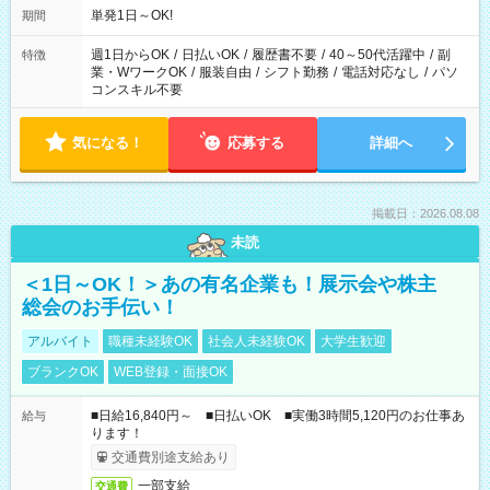
単発1日～OK!
期間
週1日からOK
/
日払いOK
/
履歴書不要
/
40～50代活躍中
/
副
特徴
業・WワークOK
/
服装自由
/
シフト勤務
/
電話対応なし
/
パソ
コンスキル不要
気になる！
応募する
詳細へ
掲載日：2026.08.08
未読
＜1日～OK！＞あの有名企業も！展示会や株主
総会のお手伝い！
アルバイト
職種未経験OK
社会人未経験OK
大学生歓迎
ブランクOK
WEB登録・面接OK
■日給16,840円～ ■日払いOK ■実働3時間5,120円のお仕事あ
給与
ります！
交通費別途支給あり
一部支給
交通費