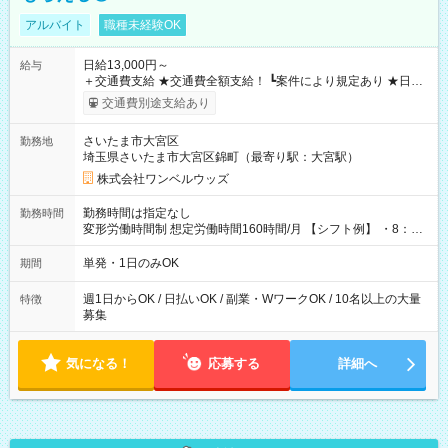
アルバイト
職種未経験OK
日給13,000円～
給与
＋交通費支給 ★交通費全額支給！ ┗案件により規定あり ★日払
いOK！（規定あり） ┗働いたその日に現金GET♪ お仕事後はコ
交通費別途支給あり
ンビニATMから 日払い分を引き落とせます！ 【試用期間】試
用期間なし
さいたま市大宮区
勤務地
埼玉県さいたま市大宮区錦町（最寄り駅：大宮駅）
株式会社ワンベルウッズ
勤務時間は指定なし
勤務時間
変形労働時間制 想定労働時間160時間/月 【シフト例】 ・8：00
～21：00
単発・1日のみOK
期間
週1日からOK / 日払いOK / 副業・WワークOK / 10名以上の大量
特徴
募集
気になる！
応募する
詳細へ