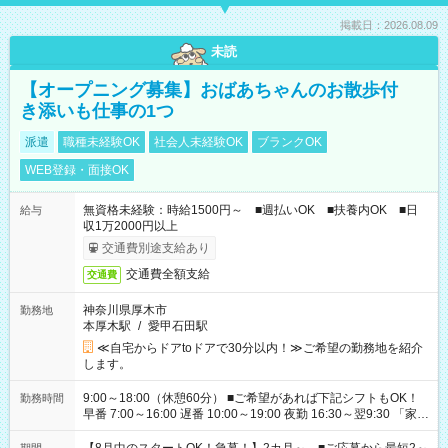
掲載日：2026.08.09
未読
【オープニング募集】おばあちゃんのお散歩付
き添いも仕事の1つ
派遣
職種未経験OK
社会人未経験OK
ブランクOK
WEB登録・面接OK
無資格未経験：時給1500円～ ■週払いOK ■扶養内OK ■日
給与
収1万2000円以上
交通費別途支給あり
交通費全額支給
交通費
神奈川県厚木市
勤務地
本厚木駅
/
愛甲石田駅
≪自宅からドアtoドアで30分以内！≫ご希望の勤務地を紹介
します。
9:00～18:00（休憩60分） ■ご希望があれば下記シフトもOK！
勤務時間
早番 7:00～16:00 遅番 10:00～19:00 夜勤 16:30～翌9:30 「家族
と休みを合わせたい」 「余裕を持って夕飯の準備がしたい」
「できれば残業はしたくない」 など、ご希望を教えてください