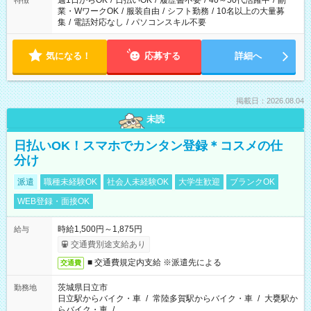
週1日からOK
/
日払いOK
/
履歴書不要
/
40～50代活躍中
/
副
特徴
業・WワークOK
/
服装自由
/
シフト勤務
/
10名以上の大量募
集
/
電話対応なし
/
パソコンスキル不要
気になる！
応募する
詳細へ
掲載日：2026.08.04
未読
日払いOK！スマホでカンタン登録＊コスメの仕
分け
派遣
職種未経験OK
社会人未経験OK
大学生歓迎
ブランクOK
WEB登録・面接OK
時給1,500円～1,875円
給与
交通費別途支給あり
■ 交通費規定内支給 ※派遣先による
交通費
茨城県日立市
勤務地
日立駅からバイク・車
/
常陸多賀駅からバイク・車
/
大甕駅か
らバイク・車
/
…