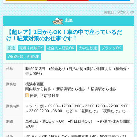
掲載日：2026.08.09
未読
【超レア】1日からOK！車の中で座っているだ
け！駐禁対策のお仕事です！
派遣
職種未経験OK
社会人未経験OK
大学生歓迎
ブランクOK
WEB登録・面接OK
時給1313円 ●昇給あり ●日払い制 ●前払い制度あり（稼働分・
給与
最大90%）
横浜市西区
勤務地
関内駅から徒歩
/
新横浜駅から徒歩
/
横浜駅から徒歩
神奈川の駐禁対策
＜シフト例＞ 09:00～17:00 13:00～22:00 17:00～22:00 19:00
勤務時間
～23:00 22:00～06:00 など ※「昼間だけ」「夜勤だけ」など
の希望OK
単発1日・週1日からOK ●即日勤務OK！ ●春/夏/冬休み期間限
期間
定OK！
週1日からOK
/
日払いOK
/
履歴書不要
/
40～50代活躍中
/
副
特徴