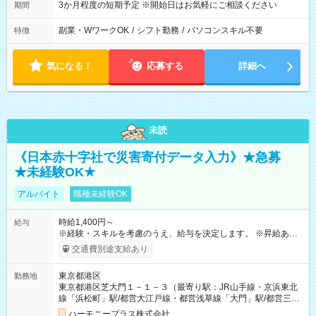
3か月程度の短期予定 ※開始日はお気軽にご相談ください
期間
副業・WワークOK
/
シフト勤務
/
パソコンスキル不要
特徴
気になる！
応募する
詳細へ
未読
《日本赤十字社で災害寄付データ入力》★急募
★未経験OK★
アルバイト
職種未経験OK
時給1,400円～
給与
※経験・スキルを考慮のうえ、給与を決定します。 ※昇給あり
（勤務実績・評価による） ※残業が発生した場合は、時間外手
交通費別途支給あり
当を全額支給します。 ※交通費支給（月額上限50,000円／当社
規定による） ※給与は月末締め、翌月15日払いです。 ※試用期
東京都港区
勤務地
間中も給与・待遇に変更はありません。 【試用期間】試用期間
東京都港区芝大門１－１－３（最寄り駅：JR山手線・京浜東北
あり 試用期間の長さ：1ヶ月 雇用形態、給与は本採用時と同じ
線「浜松町」駅/都営大江戸線・都営浅草線「⼤⾨」駅/都営三田
です。 試用期間中は、健康保険などの福利厚生の一部が制限さ
線「御成⾨」駅）
れる可能性があります。
ハーモニープラス株式会社