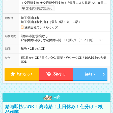
＋交通費支給 ★交通費全額支給！ ┗案件により規定あり ★日払
いOK！（規定あり） ┗働いたその日に現金GET♪ お仕事後はコ
交通費別途支給あり
ンビニATMから 日払い分を引き落とせます！ 【試用期間】試
用期間なし
埼玉県川口市
勤務地
埼玉県川口市東川口（最寄り駅：東川口駅）
株式会社ワンベルウッズ
勤務時間は指定なし
勤務時間
変形労働時間制 想定労働時間160時間/月 【シフト例】 ・8：00
～21：00
単発・1日のみOK
期間
週1日からOK / 日払いOK / 副業・WワークOK / 10名以上の大量
特徴
募集
気になる！
応募する
詳細へ
未読
給与即払いOK！高時給！土日休み！仕分け・検
品作業