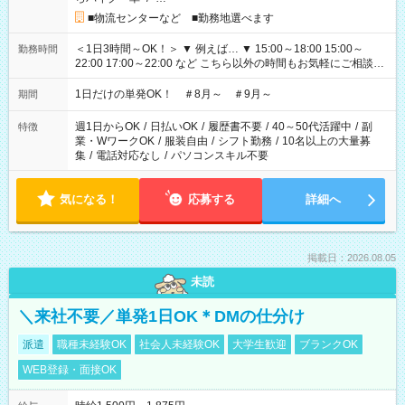
■物流センターなど ■勤務地選べます
＜1日3時間～OK！＞ ▼ 例えば… ▼ 15:00～18:00 15:00～
勤務時間
22:00 17:00～22:00 など こちら以外の時間もお気軽にご相談く
ださい！
1日だけの単発OK！ ＃8月～ ＃9月～
期間
週1日からOK
/
日払いOK
/
履歴書不要
/
40～50代活躍中
/
副
特徴
業・WワークOK
/
服装自由
/
シフト勤務
/
10名以上の大量募
集
/
電話対応なし
/
パソコンスキル不要
気になる！
応募する
詳細へ
掲載日：2026.08.05
未読
＼来社不要／単発1日OK＊DMの仕分け
派遣
職種未経験OK
社会人未経験OK
大学生歓迎
ブランクOK
WEB登録・面接OK