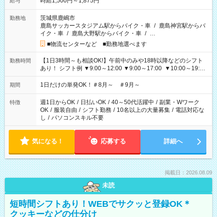
時給1,500円～1,875円
給与
茨城県鹿嶋市
勤務地
鹿島サッカースタジアム駅からバイク・車
/
鹿島神宮駅からバ
イク・車
/
鹿島大野駅からバイク・車
/
…
■物流センターなど ■勤務地選べます
【1日3時間～も相談OK!】午前中のみや18時以降などのシフト
勤務時間
あり！ シフト例 ▼9:00～12:00 ▼9:00～17:00 ▼10:00～19:00
▼18:00～21:00
1日だけの単発OK！＃8月～ ＃9月～
期間
週1日からOK
/
日払いOK
/
40～50代活躍中
/
副業・Wワーク
特徴
OK
/
服装自由
/
シフト勤務
/
10名以上の大量募集
/
電話対応な
し
/
パソコンスキル不要
気になる！
応募する
詳細へ
掲載日：2026.08.09
未読
短時間シフトあり！WEBでサクッと登録OK＊
クッキーなどの仕分け