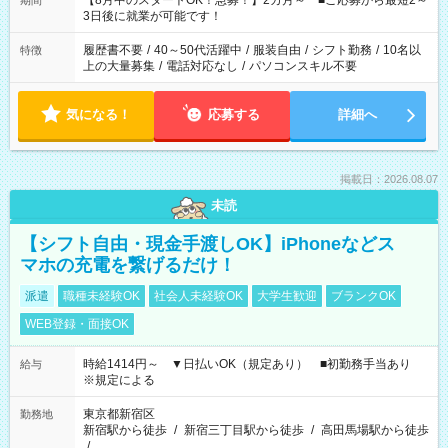
【8月中のスタートOK！急募！】2カ月～ ■ご応募から最短2～
期間
ね。 ※Wワーク希望の方へ 今ご覧のお仕事で希望する勤務時間
3日後に就業が可能です！
と、もう1つのお仕事の勤務時間。 合計で週40時間を超える場
合は応募できません。
履歴書不要
/
40～50代活躍中
/
服装自由
/
シフト勤務
/
10名以
特徴
上の大量募集
/
電話対応なし
/
パソコンスキル不要
気になる！
応募する
詳細へ
掲載日：2026.08.07
未読
【シフト自由・現金手渡しOK】iPhoneなどス
マホの充電を繋げるだけ！
派遣
職種未経験OK
社会人未経験OK
大学生歓迎
ブランクOK
WEB登録・面接OK
時給1414円～ ▼日払いOK（規定あり） ■初勤務手当あり
給与
※規定による
東京都新宿区
勤務地
新宿駅から徒歩
/
新宿三丁目駅から徒歩
/
高田馬場駅から徒歩
/
…