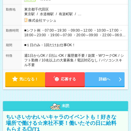
東京都千代田区
勤務地
東京駅
/
水道橋駅
/
有楽町駅
/
…
株式会社マッシュ
■シフト例 ・07:00～19:30 ・09:00～12:00 ・10:00～17:00 ・
勤務時間
18:00～23:00 ・19:00～07:00 ・20:00～09:00 ・22:00～06:00
etc ★最短で3時間で5,120円のお仕事から 15時間で2万円近く稼
げるお仕事も！ ご希望のお時間に合わせてご紹介！ ※シフトは
■１日のみ・1回だけお仕事OK！
期間
現場によって異なります。 ※勿論、休憩時間はあるのでご安心
ください！
週1日からOK
/
日払いOK
/
履歴書不要
/
副業・WワークOK
/
シ
特徴
フト勤務
/
10名以上の大量募集
/
電話対応なし
/
パソコンスキ
ル不要
気になる！
応募する
詳細へ
未読
ちいさいかわいいキャラのイベントも！好きな
場所で働ける☆来社不要！働いたその日に給料
もらえる◎/T1