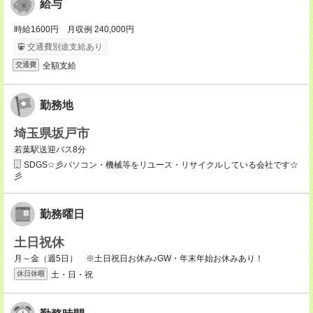
給与
時給1600円 月収例 240,000円
交通費別途支給あり
全額支給
交通費
勤務地
埼玉県坂戸市
若葉駅送迎バス8分
SDGS☆彡パソコン・機械等をリユース・リサイクルしている会社です☆
彡
勤務曜日
土日祝休
月～金（週5日） ※土日祝日お休み♪GW・年末年始お休みあり！
土・日・祝
休日休暇