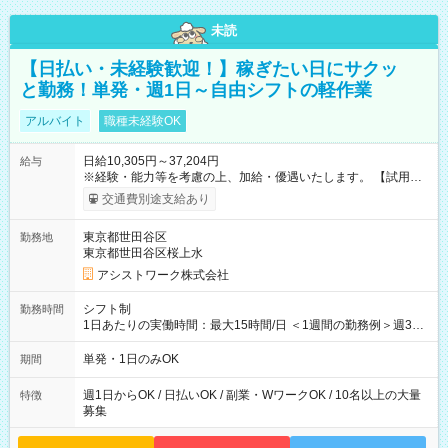
未読
【日払い・未経験歓迎！】稼ぎたい日にサクッ
と勤務！単発・週1日～自由シフトの軽作業
アルバイト
職種未経験OK
日給10,305円～37,204円
給与
※経験・能力等を考慮の上、加給・優遇いたします。 【試用期
間】試用期間なし
交通費別途支給あり
東京都世田谷区
勤務地
東京都世田谷区桜上水
アシストワーク株式会社
シフト制
勤務時間
1日あたりの実働時間：最大15時間/日 ＜1週間の勤務例＞週3回
勤務 勤務：月・水・金 休み：火・木・土・日 好きな時にお仕事
可能です！ ※1日あたりの最大実働時間は日勤、夜勤共に勤務し
単発・1日のみOK
期間
た時間になります。
週1日からOK / 日払いOK / 副業・WワークOK / 10名以上の大量
特徴
募集