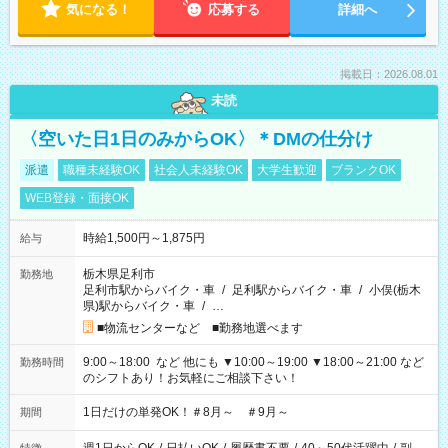
気になる！
応募する
詳細へ
掲載日：2026.08.01
未読
〈空いた日1日のみからOK〉＊DMの仕分け
派遣
職種未経験OK
社会人未経験OK
大学生歓迎
ブランクOK
WEB登録・面接OK
時給1,500円～1,875円
給与
栃木県足利市
勤務地
足利市駅からバイク・車
/
足利駅からバイク・車
/
小俣(栃木
県)駅からバイク・車
/
…
■物流センターなど ■勤務地選べます
9:00～18:00 など 他にも ▼10:00～19:00 ▼18:00～21:00 など
勤務時間
のシフトあり！お気軽にご相談下さい！
1日だけの単発OK！＃8月～ ＃9月～
期間