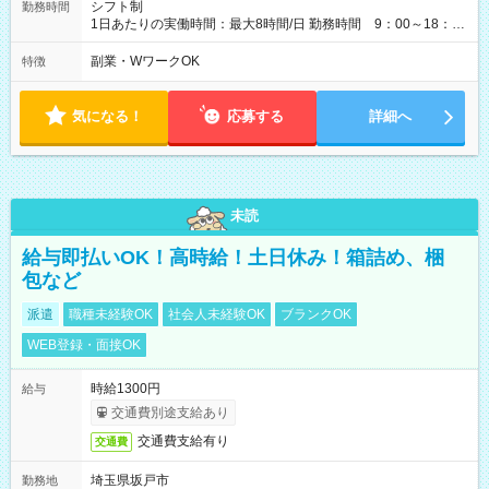
シフト制
勤務時間
1日あたりの実働時間：最大8時間/日 勤務時間 9：00～18：
00(実働8h、休憩1h) 土日祝含む週3日～OK、シフト制 ※もちろ
ん週5日勤務もOK♪ 勤務期間：2026年8月12日～9月9日※リスト
副業・WワークOK
特徴
全件完了で業務終了
気になる！
応募する
詳細へ
未読
給与即払いOK！高時給！土日休み！箱詰め、梱
包など
派遣
職種未経験OK
社会人未経験OK
ブランクOK
WEB登録・面接OK
時給1300円
給与
交通費別途支給あり
交通費支給有り
交通費
埼玉県坂戸市
勤務地