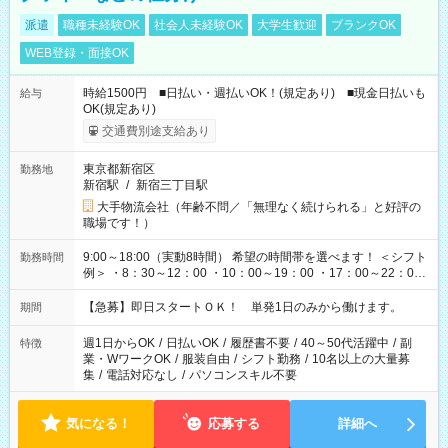
派遣
職種未経験OK
社会人未経験OK
大学生歓迎
ブランクOK
WEB登録・面接OK
時給1500円 ■日払い・週払いOK！(規定あり) ■現金日払いも
給与
OK(規定あり)
交通費別途支給あり
東京都新宿区
勤務地
新宿駅
/
新宿三丁目駅
大手物流会社（年齢不問／「無理なく続けられる」と好評の
職場です！）
9:00～18:00（実動8時間） 希望の時間帯を選べます！ ＜シフト
勤務時間
例＞ ・8：30～12：00 ・10：00～19：00 ・17：00～22：00
・13：00～22：00 ・22：00～翌6：00 など
【急募】即日スタートＯＫ！ 単発1日のみから働けます。
期間
週1日からOK
/
日払いOK
/
履歴書不要
/
40～50代活躍中
/
副
特徴
業・WワークOK
/
服装自由
/
シフト勤務
/
10名以上の大量募
集
/
電話対応なし
/
パソコンスキル不要
気になる！
応募する
詳細へ