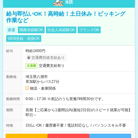
未読
給与即払いOK！高時給！土日休み！ピッキング
作業など
派遣
職種未経験OK
社会人未経験OK
ブランクOK
WEB登録・面接OK
時給1600円
給与
交通費別途支給あり
交通費支給有り
交通費
埼玉県八潮市
勤務地
草加駅からバス27分
物流・倉庫関係
9:00～17:30 ※表記のうち実働7時間30分です。
勤務時間
長期【ご応募から1週間以内(最短2日目)のスピード就業が可能】
期間
即日～
日払いOK
/
履歴書不要
/
電話対応なし
/
パソコンスキル不要
特徴