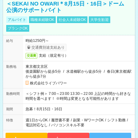
＜SEKAI NO OWARI＊8月15日・16日＞ドーム
公演のサポートバイト
アルバイト
職種未経験OK
社会人未経験OK
大学生歓迎
ブランクOK
時給1250円～
給与
交通費別途支給あり
支給（規定有り）
交通費
東京都文京区
勤務地
後楽園駅から徒歩5分
/
水道橋駅から徒歩5分
/
春日(東京都)駅
から徒歩7分
株式会社ライブパワー
＜シフト例＞ 7:00～23:00 13:30～22:00 上記の時間から好きな
勤務時間
時間を選べます！ ※時間は変更となる可能性があります
急募！8月15日・16日
期間
週1日からOK
/
履歴書不要
/
副業・WワークOK
/
シフト勤務
/
特徴
電話対応なし
/
パソコンスキル不要