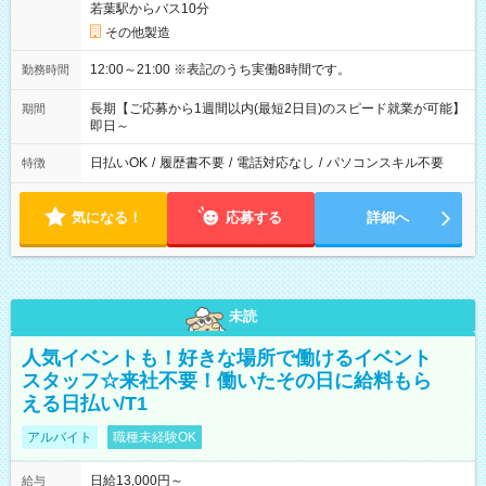
若葉駅からバス10分
その他製造
12:00～21:00 ※表記のうち実働8時間です。
勤務時間
長期【ご応募から1週間以内(最短2日目)のスピード就業が可能】
期間
即日～
日払いOK
/
履歴書不要
/
電話対応なし
/
パソコンスキル不要
特徴
気になる！
応募する
詳細へ
未読
人気イベントも！好きな場所で働けるイベント
スタッフ☆来社不要！働いたその日に給料もら
える日払い/T1
アルバイト
職種未経験OK
日給13,000円～
給与