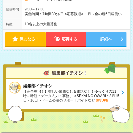
9:00～17:30
勤務時間
実働時間：7時間30分/日 ○応募歓迎○ ・月～金の週5日稼働いた
だける方 ・実働時間：7.5時間（休憩1時間）
10名以上の大量募集
特徴
気になる！
応募する
詳細へ
編集部イチオシ
【完全在宅！】難しい業務なし＆電話なし！ゆっくりの11
時～時短＊データ入力・事務、＜SEKAI NO OWARI＊8月15
日・16日＞ドーム公演のサポートバイトなど
(8/7UP!)