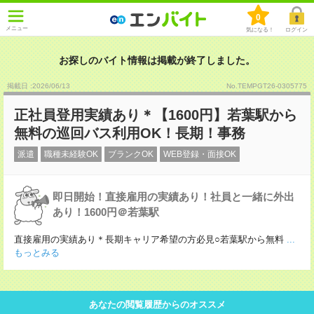
0
メニュー
気になる！
ログイン
お探しのバイト情報は掲載が終了しました。
掲載日 :2026
/
06
/
13
No.TEMPGT26-0305775
正社員登用実績あり＊【1600円】若葉駅から
無料の巡回バス利用OK！長期！事務
派遣
職種未経験OK
ブランクOK
WEB登録・面接OK
即日開始！直接雇用の実績あり！社員と一緒に外出
あり！1600円＠若葉駅
直接雇用の実績あり＊長期キャリア希望の方必見○若葉駅から無料
...
もっとみる
あなたの閲覧履歴からのオススメ