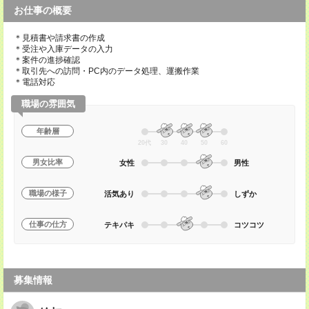
お仕事の概要
＊見積書や請求書の作成
＊受注や入庫データの入力
＊案件の進捗確認
＊取引先への訪問・PC内のデータ処理、運搬作業
＊電話対応
職場の雰囲気
年齢層
20代
30
40
50
60
男女比率
女性
男性
職場の様子
活気あり
しずか
仕事の仕方
テキパキ
コツコツ
募集情報