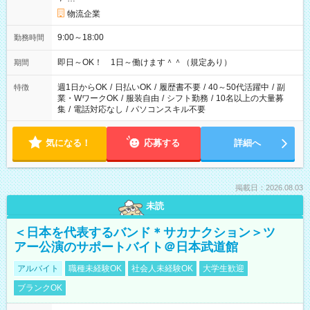
物流企業
9:00～18:00
勤務時間
即日～OK！ 1日～働けます＾＾（規定あり）
期間
週1日からOK
/
日払いOK
/
履歴書不要
/
40～50代活躍中
/
副
特徴
業・WワークOK
/
服装自由
/
シフト勤務
/
10名以上の大量募
集
/
電話対応なし
/
パソコンスキル不要
気になる！
応募する
詳細へ
掲載日：2026.08.03
未読
＜日本を代表するバンド＊サカナクション＞ツ
アー公演のサポートバイト＠日本武道館
アルバイト
職種未経験OK
社会人未経験OK
大学生歓迎
ブランクOK