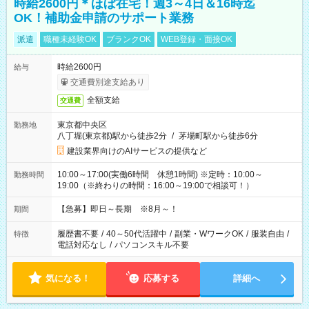
時給2600円＊ほぼ在宅！週3～4日＆16時迄
OK！補助金申請のサポート業務
派遣
職種未経験OK
ブランクOK
WEB登録・面接OK
時給2600円
給与
交通費別途支給あり
全額支給
交通費
東京都中央区
勤務地
八丁堀(東京都)駅から徒歩2分
/
茅場町駅から徒歩6分
建設業界向けのAIサービスの提供など
10:00～17:00(実働6時間 休憩1時間) ※定時：10:00～
勤務時間
19:00（※終わりの時間：16:00～19:00で相談可！）
【急募】即日～長期 ※8月～！
期間
履歴書不要
/
40～50代活躍中
/
副業・WワークOK
/
服装自由
/
特徴
電話対応なし
/
パソコンスキル不要
気になる！
応募する
詳細へ