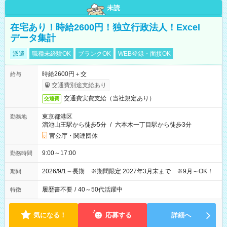
未読
在宅あり！時給2600円！独立行政法人！Excel
データ集計
派遣
職種未経験OK
ブランクOK
WEB登録・面接OK
時給2600円＋交
給与
交通費別途支給あり
交通費実費支給（当社規定あり）
交通費
東京都港区
勤務地
溜池山王駅から徒歩5分
/
六本木一丁目駅から徒歩3分
官公庁・関連団体
9:00～17:00
勤務時間
2026/9/1～長期 ※期間限定:2027年3月末まで ※9月～OK！
期間
履歴書不要
/
40～50代活躍中
特徴
気になる！
応募する
詳細へ