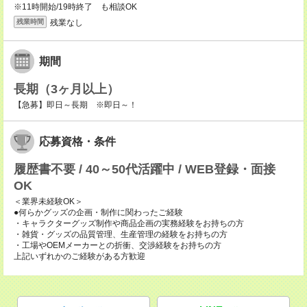
※11時開始/19時終了 も相談OK
残業なし
残業時間
期間
長期（3ヶ月以上）
【急募】即日～長期 ※即日～！
応募資格・条件
履歴書不要 / 40～50代活躍中 / WEB登録・面接
OK
＜業界未経験OK＞
●何らかグッズの企画・制作に関わったご経験
・キャラクターグッズ制作や商品企画の実務経験をお持ちの方
・雑貨・グッズの品質管理、生産管理の経験をお持ちの方
・工場やOEMメーカーとの折衝、交渉経験をお持ちの方
上記いずれかのご経験がある方歓迎