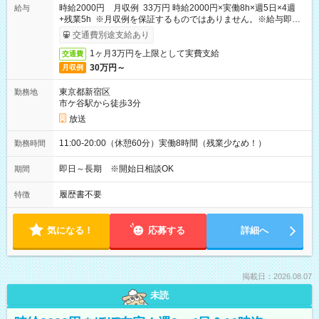
時給2000円 月収例 33万円 時給2000円×実働8h×週5日×4週
給与
+残業5h ※月収例を保証するものではありません。※給与即受
取りサービス利用可（利用条件有）
交通費別途支給あり
1ヶ月3万円を上限として実費支給
交通費
30万円～
月収例
東京都新宿区
勤務地
市ケ谷駅から徒歩3分
放送
11:00-20:00（休憩60分）実働8時間（残業少なめ！）
勤務時間
即日～長期 ※開始日相談OK
期間
履歴書不要
特徴
気になる！
応募する
詳細へ
掲載日：2026.08.07
未読