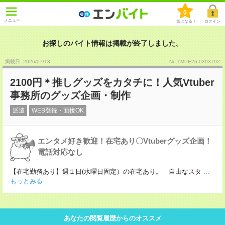
0
メニュー
気になる！
ログイン
お探しのバイト情報は掲載が終了しました。
掲載日 :2026
/
07
/
18
No.TMPE26-0393792
2100円＊推しグッズをカタチに！人気Vtuber
事務所のグッズ企画・制作
派遣
WEB登録・面接OK
エンタメ好き歓迎！在宅あり〇Vtuberグッズ企画！
電話対応なし
【在宅勤務あり】週１日(水曜日固定）の在宅あり。 自由なスタ
...
もっとみる
あなたの閲覧履歴からのオススメ