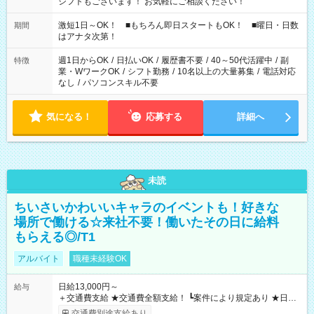
シフトもございます！ お気軽にご相談ください！
激短1日～OK！ ■もちろん即日スタートもOK！ ■曜日・日数
期間
はアナタ次第！
週1日からOK
/
日払いOK
/
履歴書不要
/
40～50代活躍中
/
副
特徴
業・WワークOK
/
シフト勤務
/
10名以上の大量募集
/
電話対応
なし
/
パソコンスキル不要
気になる！
応募する
詳細へ
未読
ちいさいかわいいキャラのイベントも！好きな
場所で働ける☆来社不要！働いたその日に給料
もらえる◎/T1
アルバイト
職種未経験OK
日給13,000円～
給与
＋交通費支給 ★交通費全額支給！ ┗案件により規定あり ★日払
いOK！（規定あり） ┗働いたその日に現金GET♪ お仕事後はコ
交通費別途支給あり