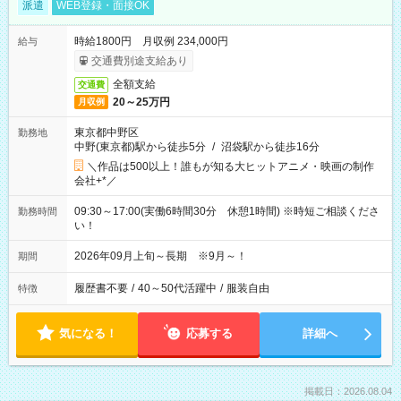
派遣
WEB登録・面接OK
時給1800円 月収例 234,000円
給与
交通費別途支給あり
全額支給
交通費
20～25万円
月収例
東京都中野区
勤務地
中野(東京都)駅から徒歩5分
/
沼袋駅から徒歩16分
＼作品は500以上！誰もが知る大ヒットアニメ・映画の制作
会社+*／
09:30～17:00(実働6時間30分 休憩1時間) ※時短ご相談くださ
勤務時間
い！
2026年09月上旬～長期 ※9月～！
期間
履歴書不要
/
40～50代活躍中
/
服装自由
特徴
気になる！
応募する
詳細へ
掲載日：2026.08.04