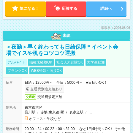
気になる！
応募する
詳細へ
掲載日：2026.08.06
未読
＜夜勤＞早く終わっても日給保障＊イベント会
場でイスや机をコツコツ運搬
アルバイト
職種未経験OK
社会人未経験OK
大学生歓迎
ブランクOK
WEB登録・面接OK
日給：12500円～ 半日：5000円～ ■日払いOK！
給与
交通費別途支給あり
交通費規定支給
交通費
東京都港区
勤務地
品川駅
/
赤坂(東京都)駅
/
表参道駅
/
…
オフィス・学校など
20:00～24：00 22：00～31:00 …など1日4時間～OK！ その他
勤務時間