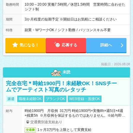
10:00～20:00 実働7.5時間／休憩1.5時間 営業時間に合わせた
勤務時間
シフト制
3か月程度の短期予定 ※開始日はお気軽にご相談ください
期間
副業・WワークOK
/
シフト勤務
/
パソコンスキル不要
特徴
気になる！
応募する
詳細へ
掲載日：2026.08.08
未読
完全在宅＊時給1900円！未経験OK！SNSチー
ムでアーティスト写真のレタッチ
派遣
職種未経験OK
ブランクOK
WEB登録・面接OK
時給1900円 月収例 31万円 時給1900円×実働8h×週5日×4週
給与
+残業5h ※月収例を保証するものではありません。※給与即受
取りサービス利用可（利用条件有）
交通費別途支給あり
1ヶ月3万円を上限として実費支給
交通費