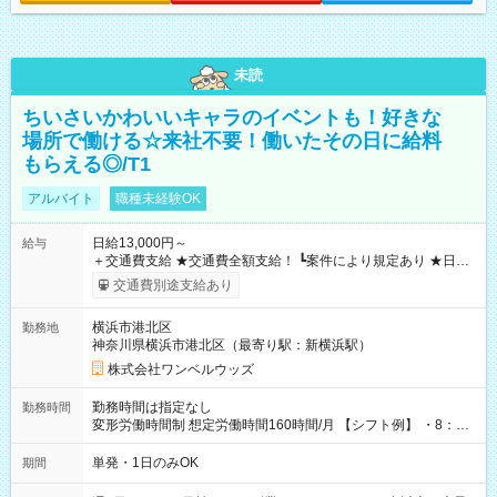
未読
ちいさいかわいいキャラのイベントも！好きな
場所で働ける☆来社不要！働いたその日に給料
もらえる◎/T1
アルバイト
職種未経験OK
日給13,000円～
給与
＋交通費支給 ★交通費全額支給！ ┗案件により規定あり ★日払
いOK！（規定あり） ┗働いたその日に現金GET♪ お仕事後はコ
交通費別途支給あり
ンビニATMから 日払い分を引き落とせます！ 【試用期間】試
用期間なし
横浜市港北区
勤務地
神奈川県横浜市港北区（最寄り駅：新横浜駅）
株式会社ワンベルウッズ
勤務時間は指定なし
勤務時間
変形労働時間制 想定労働時間160時間/月 【シフト例】 ・8：00
～21：00
単発・1日のみOK
期間