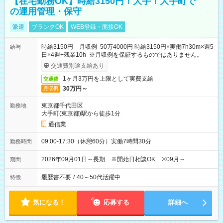
【在宅勤務OK】時給3150円！大手！大手町で
の運用管理・保守
派遣
ブランクOK
WEB登録・面接OK
時給3150円 月収例 50万4000円 時給3150円×実働7h30m×週5
給与
日×4週+残業10h ※月収例を保証するものではありません。
交通費別途支給あり
1ヶ月3万円を上限として実費支給
交通費
30万円～
月収例
東京都千代田区
勤務地
大手町(東京都)駅から徒歩1分
通信業
09:00-17:30（休憩60分）実働7時間30分
勤務時間
2026年09月01日～長期 ※開始日相談OK ※09月～
期間
履歴書不要
/
40～50代活躍中
特徴
気になる！
応募する
詳細へ