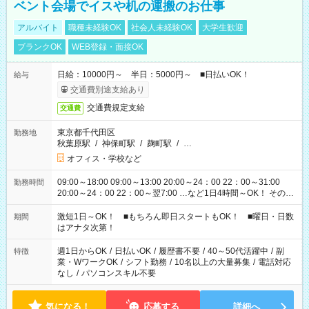
ベント会場でイスや机の運搬のお仕事
アルバイト
職種未経験OK
社会人未経験OK
大学生歓迎
ブランクOK
WEB登録・面接OK
日給：10000円～ 半日：5000円～ ■日払いOK！
給与
交通費別途支給あり
交通費規定支給
交通費
東京都千代田区
勤務地
秋葉原駅
/
神保町駅
/
麹町駅
/
…
オフィス・学校など
09:00～18:00 09:00～13:00 20:00～24：00 22：00～31:00
勤務時間
20:00～24：00 22：00～翌7:00 …など1日4時間～OK！ その他
シフトもございます！ お気軽にご相談ください！
激短1日～OK！ ■もちろん即日スタートもOK！ ■曜日・日数
期間
はアナタ次第！
週1日からOK
/
日払いOK
/
履歴書不要
/
40～50代活躍中
/
副
特徴
業・WワークOK
/
シフト勤務
/
10名以上の大量募集
/
電話対応
なし
/
パソコンスキル不要
気になる！
応募する
詳細へ