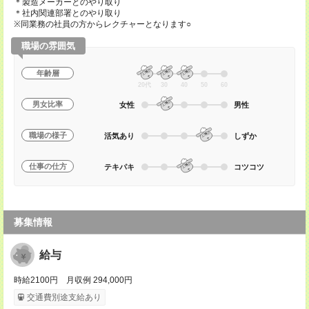
＊製造メーカーとのやり取り
＊社内関連部署とのやり取り
※同業務の社員の方からレクチャーとなります○
職場の雰囲気
年齢層
20代
30
40
50
60
男女比率
女性
男性
職場の様子
活気あり
しずか
仕事の仕方
テキパキ
コツコツ
募集情報
給与
時給2100円 月収例 294,000円
交通費別途支給あり