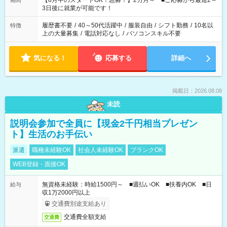
【8月中のスタートOK！急募！】2カ月～ ■ご応募から最短2～
期間
ね。 ※Wワーク希望の方へ 今ご覧のお仕事で希望する勤務時間
3日後に就業が可能です！
と、もう1つのお仕事の勤務時間。 合計で週40時間を超える場
合は応募できません。
履歴書不要
/
40～50代活躍中
/
服装自由
/
シフト勤務
/
10名以
特徴
上の大量募集
/
電話対応なし
/
パソコンスキル不要
気になる！
応募する
詳細へ
掲載日：2026.08.08
未読
説明会参加で全員に【現金2千円相当プレゼン
ト】生活のお手伝い
派遣
職種未経験OK
社会人未経験OK
ブランクOK
WEB登録・面接OK
無資格未経験：時給1500円～ ■週払いOK ■扶養内OK ■日
給与
収1万2000円以上
交通費別途支給あり
交通費全額支給
交通費