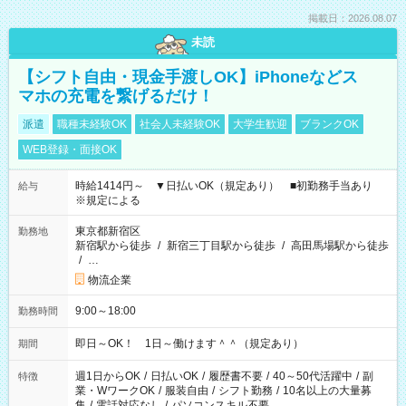
掲載日：2026.08.07
未読
【シフト自由・現金手渡しOK】iPhoneなどス
マホの充電を繋げるだけ！
派遣
職種未経験OK
社会人未経験OK
大学生歓迎
ブランクOK
WEB登録・面接OK
時給1414円～ ▼日払いOK（規定あり） ■初勤務手当あり
給与
※規定による
東京都新宿区
勤務地
新宿駅から徒歩
/
新宿三丁目駅から徒歩
/
高田馬場駅から徒歩
/
…
物流企業
9:00～18:00
勤務時間
即日～OK！ 1日～働けます＾＾（規定あり）
期間
週1日からOK
/
日払いOK
/
履歴書不要
/
40～50代活躍中
/
副
特徴
業・WワークOK
/
服装自由
/
シフト勤務
/
10名以上の大量募
集
/
電話対応なし
/
パソコンスキル不要