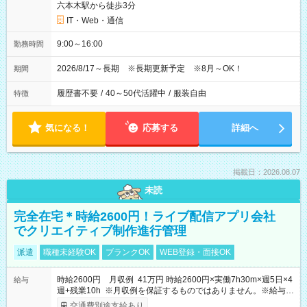
六本木駅から徒歩3分
IT・Web・通信
9:00～16:00
勤務時間
2026/8/17～長期 ※長期更新予定 ※8月～OK！
期間
履歴書不要
/
40～50代活躍中
/
服装自由
特徴
気になる！
応募する
詳細へ
掲載日：2026.08.07
未読
完全在宅＊時給2600円！ライブ配信アプリ会社
でクリエイティブ制作進行管理
派遣
職種未経験OK
ブランクOK
WEB登録・面接OK
時給2600円 月収例 41万円 時給2600円×実働7h30m×週5日×4
給与
週+残業10h ※月収例を保証するものではありません。※給与即
受取りサービス利用可（利用条件有）
交通費別途支給あり