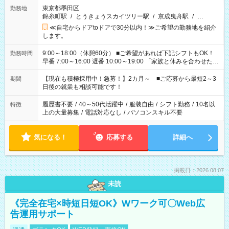
東京都墨田区
勤務地
錦糸町駅
/
とうきょうスカイツリー駅
/
京成曳舟駅
/
…
≪自宅からドアtoドアで30分以内！≫ご希望の勤務地を紹介
します。
9:00～18:00（休憩60分） ■ご希望があれば下記シフトもOK！
勤務時間
早番 7:00～16:00 遅番 10:00～19:00 「家族と休みを合わせた
い」 「余裕を持って夕飯の準備がしたい」 「できれば残業はし
たくない」 など、ご希望を教えてくださいね。 ※Wワーク希望
【現在も積極採用中！急募！】2カ月～ ■ご応募から最短2～3
期間
の方へ 今ご覧のお仕事で希望する勤務時間と、もう1つのお仕事
日後の就業も相談可能です！
の勤務時間。 合計で週40時間を超える場合は応募できません。
履歴書不要
/
40～50代活躍中
/
服装自由
/
シフト勤務
/
10名以
特徴
上の大量募集
/
電話対応なし
/
パソコンスキル不要
気になる！
応募する
詳細へ
掲載日：2026.08.07
未読
《完全在宅×時短日短OK》Wワーク可〇Web広
告運用サポート