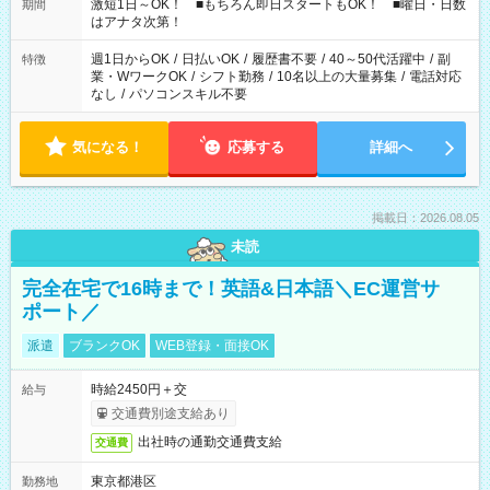
激短1日～OK！ ■もちろん即日スタートもOK！ ■曜日・日数
期間
はアナタ次第！
週1日からOK
/
日払いOK
/
履歴書不要
/
40～50代活躍中
/
副
特徴
業・WワークOK
/
シフト勤務
/
10名以上の大量募集
/
電話対応
なし
/
パソコンスキル不要
気になる！
応募する
詳細へ
掲載日：2026.08.05
未読
完全在宅で16時まで！英語&日本語＼EC運営サ
ポート／
派遣
ブランクOK
WEB登録・面接OK
時給2450円＋交
給与
交通費別途支給あり
出社時の通勤交通費支給
交通費
東京都港区
勤務地