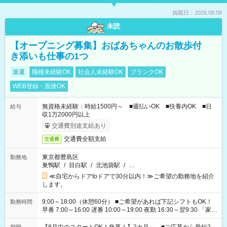
掲載日：2026.08.08
未読
【オープニング募集】おばあちゃんのお散歩付
き添いも仕事の1つ
派遣
職種未経験OK
社会人未経験OK
ブランクOK
WEB登録・面接OK
無資格未経験：時給1500円～ ■週払いOK ■扶養内OK ■日
給与
収1万2000円以上
交通費別途支給あり
交通費全額支給
交通費
東京都豊島区
勤務地
巣鴨駅
/
目白駅
/
北池袋駅
/
…
≪自宅からドアtoドアで30分以内！≫ご希望の勤務地を紹介
します。
9:00～18:00（休憩60分） ■ご希望があれば下記シフトもOK！
勤務時間
早番 7:00～16:00 遅番 10:00～19:00 夜勤 16:30～翌9:30 「家族
と休みを合わせたい」 「余裕を持って夕飯の準備がしたい」
「できれば残業はしたくない」 など、ご希望を教えてください