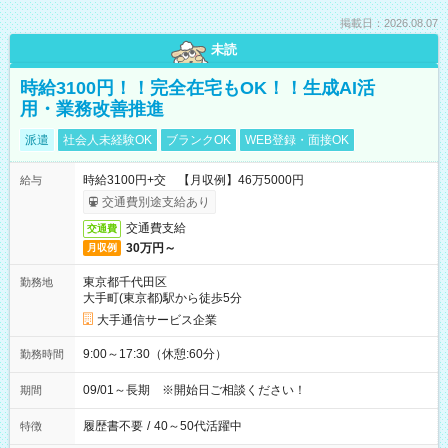
掲載日：2026.08.07
未読
時給3100円！！完全在宅もOK！！生成AI活
用・業務改善推進
派遣
社会人未経験OK
ブランクOK
WEB登録・面接OK
時給3100円+交 【月収例】46万5000円
給与
交通費別途支給あり
交通費支給
交通費
30万円～
月収例
東京都千代田区
勤務地
大手町(東京都)駅から徒歩5分
大手通信サービス企業
9:00～17:30（休憩:60分）
勤務時間
09/01～長期 ※開始日ご相談ください！
期間
履歴書不要
/
40～50代活躍中
特徴