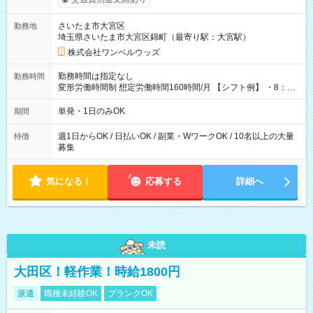
ンビニATMから 日払い分を引き落とせます！ 【試用期間】試
用期間なし
さいたま市大宮区
勤務地
埼玉県さいたま市大宮区錦町（最寄り駅：大宮駅）
株式会社ワンベルウッズ
勤務時間は指定なし
勤務時間
変形労働時間制 想定労働時間160時間/月 【シフト例】 ・8：00
～21：00
単発・1日のみOK
期間
週1日からOK / 日払いOK / 副業・WワークOK / 10名以上の大量
特徴
募集
気になる！
応募する
詳細へ
未読
大田区！軽作業！時給1800円
派遣
職種未経験OK
ブランクOK