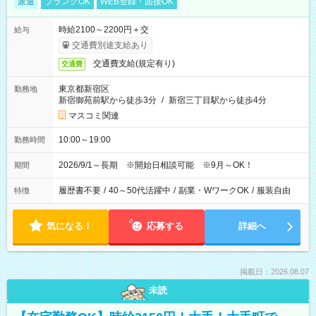
派遣
ブランクOK
WEB登録・面接OK
時給2100～2200円＋交
給与
交通費別途支給あり
交通費支給(規定有り)
交通費
東京都新宿区
勤務地
新宿御苑前駅から徒歩3分
/
新宿三丁目駅から徒歩4分
マスコミ関連
10:00～19:00
勤務時間
2026/9/1～長期 ※開始日相談可能 ※9月～OK！
期間
履歴書不要
/
40～50代活躍中
/
副業・WワークOK
/
服装自由
特徴
気になる！
応募する
詳細へ
掲載日：2026.08.07
未読