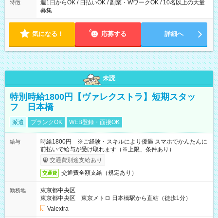
週1日からOK / 日払いOK / 副業・WワークOK / 10名以上の大量
特徴
募集
気になる！
応募する
詳細へ
未読
特別時給1800円【ヴァレクストラ】短期スタッ
フ 日本橋
派遣
ブランクOK
WEB登録・面接OK
時給1800円 ※ご経験・スキルにより優遇 スマホでかんたんに
給与
前払いで給与が受け取れます（※上限、条件あり）
交通費別途支給あり
交通費全額支給（規定あり）
交通費
東京都中央区
勤務地
東京都中央区 東京メトロ 日本橋駅から直結（徒歩1分）
Valextra