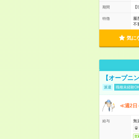
【
期間
履
特徴
不
気に
【オープニン
派遣
職種未経験O
≪週2日
無
給与
交