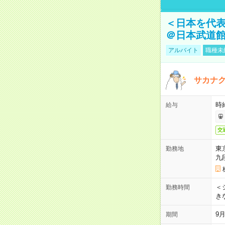
＜日本を代
＠日本武道
アルバイト
職種未
サカナク
時
給与
交
東
勤務地
九
＜シ
勤務時間
き
9
期間