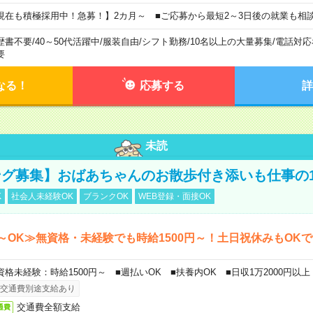
現在も積極採用中！急募！】2カ月～ ■ご応募から最短2～3日後の就業も相
歴書不要
/
40～50代活躍中
/
服装自由
/
シフト勤務
/
10名以上の大量募集
/
電話対応
要
なる！
応募する
詳
未読
グ募集】おばあちゃんのお散歩付き添いも仕事の
K
社会人未経験OK
ブランクOK
WEB登録・面接OK
～OK≫無資格・未経験でも時給1500円～！土日祝休みもOK
資格未経験：時給1500円～ ■週払いOK ■扶養内OK ■日収1万2000円以上
交通費別途支給あり
交通費全額支給
通費