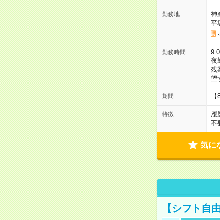
神
勤務地
平
9:
勤務時間
夜
残
望
【
期間
履
特徴
不
気に
【シフト自由