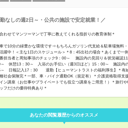
勤なしの週2日～・公共の施設で安定就業！／
合わせてマンツーマンで丁寧に教えてくれる指折りの教育体制＊
ら車で10分の緑豊かな環境です⇒もちろんガソリン代支給＆駐車場無料・4
活躍中！＜主な1日のスケジュール＞＊8：45出社の場合＊あくまで一
早番担当者と周知事項のチェック9：00～ 施設内の見回り＆状況確認11
30～ 休憩13：30～ 入浴のお手伝い（週3日ほど）15：00～ 施設内
15～ 日報記入17：30 退勤【ヒューマントラストの福利厚生】＊有
種社会保険完＊一部、車・バイク通勤OK（規定有）＊介護資格取得支
イン講座（お仕事やプライベートでも役立つ講座をご用意！）＊旅行や
ッフだけの優待特典あり＊
あなたの閲覧履歴からのオススメ