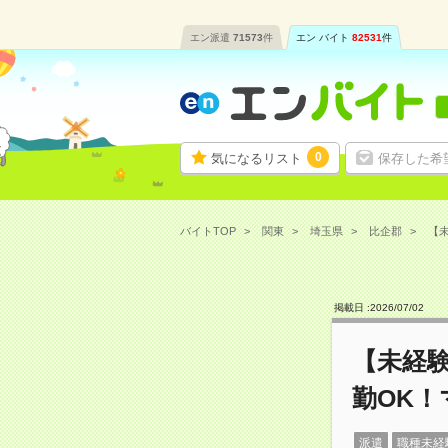
エン派遣
71573
件
エン バイト
82531
件
0
気になるリスト
保存した希
バイトTOP
関東
埼玉県
比企郡
【未
掲載日 :
2026
/
07
/
02
【未経験
勤OK
派遣
職種未経