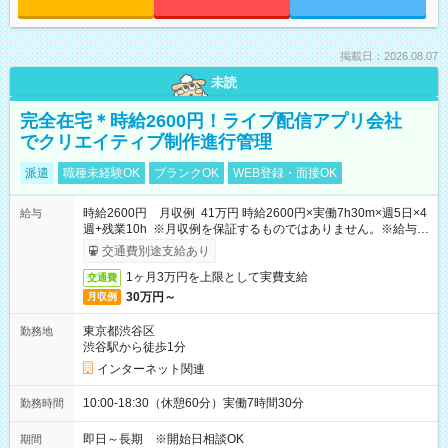
掲載日：2026.08.07
未読
完全在宅＊時給2600円！ライブ配信アプリ会社
でクリエイティブ制作進行管理
派遣
職種未経験OK
ブランクOK
WEB登録・面接OK
時給2600円 月収例 41万円 時給2600円×実働7h30m×週5日×4
給与
週+残業10h ※月収例を保証するものではありません。※給与即
受取りサービス利用可（利用条件有）
交通費別途支給あり
1ヶ月3万円を上限として実費支給
交通費
30万円～
月収例
東京都渋谷区
勤務地
渋谷駅から徒歩1分
インターネット関連
10:00-18:30（休憩60分）実働7時間30分
勤務時間
即日～長期 ※開始日相談OK
期間