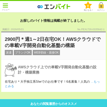
0
メニュー
気になる！
ログイン
お探しのバイト情報は掲載が終了しました。
掲載日 :2026
/
05
/
21
No.PEXLT26-0335642-1
2900円＊週1～2日在宅OK！AWSクラウドで
の車載V字開発自動化基盤の構築
派遣
ブランクOK
WEB登録・面接OK
AWSクラウド上での車載V字開発自動化基盤の設
計・構築業務
在宅あり＊大手独立系SIerでのお仕事です！6名募集！人気の
...もっ
とみる
あなたの閲覧履歴からのオススメ