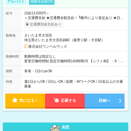
アルバイト
職種未経験OK
日給13,000円～
給与
＋交通費支給 ★交通費全額支給！ ┗案件により規定あり ★日払
いOK！（規定あり） ┗働いたその日に現金GET♪ お仕事後はコ
交通費別途支給あり
ンビニATMから 日払い分を引き落とせます！ 【試用期間】試
用期間なし
さいたま市大宮区
勤務地
埼玉県さいたま市大宮区錦町（最寄り駅：大宮駅）
株式会社ワンベルウッズ
勤務時間は指定なし
勤務時間
変形労働時間制 想定労働時間160時間/月 【シフト例】 ・8：00
～21：00
単発・1日のみOK
期間
週1日からOK / 日払いOK / 副業・WワークOK / 10名以上の大量
特徴
募集
気になる！
応募する
詳細へ
未読