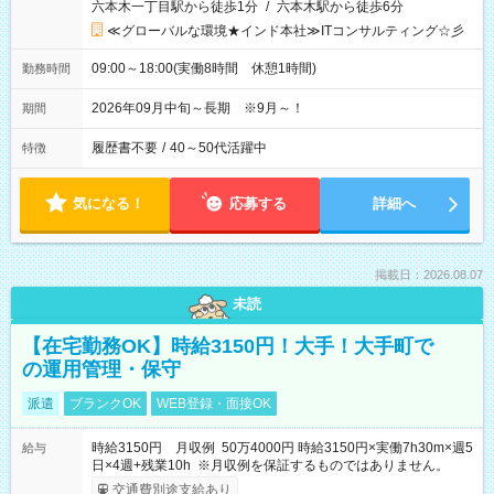
六本木一丁目駅から徒歩1分
/
六本木駅から徒歩6分
≪グローバルな環境★インド本社≫ITコンサルティング☆彡
09:00～18:00(実働8時間 休憩1時間)
勤務時間
2026年09月中旬～長期 ※9月～！
期間
履歴書不要
/
40～50代活躍中
特徴
気になる！
応募する
詳細へ
掲載日：2026.08.07
未読
【在宅勤務OK】時給3150円！大手！大手町で
の運用管理・保守
派遣
ブランクOK
WEB登録・面接OK
時給3150円 月収例 50万4000円 時給3150円×実働7h30m×週5
給与
日×4週+残業10h ※月収例を保証するものではありません。
交通費別途支給あり