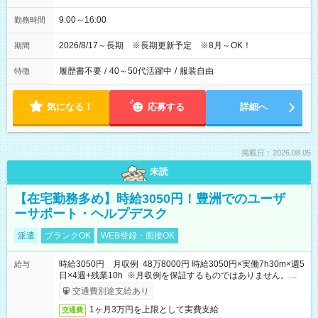
9:00～16:00
勤務時間
2026/8/17～長期 ※長期更新予定 ※8月～OK！
期間
履歴書不要
/
40～50代活躍中
/
服装自由
特徴
気になる！
応募する
詳細へ
掲載日：2026.08.05
未読
【在宅勤務多め】時給3050円！豊洲でのユーザ
ーサポート・ヘルプデスク
派遣
ブランクOK
WEB登録・面接OK
時給3050円 月収例 48万8000円 時給3050円×実働7h30m×週5
給与
日×4週+残業10h ※月収例を保証するものではありません。※給
与即受取りサービス利用可（利用条件有）
交通費別途支給あり
1ヶ月3万円を上限として実費支給
交通費