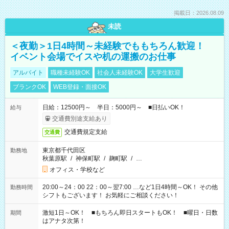
掲載日：2026.08.09
未読
＜夜勤＞1日4時間～未経験でももちろん歓迎！
イベント会場でイスや机の運搬のお仕事
アルバイト
職種未経験OK
社会人未経験OK
大学生歓迎
ブランクOK
WEB登録・面接OK
日給：12500円～ 半日：5000円～ ■日払いOK！
給与
交通費別途支給あり
交通費規定支給
交通費
東京都千代田区
勤務地
秋葉原駅
/
神保町駅
/
麹町駅
/
…
オフィス・学校など
20:00～24：00 22：00～翌7:00 …など1日4時間～OK！ その他
勤務時間
シフトもございます！ お気軽にご相談ください！
激短1日～OK！ ■もちろん即日スタートもOK！ ■曜日・日数
期間
はアナタ次第！