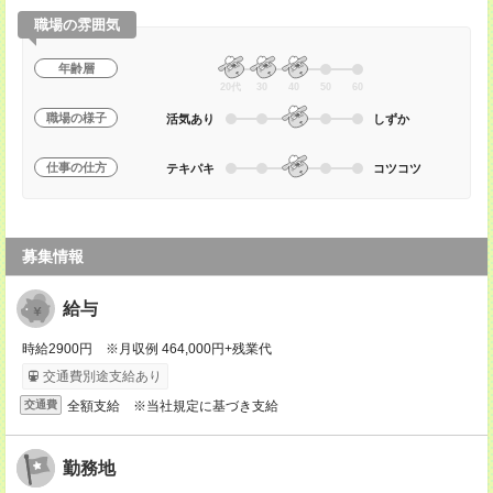
職場の雰囲気
年齢層
20代
30
40
50
60
職場の様子
活気あり
しずか
仕事の仕方
テキパキ
コツコツ
募集情報
給与
時給2900円 ※月収例 464,000円+残業代
交通費別途支給あり
全額支給 ※当社規定に基づき支給
交通費
勤務地