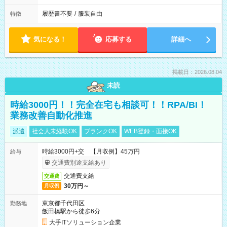
履歴書不要
/
服装自由
特徴
気になる！
応募する
詳細へ
掲載日：2026.08.04
未読
時給3000円！！完全在宅も相談可！！RPA/BI！
業務改善自動化推進
派遣
社会人未経験OK
ブランクOK
WEB登録・面接OK
時給3000円+交 【月収例】45万円
給与
交通費別途支給あり
交通費支給
交通費
30万円～
月収例
東京都千代田区
勤務地
飯田橋駅から徒歩6分
大手ITソリューション企業