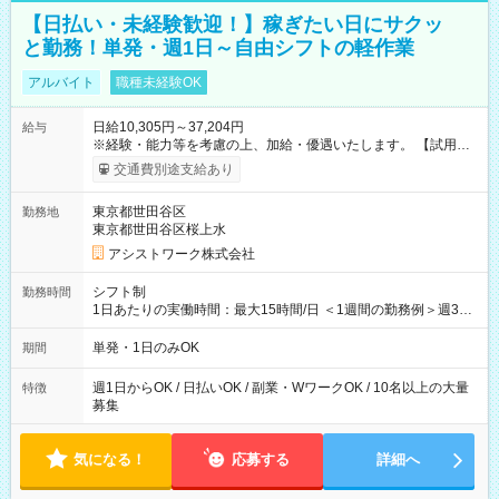
【日払い・未経験歓迎！】稼ぎたい日にサクッ
と勤務！単発・週1日～自由シフトの軽作業
アルバイト
職種未経験OK
日給10,305円～37,204円
給与
※経験・能力等を考慮の上、加給・優遇いたします。 【試用期
間】試用期間なし
交通費別途支給あり
東京都世田谷区
勤務地
東京都世田谷区桜上水
アシストワーク株式会社
シフト制
勤務時間
1日あたりの実働時間：最大15時間/日 ＜1週間の勤務例＞週3回
勤務 勤務：月・水・金 休み：火・木・土・日 好きな時にお仕事
可能です！ ※1日あたりの最大実働時間は日勤、夜勤共に勤務し
単発・1日のみOK
期間
た時間になります。
週1日からOK / 日払いOK / 副業・WワークOK / 10名以上の大量
特徴
募集
気になる！
応募する
詳細へ