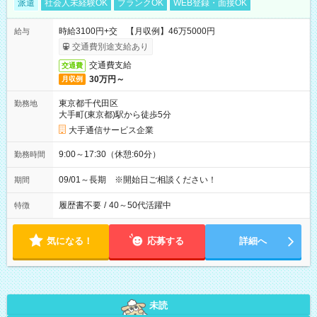
派遣
社会人未経験OK
ブランクOK
WEB登録・面接OK
時給3100円+交 【月収例】46万5000円
給与
交通費別途支給あり
交通費支給
交通費
30万円～
月収例
東京都千代田区
勤務地
大手町(東京都)駅から徒歩5分
大手通信サービス企業
9:00～17:30（休憩:60分）
勤務時間
09/01～長期 ※開始日ご相談ください！
期間
履歴書不要
/
40～50代活躍中
特徴
気になる！
応募する
詳細へ
未読