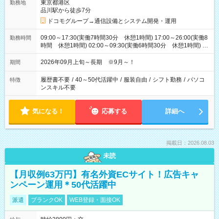
東京都港区
勤務地
品川駅から徒歩7分
ドコモグループ→通信設備とシステム開発・運用
09:00～17:30(実働7時間30分 休憩1時間) 17:00～26:00(実働8
勤務時間
時間 休憩1時間) 02:00～09:30(実働6時間30分 休憩1時間) ※
日勤は就業時間1/夜勤は就業時間2.3を連続で行って頂きます
2026年09月上旬～長期 ※9月～！
期間
履歴書不要
/
40～50代活躍中
/
服装自由
/
シフト勤務
/
パソコ
特徴
ンスキル不要
気になる！
応募する
詳細へ
掲載日：2026.08.03
未読
【月収例63万円】有名外資ECサイト！広告キャ
ンペーン運用＊50代活躍中
派遣
ブランクOK
WEB登録・面接OK