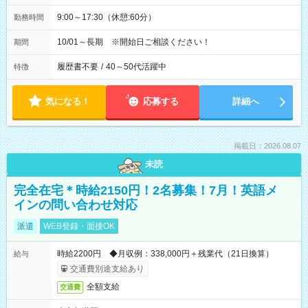
9:00～17:30（休憩:60分）
勤務時間
10/01～長期 ※開始日ご相談ください！
期間
履歴書不要
/
40～50代活躍中
特徴
気になる！
応募する
詳細へ
掲載日：2026.08.07
未読
完全在宅＊時給2150円！2名募集！7月！英語メ
インの問い合わせ対応
派遣
WEB登録・面接OK
時給2200円 ◆月収例：338,000円＋残業代（21日換算）
給与
交通費別途支給あり
全額支給
交通費