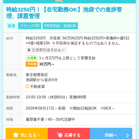
時給3250円！【在宅勤務OK】池袋での進捗管
理、課題管理
派遣
ブランクOK
WEB登録・面接OK
時給3250円 月収例 56万0625円 時給3250円×実働8h×週5日
給与
×4週+残業10h ※月収例を保証するものではありません。
交通費別途支給あり
1ヶ月3万円を上限として実費支給
交通費
30万円～
月収例
東京都豊島区
勤務地
池袋駅から徒歩5分
不動産業
10:00-19:00（休憩60分）実働8時間
勤務時間
2026年08月17日～長期 ※開始日相談OK ※08月～
期間
履歴書不要
/
40～50代活躍中
特徴
気になる！
応募する
詳細へ