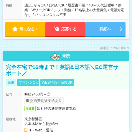
週1日からOK
/
日払いOK
/
履歴書不要
/
40～50代活躍中
/
副
特徴
業・WワークOK
/
シフト勤務
/
10名以上の大量募集
/
電話対応
なし
/
パソコンスキル不要
気になる！
応募する
詳細へ
掲載日：2026.08.09
未読
完全在宅で16時まで！英語&日本語＼EC運営サ
ポート／
派遣
ブランクOK
WEB登録・面接OK
時給2450円＋交
給与
交通費別途支給あり
出社時の通勤交通費支給
交通費
東京都港区
勤務地
六本木駅から徒歩3分
IT・Web・通信