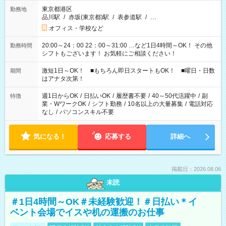
東京都港区
勤務地
品川駅
/
赤坂(東京都)駅
/
表参道駅
/
…
オフィス・学校など
20:00～24：00 22：00～31:00 …など1日4時間～OK！ その他
勤務時間
シフトもございます！ お気軽にご相談ください！
激短1日～OK！ ■もちろん即日スタートもOK！ ■曜日・日数
期間
はアナタ次第！
週1日からOK
/
日払いOK
/
履歴書不要
/
40～50代活躍中
/
副
特徴
業・WワークOK
/
シフト勤務
/
10名以上の大量募集
/
電話対応
なし
/
パソコンスキル不要
気になる！
応募する
詳細へ
掲載日：2026.08.06
未読
＃1日4時間～OK＃未経験歓迎！＃日払い＊イ
ベント会場でイスや机の運搬のお仕事