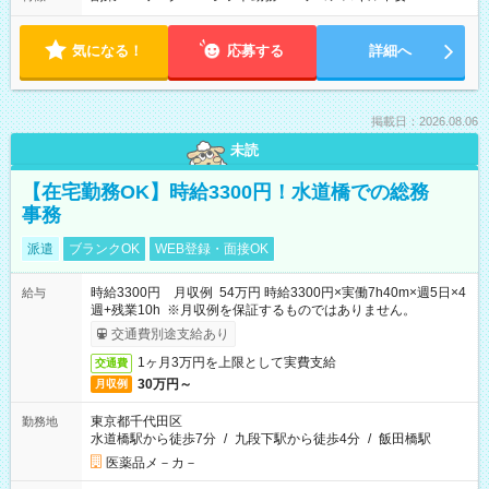
気になる！
応募する
詳細へ
掲載日：2026.08.06
未読
【在宅勤務OK】時給3300円！水道橋での総務
事務
派遣
ブランクOK
WEB登録・面接OK
時給3300円 月収例 54万円 時給3300円×実働7h40m×週5日×4
給与
週+残業10h ※月収例を保証するものではありません。
交通費別途支給あり
1ヶ月3万円を上限として実費支給
交通費
30万円～
月収例
東京都千代田区
勤務地
水道橋駅から徒歩7分
/
九段下駅から徒歩4分
/
飯田橋駅
医薬品メ－カ－