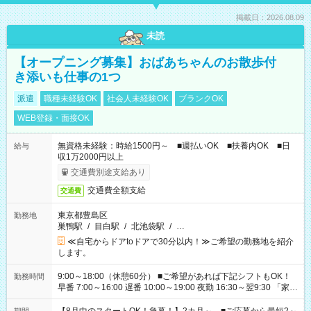
掲載日：2026.08.09
未読
【オープニング募集】おばあちゃんのお散歩付
き添いも仕事の1つ
派遣
職種未経験OK
社会人未経験OK
ブランクOK
WEB登録・面接OK
無資格未経験：時給1500円～ ■週払いOK ■扶養内OK ■日
給与
収1万2000円以上
交通費別途支給あり
交通費全額支給
交通費
東京都豊島区
勤務地
巣鴨駅
/
目白駅
/
北池袋駅
/
…
≪自宅からドアtoドアで30分以内！≫ご希望の勤務地を紹介
します。
9:00～18:00（休憩60分） ■ご希望があれば下記シフトもOK！
勤務時間
早番 7:00～16:00 遅番 10:00～19:00 夜勤 16:30～翌9:30 「家族
と休みを合わせたい」 「余裕を持って夕飯の準備がしたい」
「できれば残業はしたくない」 など、ご希望を教えてください