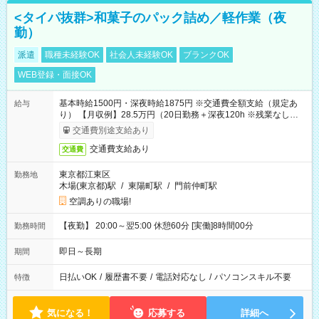
<タイパ抜群>和菓子のパック詰め／軽作業（夜
勤）
派遣
職種未経験OK
社会人未経験OK
ブランクOK
WEB登録・面接OK
基本時給1500円・深夜時給1875円 ※交通費全額支給（規定あ
給与
り） 【月収例】28.5万円（20日勤務＋深夜120h ※残業なしの場
合）
交通費別途支給あり
交通費支給あり
交通費
東京都江東区
勤務地
木場(東京都)駅
/
東陽町駅
/
門前仲町駅
空調ありの職場!
【夜勤】 20:00～翌5:00 休憩60分 [実働]8時間00分
勤務時間
即日～長期
期間
日払いOK
/
履歴書不要
/
電話対応なし
/
パソコンスキル不要
特徴
気になる！
応募する
詳細へ