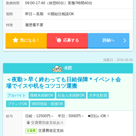
09:00-17:40（休憩60分）実働7時間40分
勤務時間
即日～長期 ※開始日相談OK
期間
履歴書不要
特徴
気になる！
応募する
詳細へ
掲載日：2026.08.06
未読
＜夜勤＞早く終わっても日給保障＊イベント会
場でイスや机をコツコツ運搬
アルバイト
職種未経験OK
社会人未経験OK
大学生歓迎
ブランクOK
WEB登録・面接OK
日給：12500円～ 半日：5000円～ ■日払いOK！
給与
交通費別途支給あり
交通費規定支給
交通費