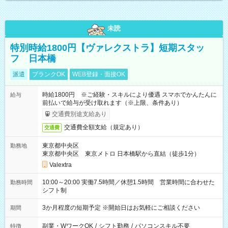
未読
特別時給1800円【ヴァレクストラ】短期スタッ
フ 日本橋
派遣
ブランクOK
WEB登録・面接OK
時給1800円 ※ご経験・スキルにより優遇 スマホでかんたんに
給与
前払いで給与が受け取れます（※上限、条件あり）
交通費別途支給あり
交通費全額支給（規定あり）
交通費
東京都中央区
勤務地
東京都中央区 東京メトロ 日本橋駅から直結（徒歩1分）
Valextra
10:00～20:00 実働7.5時間／休憩1.5時間 営業時間に合わせた
勤務時間
シフト制
3か月程度の短期予定 ※開始日はお気軽にご相談ください
期間
副業・WワークOK
/
シフト勤務
/
パソコンスキル不要
特徴