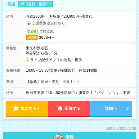
派遣
WEB登録・面接OK
時給2800円 月収例 420,000円+残業代
給与
交通費別途支給あり
全額支給
交通費
30万円～
月収例
東京都渋谷区
勤務地
渋谷駅から徒歩1分
ライブ配信アプリの開発・提供
10:00～18:30(実働7時間30分 休憩1時間)
勤務時間
【急募】即日～長期 ※8月～！
期間
履歴書不要
/
40～50代活躍中
/
服装自由
/
パソコンスキル不要
特徴
気になる！
応募する
詳細へ
掲載日：2026.08.06
未読