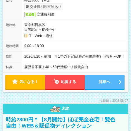
時給3800円＋交
給与
交通費別途支給あり
交通費別途
交通費
東京都目黒区
勤務地
目黒駅から徒歩4分
IT・Web・通信
9:00～18:00
勤務時間
2026/8/20～長期 ※1年の予定(延長の可能性有) ※8月～OK！
期間
履歴書不要
/
40～50代活躍中
/
服装自由
特徴
気になる！
応募する
詳細へ
掲載日：2026.08.07
未読
時給2800円＊【8月開始】ほぼ完全在宅！髪色
自由！WEB＆販促物ディレクション