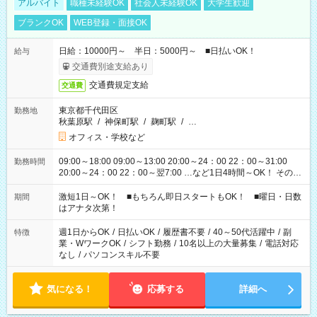
アルバイト
職種未経験OK
社会人未経験OK
大学生歓迎
ブランクOK
WEB登録・面接OK
日給：10000円～ 半日：5000円～ ■日払いOK！
給与
交通費別途支給あり
交通費規定支給
交通費
東京都千代田区
勤務地
秋葉原駅
/
神保町駅
/
麹町駅
/
…
オフィス・学校など
09:00～18:00 09:00～13:00 20:00～24：00 22：00～31:00
勤務時間
20:00～24：00 22：00～翌7:00 …など1日4時間～OK！ その他
シフトもございます！ お気軽にご相談ください！
激短1日～OK！ ■もちろん即日スタートもOK！ ■曜日・日数
期間
はアナタ次第！
週1日からOK
/
日払いOK
/
履歴書不要
/
40～50代活躍中
/
副
特徴
業・WワークOK
/
シフト勤務
/
10名以上の大量募集
/
電話対応
なし
/
パソコンスキル不要
気になる！
応募する
詳細へ