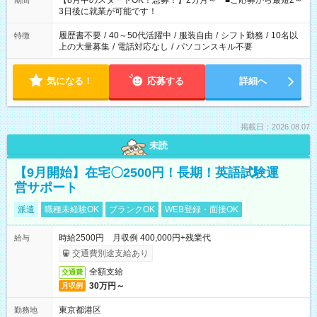
【8月中のスタートOK！急募！】2カ月～ ■ご応募から最短2～
期間
ね。 ※Wワーク希望の方へ 今ご覧のお仕事で希望する勤務時間
3日後に就業が可能です！
と、もう1つのお仕事の勤務時間。 合計で週40時間を超える場
合は応募できません。
履歴書不要
/
40～50代活躍中
/
服装自由
/
シフト勤務
/
10名以
特徴
上の大量募集
/
電話対応なし
/
パソコンスキル不要
気になる！
応募する
詳細へ
掲載日：2026.08.07
未読
【9月開始】在宅〇2500円！長期！英語試験運
営サポート
派遣
職種未経験OK
ブランクOK
WEB登録・面接OK
時給2500円 月収例 400,000円+残業代
給与
交通費別途支給あり
全額支給
交通費
30万円～
月収例
東京都港区
勤務地