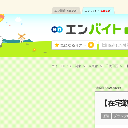
エン派遣
74686
件
エン バイト
82531
件
0
気になるリスト
保存した希
バイトTOP
関東
東京都
千代田区
【
掲載日 :
2026
/
06
/
16
【在宅
派遣
ブランク