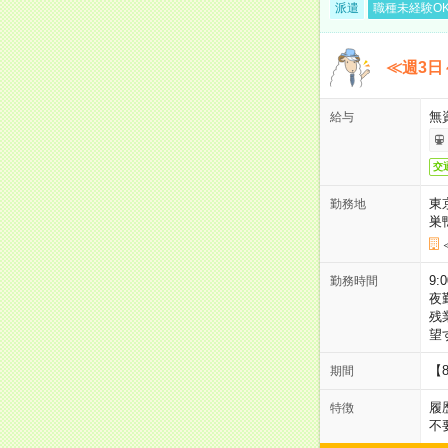
派遣
職種未経験O
≪週3日
無
給与
交
東
勤務地
巣
9:
勤務時間
夜
残
望
【
期間
履
特徴
不