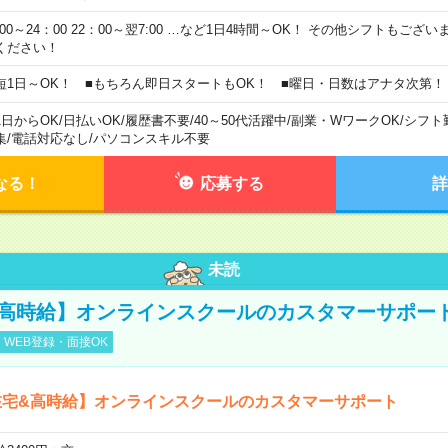
0:00～24：00 22：00～翌7:00 …など1日4時間～OK！ その他シフトもござ
ください！
短1日～OK！ ■もちろん即日スタートもOK！ ■曜日・日数はアナタ次第！
1日からOK
/
日払いOK
/
履歴書不要
/
40～50代活躍中
/
副業・WワークOK
/
シフト
集
/
電話対応なし
/
パソコンスキル不要
なる！
応募する
詳
未読
&高時給】オンラインスクールのカスタマーサポー
WEB登録・面接OK
在宅&高時給】オンラインスクールのカスタマーサポート