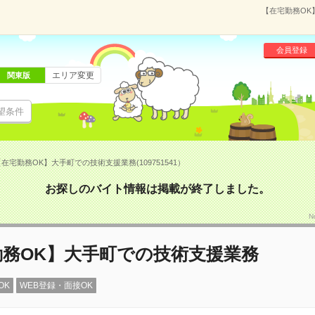
【在宅勤務OK
会員登録
エリア変更
関東版
望条件
在宅勤務OK】大手町での技術支援業務(109751541）
お探しのバイト情報は掲載が終了しました。
N
勤務OK】大手町での技術支援業務
OK
WEB登録・面接OK