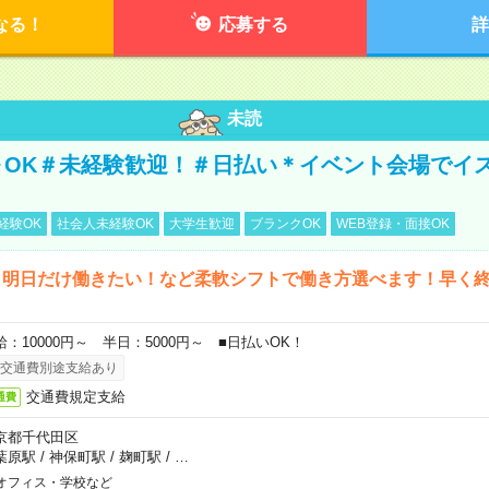
なる！
応募する
詳
未読
～OK＃未経験歓迎！＃日払い＊イベント会場でイ
経験OK
社会人未経験OK
大学生歓迎
ブランクOK
WEB登録・面接OK
ら明日だけ働きたい！など柔軟シフトで働き方選べます！早く
給：10000円～ 半日：5000円～ ■日払いOK！
交通費別途支給あり
交通費規定支給
通費
京都千代田区
葉原駅
/
神保町駅
/
麹町駅
/
…
オフィス・学校など