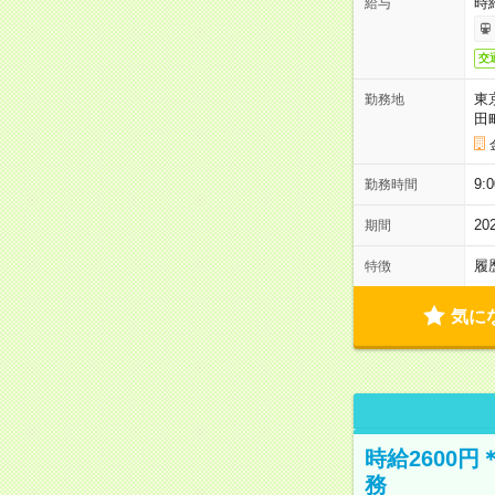
時
給与
交
東
勤務地
田
9:
勤務時間
2
期間
履
特徴
気に
時給2600
務