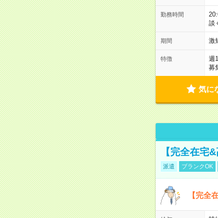
2
勤務時間
談
激
期間
週
特徴
募
気に
【完全在宅
派遣
ブランクOK
【完全