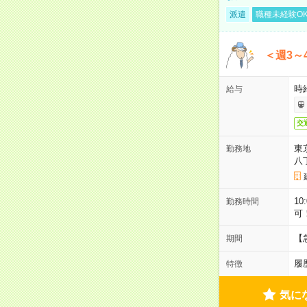
派遣
職種未経験O
＜週3～
時給
給与
交
東
勤務地
八
10
勤務時間
可
【
期間
履
特徴
気に