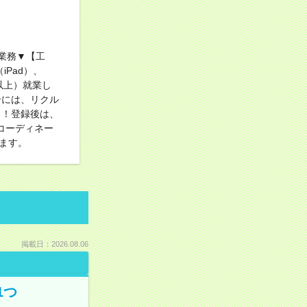
援業務▼【工
Pad）、
日以上）就業し
介には、リクル
く！登録後は、
コーディネー
ます。
掲載日：2026.08.06
1つ