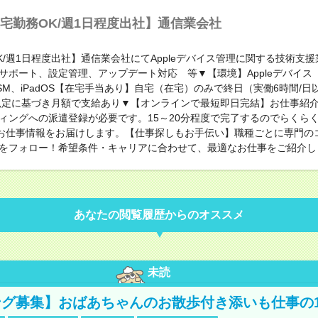
宅勤務OK/週1日程度出社】通信業会社
K/週1日程度出社】通信業会社にてAppleデバイス管理に関する技術支
サポート、設定管理、アップデート対応 等▼【環境】Appleデバイス（i
o、ASM、iPadOS【在宅手当あり】自宅（在宅）のみで終日（実働6時間/
規定に基づき月額で支給あり▼【オンラインで最短即日完結】お仕事紹
ィングへの派遣登録が必要です。15～20分程度で完了するのでらくら
にてお仕事情報をお届けします。【仕事探しもお手伝い】職種ごとに専門の
をフォロー！希望条件・キャリアに合わせて、最適なお仕事をご紹介し
あなたの閲覧履歴からのオススメ
未読
グ募集】おばあちゃんのお散歩付き添いも仕事の