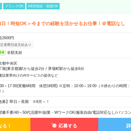
K
ブランクOK
WEB登録・面接OK
4日！時短OK＞今までの経験を活かせるお仕事！＠電話なし
2600円
交通費別途支給あり
全額支給
通費
京都中央区
丁堀(東京都)駅から徒歩2分
/
茅場町駅から徒歩6分
建設業界向けのAIサービスの提供など
:00～17:00(実働6時間 休憩1時間) ※定時：10:00～19:00（※終わりの時間：1
！）
急募】即日～長期 ※8月～！
歴書不要
/
40～50代活躍中
/
副業・WワークOK
/
服装自由
/
電話対応なし
/
パソコ
なる！
応募する
詳