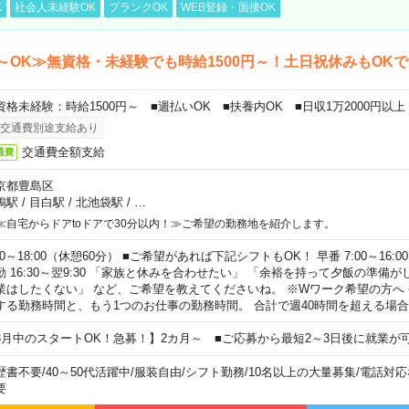
K
社会人未経験OK
ブランクOK
WEB登録・面接OK
～OK≫無資格・未経験でも時給1500円～！土日祝休みもOK
資格未経験：時給1500円～ ■週払いOK ■扶養内OK ■日収1万2000円以上
交通費別途支給あり
交通費全額支給
通費
京都豊島区
鴨駅
/
目白駅
/
北池袋駅
/
…
≪自宅からドアtoドアで30分以内！≫ご希望の勤務地を紹介します。
00～18:00（休憩60分） ■ご希望があれば下記シフトもOK！ 早番 7:00～16:00 遅
勤 16:30～翌9:30 「家族と休みを合わせたい」 「余裕を持って夕飯の準備
業はしたくない」 など、ご希望を教えてくださいね。 ※Wワーク希望の方へ
する勤務時間と、もう1つのお仕事の勤務時間。 合計で週40時間を超える場
8月中のスタートOK！急募！】2カ月～ ■ご応募から最短2～3日後に就業が
歴書不要
/
40～50代活躍中
/
服装自由
/
シフト勤務
/
10名以上の大量募集
/
電話対応
要