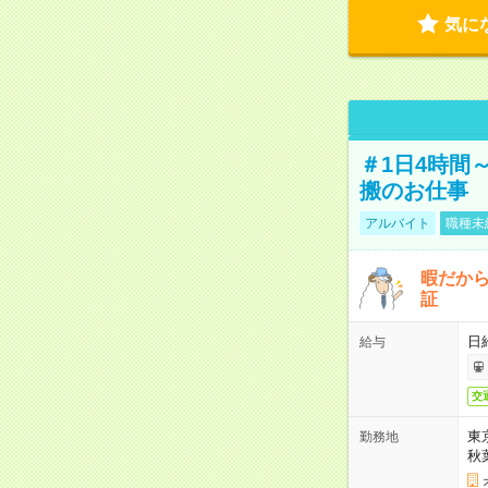
気に
＃1日4時間
搬のお仕事
アルバイト
職種未
暇だか
証
日
給与
交
東
勤務地
秋