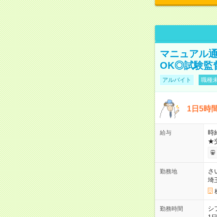
マニュアル通
OK◎試験監
アルバイト
職種未
1日5時
時給
給与
★
さ
勤務地
埼
シ
勤務時間