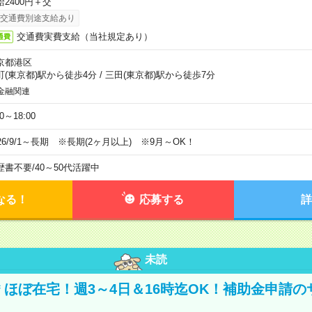
給2400円＋交
交通費別途支給あり
交通費実費支給（当社規定あり）
通費
京都港区
町(東京都)駅から徒歩4分
/
三田(東京都)駅から徒歩7分
金融関連
00～18:00
026/9/1～長期 ※長期(2ヶ月以上) ※9月～OK！
歴書不要
/
40～50代活躍中
なる！
応募する
詳
未読
円＊ほぼ在宅！週3～4日＆16時迄OK！補助金申請