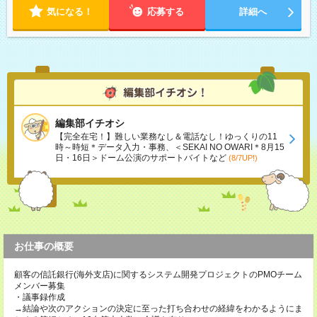
気になる！
応募する
詳細へ
編集部イチオシ
【完全在宅！】難しい業務なし＆電話なし！ゆっくりの11
時～時短＊データ入力・事務、＜SEKAI NO OWARI＊8月15
日・16日＞ドーム公演のサポートバイトなど
(8/7UP!)
お仕事の概要
顧客の信託銀行(海外支店)に関するシステム開発プロジェクトのPMOチーム
メンバー募集
・議事録作成
→結論や次のアクションの決定に至った打ち合わせの経緯をわかるようにま