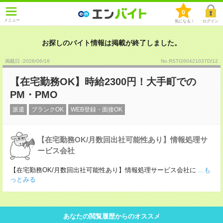
0
メニュー
気になる！
ログイン
お探しのバイト情報は掲載が終了しました。
掲載日 :2026
/
06
/
16
No.RSTI260421037D/12
【在宅勤務OK】時給2300円！大手町での
PM・PMO
派遣
ブランクOK
WEB登録・面接OK
【在宅勤務OK/月数回出社可能性あり】情報処理サ
ービス会社
【在宅勤務OK/月数回出社可能性あり】情報処理サービス会社に
...も
っとみる
あなたの閲覧履歴からのオススメ