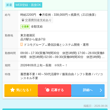
派遣
WEB登録・面接OK
時給2200円 ◆月収例：338,000円＋残業代（21日換算）
給与
交通費別途支給あり
全額支給
交通費
東京都港区
勤務地
品川駅から徒歩7分
ドコモグループ→通信設備とシステム開発・運用
09:00～17:30(実働7時間30分 休憩1時間) 17:00～26:00(実働8
勤務時間
時間 休憩1時間) 02:00～09:30(実働6時間30分 休憩1時間) ※
日勤は就業時間1/夜勤は就業時間2.3を連続で行って頂きます
2026年09月上旬～長期 ※9月～！
期間
履歴書不要
/
40～50代活躍中
/
服装自由
/
シフト勤務
/
パソコ
特徴
ンスキル不要
気になる！
応募する
詳細へ
掲載日：2026.08.06