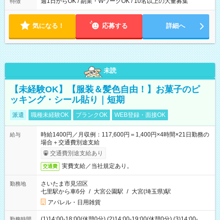
週1日からOK / 副業・WワークOK / 10名以上の大量募集
特徴
気になる！
応募する
詳細へ
未読
【未経験OK】【服装＆髪色自由！】お菓子のピ
ッキング・シール貼り｜短期
派遣
職種未経験OK
ブランクOK
WEB登録・面接OK
時給1400円／月収例：117,600円＝1,400円×4時間×21日勤務の
給与
場合＋交通費別途支給
交通費別途支給あり
実費支給／当社規定あり。
交通費
さいたま市見沼区
勤務地
七里駅から車6分
/
大宮公園駅
/
大宮(埼玉県)駅
アパレル・日用雑貨
(1)14:00-18:00(休憩0分) (2)14:00-19:00(休憩0分) (3)14:00-
勤務時間