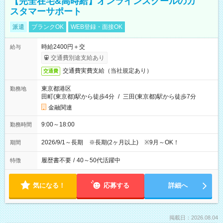
【完全在宅&高時給】オンラインスクールのカ
スタマーサポート
派遣
ブランクOK
WEB登録・面接OK
時給2400円＋交
給与
交通費別途支給あり
交通費実費支給（当社規定あり）
交通費
東京都港区
勤務地
田町(東京都)駅から徒歩4分
/
三田(東京都)駅から徒歩7分
金融関連
9:00～18:00
勤務時間
2026/9/1～長期 ※長期(2ヶ月以上) ※9月～OK！
期間
履歴書不要
/
40～50代活躍中
特徴
気になる！
応募する
詳細へ
掲載日：2026.08.04