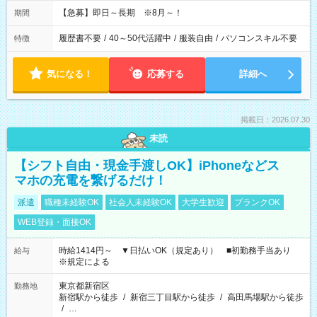
【急募】即日～長期 ※8月～！
期間
履歴書不要
/
40～50代活躍中
/
服装自由
/
パソコンスキル不要
特徴
気になる！
応募する
詳細へ
掲載日：2026.07.30
未読
【シフト自由・現金手渡しOK】iPhoneなどス
マホの充電を繋げるだけ！
派遣
職種未経験OK
社会人未経験OK
大学生歓迎
ブランクOK
WEB登録・面接OK
時給1414円～ ▼日払いOK（規定あり） ■初勤務手当あり
給与
※規定による
東京都新宿区
勤務地
新宿駅から徒歩
/
新宿三丁目駅から徒歩
/
高田馬場駅から徒歩
/
…