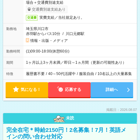
場合＋交通費別途支給
交通費別途支給あり
実費支給／当社規定あり。
交通費
埼玉県川口市
勤務地
赤羽駅からバス10分
/
川口元郷駅
情報・出版・メディア
(1)09:00-18:00(休憩60分)
勤務時間
1ヶ月以上3ヶ月未満／即日～1ヵ月間（更新の可能性あり）
期間
履歴書不要
/
40～50代活躍中
/
服装自由
/
10名以上の大量募集
特徴
気になる！
応募する
詳細へ
掲載日：2026.08.07
未読
完全在宅＊時給2150円！2名募集！7月！英語メ
インの問い合わせ対応