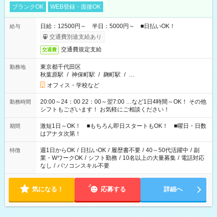
ブランクOK
WEB登録・面接OK
日給：12500円～ 半日：5000円～ ■日払いOK！
給与
交通費別途支給あり
交通費規定支給
交通費
東京都千代田区
勤務地
秋葉原駅
/
神保町駅
/
麹町駅
/
…
オフィス・学校など
20:00～24：00 22：00～翌7:00 …など1日4時間～OK！ その他
勤務時間
シフトもございます！ お気軽にご相談ください！
激短1日～OK！ ■もちろん即日スタートもOK！ ■曜日・日数
期間
はアナタ次第！
週1日からOK
/
日払いOK
/
履歴書不要
/
40～50代活躍中
/
副
特徴
業・WワークOK
/
シフト勤務
/
10名以上の大量募集
/
電話対応
なし
/
パソコンスキル不要
気になる！
応募する
詳細へ