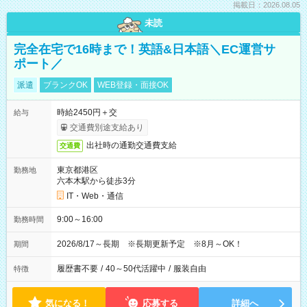
掲載日：2026.08.05
未読
完全在宅で16時まで！英語&日本語＼EC運営サ
ポート／
派遣
ブランクOK
WEB登録・面接OK
時給2450円＋交
給与
交通費別途支給あり
出社時の通勤交通費支給
交通費
東京都港区
勤務地
六本木駅から徒歩3分
IT・Web・通信
9:00～16:00
勤務時間
2026/8/17～長期 ※長期更新予定 ※8月～OK！
期間
履歴書不要
/
40～50代活躍中
/
服装自由
特徴
気になる！
応募する
詳細へ