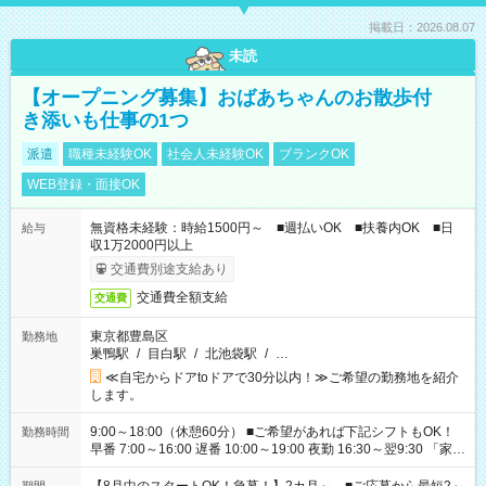
掲載日：2026.08.07
未読
【オープニング募集】おばあちゃんのお散歩付
き添いも仕事の1つ
派遣
職種未経験OK
社会人未経験OK
ブランクOK
WEB登録・面接OK
無資格未経験：時給1500円～ ■週払いOK ■扶養内OK ■日
給与
収1万2000円以上
交通費別途支給あり
交通費全額支給
交通費
東京都豊島区
勤務地
巣鴨駅
/
目白駅
/
北池袋駅
/
…
≪自宅からドアtoドアで30分以内！≫ご希望の勤務地を紹介
します。
9:00～18:00（休憩60分） ■ご希望があれば下記シフトもOK！
勤務時間
早番 7:00～16:00 遅番 10:00～19:00 夜勤 16:30～翌9:30 「家族
と休みを合わせたい」 「余裕を持って夕飯の準備がしたい」
「できれば残業はしたくない」 など、ご希望を教えてください