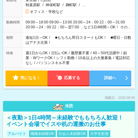
東京都千代田区
勤務地
秋葉原駅
/
神保町駅
/
麹町駅
/
…
オフィス・学校など
09:00～18:00 09:00～13:00 20:00～24：00 22：00～31:00
勤務時間
20:00～24：00 22：00～翌7:00 …など1日4時間～OK！ その他
シフトもございます！ お気軽にご相談ください！
激短1日～OK！ ■もちろん即日スタートもOK！ ■曜日・日数
期間
はアナタ次第！
週1日からOK
/
日払いOK
/
履歴書不要
/
40～50代活躍中
/
副
特徴
業・WワークOK
/
シフト勤務
/
10名以上の大量募集
/
電話対応
なし
/
パソコンスキル不要
気になる！
応募する
詳細へ
掲載日：2026.08.05
未読
＜夜勤＞1日4時間～未経験でももちろん歓迎！
イベント会場でイスや机の運搬のお仕事
アルバイト
職種未経験OK
社会人未経験OK
大学生歓迎