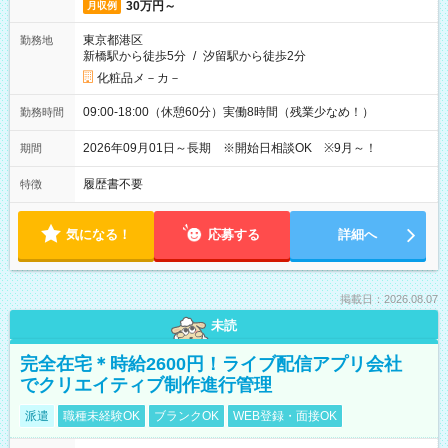
30万円～
月収例
東京都港区
勤務地
新橋駅から徒歩5分
/
汐留駅から徒歩2分
化粧品メ－カ－
09:00-18:00（休憩60分）実働8時間（残業少なめ！）
勤務時間
2026年09月01日～長期 ※開始日相談OK ※9月～！
期間
履歴書不要
特徴
気になる！
応募する
詳細へ
掲載日：2026.08.07
未読
完全在宅＊時給2600円！ライブ配信アプリ会社
でクリエイティブ制作進行管理
派遣
職種未経験OK
ブランクOK
WEB登録・面接OK