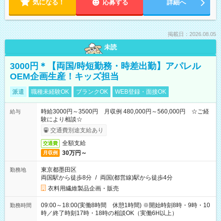
気になる！
応募する
詳細へ
掲載日：2026.08.05
未読
3000円＊【両国/時短勤務・時差出勤】アパレル
OEM企画生産！キッズ担当
派遣
職種未経験OK
ブランクOK
WEB登録・面接OK
時給3000円～3500円 月収例 480,000円～560,000円 ☆ご経
給与
験により相談☆
交通費別途支給あり
全額支給
交通費
30万円～
月収例
東京都墨田区
勤務地
両国駅から徒歩8分
/
両国(都営線)駅から徒歩4分
衣料用繊維製品企画・販売
09:00～18:00(実働8時間 休憩1時間) ※開始時刻8時・9時・10
勤務時間
時／終了時刻17時・18時の相談OK（実働6H以上）