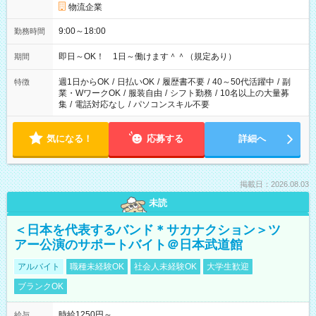
物流企業
9:00～18:00
勤務時間
即日～OK！ 1日～働けます＾＾（規定あり）
期間
週1日からOK
/
日払いOK
/
履歴書不要
/
40～50代活躍中
/
副
特徴
業・WワークOK
/
服装自由
/
シフト勤務
/
10名以上の大量募
集
/
電話対応なし
/
パソコンスキル不要
気になる！
応募する
詳細へ
掲載日：2026.08.03
未読
＜日本を代表するバンド＊サカナクション＞ツ
アー公演のサポートバイト＠日本武道館
アルバイト
職種未経験OK
社会人未経験OK
大学生歓迎
ブランクOK
時給1250円～
給与