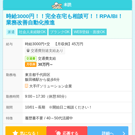
未読
時給3000円！！完全在宅も相談可！！RPA/BI！
業務改善自動化推進
派遣
社会人未経験OK
ブランクOK
WEB登録・面接OK
時給3000円+交 【月収例】45万円
給与
交通費別途支給あり
交通費支給
交通費
30万円～
月収例
東京都千代田区
勤務地
飯田橋駅から徒歩6分
大手ITソリューション企業
9:00～17:30（休憩:60分）
勤務時間
10/01～長期 ※開始日ご相談ください！
期間
履歴書不要
/
40～50代活躍中
特徴
気になる！
応募する
詳細へ