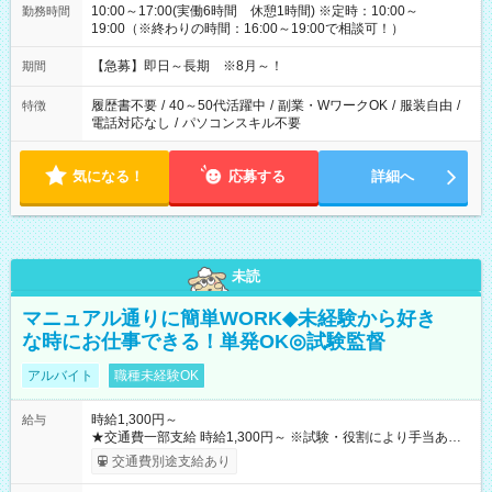
10:00～17:00(実働6時間 休憩1時間) ※定時：10:00～
勤務時間
19:00（※終わりの時間：16:00～19:00で相談可！）
【急募】即日～長期 ※8月～！
期間
履歴書不要
/
40～50代活躍中
/
副業・WワークOK
/
服装自由
/
特徴
電話対応なし
/
パソコンスキル不要
気になる！
応募する
詳細へ
未読
マニュアル通りに簡単WORK◆未経験から好き
な時にお仕事できる！単発OK◎試験監督
アルバイト
職種未経験OK
時給1,300円～
給与
★交通費一部支給 時給1,300円～ ※試験・役割により手当あり
※勤務回数により昇給あり 【即給（前払い）オプションあ
交通費別途支給あり
り！】 希望される場合、勤務から1週間ほどで給与の一部を受け
取れます。 ※手数料418円がかかります。 【過去試験日の収入