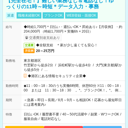
【完全在宅！】難しい業務なし＆電話なし！ゆ
っくりの11時～時短＊データ入力・事務
派遣
職種未経験OK
ブランクOK
WEB登録・面接OK
◆時給1,700円＊日払い・週払いOK＊昇給あり♪【月収例】 ・約
給与
204,000円 （時給1,700円 × 実働6h × 20日）
交通費別途支給あり
◆全額支給 ＊家が少し遠くても安心！
交通費
20～25万円
月収例
東京都港区
勤務地
竹芝駅から徒歩2分
/
浜松町駅から徒歩4分
/
大門(東京都)駅か
ら徒歩5分
/
…
◆港区にある情報セキュリティ企業◆
◆11：00～18：30のうち実働6時間、休憩60分 ※11：00～18：
勤務時間
00 または 11：30～18：30 。*。ブランクOK！。*。 例え
ば前職が、 在宅/財団法人/事務/コールセンター/受付/販売/カフェ
スタッフ スイーツ販売/ホテルフロント/化粧品販売/など 様々な
＜急募＞即日～長期／8月～9月～も相談OK！応募から最短即日
期間
業界から入社して活躍されています♪
には選考案内♪
日払いOK
/
履歴書不要
/
40～50代活躍中
/
副業・WワークOK
/
特徴
服装自由
/
電話対応なし