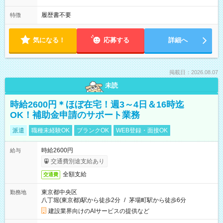
履歴書不要
特徴
気になる！
応募する
詳細へ
掲載日：2026.08.07
未読
時給2600円＊ほぼ在宅！週3～4日＆16時迄
OK！補助金申請のサポート業務
派遣
職種未経験OK
ブランクOK
WEB登録・面接OK
時給2600円
給与
交通費別途支給あり
全額支給
交通費
東京都中央区
勤務地
八丁堀(東京都)駅から徒歩2分
/
茅場町駅から徒歩6分
建設業界向けのAIサービスの提供など