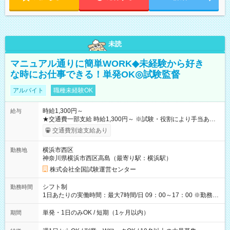
未読
マニュアル通りに簡単WORK◆未経験から好き
な時にお仕事できる！単発OK◎試験監督
アルバイト
職種未経験OK
時給1,300円～
給与
★交通費一部支給 時給1,300円～ ※試験・役割により手当あり
※勤務回数により昇給あり 【即給（前払い）オプションあ
交通費別途支給あり
り！】 希望される場合、勤務から1週間ほどで給与の一部を受け
取れます。 ※手数料418円がかかります。 【過去試験日の収入
横浜市西区
勤務地
例】 ・河合塾模擬試験 8:30～17:30（休憩1時間） 時給1,300円
神奈川県横浜市西区高島（最寄り駅：横浜駅）
×8時間＝日収10,400円＋交通費 ※当日の役割により時給＋100
円の場合あり ・国家試験 7:00～13:30（休憩なし） 時給1,300
株式会社全国試験運営センター
円（役割手当＋100円）×6時間＝日収8,400円＋交通費 【試用期
間】試用期間なし
シフト制
勤務時間
1日あたりの実働時間：最大7時間/日 09：00～17：00 ※勤務時
間は 試験により異なります。
単発・1日のみOK / 短期（1ヶ月以内）
期間