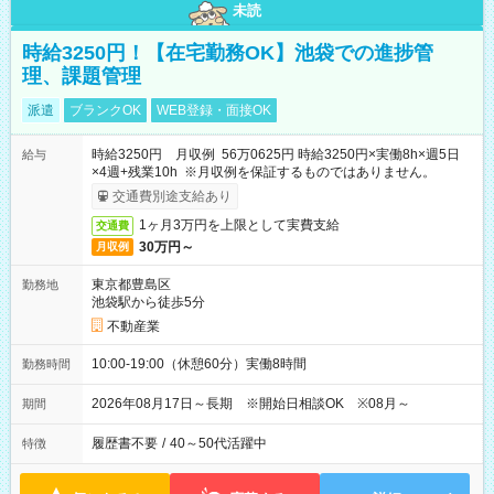
未読
時給3250円！【在宅勤務OK】池袋での進捗管
理、課題管理
派遣
ブランクOK
WEB登録・面接OK
時給3250円 月収例 56万0625円 時給3250円×実働8h×週5日
給与
×4週+残業10h ※月収例を保証するものではありません。
交通費別途支給あり
1ヶ月3万円を上限として実費支給
交通費
30万円～
月収例
東京都豊島区
勤務地
池袋駅から徒歩5分
不動産業
10:00-19:00（休憩60分）実働8時間
勤務時間
2026年08月17日～長期 ※開始日相談OK ※08月～
期間
履歴書不要
/
40～50代活躍中
特徴