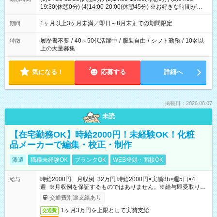
19:30(休憩0分) (4)14:00-20:00(休憩45分) ※お好きな時間が選べ
ます
1ヶ月以上3ヶ月未満／即日～8月末までの期間限定
期間
履歴書不要
/
40～50代活躍中
/
服装自由
/
シフト勤務
/
10名以
特徴
上の大量募集
気になる！
応募する
詳細へ
掲載日：2026.08.07
未読
【在宅勤務OK】時給2000円！未経験OK！化粧
品メーカーで編集・校正・制作
派遣
職種未経験OK
ブランクOK
WEB登録・面接OK
時給2000円 月収例 32万円 時給2000円×実働8h×週5日×4
給与
週 ※月収例を保証するものではありません。※給与即受取りサ
ービス利用可（利用条件有）
交通費別途支給あり
1ヶ月3万円を上限として実費支給
交通費