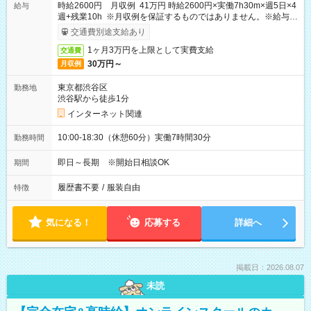
時給2600円 月収例 41万円 時給2600円×実働7h30m×週5日×4
給与
週+残業10h ※月収例を保証するものではありません。※給与即
受取りサービス利用可（利用条件有）
交通費別途支給あり
1ヶ月3万円を上限として実費支給
交通費
30万円～
月収例
東京都渋谷区
勤務地
渋谷駅から徒歩1分
インターネット関連
10:00-18:30（休憩60分）実働7時間30分
勤務時間
即日～長期 ※開始日相談OK
期間
履歴書不要
/
服装自由
特徴
気になる！
応募する
詳細へ
掲載日：2026.08.07
未読