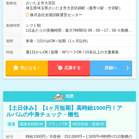
さいたま市大宮区
勤務地
例】 ・河合塾模擬試験 8:30～17:30（休憩1時間） 時給1,300円
埼玉県埼玉県さいたま市大宮区錦町（最寄り駅：大宮駅）
×8時間＝日収10,400円＋交通費 ※当日の役割により時給＋100
円の場合あり ・国家試験 7:00～13:30（休憩なし） 時給1,300
株式会社全国試験運営センター
円（役割手当＋100円）×6時間＝日収8,400円＋交通費 【試用期
間】試用期間なし
シフト制
勤務時間
1日あたりの実働時間：最大7時間/日 09：00～17：00 ※勤務時
間は 試験により異なります。
単発・1日のみOK / 短期（1ヶ月以内）
期間
週1日からOK / 副業・WワークOK / 10名以上の大量募集
特徴
気になる！
応募する
詳細へ
未読
【土日休み】【1ヶ月短期】高時給1500円！ア
ルバムの中身チェック・梱包
派遣
職種未経験OK
ブランクOK
WEB登録・面接OK
時給1500円／月収例：252,000円＝1,500円×8時間×21日勤務の
給与