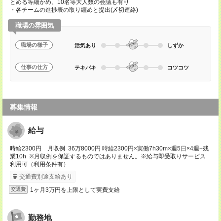
とめる等細かめ、10名等大人数の会議も有り
・各チームの進捗表の取り纏めと提出(〆切連絡)
職場の雰囲気
職場の様子
活気あり
しずか
仕事の仕方
テキパキ
コツコツ
募集情報
給与
時給2300円 月収例 36万8000円 時給2300円×実働7h30m×週5日×4週+残
業10h ※月収例を保証するものではありません。※給与即受取りサービス
利用可（利用条件有）
交通費別途支給あり
1ヶ月3万円を上限として実費支給
交通費
勤務地