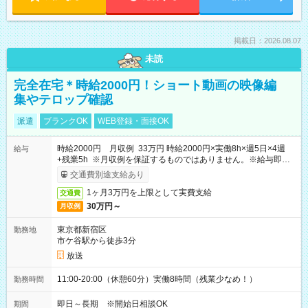
掲載日：2026.08.07
未読
完全在宅＊時給2000円！ショート動画の映像編
集やテロップ確認
派遣
ブランクOK
WEB登録・面接OK
時給2000円 月収例 33万円 時給2000円×実働8h×週5日×4週
給与
+残業5h ※月収例を保証するものではありません。※給与即受
取りサービス利用可（利用条件有）
交通費別途支給あり
1ヶ月3万円を上限として実費支給
交通費
30万円～
月収例
東京都新宿区
勤務地
市ケ谷駅から徒歩3分
放送
11:00-20:00（休憩60分）実働8時間（残業少なめ！）
勤務時間
即日～長期 ※開始日相談OK
期間