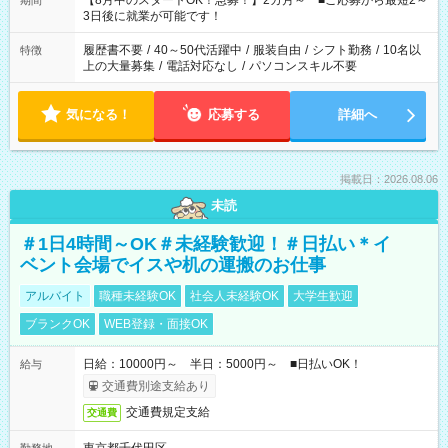
【8月中のスタートOK！急募！】2カ月～ ■ご応募から最短2～
期間
ね。 ※Wワーク希望の方へ 今ご覧のお仕事で希望する勤務時間
3日後に就業が可能です！
と、もう1つのお仕事の勤務時間。 合計で週40時間を超える場
合は応募できません。
履歴書不要
/
40～50代活躍中
/
服装自由
/
シフト勤務
/
10名以
特徴
上の大量募集
/
電話対応なし
/
パソコンスキル不要
気になる！
応募する
詳細へ
掲載日：2026.08.06
未読
＃1日4時間～OK＃未経験歓迎！＃日払い＊イ
ベント会場でイスや机の運搬のお仕事
アルバイト
職種未経験OK
社会人未経験OK
大学生歓迎
ブランクOK
WEB登録・面接OK
日給：10000円～ 半日：5000円～ ■日払いOK！
給与
交通費別途支給あり
交通費規定支給
交通費