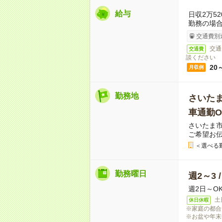
給与
日収2万5
勤務の場
交通費別
交通
交通費
談ください
20
月収例
勤務地
さいた
車通勤O
さいたま
ご希望お
＜選べる
勤務曜日
週2～3 
週2日～O
土
休日休暇
※家庭の都合
※お盆や年末