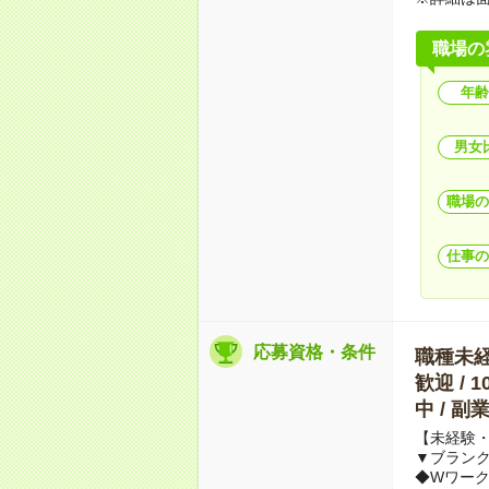
職場の
年齢
男女
職場の
仕事の
応募資格・条件
職種未経験
歓迎 / 
中 / 
【未経験・
▼ブランク
◆Wワーク