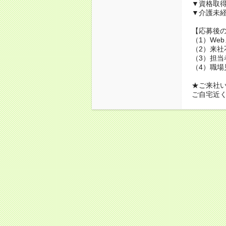
▼資格取
▼介護未経
【応募後
（1）We
（2）来社
（3）担当
（4）職場
★ご来社
ご自宅近