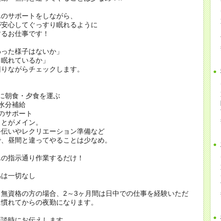
んのサポートをしながら、
が安心してぐっすり眠れるように
するお仕事です！
わった様子はないか」
と眠れているか」
回りながらチェックします。
も
に朝食・夕食を運ぶ
水分補給
のサポート
ことがメイン。
手伝いやレクリエーション準備など
で、昼間と違ってやることは少なめ。
んの指示通り作業するだけ！
為は一切なし
無資格の方の場合、2～3ヶ月間は日中での仕事を経験いただ
に慣れてからの夜勤になります。
面談時にお伝えします。