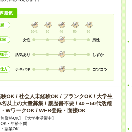
雰囲気
層
20代
30
40
50
60
比率
女性
男性
様子
活気あり
しずか
仕方
テキパキ
コツコツ
OK / 社会人未経験OK / ブランクOK / 大学生
10名以上の大量募集 / 履歴書不要 / 40～50代活躍
副業・WワークOK / WEB登録・面接OK
無資格OK】【大学生活躍中】
OK・年齢不問
・副業OK