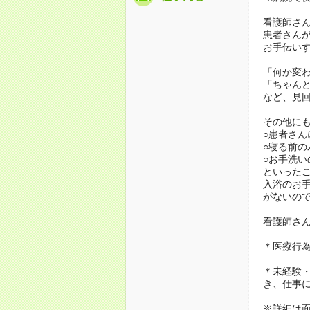
看護師さ
患者さん
お手伝い
「何か変
「ちゃん
など、見
その他に
○患者さん
○寝る前の
○お手洗い
といった
入浴のお
がないの
看護師さ
＊医療行
＊未経験・
き、仕事
※詳細は