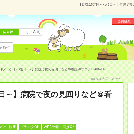
【日収2.5万円～×週2日～】病院で夜
会員登録
エリア変更
関東版
望条件
収2.5万円～×週2日～】病院で夜の見回りなど＠看護師サポ(112404706）
No.NCK大宮_04OMY
週2日～】病院で夜の見回りなど＠看
大学生歓迎
ブランクOK
WEB登録・面接OK