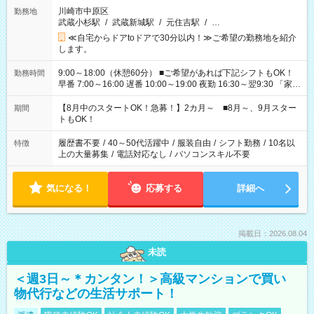
川崎市中原区
勤務地
武蔵小杉駅
/
武蔵新城駅
/
元住吉駅
/
…
≪自宅からドアtoドアで30分以内！≫ご希望の勤務地を紹介
します。
9:00～18:00（休憩60分） ■ご希望があれば下記シフトもOK！
勤務時間
早番 7:00～16:00 遅番 10:00～19:00 夜勤 16:30～翌9:30 「家族
と休みを合わせたい」 「余裕を持って夕飯の準備がしたい」
「できれば残業はしたくない」 など、ご希望を教えてください
【8月中のスタートOK！急募！】2カ月～ ■8月～、9月スター
期間
ね。 ※Wワーク希望の方へ 今ご覧のお仕事で希望する勤務時間
トもOK！
と、もう1つのお仕事の勤務時間。 合計で週40時間を超える場
合は応募できません。
履歴書不要
/
40～50代活躍中
/
服装自由
/
シフト勤務
/
10名以
特徴
上の大量募集
/
電話対応なし
/
パソコンスキル不要
気になる！
応募する
詳細へ
掲載日：2026.08.04
未読
＜週3日～＊カンタン！＞高級マンションで買い
物代行などの生活サポート！