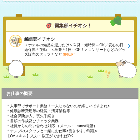
編集部イチオシ
＜ホテルの備品を運ぶだけ＞単発・短時間～OK／安心の日
給保障＊夜勤、＜単発＊1日～OK！＞コンサートなどのグッ
ズ販売スタッフ＊など
(8/6UP!)
お仕事の概要
＊人事部でサポート業務！一人じゃないのが嬉しいですよね○
＊健康診断費用等の確認・清算業務等
＊社会保険加入、喪失手続き
＊書類の作成及びチェック業務
＊社員からの問い合わせ対応 （メール・teams/電話）
＊テンプのスタッフと一緒にお仕事○働きやすい環境○
【OAスキル】入力・修正ができればOK！