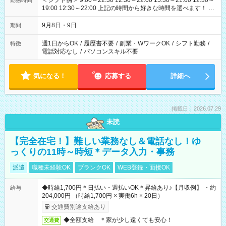
＜シフト例＞ 9:00～22:30 12:30～22:00 15:30～21:00 12:30～
勤務時間
19:00 12:30～22:00 上記の時間から好きな時間を選べます！ ※
時間は変更となる可能性があります
9月8日・9日
期間
週1日からOK
/
履歴書不要
/
副業・WワークOK
/
シフト勤務
/
特徴
電話対応なし
/
パソコンスキル不要
気になる！
応募する
詳細へ
掲載日：2026.07.29
未読
【完全在宅！】難しい業務なし＆電話なし！ゆ
っくりの11時～時短＊データ入力・事務
派遣
職種未経験OK
ブランクOK
WEB登録・面接OK
◆時給1,700円＊日払い・週払いOK＊昇給あり♪【月収例】 ・約
給与
204,000円 （時給1,700円 × 実働6h × 20日）
交通費別途支給あり
◆全額支給 ＊家が少し遠くても安心！
交通費