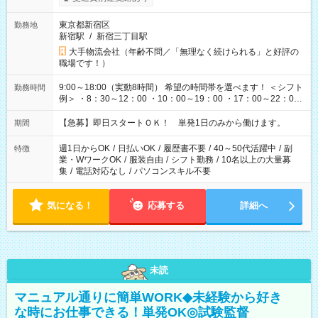
東京都新宿区
勤務地
新宿駅
/
新宿三丁目駅
大手物流会社（年齢不問／「無理なく続けられる」と好評の
職場です！）
9:00～18:00（実動8時間） 希望の時間帯を選べます！ ＜シフト
勤務時間
例＞ ・8：30～12：00 ・10：00～19：00 ・17：00～22：00
・13：00～22：00 ・22：00～翌6：00 など
【急募】即日スタートＯＫ！ 単発1日のみから働けます。
期間
週1日からOK
/
日払いOK
/
履歴書不要
/
40～50代活躍中
/
副
特徴
業・WワークOK
/
服装自由
/
シフト勤務
/
10名以上の大量募
集
/
電話対応なし
/
パソコンスキル不要
気になる！
応募する
詳細へ
未読
マニュアル通りに簡単WORK◆未経験から好き
な時にお仕事できる！単発OK◎試験監督