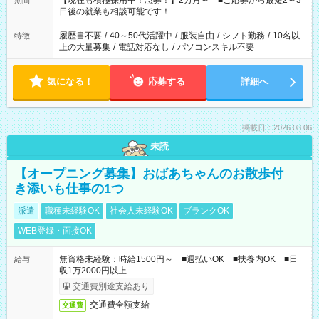
【現在も積極採用中！急募！】2カ月～ ■ご応募から最短2～3
期間
の方へ 今ご覧のお仕事で希望する勤務時間と、もう1つのお仕事
日後の就業も相談可能です！
の勤務時間。 合計で週40時間を超える場合は応募できません。
履歴書不要
/
40～50代活躍中
/
服装自由
/
シフト勤務
/
10名以
特徴
上の大量募集
/
電話対応なし
/
パソコンスキル不要
気になる！
応募する
詳細へ
掲載日：2026.08.06
未読
【オープニング募集】おばあちゃんのお散歩付
き添いも仕事の1つ
派遣
職種未経験OK
社会人未経験OK
ブランクOK
WEB登録・面接OK
無資格未経験：時給1500円～ ■週払いOK ■扶養内OK ■日
給与
収1万2000円以上
交通費別途支給あり
交通費全額支給
交通費