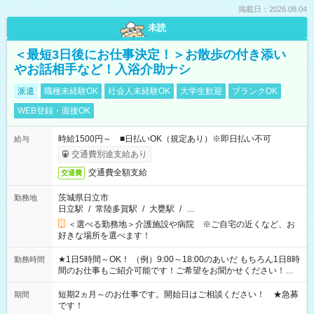
掲載日：2026.08.04
未読
＜最短3日後にお仕事決定！＞お散歩の付き添い
やお話相手など！入浴介助ナシ
派遣
職種未経験OK
社会人未経験OK
大学生歓迎
ブランクOK
WEB登録・面接OK
時給1500円～ ■日払いOK（規定あり）※即日払い不可
給与
交通費別途支給あり
交通費全額支給
交通費
茨城県日立市
勤務地
日立駅
/
常陸多賀駅
/
大甕駅
/
…
＜選べる勤務地＞介護施設や病院 ※ご自宅の近くなど、お
好きな場所を選べます！
★1日5時間～OK！ （例）9:00～18:00のあいだ もちろん1日8時
勤務時間
間のお仕事もご紹介可能です！ご希望をお聞かせください！★
家庭の都合でお休みが必要な場合も遠慮なくご相談ください。
※週最低15時間以上の勤務が必要です
短期2ヵ月～のお仕事です。開始日はご相談ください！ ★急募
期間
です！