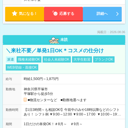
気になる！
応募する
詳細へ
掲載日：2026.08.06
未読
＼来社不要／単発1日OK＊コスメの仕分け
派遣
職種未経験OK
社会人未経験OK
大学生歓迎
ブランクOK
WEB登録・面接OK
時給1,500円～1,875円
給与
神奈川県平塚市
勤務地
平塚駅から徒歩5分
■物流センターなど ■勤務地選べます
【1日3時間～も相談OK!】午前中のみや18時以降などのシフト
勤務時間
あり！ シフト例 ▼9:00～12:00 ▼9:00～17:00 ▼10:00～19:00
▼18:00～21:00
1日だけの単発OK！＃8月～ ＃9月～
期間