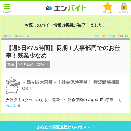
0
メニュー
気になる！
ログイン
お探しのバイト情報は掲載が終了しました。
掲載日 :2026
/
07
/
04
No.TEMPGT26-0390045
【週5日×7.5時間】長期！人事部門でのお仕
事！残業少なめ
派遣
WEB登録・面接OK
＜鶴見区大東町＞！社会保険事務！ 時短勤務相談
OK！
弊社派遣スタッフの方もご活躍中＊ 社会保険のスキルUP○丁寧
...も
っとみる
あなたの閲覧履歴からのオススメ