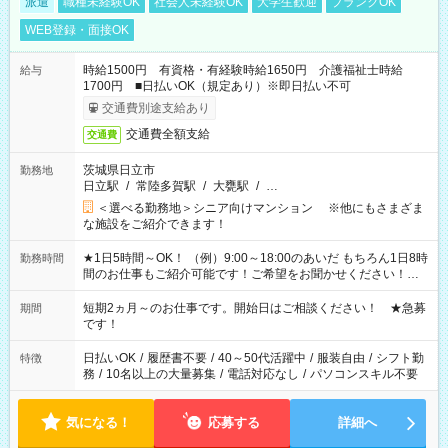
派遣
職種未経験OK
社会人未経験OK
大学生歓迎
ブランクOK
WEB登録・面接OK
時給1500円 有資格・有経験時給1650円 介護福祉士時給
給与
1700円 ■日払いOK（規定あり）※即日払い不可
交通費別途支給あり
交通費全額支給
交通費
茨城県日立市
勤務地
日立駅
/
常陸多賀駅
/
大甕駅
/
…
＜選べる勤務地＞シニア向けマンション ※他にもさまざま
な施設をご紹介できます！
★1日5時間～OK！ （例）9:00～18:00のあいだ もちろん1日8時
勤務時間
間のお仕事もご紹介可能です！ご希望をお聞かせください！★
家庭の都合でお休みが必要な場合も遠慮なくご相談ください。
※週最低15時間以上の勤務が必要です
短期2ヵ月～のお仕事です。開始日はご相談ください！ ★急募
期間
です！
日払いOK
/
履歴書不要
/
40～50代活躍中
/
服装自由
/
シフト勤
特徴
務
/
10名以上の大量募集
/
電話対応なし
/
パソコンスキル不要
気になる！
応募する
詳細へ