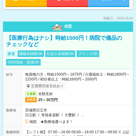
掲載日：2026.08.04
未読
【医療行為はナシ】時給1500円！病院で備品の
チェックなど
派遣
職種未経験OK
社会人未経験OK
ブランクOK
WEB登録・面接OK
無資格の方：時給1500円～1875円 / 介護福祉士：時給1800円～
給与
2250円 / 初任者以上：時給1600円～2000円
交通費別途支給あり
全額支給
交通費
25～30万円
月収例
茨城県日立市
勤務地
日立駅
/
常陸多賀駅
/
大甕駅
/
…
病院 ★勤務地選べます！
【シフト例】 07:00～16:00 09:00～18:00 17:00～09:00 ※ 上記
勤務時間