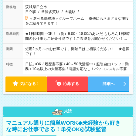
茨城県日立市
勤務地
日立駅
/
常陸多賀駅
/
大甕駅
/
…
＜選べる勤務地＞グループホーム ※他にもさまざまな施設
をご紹介できます！
★1日5時間～OK！ （例）9:00～18:00のあいだ もちろん1日8時
勤務時間
間のお仕事もご紹介可能です！ご希望をお聞かせください！★
家庭の都合でお休みが必要な場合も遠慮なくご相談ください。
※週最低15時間以上の勤務が必要です
短期2ヵ月～のお仕事です。開始日はご相談ください！ ★急募
期間
です！
日払いOK
/
履歴書不要
/
40～50代活躍中
/
服装自由
/
シフト勤
特徴
務
/
10名以上の大量募集
/
電話対応なし
/
パソコンスキル不要
気になる！
応募する
詳細へ
未読
マニュアル通りに簡単WORK◆未経験から好き
な時にお仕事できる！単発OK◎試験監督