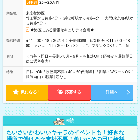
20～25万円
月収例
東京都港区
勤務地
竹芝駅から徒歩2分
/
浜松町駅から徒歩4分
/
大門(東京都)駅か
ら徒歩5分
/
…
◆港区にある情報セキュリティ企業◆
◆11：00～18：30のうち実働6時間、休憩60分 ※11：00～18：
勤務時間
00 または 11：30～18：30 。*。ブランクOK！。*。 例え
ば前職が、 在宅/財団法人/事務/コールセンター/受付/販売/カフェ
スタッフ スイーツ販売/ホテルフロント/化粧品販売/など 様々な
＜急募＞即日～長期／8月～9月～も相談OK！応募から最短即日
期間
業界から入社して活躍されています♪
には選考案内♪
日払いOK
/
履歴書不要
/
40～50代活躍中
/
副業・WワークOK
/
特徴
服装自由
/
電話対応なし
気になる！
応募する
詳細へ
未読
ちいさいかわいいキャラのイベントも！好きな
場所で働ける☆来社不要！働いたその日に給料