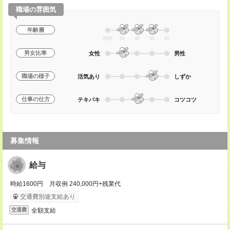
職場の雰囲気
年齢層
20代
30
40
50
60
男女比率
女性
男性
職場の様子
活気あり
しずか
仕事の仕方
テキパキ
コツコツ
募集情報
給与
時給1600円 月収例 240,000円+残業代
交通費別途支給あり
全額支給
交通費