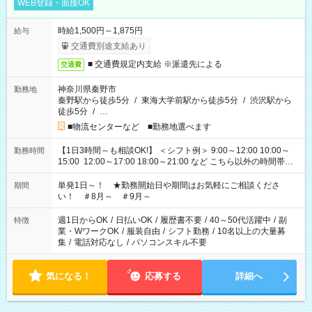
WEB登録・面接OK
時給1,500円～1,875円
給与
交通費別途支給あり
■ 交通費規定内支給 ※派遣先による
交通費
神奈川県秦野市
勤務地
秦野駅から徒歩5分
/
東海大学前駅から徒歩5分
/
渋沢駅から
徒歩5分
/
…
■物流センターなど ■勤務地選べます
【1日3時間～も相談OK!】 ＜シフト例＞ 9:00～12:00 10:00～
勤務時間
15:00 12:00～17:00 18:00～21:00 など こちら以外の時間帯も
お気軽にご相談ください！
単発1日～！ ★勤務開始日や期間はお気軽にご相談くださ
期間
い！ ＃8月～ ＃9月～
週1日からOK
/
日払いOK
/
履歴書不要
/
40～50代活躍中
/
副
特徴
業・WワークOK
/
服装自由
/
シフト勤務
/
10名以上の大量募
集
/
電話対応なし
/
パソコンスキル不要
気になる！
応募する
詳細へ