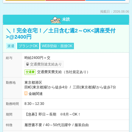
掲載日：2026.08.06
未読
＼！完全在宅！／土日含む週2～OK<講座受付
>@2400円
派遣
ブランクOK
WEB登録・面接OK
時給2400円＋交
給与
交通費別途支給あり
交通費実費支給（当社規定あり）
交通費
東京都港区
勤務地
田町(東京都)駅から徒歩4分
/
三田(東京都)駅から徒歩7分
金融関連
8:30～12:30
勤務時間
【急募】即日～長期 ※8月～OK！
期間
履歴書不要
/
40～50代活躍中
/
服装自由
特徴