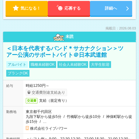
気になる！
応募する
詳細へ
掲載日：2026.08.03
未読
＜日本を代表するバンド＊サカナクション＞ツ
アー公演のサポートバイト＠日本武道館
アルバイト
職種未経験OK
社会人未経験OK
大学生歓迎
ブランクOK
時給1250円～
給与
交通費別途支給あり
支給（規定有り）
交通費
東京都千代田区
勤務地
九段下駅から徒歩5分
/
竹橋駅から徒歩10分
/
神保町駅から徒
歩15分
/
…
株式会社ライブパワー