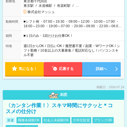
東京都千代田区
勤務地
東京駅
/
水道橋駅
/
有楽町駅
/
…
株式会社マッシュ
■シフト例 ・07:00～19:30 ・09:00～12:00 ・10:00～17:00 ・
勤務時間
18:00～23:00 ・19:00～07:00 ・20:00～09:00 ・22:00～06:00
etc ★最短で3時間で5,120円のお仕事から 15時間で2万円近く稼
げるお仕事も！ ご希望のお時間に合わせてご紹介！ ※シフトは
■１日のみ・1回だけお仕事OK！
期間
現場によって異なります。 ※勿論、休憩時間はあるのでご安心
ください！
週1日からOK
/
日払いOK
/
履歴書不要
/
副業・WワークOK
/
シ
特徴
フト勤務
/
10名以上の大量募集
/
電話対応なし
/
パソコンスキ
ル不要
気になる！
応募する
詳細へ
掲載日：2026.07.19
未読
〈カンタン作業！〉スキマ時間にサクッと＊コ
スメの仕分け
派遣
職種未経験OK
社会人未経験OK
大学生歓迎
ブランクOK