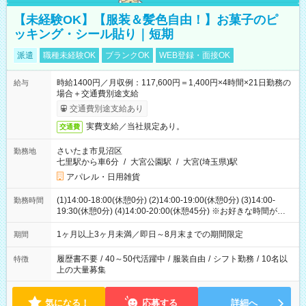
【未経験OK】【服装＆髪色自由！】お菓子のピ
ッキング・シール貼り｜短期
派遣
職種未経験OK
ブランクOK
WEB登録・面接OK
時給1400円／月収例：117,600円＝1,400円×4時間×21日勤務の
給与
場合＋交通費別途支給
交通費別途支給あり
実費支給／当社規定あり。
交通費
さいたま市見沼区
勤務地
七里駅から車6分
/
大宮公園駅
/
大宮(埼玉県)駅
アパレル・日用雑貨
(1)14:00-18:00(休憩0分) (2)14:00-19:00(休憩0分) (3)14:00-
勤務時間
19:30(休憩0分) (4)14:00-20:00(休憩45分) ※お好きな時間が選べ
ます
1ヶ月以上3ヶ月未満／即日～8月末までの期間限定
期間
履歴書不要
/
40～50代活躍中
/
服装自由
/
シフト勤務
/
10名以
特徴
上の大量募集
気になる！
応募する
詳細へ