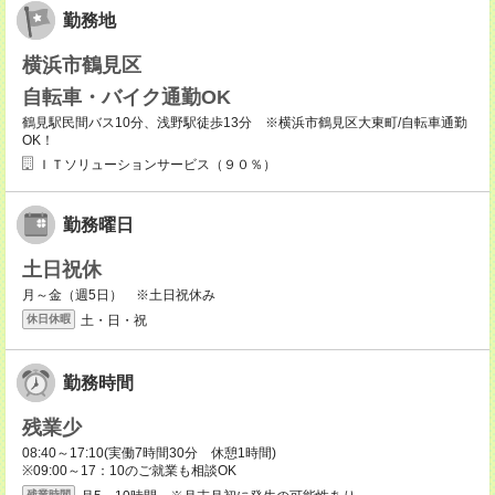
勤務地
横浜市鶴見区
自転車・バイク通勤OK
鶴見駅民間バス10分、浅野駅徒歩13分 ※横浜市鶴見区大東町/自転車通勤
OK！
ＩＴソリューションサービス（９０％）
勤務曜日
土日祝休
月～金（週5日） ※土日祝休み
土・日・祝
休日休暇
勤務時間
残業少
08:40～17:10(実働7時間30分 休憩1時間)
※09:00～17：10のご就業も相談OK
残業時間