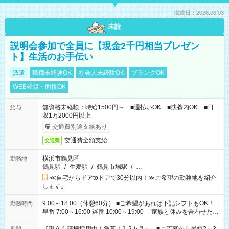
掲載日：2026.08.03
未読
説明会参加で全員に【現金2千円相当プレゼン
ト】生活のお手伝い
派遣
職種未経験OK
社会人未経験OK
ブランクOK
WEB登録・面接OK
無資格未経験：時給1500円～ ■週払いOK ■扶養内OK ■日
給与
収1万2000円以上
交通費別途支給あり
交通費全額支給
交通費
横浜市鶴見区
勤務地
鶴見駅
/
生麦駅
/
鶴見市場駅
/
…
≪自宅からドアtoドアで30分以内！≫ご希望の勤務地を紹介
します。
9:00～18:00（休憩60分） ■ご希望があれば下記シフトもOK！
勤務時間
早番 7:00～16:00 遅番 10:00～19:00 「家族と休みを合わせた
い」 「余裕を持って夕飯の準備がしたい」 「できれば残業はし
たくない」 など、ご希望を教えてくださいね。 ※Wワーク希望