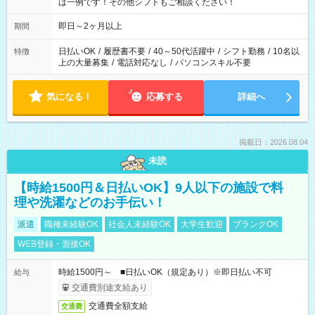
は一例です！その他シフトもご相談ください！
即日～2ヶ月以上
期間
日払いOK
/
履歴書不要
/
40～50代活躍中
/
シフト勤務
/
10名以
特徴
上の大量募集
/
電話対応なし
/
パソコンスキル不要
気になる！
応募する
詳細へ
掲載日：2026.08.04
未読
【時給1500円＆日払いOK】9人以下の施設で料
理や洗濯などのお手伝い！
派遣
職種未経験OK
社会人未経験OK
大学生歓迎
ブランクOK
WEB登録・面接OK
時給1500円～ ■日払いOK（規定あり）※即日払い不可
給与
交通費別途支給あり
交通費全額支給
交通費