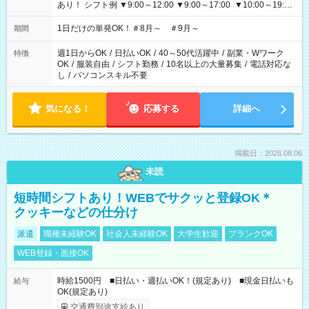
あり！ シフト例 ▼9:00～12:00 ▼9:00～17:00 ▼10:00～19:00
▼18:00～21:00
1日だけの単発OK！＃8月～ ＃9月～
期間
週1日からOK
/
日払いOK
/
40～50代活躍中
/
副業・Wワーク
特徴
OK
/
服装自由
/
シフト勤務
/
10名以上の大量募集
/
電話対応な
し
/
パソコンスキル不要
気になる！
応募する
詳細へ
掲載日：2026.08.06
未読
短時間シフトあり！WEBでサクッと登録OK＊
クッキーなどの仕分け
派遣
職種未経験OK
社会人未経験OK
大学生歓迎
ブランクOK
WEB登録・面接OK
時給1500円 ■日払い・週払いOK！(規定あり) ■現金日払いも
給与
OK(規定あり)
交通費別途支給あり