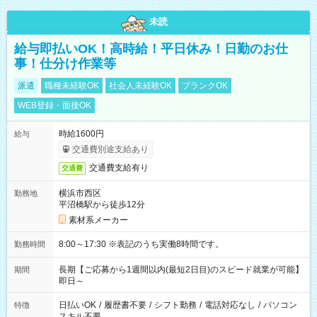
未読
給与即払いOK！高時給！平日休み！日勤のお仕
事！仕分け作業等
派遣
職種未経験OK
社会人未経験OK
ブランクOK
WEB登録・面接OK
時給1600円
給与
交通費別途支給あり
交通費支給有り
交通費
横浜市西区
勤務地
平沼橋駅から徒歩12分
素材系メーカー
8:00～17:30 ※表記のうち実働8時間です。
勤務時間
長期【ご応募から1週間以内(最短2日目)のスピード就業が可能】
期間
即日～
日払いOK
/
履歴書不要
/
シフト勤務
/
電話対応なし
/
パソコン
特徴
スキル不要