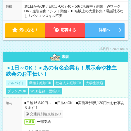
週1日からOK
/
日払いOK
/
40～50代活躍中
/
副業・Wワーク
特徴
OK
/
服装自由
/
シフト勤務
/
10名以上の大量募集
/
電話対応な
し
/
パソコンスキル不要
気になる！
応募する
詳細へ
掲載日：2026.08.06
未読
＜1日～OK！＞あの有名企業も！展示会や株主
総会のお手伝い！
アルバイト
職種未経験OK
社会人未経験OK
大学生歓迎
ブランクOK
WEB登録・面接OK
■日給16,840円～ ■日払いOK ■実働3時間5,120円のお仕事あ
給与
ります！
交通費別途支給あり
一部支給
交通費