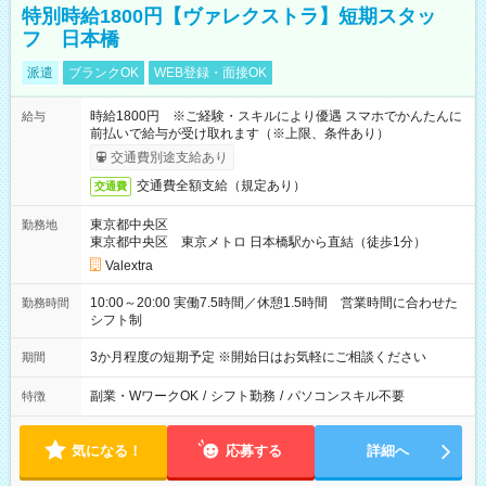
特別時給1800円【ヴァレクストラ】短期スタッ
フ 日本橋
派遣
ブランクOK
WEB登録・面接OK
時給1800円 ※ご経験・スキルにより優遇 スマホでかんたんに
給与
前払いで給与が受け取れます（※上限、条件あり）
交通費別途支給あり
交通費全額支給（規定あり）
交通費
東京都中央区
勤務地
東京都中央区 東京メトロ 日本橋駅から直結（徒歩1分）
Valextra
10:00～20:00 実働7.5時間／休憩1.5時間 営業時間に合わせた
勤務時間
シフト制
3か月程度の短期予定 ※開始日はお気軽にご相談ください
期間
副業・WワークOK
/
シフト勤務
/
パソコンスキル不要
特徴
気になる！
応募する
詳細へ