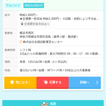
アルバイト
職種未経験OK
時給1,300円～
給与
★交通費一部支給 時給1,300円～ ※試験・役割により手当あり
※勤務回数により昇給あり 【即給（前払い）オプションあ
交通費別途支給あり
り！】 希望される場合、勤務から1週間ほどで給与の一部を受け
取れます。 ※手数料418円がかかります。 【過去試験日の収入
横浜市西区
勤務地
例】 ・河合塾模擬試験 8:30～17:30（休憩1時間） 時給1,300円
神奈川県横浜市西区高島（最寄り駅：横浜駅）
×8時間＝日収10,400円＋交通費 ※当日の役割により時給＋100
円の場合あり ・国家試験 7:00～13:30（休憩なし） 時給1,300
株式会社全国試験運営センター
円（役割手当＋100円）×6時間＝日収8,400円＋交通費 【試用期
間】試用期間なし
シフト制
勤務時間
1日あたりの実働時間：最大7時間/日 09：00～17：00 ※勤務時
間は 試験により異なります。
単発・1日のみOK / 短期（1ヶ月以内）
期間
週1日からOK / 副業・WワークOK / 10名以上の大量募集
特徴
気になる！
応募する
詳細へ
未読