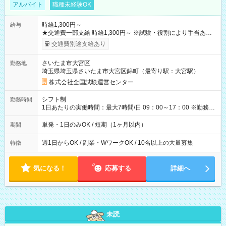
アルバイト
職種未経験OK
時給1,300円～
給与
★交通費一部支給 時給1,300円～ ※試験・役割により手当あり
※勤務回数により昇給あり 【即給（前払い）オプションあ
交通費別途支給あり
り！】 希望される場合、勤務から1週間ほどで給与の一部を受け
取れます。 ※手数料418円がかかります。 【過去試験日の収入
さいたま市大宮区
勤務地
例】 ・河合塾模擬試験 8:30～17:30（休憩1時間） 時給1,300円
埼玉県埼玉県さいたま市大宮区錦町（最寄り駅：大宮駅）
×8時間＝日収10,400円＋交通費 ※当日の役割により時給＋100
円の場合あり ・国家試験 7:00～13:30（休憩なし） 時給1,300
株式会社全国試験運営センター
円（役割手当＋100円）×6時間＝日収8,400円＋交通費 【試用期
間】試用期間なし
シフト制
勤務時間
1日あたりの実働時間：最大7時間/日 09：00～17：00 ※勤務時
間は 試験により異なります。
単発・1日のみOK / 短期（1ヶ月以内）
期間
週1日からOK / 副業・WワークOK / 10名以上の大量募集
特徴
気になる！
応募する
詳細へ
未読