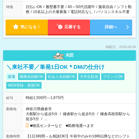
日払いOK
/
履歴書不要
/
40～50代活躍中
/
服装自由
/
シフト勤
特徴
務
/
10名以上の大量募集
/
電話対応なし
/
パソコンスキル不要
気になる！
応募する
詳細へ
掲載日：2026.08.04
未読
＼来社不要／単発1日OK＊DMの仕分け
派遣
職種未経験OK
社会人未経験OK
大学生歓迎
ブランクOK
WEB登録・面接OK
時給1,500円～1,875円
給与
神奈川県鎌倉市
勤務地
大船駅から徒歩5分
/
鎌倉駅から徒歩5分
/
鎌倉高校前駅から
徒歩5分
/
…
■物流センターなど ■勤務地選べます
【1日3時間～も相談OK!】午前中のみや18時以降などのシフト
勤務時間