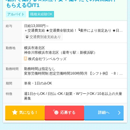
もらえる◎/T1
アルバイト
職種未経験OK
日給13,000円～
給与
＋交通費支給 ★交通費全額支給！ ┗案件により規定あり ★日払
いOK！（規定あり） ┗働いたその日に現金GET♪ お仕事後はコ
交通費別途支給あり
ンビニATMから 日払い分を引き落とせます！ 【試用期間】試
用期間なし
横浜市港北区
勤務地
神奈川県横浜市港北区（最寄り駅：新横浜駅）
株式会社ワンベルウッズ
勤務時間は指定なし
勤務時間
変形労働時間制 想定労働時間160時間/月 【シフト例】 ・8：00
～21：00
単発・1日のみOK
期間
週1日からOK / 日払いOK / 副業・WワークOK / 10名以上の大量
特徴
募集
気になる！
応募する
詳細へ