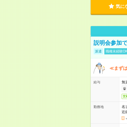
気に
説明会参加で
派遣
職種未経験O
≪まずは
無
給与
交
名
勤務地
近