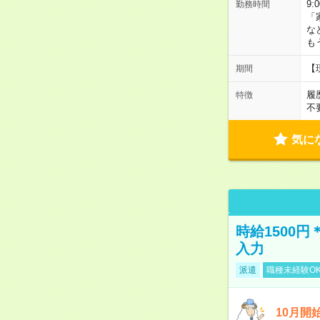
9:
勤務時間
「
な
も
【
期間
履
特徴
不
気に
時給1500
入力
派遣
職種未経験O
10月開