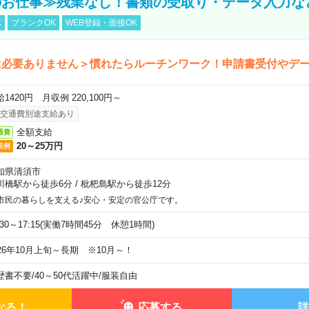
のお仕事≫残業なし！書類の受取り・データ入力な
K
ブランクOK
WEB登録・面接OK
は必要ありません＞慣れたらルーチンワーク！申請書受付やデ
1420円 月収例 220,100円～
交通費別途支給あり
全額支給
通費
20～25万円
収例
知県清須市
川橋駅から徒歩6分
/
枇杷島駅から徒歩12分
市民の暮らしを支える♪安心・安定の官公庁です。
:30～17:15(実働7時間45分 休憩1時間)
026年10月上旬～長期 ※10月～！
歴書不要
/
40～50代活躍中
/
服装自由
なる！
応募する
詳