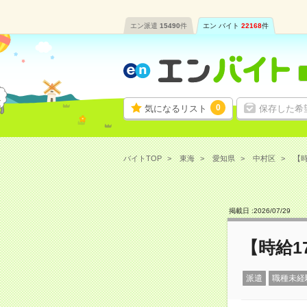
エン派遣
15490
件
エン バイト
22168
件
0
気になるリスト
保存した希
バイトTOP
東海
愛知県
中村区
【時
掲載日 :
2026
/
07
/
29
【時給1
派遣
職種未経