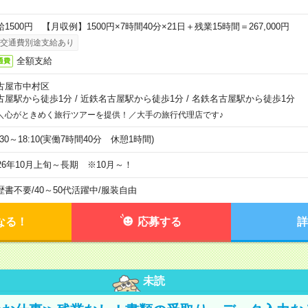
給1500円 【月収例】1500円×7時間40分×21日＋残業15時間＝267,000円
交通費別途支給あり
全額支給
通費
古屋市中村区
古屋駅から徒歩1分
/
近鉄名古屋駅から徒歩1分
/
名鉄名古屋駅から徒歩1分
＼心がときめく旅行ツアーを提供！／大手の旅行代理店です♪
:30～18:10(実働7時間40分 休憩1時間)
026年10月上旬～長期 ※10月～！
歴書不要
/
40～50代活躍中
/
服装自由
なる！
応募する
詳
未読