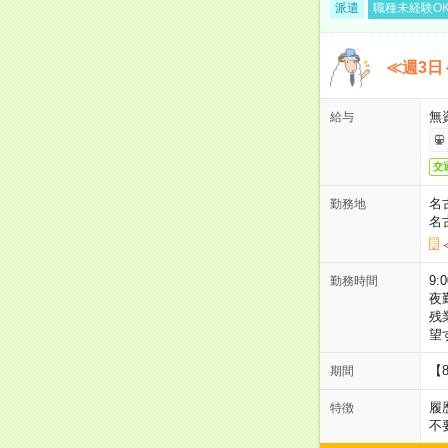
派遣
職種未経験O
≪週3日
無
給与
交
名
勤務地
名
9:
勤務時間
夜
残
望
【
期間
履
特徴
不