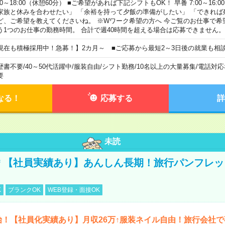
00～18:00（休憩60分） ■ご希望があれば下記シフトもOK！ 早番 7:00～16:00 遅
家族と休みを合わせたい」 「余裕を持って夕飯の準備がしたい」 「できれば
ど、ご希望を教えてくださいね。 ※Wワーク希望の方へ 今ご覧のお仕事で希
う1つのお仕事の勤務時間。 合計で週40時間を超える場合は応募できません。
現在も積極採用中！急募！】2カ月～ ■ご応募から最短2～3日後の就業も相
歴書不要
/
40～50代活躍中
/
服装自由
/
シフト勤務
/
10名以上の大量募集
/
電話対応
要
なる！
応募する
詳
未読
円＊【社員実績あり】あんしん長期！旅行パンフレ
K
ブランクOK
WEB登録・面接OK
始！【社員化実績あり】月収26万↑服装ネイル自由！旅行会社で