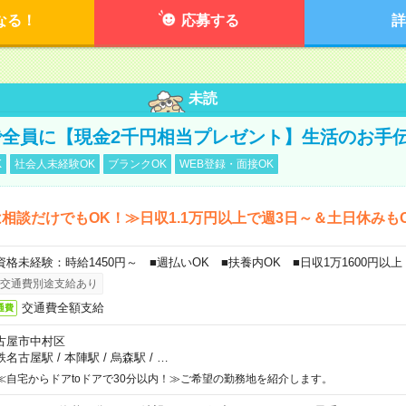
なる！
応募する
詳
未読
全員に【現金2千円相当プレゼント】生活のお手
K
社会人未経験OK
ブランクOK
WEB登録・面接OK
相談だけでもOK！≫日収1.1万円以上で週3日～＆土日休みも
資格未経験：時給1450円～ ■週払いOK ■扶養内OK ■日収1万1600円以上
交通費別途支給あり
交通費全額支給
通費
古屋市中村区
鉄名古屋駅
/
本陣駅
/
烏森駅
/
…
≪自宅からドアtoドアで30分以内！≫ご希望の勤務地を紹介します。