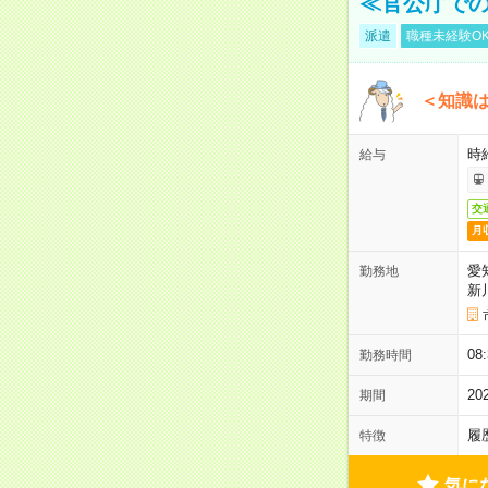
≪官公庁で
派遣
職種未経験O
＜知識
時給
給与
交
月
愛
勤務地
新
08
勤務時間
2
期間
履
特徴
気に