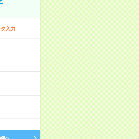
ど
ータ入力
細へ