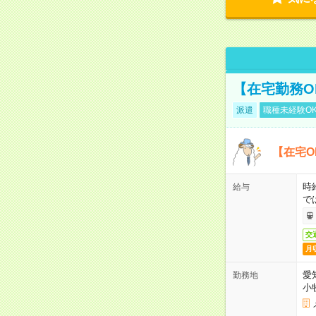
【在宅勤務O
派遣
職種未経験O
【在宅O
時
給与
で
交
月
愛
勤務地
小