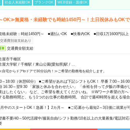
K
社会人未経験OK
ブランクOK
WEB登録・面接OK
～OK≫無資格・未経験でも時給1450円～！土日祝休みもOK
資格未経験：時給1450円～ ■週払いOK ■扶養内OK ■日収1万1600円以上
交通費別途支給あり
交通費全額支給
通費
古屋市千種区
古屋大学駅
/
千種駅
/
東山公園(愛知県)駅
/
…
≪自宅からドアtoドアで30分以内！≫ご希望の勤務地を紹介します。
00～18:00（休憩60分） ■ご希望があれば下記シフトもOK！ 早番 7:00～16:00 遅
勤 16:30～翌9:30 「家族と休みを合わせたい」 「余裕を持って夕飯の準備
業はしたくない」 など、ご希望を教えてくださいね。 ※Wワーク希望の方へ
する勤務時間と、もう1つのお仕事の勤務時間。 合計で週40時間を超える場
8月中のスタートOK！急募！】2カ月～ ■ご応募から最短2～3日後に就業が
歴書不要
/
40～50代活躍中
/
服装自由
/
シフト勤務
/
10名以上の大量募集
/
電話対応
要