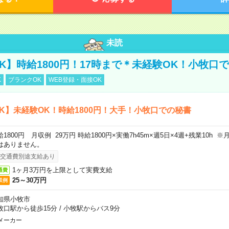
未読
K】時給1800円！17時まで＊未経験OK！小牧口
K
ブランクOK
WEB登録・面接OK
K】未経験OK！時給1800円！大手！小牧口での秘書
給1800円 月収例 29万円 時給1800円×実働7h45m×週5日×4週+残業10h
はありません。
交通費別途支給あり
1ヶ月3万円を上限として実費支給
通費
25～30万円
収例
知県小牧市
牧口駅から徒歩15分
/
小牧駅からバス9分
メーカー