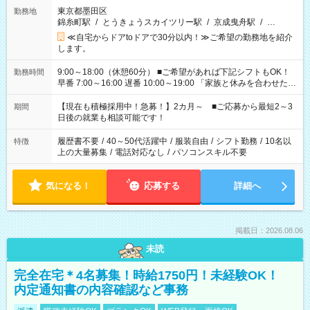
東京都墨田区
勤務地
錦糸町駅
/
とうきょうスカイツリー駅
/
京成曳舟駅
/
…
≪自宅からドアtoドアで30分以内！≫ご希望の勤務地を紹介
します。
9:00～18:00（休憩60分） ■ご希望があれば下記シフトもOK！
勤務時間
早番 7:00～16:00 遅番 10:00～19:00 「家族と休みを合わせた
い」 「余裕を持って夕飯の準備がしたい」 「できれば残業はし
たくない」 など、ご希望を教えてくださいね。 ※Wワーク希望
【現在も積極採用中！急募！】2カ月～ ■ご応募から最短2～3
期間
の方へ 今ご覧のお仕事で希望する勤務時間と、もう1つのお仕事
日後の就業も相談可能です！
の勤務時間。 合計で週40時間を超える場合は応募できません。
履歴書不要
/
40～50代活躍中
/
服装自由
/
シフト勤務
/
10名以
特徴
上の大量募集
/
電話対応なし
/
パソコンスキル不要
気になる！
応募する
詳細へ
掲載日：2026.08.06
未読
完全在宅＊4名募集！時給1750円！未経験OK！
内定通知書の内容確認など事務