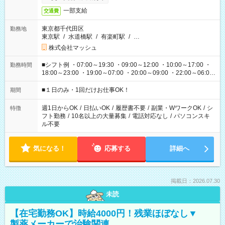
一部支給
交通費
東京都千代田区
勤務地
東京駅
/
水道橋駅
/
有楽町駅
/
…
株式会社マッシュ
■シフト例 ・07:00～19:30 ・09:00～12:00 ・10:00～17:00 ・
勤務時間
18:00～23:00 ・19:00～07:00 ・20:00～09:00 ・22:00～06:00
etc ★最短で3時間で5,120円のお仕事から 15時間で2万円近く稼
げるお仕事も！ ご希望のお時間に合わせてご紹介！ ※シフトは
■１日のみ・1回だけお仕事OK！
期間
現場によって異なります。 ※勿論、休憩時間はあるのでご安心
ください！
週1日からOK
/
日払いOK
/
履歴書不要
/
副業・WワークOK
/
シ
特徴
フト勤務
/
10名以上の大量募集
/
電話対応なし
/
パソコンスキ
ル不要
気になる！
応募する
詳細へ
掲載日：2026.07.30
未読
【在宅勤務OK】時給4000円！残業ほぼなし▼
製薬メーカーで治験関連