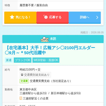
履歴書不要
/
服装自由
特徴
気になる！
応募する
詳細へ
掲載日：2026.08.05
未読
【在宅基本】大手！広報アシ〇2100円エルダー
〇9月～＊50代活躍中
派遣
ブランクOK
WEB登録・面接OK
時給2100円＋交
給与
交通費別途支給あり
交通費実費支給（当社規定あり）
交通費
東京都中央区
勤務地
三越前駅から徒歩2分
/
新日本橋駅から徒歩5分
三越前駅近くの企業