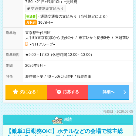
7.50h×21日+残業10h）+交通費
交通費別途支給あり
○通勤交通費の支給あり（当社規定による）
交通費
30万円～
月収例
東京都千代田区
勤務地
大手町(東京都)駅から徒歩2分
/
東京駅から徒歩8分
/
三越前駅
●NTTグループ●
★9:00～17:30（休憩時間 12:00～13:00）
勤務時間
2026年9月～
期間
履歴書不要
/
40～50代活躍中
/
服装自由
特徴
気になる！
応募する
詳細へ
掲載日：2026.08.05
未読
【激単1日勤務OK!】ホテルなどの会場で株主総