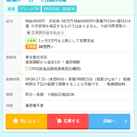
派遣
ブランクOK
WEB登録・面接OK
時給4000円 月収例 58万円 時給4000円×実働7h15m×週5日×4
給与
週 ※月収例を保証するものではありません。※給与即受取りサ
ービス利用可（利用条件有）
交通費別途支給あり
1ヶ月3万円を上限として実費支給
交通費
30万円～
月収例
東京都文京区
勤務地
後楽園駅から徒歩1分
/
飯田橋駅
CRO(医薬品開発業務受託機関)
09:00-17:15（休憩60分）実働7時間15分（残業少なめ！） 勤務
勤務時間
時間を下記の範囲で調整することも可能です。 ・勤務開始時
間 09:00～10:00 ・勤務終了時間 16:00～17:15 ・実働
05:00～07:15
即日～長期 ※開始日相談OK
期間
履歴書不要
特徴
気になる！
応募する
詳細へ