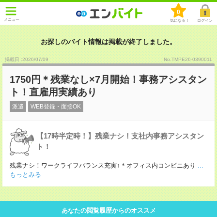
0
メニュー
気になる！
ログイン
お探しのバイト情報は掲載が終了しました。
掲載日 :2026
/
07
/
09
No.TMPE26-0390011
1750円＊残業なし×7月開始！事務アシスタン
ト！直雇用実績あり
派遣
WEB登録・面接OK
【17時半定時！】残業ナシ！支社内事務アシスタン
ト！
残業ナシ！ワークライフバランス充実↑＊オフィス内コンビニあり
...
もっとみる
あなたの閲覧履歴からのオススメ