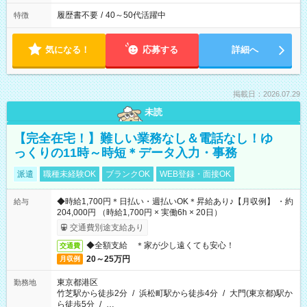
履歴書不要
/
40～50代活躍中
特徴
気になる！
応募する
詳細へ
掲載日：2026.07.29
未読
【完全在宅！】難しい業務なし＆電話なし！ゆ
っくりの11時～時短＊データ入力・事務
派遣
職種未経験OK
ブランクOK
WEB登録・面接OK
◆時給1,700円＊日払い・週払いOK＊昇給あり♪【月収例】 ・約
給与
204,000円 （時給1,700円 × 実働6h × 20日）
交通費別途支給あり
◆全額支給 ＊家が少し遠くても安心！
交通費
20～25万円
月収例
東京都港区
勤務地
竹芝駅から徒歩2分
/
浜松町駅から徒歩4分
/
大門(東京都)駅か
ら徒歩5分
/
…