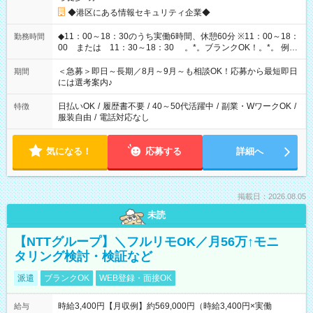
◆港区にある情報セキュリティ企業◆
◆11：00～18：30のうち実働6時間、休憩60分 ※11：00～18：
勤務時間
00 または 11：30～18：30 。*。ブランクOK！。*。 例え
ば前職が、 在宅/財団法人/事務/コールセンター/受付/販売/カフェ
スタッフ スイーツ販売/ホテルフロント/化粧品販売/など 様々な
＜急募＞即日～長期／8月～9月～も相談OK！応募から最短即日
期間
業界から入社して活躍されています♪
には選考案内♪
日払いOK
/
履歴書不要
/
40～50代活躍中
/
副業・WワークOK
/
特徴
服装自由
/
電話対応なし
気になる！
応募する
詳細へ
掲載日：2026.08.05
未読
【NTTグループ】＼フルリモOK／月56万↑モニ
タリング検討・検証など
派遣
ブランクOK
WEB登録・面接OK
時給3,400円【月収例】約569,000円（時給3,400円×実働
給与