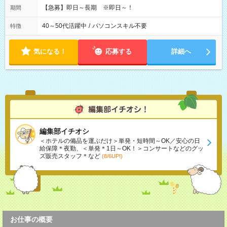
【急募】即日～長期 ※即日～！
期間
40～50代活躍中
/
パソコンスキル不要
特徴
気になる！
応募する
詳細へ
編集部イチオシ
＜ホテルの備品を運ぶだけ＞単発・短時間～OK／安心の日
給保障＊夜勤、＜単発＊1日～OK！＞コンサートなどのグッ
ズ販売スタッフ＊など
(8/6UP!)
お仕事の概要