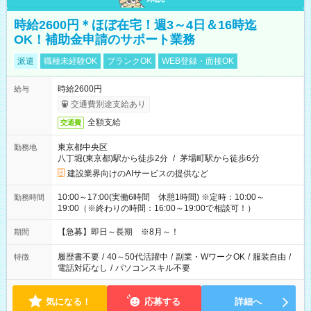
時給2600円＊ほぼ在宅！週3～4日＆16時迄
OK！補助金申請のサポート業務
派遣
職種未経験OK
ブランクOK
WEB登録・面接OK
時給2600円
給与
交通費別途支給あり
全額支給
交通費
東京都中央区
勤務地
八丁堀(東京都)駅から徒歩2分
/
茅場町駅から徒歩6分
建設業界向けのAIサービスの提供など
10:00～17:00(実働6時間 休憩1時間) ※定時：10:00～
勤務時間
19:00（※終わりの時間：16:00～19:00で相談可！）
【急募】即日～長期 ※8月～！
期間
履歴書不要
/
40～50代活躍中
/
副業・WワークOK
/
服装自由
/
特徴
電話対応なし
/
パソコンスキル不要
気になる！
応募する
詳細へ