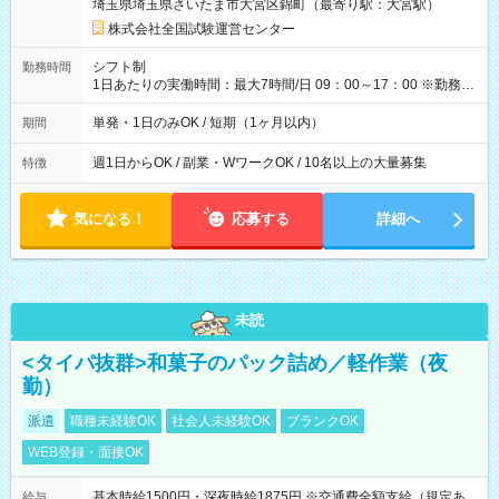
埼玉県埼玉県さいたま市大宮区錦町（最寄り駅：大宮駅）
×8時間＝日収10,400円＋交通費 ※当日の役割により時給＋100
円の場合あり ・国家試験 7:00～13:30（休憩なし） 時給1,300
株式会社全国試験運営センター
円（役割手当＋100円）×6時間＝日収8,400円＋交通費 【試用期
間】試用期間なし
シフト制
勤務時間
1日あたりの実働時間：最大7時間/日 09：00～17：00 ※勤務時
間は 試験により異なります。
単発・1日のみOK / 短期（1ヶ月以内）
期間
週1日からOK / 副業・WワークOK / 10名以上の大量募集
特徴
気になる！
応募する
詳細へ
未読
<タイパ抜群>和菓子のパック詰め／軽作業（夜
勤）
派遣
職種未経験OK
社会人未経験OK
ブランクOK
WEB登録・面接OK
基本時給1500円・深夜時給1875円 ※交通費全額支給（規定あ
給与