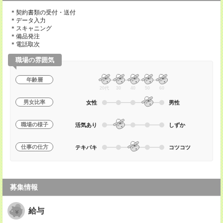
＊契約書類の受付・送付
＊データ入力
＊スキャニング
＊備品発注
＊電話取次
職場の雰囲気
年齢層
20代
30
40
50
60
男女比率
女性
男性
職場の様子
活気あり
しずか
仕事の仕方
テキパキ
コツコツ
募集情報
給与