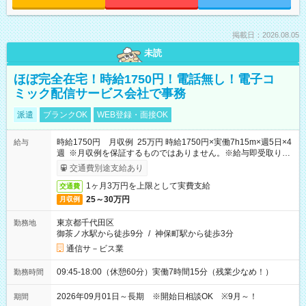
掲載日：2026.08.05
未読
ほぼ完全在宅！時給1750円！電話無し！電子コ
ミック配信サービス会社で事務
派遣
ブランクOK
WEB登録・面接OK
時給1750円 月収例 25万円 時給1750円×実働7h15m×週5日×4
給与
週 ※月収例を保証するものではありません。※給与即受取りサ
ービス利用可（利用条件有）
交通費別途支給あり
1ヶ月3万円を上限として実費支給
交通費
25～30万円
月収例
東京都千代田区
勤務地
御茶ノ水駅から徒歩9分
/
神保町駅から徒歩3分
通信サ－ビス業
09:45-18:00（休憩60分）実働7時間15分（残業少なめ！）
勤務時間
2026年09月01日～長期 ※開始日相談OK ※9月～！
期間