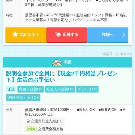
【8月中のスタートOK！急募！】2カ月～ ■ご応募から最短2～
期間
ね。 ※Wワーク希望の方へ 今ご覧のお仕事で希望する勤務時間
3日後に就業が可能です！
と、もう1つのお仕事の勤務時間。 合計で週40時間を超える場
合は応募できません。
履歴書不要
/
40～50代活躍中
/
服装自由
/
シフト勤務
/
10名以
特徴
上の大量募集
/
電話対応なし
/
パソコンスキル不要
気になる！
応募する
詳細へ
掲載日：2026.08.05
未読
説明会参加で全員に【現金2千円相当プレゼン
ト】生活のお手伝い
派遣
職種未経験OK
社会人未経験OK
ブランクOK
WEB登録・面接OK
無資格未経験：時給1500円～ ■週払いOK ■扶養内OK ■日
給与
収1万2000円以上
交通費別途支給あり
交通費全額支給
交通費