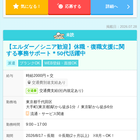
気になる！
応募する
詳細へ
掲載日：2026.07.28
未読
【エルダー／シニア歓迎】休職・復職支援に関
する事務サポート＊50代活躍中
派遣
ブランクOK
WEB登録・面接OK
時給2000円＋交
給与
交通費別途支給あり
交通費支給(社内規定あり)
交通費
東京都千代田区
勤務地
大手町(東京都)駅から徒歩1分
/
東京駅から徒歩6分
流通・サービス関連
9:00～17:00
勤務時間
2026/8/17～長期 ※長期(2ヶ月以上) ※8月～OK！
期間