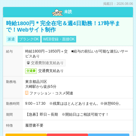
掲載日：2026.08.06
未読
時給1800円＊完全在宅＆週4日勤務！17時半ま
で！Webサイト制作
派遣
ブランクOK
WEB登録・面接OK
時給1800円～1850円＋交 ■給与の前払いが可能な速払いサー
給与
ビスあり
交通費別途支給あり
交通費支給あり
交通費
東京都品川区
勤務地
大崎駅から徒歩5分
ファッション・コスメ関連
9:00～17:30 ※残業はほとんどありません。※休憩60分。
勤務時間
【急募】即日～長期 ※開始日はご相談可能です！
期間
履歴書不要
特徴