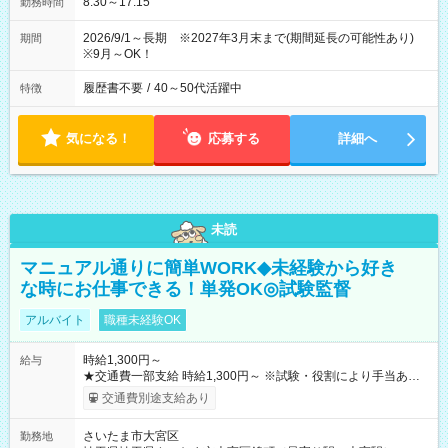
8:30～17:15
勤務時間
2026/9/1～長期 ※2027年3月末まで(期間延長の可能性あり)
期間
※9月～OK！
履歴書不要
/
40～50代活躍中
特徴
気になる！
応募する
詳細へ
未読
マニュアル通りに簡単WORK◆未経験から好き
な時にお仕事できる！単発OK◎試験監督
アルバイト
職種未経験OK
時給1,300円～
給与
★交通費一部支給 時給1,300円～ ※試験・役割により手当あり
※勤務回数により昇給あり 【即給（前払い）オプションあ
交通費別途支給あり
り！】 希望される場合、勤務から1週間ほどで給与の一部を受け
取れます。 ※手数料418円がかかります。 【過去試験日の収入
さいたま市大宮区
勤務地
例】 ・河合塾模擬試験 8:30～17:30（休憩1時間） 時給1,300円