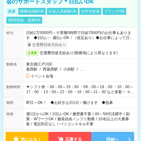
会のサポートスタッフ＊日払いOK
派遣
職種未経験OK
社会人未経験OK
大学生歓迎
ブランクOK
WEB登録・面接OK
日給1万5000円～※実働5時間で日給7000円のお仕事もありま
給与
す ◆日払い・週払いOK！（規定あり）◆お仕事によって日給
も異なります
交通費別途支給あり
交通費別途支給あり(勤務地により異なります)
交通費
東京都江戸川区
勤務地
葛西駅
/
西葛西駅
/
小岩駅
/
…
イベント会場
▼シフト例 ・08：00～19：00 ・09：00～18：00 ・10：00～
勤務時間
17：00 ・13：00～22：00 ・16：00～21：00 など多数！ ※お
仕事により勤務時間が異なります
即日～OK！ ◆お好きな日1日～働けます ◆急募
期間
週1日からOK
/
日払いOK
/
履歴書不要
/
40～50代活躍中
/
副
特徴
業・WワークOK
/
服装自由
/
シフト勤務
/
10名以上の大量募
集
/
電話対応なし
/
パソコンスキル不要
気になる！
応募する
詳細へ