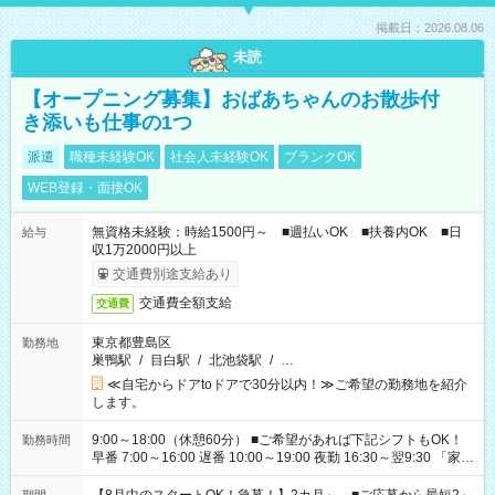
掲載日：2026.08.06
未読
【オープニング募集】おばあちゃんのお散歩付
き添いも仕事の1つ
派遣
職種未経験OK
社会人未経験OK
ブランクOK
WEB登録・面接OK
無資格未経験：時給1500円～ ■週払いOK ■扶養内OK ■日
給与
収1万2000円以上
交通費別途支給あり
交通費全額支給
交通費
東京都豊島区
勤務地
巣鴨駅
/
目白駅
/
北池袋駅
/
…
≪自宅からドアtoドアで30分以内！≫ご希望の勤務地を紹介
します。
9:00～18:00（休憩60分） ■ご希望があれば下記シフトもOK！
勤務時間
早番 7:00～16:00 遅番 10:00～19:00 夜勤 16:30～翌9:30 「家族
と休みを合わせたい」 「余裕を持って夕飯の準備がしたい」
「できれば残業はしたくない」 など、ご希望を教えてください