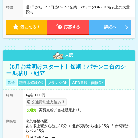
週1日からOK / 日払いOK / 副業・WワークOK / 10名以上の大量
特徴
募集
気になる！
応募する
詳細へ
未読
【8月お盆明けスタート】短期！パチンコ台のシ
ール貼り・組立
派遣
職種未経験OK
ブランクOK
WEB登録・面接OK
時給1600円
給与
交通費別途支給あり
実費支給／当社規定あり。
交通費
東京都板橋区
勤務地
志村坂上駅から徒歩10分
/
北赤羽駅から徒歩15分
/
赤羽駅か
らバス15分
その他メーカー