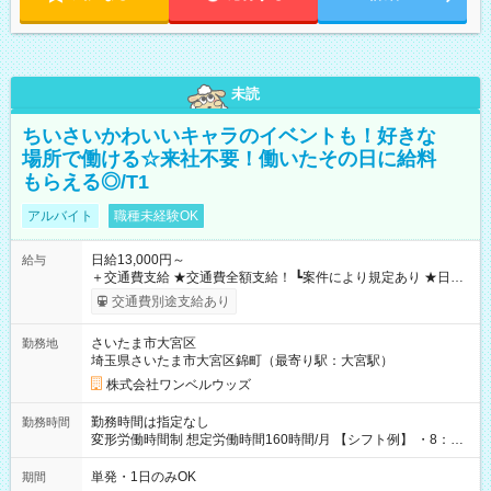
未読
ちいさいかわいいキャラのイベントも！好きな
場所で働ける☆来社不要！働いたその日に給料
もらえる◎/T1
アルバイト
職種未経験OK
日給13,000円～
給与
＋交通費支給 ★交通費全額支給！ ┗案件により規定あり ★日払
いOK！（規定あり） ┗働いたその日に現金GET♪ お仕事後はコ
交通費別途支給あり
ンビニATMから 日払い分を引き落とせます！ 【試用期間】試
用期間なし
さいたま市大宮区
勤務地
埼玉県さいたま市大宮区錦町（最寄り駅：大宮駅）
株式会社ワンベルウッズ
勤務時間は指定なし
勤務時間
変形労働時間制 想定労働時間160時間/月 【シフト例】 ・8：00
～21：00
単発・1日のみOK
期間