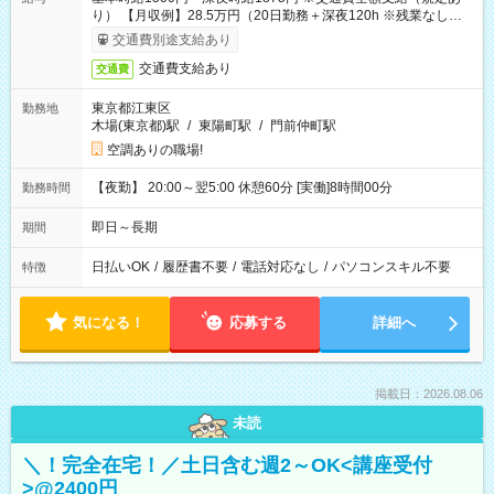
り） 【月収例】28.5万円（20日勤務＋深夜120h ※残業なしの場
合）
交通費別途支給あり
交通費支給あり
交通費
東京都江東区
勤務地
木場(東京都)駅
/
東陽町駅
/
門前仲町駅
空調ありの職場!
【夜勤】 20:00～翌5:00 休憩60分 [実働]8時間00分
勤務時間
即日～長期
期間
日払いOK
/
履歴書不要
/
電話対応なし
/
パソコンスキル不要
特徴
気になる！
応募する
詳細へ
掲載日：2026.08.06
未読
＼！完全在宅！／土日含む週2～OK<講座受付
>@2400円