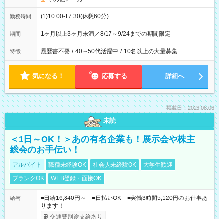
(1)10:00-17:30(休憩60分)
勤務時間
1ヶ月以上3ヶ月未満／8/17～9/24までの期間限定
期間
履歴書不要
/
40～50代活躍中
/
10名以上の大量募集
特徴
気になる！
応募する
詳細へ
掲載日：2026.08.06
未読
＜1日～OK！＞あの有名企業も！展示会や株主
総会のお手伝い！
アルバイト
職種未経験OK
社会人未経験OK
大学生歓迎
ブランクOK
WEB登録・面接OK
■日給16,840円～ ■日払いOK ■実働3時間5,120円のお仕事あ
給与
ります！
交通費別途支給あり