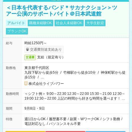
＜日本を代表するバンド＊サカナクション＞ツ
アー公演のサポートバイト＠日本武道館
アルバイト
職種未経験OK
社会人未経験OK
大学生歓迎
ブランクOK
時給1250円～
給与
交通費別途支給あり
支給（規定有り）
交通費
東京都千代田区
勤務地
九段下駅から徒歩5分
/
竹橋駅から徒歩10分
/
神保町駅から徒
歩15分
/
…
株式会社ライブパワー
＜シフト例＞ 9:00～22:30 12:30～22:00 15:30～21:00 12:30～
勤務時間
19:00 12:30～22:00 上記の時間から好きな時間を選べます！ ※
時間は変更となる可能性があります
9月8日・9日
期間
週1日からOK
/
履歴書不要
/
副業・WワークOK
/
シフト勤務
/
特徴
電話対応なし
/
パソコンスキル不要