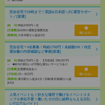
分
/
飯田橋駅
完全在宅で16時まで！英語&日本語＼EC運営サポー
ト／[派遣]
[給 与]
時給2450円＋交
[交通費]
出社時の通勤交通費支給
気になる！
[勤務地]
六本木駅から徒歩3分
完全在宅＊4名募集！時給1750円！未経験OK！内定
通知書の内容確認など事務[派遣]
[給 与]
時給1750円＋交 【月収例】290,937円
～ ■給与の前払いが可能な速払いサービスあり
[交通費]
交通費支給あり
[月収例]
25～30万円
気になる！
[勤務地]
東京駅から徒歩1分
/
京橋(東京都)駅から徒
歩5分
人気イベントも！好きな場所で働けるイベントスタ
ッフ☆来社不要！働いたその日に給料もらえる日払
い/T1[アルバイト]