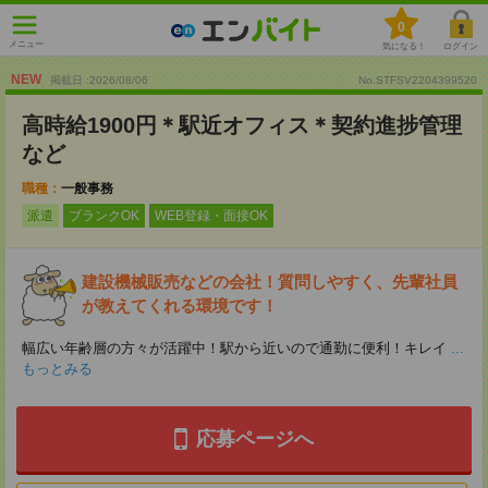
0
メニュー
気になる！
ログイン
NEW
掲載日 :2026
/
08
/
06
No.STFSV2204399520
高時給1900円＊駅近オフィス＊契約進捗管理
など
職種：
一般事務
派遣
ブランクOK
WEB登録・面接OK
建設機械販売などの会社！質問しやすく、先輩社員
が教えてくれる環境です！
幅広い年齢層の方々が活躍中！駅から近いので通勤に便利！キレイ
...
もっとみる
応募ページへ