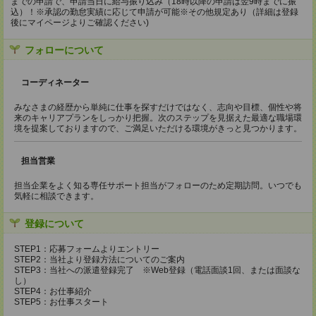
までの申請で、申請当日に給与振り込み（18時以降の申請は翌9時までに振
込）！※承認の勤怠実績に応じて申請が可能※その他規定あり（詳細は登録
後にマイページよりご確認ください)
フォローについて
コーディネーター
みなさまの経歴から単純に仕事を探すだけではなく、志向や目標、個性や将
来のキャリアプランをしっかり把握。次のステップを見据えた最適な職場環
境を提案しておりますので、ご満足いただける環境がきっと見つかります。
担当営業
担当企業をよく知る専任サポート担当がフォローのため定期訪問。いつでも
気軽に相談できます。
登録について
STEP1：応募フォームよりエントリー
STEP2：当社より登録方法についてのご案内
STEP3：当社への派遣登録完了 ※Web登録（電話面談1回、または面談な
し）
STEP4：お仕事紹介
STEP5：お仕事スタート