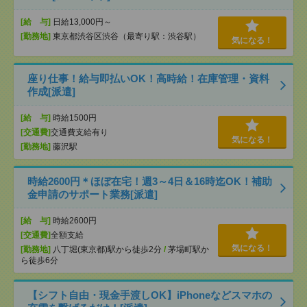
[給 与]
日給13,000円～
[勤務地]
東京都渋谷区渋谷（最寄り駅：渋谷駅）
気になる！
座り仕事！給与即払いOK！高時給！在庫管理・資料
作成[派遣]
[給 与]
時給1500円
[交通費]
交通費支給有り
気になる！
[勤務地]
藤沢駅
時給2600円＊ほぼ在宅！週3～4日＆16時迄OK！補助
金申請のサポート業務[派遣]
[給 与]
時給2600円
[交通費]
全額支給
気になる！
[勤務地]
八丁堀(東京都)駅から徒歩2分
/
茅場町駅か
ら徒歩6分
【シフト自由・現金手渡しOK】iPhoneなどスマホの