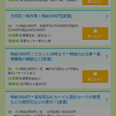
[勤務地]
東京都豊島区南池袋（最寄り駅：池袋駅）
気になる！
大田区！軽作業！時給1800円[派遣]
[給 与]
時給1800円 日額平均1万4400円/月額30
万2400円/残込39万2400円
[交通費]
交通費支給（規定あり）
気になる！
[勤務地]
流通センター駅から車
時給1900円！ピタッと16時まで＊時短のお仕事＊船
積書類の確認など[派遣]
[給 与]
時給1900円＋交 ■給与の前払いが可能な
速払いサービスあり
[交通費]
交通費支給あり
気になる！
[勤務地]
品川駅から徒歩5分
時給1850円＊返却済みICカードと貸出カードの管理
など入館対応などの受付！[派遣]
[給 与]
時給1850円＋交 【月収例】403,916円