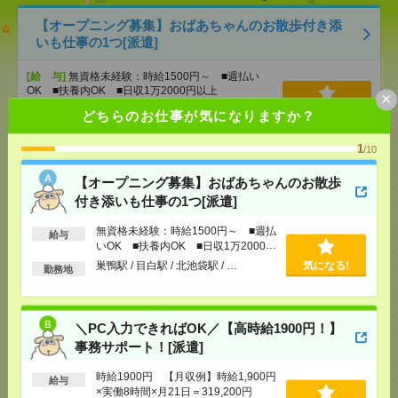
【オープニング募集】おばあちゃんのお散歩付き添
いも仕事の1つ[派遣]
[給 与]
無資格未経験：時給1500円～ ■週払い
OK ■扶養内OK ■日収1万2000円以上
×
[交通費]
交通費全額支給
気になる！
どちらのお仕事が気になりますか？
[勤務地]
巣鴨駅
/
目白駅
/
北池袋駅
/
…
1
/10
＼PC入力できればOK／【高時給1900円！】事務サ
【オープニング募集】おばあちゃんのお散歩
ポート！[派遣]
付き添いも仕事の1つ[派遣]
[給 与]
時給1900円 【月収例】時給1,900円×実
無資格未経験：時給1500円～ ■週払
給与
働8時間×月21日＝319,200円
いOK ■扶養内OK ■日収1万2000円
[交通費]
全額支給
以上
巣鴨駅 / 目白駅 / 北池袋駅 / …
気になる!
気になる！
勤務地
[勤務地]
新御茶ノ水駅から徒歩1分
/
御茶ノ水駅か
ら徒歩3分
＼PC入力できればOK／【高時給1900円！】
おだやか環境Good！団体での事務のお仕事！1870円
事務サポート！[派遣]
[派遣]
時給1900円 【月収例】時給1,900円
給与
[給 与]
時給1870円 月収例 243,100円
×実働8時間×月21日＝319,200円