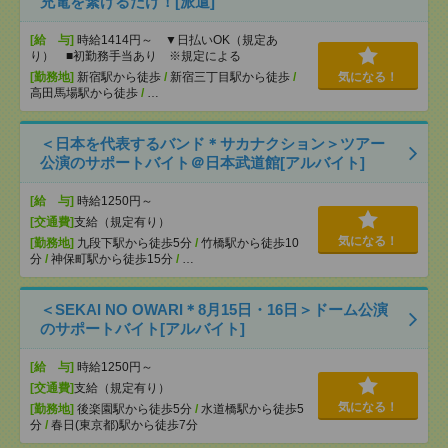
充電を繋げるだけ！[派遣]
[給 与]
時給1414円～ ▼日払いOK（規定あ
り） ■初勤務手当あり ※規定による
[勤務地]
新宿駅から徒歩
/
新宿三丁目駅から徒歩
/
気になる！
高田馬場駅から徒歩
/
…
＜日本を代表するバンド＊サカナクション＞ツアー
公演のサポートバイト＠日本武道館[アルバイト]
[給 与]
時給1250円～
[交通費]
支給（規定有り）
気になる！
[勤務地]
九段下駅から徒歩5分
/
竹橋駅から徒歩10
分
/
神保町駅から徒歩15分
/
…
＜SEKAI NO OWARI＊8月15日・16日＞ドーム公演
のサポートバイト[アルバイト]
[給 与]
時給1250円～
[交通費]
支給（規定有り）
気になる！
[勤務地]
後楽園駅から徒歩5分
/
水道橋駅から徒歩5
分
/
春日(東京都)駅から徒歩7分