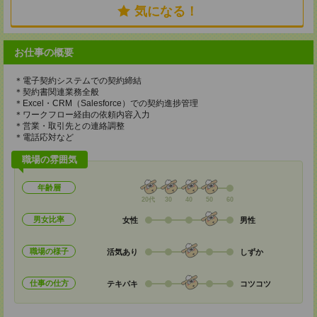
気になる！
お仕事の概要
＊電子契約システムでの契約締結
＊契約書関連業務全般
＊Excel・CRM（Salesforce）での契約進捗管理
＊ワークフロー経由の依頼内容入力
＊営業・取引先との連絡調整
＊電話応対など
職場の雰囲気
年齢層
20代
30
40
50
60
男女比率
女性
男性
職場の様子
活気あり
しずか
仕事の仕方
テキパキ
コツコツ