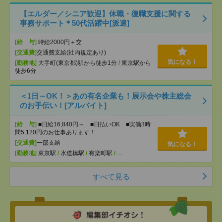
【エルダー／シニア歓迎】休職・復職支援に関する
事務サポート＊50代活躍中[派遣]
[給 与]
時給2000円＋交
[交通費]
交通費支給(社内規定あり)
気になる！
[勤務地]
大手町(東京都)駅から徒歩1分
/
東京駅から
徒歩6分
＜1日～OK！＞あの有名企業も！展示会や株主総会
のお手伝い！[アルバイト]
[給 与]
■日給16,840円～ ■日払いOK ■実働3時
間5,120円のお仕事あります！
[交通費]
一部支給
気になる！
[勤務地]
東京駅
/
水道橋駅
/
有楽町駅
/
…
すべて見る