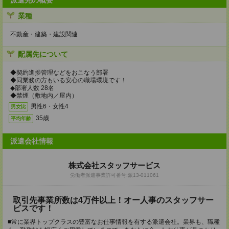
派遣先の概要
業種
不動産・建築・建設関連
配属先について
◆契約進捗管理などをおこなう部署
◆同業務の方もいる安心の職場環境です！
◆部署人数 28名
◆禁煙（敷地内／屋内）
男性6・女性4
男女比
35歳
平均年齢
派遣会社情報
株式会社スタッフサービス
労働者派遣事業許可番号:派13-011061
取引先事業所数は4万件以上！オー人事のスタッフサー
ビスです！
■常に業界トップクラスの豊富なお仕事情報を有する派遣会社。業界も、職種