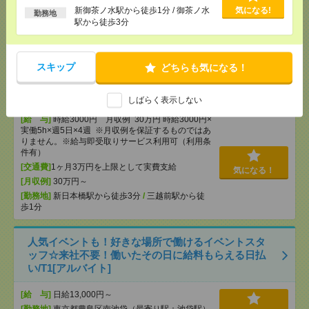
[交通費]
全額支給
新御茶ノ水駅から徒歩1分 / 御茶ノ水
気になる!
勤務地
[月収例]
20～25万円
駅から徒歩3分
気になる！
[勤務地]
白金高輪駅から徒歩5分
/
泉岳寺駅から徒
歩7分
スキップ
どちらも気になる！
【在宅勤務OK】時給3000円！10～16時＊残業ほぼな
し▼新日本橋で一般事務[派遣]
しばらく表示しない
[給 与]
時給3000円 月収例 30万円 時給3000円×
実働5h×週5日×4週 ※月収例を保証するものではあ
りません。※給与即受取りサービス利用可（利用条
件有）
[交通費]
1ヶ月3万円を上限として実費支給
気になる！
[月収例]
30万円～
[勤務地]
新日本橋駅から徒歩3分
/
三越前駅から徒
歩1分
人気イベントも！好きな場所で働けるイベントスタ
ッフ☆来社不要！働いたその日に給料もらえる日払
い/T1[アルバイト]
[給 与]
日給13,000円～