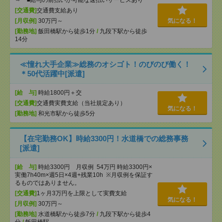
～ ■給与の前払いが可能な速払いサービスあり
[交通費]
交通費支給あり
[月収例]
30万円～
気になる！
[勤務地]
飯田橋駅から徒歩1分
/
九段下駅から徒歩
14分
≪憧れ大手企業≫総務のオシゴト！のびのび働く！
＊50代活躍中[派遣]
[給 与]
時給1800円＋交
[交通費]
交通費実費支給（当社規定あり）
気になる！
[勤務地]
和光市駅から徒歩5分
【在宅勤務OK】時給3300円！水道橋での総務事務
[派遣]
[給 与]
時給3300円 月収例 54万円 時給3300円×
実働7h40m×週5日×4週+残業10h ※月収例を保証す
るものではありません。
[交通費]
1ヶ月3万円を上限として実費支給
気になる！
[月収例]
30万円～
[勤務地]
水道橋駅から徒歩7分
/
九段下駅から徒歩4