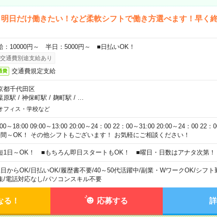
ら明日だけ働きたい！など柔軟シフトで働き方選べます！早く
給：10000円～ 半日：5000円～ ■日払いOK！
交通費別途支給あり
交通費規定支給
通費
京都千代田区
葉原駅
/
神保町駅
/
麹町駅
/
…
オフィス・学校など
:00～18:00 09:00～13:00 20:00～24：00 22：00～31:00 20:00～24：00 2
時間～OK！ その他シフトもございます！ お気軽にご相談ください！
短1日～OK！ ■もちろん即日スタートもOK！ ■曜日・日数はアナタ次第！
1日からOK
/
日払いOK
/
履歴書不要
/
40～50代活躍中
/
副業・WワークOK
/
シフト
集
/
電話対応なし
/
パソコンスキル不要
なる！
応募する
詳