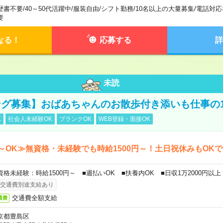
歴書不要
/
40～50代活躍中
/
服装自由
/
シフト勤務
/
10名以上の大量募集
/
電話対応
要
なる！
応募する
詳
未読
グ募集】おばあちゃんのお散歩付き添いも仕事の
K
社会人未経験OK
ブランクOK
WEB登録・面接OK
～OK≫無資格・未経験でも時給1500円～！土日祝休みもOK
資格未経験：時給1500円～ ■週払いOK ■扶養内OK ■日収1万2000円以上
交通費別途支給あり
交通費全額支給
通費
京都豊島区