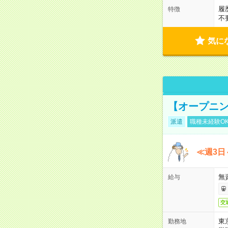
履
特徴
不
気に
【オープニン
派遣
職種未経験O
≪週3日
無
給与
交
東
勤務地