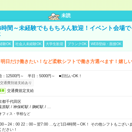
未読
4時間～未経験でももちろん歓迎！イベント会場で
事
経験OK
社会人未経験OK
大学生歓迎
ブランクOK
WEB登録・面接OK
ら明日だけ働きたい！など柔軟シフトで働き方選べます！嬉し
給：12500円～ 半日：5000円～ ■日払いOK！
交通費別途支給あり
交通費規定支給
通費
京都千代田区
葉原駅
/
神保町駅
/
麹町駅
/
…
オフィス・学校など
0:00～24：00 22：00～翌7:00 …など1日4時間～OK！ その他シフトもござ
ください！