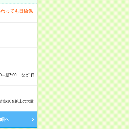
終わっても日給保
2：00～翌7:00 …など1日
勤務
/
10名以上の大量
細へ