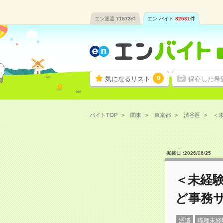
エン派遣
71573
件
エン バイト
82531
件
0
気になるリスト
保存した希
バイトTOP
関東
東京都
渋谷区
＜未
掲載日 :
2026
/
06
/
25
＜未経験
ど事務
派遣
職種未経