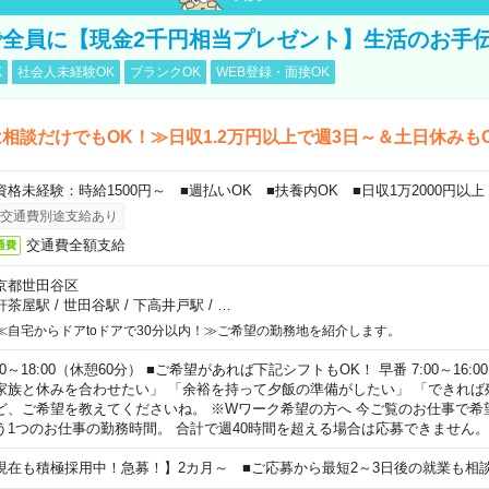
全員に【現金2千円相当プレゼント】生活のお手
K
社会人未経験OK
ブランクOK
WEB登録・面接OK
相談だけでもOK！≫日収1.2万円以上で週3日～＆土日休みも
資格未経験：時給1500円～ ■週払いOK ■扶養内OK ■日収1万2000円以上
交通費別途支給あり
交通費全額支給
通費
京都世田谷区
軒茶屋駅
/
世田谷駅
/
下高井戸駅
/
…
≪自宅からドアtoドアで30分以内！≫ご希望の勤務地を紹介します。
00～18:00（休憩60分） ■ご希望があれば下記シフトもOK！ 早番 7:00～16:00 遅
家族と休みを合わせたい」 「余裕を持って夕飯の準備がしたい」 「できれば
ど、ご希望を教えてくださいね。 ※Wワーク希望の方へ 今ご覧のお仕事で希
う1つのお仕事の勤務時間。 合計で週40時間を超える場合は応募できません。
現在も積極採用中！急募！】2カ月～ ■ご応募から最短2～3日後の就業も相