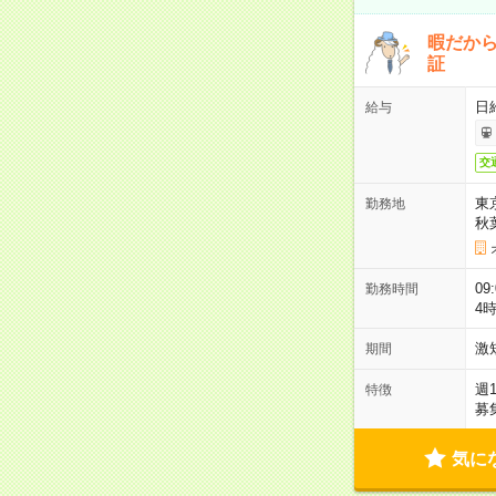
暇だか
証
日
給与
交
東
勤務地
秋
09
勤務時間
4
激
期間
週
特徴
募
気に