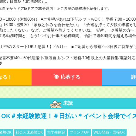
鴨駅
/
目白駅
/
北池袋駅
/
…
≪自宅からドアtoドアで30分以内！≫ご希望の勤務地を紹介します。
00～18:00（休憩60分） ■ご希望があれば下記シフトもOK！ 早番 7:00～16:00 遅
勤 16:30～翌9:30 「家族と休みを合わせたい」 「余裕を持って夕飯の準備
業はしたくない」 など、ご希望を教えてくださいね。 ※Wワーク希望の方へ
する勤務時間と、もう1つのお仕事の勤務時間。 合計で週40時間を超える場
8月中のスタートOK！急募！】2カ月～ ■ご応募から最短2～3日後に就業が
歴書不要
/
40～50代活躍中
/
服装自由
/
シフト勤務
/
10名以上の大量募集
/
電話対応
要
なる！
応募する
詳
未読
～OK＃未経験歓迎！＃日払い＊イベント会場でイ
経験OK
社会人未経験OK
大学生歓迎
ブランクOK
WEB登録・面接OK