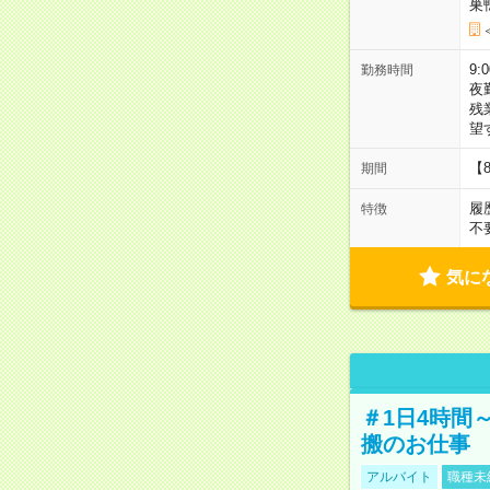
巣
9:
勤務時間
夜
残
望
【
期間
履
特徴
不
気に
＃1日4時間
搬のお仕事
アルバイト
職種未