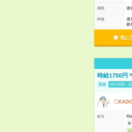
激
期間
週
特徴
募
気に
時給1750
派遣
WEB登録・面
〇KAD
時給
給与
交