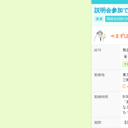
説明会参加で
派遣
職種未経験O
≪まずは
無
給与
交
東
勤務地
三
9:
勤務時間
「
な
も
【
期間