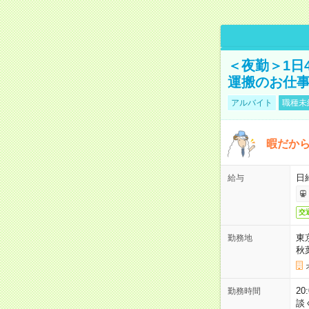
＜夜勤＞1日
運搬のお仕
アルバイト
職種未
暇だか
日
給与
交
東
勤務地
秋
2
勤務時間
談