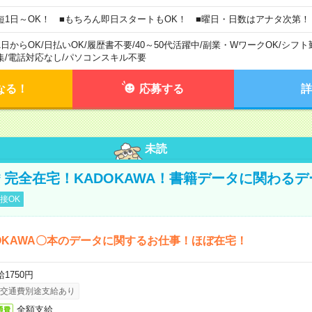
短1日～OK！ ■もちろん即日スタートもOK！ ■曜日・日数はアナタ次第！
1日からOK
/
日払いOK
/
履歴書不要
/
40～50代活躍中
/
副業・WワークOK
/
シフト
集
/
電話対応なし
/
パソコンスキル不要
なる！
応募する
詳
未読
円＊完全在宅！KADOKAWA！書籍データに関わる
接OK
OKAWA〇本のデータに関するお仕事！ほぼ在宅！
1750円
交通費別途支給あり
全額支給
通費