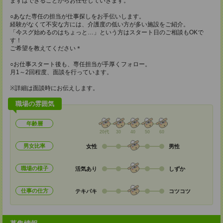
まずはできることからお任せしていきます。
○あなた専任の担当が仕事探しをお手伝いします。
経験がなくて不安な方には、介護度の低い方が多い施設をご紹介。
「今スグ始めるのはちょっと…」という方はスタート日のご相談もOKで
す！
ご希望を教えてください＊
○お仕事スタート後も、専任担当が手厚くフォロー。
月1～2回程度、面談を行っています。
※詳細は面談時にお伝えします。
職場の雰囲気
年齢層
20代
30
40
50
60
男女比率
女性
男性
職場の様子
活気あり
しずか
仕事の仕方
テキパキ
コツコツ