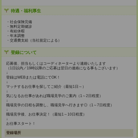
待遇・福利厚生
・社会保険完備
・無料定期健診
・有給休暇
・年末調整
・交通費支給（当社規定による）
登録について
応募後、担当もしくはコーディネーターより連絡いたします
（1日以内／19時以降のご応募は翌日の連絡になる事もございます）
↓
登録はWEBまたは電話にてOK！
↓
マッチするお仕事を探してご紹介（最短1日～）
↓
気になるお仕事があれば職場見学のご案内（1～2日程度）
↓
職場見学の日程を調整し、職場見学へ行きます◎（1～7日程度）
↓
職場見学後、お仕事決定！（最短1～10日程度）
↓
お仕事スタート！
登録場所