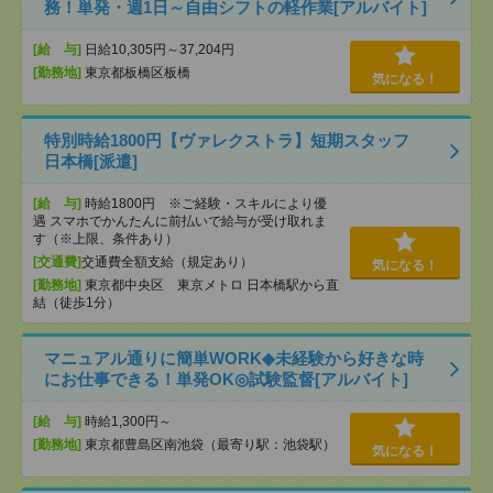
務！単発・週1日～自由シフトの軽作業[アルバイト]
[給 与]
日給10,305円～37,204円
[勤務地]
東京都板橋区板橋
気になる！
特別時給1800円【ヴァレクストラ】短期スタッフ
日本橋[派遣]
[給 与]
時給1800円 ※ご経験・スキルにより優
遇 スマホでかんたんに前払いで給与が受け取れま
す（※上限、条件あり）
[交通費]
交通費全額支給（規定あり）
気になる！
[勤務地]
東京都中央区 東京メトロ 日本橋駅から直
結（徒歩1分）
マニュアル通りに簡単WORK◆未経験から好きな時
にお仕事できる！単発OK◎試験監督[アルバイト]
[給 与]
時給1,300円～
[勤務地]
東京都豊島区南池袋（最寄り駅：池袋駅）
気になる！