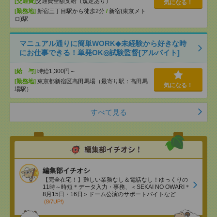
[交通費]
交通費全額支給（規定あり）
気になる！
[勤務地]
新宿三丁目駅から徒歩2分
/
新宿(東京メト
ロ)駅
マニュアル通りに簡単WORK◆未経験から好きな時
にお仕事できる！単発OK◎試験監督[アルバイト]
[給 与]
時給1,300円～
[勤務地]
東京都新宿区高田馬場（最寄り駅：高田馬
気になる！
場駅）
すべて見る
編集部イチオシ
【完全在宅！】難しい業務なし＆電話なし！ゆっくりの
11時～時短＊データ入力・事務、＜SEKAI NO OWARI＊
8月15日・16日＞ドーム公演のサポートバイトなど
(8/7UP!)