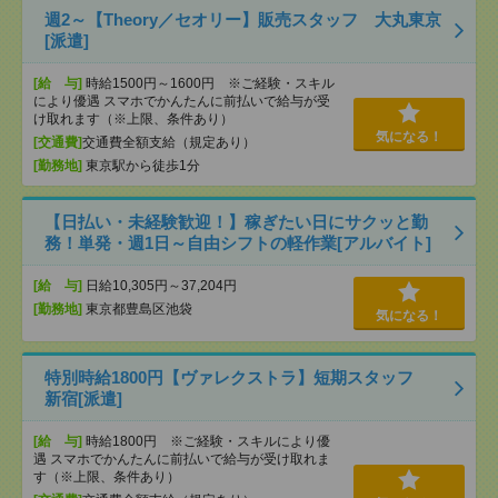
週2～【Theory／セオリー】販売スタッフ 大丸東京
[派遣]
[給 与]
時給1500円～1600円 ※ご経験・スキル
により優遇 スマホでかんたんに前払いで給与が受
け取れます（※上限、条件あり）
気になる！
[交通費]
交通費全額支給（規定あり）
[勤務地]
東京駅から徒歩1分
【日払い・未経験歓迎！】稼ぎたい日にサクッと勤
務！単発・週1日～自由シフトの軽作業[アルバイト]
[給 与]
日給10,305円～37,204円
[勤務地]
東京都豊島区池袋
気になる！
特別時給1800円【ヴァレクストラ】短期スタッフ
新宿[派遣]
[給 与]
時給1800円 ※ご経験・スキルにより優
遇 スマホでかんたんに前払いで給与が受け取れま
す（※上限、条件あり）