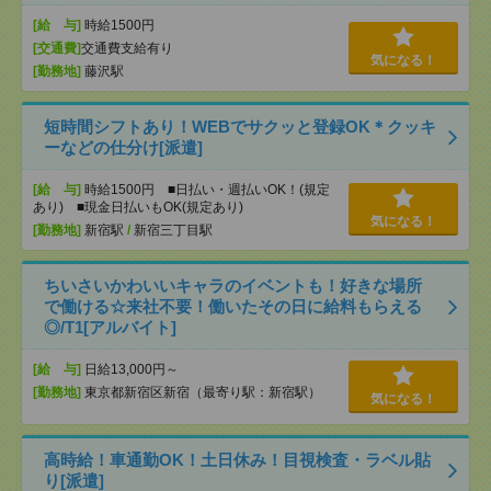
[給 与]
時給1500円
[交通費]
交通費支給有り
気になる！
[勤務地]
藤沢駅
短時間シフトあり！WEBでサクッと登録OK＊クッキ
ーなどの仕分け[派遣]
[給 与]
時給1500円 ■日払い・週払いOK！(規定
あり) ■現金日払いもOK(規定あり)
気になる！
[勤務地]
新宿駅
/
新宿三丁目駅
ちいさいかわいいキャラのイベントも！好きな場所
で働ける☆来社不要！働いたその日に給料もらえる
◎/T1[アルバイト]
[給 与]
日給13,000円～
[勤務地]
東京都新宿区新宿（最寄り駅：新宿駅）
気になる！
高時給！車通勤OK！土日休み！目視検査・ラベル貼
り[派遣]