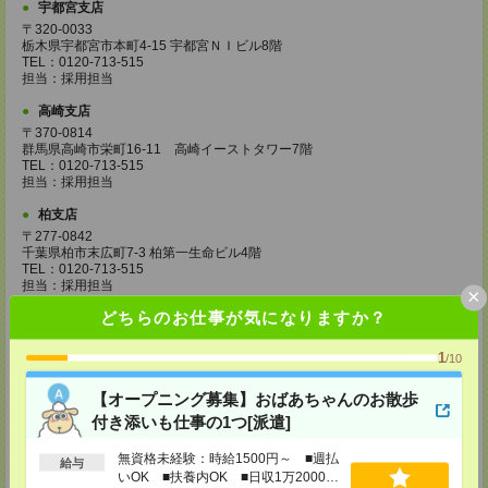
宇都宮支店
〒320-0033
栃木県宇都宮市本町4-15 宇都宮ＮＩビル8階
TEL：0120-713-515
担当：採用担当
高崎支店
〒370-0814
群馬県高崎市栄町16-11 高崎イーストタワー7階
TEL：0120-713-515
担当：採用担当
柏支店
〒277-0842
千葉県柏市末広町7-3 柏第一生命ビル4階
TEL：0120-713-515
担当：採用担当
×
どちらのお仕事が気になりますか？
八王子支店
東京都八王子市東町1－6 橋完ＬＫビル 3階
TEL：0120-713-515
1
/10
担当：採用担当
【オープニング募集】おばあちゃんのお散歩
町田支店
付き添いも仕事の1つ[派遣]
〒194-0022 東京都町田市森野1-33-11 町田森野ビル1階
TEL：0120-713-515
無資格未経験：時給1500円～ ■週払
担当：採用担当
給与
いOK ■扶養内OK ■日収1万2000円