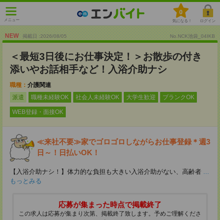
0
メニュー
気になる！
ログイン
NEW
掲載日 :2026
/
08
/
05
No.NCK池袋_04IKB
＜最短3日後にお仕事決定！＞お散歩の付き
添いやお話相手など！入浴介助ナシ
職種：
介護関連
派遣
職種未経験OK
社会人未経験OK
大学生歓迎
ブランクOK
WEB登録・面接OK
≪来社不要≫家でゴロゴロしながらお仕事登録＊週3
日～！日払いOK！
【入浴介助ナシ！】体力的な負担も大きい入浴介助がない、高齢者
...
もっとみる
応募が集まった時点で掲載終了
この求人は応募が集まり次第、掲載終了致します。予めご理解くださ