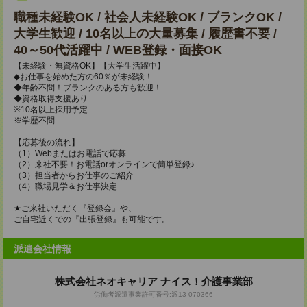
職種未経験OK / 社会人未経験OK / ブランクOK /
大学生歓迎 / 10名以上の大量募集 / 履歴書不要 /
40～50代活躍中 / WEB登録・面接OK
【未経験・無資格OK】【大学生活躍中】
◆お仕事を始めた方の60％が未経験！
◆年齢不問！ブランクのある方も歓迎！
◆資格取得支援あり
※10名以上採用予定
※学歴不問
【応募後の流れ】
（1）Webまたはお電話で応募
（2）来社不要！お電話orオンラインで簡単登録♪
（3）担当者からお仕事のご紹介
（4）職場見学＆お仕事決定
★ご来社いただく『登録会』や、
ご自宅近くでの『出張登録』も可能です。
派遣会社情報
株式会社ネオキャリア ナイス！介護事業部
労働者派遣事業許可番号:派13-070366