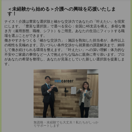
＜未経験から始める＞介護への興味を応援いたしま
す！
ナイス！介護は豊富な選択肢と確かな交渉力であなたの「叶えたい」を現実
にします。「豊富な選択肢」で選べる安心：全国に46支店を構え、多様な働
き方（雇用形態、職種、シフト）をご用意。あなたの生活にフィットする職
場を選ぶことができます。
働きやすさをつくる「確かな交渉力」：施設を熟知した担当者が、条件以上
の相性を見極めます。言いづらい条件交渉から就業後の課題解決まで、納得
して働き続けられる環境を整えます。「叶えたい」への深い理解：体力的な
不安やご家庭の事情など一人で抱えがちな悩みに親身に寄り添います。プロ
があなたの希望を整理し、あなたが見落としていた新しい選択肢を提案しま
す。
無資格・未経験でも大丈夫！私たちがしっか
りサポートします