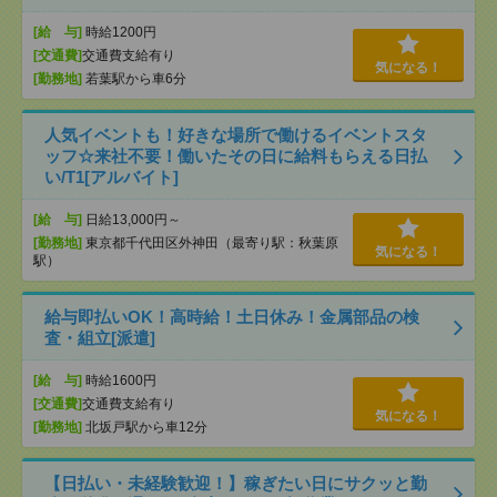
[給 与]
時給1200円
[交通費]
交通費支給有り
気になる！
[勤務地]
若葉駅から車6分
人気イベントも！好きな場所で働けるイベントスタ
ッフ☆来社不要！働いたその日に給料もらえる日払
い/T1[アルバイト]
[給 与]
日給13,000円～
[勤務地]
東京都千代田区外神田（最寄り駅：秋葉原
気になる！
駅）
給与即払いOK！高時給！土日休み！金属部品の検
査・組立[派遣]
[給 与]
時給1600円
[交通費]
交通費支給有り
気になる！
[勤務地]
北坂戸駅から車12分
【日払い・未経験歓迎！】稼ぎたい日にサクッと勤