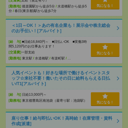
[交通費]
支給（規定有り）
気になる！
[勤務地]
後楽園駅から徒歩5分
/
水道橋駅から徒歩5
分
/
春日(東京都)駅から徒歩7分
＜1日～OK！＞あの有名企業も！展示会や株主総会
のお手伝い！[アルバイト]
[給 与]
■日給16,840円～ ■日払いOK ■実働3時
間5,120円のお仕事あります！
[交通費]
一部支給
気になる！
[勤務地]
東京駅
/
水道橋駅
/
有楽町駅
/
…
人気イベントも！好きな場所で働けるイベントスタ
ッフ☆来社不要！働いたその日に給料もらえる日払
い/T1[アルバイト]
[給 与]
日給13,000円～
[勤務地]
東京都豊島区南池袋（最寄り駅：池袋駅）
気になる！
座り仕事！給与即払いOK！高時給！在庫管理・資料
作成[派遣]