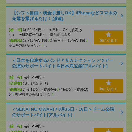
【シフト自由・現金手渡しOK】iPhoneなどスマホの
充電を繋げるだけ！[派遣]
[給 与]
時給1414円～ ▼日払いOK（規定あ
り） ■初勤務手当あり ※規定による
[勤務地]
新宿駅から徒歩
/
新宿三丁目駅から徒歩
/
気になる！
高田馬場駅から徒歩
/
…
＜日本を代表するバンド＊サカナクション＞ツアー
公演のサポートバイト＠日本武道館[アルバイト]
[給 与]
時給1250円～
[交通費]
支給（規定有り）
気になる！
[勤務地]
九段下駅から徒歩5分
/
竹橋駅から徒歩10
分
/
神保町駅から徒歩15分
/
…
＜SEKAI NO OWARI＊8月15日・16日＞ドーム公演
のサポートバイト[アルバイト]
[給 与]
時給1250円～