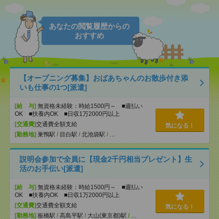
あなたの閲覧履歴からの
おすすめ
【オープニング募集】おばあちゃんのお散歩付き添
いも仕事の1つ[派遣]
[給 与]
無資格未経験：時給1500円～ ■週払い
OK ■扶養内OK ■日収1万2000円以上
[交通費]
交通費全額支給
気になる！
[勤務地]
巣鴨駅
/
目白駅
/
北池袋駅
/
…
説明会参加で全員に【現金2千円相当プレゼント】生
活のお手伝い[派遣]
[給 与]
無資格未経験：時給1500円～ ■週払い
OK ■扶養内OK ■日収1万2000円以上
[交通費]
交通費全額支給
気になる！
[勤務地]
板橋駅
/
高島平駅
/
大山(東京都)駅
/
…