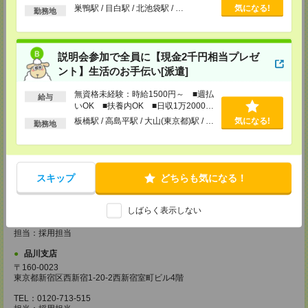
越谷支店
以上
巣鴨駅 / 目白駅 / 北池袋駅 / …
気になる!
勤務地
〒343-0816
埼玉県越谷市弥生町1-4 越谷弥生ビル3階
TEL：0120-713-515
担当：採用担当
説明会参加で全員に【現金2千円相当プレゼ
厚木支店
ント】生活のお手伝い[派遣]
神奈川県厚木市旭町1-2-1 日本生命本厚木ビル7階
TEL：0120-713-515
無資格未経験：時給1500円～ ■週払
給与
担当：採用担当
いOK ■扶養内OK ■日収1万2000円
以上
板橋駅 / 高島平駅 / 大山(東京都)駅 / …
気になる!
藤沢支店
勤務地
〒251-0025
神奈川県藤沢市鵠沼石上1丁目5番2号
日本生命藤沢ビル2階
TEL：0120-713-515
スキップ
どちらも気になる！
担当：採用担当
甲府支店
しばらく表示しない
〒400-0031 山梨県甲府市丸の内2-30-3 甲府丸の内ビル5階
TEL：0120-713-515
担当：採用担当
品川支店
〒160-0023
東京都新宿区西新宿1-20-2西新宿室町ビル4階
TEL：0120-713-515