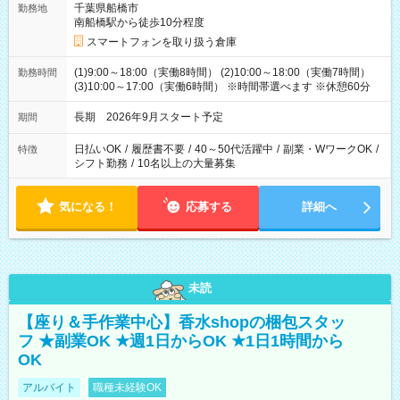
千葉県船橋市
勤務地
南船橋駅から徒歩10分程度
スマートフォンを取り扱う倉庫
(1)9:00～18:00（実働8時間） (2)10:00～18:00（実働7時間）
勤務時間
(3)10:00～17:00（実働6時間） ※時間帯選べます ※休憩60分
長期 2026年9月スタート予定
期間
日払いOK
/
履歴書不要
/
40～50代活躍中
/
副業・WワークOK
/
特徴
シフト勤務
/
10名以上の大量募集
気になる！
応募する
詳細へ
未読
【座り＆手作業中心】香水shopの梱包スタッ
フ ★副業OK ★週1日からOK ★1日1時間から
OK
アルバイト
職種未経験OK