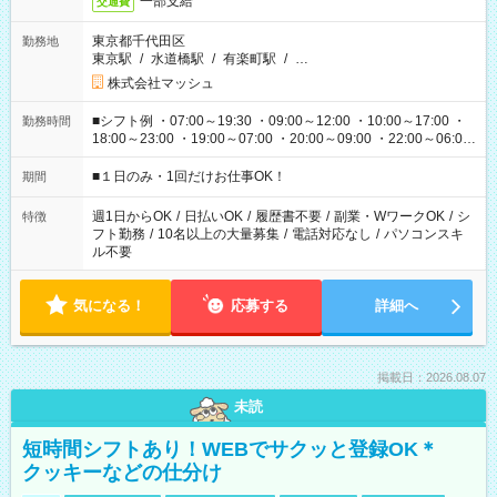
一部支給
交通費
東京都千代田区
勤務地
東京駅
/
水道橋駅
/
有楽町駅
/
…
株式会社マッシュ
■シフト例 ・07:00～19:30 ・09:00～12:00 ・10:00～17:00 ・
勤務時間
18:00～23:00 ・19:00～07:00 ・20:00～09:00 ・22:00～06:00
etc ★最短で3時間で5,120円のお仕事から 15時間で2万円近く稼
げるお仕事も！ ご希望のお時間に合わせてご紹介！ ※シフトは
■１日のみ・1回だけお仕事OK！
期間
現場によって異なります。 ※勿論、休憩時間はあるのでご安心
ください！
週1日からOK
/
日払いOK
/
履歴書不要
/
副業・WワークOK
/
シ
特徴
フト勤務
/
10名以上の大量募集
/
電話対応なし
/
パソコンスキ
ル不要
気になる！
応募する
詳細へ
掲載日：2026.08.07
未読
短時間シフトあり！WEBでサクッと登録OK＊
クッキーなどの仕分け