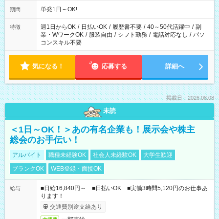
単発1日～OK!
期間
週1日からOK
/
日払いOK
/
履歴書不要
/
40～50代活躍中
/
副
特徴
業・WワークOK
/
服装自由
/
シフト勤務
/
電話対応なし
/
パソ
コンスキル不要
気になる！
応募する
詳細へ
掲載日：2026.08.08
未読
＜1日～OK！＞あの有名企業も！展示会や株主
総会のお手伝い！
アルバイト
職種未経験OK
社会人未経験OK
大学生歓迎
ブランクOK
WEB登録・面接OK
■日給16,840円～ ■日払いOK ■実働3時間5,120円のお仕事あ
給与
ります！
交通費別途支給あり