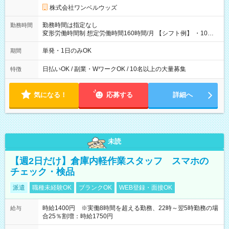
株式会社ワンベルウッズ
勤務時間は指定なし
勤務時間
変形労働時間制 想定労働時間160時間/月 【シフト例】 ・10：
00～20：00
単発・1日のみOK
期間
日払いOK / 副業・WワークOK / 10名以上の大量募集
特徴
気になる！
応募する
詳細へ
未読
【週2日だけ】倉庫内軽作業スタッフ スマホの
チェック・検品
派遣
職種未経験OK
ブランクOK
WEB登録・面接OK
時給1400円 ※実働8時間を超える勤務、22時～翌5時勤務の場
給与
合25％割増：時給1750円