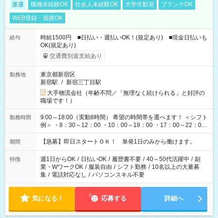
派遣
職種未経験OK
社会人未経験OK
大学生歓迎
ブランクOK
WEB登録・面接OK
時給1500円 ■日払い・週払いOK！(規定あり) ■現金日払いも
給与
OK(規定あり)
交通費別途支給あり
東京都新宿区
勤務地
新宿駅
/
新宿三丁目駅
大手物流会社（年齢不問／「無理なく続けられる」と好評の
職場です！）
9:00～18:00（実動8時間） 希望の時間帯を選べます！ ＜シフト
勤務時間
例＞ ・8：30～12：00 ・10：00～19：00 ・17：00～22：00
・13：00～22：00 ・22：00～翌6：00 など
【急募】即日スタートＯＫ！ 単発1日のみから働けます。
期間
週1日からOK
/
日払いOK
/
履歴書不要
/
40～50代活躍中
/
副
特徴
業・WワークOK
/
服装自由
/
シフト勤務
/
10名以上の大量募
集
/
電話対応なし
/
パソコンスキル不要
気になる！
応募する
詳細へ