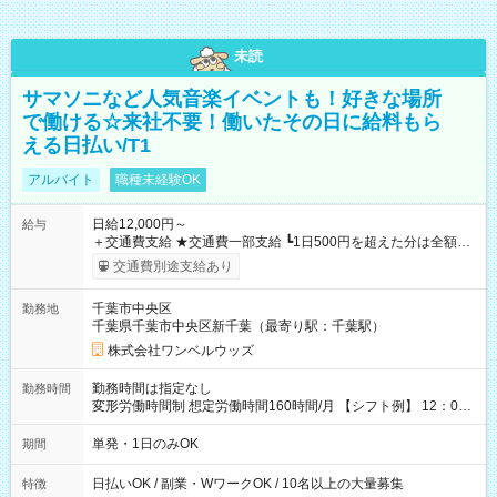
未読
サマソニなど人気音楽イベントも！好きな場所
で働ける☆来社不要！働いたその日に給料もら
える日払い/T1
アルバイト
職種未経験OK
日給12,000円～
給与
＋交通費支給 ★交通費一部支給 ┗1日500円を超えた分は全額支
給！ ※往復500円以内の方は自己負担となります ★日払いOK！
交通費別途支給あり
（規定あり） ┗働いたその日に現金GET♪ お仕事後はコンビニ
ATMから 日払い分を引き落とせます！ 【試用期間】試用期間
千葉市中央区
勤務地
なし
千葉県千葉市中央区新千葉（最寄り駅：千葉駅）
株式会社ワンベルウッズ
勤務時間は指定なし
勤務時間
変形労働時間制 想定労働時間160時間/月 【シフト例】 12：00
～22：00
単発・1日のみOK
期間
日払いOK / 副業・WワークOK / 10名以上の大量募集
特徴