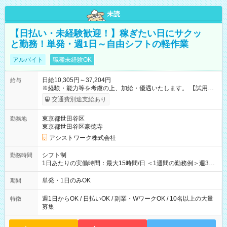
未読
【日払い・未経験歓迎！】稼ぎたい日にサクッ
と勤務！単発・週1日～自由シフトの軽作業
アルバイト
職種未経験OK
日給10,305円～37,204円
給与
※経験・能力等を考慮の上、加給・優遇いたします。 【試用期
間】試用期間なし
交通費別途支給あり
東京都世田谷区
勤務地
東京都世田谷区豪徳寺
アシストワーク株式会社
シフト制
勤務時間
1日あたりの実働時間：最大15時間/日 ＜1週間の勤務例＞週3回
勤務 勤務：月・水・金 休み：火・木・土・日 好きな時にお仕事
可能です！ ※1日あたりの最大実働時間は日勤、夜勤共に勤務し
単発・1日のみOK
期間
た時間になります。
週1日からOK / 日払いOK / 副業・WワークOK / 10名以上の大量
特徴
募集