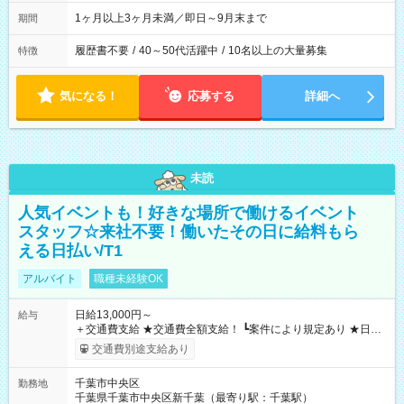
1ヶ月以上3ヶ月未満／即日～9月末まで
期間
履歴書不要
/
40～50代活躍中
/
10名以上の大量募集
特徴
気になる！
応募する
詳細へ
未読
人気イベントも！好きな場所で働けるイベント
スタッフ☆来社不要！働いたその日に給料もら
える日払い/T1
アルバイト
職種未経験OK
日給13,000円～
給与
＋交通費支給 ★交通費全額支給！ ┗案件により規定あり ★日払
いOK！（規定あり） ┗働いたその日に現金GET♪ お仕事後はコ
交通費別途支給あり
ンビニATMから 日払い分を引き落とせます！ 【試用期間】試
用期間なし
千葉市中央区
勤務地
千葉県千葉市中央区新千葉（最寄り駅：千葉駅）