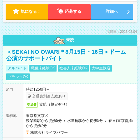
気になる！
応募する
詳細へ
掲載日：2026.08.04
未読
＜SEKAI NO OWARI＊8月15日・16日＞ドーム
公演のサポートバイト
アルバイト
職種未経験OK
社会人未経験OK
大学生歓迎
ブランクOK
時給1250円～
給与
交通費別途支給あり
支給（規定有り）
交通費
東京都文京区
勤務地
後楽園駅から徒歩5分
/
水道橋駅から徒歩5分
/
春日(東京都)駅
から徒歩7分
株式会社ライブパワー