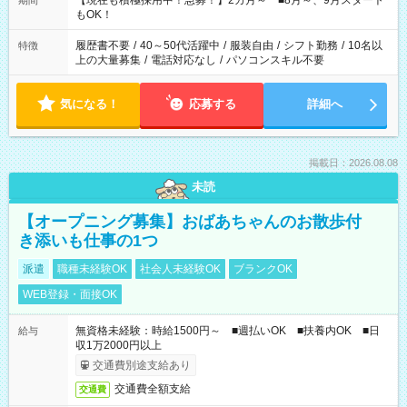
【現在も積極採用中！急募！】2カ月～ ■8月～、9月スタート
期間
の方へ 今ご覧のお仕事で希望する勤務時間と、もう1つのお仕事
もOK！
の勤務時間。 合計で週40時間を超える場合は応募できません。
履歴書不要
/
40～50代活躍中
/
服装自由
/
シフト勤務
/
10名以
特徴
上の大量募集
/
電話対応なし
/
パソコンスキル不要
気になる！
応募する
詳細へ
掲載日：2026.08.08
未読
【オープニング募集】おばあちゃんのお散歩付
き添いも仕事の1つ
派遣
職種未経験OK
社会人未経験OK
ブランクOK
WEB登録・面接OK
無資格未経験：時給1500円～ ■週払いOK ■扶養内OK ■日
給与
収1万2000円以上
交通費別途支給あり
交通費全額支給
交通費