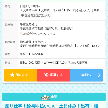
日給12,000円～
給与
＋交通費支給 ★交通費一部支給 ┗1日500円を超えた分は全額支
給！ ※往復500円以内の方は自己負担となります ★日払いOK！
交通費別途支給あり
（規定あり） ┗働いたその日に現金GET♪ お仕事後はコンビニ
ATMから 日払い分を引き落とせます！ 【試用期間】試用期間
千葉県船橋市
勤務地
なし
千葉県船橋市西船（最寄り駅：西船橋駅）
株式会社ワンベルウッズ
勤務時間は指定なし
勤務時間
変形労働時間制 想定労働時間160時間/月 【シフト例】 12：00
～22：00
単発・1日のみOK
期間
日払いOK / 副業・WワークOK / 10名以上の大量募集
特徴
気になる！
応募する
詳細へ
未読
座り仕事！給与即払いOK！土日休み！出荷・梱