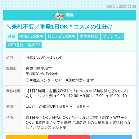
掲載日：2026.08.06
未読
＼来社不要／単発1日OK＊コスメの仕分け
派遣
職種未経験OK
社会人未経験OK
大学生歓迎
ブランクOK
WEB登録・面接OK
時給1,500円～1,875円
給与
神奈川県平塚市
勤務地
平塚駅から徒歩5分
■物流センターなど ■勤務地選べます
【1日3時間～も相談OK!】午前中のみや18時以降などのシフト
勤務時間
あり！ シフト例 ▼9:00～12:00 ▼9:00～17:00 ▼10:00～19:00
▼18:00～21:00
1日だけの単発OK！＃8月～ ＃9月～
期間
週1日からOK
/
日払いOK
/
40～50代活躍中
/
副業・Wワーク
特徴
OK
/
服装自由
/
シフト勤務
/
10名以上の大量募集
/
電話対応な
し
/
パソコンスキル不要