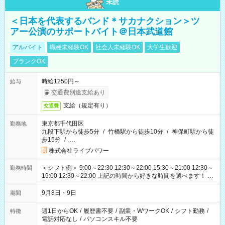
未読
＜日本を代表するバンド＊サカナクション＞ツ
アー公演のサポートバイト＠日本武道館
アルバイト
職種未経験OK
社会人未経験OK
大学生歓迎
ブランクOK
時給1250円～
給与
交通費別途支給あり
支給（規定有り）
交通費
東京都千代田区
勤務地
九段下駅から徒歩5分
/
竹橋駅から徒歩10分
/
神保町駅から徒
歩15分
/
…
株式会社ライブパワー
＜シフト例＞ 9:00～22:30 12:30～22:00 15:30～21:00 12:30～
勤務時間
19:00 12:30～22:00 上記の時間から好きな時間を選べます！ ※
時間は変更となる可能性があります
9月8日・9日
期間
週1日からOK
/
履歴書不要
/
副業・WワークOK
/
シフト勤務
/
特徴
電話対応なし
/
パソコンスキル不要