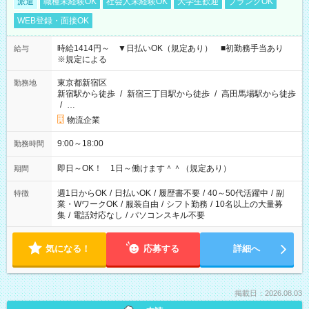
派遣
職種未経験OK
社会人未経験OK
大学生歓迎
ブランクOK
WEB登録・面接OK
時給1414円～ ▼日払いOK（規定あり） ■初勤務手当あり
給与
※規定による
東京都新宿区
勤務地
新宿駅から徒歩
/
新宿三丁目駅から徒歩
/
高田馬場駅から徒歩
/
…
物流企業
9:00～18:00
勤務時間
即日～OK！ 1日～働けます＾＾（規定あり）
期間
週1日からOK
/
日払いOK
/
履歴書不要
/
40～50代活躍中
/
副
特徴
業・WワークOK
/
服装自由
/
シフト勤務
/
10名以上の大量募
集
/
電話対応なし
/
パソコンスキル不要
気になる！
応募する
詳細へ
掲載日：2026.08.03