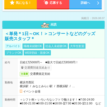
気になる！
応募する
詳細へ
掲載日：2026.08.07
未読
＜単発＊1日～OK！＞コンサートなどのグッズ
販売スタッフ＊
アルバイト
職種未経験OK
社会人未経験OK
大学生歓迎
ブランクOK
WEB登録・面接OK
日給1万5000円～ ■最大で日給2万8500円！
給与
交通費別途支給あり
交通費規定支給
交通費
横浜市西区
勤務地
横浜駅
/
みなとみらい駅
/
西横浜駅
/
…
イベント会場
＜シフト例＞ いろいろなシフトで働けます！ ■7:00-24:00
勤務時間
■8:00-21:00 ■9:00-21:00 ■18:00-翌7:00 ■20:30-翌11:00 など