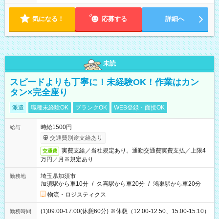
気になる！
応募する
詳細へ
未読
スピードよりも丁寧に！未経験OK！作業はカン
タン×完全座り
派遣
職種未経験OK
ブランクOK
WEB登録・面接OK
時給1500円
給与
交通費別途支給あり
実費支給／当社規定あり。通勤交通費実費支払／上限4
交通費
万円／月※規定あり
埼玉県加須市
勤務地
加須駅から車10分
/
久喜駅から車20分
/
鴻巣駅から車20分
物流・ロジスティクス
(1)09:00-17:00(休憩60分) ※休憩（12:00-12:50、15:00-15:10）
勤務時間