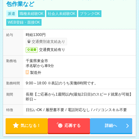
包作業など
派遣
職種未経験OK
社会人未経験OK
ブランクOK
WEB登録・面接OK
時給1300円
給与
交通費別途支給あり
交通費支給有り
交通費
千葉県東金市
勤務地
求名駅から車9分
製造外
9:00～18:00 ※表記のうち実働8時間です。
勤務時間
長期【ご応募から1週間以内(最短2日目)のスピード就業が可能】
期間
即日～
日払いOK
/
履歴書不要
/
電話対応なし
/
パソコンスキル不要
特徴
気になる！
応募する
詳細へ