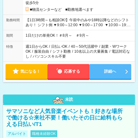
徒歩5分
■物流センターなど ■勤務地選べます
【1日3時間～も相談OK!】午前中のみや18時以降などのシフト
勤務時間
あり！ シフト例 ▼9:00～12:00 ▼9:00～17:00 ▼10:00～19:00
▼18:00～21:00
1日だけの単発OK！＃8月～ ＃9月～
期間
週1日からOK
/
日払いOK
/
40～50代活躍中
/
副業・Wワーク
特徴
OK
/
服装自由
/
シフト勤務
/
10名以上の大量募集
/
電話対応な
し
/
パソコンスキル不要
気になる！
応募する
詳細へ
未読
サマソニなど人気音楽イベントも！好きな場所
で働ける☆来社不要！働いたその日に給料もら
える日払い/T1
アルバイト
職種未経験OK