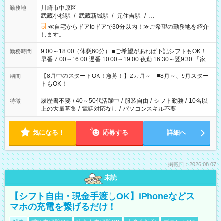
川崎市中原区
勤務地
武蔵小杉駅
/
武蔵新城駅
/
元住吉駅
/
…
≪自宅からドアtoドアで30分以内！≫ご希望の勤務地を紹介
します。
9:00～18:00（休憩60分） ■ご希望があれば下記シフトもOK！
勤務時間
早番 7:00～16:00 遅番 10:00～19:00 夜勤 16:30～翌9:30 「家族
と休みを合わせたい」 「余裕を持って夕飯の準備がしたい」
「できれば残業はしたくない」 など、ご希望を教えてください
【8月中のスタートOK！急募！】2カ月～ ■8月～、9月スター
期間
ね。 ※Wワーク希望の方へ 今ご覧のお仕事で希望する勤務時間
トもOK！
と、もう1つのお仕事の勤務時間。 合計で週40時間を超える場
合は応募できません。
履歴書不要
/
40～50代活躍中
/
服装自由
/
シフト勤務
/
10名以
特徴
上の大量募集
/
電話対応なし
/
パソコンスキル不要
気になる！
応募する
詳細へ
掲載日：2026.08.07
未読
【シフト自由・現金手渡しOK】iPhoneなどス
マホの充電を繋げるだけ！