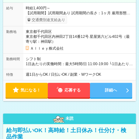
時給1,400円～
給与
【試用期間】試用期間あり 試用期間の長さ：1ヶ月 雇用形態、
給与は本採用時と同じです。
交通費別途支給あり
東京都千代田区
勤務地
東京都千代田区内神田2丁目14番12号 星屋第六ビル402号（最
寄り駅：神田駅）
Ａｌｌｅｙ株式会社
シフト制
勤務時間
1日あたりの実働時間：最大5時間/日 11:00-19:00 └1日あたりの
実働時間：1-5時間 └上記の時間帯内であれば、いつでも勤務可
能！ └平日・土曜日の中で、お好きな曜日でご勤務いただけま
週1日からOK / 日払いOK / 副業・WワークOK
特徴
す！ 【シフト例】 ・11:00～14:00 ・16:30～19:00 ・13:00～
18:00 などのように、自由な働き方が可能なお仕事です！
気になる！
応募する
詳細へ
未読
給与即払いOK！高時給！土日休み！仕分け・検
品作業