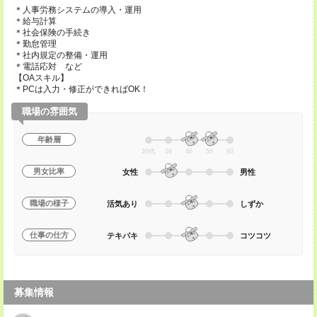
＊人事労務システムの導入・運用
＊給与計算
＊社会保険の手続き
＊勤怠管理
＊社内規定の整備・運用
＊電話応対 など
【OAスキル】
＊PCは入力・修正ができればOK！
職場の雰囲気
年齢層
20代
30
40
50
60
男女比率
女性
男性
職場の様子
活気あり
しずか
仕事の仕方
テキパキ
コツコツ
募集情報