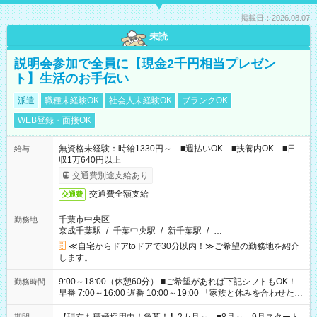
掲載日：2026.08.07
未読
説明会参加で全員に【現金2千円相当プレゼン
ト】生活のお手伝い
派遣
職種未経験OK
社会人未経験OK
ブランクOK
WEB登録・面接OK
無資格未経験：時給1330円～ ■週払いOK ■扶養内OK ■日
給与
収1万640円以上
交通費別途支給あり
交通費全額支給
交通費
千葉市中央区
勤務地
京成千葉駅
/
千葉中央駅
/
新千葉駅
/
…
≪自宅からドアtoドアで30分以内！≫ご希望の勤務地を紹介
します。
9:00～18:00（休憩60分） ■ご希望があれば下記シフトもOK！
勤務時間
早番 7:00～16:00 遅番 10:00～19:00 「家族と休みを合わせた
い」 「余裕を持って夕飯の準備がしたい」 「できれば残業はし
たくない」 など、ご希望を教えてくださいね。 ※Wワーク希望