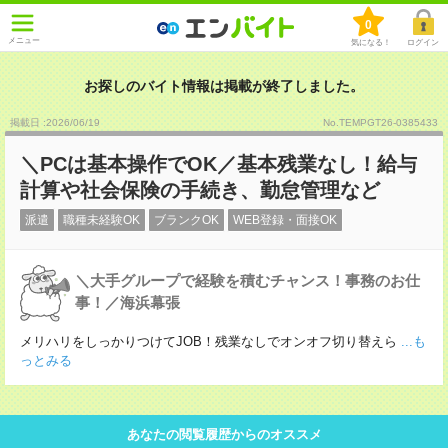
0
メニュー
気になる！
ログイン
お探しのバイト情報は掲載が終了しました。
掲載日 :2026
/
06
/
19
No.TEMPGT26-0385433
＼PCは基本操作でOK／基本残業なし！給与
計算や社会保険の手続き、勤怠管理など
派遣
職種未経験OK
ブランクOK
WEB登録・面接OK
＼大手グループで経験を積むチャンス！事務のお仕
事！／海浜幕張
メリハリをしっかりつけてJOB！残業なしでオンオフ切り替えら
...も
っとみる
あなたの閲覧履歴からのオススメ