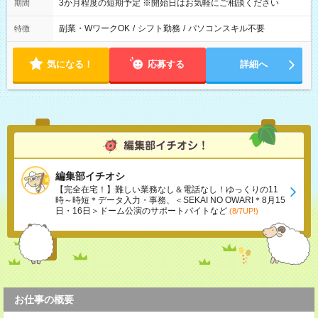
3か月程度の短期予定 ※開始日はお気軽にご相談ください
期間
副業・WワークOK
/
シフト勤務
/
パソコンスキル不要
特徴
気になる！
応募する
詳細へ
編集部イチオシ
【完全在宅！】難しい業務なし＆電話なし！ゆっくりの11
時～時短＊データ入力・事務、＜SEKAI NO OWARI＊8月15
日・16日＞ドーム公演のサポートバイトなど
(8/7UP!)
お仕事の概要