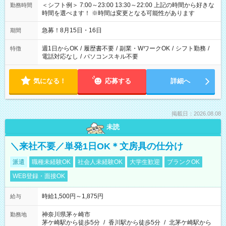
＜シフト例＞ 7:00～23:00 13:30～22:00 上記の時間から好きな
勤務時間
時間を選べます！ ※時間は変更となる可能性があります
急募！8月15日・16日
期間
週1日からOK
/
履歴書不要
/
副業・WワークOK
/
シフト勤務
/
特徴
電話対応なし
/
パソコンスキル不要
気になる！
応募する
詳細へ
掲載日：2026.08.08
未読
＼来社不要／単発1日OK＊文房具の仕分け
派遣
職種未経験OK
社会人未経験OK
大学生歓迎
ブランクOK
WEB登録・面接OK
時給1,500円～1,875円
給与
神奈川県茅ヶ崎市
勤務地
茅ケ崎駅から徒歩5分
/
香川駅から徒歩5分
/
北茅ケ崎駅から