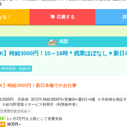
要
なる！
応募する
詳
未読
K】時給3000円！10～16時＊残業ほぼなし▼新
WEB登録・面接OK
K】時給3000円！新日本橋でのお仕事
給3000円 月収例 30万円 時給3000円×実働5h×週5日×4週 ※月収例を保
。※給与即受取りサービス利用可（利用条件有）
交通費別途支給あり
1ヶ月3万円を上限として実費支給
通費
30万円～
収例