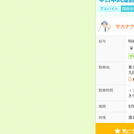
アルバイト
職種未
サカナク
時
給与
交
東
勤務地
九
＜シ
勤務時間
き
9
期間
週
特徴
気に