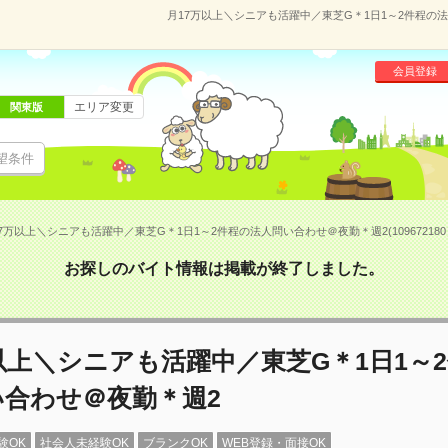
月17万以上＼シニアも活躍中／東芝G＊1日1～2件程の法人
会員登録
エリア変更
関東版
望条件
7万以上＼シニアも活躍中／東芝G＊1日1～2件程の法人問い合わせ＠夜勤＊週2(109672180
お探しのバイト情報は掲載が終了しました。
以上＼シニアも活躍中／東芝G＊1日1～
い合わせ＠夜勤＊週2
験OK
社会人未経験OK
ブランクOK
WEB登録・面接OK