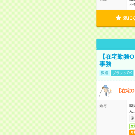
不
気に
【在宅勤務O
事務
派遣
ブランクOK
【在宅O
時
給与
ん
交
月