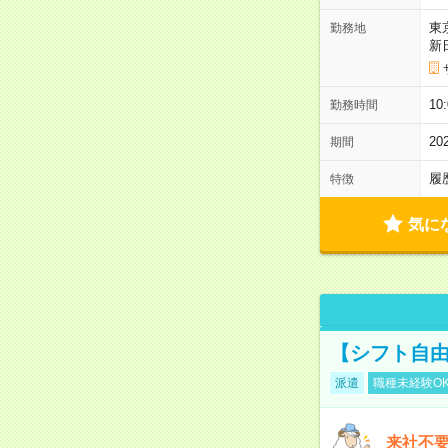
東
勤務地
新
1
勤務時間
2
期間
履
特徴
気に
【シフト自由
派遣
職種未経験O
来社不要