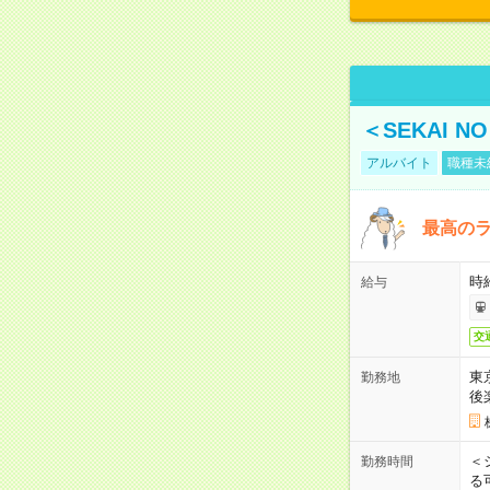
＜SEKAI 
アルバイト
職種未
最高のラ
時
給与
交
東
勤務地
後
＜
勤務時間
る