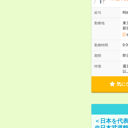
時
給与
東
勤務地
新
9:
勤務時間
即
期間
週
特徴
以
気に
＜日本を代
＠日本武道