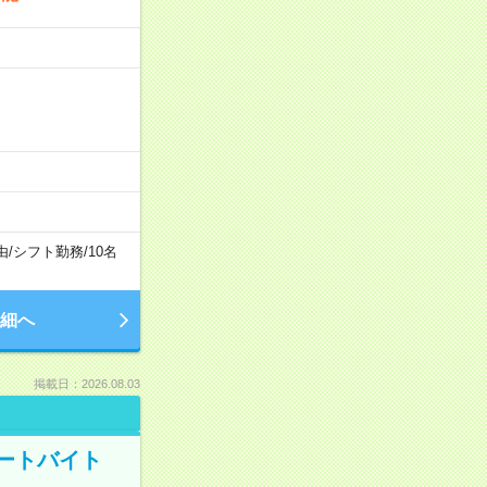
由
/
シフト勤務
/
10名
細へ
掲載日：2026.08.03
ートバイト