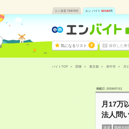
エン派遣
71573
件
エン バイト
82182
件
0
気になるリスト
保存した希
バイトTOP
関東
東京都
府中市
月1
掲載日 :
2026
/
07
/
12
月17万
法人問
派遣
職種未経