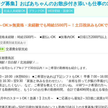
グ募集】おばあちゃんのお散歩付き添いも仕事の
K
社会人未経験OK
ブランクOK
WEB登録・面接OK
～OK≫無資格・未経験でも時給1500円～！土日祝休みもOK
資格未経験：時給1500円～ ■週払いOK ■扶養内OK ■日収1万2000円以上
交通費別途支給あり
交通費全額支給
通費
京都豊島区
鴨駅
/
目白駅
/
北池袋駅
/
…
≪自宅からドアtoドアで30分以内！≫ご希望の勤務地を紹介します。
00～18:00（休憩60分） ■ご希望があれば下記シフトもOK！ 早番 7:00～16:00 遅
勤 16:30～翌9:30 「家族と休みを合わせたい」 「余裕を持って夕飯の準備
業はしたくない」 など、ご希望を教えてくださいね。 ※Wワーク希望の方へ
する勤務時間と、もう1つのお仕事の勤務時間。 合計で週40時間を超える場
8月中のスタートOK！急募！】2カ月～ ■ご応募から最短2～3日後に就業が
歴書不要
/
40～50代活躍中
/
服装自由
/
シフト勤務
/
10名以上の大量募集
/
電話対応