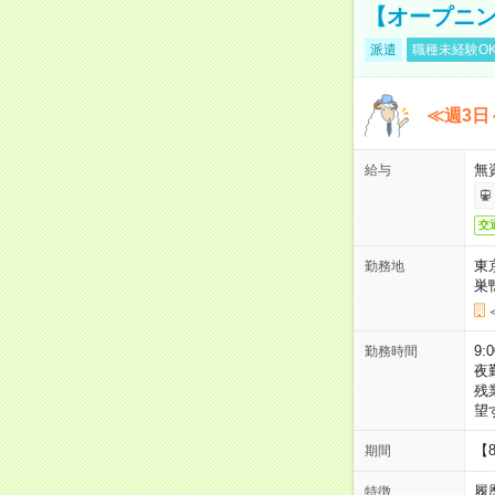
【オープニン
派遣
職種未経験O
≪週3日
無
給与
交
東
勤務地
巣
9:
勤務時間
夜
残
望
【
期間
履
特徴