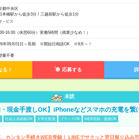
京都中央区
日本橋駅から徒歩3分
/
三越前駅から徒歩1分
サ－ビス
0:00-16:00（休憩60分）実働5時間（残業少なめ！）
026年09月01日～長期 ※開始日相談OK ※9月～！
歴書不要
なる！
応募する
詳
未読
・現金手渡しOK】iPhoneなどスマホの充電を繋
K
社会人未経験OK
大学生歓迎
ブランクOK
WEB登録・面接OK
、カンタン手続きWEB登録！ LINEでサクッと翌日振り込み