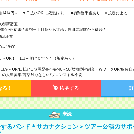
給1414円～ ▼日払いOK（規定あり） ■初勤務手当あり ※規定による
京都新宿区
宿駅から徒歩
/
新宿三丁目駅から徒歩
/
高田馬場駅から徒歩
/
…
物流企業
00～18:00
日～OK！ 1日～働けます＾＾（規定あり）
1日からOK
/
日払いOK
/
履歴書不要
/
40～50代活躍中
/
副業・WワークOK
/
服装自
上の大量募集
/
電話対応なし
/
パソコンスキル不要
なる！
応募する
詳
未読
表するバンド＊サカナクション＞ツアー公演のサポ
館