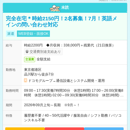
未読
完全在宅＊時給2150円！2名募集！7月！英語メ
インの問い合わせ対応
派遣
WEB登録・面接OK
時給2200円 ◆月収例：338,000円＋残業代（21日換算）
給与
交通費別途支給あり
全額支給
交通費
東京都港区
勤務地
品川駅から徒歩7分
ドコモグループ→通信設備とシステム開発・運用
09:00～17:30(実働7時間30分 休憩1時間) 17:00～26:00(実働8
勤務時間
時間 休憩1時間) 02:00～09:30(実働6時間30分 休憩1時間) ※
日勤は就業時間1/夜勤は就業時間2.3を連続で行って頂きます
2026年09月上旬～長期 ※9月～！
期間
履歴書不要
/
40～50代活躍中
/
服装自由
/
シフト勤務
/
パソコ
特徴
ンスキル不要