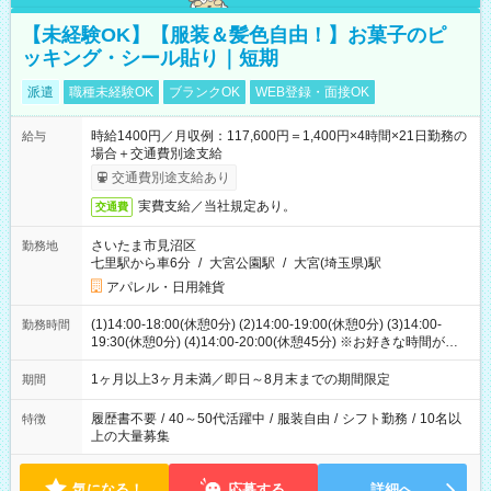
【未経験OK】【服装＆髪色自由！】お菓子のピ
ッキング・シール貼り｜短期
派遣
職種未経験OK
ブランクOK
WEB登録・面接OK
時給1400円／月収例：117,600円＝1,400円×4時間×21日勤務の
給与
場合＋交通費別途支給
交通費別途支給あり
実費支給／当社規定あり。
交通費
さいたま市見沼区
勤務地
七里駅から車6分
/
大宮公園駅
/
大宮(埼玉県)駅
アパレル・日用雑貨
(1)14:00-18:00(休憩0分) (2)14:00-19:00(休憩0分) (3)14:00-
勤務時間
19:30(休憩0分) (4)14:00-20:00(休憩45分) ※お好きな時間が選べ
ます
1ヶ月以上3ヶ月未満／即日～8月末までの期間限定
期間
履歴書不要
/
40～50代活躍中
/
服装自由
/
シフト勤務
/
10名以
特徴
上の大量募集
気になる！
応募する
詳細へ