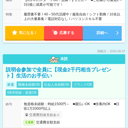
【8月中のスタートOK！急募！】2カ月～ ■ご応募から最短2～
期間
ね。 ※Wワーク希望の方へ 今ご覧のお仕事で希望する勤務時間
3日後に就業が可能です！
と、もう1つのお仕事の勤務時間。 合計で週40時間を超える場
合は応募できません。
履歴書不要
/
40～50代活躍中
/
服装自由
/
シフト勤務
/
10名以
特徴
上の大量募集
/
電話対応なし
/
パソコンスキル不要
気になる！
応募する
詳細へ
掲載日：2026.08.07
未読
説明会参加で全員に【現金2千円相当プレゼン
ト】生活のお手伝い
派遣
職種未経験OK
社会人未経験OK
ブランクOK
WEB登録・面接OK
無資格未経験：時給1500円～ ■週払いOK ■扶養内OK ■日
給与
収1万2000円以上
交通費別途支給あり
交通費全額支給
交通費