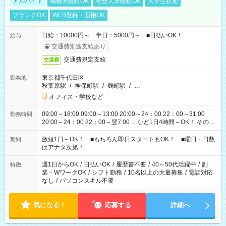
アルバイト
職種未経験OK
社会人未経験OK
大学生歓迎
ブランクOK
WEB登録・面接OK
日給：10000円～ 半日：5000円～ ■日払いOK！
給与
交通費別途支給あり
交通費規定支給
交通費
東京都千代田区
勤務地
秋葉原駅
/
神保町駅
/
麹町駅
/
…
オフィス・学校など
09:00～18:00 09:00～13:00 20:00～24：00 22：00～31:00
勤務時間
20:00～24：00 22：00～翌7:00 …など1日4時間～OK！ その他
シフトもございます！ お気軽にご相談ください！
激短1日～OK！ ■もちろん即日スタートもOK！ ■曜日・日数
期間
はアナタ次第！
週1日からOK
/
日払いOK
/
履歴書不要
/
40～50代活躍中
/
副
特徴
業・WワークOK
/
シフト勤務
/
10名以上の大量募集
/
電話対応
なし
/
パソコンスキル不要
気になる！
応募する
詳細へ