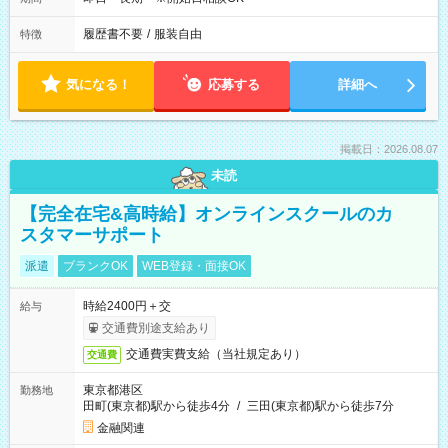
履歴書不要
/
服装自由
特徴
気になる！
応募する
詳細へ
掲載日：2026.08.07
未読
【完全在宅&高時給】オンラインスクールのカ
スタマーサポート
派遣
ブランクOK
WEB登録・面接OK
時給2400円＋交
給与
交通費別途支給あり
交通費実費支給（当社規定あり）
交通費
東京都港区
勤務地
田町(東京都)駅から徒歩4分
/
三田(東京都)駅から徒歩7分
金融関連