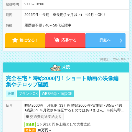
9:00～18:00
勤務時間
2026/9/1～長期 ※長期(2ヶ月以上) ※9月～OK！
期間
履歴書不要
/
40～50代活躍中
特徴
気になる！
応募する
詳細へ
掲載日：2026.08.07
未読
完全在宅＊時給2000円！ショート動画の映像編
集やテロップ確認
派遣
ブランクOK
WEB登録・面接OK
時給2000円 月収例 33万円 時給2000円×実働8h×週5日×4週
給与
+残業5h ※月収例を保証するものではありません。※給与即受
取りサービス利用可（利用条件有）
交通費別途支給あり
1ヶ月3万円を上限として実費支給
交通費
30万円～
月収例