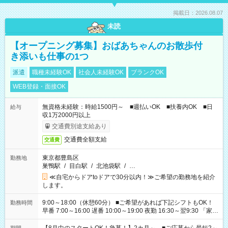
掲載日：2026.08.07
未読
【オープニング募集】おばあちゃんのお散歩付
き添いも仕事の1つ
派遣
職種未経験OK
社会人未経験OK
ブランクOK
WEB登録・面接OK
無資格未経験：時給1500円～ ■週払いOK ■扶養内OK ■日
給与
収1万2000円以上
交通費別途支給あり
交通費全額支給
交通費
東京都豊島区
勤務地
巣鴨駅
/
目白駅
/
北池袋駅
/
…
≪自宅からドアtoドアで30分以内！≫ご希望の勤務地を紹介
します。
9:00～18:00（休憩60分） ■ご希望があれば下記シフトもOK！
勤務時間
早番 7:00～16:00 遅番 10:00～19:00 夜勤 16:30～翌9:30 「家族
と休みを合わせたい」 「余裕を持って夕飯の準備がしたい」
「できれば残業はしたくない」 など、ご希望を教えてください