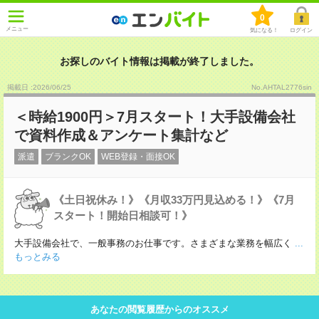
0
メニュー
気になる！
ログイン
お探しのバイト情報は掲載が終了しました。
掲載日 :2026
/
06
/
25
No.AHTAL2776sin
＜時給1900円＞7月スタート！大手設備会社
で資料作成＆アンケート集計など
派遣
ブランクOK
WEB登録・面接OK
《土日祝休み！》《月収33万円見込める！》《7月
スタート！開始日相談可！》
大手設備会社で、一般事務のお仕事です。さまざまな業務を幅広く
...
もっとみる
あなたの閲覧履歴からのオススメ