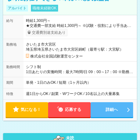
アルバイト
職種未経験OK
時給1,300円～
給与
★交通費一部支給 時給1,300円～ ※試験・役割により手当あり
※勤務回数により昇給あり 【即給（前払い）オプションあ
交通費別途支給あり
り！】 希望される場合、勤務から1週間ほどで給与の一部を受け
取れます。 ※手数料418円がかかります。 【過去試験日の収入
さいたま市大宮区
勤務地
例】 ・河合塾模擬試験 8:30～17:30（休憩1時間） 時給1,300円
埼玉県埼玉県さいたま市大宮区錦町（最寄り駅：大宮駅）
×8時間＝日収10,400円＋交通費 ※当日の役割により時給＋100
円の場合あり ・国家試験 7:00～13:30（休憩なし） 時給1,300
株式会社全国試験運営センター
円（役割手当＋100円）×6時間＝日収8,400円＋交通費 【試用期
間】試用期間なし
シフト制
勤務時間
1日あたりの実働時間：最大7時間/日 09：00～17：00 ※勤務時
間は 試験により異なります。
単発・1日のみOK / 短期（1ヶ月以内）
期間
週1日からOK / 副業・WワークOK / 10名以上の大量募集
特徴
気になる！
応募する
詳細へ
未読