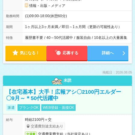
情報・出版・メディア
(1)09:00-18:00(休憩60分)
勤務時間
1ヶ月以上3ヶ月未満／即日～1ヵ月間（更新の可能性あり）
期間
履歴書不要
/
40～50代活躍中
/
服装自由
/
10名以上の大量募集
特徴
気になる！
応募する
詳細へ
掲載日：2026.08.05
未読
【在宅基本】大手！広報アシ〇2100円エルダー
〇9月～＊50代活躍中
派遣
ブランクOK
WEB登録・面接OK
時給2100円＋交
給与
交通費別途支給あり
交通費実費支給（当社規定あり）
交通費