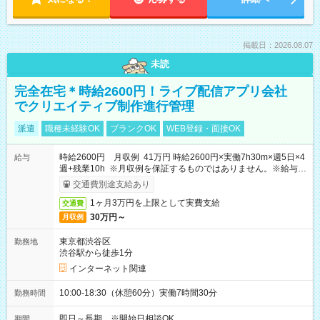
掲載日：2026.08.07
未読
完全在宅＊時給2600円！ライブ配信アプリ会社
でクリエイティブ制作進行管理
派遣
職種未経験OK
ブランクOK
WEB登録・面接OK
時給2600円 月収例 41万円 時給2600円×実働7h30m×週5日×4
給与
週+残業10h ※月収例を保証するものではありません。※給与即
受取りサービス利用可（利用条件有）
交通費別途支給あり
1ヶ月3万円を上限として実費支給
交通費
30万円～
月収例
東京都渋谷区
勤務地
渋谷駅から徒歩1分
インターネット関連
10:00-18:30（休憩60分）実働7時間30分
勤務時間
即日～長期 ※開始日相談OK
期間