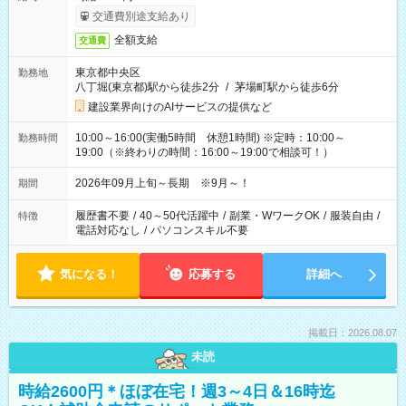
交通費別途支給あり
全額支給
交通費
東京都中央区
勤務地
八丁堀(東京都)駅から徒歩2分
/
茅場町駅から徒歩6分
建設業界向けのAIサービスの提供など
10:00～16:00(実働5時間 休憩1時間) ※定時：10:00～
勤務時間
19:00（※終わりの時間：16:00～19:00で相談可！）
2026年09月上旬～長期 ※9月～！
期間
履歴書不要
/
40～50代活躍中
/
副業・WワークOK
/
服装自由
/
特徴
電話対応なし
/
パソコンスキル不要
気になる！
応募する
詳細へ
掲載日：2026.08.07
未読
時給2600円＊ほぼ在宅！週3～4日＆16時迄