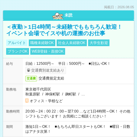
掲載日：2026.08.05
未読
＜夜勤＞1日4時間～未経験でももちろん歓迎！
イベント会場でイスや机の運搬のお仕事
アルバイト
職種未経験OK
社会人未経験OK
大学生歓迎
ブランクOK
WEB登録・面接OK
日給：12500円～ 半日：5000円～ ■日払いOK！
給与
交通費別途支給あり
交通費規定支給
交通費
東京都千代田区
勤務地
秋葉原駅
/
神保町駅
/
麹町駅
/
…
オフィス・学校など
20:00～24：00 22：00～翌7:00 …など1日4時間～OK！ その他
勤務時間
シフトもございます！ お気軽にご相談ください！
激短1日～OK！ ■もちろん即日スタートもOK！ ■曜日・日数
期間
はアナタ次第！