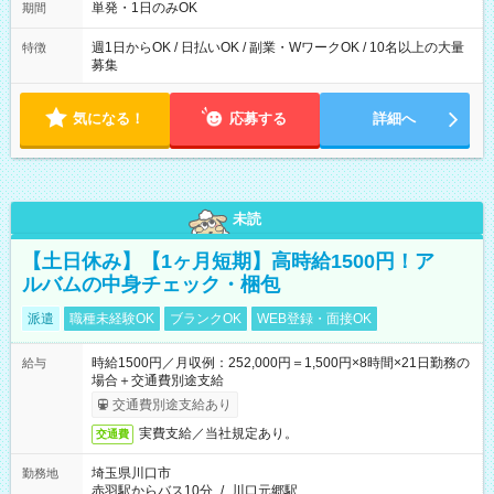
単発・1日のみOK
期間
週1日からOK / 日払いOK / 副業・WワークOK / 10名以上の大量
特徴
募集
気になる！
応募する
詳細へ
未読
【土日休み】【1ヶ月短期】高時給1500円！ア
ルバムの中身チェック・梱包
派遣
職種未経験OK
ブランクOK
WEB登録・面接OK
時給1500円／月収例：252,000円＝1,500円×8時間×21日勤務の
給与
場合＋交通費別途支給
交通費別途支給あり
実費支給／当社規定あり。
交通費
埼玉県川口市
勤務地
赤羽駅からバス10分
/
川口元郷駅