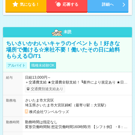
気になる！
応募する
詳細へ
未読
ちいさいかわいいキャラのイベントも！好きな
場所で働ける☆来社不要！働いたその日に給料
もらえる◎/T1
アルバイト
職種未経験OK
日給13,000円～
給与
＋交通費支給 ★交通費全額支給！ ┗案件により規定あり ★日払
いOK！（規定あり） ┗働いたその日に現金GET♪ お仕事後はコ
交通費別途支給あり
ンビニATMから 日払い分を引き落とせます！ 【試用期間】試
用期間なし
さいたま市大宮区
勤務地
埼玉県さいたま市大宮区錦町（最寄り駅：大宮駅）
株式会社ワンベルウッズ
勤務時間は指定なし
勤務時間
変形労働時間制 想定労働時間160時間/月 【シフト例】 ・8：00
～21：00