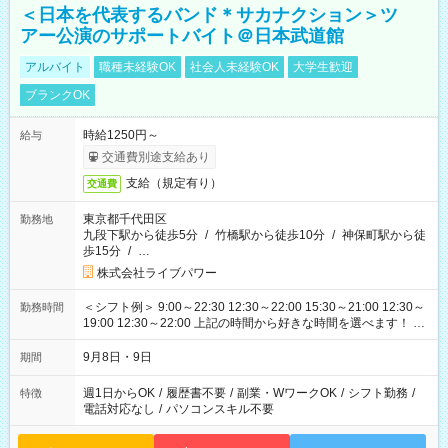
＜日本を代表するバンド＊サカナクション＞ツ
アー公演のサポートバイト＠日本武道館
アルバイト
職種未経験OK
社会人未経験OK
大学生歓迎
ブランクOK
時給1250円～
給与
交通費別途支給あり
支給（規定有り）
交通費
東京都千代田区
勤務地
九段下駅から徒歩5分
/
竹橋駅から徒歩10分
/
神保町駅から徒
歩15分
/
…
株式会社ライブパワー
＜シフト例＞ 9:00～22:30 12:30～22:00 15:30～21:00 12:30～
勤務時間
19:00 12:30～22:00 上記の時間から好きな時間を選べます！ ※
時間は変更となる可能性があります
9月8日・9日
期間
週1日からOK
/
履歴書不要
/
副業・WワークOK
/
シフト勤務
/
特徴
電話対応なし
/
パソコンスキル不要