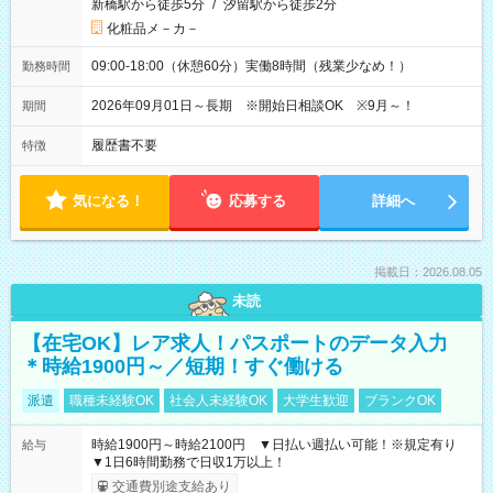
新橋駅から徒歩5分
/
汐留駅から徒歩2分
化粧品メ－カ－
09:00-18:00（休憩60分）実働8時間（残業少なめ！）
勤務時間
2026年09月01日～長期 ※開始日相談OK ※9月～！
期間
履歴書不要
特徴
気になる！
応募する
詳細へ
掲載日：2026.08.05
未読
【在宅OK】レア求人！パスポートのデータ入力
＊時給1900円～／短期！すぐ働ける
派遣
職種未経験OK
社会人未経験OK
大学生歓迎
ブランクOK
時給1900円～時給2100円 ▼日払い週払い可能！※規定有り
給与
▼1日6時間勤務で日収1万以上！
交通費別途支給あり