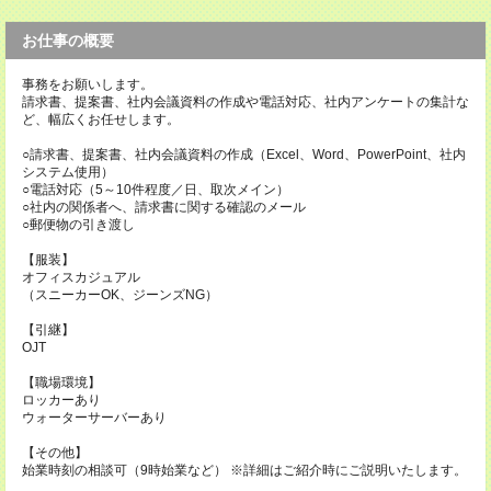
お仕事の概要
事務をお願いします。
請求書、提案書、社内会議資料の作成や電話対応、社内アンケートの集計な
ど、幅広くお任せします。
○請求書、提案書、社内会議資料の作成（Excel、Word、PowerPoint、社内
システム使用）
○電話対応（5～10件程度／日、取次メイン）
○社内の関係者へ、請求書に関する確認のメール
○郵便物の引き渡し
【服装】
オフィスカジュアル
（スニーカーOK、ジーンズNG）
【引継】
OJT
【職場環境】
ロッカーあり
ウォーターサーバーあり
【その他】
始業時刻の相談可（9時始業など） ※詳細はご紹介時にご説明いたします。