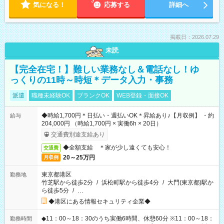
気になる！
応募する
詳細へ
掲載日：2026.07.29
未読
【完全在宅！】難しい業務なし＆電話なし！ゆ
っくりの11時～時短＊データ入力・事務
派遣
職種未経験OK
ブランクOK
WEB登録・面接OK
◆時給1,700円＊日払い・週払いOK＊昇給あり♪【月収例】 ・約
給与
204,000円 （時給1,700円 × 実働6h × 20日）
交通費別途支給あり
◆全額支給 ＊家が少し遠くても安心！
交通費
20～25万円
月収例
東京都港区
勤務地
竹芝駅から徒歩2分
/
浜松町駅から徒歩4分
/
大門(東京都)駅か
ら徒歩5分
/
…
◆港区にある情報セキュリティ企業◆
◆11：00～18：30のうち実働6時間、休憩60分 ※11：00～18：
勤務時間