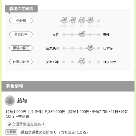
職場の雰囲気
年齢層
20代
30
40
50
60
男女比率
女性
男性
職場の様子
活気あり
しずか
仕事の仕方
テキパキ
コツコツ
募集情報
給与
時給1,900円【月収例】約330,000円（時給1,900円×実働7.75h×21日+残業
10h）+交通費
交通費別途支給あり
○通勤交通費の支給あり（当社規定による）
交通費