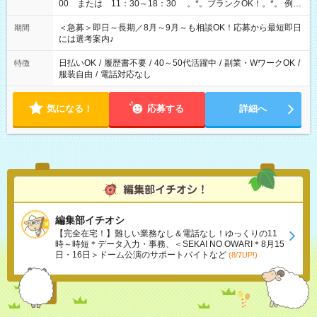
00 または 11：30～18：30 。*。ブランクOK！。*。 例え
ば前職が、 在宅/財団法人/事務/コールセンター/受付/販売/カフェ
スタッフ スイーツ販売/ホテルフロント/化粧品販売/など 様々な
＜急募＞即日～長期／8月～9月～も相談OK！応募から最短即日
期間
業界から入社して活躍されています♪
には選考案内♪
日払いOK
/
履歴書不要
/
40～50代活躍中
/
副業・WワークOK
/
特徴
服装自由
/
電話対応なし
気になる！
応募する
詳細へ
編集部イチオシ
【完全在宅！】難しい業務なし＆電話なし！ゆっくりの11
時～時短＊データ入力・事務、＜SEKAI NO OWARI＊8月15
日・16日＞ドーム公演のサポートバイトなど
(8/7UP!)