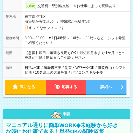
交通費一部別途支給 ※お仕事によって変動あり
交通費
東京都渋谷区
勤務地
渋谷駅から徒歩5分
/
神泉駅から徒歩5分
キレイなオフィスです
8:00～22:00 ▼1日4時間～ 10時～・11時～など、シフト希望
勤務時間
ご相談ください！
【急募】即日～短期も長期もOK！最短翌月末まで 1か月ごとの
期間
更新が可能！開始日もご相談ください！
日払いOK
/
履歴書不要
/
副業・WワークOK
/
服装自由
/
シフト
特徴
勤務
/
10名以上の大量募集
/
パソコンスキル不要
気になる！
応募する
詳細へ
未読
マニュアル通りに簡単WORK◆未経験から好き
な時にお仕事できる！単発OK◎試験監督