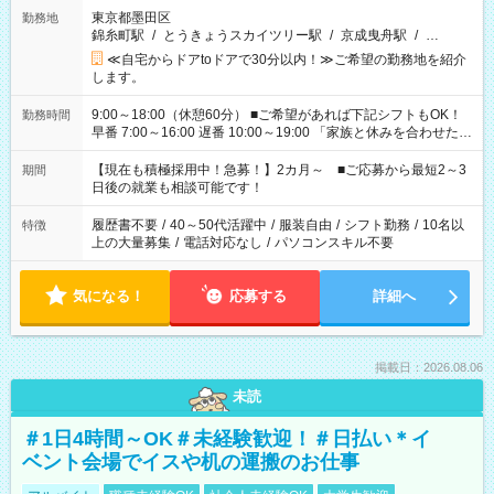
東京都墨田区
勤務地
錦糸町駅
/
とうきょうスカイツリー駅
/
京成曳舟駅
/
…
≪自宅からドアtoドアで30分以内！≫ご希望の勤務地を紹介
します。
9:00～18:00（休憩60分） ■ご希望があれば下記シフトもOK！
勤務時間
早番 7:00～16:00 遅番 10:00～19:00 「家族と休みを合わせた
い」 「余裕を持って夕飯の準備がしたい」 「できれば残業はし
たくない」 など、ご希望を教えてくださいね。 ※Wワーク希望
【現在も積極採用中！急募！】2カ月～ ■ご応募から最短2～3
期間
の方へ 今ご覧のお仕事で希望する勤務時間と、もう1つのお仕事
日後の就業も相談可能です！
の勤務時間。 合計で週40時間を超える場合は応募できません。
履歴書不要
/
40～50代活躍中
/
服装自由
/
シフト勤務
/
10名以
特徴
上の大量募集
/
電話対応なし
/
パソコンスキル不要
気になる！
応募する
詳細へ
掲載日：2026.08.06
未読
＃1日4時間～OK＃未経験歓迎！＃日払い＊イ
ベント会場でイスや机の運搬のお仕事