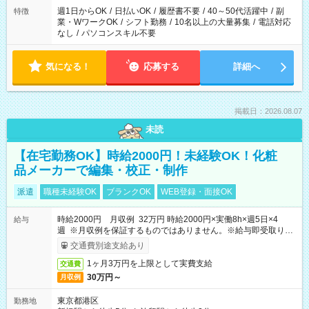
週1日からOK
/
日払いOK
/
履歴書不要
/
40～50代活躍中
/
副
特徴
業・WワークOK
/
シフト勤務
/
10名以上の大量募集
/
電話対応
なし
/
パソコンスキル不要
気になる！
応募する
詳細へ
掲載日：2026.08.07
未読
【在宅勤務OK】時給2000円！未経験OK！化粧
品メーカーで編集・校正・制作
派遣
職種未経験OK
ブランクOK
WEB登録・面接OK
時給2000円 月収例 32万円 時給2000円×実働8h×週5日×4
給与
週 ※月収例を保証するものではありません。※給与即受取りサ
ービス利用可（利用条件有）
交通費別途支給あり
1ヶ月3万円を上限として実費支給
交通費
30万円～
月収例
東京都港区
勤務地