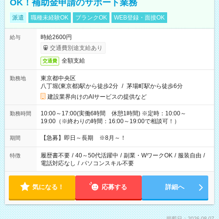
OK！補助金申請のサポート業務
派遣
職種未経験OK
ブランクOK
WEB登録・面接OK
時給2600円
給与
交通費別途支給あり
全額支給
交通費
東京都中央区
勤務地
八丁堀(東京都)駅から徒歩2分
/
茅場町駅から徒歩6分
建設業界向けのAIサービスの提供など
10:00～17:00(実働6時間 休憩1時間) ※定時：10:00～
勤務時間
19:00（※終わりの時間：16:00～19:00で相談可！）
【急募】即日～長期 ※8月～！
期間
履歴書不要
/
40～50代活躍中
/
副業・WワークOK
/
服装自由
/
特徴
電話対応なし
/
パソコンスキル不要
気になる！
応募する
詳細へ
掲載日：2026.08.07