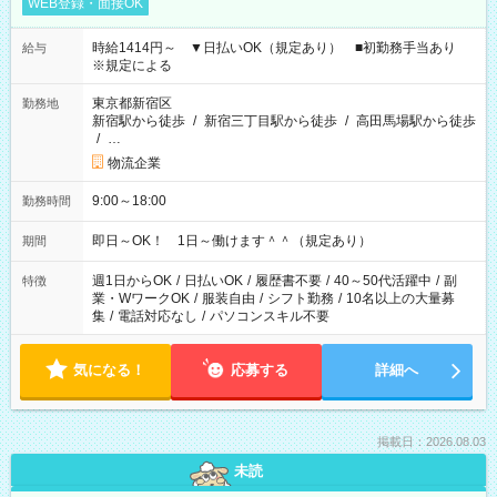
WEB登録・面接OK
時給1414円～ ▼日払いOK（規定あり） ■初勤務手当あり
給与
※規定による
東京都新宿区
勤務地
新宿駅から徒歩
/
新宿三丁目駅から徒歩
/
高田馬場駅から徒歩
/
…
物流企業
9:00～18:00
勤務時間
即日～OK！ 1日～働けます＾＾（規定あり）
期間
週1日からOK
/
日払いOK
/
履歴書不要
/
40～50代活躍中
/
副
特徴
業・WワークOK
/
服装自由
/
シフト勤務
/
10名以上の大量募
集
/
電話対応なし
/
パソコンスキル不要
気になる！
応募する
詳細へ
掲載日：2026.08.03
未読