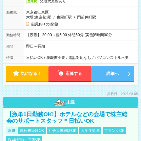
交通費支給あり
交通費
東京都江東区
勤務地
木場(東京都)駅
/
東陽町駅
/
門前仲町駅
空調ありの職場!
【夜勤】 20:00～翌5:00 休憩60分 [実働]8時間00分
勤務時間
即日～長期
期間
日払いOK
/
履歴書不要
/
電話対応なし
/
パソコンスキル不要
特徴
気になる！
応募する
詳細へ
掲載日：2026.08.05
未読
【激単1日勤務OK!】ホテルなどの会場で株主総
会のサポートスタッフ＊日払いOK
派遣
職種未経験OK
社会人未経験OK
大学生歓迎
ブランクOK
WEB登録・面接OK