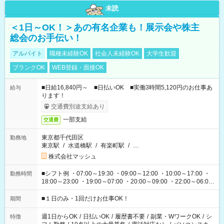
未読
＜1日～OK！＞あの有名企業も！展示会や株主
総会のお手伝い！
アルバイト
職種未経験OK
社会人未経験OK
大学生歓迎
ブランクOK
WEB登録・面接OK
■日給16,840円～ ■日払いOK ■実働3時間5,120円のお仕事あ
給与
ります！
交通費別途支給あり
一部支給
交通費
東京都千代田区
勤務地
東京駅
/
水道橋駅
/
有楽町駅
/
…
株式会社マッシュ
■シフト例 ・07:00～19:30 ・09:00～12:00 ・10:00～17:00 ・
勤務時間
18:00～23:00 ・19:00～07:00 ・20:00～09:00 ・22:00～06:00
etc ★最短で3時間で5,120円のお仕事から 15時間で2万円近く稼
げるお仕事も！ ご希望のお時間に合わせてご紹介！ ※シフトは
■１日のみ・1回だけお仕事OK！
期間
現場によって異なります。 ※勿論、休憩時間はあるのでご安心
ください！
週1日からOK
/
日払いOK
/
履歴書不要
/
副業・WワークOK
/
シ
特徴