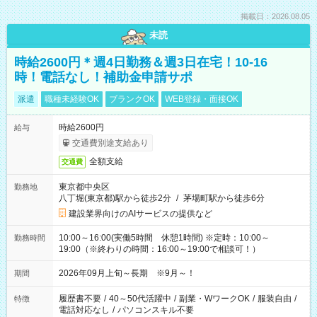
掲載日：2026.08.05
未読
時給2600円＊週4日勤務＆週3日在宅！10-16
時！電話なし！補助金申請サポ
派遣
職種未経験OK
ブランクOK
WEB登録・面接OK
時給2600円
給与
交通費別途支給あり
全額支給
交通費
東京都中央区
勤務地
八丁堀(東京都)駅から徒歩2分
/
茅場町駅から徒歩6分
建設業界向けのAIサービスの提供など
10:00～16:00(実働5時間 休憩1時間) ※定時：10:00～
勤務時間
19:00（※終わりの時間：16:00～19:00で相談可！）
2026年09月上旬～長期 ※9月～！
期間
履歴書不要
/
40～50代活躍中
/
副業・WワークOK
/
服装自由
/
特徴
電話対応なし
/
パソコンスキル不要