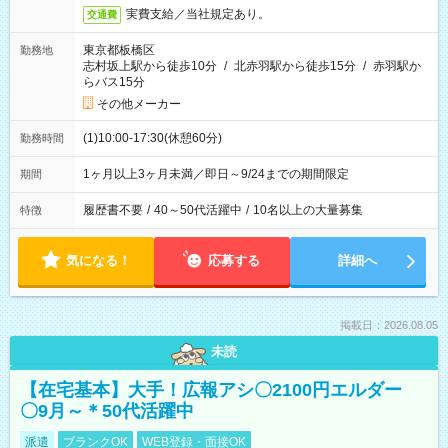
実費支給／当社規定あり。
交通費
東京都板橋区
勤務地
志村坂上駅から徒歩10分
/
北赤羽駅から徒歩15分
/
赤羽駅か
らバス15分
その他メーカー
(1)10:00-17:30(休憩60分)
勤務時間
1ヶ月以上3ヶ月未満／即日～9/24までの期間限定
期間
履歴書不要
/
40～50代活躍中
/
10名以上の大量募集
特徴
気になる！
応募する
詳細へ
掲載日：2026.08.05
未読
【在宅基本】大手！広報アシ〇2100円エルダー
〇9月～＊50代活躍中
派遣
ブランクOK
WEB登録・面接OK