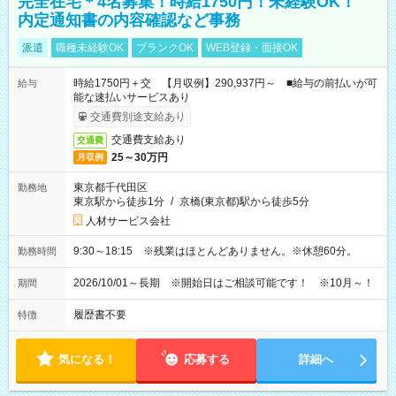
完全在宅＊4名募集！時給1750円！未経験OK！
内定通知書の内容確認など事務
派遣
職種未経験OK
ブランクOK
WEB登録・面接OK
時給1750円＋交 【月収例】290,937円～ ■給与の前払いが可
給与
能な速払いサービスあり
交通費別途支給あり
交通費支給あり
交通費
25～30万円
月収例
東京都千代田区
勤務地
東京駅から徒歩1分
/
京橋(東京都)駅から徒歩5分
人材サービス会社
9:30～18:15 ※残業はほとんどありません。※休憩60分。
勤務時間
2026/10/01～長期 ※開始日はご相談可能です！ ※10月～！
期間
履歴書不要
特徴
気になる！
応募する
詳細へ