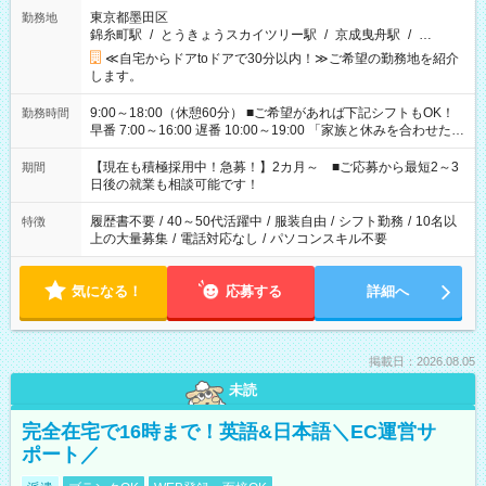
東京都墨田区
勤務地
錦糸町駅
/
とうきょうスカイツリー駅
/
京成曳舟駅
/
…
≪自宅からドアtoドアで30分以内！≫ご希望の勤務地を紹介
します。
9:00～18:00（休憩60分） ■ご希望があれば下記シフトもOK！
勤務時間
早番 7:00～16:00 遅番 10:00～19:00 「家族と休みを合わせた
い」 「余裕を持って夕飯の準備がしたい」 「できれば残業はし
たくない」 など、ご希望を教えてくださいね。 ※Wワーク希望
【現在も積極採用中！急募！】2カ月～ ■ご応募から最短2～3
期間
の方へ 今ご覧のお仕事で希望する勤務時間と、もう1つのお仕事
日後の就業も相談可能です！
の勤務時間。 合計で週40時間を超える場合は応募できません。
履歴書不要
/
40～50代活躍中
/
服装自由
/
シフト勤務
/
10名以
特徴
上の大量募集
/
電話対応なし
/
パソコンスキル不要
気になる！
応募する
詳細へ
掲載日：2026.08.05
未読
完全在宅で16時まで！英語&日本語＼EC運営サ
ポート／