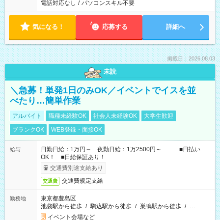
電話対応なし
/
パソコンスキル不要
気になる！
応募する
詳細へ
掲載日：2026.08.03
未読
＼急募！単発1日のみOK／イベントでイスを並
べたり…簡単作業
アルバイト
職種未経験OK
社会人未経験OK
大学生歓迎
ブランクOK
WEB登録・面接OK
日勤日給：1万円～ 夜勤日給：1万2500円～ ■日払い
給与
OK！ ■日給保証あり！
交通費別途支給あり
交通費規定支給
交通費
東京都豊島区
勤務地
池袋駅から徒歩
/
駒込駅から徒歩
/
巣鴨駅から徒歩
/
…
イベント会場など