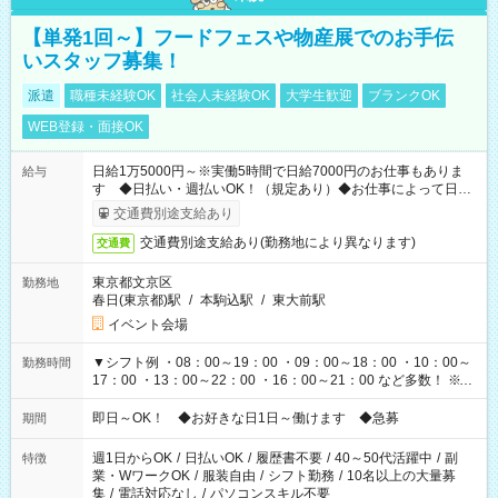
【単発1回～】フードフェスや物産展でのお手伝
いスタッフ募集！
派遣
職種未経験OK
社会人未経験OK
大学生歓迎
ブランクOK
WEB登録・面接OK
日給1万5000円～※実働5時間で日給7000円のお仕事もありま
給与
す ◆日払い・週払いOK！（規定あり）◆お仕事によって日給
も異なります
交通費別途支給あり
交通費別途支給あり(勤務地により異なります)
交通費
東京都文京区
勤務地
春日(東京都)駅
/
本駒込駅
/
東大前駅
イベント会場
▼シフト例 ・08：00～19：00 ・09：00～18：00 ・10：00～
勤務時間
17：00 ・13：00～22：00 ・16：00～21：00 など多数！ ※お
仕事により勤務時間が異なります
即日～OK！ ◆お好きな日1日～働けます ◆急募
期間
週1日からOK
/
日払いOK
/
履歴書不要
/
40～50代活躍中
/
副
特徴
業・WワークOK
/
服装自由
/
シフト勤務
/
10名以上の大量募
集
/
電話対応なし
/
パソコンスキル不要