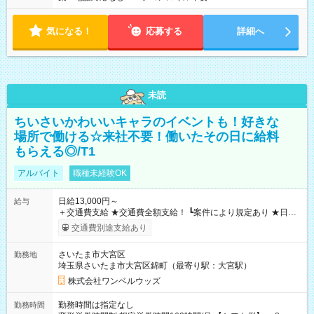
気になる！
応募する
詳細へ
未読
ちいさいかわいいキャラのイベントも！好きな
場所で働ける☆来社不要！働いたその日に給料
もらえる◎/T1
アルバイト
職種未経験OK
日給13,000円～
給与
＋交通費支給 ★交通費全額支給！ ┗案件により規定あり ★日払
いOK！（規定あり） ┗働いたその日に現金GET♪ お仕事後はコ
交通費別途支給あり
ンビニATMから 日払い分を引き落とせます！ 【試用期間】試
用期間なし
さいたま市大宮区
勤務地
埼玉県さいたま市大宮区錦町（最寄り駅：大宮駅）
株式会社ワンベルウッズ
勤務時間は指定なし
勤務時間