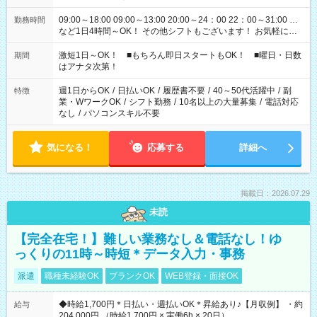
09:00～18:00 09:00～13:00 20:00～24：00 22：00～31:00 …
勤務時間
など1日4時間～OK！ その他シフトもございます！ お気軽にご
相談ください！
激短1日～OK！ ■もちろん即日スタートもOK！ ■曜日・日数
期間
はアナタ次第！
週1日からOK
/
日払いOK
/
履歴書不要
/
40～50代活躍中
/
副
特徴
業・WワークOK
/
シフト勤務
/
10名以上の大量募集
/
電話対応
なし
/
パソコンスキル不要
気になる！
応募する
詳細へ
掲載日：2026.07.29
未読
【完全在宅！】難しい業務なし＆電話なし！ゆ
っくりの11時～時短＊データ入力・事務
派遣
職種未経験OK
ブランクOK
WEB登録・面接OK
◆時給1,700円＊日払い・週払いOK＊昇給あり♪【月収例】 ・約
給与
204,000円 （時給1,700円 × 実働6h × 20日）