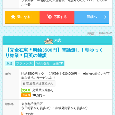
フト勤務
/
10名以上の大量募集
/
電話対応なし
/
パソコンスキ
ル不要
気になる！
応募する
詳細へ
掲載日：2026.08.05
未読
【完全在宅＊時給3500円】電話無し！朝ゆっく
り始業＊日英の通訳
派遣
ブランクOK
WEB登録・面接OK
時給3500円＋交 【月収例】630,000円～ ■給与の前払いが可
給与
能な速払いサービスあり
交通費別途支給あり
交通費支給あり
交通費
30万円～
月収例
東京都千代田区
勤務地
永田町駅から徒歩3分
/
赤坂見附駅から徒歩6分
その他