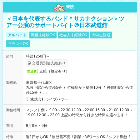
未読
＜日本を代表するバンド＊サカナクション＞ツ
アー公演のサポートバイト＠日本武道館
アルバイト
職種未経験OK
社会人未経験OK
大学生歓迎
ブランクOK
時給1250円～
給与
交通費別途支給あり
支給（規定有り）
交通費
東京都千代田区
勤務地
九段下駅から徒歩5分
/
竹橋駅から徒歩10分
/
神保町駅から徒
歩15分
/
…
株式会社ライブパワー
＜シフト例＞ 9:00～22:30 12:30～22:00 15:30～21:00 12:30～
勤務時間
19:00 12:30～22:00 上記の時間から好きな時間を選べます！ ※
時間は変更となる可能性があります
9月8日・9日
期間
週1日からOK
/
履歴書不要
/
副業・WワークOK
/
シフト勤務
/
特徴