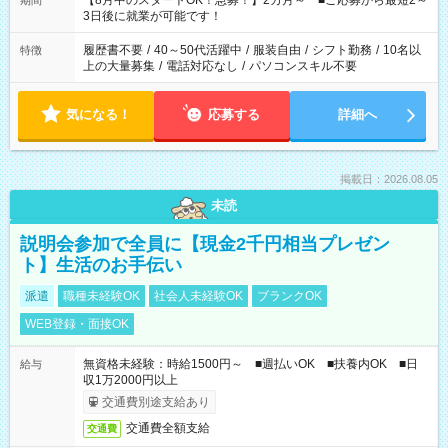
【8月中のスタートOK！急募！】2カ月～ ■ご応募から最短2～
期間
ね。 ※Wワーク希望の方へ 今ご覧のお仕事で希望する勤務時間
3日後に就業が可能です！
と、もう1つのお仕事の勤務時間。 合計で週40時間を超える場
合は応募できません。
履歴書不要
/
40～50代活躍中
/
服装自由
/
シフト勤務
/
10名以
特徴
上の大量募集
/
電話対応なし
/
パソコンスキル不要
気になる！
応募する
詳細へ
掲載日：2026.08.05
未読
説明会参加で全員に【現金2千円相当プレゼン
ト】生活のお手伝い
派遣
職種未経験OK
社会人未経験OK
ブランクOK
WEB登録・面接OK
無資格未経験：時給1500円～ ■週払いOK ■扶養内OK ■日
給与
収1万2000円以上
交通費別途支給あり
交通費全額支給
交通費