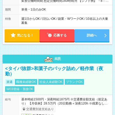
変形労働時間制 想定労働時間160時間/月 【シフト例】 ・8：00
～21：00
単発・1日のみOK
期間
週1日からOK / 日払いOK / 副業・WワークOK / 10名以上の大量
特徴
募集
気になる！
応募する
詳細へ
未読
<タイパ抜群>和菓子のパック詰め／軽作業（夜
勤）
派遣
職種未経験OK
社会人未経験OK
ブランクOK
WEB登録・面接OK
基本時給1500円・深夜時給1875円 ※交通費全額支給（規定あ
給与
り） 【月収例】28.5万円（20日勤務＋深夜120h ※残業なしの場
合）
交通費別途支給あり