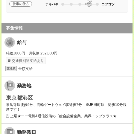
仕事の仕方
テキパキ
コツコツ
募集情報
給与
時給1800円 月収例 252,000円
交通費別途支給あり
全額支給
交通費
勤務地
東京都港区
泉岳寺駅徒歩5分、高輪ゲートウェイ駅徒歩7分 ※JR田町駅 徒歩10分程
度です！
上場★ーー電気&通信設備の『総合設備企業』業界トップクラス★
勤務曜日