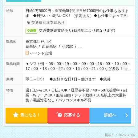
日給1万5000円～※実働5時間で日給7000円のお仕事もありま
給与
す ◆日払い・週払いOK！（規定あり）◆お仕事によって日給
も異なります
交通費別途支給あり
交通費別途支給あり(勤務地により異なります)
交通費
東京都江戸川区
勤務地
葛西駅
/
西葛西駅
/
小岩駅
/
…
イベント会場
▼シフト例 ・08：00～19：00 ・09：00～18：00 ・10：00～
勤務時間
17：00 ・13：00～22：00 ・16：00～21：00 など多数！ ※お
仕事により勤務時間が異なります
即日～OK！ ◆お好きな日1日～働けます ◆急募
期間
週1日からOK
/
日払いOK
/
履歴書不要
/
40～50代活躍中
/
副
特徴
業・WワークOK
/
服装自由
/
シフト勤務
/
10名以上の大量募
集
/
電話対応なし
/
パソコンスキル不要
気になる！
応募する
詳細へ
掲載日：2026.08.06