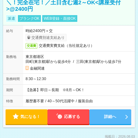
＼！完全在宅！／土日含む週2～OK<講座受付
>@2400円
派遣
ブランクOK
WEB登録・面接OK
時給2400円＋交
給与
交通費別途支給あり
交通費実費支給（当社規定あり）
交通費
東京都港区
勤務地
田町(東京都)駅から徒歩4分
/
三田(東京都)駅から徒歩7分
金融関連
8:30～12:30
勤務時間
【急募】即日～長期 ※8月～OK！
期間
履歴書不要
/
40～50代活躍中
/
服装自由
特徴
気になる！
応募する
詳細へ
掲載日：2026.08.03