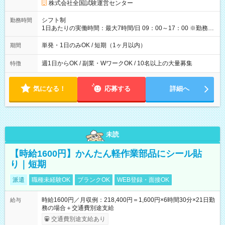
円の場合あり ・国家試験 7:00～13:30（休憩なし） 時給1,300
株式会社全国試験運営センター
円（役割手当＋100円）×6時間＝日収8,400円＋交通費 【試用期
間】試用期間なし
シフト制
勤務時間
1日あたりの実働時間：最大7時間/日 09：00～17：00 ※勤務時
間は 試験により異なります。
単発・1日のみOK / 短期（1ヶ月以内）
期間
週1日からOK / 副業・WワークOK / 10名以上の大量募集
特徴
気になる！
応募する
詳細へ
未読
【時給1600円】かんたん軽作業部品にシール貼
り｜短期
派遣
職種未経験OK
ブランクOK
WEB登録・面接OK
時給1600円／月収例：218,400円＝1,600円×6時間30分×21日勤
給与
務の場合＋交通費別途支給
交通費別途支給あり