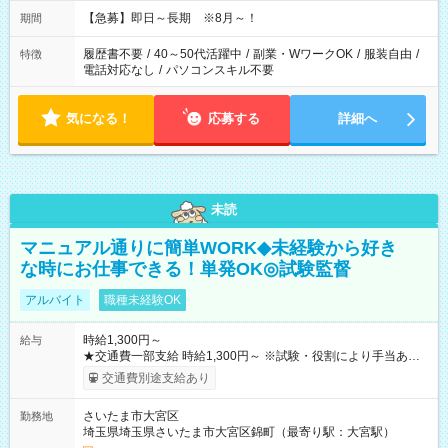
【急募】即日～長期 ※8月～！
期間
履歴書不要
/
40～50代活躍中
/
副業・WワークOK
/
服装自由
/
特徴
電話対応なし
/
パソコンスキル不要
気になる！
応募する
詳細へ
未読
マニュアル通りに簡単WORK◆未経験から好き
な時にお仕事できる！単発OK◎試験監督
アルバイト
職種未経験OK
時給1,300円～
給与
★交通費一部支給 時給1,300円～ ※試験・役割により手当あり
※勤務回数により昇給あり 【即給（前払い）オプションあ
交通費別途支給あり
り！】 希望される場合、勤務から1週間ほどで給与の一部を受け
取れます。 ※手数料418円がかかります。 【過去試験日の収入
さいたま市大宮区
勤務地
例】 ・河合塾模擬試験 8:30～17:30（休憩1時間） 時給1,300円
埼玉県埼玉県さいたま市大宮区錦町（最寄り駅：大宮駅）
×8時間＝日収10,400円＋交通費 ※当日の役割により時給＋100