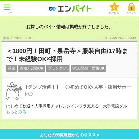
0
メニュー
気になる！
ログイン
お探しのバイト情報は掲載が終了しました。
掲載日 :2026
/
06
/
19
No.TMPE26-0386439
＜1800円！田町・泉岳寺＞服装自由/17時ま
で！未経験OK×採用
派遣
職種未経験OK
ブランクOK
WEB登録・面接OK
【テンプ活躍！】 〇初めてOK×人事・採用サポー
ト〇
はじめて歓迎＊人事採用チャレンジインフラ支える！大手電設グル
...
もっとみる
あなたの閲覧履歴からのオススメ