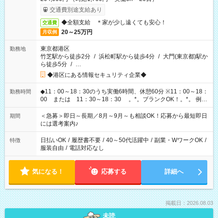
交通費別途支給あり
◆全額支給 ＊家が少し遠くても安心！
交通費
20～25万円
月収例
東京都港区
勤務地
竹芝駅から徒歩2分
/
浜松町駅から徒歩4分
/
大門(東京都)駅か
ら徒歩5分
/
…
◆港区にある情報セキュリティ企業◆
◆11：00～18：30のうち実働6時間、休憩60分 ※11：00～18：
勤務時間
00 または 11：30～18：30 。*。ブランクOK！。*。 例え
ば前職が、 在宅/財団法人/事務/コールセンター/受付/販売/カフェ
スタッフ スイーツ販売/ホテルフロント/化粧品販売/など 様々な
＜急募＞即日～長期／8月～9月～も相談OK！応募から最短即日
期間
業界から入社して活躍されています♪
には選考案内♪
日払いOK
/
履歴書不要
/
40～50代活躍中
/
副業・WワークOK
/
特徴
服装自由
/
電話対応なし
気になる！
応募する
詳細へ
掲載日：2026.08.03
未読