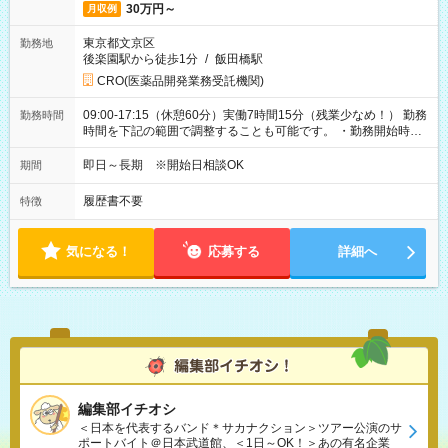
30万円～
月収例
東京都文京区
勤務地
後楽園駅から徒歩1分
/
飯田橋駅
CRO(医薬品開発業務受託機関)
09:00-17:15（休憩60分）実働7時間15分（残業少なめ！） 勤務
勤務時間
時間を下記の範囲で調整することも可能です。 ・勤務開始時
間 09:00～10:00 ・勤務終了時間 16:00～17:15 ・実働
05:00～07:15
即日～長期 ※開始日相談OK
期間
履歴書不要
特徴
気になる！
応募する
詳細へ
編集部イチオシ
＜日本を代表するバンド＊サカナクション＞ツアー公演のサ
ポートバイト＠日本武道館、＜1日～OK！＞あの有名企業