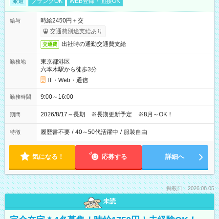
派遣
ブランクOK
WEB登録・面接OK
時給2450円＋交
給与
交通費別途支給あり
出社時の通勤交通費支給
交通費
東京都港区
勤務地
六本木駅から徒歩3分
IT・Web・通信
9:00～16:00
勤務時間
2026/8/17～長期 ※長期更新予定 ※8月～OK！
期間
履歴書不要
/
40～50代活躍中
/
服装自由
特徴
気になる！
応募する
詳細へ
掲載日：2026.08.05
未読