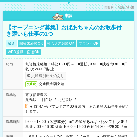
掲載日：2026.08.05
未読
【オープニング募集】おばあちゃんのお散歩付
き添いも仕事の1つ
派遣
職種未経験OK
社会人未経験OK
ブランクOK
WEB登録・面接OK
無資格未経験：時給1500円～ ■週払いOK ■扶養内OK ■日
給与
収1万2000円以上
交通費別途支給あり
交通費全額支給
交通費
東京都豊島区
勤務地
巣鴨駅
/
目白駅
/
北池袋駅
/
…
≪自宅からドアtoドアで30分以内！≫ご希望の勤務地を紹介
します。
9:00～18:00（休憩60分） ■ご希望があれば下記シフトもOK！
勤務時間
早番 7:00～16:00 遅番 10:00～19:00 夜勤 16:30～翌9:30 「家族
と休みを合わせたい」 「余裕を持って夕飯の準備がしたい」
「できれば残業はしたくない」 など、ご希望を教えてください