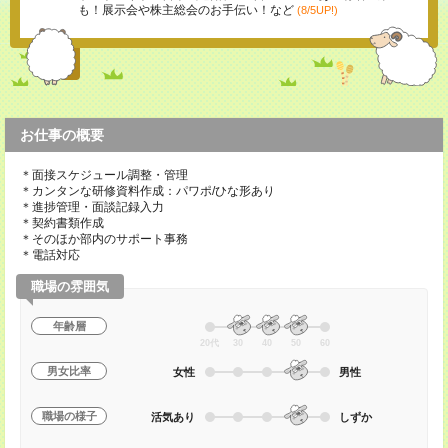
も！展示会や株主総会のお手伝い！など
(8/5UP!)
お仕事の概要
＊面接スケジュール調整・管理
＊カンタンな研修資料作成：パワポ/ひな形あり
＊進捗管理・面談記録入力
＊契約書類作成
＊そのほか部内のサポート事務
＊電話対応
職場の雰囲気
年齢層
20代
30
40
50
60
男女比率
女性
男性
職場の様子
活気あり
しずか