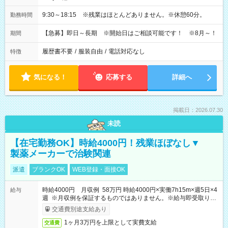
9:30～18:15 ※残業はほとんどありません。※休憩60分。
勤務時間
【急募】即日～長期 ※開始日はご相談可能です！ ※8月～！
期間
履歴書不要
/
服装自由
/
電話対応なし
特徴
気になる！
応募する
詳細へ
掲載日：2026.07.30
未読
【在宅勤務OK】時給4000円！残業ほぼなし▼
製薬メーカーで治験関連
派遣
ブランクOK
WEB登録・面接OK
時給4000円 月収例 58万円 時給4000円×実働7h15m×週5日×4
給与
週 ※月収例を保証するものではありません。※給与即受取りサ
ービス利用可（利用条件有）
交通費別途支給あり
1ヶ月3万円を上限として実費支給
交通費