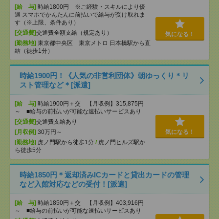
[給 与]
時給1800円 ※ご経験・スキルにより優
遇 スマホでかんたんに前払いで給与が受け取れま
す（※上限、条件あり）
[交通費]
交通費全額支給（規定あり）
気になる！
[勤務地]
東京都中央区 東京メトロ 日本橋駅から直
結（徒歩1分）
時給1900円！《人気の非営利団体》朝ゆっくり＊リ
スト管理など＊[派遣]
[給 与]
時給1900円＋交 【月収例】315,875円
～ ■給与の前払いが可能な速払いサービスあり
[交通費]
交通費支給あり
[月収例]
30万円～
気になる！
[勤務地]
虎ノ門駅から徒歩1分
/
虎ノ門ヒルズ駅か
ら徒歩5分
時給1850円＊返却済みICカードと貸出カードの管理
など入館対応などの受付！[派遣]
[給 与]
時給1850円＋交 【月収例】403,916円
～ ■給与の前払いが可能な速払いサービスあり