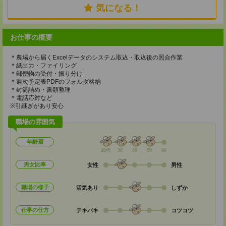
気になる！
お仕事の概要
＊農場から届くExcelデータのシステム取込・取込後の照合作業
＊紙出力・ファイリング
＊郵便物の受付・振り分け
＊週次予定表PDFのフォルダ格納
＊封筒詰め・書類整理
＊電話応対など
※引継ぎがあり安心
職場の雰囲気
年齢層
20代
30
40
50
60
男女比率
女性
男性
職場の様子
活気あり
しずか
仕事の仕方
テキパキ
コツコツ