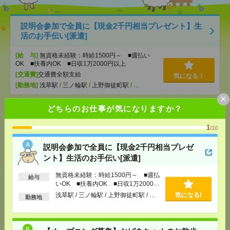
説明会参加で全員に【現金2千円相当プレゼント】生
活のお手伝い[派遣]
[給 与]
無資格未経験：時給1500円～ ■週払い
OK ■扶養内OK ■日収1万2000円以上
[交通費]
交通費全額支給
気になる！
[勤務地]
浅草駅
/
三ノ輪駅
/
上野御徒町駅
/
…
×
どちらのお仕事が気になりますか？
【オープニング募集】おばあちゃんのお散歩付き添
いも仕事の1つ[派遣]
1
/10
[給 与]
無資格未経験：時給1500円～ ■週払い
説明会参加で全員に【現金2千円相当プレゼ
OK ■扶養内OK ■日収1万2000円以上
ント】生活のお手伝い[派遣]
[交通費]
交通費全額支給
気になる！
[勤務地]
巣鴨駅
/
目白駅
/
北池袋駅
/
…
無資格未経験：時給1500円～ ■週払
給与
いOK ■扶養内OK ■日収1万2000円
以上
浅草駅 / 三ノ輪駅 / 上野御徒町駅 / …
気になる!
2050円＊町田市＠確定申告書類のデータ入力／週3～
勤務地
5勤務／期間限定[派遣]
[給 与]
時給2050円 月収例 147,600円