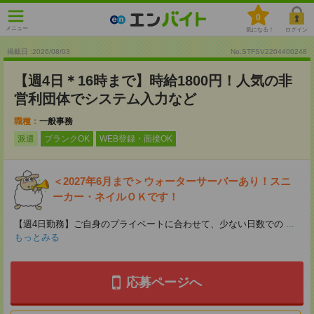
0
メニュー
気になる！
ログイン
掲載日 :2026
/
08
/
03
No.STFSV2204400248
【週4日＊16時まで】時給1800円！人気の非
営利団体でシステム入力など
職種：
一般事務
派遣
ブランクOK
WEB登録・面接OK
＜2027年6月まで＞ウォーターサーバーあり！スニ
ーカー・ネイルＯＫです！
【週4日勤務】ご自身のプライベートに合わせて、少ない日数での
...
もっとみる
応募ページへ