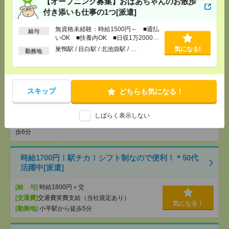
【オープニング募集】おばあちゃんのお散歩
[交通費]
全額支給
付き添いも仕事の1つ[派遣]
[月収例]
10～15万円
気になる！
[勤務地]
町田駅から徒歩13分
無資格未経験：時給1500円～ ■週払
給与
いOK ■扶養内OK ■日収1万2000円
以上
巣鴨駅 / 目白駅 / 北池袋駅 / …
気になる!
勤務地
【週5日×7時間】1950円！けんぽ組合での適用＆給付
のお仕事！[派遣]
[給 与]
時給1950円 月収例 273,000円 残業代
スキップ
どちらも気になる！
＋交通費は別途支給
[交通費]
全額支給
[月収例]
25～30万円
気になる！
しばらく表示しない
[勤務地]
茅場町駅から徒歩1分
/
水天宮前駅から徒
歩6分
時給1700円！駅チカ！シフト制なので便利！＊50代
活躍中[派遣]
[給 与]
時給1800円＋交
[交通費]
交通費実費支給（当社規定あり）
気になる！
[勤務地]
小平駅から徒歩5分