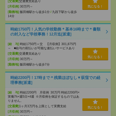
[交通費]
交通費支給あり
[月収例]
30万円～
気になる！
[勤務地]
飯田橋駅から徒歩1分
/
九段下駅から徒歩
14分
時給1750円！人気の学校勤務＊基本16時まで＊書類
の封入など学校事務！12月迄[派遣]
[給 与]
時給1750円＋交 【月収例】301,875円
～ ■給与の前払いが可能な速払いサービスあり
[交通費]
交通費支給あり
気になる！
[月収例]
30万円～
[勤務地]
飯田橋駅から徒歩7分
時給2200円！17時まで＊残業ほぼなし▼荻窪での経
理事務[派遣]
[給 与]
時給2200円 月収例 30万円 時給2200円×
実働7h×週5日×4週 ※月収例を保証するものではあ
りません。
[交通費]
1ヶ月3万円を上限として実費支給
気になる！
[月収例]
30万円～