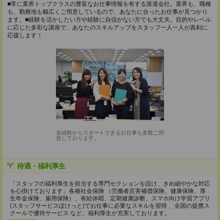
■常に業界トップクラスの豊富なお仕事情報を有する派遣会社。業界も、職種
も、勤務地も幅広くご用意しているので、あなたに合ったお仕事が見つかり
ます。■経験を活かしたい方や経験に自信がない方でも大丈夫。目的やレベル
に応じた多彩な講座で、あなたのスキルアップをスタッフ一人一人が真剣に
応援します！
未経験からスタートできるお仕事も多数ご用
意しております。
待遇・福利厚生
「スタッフの福利厚生を担当する専門セクションを設け、きめ細やかな対応
を心掛けております」各種社会保険 （労働者災害補償保険、健康保険、厚
生年金保険、雇用保険）、有給休暇、定期健康診断、スマホ向け学習アプリ
(スタッフサービスぽけっと)でお仕事に必要なスキルを習得 、全国の提携ス
クールで優待サービス など、福利厚生が充実しております。