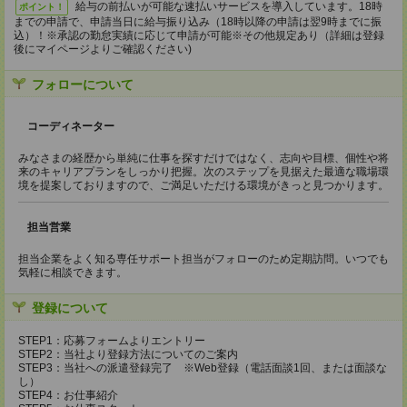
給与の前払いが可能な速払いサービスを導入しています。18時
ポイント！
までの申請で、申請当日に給与振り込み（18時以降の申請は翌9時までに振
込）！※承認の勤怠実績に応じて申請が可能※その他規定あり（詳細は登録
後にマイページよりご確認ください)
フォローについて
コーディネーター
みなさまの経歴から単純に仕事を探すだけではなく、志向や目標、個性や将
来のキャリアプランをしっかり把握。次のステップを見据えた最適な職場環
境を提案しておりますので、ご満足いただける環境がきっと見つかります。
担当営業
担当企業をよく知る専任サポート担当がフォローのため定期訪問。いつでも
気軽に相談できます。
登録について
STEP1：応募フォームよりエントリー
STEP2：当社より登録方法についてのご案内
STEP3：当社への派遣登録完了 ※Web登録（電話面談1回、または面談な
し）
STEP4：お仕事紹介