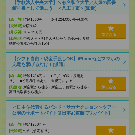
【学校法人中央大学】＼有名私立大学／人気の図書
館司書として働こう！＜八王子市＞[派遣]
[給 与]
時給1600円 月収例 224,000円+残業代
[交通費]
全額支給
[月収例]
20～25万円
気になる！
[勤務地]
中央大学・明星大学駅から徒歩5分
/
多摩
動物公園駅から徒歩15分
【シフト自由・現金手渡しOK】iPhoneなどスマホの
充電を繋げるだけ！[派遣]
[給 与]
時給1414円～ ▼日払いOK（規定あ
り） ■初勤務手当あり ※規定による
[勤務地]
新宿駅から徒歩
/
新宿三丁目駅から徒歩
/
気になる！
高田馬場駅から徒歩
/
…
＜日本を代表するバンド＊サカナクション＞ツアー
公演のサポートバイト＠日本武道館[アルバイト]
[給 与]
時給1250円～
[交通費]
支給（規定有り）