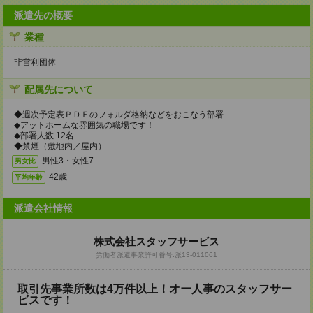
派遣先の概要
業種
非営利団体
配属先について
◆週次予定表ＰＤＦのフォルダ格納などをおこなう部署
◆アットホームな雰囲気の職場です！
◆部署人数 12名
◆禁煙（敷地内／屋内）
男性3・女性7
男女比
42歳
平均年齢
派遣会社情報
株式会社スタッフサービス
労働者派遣事業許可番号:派13-011061
取引先事業所数は4万件以上！オー人事のスタッフサー
ビスです！