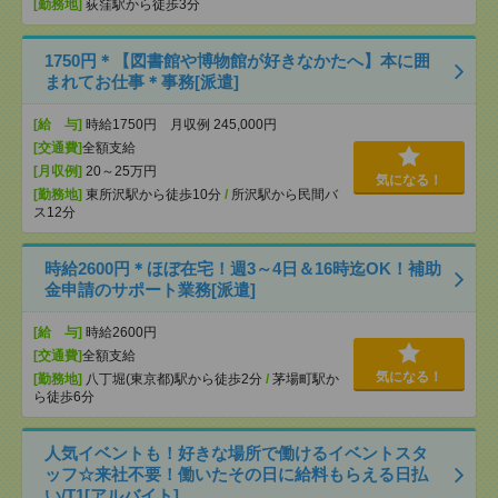
[勤務地]
荻窪駅から徒歩3分
1750円＊【図書館や博物館が好きなかたへ】本に囲
まれてお仕事＊事務[派遣]
[給 与]
時給1750円 月収例 245,000円
[交通費]
全額支給
[月収例]
20～25万円
気になる！
[勤務地]
東所沢駅から徒歩10分
/
所沢駅から民間バ
ス12分
時給2600円＊ほぼ在宅！週3～4日＆16時迄OK！補助
金申請のサポート業務[派遣]
[給 与]
時給2600円
[交通費]
全額支給
気になる！
[勤務地]
八丁堀(東京都)駅から徒歩2分
/
茅場町駅か
ら徒歩6分
人気イベントも！好きな場所で働けるイベントスタ
ッフ☆来社不要！働いたその日に給料もらえる日払
い/T1[アルバイト]