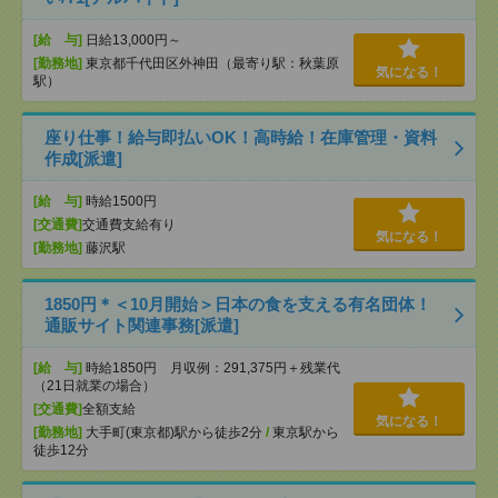
[給 与]
日給13,000円～
[勤務地]
東京都千代田区外神田（最寄り駅：秋葉原
気になる！
駅）
座り仕事！給与即払いOK！高時給！在庫管理・資料
作成[派遣]
[給 与]
時給1500円
[交通費]
交通費支給有り
気になる！
[勤務地]
藤沢駅
1850円＊＜10月開始＞日本の食を支える有名団体！
通販サイト関連事務[派遣]
[給 与]
時給1850円 月収例：291,375円＋残業代
（21日就業の場合）
[交通費]
全額支給
気になる！
[勤務地]
大手町(東京都)駅から徒歩2分
/
東京駅から
徒歩12分