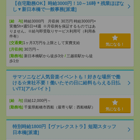
【在宅勤務OK】時給3000円！10～16時＊残業ほぼな
し▼新日本橋で一般事務[派遣]
[給 与]
時給3000円 月収例 30万円 時給3000円×
実働5h×週5日×4週 ※月収例を保証するものではあ
りません。※給与即受取りサービス利用可（利用条
件有）
[交通費]
1ヶ月3万円を上限として実費支給
気になる！
[月収例]
30万円～
[勤務地]
新日本橋駅から徒歩3分
/
三越前駅から徒
歩1分
サマソニなど人気音楽イベントも！好きな場所で働
ける☆来社不要！働いたその日に給料もらえる日払
い/T1[アルバイト]
[給 与]
日給12,000円～
[勤務地]
千葉県船橋市西船（最寄り駅：西船橋駅）
気になる！
特別時給1800円【ヴァレクストラ】短期スタッフ
日本橋[派遣]