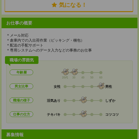
気になる！
お仕事の概要
＊メール対応
＊倉庫内での入出荷作業（ピッキング・梱包）
＊配送の手配サポート
＊専用システムへのデータ入力などの事務のお仕事
職場の雰囲気
年齢層
20代
30
40
50
60
男女比率
女性
男性
職場の様子
活気あり
しずか
仕事の仕方
テキパキ
コツコツ
募集情報