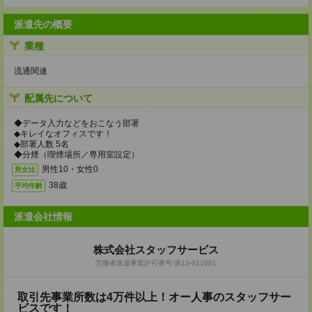
派遣先の概要
業種
流通関連
配属先について
◆データ入力などをおこなう部署
◆キレイなオフィスです！
◆部署人数 5名
◆分煙（喫煙場所／専用室設定）
男性10・女性0
男女比
38歳
平均年齢
派遣会社情報
株式会社スタッフサービス
労働者派遣事業許可番号:派13-011061
取引先事業所数は4万件以上！オー人事のスタッフサー
ビスです！