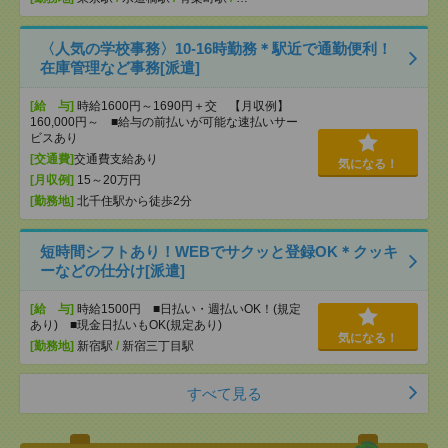
〈人気の学校事務〉10-16時勤務＊駅近で通勤便利！
在庫管理など事務[派遣]
[給 与]
時給1600円～1690円＋交 【月収例】
160,000円～ ■給与の前払いが可能な速払いサー
ビスあり
[交通費]
交通費支給あり
気になる！
[月収例]
15～20万円
[勤務地]
北千住駅から徒歩2分
短時間シフトあり！WEBでサクッと登録OK＊クッキ
ーなどの仕分け[派遣]
[給 与]
時給1500円 ■日払い・週払いOK！(規定
あり) ■現金日払いもOK(規定あり)
気になる！
[勤務地]
新宿駅
/
新宿三丁目駅
すべて見る