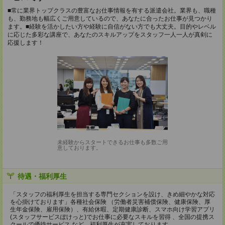
■常に業界トップクラスの豊富なお仕事情報を有する派遣会社。業界も、職種
も、勤務地も幅広くご用意しているので、あなたに合ったお仕事が見つかり
ます。■経験を活かしたい方や経験に自信がない方でも大丈夫。目的やレベル
に応じた多彩な講座で、あなたのスキルアップをスタッフ一人一人が真剣に
応援します！
未経験からスタートできるお仕事も多数ご用
意しております。
待遇・福利厚生
「スタッフの福利厚生を担当する専門セクションを設け、きめ細やかな対応
を心掛けております」各種社会保険 （労働者災害補償保険、健康保険、厚
生年金保険、雇用保険）、有給休暇、定期健康診断、スマホ向け学習アプリ
(スタッフサービスぽけっと)でお仕事に必要なスキルを習得 、全国の提携ス
クールで優待サービス など、福利厚生が充実しております。