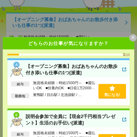
【オープニング募集】おばあちゃんのお散歩付き添
いも仕事の1つ[派遣]
×
[給 与]
無資格未経験：時給1500円～ ■週払い
OK ■扶養内OK ■日収1万2000円以上
どちらのお仕事が気になりますか？
[交通費]
交通費全額支給
気になる！
1
[勤務地]
巣鴨駅
/
目白駅
/
北池袋駅
/
…
/10
【オープニング募集】おばあちゃんのお散歩
説明会参加で全員に【現金2千円相当プレゼント】生
付き添いも仕事の1つ[派遣]
活のお手伝い[派遣]
無資格未経験：時給1500円～ ■週払
給与
[給 与]
無資格未経験：時給1500円～ ■週払い
いOK ■扶養内OK ■日収1万2000円
OK ■扶養内OK ■日収1万2000円以上
以上
巣鴨駅 / 目白駅 / 北池袋駅 / …
気になる!
勤務地
[交通費]
交通費全額支給
気になる！
[勤務地]
錦糸町駅
/
とうきょうスカイツリー駅
/
京
成曳舟駅
/
…
説明会参加で全員に【現金2千円相当プレゼ
ント】生活のお手伝い[派遣]
1870円＊無理なく時短で働こう！財団法人の事務局
で事務サポート[派遣]
無資格未経験：時給1500円～ ■週払
給与