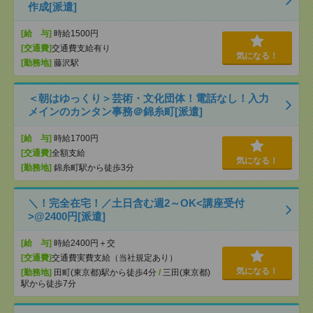
作成[派遣]
[給 与]
時給1500円
[交通費]
交通費支給有り
気になる！
[勤務地]
藤沢駅
＜朝はゆっくり＞芸術・文化団体！電話なし！入力
メインのカンタン事務＠錦糸町[派遣]
[給 与]
時給1700円
[交通費]
全額支給
気になる！
[勤務地]
錦糸町駅から徒歩3分
＼！完全在宅！／土日含む週2～OK<講座受付
>@2400円[派遣]
[給 与]
時給2400円＋交
[交通費]
交通費実費支給（当社規定あり）
気になる！
[勤務地]
田町(東京都)駅から徒歩4分
/
三田(東京都)
駅から徒歩7分