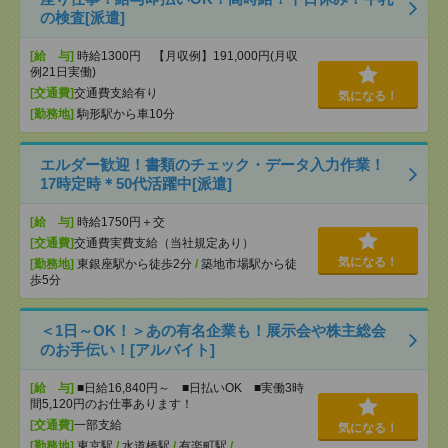
の検査[派遣]
[給 与]
時給1300円 【月収例】191,000円(月収
例21日実働)
[交通費]
交通費支給有り
気になる！
[勤務地]
駒形駅から車10分
エルダー歓迎！書類のチェック・データ入力作業！
17時定時＊50代活躍中[派遣]
[給 与]
時給1750円＋交
[交通費]
交通費実費支給（当社規定あり）
気になる！
[勤務地]
東銀座駅から徒歩2分
/
築地市場駅から徒
歩5分
＜1日～OK！＞あの有名企業も！展示会や株主総会
のお手伝い！[アルバイト]
[給 与]
■日給16,840円～ ■日払いOK ■実働3時
間5,120円のお仕事あります！
[交通費]
一部支給
気になる！
[勤務地]
東京駅
/
水道橋駅
/
有楽町駅
/
…