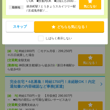
いOK ■扶養内OK ■日収1万2000円
以上
[給 与]
時給1870円 月収例 243,100円
錦糸町駅 / とうきょうスカイツリー駅
気になる!
勤務地
[交通費]
全額支給
/ 京成曳舟駅 / …
[月収例]
20～25万円
気になる！
[勤務地]
白金高輪駅から徒歩5分
/
泉岳寺駅から徒
歩7分
スキップ
どちらも気になる！
＜データ入力中心！＞17:30定時！こつこつサポート
しばらく表示しない
事務！1900円[派遣]
[給 与]
時給1900円 〇モデル月収：299,250円
※21日就業した場合
[交通費]
全額支給
気になる！
[勤務地]
神田(東京都)駅から徒歩2分
/
新日本橋駅か
ら徒歩4分
完全在宅＊4名募集！時給1750円！未経験OK！内定
通知書の内容確認など事務[派遣]
[給 与]
時給1750円＋交 【月収例】290,937円
～ ■給与の前払いが可能な速払いサービスあり
[交通費]
交通費支給あり