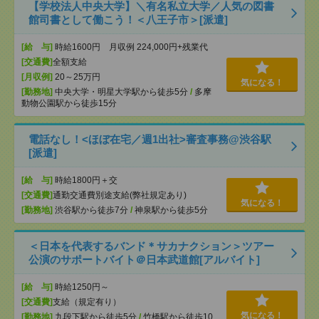
【学校法人中央大学】＼有名私立大学／人気の図書
館司書として働こう！＜八王子市＞[派遣]
[給 与]
時給1600円 月収例 224,000円+残業代
[交通費]
全額支給
[月収例]
20～25万円
気になる！
[勤務地]
中央大学・明星大学駅から徒歩5分
/
多摩
動物公園駅から徒歩15分
電話なし！<ほぼ在宅／週1出社>審査事務@渋谷駅
[派遣]
[給 与]
時給1800円＋交
[交通費]
通勤交通費別途支給(弊社規定あり)
気になる！
[勤務地]
渋谷駅から徒歩7分
/
神泉駅から徒歩5分
＜日本を代表するバンド＊サカナクション＞ツアー
公演のサポートバイト＠日本武道館[アルバイト]
[給 与]
時給1250円～
[交通費]
支給（規定有り）
気になる！
[勤務地]
九段下駅から徒歩5分
/
竹橋駅から徒歩10