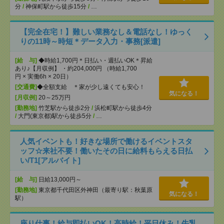
分
/
神保町駅から徒歩15分
/
…
【完全在宅！】難しい業務なし＆電話なし！ゆっく
りの11時～時短＊データ入力・事務[派遣]
[給 与]
◆時給1,700円＊日払い・週払いOK＊昇給
あり♪【月収例】 ・約204,000円 （時給1,700
円 × 実働6h × 20日）
[交通費]
◆全額支給 ＊家が少し遠くても安心！
気になる！
[月収例]
20～25万円
[勤務地]
竹芝駅から徒歩2分
/
浜松町駅から徒歩4分
/
大門(東京都)駅から徒歩5分
/
…
人気イベントも！好きな場所で働けるイベントスタ
ッフ☆来社不要！働いたその日に給料もらえる日払
い/T1[アルバイト]
[給 与]
日給13,000円～
[勤務地]
東京都千代田区外神田（最寄り駅：秋葉原
気になる！
駅）
座り仕事！給与即払いOK！高時給！平日休み！牛乳