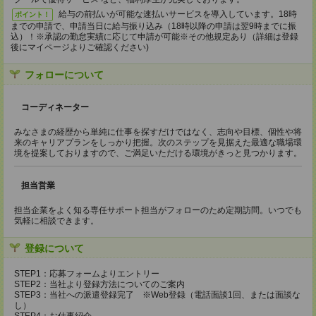
給与の前払いが可能な速払いサービスを導入しています。18時
ポイント！
までの申請で、申請当日に給与振り込み（18時以降の申請は翌9時までに振
込）！※承認の勤怠実績に応じて申請が可能※その他規定あり（詳細は登録
後にマイページよりご確認ください)
フォローについて
コーディネーター
みなさまの経歴から単純に仕事を探すだけではなく、志向や目標、個性や将
来のキャリアプランをしっかり把握。次のステップを見据えた最適な職場環
境を提案しておりますので、ご満足いただける環境がきっと見つかります。
担当営業
担当企業をよく知る専任サポート担当がフォローのため定期訪問。いつでも
気軽に相談できます。
登録について
STEP1：応募フォームよりエントリー
STEP2：当社より登録方法についてのご案内
STEP3：当社への派遣登録完了 ※Web登録（電話面談1回、または面談な
し）