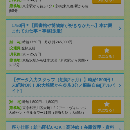
[月収例]
25～30万円
気になる！
[勤務地]
東京駅から徒歩1分
/
京橋(東京都)駅から徒
歩5分
1750円＊【図書館や博物館が好きなかたへ】本に囲
まれてお仕事＊事務[派遣]
[給 与]
時給1750円 月収例 245,000円
[交通費]
全額支給
[月収例]
20～25万円
気になる！
[勤務地]
東所沢駅から徒歩10分
/
所沢駅から民間バ
ス12分
【データ入力スタッフ（短期2ヶ月）】時給1800円！
未経験OK！JR大崎駅から徒歩3分／服装自由[アルバ
イト]
[給 与]
時給1,800円～1,800円
[勤務地]
東京都品川区大崎1-2-2アートヴィレッジ
気になる！
大崎セントラルタワー21階（最寄り駅：大崎駅）
座り仕事！給与即払いOK！高時給！在庫管理・資料