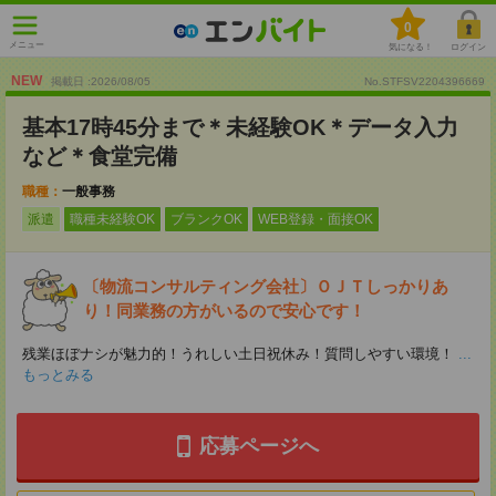
0
メニュー
気になる！
ログイン
NEW
掲載日 :2026
/
08
/
05
No.STFSV2204396669
基本17時45分まで＊未経験OK＊データ入力
など＊食堂完備
職種：
一般事務
派遣
職種未経験OK
ブランクOK
WEB登録・面接OK
〔物流コンサルティング会社〕ＯＪＴしっかりあ
り！同業務の方がいるので安心です！
残業ほぼナシが魅力的！うれしい土日祝休み！質問しやすい環境！
...
もっとみる
応募ページへ