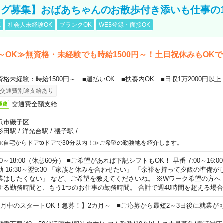
グ募集】おばあちゃんのお散歩付き添いも仕事の
K
社会人未経験OK
ブランクOK
WEB登録・面接OK
～OK≫無資格・未経験でも時給1500円～！土日祝休みもOK
資格未経験：時給1500円～ ■週払いOK ■扶養内OK ■日収1万2000円以上
交通費別途支給あり
交通費全額支給
通費
浜市磯子区
杉田駅
/
洋光台駅
/
磯子駅
/
…
≪自宅からドアtoドアで30分以内！≫ご希望の勤務地を紹介します。
00～18:00（休憩60分） ■ご希望があれば下記シフトもOK！ 早番 7:00～16:00 遅
勤 16:30～翌9:30 「家族と休みを合わせたい」 「余裕を持って夕飯の準備
業はしたくない」 など、ご希望を教えてくださいね。 ※Wワーク希望の方へ
する勤務時間と、もう1つのお仕事の勤務時間。 合計で週40時間を超える場
8月中のスタートOK！急募！】2カ月～ ■ご応募から最短2～3日後に就業が