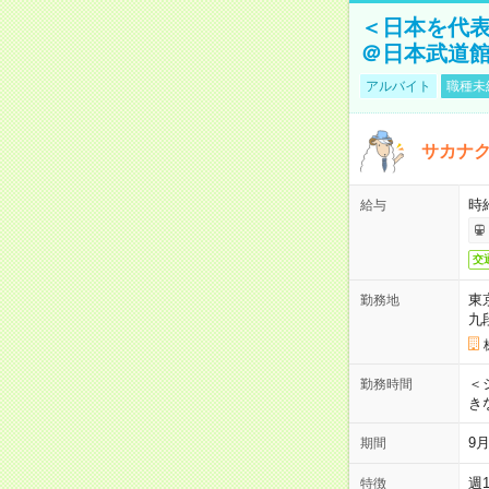
＜日本を代
＠日本武道
アルバイト
職種未
サカナク
時
給与
交
東
勤務地
九
＜シ
勤務時間
き
9
期間
週
特徴