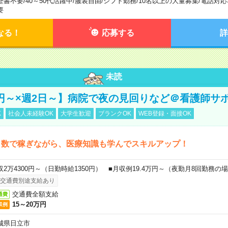
歴書不要
/
40～50代活躍中
/
服装自由
/
シフト勤務
/
10名以上の大量募集
/
電話対応
要
なる！
応募する
詳
未読
万円～×週2日～】病院で夜の見回りなど＠看護師サ
K
社会人未経験OK
大学生歓迎
ブランクOK
WEB登録・面接OK
日数で稼ぎながら、医療知識も学んでスキルアップ！
収2万4300円～（日勤時給1350円） ■月収例19.4万円～（夜勤月8回勤務の
交通費別途支給あり
交通費全額支給
通費
15～20万円
収例
城県日立市