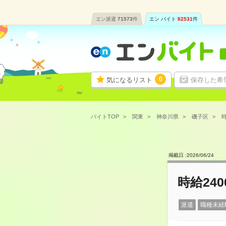
エン派遣
71573
件
エン バイト
82531
件
0
気になるリスト
保存した希
バイトTOP
関東
神奈川県
磯子区
時
掲載日 :
2026
/
06
/
24
時給24
派遣
職種未経