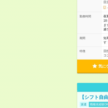
日
夜勤
勤務時間
1
ま
慮
短
期間
す
日
特徴
コ
気に
【シフト自由
派遣
職種未経験O