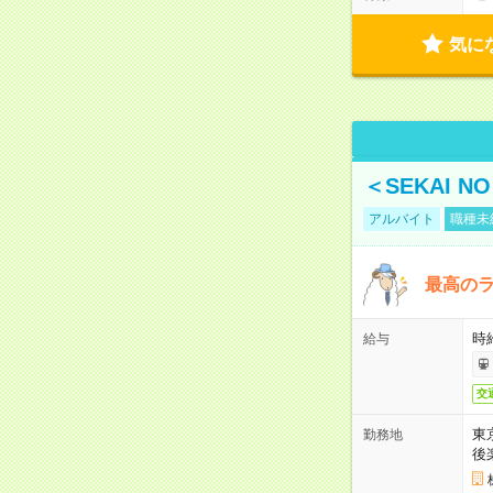
気に
＜SEKAI 
アルバイト
職種未
最高のラ
時
給与
交
東
勤務地
後