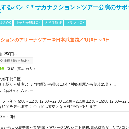
表するバンド＊サカナクション＞ツアー公演のサポ
館
経験OK
社会人未経験OK
大学生歓迎
ブランクOK
ションのアリーナツアー＠日本武道館／9月8日～9日
給1250円～
交通費別途支給あり
支給（規定有り）
通費
京都千代田区
段下駅から徒歩5分
/
竹橋駅から徒歩10分
/
神保町駅から徒歩15分
/
…
株式会社ライブパワー
フト例＞ 9:00～22:30 12:30～22:00 15:30～21:00 12:30～19:00 12:30
な時間を選べます！ ※時間は変更となる可能性があります
月8日・9日
1日からOK
/
履歴書不要
/
副業・WワークOK
/
シフト勤務
/
電話対応なし
/
パソコン