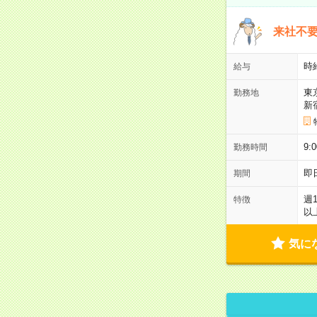
来社不要
時
給与
東
勤務地
新
9:
勤務時間
即
期間
週
特徴
以
気に