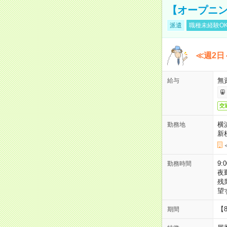
【オープニン
派遣
職種未経験O
≪週2日
無
給与
交
横
勤務地
新
9:
勤務時間
夜
残
望
【
期間