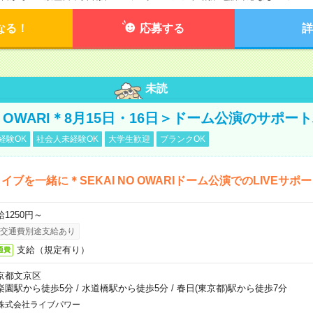
なる！
応募する
詳
未読
NO OWARI＊8月15日・16日＞ドーム公演のサポー
経験OK
社会人未経験OK
大学生歓迎
ブランクOK
イブを一緒に＊SEKAI NO OWARIドーム公演でのLIVEサポ
給1250円～
交通費別途支給あり
支給（規定有り）
通費
京都文京区
楽園駅から徒歩5分
/
水道橋駅から徒歩5分
/
春日(東京都)駅から徒歩7分
株式会社ライブパワー