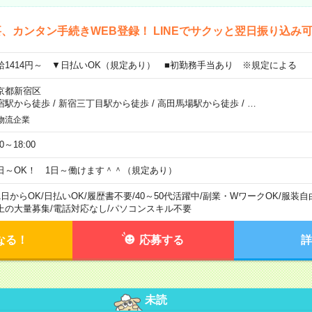
、カンタン手続きWEB登録！ LINEでサクッと翌日振り込み
給1414円～ ▼日払いOK（規定あり） ■初勤務手当あり ※規定による
京都新宿区
宿駅から徒歩
/
新宿三丁目駅から徒歩
/
高田馬場駅から徒歩
/
…
物流企業
00～18:00
日～OK！ 1日～働けます＾＾（規定あり）
1日からOK
/
日払いOK
/
履歴書不要
/
40～50代活躍中
/
副業・WワークOK
/
服装自
上の大量募集
/
電話対応なし
/
パソコンスキル不要
なる！
応募する
詳
未読