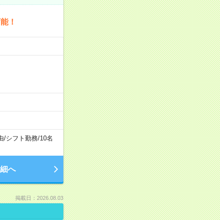
可能！
由
/
シフト勤務
/
10名
細へ
掲載日：2026.08.03