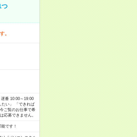
1つ
です。
番 10:00～19:00
がしたい」 「できれば
 今ご覧のお仕事で希
合は応募できません。
可能です！