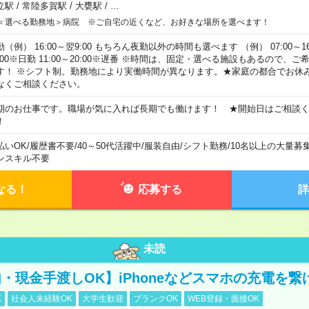
立駅
/
常陸多賀駅
/
大甕駅
/
…
＜選べる勤務地＞病院 ※ご自宅の近くなど、お好きな場所を選べます！
（例） 16:00～翌9:00 もちろん夜勤以外の時間も選べます （例） 07:00～16:
8:00※日勤 11:00～20:00※遅番 ※時間は、固定・選べる施設もあるので、
す！ ※シフト制。勤務地により実働時間が異なります。★家庭の都合でお休
なくご相談ください。
期のお仕事です。職場が気に入れば長期でも働けます！ ★開始日はご相談
！
払いOK
/
履歴書不要
/
40～50代活躍中
/
服装自由
/
シフト勤務
/
10名以上の大量募
ンスキル不要
なる！
応募する
詳
未読
・現金手渡しOK】iPhoneなどスマホの充電を繋
K
社会人未経験OK
大学生歓迎
ブランクOK
WEB登録・面接OK