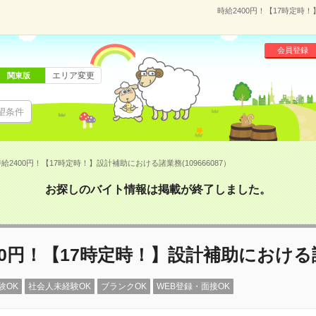
時給2400円！【17時定時！
会員登録
エリア変更
関東版
望条件
給2400円！【17時定時！】設計補助における諸業務(109666087）
お探しのバイト情報は掲載が終了しました。
00円！【17時定時！】設計補助におけ
験OK
社会人未経験OK
ブランクOK
WEB登録・面接OK