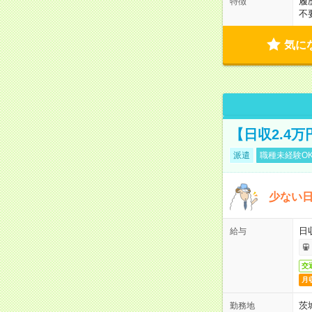
履
特徴
不
気に
【日収2.4
派遣
職種未経験O
少ない
日
給与
交
月
茨
勤務地