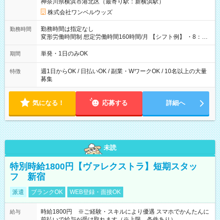
神奈川県横浜市港北区（最寄り駅：新横浜駅）
株式会社ワンベルウッズ
勤務時間は指定なし
勤務時間
変形労働時間制 想定労働時間160時間/月 【シフト例】 ・8：00
～21：00
単発・1日のみOK
期間
週1日からOK / 日払いOK / 副業・WワークOK / 10名以上の大量
特徴
募集
気になる！
応募する
詳細へ
未読
特別時給1800円【ヴァレクストラ】短期スタッ
フ 新宿
派遣
ブランクOK
WEB登録・面接OK
時給1800円 ※ご経験・スキルにより優遇 スマホでかんたんに
給与
前払いで給与が受け取れます（※上限、条件あり）