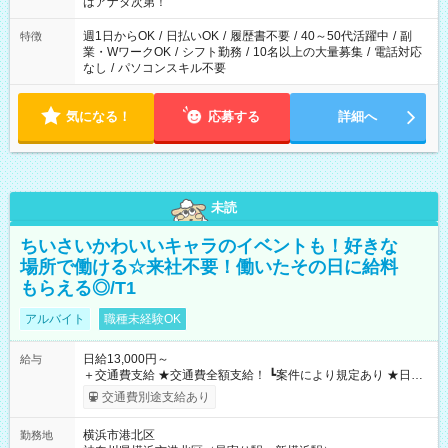
はアナタ次第！
週1日からOK
/
日払いOK
/
履歴書不要
/
40～50代活躍中
/
副
特徴
業・WワークOK
/
シフト勤務
/
10名以上の大量募集
/
電話対応
なし
/
パソコンスキル不要
気になる！
応募する
詳細へ
未読
ちいさいかわいいキャラのイベントも！好きな
場所で働ける☆来社不要！働いたその日に給料
もらえる◎/T1
アルバイト
職種未経験OK
日給13,000円～
給与
＋交通費支給 ★交通費全額支給！ ┗案件により規定あり ★日払
いOK！（規定あり） ┗働いたその日に現金GET♪ お仕事後はコ
交通費別途支給あり
ンビニATMから 日払い分を引き落とせます！ 【試用期間】試
用期間なし
横浜市港北区
勤務地