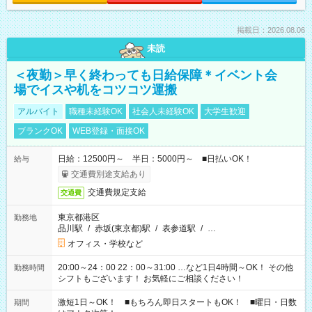
掲載日：2026.08.06
未読
＜夜勤＞早く終わっても日給保障＊イベント会
場でイスや机をコツコツ運搬
アルバイト
職種未経験OK
社会人未経験OK
大学生歓迎
ブランクOK
WEB登録・面接OK
日給：12500円～ 半日：5000円～ ■日払いOK！
給与
交通費別途支給あり
交通費規定支給
交通費
東京都港区
勤務地
品川駅
/
赤坂(東京都)駅
/
表参道駅
/
…
オフィス・学校など
20:00～24：00 22：00～31:00 …など1日4時間～OK！ その他
勤務時間
シフトもございます！ お気軽にご相談ください！
激短1日～OK！ ■もちろん即日スタートもOK！ ■曜日・日数
期間