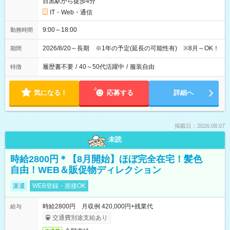
目黒駅から徒歩4分
IT・Web・通信
9:00～18:00
勤務時間
2026/8/20～長期 ※1年の予定(延長の可能性有) ※8月～OK！
期間
履歴書不要
/
40～50代活躍中
/
服装自由
特徴
気になる！
応募する
詳細へ
掲載日：2026.08.07
未読
時給2800円＊【8月開始】ほぼ完全在宅！髪色
自由！WEB＆販促物ディレクション
派遣
WEB登録・面接OK
時給2800円 月収例 420,000円+残業代
給与
交通費別途支給あり