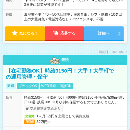
【8月中のスタートOK！急募！】2カ月～ ■ご応募から最短2～
期間
ね。 ※Wワーク希望の方へ 今ご覧のお仕事で希望する勤務時間
3日後に就業が可能です！
と、もう1つのお仕事の勤務時間。 合計で週40時間を超える場
合は応募できません。
履歴書不要
/
40～50代活躍中
/
服装自由
/
シフト勤務
/
10名以
特徴
上の大量募集
/
電話対応なし
/
パソコンスキル不要
気になる！
応募する
詳細へ
掲載日：2026.08.07
未読
【在宅勤務OK】時給3150円！大手！大手町で
の運用管理・保守
派遣
ブランクOK
WEB登録・面接OK
時給3150円 月収例 50万4000円 時給3150円×実働7h30m×週5
給与
日×4週+残業10h ※月収例を保証するものではありません。
交通費別途支給あり
1ヶ月3万円を上限として実費支給
交通費
30万円～
月収例