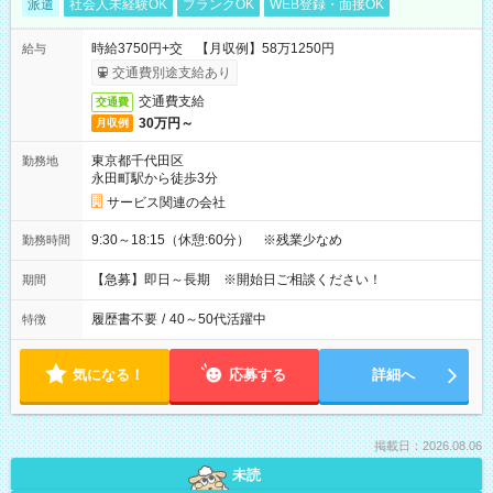
派遣
社会人未経験OK
ブランクOK
WEB登録・面接OK
時給3750円+交 【月収例】58万1250円
給与
交通費別途支給あり
交通費支給
交通費
30万円～
月収例
東京都千代田区
勤務地
永田町駅から徒歩3分
サービス関連の会社
9:30～18:15（休憩:60分） ※残業少なめ
勤務時間
【急募】即日～長期 ※開始日ご相談ください！
期間
履歴書不要
/
40～50代活躍中
特徴
気になる！
応募する
詳細へ
掲載日：2026.08.06
未読