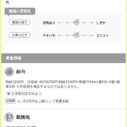
務
職場の雰囲気
職場の様子
活気あり
しずか
仕事の仕方
テキパキ
コツコツ
募集情報
給与
時給3150円 月収例 48万8250円 時給3150円×実働7h15m×週5日×4週+残
業10h ※月収例を保証するものではありません。
交通費別途支給あり
1ヶ月3万円を上限として実費支給
交通費
勤務地