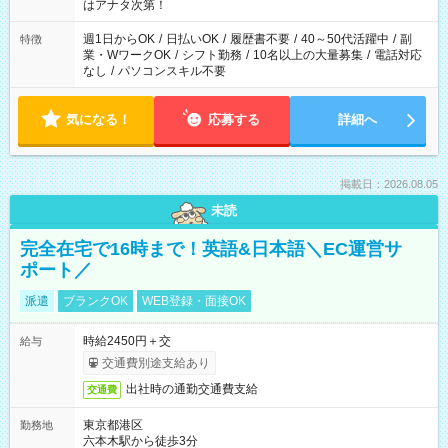
はアナタ次第！
週1日からOK
/
日払いOK
/
履歴書不要
/
40～50代活躍中
/
副
特徴
業・WワークOK
/
シフト勤務
/
10名以上の大量募集
/
電話対応
なし
/
パソコンスキル不要
気になる！
応募する
詳細へ
掲載日：2026.08.05
未読
完全在宅で16時まで！英語&日本語＼EC運営サ
ポート／
派遣
ブランクOK
WEB登録・面接OK
時給2450円＋交
給与
交通費別途支給あり
出社時の通勤交通費支給
交通費
東京都港区
勤務地
六本木駅から徒歩3分