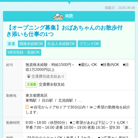
掲載日：2026.08.08
未読
【オープニング募集】おばあちゃんのお散歩付
き添いも仕事の1つ
派遣
職種未経験OK
社会人未経験OK
ブランクOK
WEB登録・面接OK
無資格未経験：時給1500円～ ■週払いOK ■扶養内OK ■日
給与
収1万2000円以上
交通費別途支給あり
交通費全額支給
交通費
東京都豊島区
勤務地
巣鴨駅
/
目白駅
/
北池袋駅
/
…
≪自宅からドアtoドアで30分以内！≫ご希望の勤務地を紹介
します。
9:00～18:00（休憩60分） ■ご希望があれば下記シフトもOK！
勤務時間
早番 7:00～16:00 遅番 10:00～19:00 夜勤 16:30～翌9:30 「家族
と休みを合わせたい」 「余裕を持って夕飯の準備がしたい」
「できれば残業はしたくない」 など、ご希望を教えてください