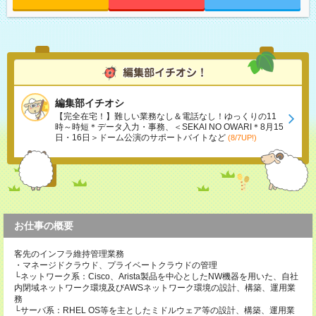
編集部イチオシ
【完全在宅！】難しい業務なし＆電話なし！ゆっくりの11
時～時短＊データ入力・事務、＜SEKAI NO OWARI＊8月15
日・16日＞ドーム公演のサポートバイトなど
(8/7UP!)
お仕事の概要
客先のインフラ維持管理業務
・マネージドクラウド、プライベートクラウドの管理
└ネットワーク系：Cisco、Arista製品を中心としたNW機器を用いた、自社
内閉域ネットワーク環境及びAWSネットワーク環境の設計、構築、運用業
務
└サーバ系：RHEL OS等を主としたミドルウェア等の設計、構築、運用業