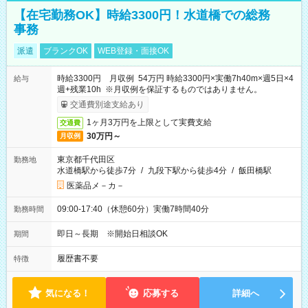
【在宅勤務OK】時給3300円！水道橋での総務
事務
派遣
ブランクOK
WEB登録・面接OK
時給3300円 月収例 54万円 時給3300円×実働7h40m×週5日×4
給与
週+残業10h ※月収例を保証するものではありません。
交通費別途支給あり
1ヶ月3万円を上限として実費支給
交通費
30万円～
月収例
東京都千代田区
勤務地
水道橋駅から徒歩7分
/
九段下駅から徒歩4分
/
飯田橋駅
医薬品メ－カ－
09:00-17:40（休憩60分）実働7時間40分
勤務時間
即日～長期 ※開始日相談OK
期間
履歴書不要
特徴
気になる！
応募する
詳細へ