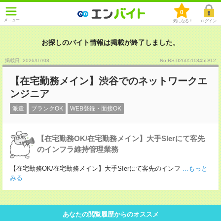
0
メニュー
気になる！
ログイン
お探しのバイト情報は掲載が終了しました。
掲載日 :2026
/
07
/
08
No.RSTI260511845D/12
【在宅勤務メイン】渋谷でのネットワークエ
ンジニア
派遣
ブランクOK
WEB登録・面接OK
【在宅勤務OK/在宅勤務メイン】大手SIerにて客先
のインフラ維持管理業務
【在宅勤務OK/在宅勤務メイン】大手SIerにて客先のインフ
...もっと
みる
あなたの閲覧履歴からのオススメ