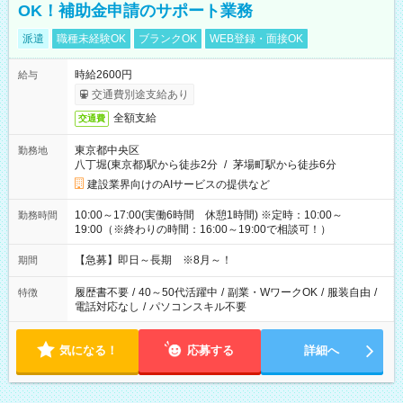
OK！補助金申請のサポート業務
派遣
職種未経験OK
ブランクOK
WEB登録・面接OK
時給2600円
給与
交通費別途支給あり
全額支給
交通費
東京都中央区
勤務地
八丁堀(東京都)駅から徒歩2分
/
茅場町駅から徒歩6分
建設業界向けのAIサービスの提供など
10:00～17:00(実働6時間 休憩1時間) ※定時：10:00～
勤務時間
19:00（※終わりの時間：16:00～19:00で相談可！）
【急募】即日～長期 ※8月～！
期間
履歴書不要
/
40～50代活躍中
/
副業・WワークOK
/
服装自由
/
特徴
電話対応なし
/
パソコンスキル不要
気になる！
応募する
詳細へ