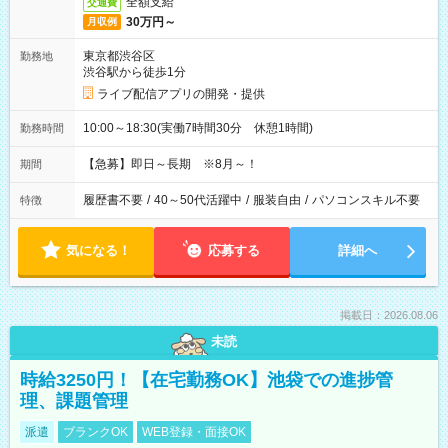
全額支給
交通費
30万円～
月収例
東京都渋谷区
勤務地
渋谷駅から徒歩1分
ライブ配信アプリの開発・提供
10:00～18:30(実働7時間30分 休憩1時間)
勤務時間
【急募】即日～長期 ※8月～！
期間
履歴書不要
/
40～50代活躍中
/
服装自由
/
パソコンスキル不要
特徴
気になる！
応募する
詳細へ
掲載日：2026.08.06
未読
時給3250円！【在宅勤務OK】池袋での進捗管
理、課題管理
派遣
ブランクOK
WEB登録・面接OK