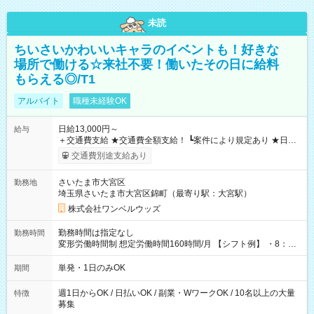
未読
ちいさいかわいいキャラのイベントも！好きな
場所で働ける☆来社不要！働いたその日に給料
もらえる◎/T1
アルバイト
職種未経験OK
日給13,000円～
給与
＋交通費支給 ★交通費全額支給！ ┗案件により規定あり ★日払
いOK！（規定あり） ┗働いたその日に現金GET♪ お仕事後はコ
交通費別途支給あり
ンビニATMから 日払い分を引き落とせます！ 【試用期間】試
用期間なし
さいたま市大宮区
勤務地
埼玉県さいたま市大宮区錦町（最寄り駅：大宮駅）
株式会社ワンベルウッズ
勤務時間は指定なし
勤務時間
変形労働時間制 想定労働時間160時間/月 【シフト例】 ・8：00
～21：00
単発・1日のみOK
期間
週1日からOK / 日払いOK / 副業・WワークOK / 10名以上の大量
特徴
募集