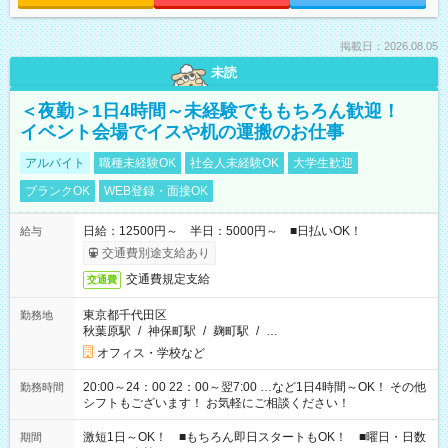
掲載日：2026.08.05
未読
＜夜勤＞1日4時間～未経験でももちろん歓迎！
イベント会場でイスや机の運搬のお仕事
アルバイト
職種未経験OK
社会人未経験OK
大学生歓迎
ブランクOK
WEB登録・面接OK
日給：12500円～ 半日：5000円～ ■日払いOK！
給与
交通費別途支給あり
交通費規定支給
交通費
東京都千代田区
勤務地
秋葉原駅
/
神保町駅
/
麹町駅
/
…
オフィス・学校など
20:00～24：00 22：00～翌7:00 …など1日4時間～OK！ その他
勤務時間
シフトもございます！ お気軽にご相談ください！
激短1日～OK！ ■もちろん即日スタートもOK！ ■曜日・日数
期間