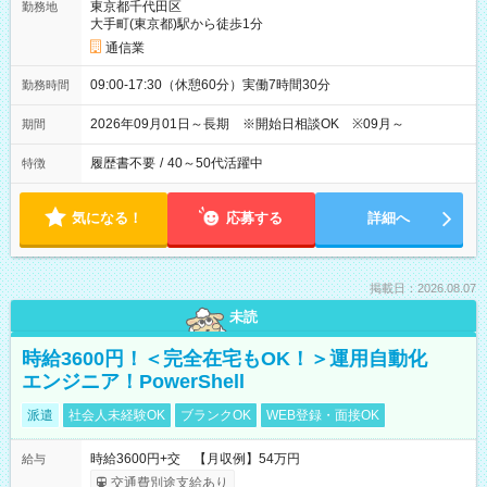
東京都千代田区
勤務地
大手町(東京都)駅から徒歩1分
通信業
09:00-17:30（休憩60分）実働7時間30分
勤務時間
2026年09月01日～長期 ※開始日相談OK ※09月～
期間
履歴書不要
/
40～50代活躍中
特徴
気になる！
応募する
詳細へ
掲載日：2026.08.07
未読
時給3600円！＜完全在宅もOK！＞運用自動化
エンジニア！PowerShell
派遣
社会人未経験OK
ブランクOK
WEB登録・面接OK
時給3600円+交 【月収例】54万円
給与
交通費別途支給あり