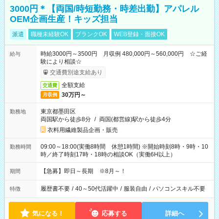
3000円＊【両国/時短勤務・時差出勤】アパレル
OEM企画生産！キッズ担当
派遣
職種未経験OK
ブランクOK
WEB登録・面接OK
時給3000円～3500円 月収例 480,000円～560,000円 ☆ご経
給与
験により相談☆
交通費別途支給あり
全額支給
交通費
30万円～
月収例
東京都墨田区
勤務地
両国駅から徒歩8分
/
両国(都営線)駅から徒歩4分
衣料用繊維製品企画・販売
09:00～18:00(実働8時間 休憩1時間) ※開始時刻8時・9時・10
勤務時間
時／終了時刻17時・18時の相談OK（実働6H以上）
【急募】即日～長期 ※8月～！
期間
履歴書不要
/
40～50代活躍中
/
服装自由
/
パソコンスキル不要
特徴
気になる！
応募する
詳細へ