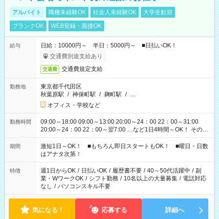
アルバイト
職種未経験OK
社会人未経験OK
大学生歓迎
ブランクOK
WEB登録・面接OK
日給：10000円～ 半日：5000円～ ■日払いOK！
給与
交通費別途支給あり
交通費規定支給
交通費
東京都千代田区
勤務地
秋葉原駅
/
神保町駅
/
麹町駅
/
…
オフィス・学校など
09:00～18:00 09:00～13:00 20:00～24：00 22：00～31:00
勤務時間
20:00～24：00 22：00～翌7:00 …など1日4時間～OK！ その他
シフトもございます！ お気軽にご相談ください！
激短1日～OK！ ■もちろん即日スタートもOK！ ■曜日・日数
期間
はアナタ次第！
週1日からOK
/
日払いOK
/
履歴書不要
/
40～50代活躍中
/
副
特徴
業・WワークOK
/
シフト勤務
/
10名以上の大量募集
/
電話対応
なし
/
パソコンスキル不要
気になる！
応募する
詳細へ