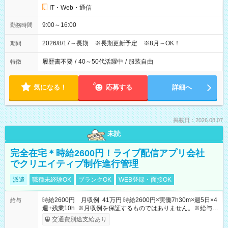
IT・Web・通信
9:00～16:00
勤務時間
2026/8/17～長期 ※長期更新予定 ※8月～OK！
期間
履歴書不要
/
40～50代活躍中
/
服装自由
特徴
気になる！
応募する
詳細へ
掲載日：2026.08.07
未読
完全在宅＊時給2600円！ライブ配信アプリ会社
でクリエイティブ制作進行管理
派遣
職種未経験OK
ブランクOK
WEB登録・面接OK
時給2600円 月収例 41万円 時給2600円×実働7h30m×週5日×4
給与
週+残業10h ※月収例を保証するものではありません。※給与即
受取りサービス利用可（利用条件有）
交通費別途支給あり