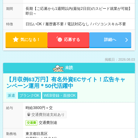
長期【ご応募から1週間以内(最短2日目)のスピード就業が可能】
期間
即日～
日払いOK
/
履歴書不要
/
電話対応なし
/
パソコンスキル不要
特徴
気になる！
応募する
詳細へ
掲載日：2026.08.03
未読
【月収例63万円】有名外資ECサイト！広告キャ
ンペーン運用＊50代活躍中
派遣
ブランクOK
WEB登録・面接OK
時給3800円＋交
給与
交通費別途支給あり
交通費別途
交通費
東京都目黒区
勤務地