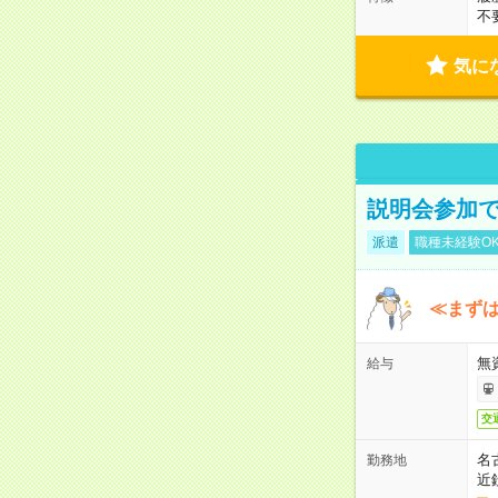
不
気に
説明会参加で
派遣
職種未経験O
≪まずは
無
給与
交
名
勤務地
近