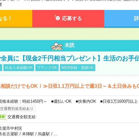
要
なる！
応募する
詳
未読
全員に【現金2千円相当プレゼント】生活のお手
K
社会人未経験OK
ブランクOK
WEB登録・面接OK
相談だけでもOK！≫日収1.1万円以上で週3日～＆土日休みも
資格未経験：時給1450円～ ■週払いOK ■扶養内OK ■日収1万1600円以上
交通費別途支給あり
交通費全額支給
通費
古屋市中村区
鉄名古屋駅
/
本陣駅
/
烏森駅
/
…