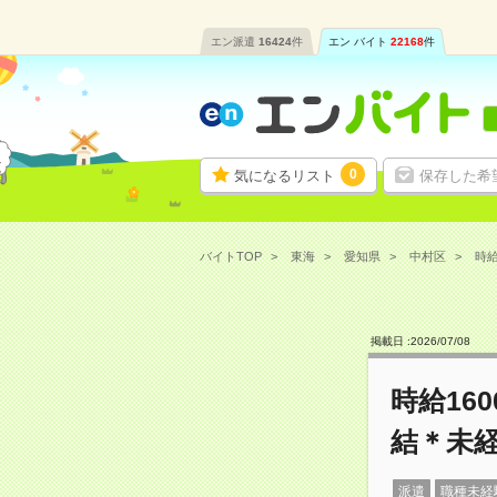
エン派遣
16424
件
エン バイト
22168
件
0
気になるリスト
保存した希
バイトTOP
東海
愛知県
中村区
時給
掲載日 :
2026
/
07
/
08
時給16
結＊未経
派遣
職種未経