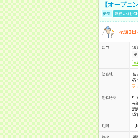
【オープニン
派遣
職種未経験O
≪週3日
無
給与
交
名
勤務地
名
9:
勤務時間
夜
残
望
【
期間
履
特徴