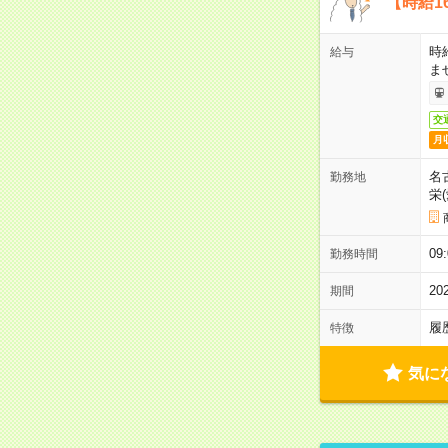
【時給1
時
給与
ま
交
月
名
勤務地
栄
0
勤務時間
2
期間
履
特徴
気に