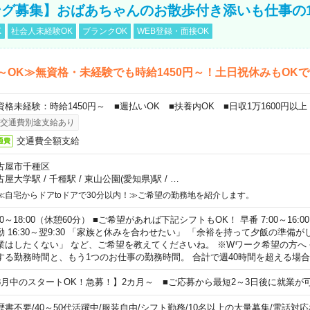
グ募集】おばあちゃんのお散歩付き添いも仕事の
K
社会人未経験OK
ブランクOK
WEB登録・面接OK
～OK≫無資格・未経験でも時給1450円～！土日祝休みもOK
資格未経験：時給1450円～ ■週払いOK ■扶養内OK ■日収1万1600円以上
交通費別途支給あり
交通費全額支給
通費
古屋市千種区
古屋大学駅
/
千種駅
/
東山公園(愛知県)駅
/
…
≪自宅からドアtoドアで30分以内！≫ご希望の勤務地を紹介します。
00～18:00（休憩60分） ■ご希望があれば下記シフトもOK！ 早番 7:00～16:00 遅
勤 16:30～翌9:30 「家族と休みを合わせたい」 「余裕を持って夕飯の準備
業はしたくない」 など、ご希望を教えてくださいね。 ※Wワーク希望の方へ
する勤務時間と、もう1つのお仕事の勤務時間。 合計で週40時間を超える場
8月中のスタートOK！急募！】2カ月～ ■ご応募から最短2～3日後に就業が
歴書不要
/
40～50代活躍中
/
服装自由
/
シフト勤務
/
10名以上の大量募集
/
電話対応