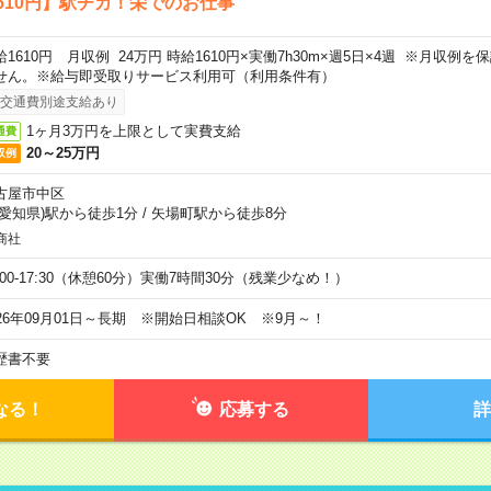
610円】駅チカ！栄でのお仕事
給1610円 月収例 24万円 時給1610円×実働7h30m×週5日×4週 ※月収例
せん。※給与即受取りサービス利用可（利用条件有）
交通費別途支給あり
1ヶ月3万円を上限として実費支給
通費
20～25万円
収例
古屋市中区
(愛知県)駅から徒歩1分
/
矢場町駅から徒歩8分
商社
9:00-17:30（休憩60分）実働7時間30分（残業少なめ！）
026年09月01日～長期 ※開始日相談OK ※9月～！
歴書不要
なる！
応募する
詳