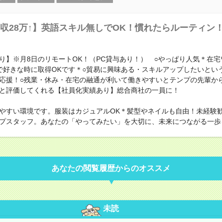
収28万↑】英語スキル無しでOK！慣れたらルーティン
り】※月8日のリモートOK！（PC貸与あり！） ○やっぱり人気＊在
で好きな時に取得OKです＊○貿易に興味ある・スキルアップしたいとい
応援！○残業・休み・在宅の融通が利いて働きやすいとテンプの先輩から
と評価してくれる【社員化実績あり】総合商社の一員に！
やすい環境です。服装はカジュアルOK＊髪型やネイルも自由！未経験
プスタッフ。あなたの「やってみたい」を大切に、未来につながる一歩
あなたの閲覧履歴からのオススメ
未読