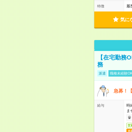
履
特徴
気に
【在宅勤務O
務
派遣
職種未経験O
急募！【
時
給与
ま
交
月