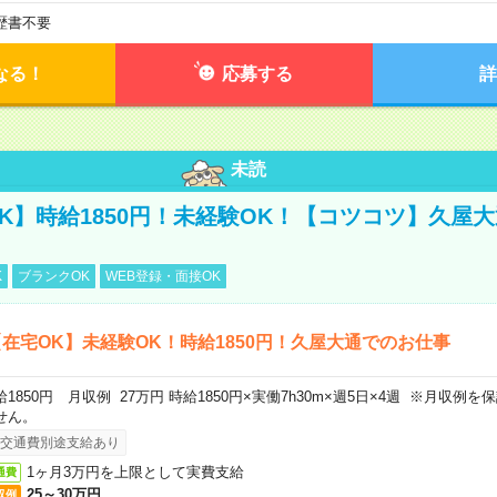
歴書不要
なる！
応募する
詳
未読
K】時給1850円！未経験OK！【コツコツ】久屋
K
ブランクOK
WEB登録・面接OK
在宅OK】未経験OK！時給1850円！久屋大通でのお仕事
給1850円 月収例 27万円 時給1850円×実働7h30m×週5日×4週 ※月収例
せん。
交通費別途支給あり
1ヶ月3万円を上限として実費支給
通費
25～30万円
収例