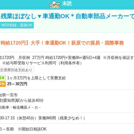
未読
残業ほぼなし▼車通勤OK＊自動車部品メーカー
WEB登録・面接OK
時給1720円】大手！車通勤OK！萩原での貿易・国際事務
給1720円 月収例 27万円 時給1720円×実働8h×週5日×4週 ※月収例を保
。※給与即受取りサービス利用可（利用条件有）
交通費別途支給あり
1ヶ月3万円を上限として実費支給
通費
25～30万円
収例
知県一宮市
原(愛知県)駅から徒歩40分
自動車・輸送機器メ－カ－
8:30-17:15（休憩45分）実働8時間（残業少なめ！）
日～長期 ※開始日相談OK