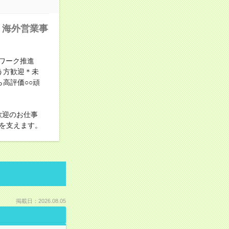
！海外営業事
宅ワーク推進
う方歓迎＊未
高評価○○頑
歓迎のお仕事
を支えます。
掲載日：2026.08.05