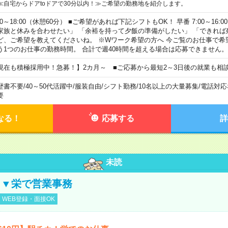
≪自宅からドアtoドアで30分以内！≫ご希望の勤務地を紹介します。
00～18:00（休憩60分） ■ご希望があれば下記シフトもOK！ 早番 7:00～16:00 遅
家族と休みを合わせたい」 「余裕を持って夕飯の準備がしたい」 「できれば
ど、ご希望を教えてくださいね。 ※Wワーク希望の方へ 今ご覧のお仕事で希
う1つのお仕事の勤務時間。 合計で週40時間を超える場合は応募できません。
現在も積極採用中！急募！】2カ月～ ■ご応募から最短2～3日後の就業も相
歴書不要
/
40～50代活躍中
/
服装自由
/
シフト勤務
/
10名以上の大量募集
/
電話対応
要
なる！
応募する
詳
未読
し▼栄で営業事務
WEB登録・面接OK