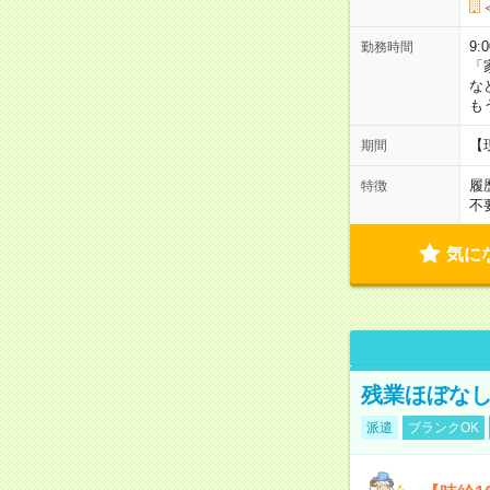
9:
勤務時間
「
な
も
【
期間
履
特徴
不
気に
残業ほぼな
派遣
ブランクOK