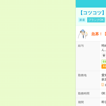
【コツコツ】
派遣
ブランクOK
急募！【
時
給与
ん
交
月
愛
勤務地
萩
0
勤務時間
即
期間