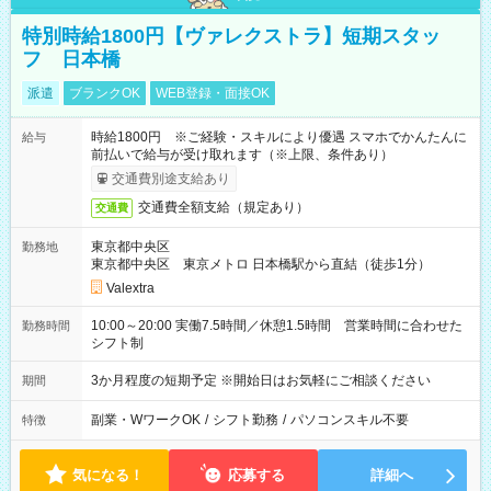
特別時給1800円【ヴァレクストラ】短期スタッ
フ 日本橋
派遣
ブランクOK
WEB登録・面接OK
時給1800円 ※ご経験・スキルにより優遇 スマホでかんたんに
給与
前払いで給与が受け取れます（※上限、条件あり）
交通費別途支給あり
交通費全額支給（規定あり）
交通費
東京都中央区
勤務地
東京都中央区 東京メトロ 日本橋駅から直結（徒歩1分）
Valextra
10:00～20:00 実働7.5時間／休憩1.5時間 営業時間に合わせた
勤務時間
シフト制
3か月程度の短期予定 ※開始日はお気軽にご相談ください
期間
副業・WワークOK
/
シフト勤務
/
パソコンスキル不要
特徴
気になる！
応募する
詳細へ