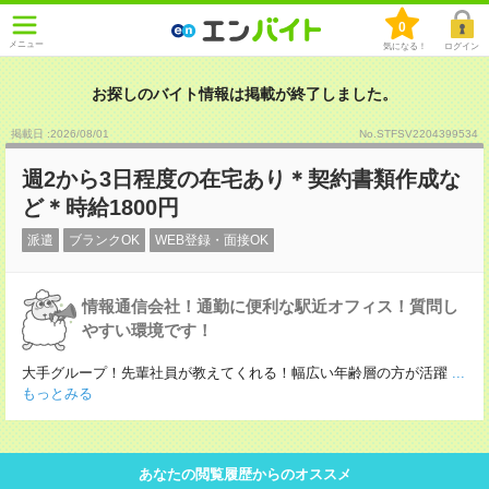
0
メニュー
気になる！
ログイン
お探しのバイト情報は掲載が終了しました。
掲載日 :2026
/
08
/
01
No.STFSV2204399534
週2から3日程度の在宅あり＊契約書類作成な
ど＊時給1800円
派遣
ブランクOK
WEB登録・面接OK
情報通信会社！通勤に便利な駅近オフィス！質問し
やすい環境です！
大手グループ！先輩社員が教えてくれる！幅広い年齢層の方が活躍
...
もっとみる
あなたの閲覧履歴からのオススメ