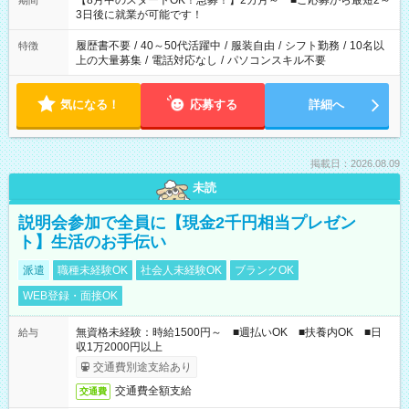
【8月中のスタートOK！急募！】2カ月～ ■ご応募から最短2～
期間
ね。 ※Wワーク希望の方へ 今ご覧のお仕事で希望する勤務時間
3日後に就業が可能です！
と、もう1つのお仕事の勤務時間。 合計で週40時間を超える場
合は応募できません。
履歴書不要
/
40～50代活躍中
/
服装自由
/
シフト勤務
/
10名以
特徴
上の大量募集
/
電話対応なし
/
パソコンスキル不要
気になる！
応募する
詳細へ
掲載日：2026.08.09
未読
説明会参加で全員に【現金2千円相当プレゼン
ト】生活のお手伝い
派遣
職種未経験OK
社会人未経験OK
ブランクOK
WEB登録・面接OK
無資格未経験：時給1500円～ ■週払いOK ■扶養内OK ■日
給与
収1万2000円以上
交通費別途支給あり
交通費全額支給
交通費