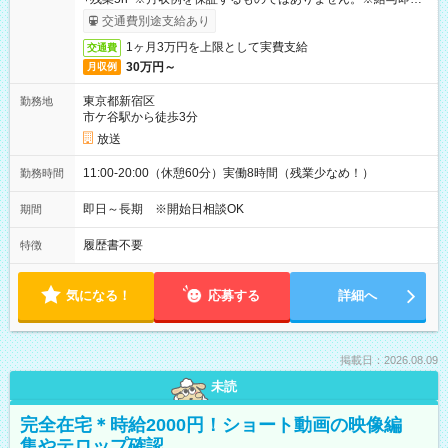
取りサービス利用可（利用条件有）
交通費別途支給あり
1ヶ月3万円を上限として実費支給
交通費
30万円～
月収例
東京都新宿区
勤務地
市ケ谷駅から徒歩3分
放送
11:00-20:00（休憩60分）実働8時間（残業少なめ！）
勤務時間
即日～長期 ※開始日相談OK
期間
履歴書不要
特徴
気になる！
応募する
詳細へ
掲載日：2026.08.09
未読
完全在宅＊時給2000円！ショート動画の映像編
集やテロップ確認