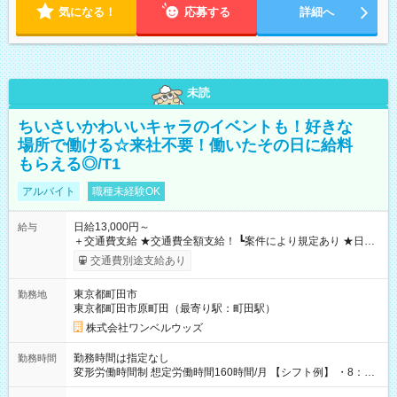
気になる！
応募する
詳細へ
未読
ちいさいかわいいキャラのイベントも！好きな
場所で働ける☆来社不要！働いたその日に給料
もらえる◎/T1
アルバイト
職種未経験OK
日給13,000円～
給与
＋交通費支給 ★交通費全額支給！ ┗案件により規定あり ★日払
いOK！（規定あり） ┗働いたその日に現金GET♪ お仕事後はコ
交通費別途支給あり
ンビニATMから 日払い分を引き落とせます！ 【試用期間】試
用期間なし
東京都町田市
勤務地
東京都町田市原町田（最寄り駅：町田駅）
株式会社ワンベルウッズ
勤務時間は指定なし
勤務時間
変形労働時間制 想定労働時間160時間/月 【シフト例】 ・8：00
～21：00