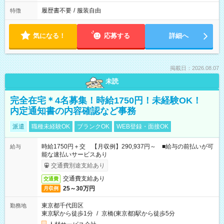
履歴書不要
/
服装自由
特徴
気になる！
応募する
詳細へ
掲載日：2026.08.07
未読
完全在宅＊4名募集！時給1750円！未経験OK！
内定通知書の内容確認など事務
派遣
職種未経験OK
ブランクOK
WEB登録・面接OK
時給1750円＋交 【月収例】290,937円～ ■給与の前払いが可
給与
能な速払いサービスあり
交通費別途支給あり
交通費支給あり
交通費
25～30万円
月収例
東京都千代田区
勤務地
東京駅から徒歩1分
/
京橋(東京都)駅から徒歩5分