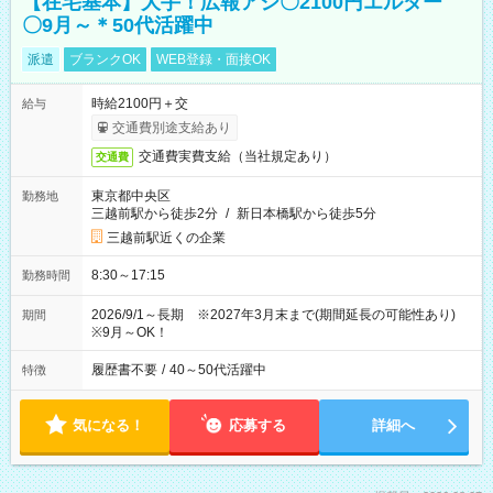
【在宅基本】大手！広報アシ〇2100円エルダー
〇9月～＊50代活躍中
派遣
ブランクOK
WEB登録・面接OK
時給2100円＋交
給与
交通費別途支給あり
交通費実費支給（当社規定あり）
交通費
東京都中央区
勤務地
三越前駅から徒歩2分
/
新日本橋駅から徒歩5分
三越前駅近くの企業
8:30～17:15
勤務時間
2026/9/1～長期 ※2027年3月末まで(期間延長の可能性あり)
期間
※9月～OK！
履歴書不要
/
40～50代活躍中
特徴
気になる！
応募する
詳細へ