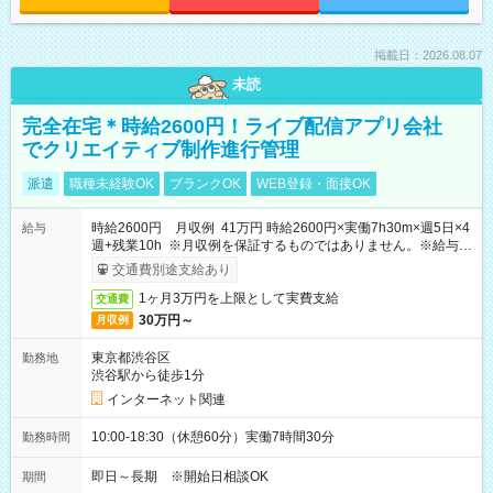
掲載日：2026.08.07
未読
完全在宅＊時給2600円！ライブ配信アプリ会社
でクリエイティブ制作進行管理
派遣
職種未経験OK
ブランクOK
WEB登録・面接OK
時給2600円 月収例 41万円 時給2600円×実働7h30m×週5日×4
給与
週+残業10h ※月収例を保証するものではありません。※給与即
受取りサービス利用可（利用条件有）
交通費別途支給あり
1ヶ月3万円を上限として実費支給
交通費
30万円～
月収例
東京都渋谷区
勤務地
渋谷駅から徒歩1分
インターネット関連
10:00-18:30（休憩60分）実働7時間30分
勤務時間
即日～長期 ※開始日相談OK
期間