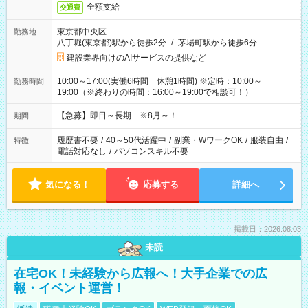
全額支給
交通費
東京都中央区
勤務地
八丁堀(東京都)駅から徒歩2分
/
茅場町駅から徒歩6分
建設業界向けのAIサービスの提供など
10:00～17:00(実働6時間 休憩1時間) ※定時：10:00～
勤務時間
19:00（※終わりの時間：16:00～19:00で相談可！）
【急募】即日～長期 ※8月～！
期間
履歴書不要
/
40～50代活躍中
/
副業・WワークOK
/
服装自由
/
特徴
電話対応なし
/
パソコンスキル不要
気になる！
応募する
詳細へ
掲載日：2026.08.03
未読
在宅OK！未経験から広報へ！大手企業での広
報・イベント運営！