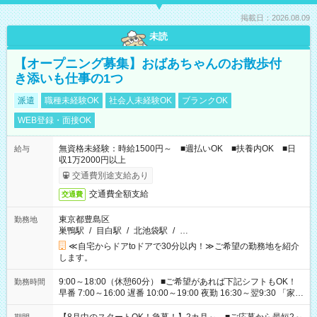
掲載日：2026.08.09
未読
【オープニング募集】おばあちゃんのお散歩付
き添いも仕事の1つ
派遣
職種未経験OK
社会人未経験OK
ブランクOK
WEB登録・面接OK
無資格未経験：時給1500円～ ■週払いOK ■扶養内OK ■日
給与
収1万2000円以上
交通費別途支給あり
交通費全額支給
交通費
東京都豊島区
勤務地
巣鴨駅
/
目白駅
/
北池袋駅
/
…
≪自宅からドアtoドアで30分以内！≫ご希望の勤務地を紹介
します。
9:00～18:00（休憩60分） ■ご希望があれば下記シフトもOK！
勤務時間
早番 7:00～16:00 遅番 10:00～19:00 夜勤 16:30～翌9:30 「家族
と休みを合わせたい」 「余裕を持って夕飯の準備がしたい」
「できれば残業はしたくない」 など、ご希望を教えてください