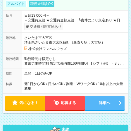
アルバイト
職種未経験OK
日給13,000円～
給与
＋交通費支給 ★交通費全額支給！ ┗案件により規定あり ★日払
いOK！（規定あり） ┗働いたその日に現金GET♪ お仕事後はコ
交通費別途支給あり
ンビニATMから 日払い分を引き落とせます！ 【試用期間】試
用期間なし
さいたま市大宮区
勤務地
埼玉県さいたま市大宮区錦町（最寄り駅：大宮駅）
株式会社ワンベルウッズ
勤務時間は指定なし
勤務時間
変形労働時間制 想定労働時間160時間/月 【シフト例】 ・8：00
～21：00
単発・1日のみOK
期間
週1日からOK / 日払いOK / 副業・WワークOK / 10名以上の大量
特徴
募集
気になる！
応募する
詳細へ
未読