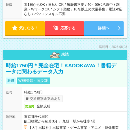
週1日からOK
/
日払いOK
/
履歴書不要
/
40～50代活躍中
/
副
特徴
業・WワークOK
/
シフト勤務
/
10名以上の大量募集
/
電話対応
なし
/
パソコンスキル不要
気になる！
応募する
詳細へ
掲載日：2026.08.08
未読
時給1750円＊完全在宅！KADOKAWA！書籍デ
ータに関わるデータ入力
派遣
WEB登録・面接OK
時給1750円
給与
交通費別途支給あり
全額支給
交通費
東京都千代田区
勤務地
飯田橋駅から徒歩3分
/
九段下駅から徒歩7分
【大手出版社】出版事業・ゲーム事業・アニメ・映像事業