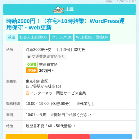
掲載日：2026.08.07
未読
時給2000円！〈在宅×10時始業〉WordPress運
用保守・Web更新
派遣
社会人未経験OK
ブランクOK
WEB登録・面接OK
時給2000円+交 【月収例】32万円
給与
交通費別途支給あり
交通費支給
交通費
30万円～
月収例
東京都新宿区
勤務地
四ツ谷駅から徒歩1分
インターネット関連サービス企業
10:00～19:00（休憩:60分） ※残業なし
勤務時間
10/01～長期 ※開始日ご相談ください！
期間
履歴書不要
/
40～50代活躍中
特徴