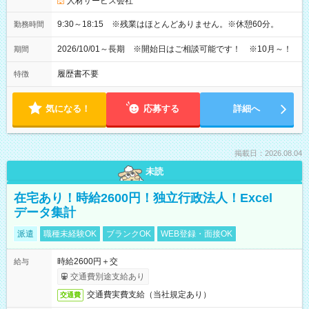
人材サービス会社
9:30～18:15 ※残業はほとんどありません。※休憩60分。
勤務時間
2026/10/01～長期 ※開始日はご相談可能です！ ※10月～！
期間
履歴書不要
特徴
気になる！
応募する
詳細へ
掲載日：2026.08.04
未読
在宅あり！時給2600円！独立行政法人！Excel
データ集計
派遣
職種未経験OK
ブランクOK
WEB登録・面接OK
時給2600円＋交
給与
交通費別途支給あり
交通費実費支給（当社規定あり）
交通費