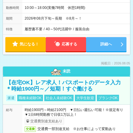
10:00～18:00(実働7時間 休憩1時間)
勤務時間
2026年08月下旬～長期 ※8月～！
期間
履歴書不要
/
40～50代活躍中
/
服装自由
特徴
気になる！
応募する
詳細へ
掲載日：2026.08.05
未読
【在宅OK】レア求人！パスポートのデータ入力
＊時給1900円～／短期！すぐ働ける
派遣
職種未経験OK
社会人未経験OK
大学生歓迎
ブランクOK
時給1900円～時給2100円 ▼日払い週払い可能！※規定有り
給与
▼1日6時間勤務で日収1万以上！
交通費別途支給あり
交通費一部別途支給 ※お仕事によって変動あり
交通費