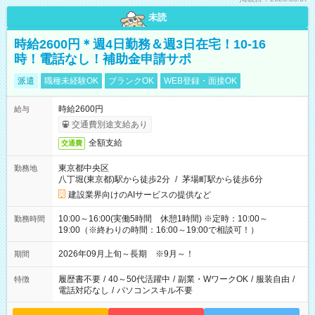
未読
時給2600円＊週4日勤務＆週3日在宅！10-16
時！電話なし！補助金申請サポ
派遣
職種未経験OK
ブランクOK
WEB登録・面接OK
時給2600円
給与
交通費別途支給あり
全額支給
交通費
東京都中央区
勤務地
八丁堀(東京都)駅から徒歩2分
/
茅場町駅から徒歩6分
建設業界向けのAIサービスの提供など
10:00～16:00(実働5時間 休憩1時間) ※定時：10:00～
勤務時間
19:00（※終わりの時間：16:00～19:00で相談可！）
2026年09月上旬～長期 ※9月～！
期間
履歴書不要
/
40～50代活躍中
/
副業・WワークOK
/
服装自由
/
特徴
電話対応なし
/
パソコンスキル不要