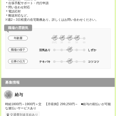
＊出張手配サポート・代行申請
＊問い合わせ対応
＊電話応対
＊郵送対応など。
※週2～3日程度の在宅勤務あり。詳しくはお問い合わせください。
職場の雰囲気
年齢層
20代
30
40
50
60
職場の様子
活気あり
しずか
仕事の仕方
テキパキ
コツコツ
募集情報
給与
時給1800円～1900円＋交 【月収例】299,250円～ ■給与の前払いが可能
な速払いサービスあり
交通費別途支給あり