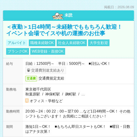
掲載日：2026.08.09
未読
＜夜勤＞1日4時間～未経験でももちろん歓迎！
イベント会場でイスや机の運搬のお仕事
アルバイト
職種未経験OK
社会人未経験OK
大学生歓迎
ブランクOK
WEB登録・面接OK
日給：12500円～ 半日：5000円～ ■日払いOK！
給与
交通費別途支給あり
交通費規定支給
交通費
東京都千代田区
勤務地
秋葉原駅
/
神保町駅
/
麹町駅
/
…
オフィス・学校など
20:00～24：00 22：00～翌7:00 …など1日4時間～OK！ その他
勤務時間
シフトもございます！ お気軽にご相談ください！
激短1日～OK！ ■もちろん即日スタートもOK！ ■曜日・日数
期間
はアナタ次第！