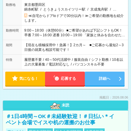
東京都墨田区
勤務地
錦糸町駅
/
とうきょうスカイツリー駅
/
京成曳舟駅
/
…
≪自宅からドアtoドアで30分以内！≫ご希望の勤務地を紹介
します。
9:00～18:00（休憩60分） ■ご希望があれば下記シフトもOK！
勤務時間
早番 7:00～16:00 遅番 10:00～19:00 「家族と休みを合わせた
い」 「余裕を持って夕飯の準備がしたい」 「できれば残業はし
たくない」 など、ご希望を教えてくださいね。 ※Wワーク希望
【現在も積極採用中！急募！】2カ月～ ■ご応募から最短2～3
期間
の方へ 今ご覧のお仕事で希望する勤務時間と、もう1つのお仕事
日後の就業も相談可能です！
の勤務時間。 合計で週40時間を超える場合は応募できません。
履歴書不要
/
40～50代活躍中
/
服装自由
/
シフト勤務
/
10名以
特徴
上の大量募集
/
電話対応なし
/
パソコンスキル不要
気になる！
応募する
詳細へ
掲載日：2026.08.06
未読
＃1日4時間～OK＃未経験歓迎！＃日払い＊イ
ベント会場でイスや机の運搬のお仕事