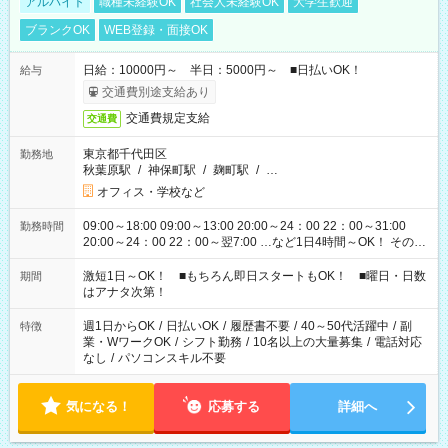
アルバイト
職種未経験OK
社会人未経験OK
大学生歓迎
ブランクOK
WEB登録・面接OK
日給：10000円～ 半日：5000円～ ■日払いOK！
給与
交通費別途支給あり
交通費規定支給
交通費
東京都千代田区
勤務地
秋葉原駅
/
神保町駅
/
麹町駅
/
…
オフィス・学校など
09:00～18:00 09:00～13:00 20:00～24：00 22：00～31:00
勤務時間
20:00～24：00 22：00～翌7:00 …など1日4時間～OK！ その他
シフトもございます！ お気軽にご相談ください！
激短1日～OK！ ■もちろん即日スタートもOK！ ■曜日・日数
期間
はアナタ次第！
週1日からOK
/
日払いOK
/
履歴書不要
/
40～50代活躍中
/
副
特徴
業・WワークOK
/
シフト勤務
/
10名以上の大量募集
/
電話対応
なし
/
パソコンスキル不要
気になる！
応募する
詳細へ