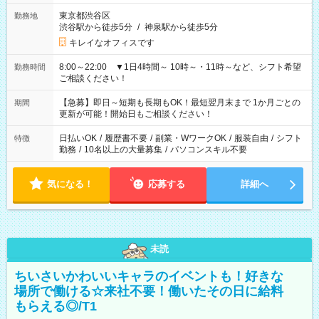
東京都渋谷区
勤務地
渋谷駅から徒歩5分
/
神泉駅から徒歩5分
キレイなオフィスです
8:00～22:00 ▼1日4時間～ 10時～・11時～など、シフト希望
勤務時間
ご相談ください！
【急募】即日～短期も長期もOK！最短翌月末まで 1か月ごとの
期間
更新が可能！開始日もご相談ください！
日払いOK
/
履歴書不要
/
副業・WワークOK
/
服装自由
/
シフト
特徴
勤務
/
10名以上の大量募集
/
パソコンスキル不要
気になる！
応募する
詳細へ
未読
ちいさいかわいいキャラのイベントも！好きな
場所で働ける☆来社不要！働いたその日に給料
もらえる◎/T1