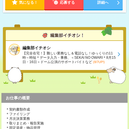
気になる！
応募する
詳細へ
編集部イチオシ
【完全在宅！】難しい業務なし＆電話なし！ゆっくりの11
時～時短＊データ入力・事務、＜SEKAI NO OWARI＊8月15
日・16日＞ドーム公演のサポートバイトなど
(8/7UP!)
お仕事の概要
＊契約書類作成
＊ファイリング
＊月次決算業務
＊取りまとめ・報告実施
＊固定資産・物品管理