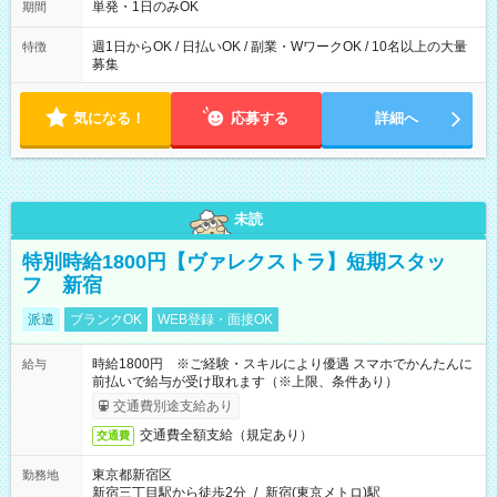
単発・1日のみOK
期間
週1日からOK / 日払いOK / 副業・WワークOK / 10名以上の大量
特徴
募集
気になる！
応募する
詳細へ
未読
特別時給1800円【ヴァレクストラ】短期スタッ
フ 新宿
派遣
ブランクOK
WEB登録・面接OK
時給1800円 ※ご経験・スキルにより優遇 スマホでかんたんに
給与
前払いで給与が受け取れます（※上限、条件あり）
交通費別途支給あり
交通費全額支給（規定あり）
交通費
東京都新宿区
勤務地
新宿三丁目駅から徒歩2分
/
新宿(東京メトロ)駅