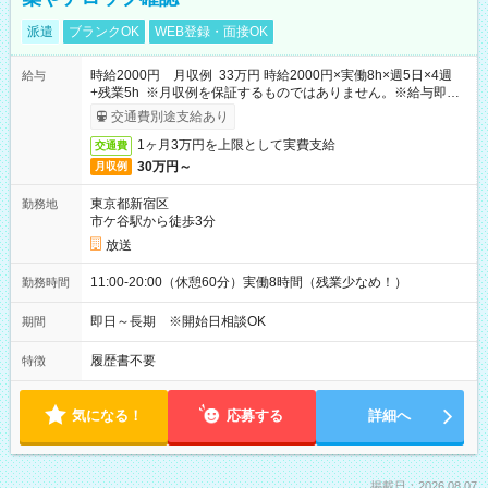
派遣
ブランクOK
WEB登録・面接OK
時給2000円 月収例 33万円 時給2000円×実働8h×週5日×4週
給与
+残業5h ※月収例を保証するものではありません。※給与即受
取りサービス利用可（利用条件有）
交通費別途支給あり
1ヶ月3万円を上限として実費支給
交通費
30万円～
月収例
東京都新宿区
勤務地
市ケ谷駅から徒歩3分
放送
11:00-20:00（休憩60分）実働8時間（残業少なめ！）
勤務時間
即日～長期 ※開始日相談OK
期間
履歴書不要
特徴
気になる！
応募する
詳細へ
掲載日：2026.08.07