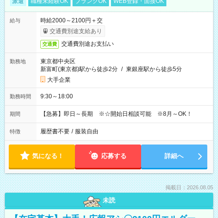
派遣
職種未経験OK
ブランクOK
WEB登録・面接OK
時給2000～2100円＋交
給与
交通費別途支給あり
交通費別途お支払い
交通費
東京都中央区
勤務地
新富町(東京都)駅から徒歩2分
/
東銀座駅から徒歩5分
大手企業
9:30～18:00
勤務時間
【急募】即日～長期 ※☆開始日相談可能 ※8月～OK！
期間
履歴書不要
/
服装自由
特徴
気になる！
応募する
詳細へ
掲載日：2026.08.05
未読