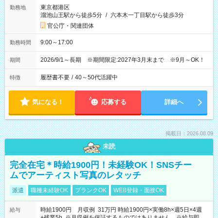
東京都港区
勤務地
溜池山王駅から徒歩5分
/
六本木一丁目駅から徒歩3分
官公庁・関連団体
9:00～17:00
勤務時間
2026/9/1～長期 ※期間限定:2027年3月末まで ※9月～OK！
期間
履歴書不要
/
40～50代活躍中
特徴
気になる！
応募する
詳細へ
掲載日：2026.08.09
未読
完全在宅＊時給1900円！未経験OK！SNSチー
ムでアーティスト写真のレタッチ
派遣
職種未経験OK
ブランクOK
WEB登録・面接OK
時給1900円 月収例 31万円 時給1900円×実働8h×週5日×4週
給与
+残業5h ※月収例を保証するものではありません。※給与即受