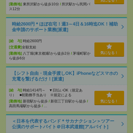
気になる！
[勤務地]
東所沢駅から徒歩10分
/
所沢駅から民間バ
ス12分
時給2600円＊ほぼ在宅！週3～4日＆16時迄OK！補助
金申請のサポート業務[派遣]
[給 与]
時給2600円
[交通費]
全額支給
気になる！
[勤務地]
八丁堀(東京都)駅から徒歩2分
/
茅場町駅か
ら徒歩6分
【シフト自由・現金手渡しOK】iPhoneなどスマホの
充電を繋げるだけ！[派遣]
[給 与]
時給1414円～ ▼日払いOK（規定あ
り） ■初勤務手当あり ※規定による
[勤務地]
新宿駅から徒歩
/
新宿三丁目駅から徒歩
/
気になる！
高田馬場駅から徒歩
/
…
＜日本を代表するバンド＊サカナクション＞ツアー
公演のサポートバイト＠日本武道館[アルバイト]