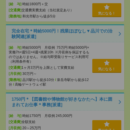
[給 与]
時給1800円＋交
[交通費]
交通費実費支給（当社規定あり）
気になる！
[勤務地]
和光市駅から徒歩5分
完全在宅＊時給5000円！残業ほぼなし▼品川での治
験関連[派遣]
[給 与]
時給5000円 月収例 75万円 時給5000円×
実働7h×週5日×4週+残業10h ※月収例を保証するも
のではありません。※給与即受取りサービス利用可
（利用条件有）
[交通費]
1ヶ月3万円を上限として実費支給
気になる！
[月収例]
30万円～
[勤務地]
品川駅から徒歩10分
/
泉岳寺駅から徒歩12
分
/
高輪ゲートウェイ駅
1750円＊【図書館や博物館が好きなかたへ】本に囲
まれてお仕事＊事務[派遣]
[給 与]
時給1750円 月収例 245,000円
[交通費]
全額支給
[月収例]
20～25万円