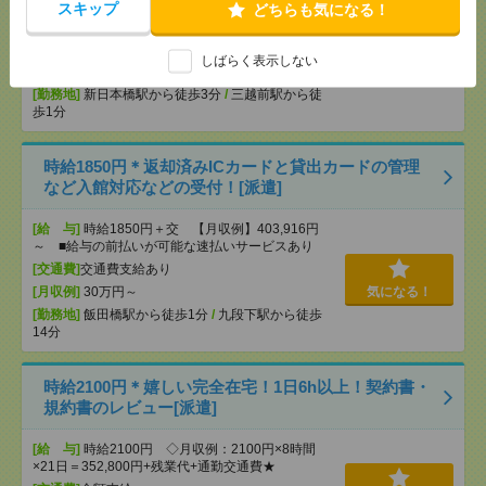
スキップ
どちらも気になる！
りません。※給与即受取りサービス利用可（利用条
件有）
[交通費]
1ヶ月3万円を上限として実費支給
気になる！
しばらく表示しない
[月収例]
30万円～
[勤務地]
新日本橋駅から徒歩3分
/
三越前駅から徒
歩1分
時給1850円＊返却済みICカードと貸出カードの管理
など入館対応などの受付！[派遣]
[給 与]
時給1850円＋交 【月収例】403,916円
～ ■給与の前払いが可能な速払いサービスあり
[交通費]
交通費支給あり
[月収例]
30万円～
気になる！
[勤務地]
飯田橋駅から徒歩1分
/
九段下駅から徒歩
14分
時給2100円＊嬉しい完全在宅！1日6h以上！契約書・
規約書のレビュー[派遣]
[給 与]
時給2100円 ◇月収例：2100円×8時間
×21日＝352,800円+残業代+通勤交通費★