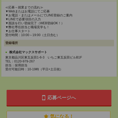
≪応募～就業までの流れ≫
▼Webまたはお電話にてご応募
▼お電話・またはメールにてLINE登録のご案内
▼LINEで必要項目の入力
▼面談を行い登録完了（WEB登録OK！）
▼弊社専任担当と職場見学も！
▼お仕事スタート
受付時間：10:00～19:00（土日含む）
登録場所
株式会社マックスサポート
東京都品川区東五反田1-6-3 いちご東五反田ビルB1F
TEL：0120-979-267
担当：採用担当
受付可能日時：10-19時（平日+土日祝）
応募ページへ
気になる！