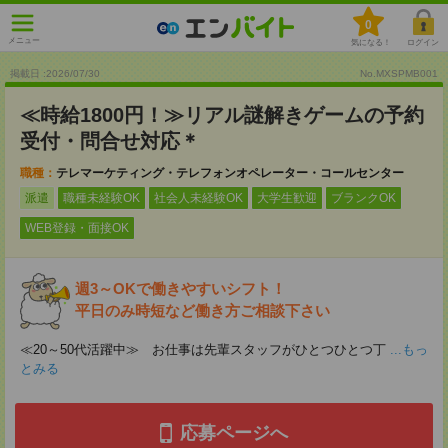
0
メニュー
気になる！
ログイン
掲載日 :2026
/
07
/
30
No.MXSPMB001
≪時給1800円！≫リアル謎解きゲームの予約
受付・問合せ対応＊
職種：
テレマーケティング・テレフォンオペレーター・コールセンター
派遣
職種未経験OK
社会人未経験OK
大学生歓迎
ブランクOK
WEB登録・面接OK
週3～OKで働きやすいシフト！
平日のみ時短など働き方ご相談下さい
≪20～50代活躍中≫ お仕事は先輩スタッフがひとつひとつ丁
...もっ
とみる
応募ページへ