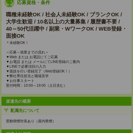
応募資格・条件
職種未経験OK / 社会人未経験OK / ブランクOK /
大学生歓迎 / 10名以上の大量募集 / 履歴書不要 /
40～50代活躍中 / 副業・WワークOK / WEB登録・
面接OK
＊未経験OK！
＜応募～就業までの流れ＞
▼Web または お電話にてご応募
▼お電話 または メールにてLINE登録のご案内
▼LINEで必要項目の入力
▼面談を行い登録完了（Web登録OK！）
▼弊社専任担当と職場見学
▼お仕事スタート
受付時間：10:00～19:00（土日含む）
派遣先の概要
配属先について
受動喫煙対策あり（屋内禁煙）