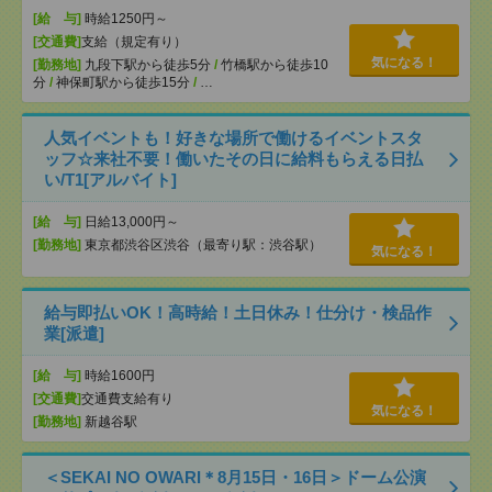
[給 与]
時給1250円～
[交通費]
支給（規定有り）
気になる！
[勤務地]
九段下駅から徒歩5分
/
竹橋駅から徒歩10
分
/
神保町駅から徒歩15分
/
…
人気イベントも！好きな場所で働けるイベントスタ
ッフ☆来社不要！働いたその日に給料もらえる日払
い/T1[アルバイト]
[給 与]
日給13,000円～
[勤務地]
東京都渋谷区渋谷（最寄り駅：渋谷駅）
気になる！
給与即払いOK！高時給！土日休み！仕分け・検品作
業[派遣]
[給 与]
時給1600円
[交通費]
交通費支給有り
気になる！
[勤務地]
新越谷駅
＜SEKAI NO OWARI＊8月15日・16日＞ドーム公演