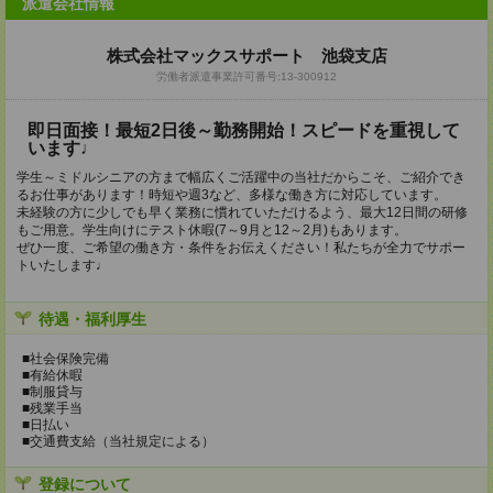
派遣会社情報
株式会社マックスサポート 池袋支店
労働者派遣事業許可番号:13-300912
即日面接！最短2日後～勤務開始！スピードを重視して
います♩
学生～ミドルシニアの方まで幅広くご活躍中の当社だからこそ、ご紹介でき
るお仕事があります！時短や週3など、多様な働き方に対応しています。
未経験の方に少しでも早く業務に慣れていただけるよう、最大12日間の研修
もご用意。学生向けにテスト休暇(7～9月と12～2月)もあります。
ぜひ一度、ご希望の働き方・条件をお伝えください！私たちが全力でサポー
トいたします♩
待遇・福利厚生
■社会保険完備
■有給休暇
■制服貸与
■残業手当
■日払い
■交通費支給（当社規定による）
登録について