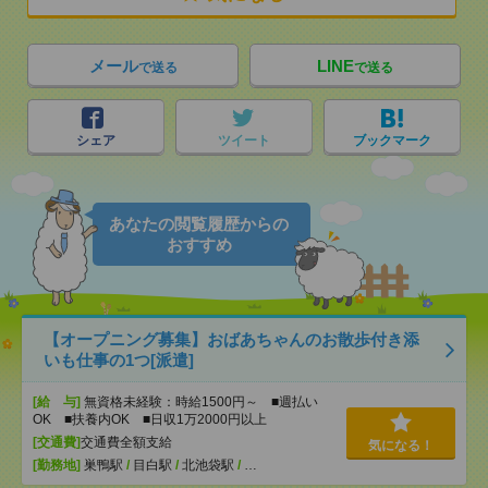
メール
LINE
で送る
で送る
シェア
ツイート
ブックマーク
あなたの閲覧履歴からの
おすすめ
【オープニング募集】おばあちゃんのお散歩付き添
いも仕事の1つ[派遣]
[給 与]
無資格未経験：時給1500円～ ■週払い
OK ■扶養内OK ■日収1万2000円以上
[交通費]
交通費全額支給
気になる！
[勤務地]
巣鴨駅
/
目白駅
/
北池袋駅
/
…