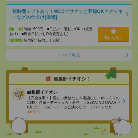
短時間シフトあり！WEBでサクッと登録OK＊クッキ
ーなどの仕分け[派遣]
[給 与]
時給1500円 ■日払い・週払いOK！(規定
あり) ■現金日払いもOK(規定あり)
気になる！
[勤務地]
新宿駅
/
新宿三丁目駅
すべて見る
編集部イチオシ
【完全在宅！】難しい業務なし＆電話なし！ゆっくりの
11時～時短＊データ入力・事務、＜SEKAI NO OWARI＊
8月15日・16日＞ドーム公演のサポートバイトなど
(8/7UP!)