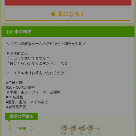
気になる！
お仕事の概要
＼リアル謎解きゲームの予約受付・問合せ対応／
▼具体的には
「〇日って空いてますか？」
「何分ぐらいかかりますか？」 など
マニュアル通りお答えいただくだけ！
#年齢不問
#20～50代活躍中
＃学生・主フ・フリーター活躍中
#20名募集
#髪型・服装・ネイル自由
#履歴書不要
職場の雰囲気
年齢層
20代
30
40
50
60