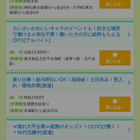
[交通費]
全額支給
気になる！
[勤務地]
神田(東京都)駅から徒歩5分
/
大手町(東京
都)駅から徒歩6分
ちいさいかわいいキャラのイベントも！好きな場所
で働ける☆来社不要！働いたその日に給料もらえる
◎/T1[アルバイト]
[給 与]
日給13,000円～
[勤務地]
東京都足立区千住旭町（最寄り駅：北千住
気になる！
駅）
座り仕事！給与即払いOK！高時給！土日休み！受入
れ・梱包作業[派遣]
[給 与]
時給1500円
[交通費]
交通費支給有り
気になる！
[勤務地]
谷塚駅から徒歩10分
≪憧れ大手企業≫総務のオシゴト！のびのび働く！
＊50代活躍中[派遣]