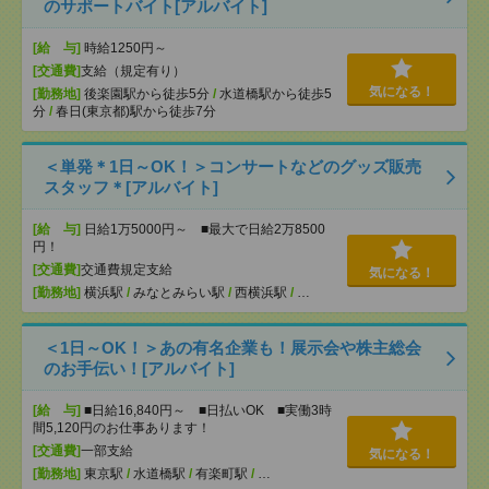
のサポートバイト[アルバイト]
[給 与]
時給1250円～
[交通費]
支給（規定有り）
気になる！
[勤務地]
後楽園駅から徒歩5分
/
水道橋駅から徒歩5
分
/
春日(東京都)駅から徒歩7分
＜単発＊1日～OK！＞コンサートなどのグッズ販売
スタッフ＊[アルバイト]
[給 与]
日給1万5000円～ ■最大で日給2万8500
円！
[交通費]
交通費規定支給
気になる！
[勤務地]
横浜駅
/
みなとみらい駅
/
西横浜駅
/
…
＜1日～OK！＞あの有名企業も！展示会や株主総会
のお手伝い！[アルバイト]
[給 与]
■日給16,840円～ ■日払いOK ■実働3時
間5,120円のお仕事あります！
[交通費]
一部支給
気になる！
[勤務地]
東京駅
/
水道橋駅
/
有楽町駅
/
…