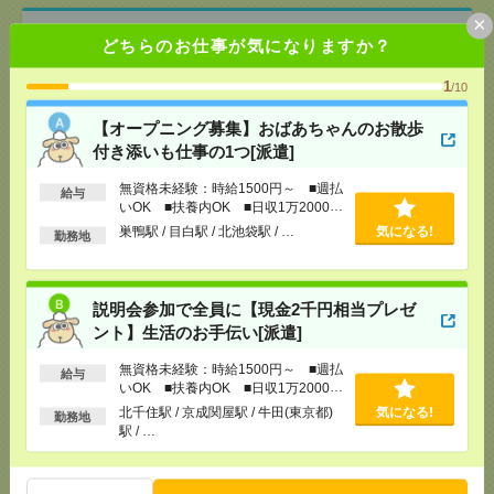
×
説明会参加で全員に【現金2千円相当プレゼント】生
どちらのお仕事が気になりますか？
活のお手伝い[派遣]
1
/10
[給 与]
無資格未経験：時給1500円～ ■週払い
OK ■扶養内OK ■日収1万2000円以上
【オープニング募集】おばあちゃんのお散歩
[交通費]
交通費全額支給
気になる！
付き添いも仕事の1つ[派遣]
[勤務地]
北千住駅
/
京成関屋駅
/
牛田(東京都)駅
/
…
無資格未経験：時給1500円～ ■週払
給与
いOK ■扶養内OK ■日収1万2000円
【在宅あり】2000円！事務のお仕事！英語読み書
以上
巣鴨駅 / 目白駅 / 北池袋駅 / …
気になる!
き！＠池袋[派遣]
勤務地
[給 与]
時給2000円 月収例 280,000円
[交通費]
全額支給
説明会参加で全員に【現金2千円相当プレゼ
[月収例]
25～30万円
気になる！
ント】生活のお手伝い[派遣]
[勤務地]
東池袋駅から徒歩5分
/
池袋駅から徒歩5分
無資格未経験：時給1500円～ ■週払
給与
いOK ■扶養内OK ■日収1万2000円
【在宅勤務OK】時給3000円！10～16時＊残業ほぼな
以上
北千住駅 / 京成関屋駅 / 牛田(東京都)
気になる!
勤務地
し▼新日本橋で一般事務[派遣]
駅 / …
[給 与]
時給3000円 月収例 30万円 時給3000円×
実働5h×週5日×4週 ※月収例を保証するものではあ