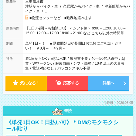
三重県津市
勤務地
津駅からバイク・車
/
久居駅からバイク・車
/
津新町駅からバ
イク・車
/
…
■物流センターなど ■勤務地選べます
【1日3時間～も相談OK!】 ＜シフト例＞ 9:00～12:00 10:00～
勤務時間
15:00 12:00～17:00 18:00～21:00 など こちら以外の時間帯も
お気軽にご相談ください！
単発1日～！ ★勤務開始日や期間はお気軽にご相談くださ
期間
い！ ＃8月～ ＃9月～
週1日からOK
/
日払いOK
/
履歴書不要
/
40～50代活躍中
/
副
特徴
業・WワークOK
/
服装自由
/
シフト勤務
/
10名以上の大量募
集
/
電話対応なし
/
パソコンスキル不要
気になる！
応募する
詳細へ
掲載日：2026.08.05
未読
《単発1日OK！日払い可》＊DMのモクモクシ
ール貼り