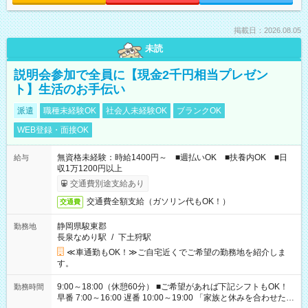
掲載日：2026.08.05
未読
説明会参加で全員に【現金2千円相当プレゼン
ト】生活のお手伝い
派遣
職種未経験OK
社会人未経験OK
ブランクOK
WEB登録・面接OK
無資格未経験：時給1400円～ ■週払いOK ■扶養内OK ■日
給与
収1万1200円以上
交通費別途支給あり
交通費全額支給（ガソリン代もOK！）
交通費
静岡県駿東郡
勤務地
長泉なめり駅
/
下土狩駅
≪車通勤もOK！≫ご自宅近くでご希望の勤務地を紹介しま
す。
9:00～18:00（休憩60分） ■ご希望があれば下記シフトもOK！
勤務時間
早番 7:00～16:00 遅番 10:00～19:00 「家族と休みを合わせた