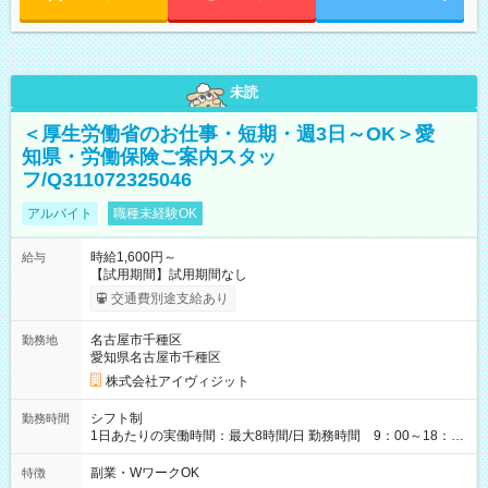
未読
＜厚生労働省のお仕事・短期・週3日～OK＞愛
知県・労働保険ご案内スタッ
フ/Q311072325046
アルバイト
職種未経験OK
時給1,600円～
給与
【試用期間】試用期間なし
交通費別途支給あり
名古屋市千種区
勤務地
愛知県名古屋市千種区
株式会社アイヴィジット
シフト制
勤務時間
1日あたりの実働時間：最大8時間/日 勤務時間 9：00～18：
00(実働8h、休憩1h) 土日祝含む週3日～OK、シフト制 ※もちろ
ん週5日勤務もOK♪ 勤務期間：2026年8月12日～9月9日※リスト
副業・WワークOK
特徴