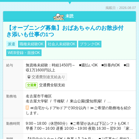
掲載日：2026.08.07
未読
【オープニング募集】おばあちゃんのお散歩付
き添いも仕事の1つ
派遣
職種未経験OK
社会人未経験OK
ブランクOK
WEB登録・面接OK
無資格未経験：時給1450円～ ■週払いOK ■扶養内OK ■日
給与
収1万1600円以上
交通費別途支給あり
交通費全額支給
交通費
名古屋市千種区
勤務地
名古屋大学駅
/
千種駅
/
東山公園(愛知県)駅
/
…
≪自宅からドアtoドアで30分以内！≫ご希望の勤務地を紹介
します。
9:00～18:00（休憩60分） ■ご希望があれば下記シフトもOK！
勤務時間
早番 7:00～16:00 遅番 10:00～19:00 夜勤 16:30～翌9:30 「家族
と休みを合わせたい」 「余裕を持って夕飯の準備がしたい」
「できれば残業はしたくない」 など、ご希望を教えてください