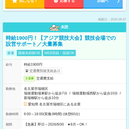
気になる！
応募する
詳細へ
掲載日：2026.08.07
未読
時給1900円！【アジア競技大会】競技会場での
設営サポート／大量募集
派遣
職種未経験OK
WEB登録・面接OK
時給1900円
給与
交通費別途支給あり
交通費支給
交通費
名古屋市瑞穂区
勤務地
瑞穂運動場東駅から徒歩7分
/
瑞穂運動場西駅から徒歩10分
/
新瑞橋駅から徒歩10分
愛知県 名古屋市瑞穂区にある企業
9:00～18:00(実働:8時間) (休憩60分)
勤務時間
【急募】即日～2026/9/30 ★8月～OK！
期間