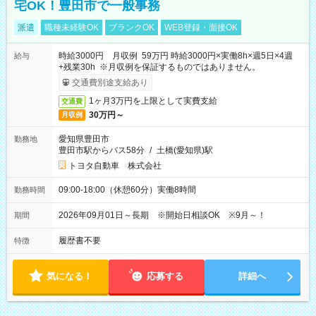
宅OK！豊田市で一般事務
派遣
職種未経験OK
ブランクOK
WEB登録・面接OK
時給3000円 月収例 59万円 時給3000円×実働8h×週5日×4週
給与
+残業30h ※月収例を保証するものではありません。
交通費別途支給あり
1ヶ月3万円を上限として実費支給
交通費
30万円～
月収例
愛知県豊田市
勤務地
豊田市駅からバス58分
/
土橋(愛知県)駅
トヨタ自動車 株式会社
09:00-18:00（休憩60分）実働8時間
勤務時間
2026年09月01日～長期 ※開始日相談OK ※9月～！
期間
履歴書不要
特徴
気になる！
応募する
詳細へ