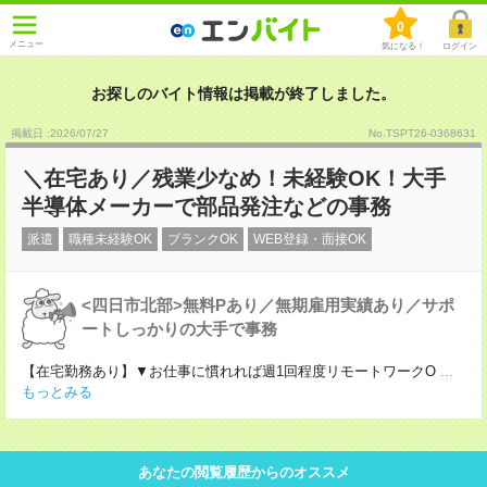
0
メニュー
気になる！
ログイン
お探しのバイト情報は掲載が終了しました。
掲載日 :2026
/
07
/
27
No.TSPT26-0368631
＼在宅あり／残業少なめ！未経験OK！大手
半導体メーカーで部品発注などの事務
派遣
職種未経験OK
ブランクOK
WEB登録・面接OK
<四日市北部>無料Pあり／無期雇用実績あり／サポ
ートしっかりの大手で事務
【在宅勤務あり】▼お仕事に慣れれば週1回程度リモートワークO
...
もっとみる
あなたの閲覧履歴からのオススメ