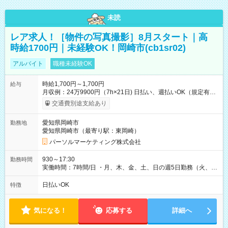
未読
レア求人！［物件の写真撮影］8月スタート｜高
時給1700円｜未経験OK！岡崎市(cb1sr02)
アルバイト
職種未経験OK
時給1,700円～1,700円
給与
月収例：24万9900円（7h×21日) 日払い、週払いOK（規定有
り） 【試用期間】試用期間なし
交通費別途支給あり
愛知県岡崎市
勤務地
愛知県岡崎市（最寄り駅：東岡崎）
パーソルマーケティング株式会社
930～17:30
勤務時間
実働時間：7時間/日 ・月、木、金、土、日の週5日勤務（火、水
は固定休です／夏季、年末年始等、長期休暇有り！） ・ワンシ
フト！ 残業ほぼナシ（0～5h/月）
日払いOK
特徴
気になる！
応募する
詳細へ