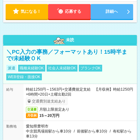
全件完了で業務終了
気になる！
応募する
詳細へ
未読
＼PC入力の事務／フォーマットあり！15時半ま
で/未経験ＯＫ
派遣
職種未経験OK
社会人未経験OK
ブランクOK
WEB登録・面接OK
時給1250円～1563円+交通費規定支給 【月収例】時給1250円
給与
×6時間×20日+土曜出勤2回
交通費別途支給あり
月額上限規定あり
交通費
15～20万円
月収例
愛知県豊明市
勤務地
中京競馬場前駅から車10分
/
前後駅から車10分
/
有松駅から
車13分