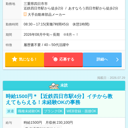
三重県四日市市
勤務地
近鉄四日市駅から徒歩2分
/
あすなろう四日市駅から徒歩2分
大手自動車部品メーカー
08:30～17:15(実働7時間45分 休憩1時間)
勤務時間
2026年08月中旬～長期 ※8月～！
期間
履歴書不要
/
40～50代活躍中
特徴
気になる！
応募する
詳細へ
掲載日：2026.07.29
未読
時給1500円＊【近鉄四日市駅4分】イチから教
えてもらえる！未経験OKの事務
派遣
職種未経験OK
ブランクOK
WEB登録・面接OK
時給1500円 月収例 230,100円
給与