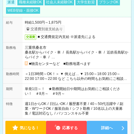
派遣
職種未経験OK
社会人未経験OK
大学生歓迎
ブランクOK
WEB登録・面接OK
時給1,500円～1,875円
給与
交通費別途支給あり
■ 交通費規定内支給 ※派遣先による
交通費
三重県桑名市
勤務地
桑名駅からバイク・車
/
長島駅からバイク・車
/
近鉄長島駅か
らバイク・車
/
…
■物流センターなど ■勤務地選べます
＜1日3時間～OK！＞ ▼ 例えば… ▼ 15:00～18:00 15:00～
勤務時間
22:00 17:00～22:00 など こちら以外の時間もお気軽にご相談く
ださい！
単発1日～！ ★勤務開始日や期間はお気軽にご相談くださ
期間
い！ ＃8月～ ＃9月～
週1日からOK
/
日払いOK
/
履歴書不要
/
40～50代活躍中
/
副
特徴
業・WワークOK
/
服装自由
/
シフト勤務
/
10名以上の大量募
集
/
電話対応なし
/
パソコンスキル不要
気になる！
応募する
詳細へ