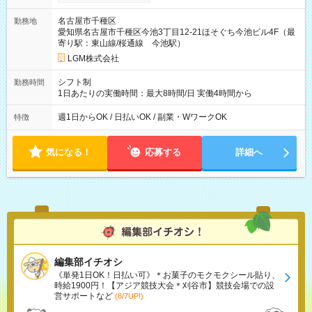
名古屋市千種区
勤務地
愛知県名古屋市千種区今池3丁目12-21ほそぐち今池ビル4F（最
寄り駅：東山線/桜通線 今池駅）
LGM株式会社
シフト制
勤務時間
1日あたりの実働時間：最大8時間/日 実働4時間から
週1日からOK / 日払いOK / 副業・WワークOK
特徴
気になる！
応募する
詳細へ
編集部イチオシ
《単発1日OK！日払い可》＊お菓子のモクモクシール貼り、
時給1900円！【アジア競技大会＊刈谷市】競技会場での設
営サポートなど
(8/7UP!)