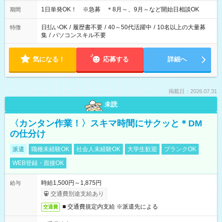
1日単発OK！ ※急募 ＊8月～、9月～など開始日相談OK
期間
日払いOK
/
履歴書不要
/
40～50代活躍中
/
10名以上の大量募
特徴
集
/
パソコンスキル不要
気になる！
応募する
詳細へ
掲載日：2026.07.31
未読
〈カンタン作業！〉スキマ時間にサクッと＊DM
の仕分け
派遣
職種未経験OK
社会人未経験OK
大学生歓迎
ブランクOK
WEB登録・面接OK
時給1,500円～1,875円
給与
交通費別途支給あり
■ 交通費規定内支給 ※派遣先による
交通費