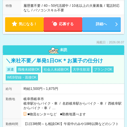
履歴書不要
/
40～50代活躍中
/
10名以上の大量募集
/
電話対応
特徴
なし
/
パソコンスキル不要
気になる！
応募する
詳細へ
掲載日：2026.08.07
未読
＼来社不要／単発1日OK＊お菓子の仕分け
派遣
職種未経験OK
社会人未経験OK
大学生歓迎
ブランクOK
WEB登録・面接OK
時給1,500円～1,875円
給与
岐阜県岐阜市
勤務地
岐阜駅からバイク・車
/
名鉄岐阜駅からバイク・車
/
西岐阜駅
からバイク・車
/
…
■物流センターなど ■勤務地選べます
【1日3時間～も相談OK!】午前中のみや18時以降などのシフト
勤務時間