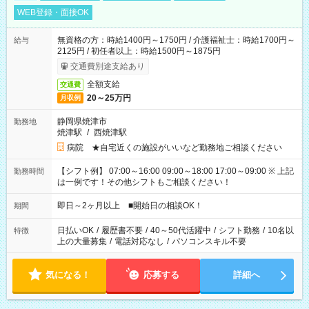
WEB登録・面接OK
無資格の方：時給1400円～1750円 / 介護福祉士：時給1700円～
給与
2125円 / 初任者以上：時給1500円～1875円
交通費別途支給あり
全額支給
交通費
20～25万円
月収例
静岡県焼津市
勤務地
焼津駅
/
西焼津駅
病院 ★自宅近くの施設がいいなど勤務地ご相談ください
【シフト例】 07:00～16:00 09:00～18:00 17:00～09:00 ※ 上記
勤務時間
は一例です！その他シフトもご相談ください！
即日～2ヶ月以上 ■開始日の相談OK！
期間
日払いOK
/
履歴書不要
/
40～50代活躍中
/
シフト勤務
/
10名以
特徴
上の大量募集
/
電話対応なし
/
パソコンスキル不要
気になる！
応募する
詳細へ