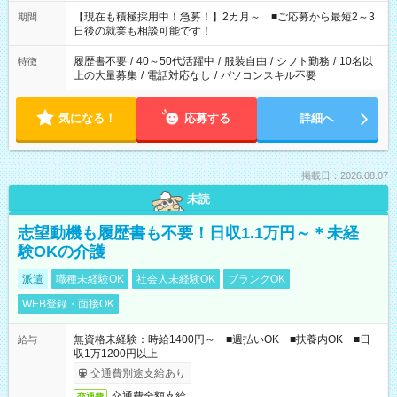
い」 「余裕を持って夕飯の準備がしたい」 「できれば残業はし
たくない」 など、ご希望を教えてくださいね。 ※Wワーク希望
【現在も積極採用中！急募！】2カ月～ ■ご応募から最短2～3
期間
の方へ 今ご覧のお仕事で希望する勤務時間と、もう1つのお仕事
日後の就業も相談可能です！
の勤務時間。 合計で週40時間を超える場合は応募できません。
履歴書不要
/
40～50代活躍中
/
服装自由
/
シフト勤務
/
10名以
特徴
上の大量募集
/
電話対応なし
/
パソコンスキル不要
気になる！
応募する
詳細へ
掲載日：2026.08.07
未読
志望動機も履歴書も不要！日収1.1万円～＊未経
験OKの介護
派遣
職種未経験OK
社会人未経験OK
ブランクOK
WEB登録・面接OK
無資格未経験：時給1400円～ ■週払いOK ■扶養内OK ■日
給与
収1万1200円以上
交通費別途支給あり
交通費全額支給
交通費