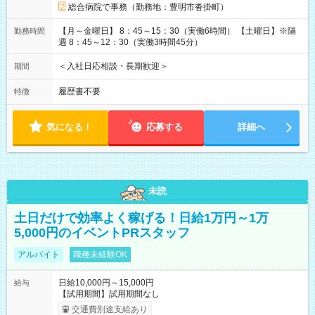
総合病院で事務（勤務地：豊明市沓掛町）
【月～金曜日】 8：45～15：30（実働6時間） 【土曜日】※隔
勤務時間
週 8：45～12：30（実働3時間45分）
＜入社日応相談・長期歓迎＞
期間
履歴書不要
特徴
気になる！
応募する
詳細へ
未読
土日だけで効率よく稼げる！日給1万円～1万
5,000円のイベントPRスタッフ
アルバイト
職種未経験OK
日給10,000円～15,000円
給与
【試用期間】試用期間なし
交通費別途支給あり