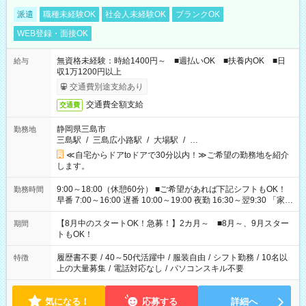
派遣
職種未経験OK
社会人未経験OK
ブランクOK
WEB登録・面接OK
無資格未経験：時給1400円～ ■週払いOK ■扶養内OK ■日
給与
収1万1200円以上
交通費別途支給あり
交通費全額支給
交通費
静岡県三島市
勤務地
三島駅
/
三島広小路駅
/
大場駅
/
…
≪自宅からドアtoドアで30分以内！≫ご希望の勤務地を紹介
します。
9:00～18:00（休憩60分） ■ご希望があれば下記シフトもOK！
勤務時間
早番 7:00～16:00 遅番 10:00～19:00 夜勤 16:30～翌9:30 「家族
と休みを合わせたい」 「余裕を持って夕飯の準備がしたい」
「できれば残業はしたくない」 など、ご希望を教えてください
【8月中のスタートOK！急募！】2カ月～ ■8月～、9月スター
期間
ね。 ※Wワーク希望の方へ 今ご覧のお仕事で希望する勤務時間
トもOK！
と、もう1つのお仕事の勤務時間。 合計で週40時間を超える場
合は応募できません。
履歴書不要
/
40～50代活躍中
/
服装自由
/
シフト勤務
/
10名以
特徴
上の大量募集
/
電話対応なし
/
パソコンスキル不要
気になる！
応募する
詳細へ