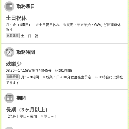
勤務曜日
土日祝休
月～金（週5日） ※土日祝日休み ※夏期・年末年始・GWなど長期連休
あり
土・日・祝
休日休暇
勤務時間
残業少
08:30～17:15(実働7時間45分 休憩1時間)
月5～9時間 ※残業：日々30分程度発生予定 ※18時台には帰社
残業時間
できます
期間
長期（3ヶ月以上）
【急募】即日～長期 ※即日～！