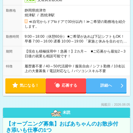
静岡県焼津市
勤務地
焼津駅
/
西焼津駅
≪自宅からドアtoドアで30分以内！≫ご希望の勤務地を紹介
します。
9:00～18:00（休憩60分） ■ご希望があれば下記シフトもOK！
勤務時間
早番 7:00～16:00 遅番 10:00～19:00 「家族と休みを合わせた
い」 「余裕を持って夕飯の準備がしたい」 「できれば残業はし
たくない」 など、ご希望を教えてくださいね。 ※Wワーク希望
【現在も積極採用中！急募！】2カ月～ ■ご応募から最短2～3
期間
の方へ 今ご覧のお仕事で希望する勤務時間と、もう1つのお仕事
日後の就業も相談可能です！
の勤務時間。 合計で週40時間を超える場合は応募できません。
履歴書不要
/
40～50代活躍中
/
服装自由
/
シフト勤務
/
10名以
特徴
上の大量募集
/
電話対応なし
/
パソコンスキル不要
気になる！
応募する
詳細へ
掲載日：2026.08.05
未読
【オープニング募集】おばあちゃんのお散歩付
き添いも仕事の1つ