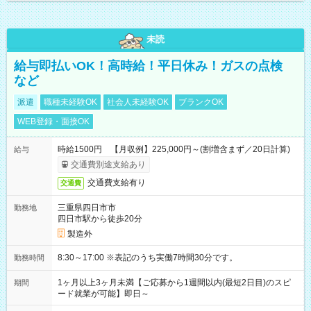
未読
給与即払いOK！高時給！平日休み！ガスの点検
など
派遣
職種未経験OK
社会人未経験OK
ブランクOK
WEB登録・面接OK
時給1500円 【月収例】225,000円～(割増含まず／20日計算)
給与
交通費別途支給あり
交通費支給有り
交通費
三重県四日市市
勤務地
四日市駅から徒歩20分
製造外
8:30～17:00 ※表記のうち実働7時間30分です。
勤務時間
1ヶ月以上3ヶ月未満【ご応募から1週間以内(最短2日目)のスピ
期間
ード就業が可能】即日～