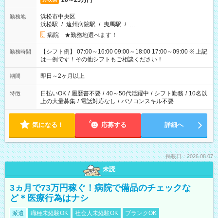
20～25万円
浜松市中央区
勤務地
浜松駅
/
遠州病院駅
/
曳馬駅
/
…
病院 ★勤務地選べます！
【シフト例】 07:00～16:00 09:00～18:00 17:00～09:00 ※ 上記
勤務時間
は一例です！その他シフトもご相談ください！
即日～2ヶ月以上
期間
日払いOK
/
履歴書不要
/
40～50代活躍中
/
シフト勤務
/
10名以
特徴
上の大量募集
/
電話対応なし
/
パソコンスキル不要
気になる！
応募する
詳細へ
掲載日：2026.08.07
未読
3ヵ月で73万円稼ぐ！病院で備品のチェックな
ど＊医療行為はナシ
派遣
職種未経験OK
社会人未経験OK
ブランクOK