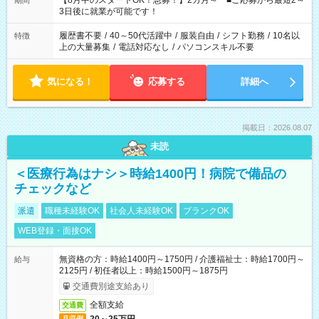
【8月中のスタートOK！急募！】2カ月～ ■ご応募から最短2～
期間
ね。 ※Wワーク希望の方へ 今ご覧のお仕事で希望する勤務時間
3日後に就業が可能です！
と、もう1つのお仕事の勤務時間。 合計で週40時間を超える場
合は応募できません。
履歴書不要
/
40～50代活躍中
/
服装自由
/
シフト勤務
/
10名以
特徴
上の大量募集
/
電話対応なし
/
パソコンスキル不要
気になる！
応募する
詳細へ
掲載日：2026.08.07
未読
＜医療行為はナシ＞時給1400円！病院で備品の
チェックなど
派遣
職種未経験OK
社会人未経験OK
ブランクOK
WEB登録・面接OK
無資格の方：時給1400円～1750円 / 介護福祉士：時給1700円～
給与
2125円 / 初任者以上：時給1500円～1875円
交通費別途支給あり
全額支給
交通費
月収例