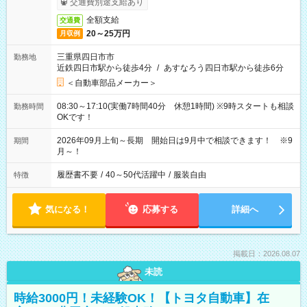
交通費別途支給あり
全額支給
交通費
20～25万円
月収例
三重県四日市市
勤務地
近鉄四日市駅から徒歩4分
/
あすなろう四日市駅から徒歩6分
＜自動車部品メーカー＞
08:30～17:10(実働7時間40分 休憩1時間) ※9時スタートも相談
勤務時間
OKです！
2026年09月上旬～長期 開始日は9月中で相談できます！ ※9
期間
月～！
履歴書不要
/
40～50代活躍中
/
服装自由
特徴
気になる！
応募する
詳細へ
掲載日：2026.08.07
未読
時給3000円！未経験OK！【トヨタ自動車】在