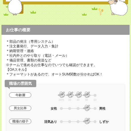
お仕事の概要
＊部品の発注（専用システム）
＊注文書発行、データ入力・集計
＊納期管理・連絡
＊社内外とのやり取り（電話・メール）
＊備品管理、書類の発送など
※チームで進めるお仕事なのでいつでも確認ができます。
【OAスキル】
＊フォーマットがあるので、オートSUM関数が分かればOK！
職場の雰囲気
年齢層
20代
30
40
50
60
男女比率
女性
男性
職場の様子
活気あり
しずか