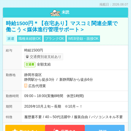
掲載日：2026.08.07
未読
時給1500円＊【在宅あり】マスコミ関連企業で
働こう＜媒体進行管理サポート＞
派遣
職種未経験OK
ブランクOK
WEB登録・面接OK
時給1500円
給与
交通費別途支給あり
全額支給
交通費
静岡市葵区
勤務地
静岡駅から徒歩3分
/
新静岡駅から徒歩6分
広告代理業
09:00～18:00(実働8時間 休憩1時間)
勤務時間
2026年10月上旬～長期 ※10月～！
期間
履歴書不要
/
40～50代活躍中
/
服装自由
/
パソコンスキル不要
特徴