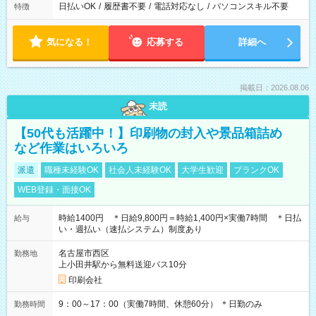
日払いOK
/
履歴書不要
/
電話対応なし
/
パソコンスキル不要
特徴
気になる！
応募する
詳細へ
掲載日：2026.08.06
未読
【50代も活躍中！】印刷物の封入や景品箱詰め
など作業はいろいろ
派遣
職種未経験OK
社会人未経験OK
大学生歓迎
ブランクOK
WEB登録・面接OK
時給1400円 ＊日給9,800円＝時給1,400円×実働7時間 ＊日払
給与
い・週払い（速払システム）制度あり
名古屋市西区
勤務地
上小田井駅から無料送迎バス10分
印刷会社
9：00～17：00（実働7時間、休憩60分） ＊日勤のみ
勤務時間