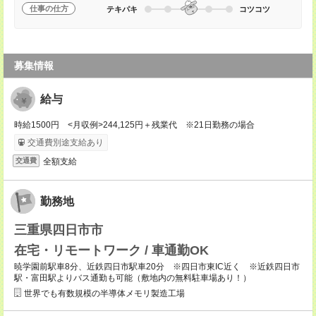
仕事の仕方
テキパキ
コツコツ
募集情報
給与
時給1500円 <月収例>244,125円＋残業代 ※21日勤務の場合
交通費別途支給あり
全額支給
交通費
勤務地
三重県四日市市
在宅・リモートワーク / 車通勤OK
暁学園前駅車8分、近鉄四日市駅車20分 ※四日市東IC近く ※近鉄四日市
駅・富田駅よりバス通勤も可能（敷地内の無料駐車場あり！）
世界でも有数規模の半導体メモリ製造工場