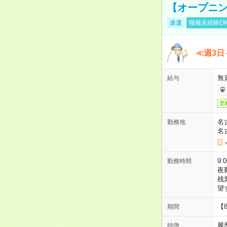
【オープニン
派遣
職種未経験O
≪週3日
無
給与
交
名
勤務地
名
9:
勤務時間
夜
残
望
【
期間
履
特徴