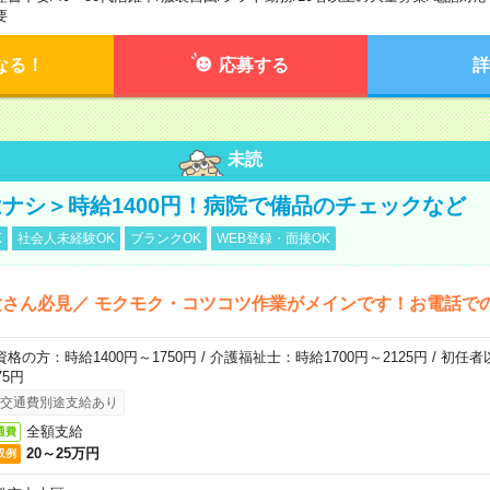
要
なる！
応募する
詳
未読
ナシ＞時給1400円！病院で備品のチェックなど
K
社会人未経験OK
ブランクOK
WEB登録・面接OK
さん必見／ モクモク・コツコツ作業がメインです！お電話で
資格の方：時給1400円～1750円 / 介護福祉士：時給1700円～2125円 / 初任
75円
交通費別途支給あり
全額支給
通費
20～25万円
収例