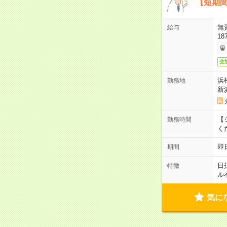
【短期間
無
給与
18
交
浜
勤務地
新
【シ
勤務時間
く
即
期間
日
特徴
ル
気に