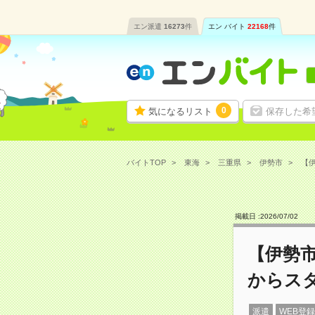
エン派遣
16273
件
エン バイト
22168
件
0
気になるリスト
保存した希
バイトTOP
東海
三重県
伊勢市
【伊
掲載日 :
2026
/
07
/
02
【伊勢
からス
派遣
WEB登