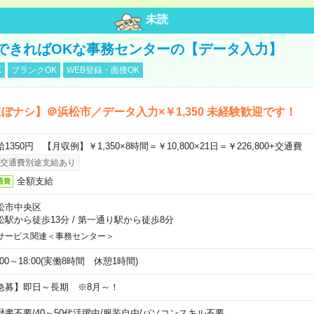
未読
できればOKな事務センターの【データ入力】
K
ブランクOK
WEB登録・面接OK
ぼナシ】＠浜松市／データ入力×￥1,350 未経験歓迎です！
1350円 【月収例】￥1,350×8時間＝￥10,800×21日＝￥226,800+交通費
交通費別途支給あり
全額支給
通費
松市中央区
松駅から徒歩13分
/
第一通り駅から徒歩8分
サービス関連＜事務センター＞
:00～18:00(実働8時間 休憩1時間)
急募】即日～長期 ※8月～！
歴書不要
/
40～50代活躍中
/
服装自由
/
パソコンスキル不要