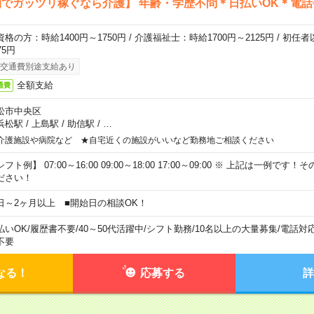
でガッツリ稼ぐなら介護】 年齢・学歴不問＊日払いOK＊電話
資格の方：時給1400円～1750円 / 介護福祉士：時給1700円～2125円 / 初任
75円
交通費別途支給あり
全額支給
通費
松市中央区
浜松駅
/
上島駅
/
助信駅
/
…
介護施設や病院など ★自宅近くの施設がいいなど勤務地ご相談ください
フト例】 07:00～16:00 09:00～18:00 17:00～09:00 ※ 上記は一例で
ださい！
日～2ヶ月以上 ■開始日の相談OK！
払いOK
/
履歴書不要
/
40～50代活躍中
/
シフト勤務
/
10名以上の大量募集
/
電話対
不要
なる！
応募する
詳