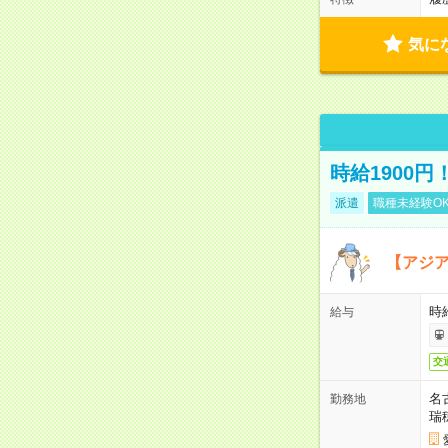
気に
時給1900
派遣
職種未経験O
【アジ
時給
給与
交
名
勤務地
瑞