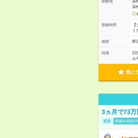
浜
勤務地
浜
【シ
勤務時間
く
即
期間
日
特徴
ル
気に
3ヵ月で73
派遣
職種未経験O