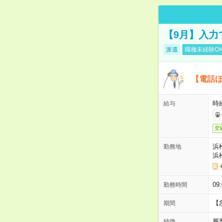
【9月】入力
派遣
職種未経験O
【電話ほ
時給
給与
交
浜
勤務地
浜
09
勤務時間
【
期間
履
特徴