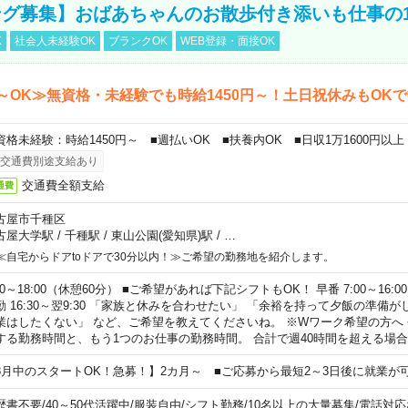
グ募集】おばあちゃんのお散歩付き添いも仕事の
K
社会人未経験OK
ブランクOK
WEB登録・面接OK
～OK≫無資格・未経験でも時給1450円～！土日祝休みもOK
資格未経験：時給1450円～ ■週払いOK ■扶養内OK ■日収1万1600円以上
交通費別途支給あり
交通費全額支給
通費
古屋市千種区
古屋大学駅
/
千種駅
/
東山公園(愛知県)駅
/
…
≪自宅からドアtoドアで30分以内！≫ご希望の勤務地を紹介します。
00～18:00（休憩60分） ■ご希望があれば下記シフトもOK！ 早番 7:00～16:00 遅
勤 16:30～翌9:30 「家族と休みを合わせたい」 「余裕を持って夕飯の準備
業はしたくない」 など、ご希望を教えてくださいね。 ※Wワーク希望の方へ
する勤務時間と、もう1つのお仕事の勤務時間。 合計で週40時間を超える場
8月中のスタートOK！急募！】2カ月～ ■ご応募から最短2～3日後に就業が
歴書不要
/
40～50代活躍中
/
服装自由
/
シフト勤務
/
10名以上の大量募集
/
電話対応