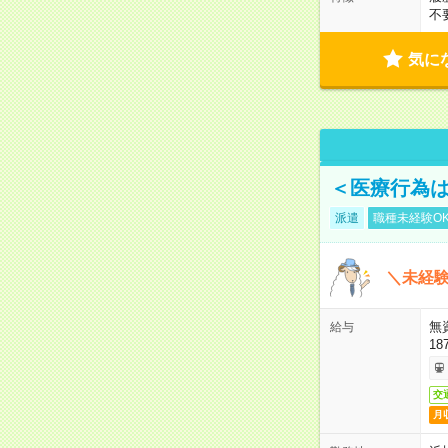
不
気に
＜医療行為は
派遣
職種未経験O
＼未経験
無
給与
18
交
月