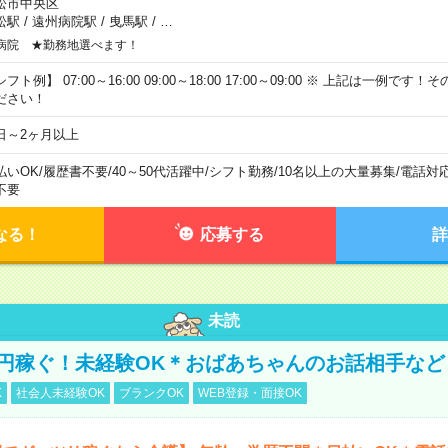
松市中央区
松駅
/
遠州病院駅
/
曳馬駅
/
…
病院 ★勤務地選べます！
フト例】 07:00～16:00 09:00～18:00 17:00～09:00 ※ 上記は一例で
ださい！
日～2ヶ月以上
払いOK
/
履歴書不要
/
40～50代活躍中
/
シフト勤務
/
10名以上の大量募集
/
電話対
不要
なる！
応募する
詳
未読
万円稼ぐ！未経験OK＊おばあちゃんのお話相手など
K
社会人未経験OK
ブランクOK
WEB登録・面接OK