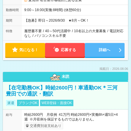
愛知県 名古屋市瑞穂区にある企業
9:00～18:00(実働:8時間) (休憩60分)
勤務時間
【急募】即日～2026/9/30 ★8月～OK！
期間
履歴書不要
/
40～50代活躍中
/
10名以上の大量募集
/
電話対応
特徴
なし
/
パソコンスキル不要
気になる！
応募する
詳細へ
掲載日：2026.08.06
未読
【在宅勤務OK】時給2600円！車通勤OK＊三河
豊田での通訳・翻訳
派遣
ブランクOK
WEB登録・面接OK
時給2600円 月収例 41万円 時給2600円×実働8h×週5日×4
給与
週 ※月収例を保証するものではありません。
交通費別途支給あり