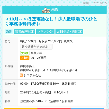
掲載日：2026.08.05
未読
＜10月～＞ほぼ電話なし！少人数職場でのひと
り事務＠静岡街中
派遣
職種未経験OK
ブランクOK
WEB登録・面接OK
時給1400円 月収例 210,000円+残業代
給与
交通費別途支給あり
全額支給
交通費
20～25万円
月収例
静岡市葵区
勤務地
静岡駅から徒歩8分
/
新静岡駅から徒歩5分
システム会社
09:00～17:30(実働7時間30分 休憩1時間)
勤務時間
2026年10月上旬～長期 ※10月～！
期間
履歴書不要
/
40～50代活躍中
/
服装自由
特徴