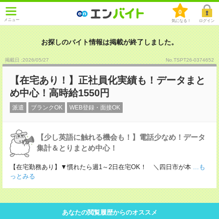
0
メニュー
気になる！
ログイン
お探しのバイト情報は掲載が終了しました。
掲載日 :2026
/
05
/
27
No.TSPT26-0374652
【在宅あり！】正社員化実績も！データまと
め中心！高時給1550円
派遣
ブランクOK
WEB登録・面接OK
【少し英語に触れる機会も！】電話少なめ！データ
集計＆とりまとめ中心！
【在宅勤務あり】▼慣れたら週1～2日在宅OK！ ＼四日市が本
...も
っとみる
あなたの閲覧履歴からのオススメ