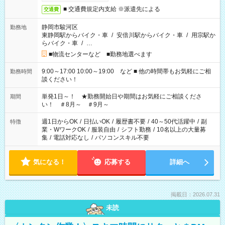
■ 交通費規定内支給 ※派遣先による
交通費
静岡市駿河区
勤務地
東静岡駅からバイク・車
/
安倍川駅からバイク・車
/
用宗駅か
らバイク・車
/
…
■物流センターなど ■勤務地選べます
9:00～17:00 10:00～19:00 など ■ 他の時間帯もお気軽にご相
勤務時間
談ください！
単発1日～！ ★勤務開始日や期間はお気軽にご相談くださ
期間
い！ ＃8月～ ＃9月～
週1日からOK
/
日払いOK
/
履歴書不要
/
40～50代活躍中
/
副
特徴
業・WワークOK
/
服装自由
/
シフト勤務
/
10名以上の大量募
集
/
電話対応なし
/
パソコンスキル不要
気になる！
応募する
詳細へ
掲載日：2026.07.31
未読