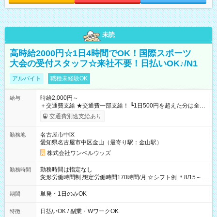
未読
高時給2000円☆1日4時間でOK！国際スポーツ
大会の受付スタッフ☆来社不要！日払いOK♪/N1
アルバイト
職種未経験OK
時給2,000円～
給与
＋交通費支給 ★交通費一部支給！ ┗1日500円を超えた分は全額
支給！ ※往復500円以内の方は自己負担となります ★日払い
交通費別途支給あり
OK！（規定あり） ┗働いたその日に現金GET♪ お仕事後はコン
ビニATMから 日払い分を引き落とせます！ 【試用期間】試用
名古屋市中区
勤務地
期間なし
愛知県名古屋市中区金山（最寄り駅：金山駅）
株式会社ワンベルウッズ
勤務時間は指定なし
勤務時間
変形労働時間制 想定労働時間170時間/月 ☆シフト例 ＊8/15～
10/26 全日共通 08：00～12：00 17：00～21：00 ＊8/31
～9/19のみ下記シフトもあります！ 12：00～16：00 ＊9/6～
単発・1日のみOK
期間
10/6、10/11～26のみ下記シフトもあります！ 07：00～11：
00
日払いOK / 副業・WワークOK
特徴