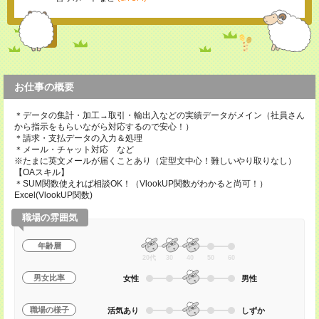
お仕事の概要
＊データの集計・加工→取引・輸出入などの実績データがメイン（社員さん
から指示をもらいながら対応するので安心！）
＊請求・支払データの入力＆処理
＊メール・チャット対応 など
※たまに英文メールが届くことあり（定型文中心！難しいやり取りなし）
【OAスキル】
＊SUM関数使えれば相談OK！（VlookUP関数がわかると尚可！）
Excel(VlookUP関数)
職場の雰囲気
年齢層
20代
30
40
50
60
男女比率
女性
男性
職場の様子
活気あり
しずか