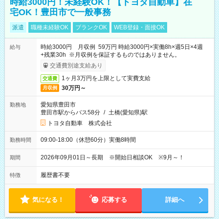
時給3000円！未経験OK！【トヨタ自動車】在
宅OK！豊田市で一般事務
派遣
職種未経験OK
ブランクOK
WEB登録・面接OK
時給3000円 月収例 59万円 時給3000円×実働8h×週5日×4週
給与
+残業30h ※月収例を保証するものではありません。
交通費別途支給あり
1ヶ月3万円を上限として実費支給
交通費
30万円～
月収例
愛知県豊田市
勤務地
豊田市駅からバス58分
/
土橋(愛知県)駅
トヨタ自動車 株式会社
09:00-18:00（休憩60分）実働8時間
勤務時間
2026年09月01日～長期 ※開始日相談OK ※9月～！
期間
履歴書不要
特徴
気になる！
応募する
詳細へ