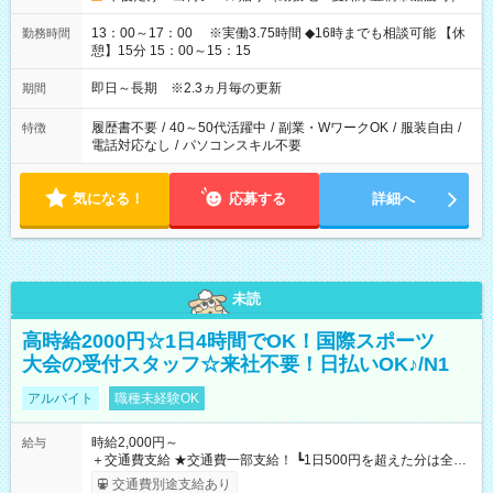
13：00～17：00 ※実働3.75時間 ◆16時までも相談可能 【休
勤務時間
憩】15分 15：00～15：15
即日～長期 ※2.3ヵ月毎の更新
期間
履歴書不要
/
40～50代活躍中
/
副業・WワークOK
/
服装自由
/
特徴
電話対応なし
/
パソコンスキル不要
気になる！
応募する
詳細へ
未読
高時給2000円☆1日4時間でOK！国際スポーツ
大会の受付スタッフ☆来社不要！日払いOK♪/N1
アルバイト
職種未経験OK
時給2,000円～
給与
＋交通費支給 ★交通費一部支給！ ┗1日500円を超えた分は全額
支給！ ※往復500円以内の方は自己負担となります ★日払い
交通費別途支給あり