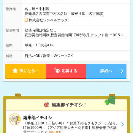
OK！（規定あり） ┗働いたその日に現金GET♪ お仕事後はコン
ビニATMから 日払い分を引き落とせます！ 【試用期間】試用
名古屋市中村区
勤務地
期間なし
愛知県名古屋市中村区名駅（最寄り駅：名古屋駅）
株式会社ワンベルウッズ
勤務時間は指定なし
勤務時間
変形労働時間制 想定労働時間170時間/月 ☆シフト例 ＊8/15～
10/26 全日共通 08：00～12：00 17：00～21：00 ＊8/31
～9/19のみ下記シフトもあります！ 12：00～16：00 ＊9/6～
単発・1日のみOK
期間
10/6、10/11～26のみ下記シフトもあります！ 07：00～11：
00
日払いOK / 副業・WワークOK
特徴
気になる！
応募する
詳細へ
編集部イチオシ
《単発1日OK！日払い可》＊お菓子のモクモクシール貼り、
時給1900円！【アジア競技大会＊刈谷市】競技会場での設
営サポートなど
(8/7UP!)