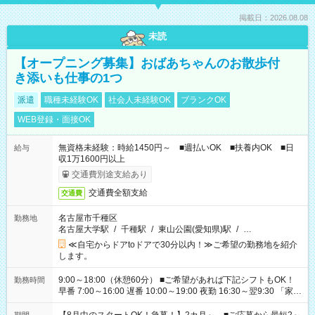
掲載日：2026.08.08
未読
【オープニング募集】おばあちゃんのお散歩付
き添いも仕事の1つ
派遣
職種未経験OK
社会人未経験OK
ブランクOK
WEB登録・面接OK
無資格未経験：時給1450円～ ■週払いOK ■扶養内OK ■日
給与
収1万1600円以上
交通費別途支給あり
交通費全額支給
交通費
名古屋市千種区
勤務地
名古屋大学駅
/
千種駅
/
東山公園(愛知県)駅
/
…
≪自宅からドアtoドアで30分以内！≫ご希望の勤務地を紹介
します。
9:00～18:00（休憩60分） ■ご希望があれば下記シフトもOK！
勤務時間
早番 7:00～16:00 遅番 10:00～19:00 夜勤 16:30～翌9:30 「家族
と休みを合わせたい」 「余裕を持って夕飯の準備がしたい」
「できれば残業はしたくない」 など、ご希望を教えてください