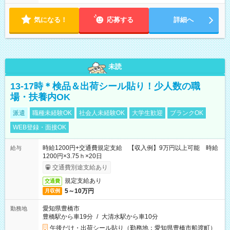
気になる！
応募する
詳細へ
未読
13-17時＊検品＆出荷シール貼り！少人数の職
場・扶養内OK
派遣
職種未経験OK
社会人未経験OK
大学生歓迎
ブランクOK
WEB登録・面接OK
時給1200円+交通費規定支給 【収入例】9万円以上可能 時給
給与
1200円×3.75ｈ×20日
交通費別途支給あり
規定支給あり
交通費
5～10万円
月収例
愛知県豊橋市
勤務地
豊橋駅から車19分
/
大清水駅から車10分
午後だけ・出荷シール貼り（勤務地：愛知県豊橋市船渡町）