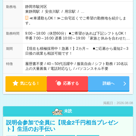
静岡市駿河区
勤務地
東静岡駅
/
安倍川駅
/
用宗駅
/
…
≪車通勤もOK！≫ご自宅近くでご希望の勤務地を紹介しま
す。
9:00～18:00（休憩60分） ■ご希望があれば下記シフトもOK！
勤務時間
早番 7:00～16:00 遅番 10:00～19:00 「家族と休みを合わせた
い」 「余裕を持って夕飯の準備がしたい」 「できれば残業はし
たくない」 など、ご希望を教えてくださいね。 ※Wワーク希望
【現在も積極採用中！急募！】2カ月～ ■ご応募から最短2～3
期間
の方へ 今ご覧のお仕事で希望する勤務時間と、もう1つのお仕事
日後の就業も相談可能です！
の勤務時間。 合計で週40時間を超える場合は応募できません。
履歴書不要
/
40～50代活躍中
/
服装自由
/
シフト勤務
/
10名以
特徴
上の大量募集
/
電話対応なし
/
パソコンスキル不要
気になる！
応募する
詳細へ
掲載日：2026.08.08
未読
説明会参加で全員に【現金2千円相当プレゼン
ト】生活のお手伝い