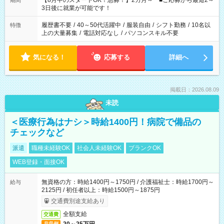
【8月中のスタートOK！急募！】2カ月～ ■ご応募から最短2～
期間
ね。 ※Wワーク希望の方へ 今ご覧のお仕事で希望する勤務時間
3日後に就業が可能です！
と、もう1つのお仕事の勤務時間。 合計で週40時間を超える場
合は応募できません。
履歴書不要
/
40～50代活躍中
/
服装自由
/
シフト勤務
/
10名以
特徴
上の大量募集
/
電話対応なし
/
パソコンスキル不要
気になる！
応募する
詳細へ
掲載日：2026.08.09
未読
＜医療行為はナシ＞時給1400円！病院で備品の
チェックなど
派遣
職種未経験OK
社会人未経験OK
ブランクOK
WEB登録・面接OK
無資格の方：時給1400円～1750円 / 介護福祉士：時給1700円～
給与
2125円 / 初任者以上：時給1500円～1875円
交通費別途支給あり
全額支給
交通費
月収例