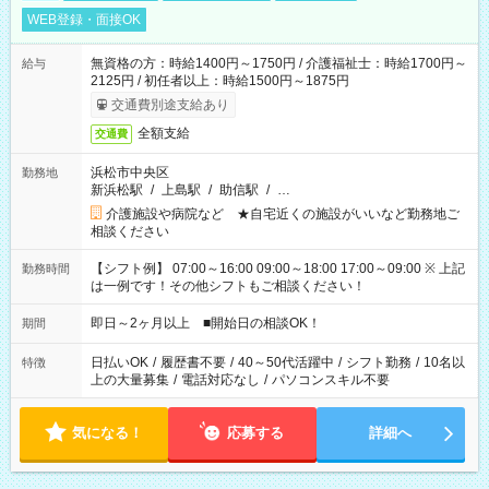
WEB登録・面接OK
無資格の方：時給1400円～1750円 / 介護福祉士：時給1700円～
給与
2125円 / 初任者以上：時給1500円～1875円
交通費別途支給あり
全額支給
交通費
浜松市中央区
勤務地
新浜松駅
/
上島駅
/
助信駅
/
…
介護施設や病院など ★自宅近くの施設がいいなど勤務地ご
相談ください
【シフト例】 07:00～16:00 09:00～18:00 17:00～09:00 ※ 上記
勤務時間
は一例です！その他シフトもご相談ください！
即日～2ヶ月以上 ■開始日の相談OK！
期間
日払いOK
/
履歴書不要
/
40～50代活躍中
/
シフト勤務
/
10名以
特徴
上の大量募集
/
電話対応なし
/
パソコンスキル不要
気になる！
応募する
詳細へ