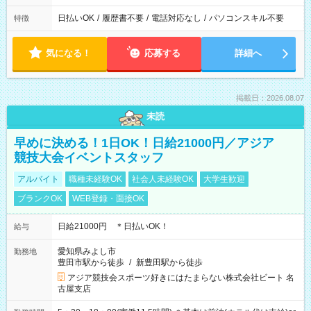
日払いOK
/
履歴書不要
/
電話対応なし
/
パソコンスキル不要
特徴
気になる！
応募する
詳細へ
掲載日：2026.08.07
未読
早めに決める！1日OK！日給21000円／アジア
競技大会イベントスタッフ
アルバイト
職種未経験OK
社会人未経験OK
大学生歓迎
ブランクOK
WEB登録・面接OK
日給21000円 ＊日払いOK！
給与
愛知県みよし市
勤務地
豊田市駅から徒歩
/
新豊田駅から徒歩
アジア競技会スポーツ好きにはたまらない株式会社ビート 名
古屋支店