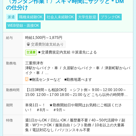
〈カンタン作業！〉スキマ時間にサクッと＊DM
の仕分け
派遣
職種未経験OK
社会人未経験OK
大学生歓迎
ブランクOK
WEB登録・面接OK
時給1,500円～1,875円
給与
交通費別途支給あり
■ 交通費規定内支給 ※派遣先による
交通費
三重県津市
勤務地
津駅からバイク・車
/
久居駅からバイク・車
/
津新町駅からバ
イク・車
/
…
■物流センターなど ■勤務地選べます
【1日3時間～も相談OK!】 ＜シフト例＞ 9:00～12:00 10:00～
勤務時間
15:00 12:00～17:00 18:00～21:00 など こちら以外の時間帯も
お気軽にご相談ください！
単発1日～！ ★勤務開始日や期間はお気軽にご相談くださ
期間
い！ ＃8月～ ＃9月～
週1日からOK
/
日払いOK
/
履歴書不要
/
40～50代活躍中
/
副
特徴
業・WワークOK
/
服装自由
/
シフト勤務
/
10名以上の大量募
集
/
電話対応なし
/
パソコンスキル不要