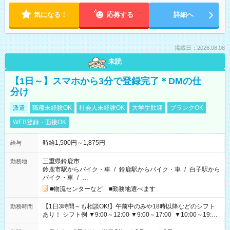
気になる！
応募する
詳細へ
掲載日：2026.08.08
未読
【1日～】スマホから3分で登録完了＊DMの仕
分け
派遣
職種未経験OK
社会人未経験OK
大学生歓迎
ブランクOK
WEB登録・面接OK
時給1,500円～1,875円
給与
三重県鈴鹿市
勤務地
鈴鹿市駅からバイク・車
/
鈴鹿駅からバイク・車
/
白子駅から
バイク・車
/
…
■物流センターなど ■勤務地選べます
【1日3時間～も相談OK!】午前中のみや18時以降などのシフト
勤務時間
あり！ シフト例 ▼9:00～12:00 ▼9:00～17:00 ▼10:00～19:00
▼18:00～21:00