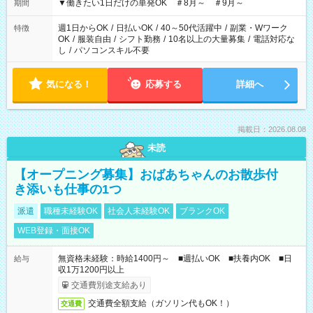
▼働きたい1日だけの単発OK ＃8月～ ＃9月～
期間
週1日からOK
/
日払いOK
/
40～50代活躍中
/
副業・Wワーク
特徴
OK
/
服装自由
/
シフト勤務
/
10名以上の大量募集
/
電話対応な
し
/
パソコンスキル不要
気になる！
応募する
詳細へ
掲載日：2026.08.08
未読
【オープニング募集】おばあちゃんのお散歩付
き添いも仕事の1つ
派遣
職種未経験OK
社会人未経験OK
ブランクOK
WEB登録・面接OK
無資格未経験：時給1400円～ ■週払いOK ■扶養内OK ■日
給与
収1万1200円以上
交通費別途支給あり
交通費全額支給（ガソリン代もOK！）
交通費