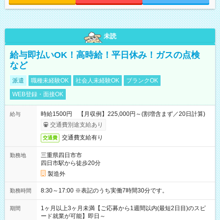
未読
給与即払いOK！高時給！平日休み！ガスの点検
など
派遣
職種未経験OK
社会人未経験OK
ブランクOK
WEB登録・面接OK
時給1500円 【月収例】225,000円～(割増含まず／20日計算)
給与
交通費別途支給あり
交通費支給有り
交通費
三重県四日市市
勤務地
四日市駅から徒歩20分
製造外
8:30～17:00 ※表記のうち実働7時間30分です。
勤務時間
1ヶ月以上3ヶ月未満【ご応募から1週間以内(最短2日目)のスピ
期間
ード就業が可能】即日～