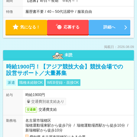
【急募】即日～長期 ※8月～！
期間
履歴書不要
/
40～50代活躍中
/
服装自由
特徴
気になる！
応募する
詳細へ
掲載日：2026.08.09
未読
時給1900円！【アジア競技大会】競技会場での
設営サポート／大量募集
派遣
職種未経験OK
WEB登録・面接OK
時給1900円
給与
交通費別途支給あり
交通費支給
交通費
名古屋市瑞穂区
勤務地
瑞穂運動場東駅から徒歩7分
/
瑞穂運動場西駅から徒歩10分
/
新瑞橋駅から徒歩10分