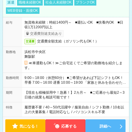
派遣
職種未経験OK
社会人未経験OK
ブランクOK
WEB登録・面接OK
無資格未経験：時給1400円～ ■週払いOK ■扶養内OK ■日
給与
収1万1200円以上
交通費別途支給あり
交通費全額支給（ガソリン代もOK！）
交通費
浜松市中央区
勤務地
舞阪駅
≪車通勤もOK！≫ご自宅近くでご希望の勤務地を紹介しま
す。
9:00～18:00（休憩60分） ■ご希望があれば下記シフトもOK！
勤務時間
早番 7:00～16:00 遅番 10:00～19:00 「家族と休みを合わせた
い」 「余裕を持って夕飯の準備がしたい」 「できれば残業はし
たくない」 など、ご希望を教えてくださいね。 ※Wワーク希望
【現在も積極採用中！急募！】2カ月～ ■ご応募から最短2～3
期間
の方へ 今ご覧のお仕事で希望する勤務時間と、もう1つのお仕事
日後の就業も相談可能です！
の勤務時間。 合計で週40時間を超える場合は応募できません。
履歴書不要
/
40～50代活躍中
/
服装自由
/
シフト勤務
/
10名以
特徴
上の大量募集
/
電話対応なし
/
パソコンスキル不要
気になる！
応募する
詳細へ