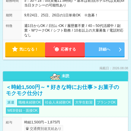
5：30～18：00(実働11.5時間) ＊基本は前泊(ホテル代は支給)or
勤務時間
当日タクシーの可能性あり
9月24日、25日、26日の1日単発OK ※急募！
期間
週1日からOK
/
日払いOK
/
履歴書不要
/
40～50代活躍中
/
副
特徴
業・WワークOK
/
シフト勤務
/
10名以上の大量募集
/
電話対応
なし
気になる！
応募する
詳細へ
掲載日：2026.08.08
未読
＜時給1,500円～＊好きな時にお仕事＞お菓子の
モクモク仕分け
派遣
職種未経験OK
社会人未経験OK
大学生歓迎
ブランクOK
WEB登録・面接OK
時給1,500円～1,875円
給与
交通費別途支給あり