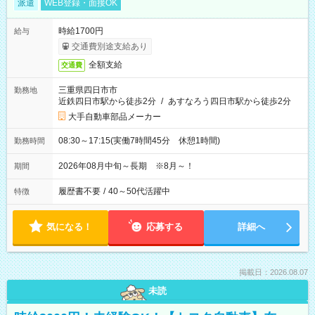
派遣
WEB登録・面接OK
時給1700円
給与
交通費別途支給あり
全額支給
交通費
三重県四日市市
勤務地
近鉄四日市駅から徒歩2分
/
あすなろう四日市駅から徒歩2分
大手自動車部品メーカー
08:30～17:15(実働7時間45分 休憩1時間)
勤務時間
2026年08月中旬～長期 ※8月～！
期間
履歴書不要
/
40～50代活躍中
特徴
気になる！
応募する
詳細へ
掲載日：2026.08.07
未読