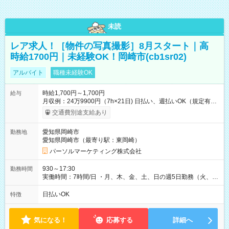
未読
レア求人！［物件の写真撮影］8月スタート｜高
時給1700円｜未経験OK！岡崎市(cb1sr02)
アルバイト
職種未経験OK
時給1,700円～1,700円
給与
月収例：24万9900円（7h×21日) 日払い、週払いOK（規定有
り） 【試用期間】試用期間なし
交通費別途支給あり
愛知県岡崎市
勤務地
愛知県岡崎市（最寄り駅：東岡崎）
パーソルマーケティング株式会社
930～17:30
勤務時間
実働時間：7時間/日 ・月、木、金、土、日の週5日勤務（火、水
は固定休です／夏季、年末年始等、長期休暇有り！） ・ワンシ
フト！ 残業ほぼナシ（0～5h/月）
日払いOK
特徴
気になる！
応募する
詳細へ