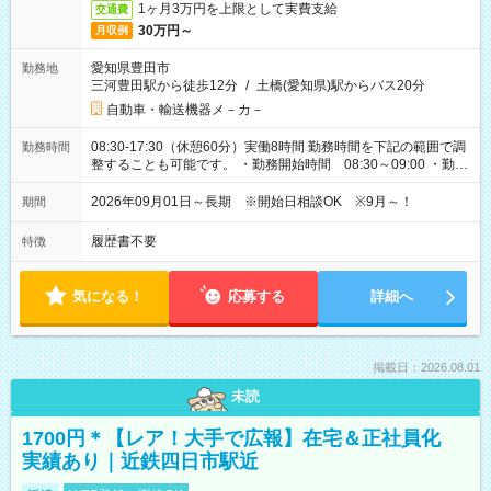
1ヶ月3万円を上限として実費支給
交通費
30万円～
月収例
愛知県豊田市
勤務地
三河豊田駅から徒歩12分
/
土橋(愛知県)駅からバス20分
自動車・輸送機器メ－カ－
08:30-17:30（休憩60分）実働8時間 勤務時間を下記の範囲で調
勤務時間
整することも可能です。 ・勤務開始時間 08:30～09:00 ・勤務
終了時間 17:30～18:00
2026年09月01日～長期 ※開始日相談OK ※9月～！
期間
履歴書不要
特徴
気になる！
応募する
詳細へ
掲載日：2026.08.01
未読
1700円＊【レア！大手で広報】在宅＆正社員化
実績あり｜近鉄四日市駅近