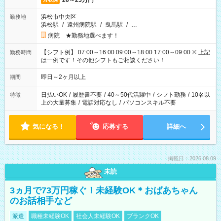
20～25万円
浜松市中央区
勤務地
浜松駅
/
遠州病院駅
/
曳馬駅
/
…
病院 ★勤務地選べます！
【シフト例】 07:00～16:00 09:00～18:00 17:00～09:00 ※ 上記
勤務時間
は一例です！その他シフトもご相談ください！
即日～2ヶ月以上
期間
日払いOK
/
履歴書不要
/
40～50代活躍中
/
シフト勤務
/
10名以
特徴
上の大量募集
/
電話対応なし
/
パソコンスキル不要
気になる！
応募する
詳細へ
掲載日：2026.08.09
未読
3ヵ月で73万円稼ぐ！未経験OK＊おばあちゃん
のお話相手など
派遣
職種未経験OK
社会人未経験OK
ブランクOK