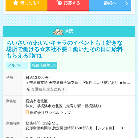
気になる！
応募する
詳細へ
未読
ちいさいかわいいキャラのイベントも！好きな
場所で働ける☆来社不要！働いたその日に給料
もらえる◎/T1
アルバイト
職種未経験OK
日給13,000円～
給与
＋交通費支給 ★交通費全額支給！ ┗案件により規定あり ★日払
いOK！（規定あり） ┗働いたその日に現金GET♪ お仕事後はコ
交通費別途支給あり
ンビニATMから 日払い分を引き落とせます！ 【試用期間】試
用期間なし
横浜市港北区
勤務地
神奈川県横浜市港北区（最寄り駅：新横浜駅）
株式会社ワンベルウッズ
勤務時間は指定なし
勤務時間
変形労働時間制 想定労働時間160時間/月 【シフト例】 ・8：00
～21：00