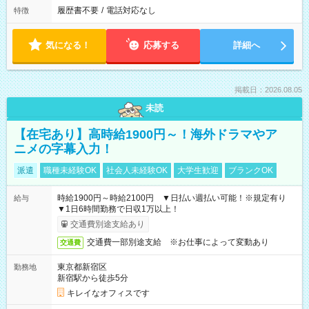
履歴書不要
/
電話対応なし
特徴
気になる！
応募する
詳細へ
掲載日：2026.08.05
未読
【在宅あり】高時給1900円～！海外ドラマやア
ニメの字幕入力！
派遣
職種未経験OK
社会人未経験OK
大学生歓迎
ブランクOK
時給1900円～時給2100円 ▼日払い週払い可能！※規定有り
給与
▼1日6時間勤務で日収1万以上！
交通費別途支給あり
交通費一部別途支給 ※お仕事によって変動あり
交通費
東京都新宿区
勤務地
新宿駅から徒歩5分
キレイなオフィスです