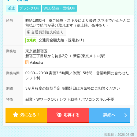
派遣
ブランクOK
WEB登録・面接OK
時給1800円 ※ご経験・スキルにより優遇 スマホでかんたんに
給与
前払いで給与が受け取れます（※上限、条件あり）
交通費別途支給あり
交通費全額支給（規定あり）
交通費
東京都新宿区
勤務地
新宿三丁目駅から徒歩2分
/
新宿(東京メトロ)駅
Valextra
09:30～20:30 実働7.5時間／休憩1.5時間 営業時間に合わせた
勤務時間
シフト制
3か月程度の短期予定 ※開始日はお気軽にご相談ください
期間
副業・WワークOK
/
シフト勤務
/
パソコンスキル不要
特徴
気になる！
応募する
詳細へ
掲載日：2026.08.05