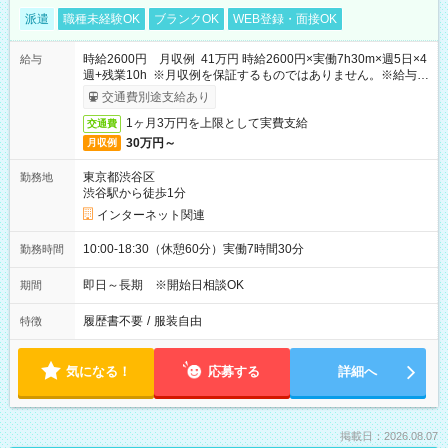
派遣
職種未経験OK
ブランクOK
WEB登録・面接OK
時給2600円 月収例 41万円 時給2600円×実働7h30m×週5日×4
給与
週+残業10h ※月収例を保証するものではありません。※給与即
受取りサービス利用可（利用条件有）
交通費別途支給あり
1ヶ月3万円を上限として実費支給
交通費
30万円～
月収例
東京都渋谷区
勤務地
渋谷駅から徒歩1分
インターネット関連
10:00-18:30（休憩60分）実働7時間30分
勤務時間
即日～長期 ※開始日相談OK
期間
履歴書不要
/
服装自由
特徴
気になる！
応募する
詳細へ
掲載日：2026.08.07