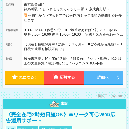
東京都墨田区
勤務地
錦糸町駅
/
とうきょうスカイツリー駅
/
京成曳舟駅
/
…
≪自宅からドアtoドアで30分以内！≫ご希望の勤務地を紹介
します。
9:00～18:00（休憩60分） ■ご希望があれば下記シフトもOK！
勤務時間
早番 7:00～16:00 遅番 10:00～19:00 「家族と休みを合わせた
い」 「余裕を持って夕飯の準備がしたい」 「できれば残業はし
たくない」 など、ご希望を教えてくださいね。 ※Wワーク希望
【現在も積極採用中！急募！】2カ月～ ■ご応募から最短2～3
期間
の方へ 今ご覧のお仕事で希望する勤務時間と、もう1つのお仕事
日後の就業も相談可能です！
の勤務時間。 合計で週40時間を超える場合は応募できません。
履歴書不要
/
40～50代活躍中
/
服装自由
/
シフト勤務
/
10名以
特徴
上の大量募集
/
電話対応なし
/
パソコンスキル不要
気になる！
応募する
詳細へ
掲載日：2026.08.07
未読
《完全在宅×時短日短OK》Wワーク可〇Web広
告運用サポート