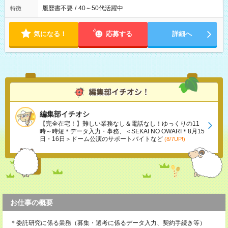
履歴書不要
/
40～50代活躍中
特徴
気になる！
応募する
詳細へ
編集部イチオシ
【完全在宅！】難しい業務なし＆電話なし！ゆっくりの11
時～時短＊データ入力・事務、＜SEKAI NO OWARI＊8月15
日・16日＞ドーム公演のサポートバイトなど
(8/7UP!)
お仕事の概要
＊委託研究に係る業務（募集・選考に係るデータ入力、契約手続き等）