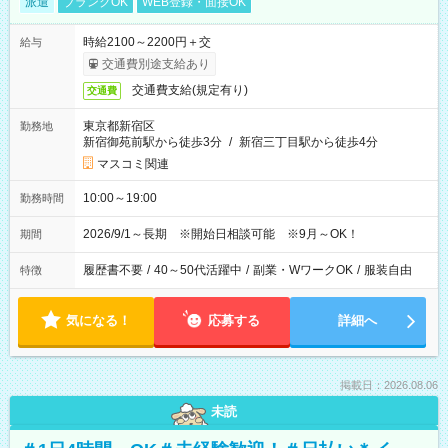
派遣
ブランクOK
WEB登録・面接OK
時給2100～2200円＋交
給与
交通費別途支給あり
交通費支給(規定有り)
交通費
東京都新宿区
勤務地
新宿御苑前駅から徒歩3分
/
新宿三丁目駅から徒歩4分
マスコミ関連
10:00～19:00
勤務時間
2026/9/1～長期 ※開始日相談可能 ※9月～OK！
期間
履歴書不要
/
40～50代活躍中
/
副業・WワークOK
/
服装自由
特徴
気になる！
応募する
詳細へ
掲載日：2026.08.06
未読