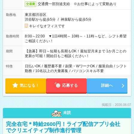
交通費一部別途支給 ※お仕事によって変動あり
交通費
東京都渋谷区
勤務地
渋谷駅から徒歩5分
/
神泉駅から徒歩5分
キレイなオフィスです
8:00～22:00 ▼1日4時間～ 10時～・11時～など、シフト希望
勤務時間
ご相談ください！
【急募】即日～短期も長期もOK！最短翌月末まで 1か月ごとの
期間
更新が可能！開始日もご相談ください！
日払いOK
/
履歴書不要
/
副業・WワークOK
/
服装自由
/
シフト
特徴
勤務
/
10名以上の大量募集
/
パソコンスキル不要
気になる！
応募する
詳細へ
掲載日：2026.08.07
未読
完全在宅＊時給2600円！ライブ配信アプリ会社
でクリエイティブ制作進行管理