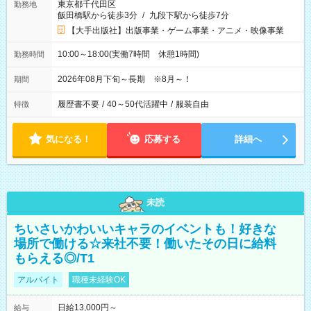
東京都千代田区
勤務地
飯田橋駅から徒歩3分
/
九段下駅から徒歩7分
【大手出版社】出版事業・ゲーム事業・アニメ・映像事業
10:00～18:00(実働7時間 休憩1時間)
勤務時間
2026年08月下旬～長期 ※8月～！
期間
履歴書不要
/
40～50代活躍中
/
服装自由
特徴
気になる！
応募する
詳細へ
未読
ちいさいかわいいキャラのイベントも！好きな
場所で働ける☆来社不要！働いたその日に給料
もらえる◎/T1
アルバイト
職種未経験OK
日給13,000円～
給与