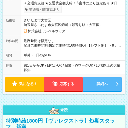
＋交通費支給 ★交通費全額支給！ ┗案件により規定あり ★日払
いOK！（規定あり） ┗働いたその日に現金GET♪ お仕事後はコ
交通費別途支給あり
ンビニATMから 日払い分を引き落とせます！ 【試用期間】試
用期間なし
さいたま市大宮区
勤務地
埼玉県さいたま市大宮区錦町（最寄り駅：大宮駅）
株式会社ワンベルウッズ
勤務時間は指定なし
勤務時間
変形労働時間制 想定労働時間160時間/月 【シフト例】 ・8：00
～21：00
単発・1日のみOK
期間
週1日からOK / 日払いOK / 副業・WワークOK / 10名以上の大量
特徴
募集
気になる！
応募する
詳細へ
未読
特別時給1800円【ヴァレクストラ】短期スタッ
フ 新宿