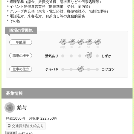
＊経理業務（謝金、旅費交通費、請求書などの伝票処理等）
＊イベント開催運営業務（開催準備、受付、案内等）
＊グループ内庶務（来客・電話応対、郵便物対応、名刺管理等）
＊電話応対、来客応対、お茶出し等の庶務的業務
＊その他
職場の雰囲気
年齢層
20代
30
40
50
60
職場の様子
活気あり
しずか
仕事の仕方
テキパキ
コツコツ
募集情報
給与
時給1650円 月収例 222,750円
交通費別途支給あり
全額支給
交通費