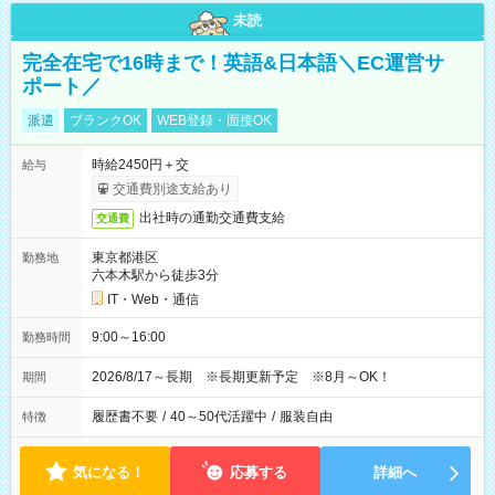
未読
完全在宅で16時まで！英語&日本語＼EC運営サ
ポート／
派遣
ブランクOK
WEB登録・面接OK
時給2450円＋交
給与
交通費別途支給あり
出社時の通勤交通費支給
交通費
東京都港区
勤務地
六本木駅から徒歩3分
IT・Web・通信
9:00～16:00
勤務時間
2026/8/17～長期 ※長期更新予定 ※8月～OK！
期間
履歴書不要
/
40～50代活躍中
/
服装自由
特徴
気になる！
応募する
詳細へ