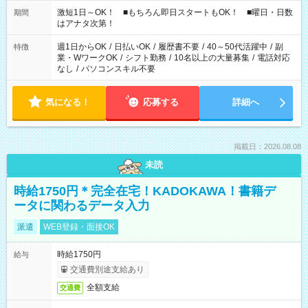
激短1日～OK！ ■もちろん即日スタートもOK！ ■曜日・日数
期間
はアナタ次第！
週1日からOK
/
日払いOK
/
履歴書不要
/
40～50代活躍中
/
副
特徴
業・WワークOK
/
シフト勤務
/
10名以上の大量募集
/
電話対応
なし
/
パソコンスキル不要
気になる！
応募する
詳細へ
掲載日：2026.08.08
未読
時給1750円＊完全在宅！KADOKAWA！書籍デ
ータに関わるデータ入力
派遣
WEB登録・面接OK
時給1750円
給与
交通費別途支給あり
全額支給
交通費