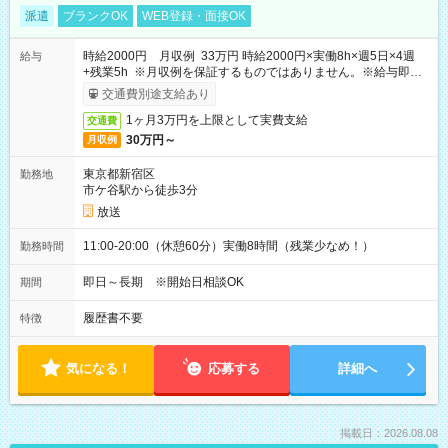
派遣
ブランクOK
WEB登録・面接OK
時給2000円 月収例 33万円 時給2000円×実働8h×週5日×4週
給与
+残業5h ※月収例を保証するものではありません。※給与即受
取りサービス利用可（利用条件有）
交通費別途支給あり
1ヶ月3万円を上限として実費支給
交通費
30万円～
月収例
東京都新宿区
勤務地
市ケ谷駅から徒歩3分
放送
11:00-20:00（休憩60分）実働8時間（残業少なめ！）
勤務時間
即日～長期 ※開始日相談OK
期間
履歴書不要
特徴
気になる！
応募する
詳細へ
掲載日：2026.08.08