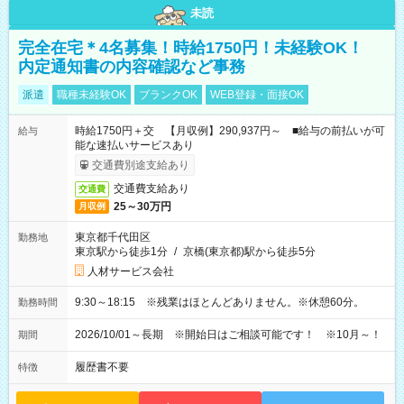
未読
完全在宅＊4名募集！時給1750円！未経験OK！
内定通知書の内容確認など事務
派遣
職種未経験OK
ブランクOK
WEB登録・面接OK
時給1750円＋交 【月収例】290,937円～ ■給与の前払いが可
給与
能な速払いサービスあり
交通費別途支給あり
交通費支給あり
交通費
25～30万円
月収例
東京都千代田区
勤務地
東京駅から徒歩1分
/
京橋(東京都)駅から徒歩5分
人材サービス会社
9:30～18:15 ※残業はほとんどありません。※休憩60分。
勤務時間
2026/10/01～長期 ※開始日はご相談可能です！ ※10月～！
期間
履歴書不要
特徴