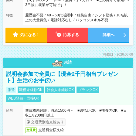
【8月中のスタートOK！急募！】2カ月～ ■ご応募から最短2～
期間
ね。 ※Wワーク希望の方へ 今ご覧のお仕事で希望する勤務時間
3日後に就業が可能です！
と、もう1つのお仕事の勤務時間。 合計で週40時間を超える場
合は応募できません。
履歴書不要
/
40～50代活躍中
/
服装自由
/
シフト勤務
/
10名以
特徴
上の大量募集
/
電話対応なし
/
パソコンスキル不要
気になる！
応募する
詳細へ
掲載日：2026.08.08
未読
説明会参加で全員に【現金2千円相当プレゼン
ト】生活のお手伝い
派遣
職種未経験OK
社会人未経験OK
ブランクOK
WEB登録・面接OK
無資格未経験：時給1500円～ ■週払いOK ■扶養内OK ■日
給与
収1万2000円以上
交通費別途支給あり
交通費全額支給
交通費