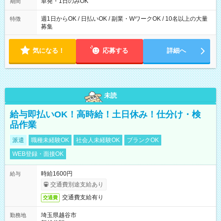
単発・1日のみOK
期間
週1日からOK / 日払いOK / 副業・WワークOK / 10名以上の大量
特徴
募集
気になる！
応募する
詳細へ
未読
給与即払いOK！高時給！土日休み！仕分け・検
品作業
派遣
職種未経験OK
社会人未経験OK
ブランクOK
WEB登録・面接OK
時給1600円
給与
交通費別途支給あり
交通費支給有り
交通費
埼玉県越谷市
勤務地