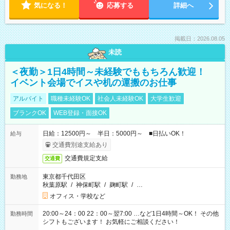
気になる！
応募する
詳細へ
掲載日：2026.08.05
未読
＜夜勤＞1日4時間～未経験でももちろん歓迎！
イベント会場でイスや机の運搬のお仕事
アルバイト
職種未経験OK
社会人未経験OK
大学生歓迎
ブランクOK
WEB登録・面接OK
日給：12500円～ 半日：5000円～ ■日払いOK！
給与
交通費別途支給あり
交通費規定支給
交通費
東京都千代田区
勤務地
秋葉原駅
/
神保町駅
/
麹町駅
/
…
オフィス・学校など
20:00～24：00 22：00～翌7:00 …など1日4時間～OK！ その他
勤務時間
シフトもございます！ お気軽にご相談ください！