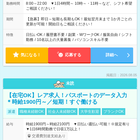
8:00～22:00 ▼1日4時間～ 10時～・11時～など、シフト希望
勤務時間
ご相談ください！
【急募】即日～短期も長期もOK！最短翌月末まで 1か月ごとの
期間
更新が可能！開始日もご相談ください！
日払いOK
/
履歴書不要
/
副業・WワークOK
/
服装自由
/
シフト
特徴
勤務
/
10名以上の大量募集
/
パソコンスキル不要
気になる！
応募する
詳細へ
掲載日：2026.08.05
未読
【在宅OK】レア求人！パスポートのデータ入力
＊時給1900円～／短期！すぐ働ける
派遣
職種未経験OK
社会人未経験OK
大学生歓迎
ブランクOK
時給1900円～時給2100円 ▼日払い週払い可能！※規定有り
給与
▼1日6時間勤務で日収1万以上！
交通費別途支給あり