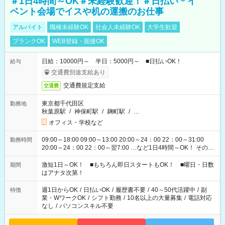
＃1日4時間～OK＃未経験歓迎！＃日払い＊イ
ベント会場でイスや机の運搬のお仕事
アルバイト
職種未経験OK
社会人未経験OK
大学生歓迎
ブランクOK
WEB登録・面接OK
日給：10000円～ 半日：5000円～ ■日払いOK！
給与
交通費別途支給あり
交通費規定支給
交通費
東京都千代田区
勤務地
秋葉原駅
/
神保町駅
/
麹町駅
/
…
オフィス・学校など
09:00～18:00 09:00～13:00 20:00～24：00 22：00～31:00
勤務時間
20:00～24：00 22：00～翌7:00 …など1日4時間～OK！ その他
シフトもございます！ お気軽にご相談ください！
激短1日～OK！ ■もちろん即日スタートもOK！ ■曜日・日数
期間
はアナタ次第！
週1日からOK
/
日払いOK
/
履歴書不要
/
40～50代活躍中
/
副
特徴
業・WワークOK
/
シフト勤務
/
10名以上の大量募集
/
電話対応
なし
/
パソコンスキル不要