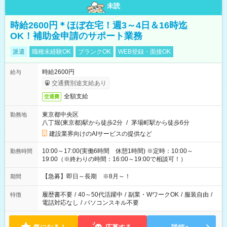
未読
時給2600円＊ほぼ在宅！週3～4日＆16時迄
OK！補助金申請のサポート業務
派遣
職種未経験OK
ブランクOK
WEB登録・面接OK
時給2600円
給与
交通費別途支給あり
全額支給
交通費
東京都中央区
勤務地
八丁堀(東京都)駅から徒歩2分
/
茅場町駅から徒歩6分
建設業界向けのAIサービスの提供など
10:00～17:00(実働6時間 休憩1時間) ※定時：10:00～
勤務時間
19:00（※終わりの時間：16:00～19:00で相談可！）
【急募】即日～長期 ※8月～！
期間
履歴書不要
/
40～50代活躍中
/
副業・WワークOK
/
服装自由
/
特徴
電話対応なし
/
パソコンスキル不要