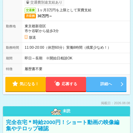
取りサービス利用可（利用条件有）
交通費別途支給あり
1ヶ月3万円を上限として実費支給
交通費
30万円～
月収例
東京都新宿区
勤務地
市ケ谷駅から徒歩3分
放送
11:00-20:00（休憩60分）実働8時間（残業少なめ！）
勤務時間
即日～長期 ※開始日相談OK
期間
履歴書不要
特徴
気になる！
応募する
詳細へ
掲載日：2026.08.08
未読
完全在宅＊時給2000円！ショート動画の映像編
集やテロップ確認