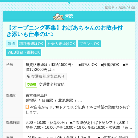
掲載日：2026.08.08
未読
【オープニング募集】おばあちゃんのお散歩付
き添いも仕事の1つ
派遣
職種未経験OK
社会人未経験OK
ブランクOK
WEB登録・面接OK
無資格未経験：時給1500円～ ■週払いOK ■扶養内OK ■日
給与
収1万2000円以上
交通費別途支給あり
交通費全額支給
交通費
東京都豊島区
勤務地
巣鴨駅
/
目白駅
/
北池袋駅
/
…
≪自宅からドアtoドアで30分以内！≫ご希望の勤務地を紹介
します。
9:00～18:00（休憩60分） ■ご希望があれば下記シフトもOK！
勤務時間
早番 7:00～16:00 遅番 10:00～19:00 夜勤 16:30～翌9:30 「家族
と休みを合わせたい」 「余裕を持って夕飯の準備がしたい」
「できれば残業はしたくない」 など、ご希望を教えてください