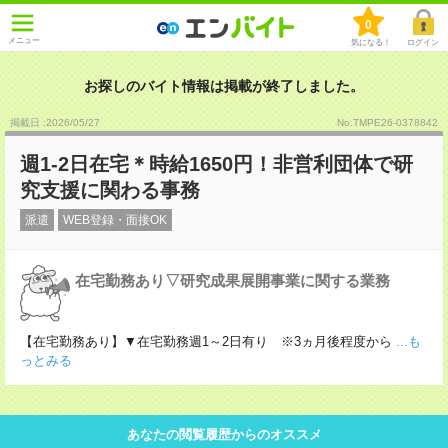
0
メニュー
気になる！
ログイン
お探しのバイト情報は掲載が終了しました。
掲載日 :2026
/
05
/
27
No.TMPE26-0378842
週1-2日在宅＊時給1650円！非営利団体で研
究支援に関わる事務
派遣
WEB登録・面接OK
在宅勤務あり▽研究成果展開事業に関する業務
【在宅勤務あり】▼在宅勤務週1～2日有り ※3ヵ月後程度から
...も
っとみる
あなたの閲覧履歴からのオススメ