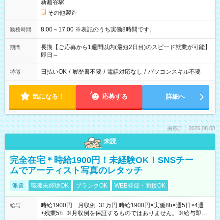
新越谷駅
その他製造
8:00～17:00 ※表記のうち実働8時間です。
勤務時間
長期【ご応募から1週間以内(最短2日目)のスピード就業が可能】
期間
即日～
日払いOK
/
履歴書不要
/
電話対応なし
/
パソコンスキル不要
特徴
気になる！
応募する
詳細へ
掲載日：2026.08.08
未読
完全在宅＊時給1900円！未経験OK！SNSチー
ムでアーティスト写真のレタッチ
派遣
職種未経験OK
ブランクOK
WEB登録・面接OK
時給1900円 月収例 31万円 時給1900円×実働8h×週5日×4週
給与
+残業5h ※月収例を保証するものではありません。※給与即受