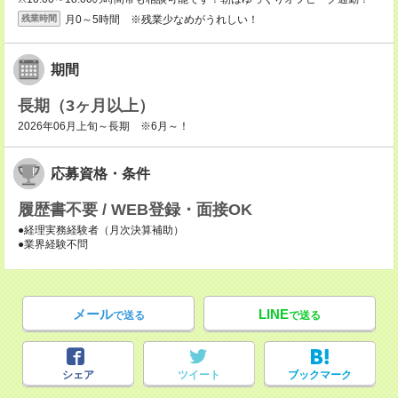
月0～5時間 ※残業少なめがうれしい！
残業時間
期間
長期（3ヶ月以上）
2026年06月上旬～長期 ※6月～！
応募資格・条件
履歴書不要 / WEB登録・面接OK
●経理実務経験者（月次決算補助）
●業界経験不問
メール
LINE
で送る
で送る
シェア
ツイート
ブックマーク