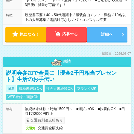
【8月中のスタートOK！急募！】2カ月～ ■ご応募から最短2～
期間
ね。 ※Wワーク希望の方へ 今ご覧のお仕事で希望する勤務時間
3日後に就業が可能です！
と、もう1つのお仕事の勤務時間。 合計で週40時間を超える場
合は応募できません。
履歴書不要
/
40～50代活躍中
/
服装自由
/
シフト勤務
/
10名以
特徴
上の大量募集
/
電話対応なし
/
パソコンスキル不要
気になる！
応募する
詳細へ
掲載日：2026.08.07
未読
説明会参加で全員に【現金2千円相当プレゼン
ト】生活のお手伝い
派遣
職種未経験OK
社会人未経験OK
ブランクOK
WEB登録・面接OK
無資格未経験：時給1500円～ ■週払いOK ■扶養内OK ■日
給与
収1万2000円以上
交通費別途支給あり
交通費全額支給
交通費