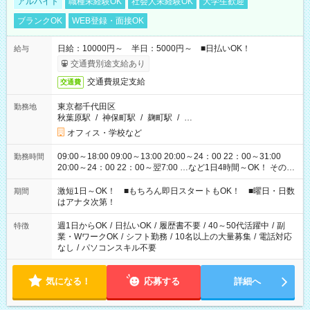
アルバイト
職種未経験OK
社会人未経験OK
大学生歓迎
ブランクOK
WEB登録・面接OK
日給：10000円～ 半日：5000円～ ■日払いOK！
給与
交通費別途支給あり
交通費規定支給
交通費
東京都千代田区
勤務地
秋葉原駅
/
神保町駅
/
麹町駅
/
…
オフィス・学校など
09:00～18:00 09:00～13:00 20:00～24：00 22：00～31:00
勤務時間
20:00～24：00 22：00～翌7:00 …など1日4時間～OK！ その他
シフトもございます！ お気軽にご相談ください！
激短1日～OK！ ■もちろん即日スタートもOK！ ■曜日・日数
期間
はアナタ次第！
週1日からOK
/
日払いOK
/
履歴書不要
/
40～50代活躍中
/
副
特徴
業・WワークOK
/
シフト勤務
/
10名以上の大量募集
/
電話対応
なし
/
パソコンスキル不要
気になる！
応募する
詳細へ