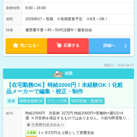
9:00～16:00
勤務時間
2026/8/17～長期 ※長期更新予定 ※8月～OK！
期間
履歴書不要
/
40～50代活躍中
/
服装自由
特徴
気になる！
応募する
詳細へ
掲載日：2026.08.07
未読
【在宅勤務OK】時給2000円！未経験OK！化粧
品メーカーで編集・校正・制作
派遣
職種未経験OK
ブランクOK
WEB登録・面接OK
時給2000円 月収例 32万円 時給2000円×実働8h×週5日×4
給与
週 ※月収例を保証するものではありません。※給与即受取りサ
ービス利用可（利用条件有）
交通費別途支給あり
1ヶ月3万円を上限として実費支給
交通費