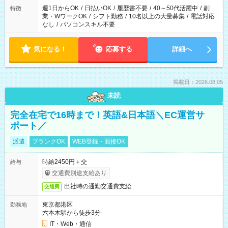
週1日からOK
/
日払いOK
/
履歴書不要
/
40～50代活躍中
/
副
特徴
業・WワークOK
/
シフト勤務
/
10名以上の大量募集
/
電話対応
なし
/
パソコンスキル不要
気になる！
応募する
詳細へ
掲載日：2026.08.05
未読
完全在宅で16時まで！英語&日本語＼EC運営サ
ポート／
派遣
ブランクOK
WEB登録・面接OK
時給2450円＋交
給与
交通費別途支給あり
出社時の通勤交通費支給
交通費
東京都港区
勤務地
六本木駅から徒歩3分
IT・Web・通信