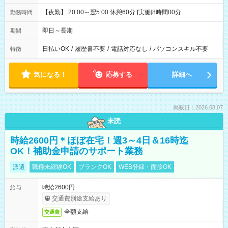
【夜勤】 20:00～翌5:00 休憩60分 [実働]8時間00分
勤務時間
即日～長期
期間
日払いOK
/
履歴書不要
/
電話対応なし
/
パソコンスキル不要
特徴
気になる！
応募する
詳細へ
掲載日：2026.08.07
未読
時給2600円＊ほぼ在宅！週3～4日＆16時迄
OK！補助金申請のサポート業務
派遣
職種未経験OK
ブランクOK
WEB登録・面接OK
時給2600円
給与
交通費別途支給あり
全額支給
交通費