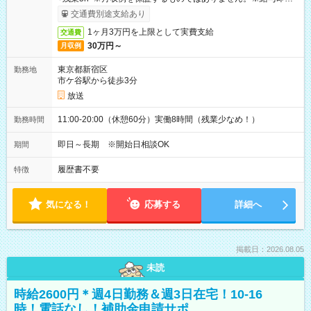
取りサービス利用可（利用条件有）
交通費別途支給あり
1ヶ月3万円を上限として実費支給
交通費
30万円～
月収例
東京都新宿区
勤務地
市ケ谷駅から徒歩3分
放送
11:00-20:00（休憩60分）実働8時間（残業少なめ！）
勤務時間
即日～長期 ※開始日相談OK
期間
履歴書不要
特徴
気になる！
応募する
詳細へ
掲載日：2026.08.05
未読
時給2600円＊週4日勤務＆週3日在宅！10-16
時！電話なし！補助金申請サポ