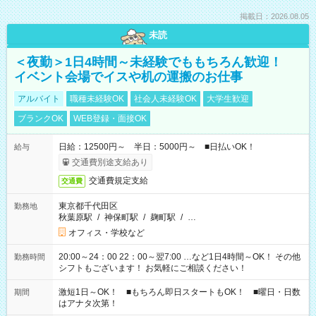
掲載日：2026.08.05
未読
＜夜勤＞1日4時間～未経験でももちろん歓迎！
イベント会場でイスや机の運搬のお仕事
アルバイト
職種未経験OK
社会人未経験OK
大学生歓迎
ブランクOK
WEB登録・面接OK
日給：12500円～ 半日：5000円～ ■日払いOK！
給与
交通費別途支給あり
交通費規定支給
交通費
東京都千代田区
勤務地
秋葉原駅
/
神保町駅
/
麹町駅
/
…
オフィス・学校など
20:00～24：00 22：00～翌7:00 …など1日4時間～OK！ その他
勤務時間
シフトもございます！ お気軽にご相談ください！
激短1日～OK！ ■もちろん即日スタートもOK！ ■曜日・日数
期間
はアナタ次第！