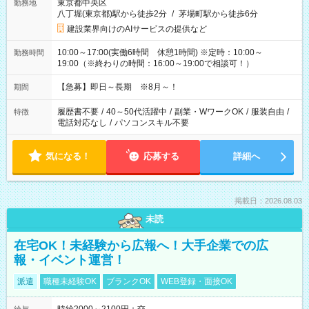
東京都中央区
勤務地
八丁堀(東京都)駅から徒歩2分
/
茅場町駅から徒歩6分
建設業界向けのAIサービスの提供など
10:00～17:00(実働6時間 休憩1時間) ※定時：10:00～
勤務時間
19:00（※終わりの時間：16:00～19:00で相談可！）
【急募】即日～長期 ※8月～！
期間
履歴書不要
/
40～50代活躍中
/
副業・WワークOK
/
服装自由
/
特徴
電話対応なし
/
パソコンスキル不要
気になる！
応募する
詳細へ
掲載日：2026.08.03
未読
在宅OK！未経験から広報へ！大手企業での広
報・イベント運営！
派遣
職種未経験OK
ブランクOK
WEB登録・面接OK