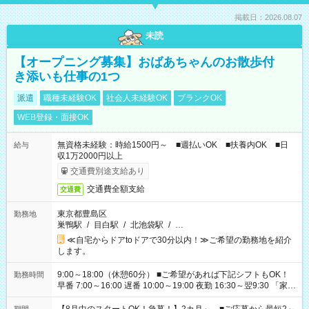
掲載日：2026.08.07
未読
【オープニング募集】おばあちゃんのお散歩付
き添いも仕事の1つ
派遣
職種未経験OK
社会人未経験OK
ブランクOK
WEB登録・面接OK
無資格未経験：時給1500円～ ■週払いOK ■扶養内OK ■日
給与
収1万2000円以上
交通費別途支給あり
交通費全額支給
交通費
東京都豊島区
勤務地
巣鴨駅
/
目白駅
/
北池袋駅
/
…
≪自宅からドアtoドアで30分以内！≫ご希望の勤務地を紹介
します。
9:00～18:00（休憩60分） ■ご希望があれば下記シフトもOK！
勤務時間
早番 7:00～16:00 遅番 10:00～19:00 夜勤 16:30～翌9:30 「家族
と休みを合わせたい」 「余裕を持って夕飯の準備がしたい」
「できれば残業はしたくない」 など、ご希望を教えてください