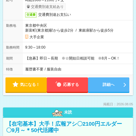
時給2000～2100円＋交
給与
交通費別途支給あり
交通費別途お支払い
交通費
東京都中央区
勤務地
新富町(東京都)駅から徒歩2分
/
東銀座駅から徒歩5分
大手企業
9:30～18:00
勤務時間
【急募】即日～長期 ※☆開始日相談可能 ※8月～OK！
期間
履歴書不要
/
服装自由
特徴
気になる！
応募する
詳細へ
掲載日：2026.08.05
未読
【在宅基本】大手！広報アシ〇2100円エルダー
〇9月～＊50代活躍中