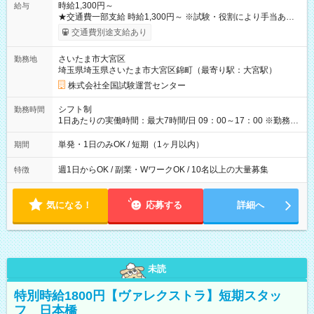
時給1,300円～
給与
★交通費一部支給 時給1,300円～ ※試験・役割により手当あり
※勤務回数により昇給あり 【即給（前払い）オプションあ
交通費別途支給あり
り！】 希望される場合、勤務から1週間ほどで給与の一部を受け
取れます。 ※手数料418円がかかります。 【過去試験日の収入
さいたま市大宮区
勤務地
例】 ・河合塾模擬試験 8:30～17:30（休憩1時間） 時給1,300円
埼玉県埼玉県さいたま市大宮区錦町（最寄り駅：大宮駅）
×8時間＝日収10,400円＋交通費 ※当日の役割により時給＋100
円の場合あり ・国家試験 7:00～13:30（休憩なし） 時給1,300
株式会社全国試験運営センター
円（役割手当＋100円）×6時間＝日収8,400円＋交通費 【試用期
間】試用期間なし
シフト制
勤務時間
1日あたりの実働時間：最大7時間/日 09：00～17：00 ※勤務時
間は 試験により異なります。
単発・1日のみOK / 短期（1ヶ月以内）
期間
週1日からOK / 副業・WワークOK / 10名以上の大量募集
特徴
気になる！
応募する
詳細へ
未読
特別時給1800円【ヴァレクストラ】短期スタッ
フ 日本橋