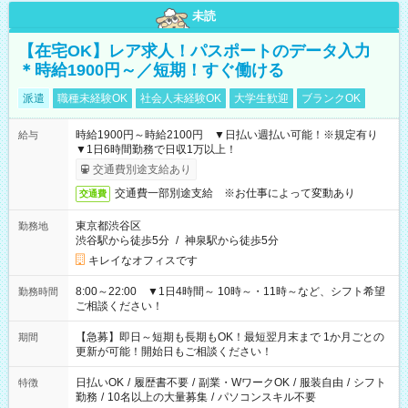
未読
【在宅OK】レア求人！パスポートのデータ入力
＊時給1900円～／短期！すぐ働ける
派遣
職種未経験OK
社会人未経験OK
大学生歓迎
ブランクOK
時給1900円～時給2100円 ▼日払い週払い可能！※規定有り
給与
▼1日6時間勤務で日収1万以上！
交通費別途支給あり
交通費一部別途支給 ※お仕事によって変動あり
交通費
東京都渋谷区
勤務地
渋谷駅から徒歩5分
/
神泉駅から徒歩5分
キレイなオフィスです
8:00～22:00 ▼1日4時間～ 10時～・11時～など、シフト希望
勤務時間
ご相談ください！
【急募】即日～短期も長期もOK！最短翌月末まで 1か月ごとの
期間
更新が可能！開始日もご相談ください！
日払いOK
/
履歴書不要
/
副業・WワークOK
/
服装自由
/
シフト
特徴
勤務
/
10名以上の大量募集
/
パソコンスキル不要