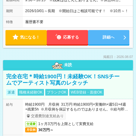
9:30～18:15 ※残業はほとんどありません。※休憩60分。
勤務時間
2026/10/01～長期 ※開始日はご相談可能です！ ※10月～！
期間
履歴書不要
特徴
気になる！
応募する
詳細へ
掲載日：2026.08.07
未読
完全在宅＊時給1900円！未経験OK！SNSチー
ムでアーティスト写真のレタッチ
派遣
職種未経験OK
ブランクOK
WEB登録・面接OK
時給1900円 月収例 31万円 時給1900円×実働8h×週5日×4週
給与
+残業5h ※月収例を保証するものではありません。※給与即受
取りサービス利用可（利用条件有）
交通費別途支給あり
1ヶ月3万円を上限として実費支給
交通費
30万円～
月収例