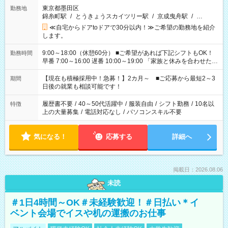
東京都墨田区
勤務地
錦糸町駅
/
とうきょうスカイツリー駅
/
京成曳舟駅
/
…
≪自宅からドアtoドアで30分以内！≫ご希望の勤務地を紹介
します。
9:00～18:00（休憩60分） ■ご希望があれば下記シフトもOK！
勤務時間
早番 7:00～16:00 遅番 10:00～19:00 「家族と休みを合わせた
い」 「余裕を持って夕飯の準備がしたい」 「できれば残業はし
たくない」 など、ご希望を教えてくださいね。 ※Wワーク希望
【現在も積極採用中！急募！】2カ月～ ■ご応募から最短2～3
期間
の方へ 今ご覧のお仕事で希望する勤務時間と、もう1つのお仕事
日後の就業も相談可能です！
の勤務時間。 合計で週40時間を超える場合は応募できません。
履歴書不要
/
40～50代活躍中
/
服装自由
/
シフト勤務
/
10名以
特徴
上の大量募集
/
電話対応なし
/
パソコンスキル不要
気になる！
応募する
詳細へ
掲載日：2026.08.06
未読
＃1日4時間～OK＃未経験歓迎！＃日払い＊イ
ベント会場でイスや机の運搬のお仕事