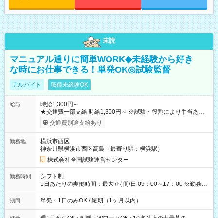
未読
マニュアル通りに簡単WORK◆未経験から好き
な時にお仕事できる！単発OK◎試験監督
アルバイト
職種未経験OK
時給1,300円～
給与
★交通費一部支給 時給1,300円～ ※試験・役割により手当あり
※勤務回数により昇給あり 【即給（前払い）オプションあ
交通費別途支給あり
り！】 希望される場合、勤務から1週間ほどで給与の一部を受け
取れます。 ※手数料418円がかかります。 【過去試験日の収入
横浜市西区
勤務地
例】 ・河合塾模擬試験 8:30～17:30（休憩1時間） 時給1,300円
神奈川県横浜市西区高島（最寄り駅：横浜駅）
×8時間＝日収10,400円＋交通費 ※当日の役割により時給＋100
円の場合あり ・国家試験 7:00～13:30（休憩なし） 時給1,300
株式会社全国試験運営センター
円（役割手当＋100円）×6時間＝日収8,400円＋交通費 【試用期
間】試用期間なし
シフト制
勤務時間
1日あたりの実働時間：最大7時間/日 09：00～17：00 ※勤務時
間は 試験により異なります。
単発・1日のみOK / 短期（1ヶ月以内）
期間