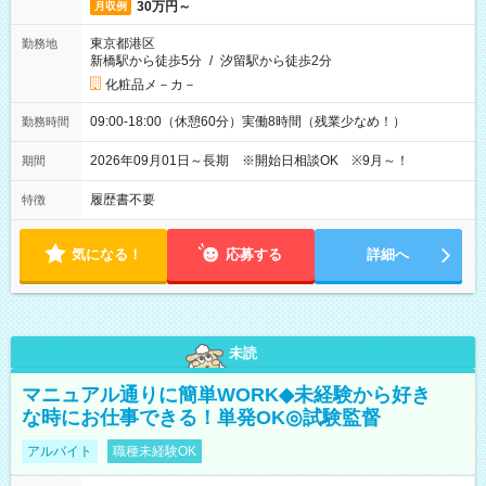
30万円～
月収例
東京都港区
勤務地
新橋駅から徒歩5分
/
汐留駅から徒歩2分
化粧品メ－カ－
09:00-18:00（休憩60分）実働8時間（残業少なめ！）
勤務時間
2026年09月01日～長期 ※開始日相談OK ※9月～！
期間
履歴書不要
特徴
気になる！
応募する
詳細へ
未読
マニュアル通りに簡単WORK◆未経験から好き
な時にお仕事できる！単発OK◎試験監督
アルバイト
職種未経験OK