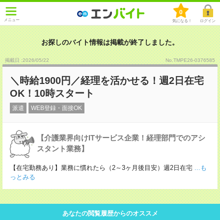
0
メニュー
気になる！
ログイン
お探しのバイト情報は掲載が終了しました。
掲載日 :2026
/
05
/
22
No.TMPE26-0376585
＼時給1900円／経理を活かせる！週2日在宅
OK！10時スタート
派遣
WEB登録・面接OK
【介護業界向けITサービス企業！経理部門でのアシ
スタント業務】
【在宅勤務あり】業務に慣れたら（2～3ヶ月後目安）週2日在宅
...も
っとみる
あなたの閲覧履歴からのオススメ