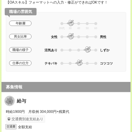
【OAスキル】フォーマットへの入力・修正ができればOKです！
職場の雰囲気
年齢層
20代
30
40
50
60
男女比率
女性
男性
職場の様子
活気あり
しずか
仕事の仕方
テキパキ
コツコツ
募集情報
給与
時給1900円 月収例 304,000円+残業代
交通費別途支給あり
全額支給
交通費