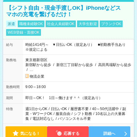
【シフト自由・現金手渡しOK】iPhoneなどス
マホの充電を繋げるだけ！
派遣
職種未経験OK
社会人未経験OK
大学生歓迎
ブランクOK
WEB登録・面接OK
時給1414円～ ▼日払いOK（規定あり） ■初勤務手当あり
給与
※規定による
東京都新宿区
勤務地
新宿駅から徒歩
/
新宿三丁目駅から徒歩
/
高田馬場駅から徒歩
/
…
物流企業
9:00～18:00
勤務時間
即日～OK！ 1日～働けます＾＾（規定あり）
期間
週1日からOK
/
日払いOK
/
履歴書不要
/
40～50代活躍中
/
副
特徴
業・WワークOK
/
服装自由
/
シフト勤務
/
10名以上の大量募
集
/
電話対応なし
/
パソコンスキル不要
気になる！
応募する
詳細へ