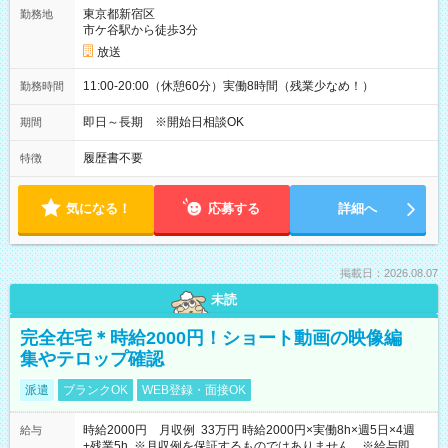
東京都新宿区
勤務地
市ケ谷駅から徒歩3分
放送
11:00-20:00（休憩60分）実働8時間（残業少なめ！）
勤務時間
即日～長期 ※開始日相談OK
期間
履歴書不要
特徴
気になる！
応募する
詳細へ
掲載日：2026.08.07
未読
完全在宅＊時給2000円！ショート動画の映像編
集やテロップ確認
派遣
ブランクOK
WEB登録・面接OK
時給2000円 月収例 33万円 時給2000円×実働8h×週5日×4週
給与
+残業5h ※月収例を保証するものではありません。※給与即受