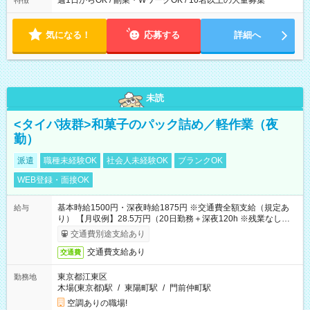
週1日からOK / 副業・WワークOK / 10名以上の大量募集
特徴
気になる！
応募する
詳細へ
未読
<タイパ抜群>和菓子のパック詰め／軽作業（夜
勤）
派遣
職種未経験OK
社会人未経験OK
ブランクOK
WEB登録・面接OK
基本時給1500円・深夜時給1875円 ※交通費全額支給（規定あ
給与
り） 【月収例】28.5万円（20日勤務＋深夜120h ※残業なしの場
合）
交通費別途支給あり
交通費支給あり
交通費
東京都江東区
勤務地
木場(東京都)駅
/
東陽町駅
/
門前仲町駅
空調ありの職場!