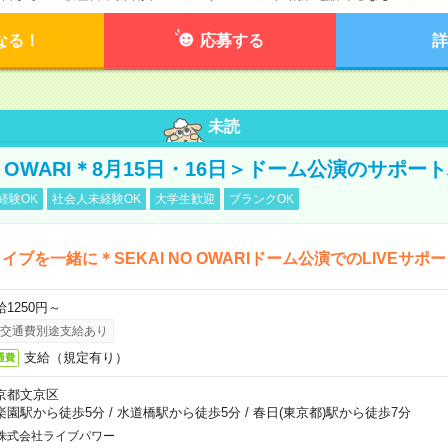
なる！
応募する
詳
未読
NO OWARI＊8月15日・16日＞ドーム公演のサポー
経験OK
社会人未経験OK
大学生歓迎
ブランクOK
イブを一緒に＊SEKAI NO OWARIドーム公演でのLIVEサポ
給1250円～
交通費別途支給あり
支給（規定有り）
通費
京都文京区
楽園駅から徒歩5分
/
水道橋駅から徒歩5分
/
春日(東京都)駅から徒歩7分
株式会社ライブパワー