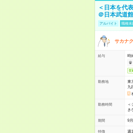
＜日本を代
＠日本武道
アルバイト
職種未
サカナク
時
給与
交
東
勤務地
九
＜シ
勤務時間
き
9
期間
週
特徴