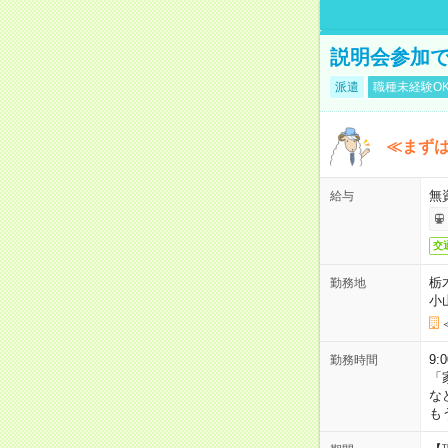
説明会参加で
派遣
職種未経験O
≪まずは
無
給与
交
栃
勤務地
小
9:
勤務時間
「
な
も