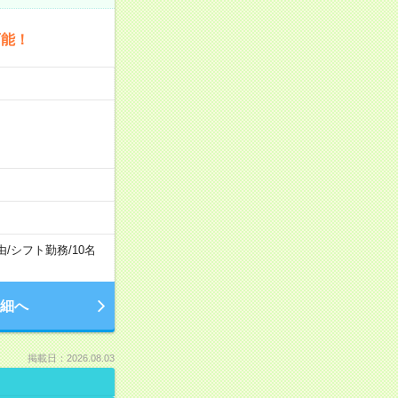
可能！
由
/
シフト勤務
/
10名
細へ
掲載日：2026.08.03