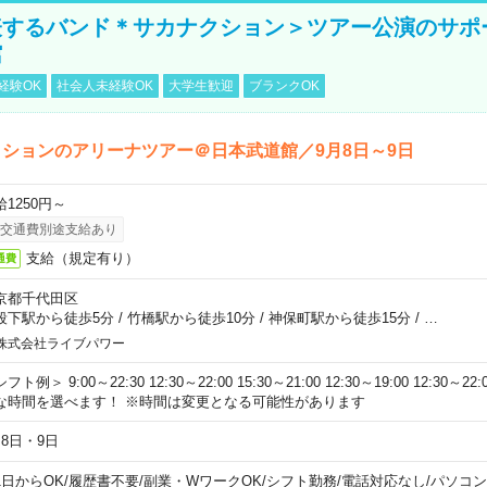
表するバンド＊サカナクション＞ツアー公演のサポ
館
経験OK
社会人未経験OK
大学生歓迎
ブランクOK
ションのアリーナツアー＠日本武道館／9月8日～9日
給1250円～
交通費別途支給あり
支給（規定有り）
通費
京都千代田区
段下駅から徒歩5分
/
竹橋駅から徒歩10分
/
神保町駅から徒歩15分
/
…
株式会社ライブパワー
フト例＞ 9:00～22:30 12:30～22:00 15:30～21:00 12:30～19:00 12:30
な時間を選べます！ ※時間は変更となる可能性があります
月8日・9日
1日からOK
/
履歴書不要
/
副業・WワークOK
/
シフト勤務
/
電話対応なし
/
パソコン