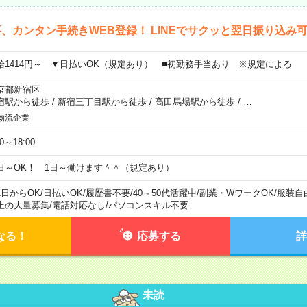
、カンタン手続きWEB登録！ LINEでサクッと翌日振り込み
給1414円～ ▼日払いOK（規定あり） ■初勤務手当あり ※規定による
京都新宿区
宿駅から徒歩
/
新宿三丁目駅から徒歩
/
高田馬場駅から徒歩
/
…
物流企業
00～18:00
日～OK！ 1日～働けます＾＾（規定あり）
1日からOK
/
日払いOK
/
履歴書不要
/
40～50代活躍中
/
副業・WワークOK
/
服装自
上の大量募集
/
電話対応なし
/
パソコンスキル不要
なる！
応募する
詳
未読