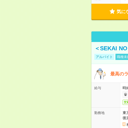
気に
＜SEKAI 
アルバイト
職種未
最高のラ
時
給与
交
東
勤務地
後