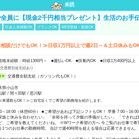
未読
全員に【現金2千円相当プレゼント】生活のお手
K
社会人未経験OK
ブランクOK
WEB登録・面接OK
相談だけでもOK！≫日収1万円以上で週2日～＆土日休みもO
資格未経験：時給1300円～ ■週払いOK ■扶養内OK ■日収1万400円以上
交通費別途支給あり
交通費全額支給（ガソリン代もOK！）
通費
木県小山市
山駅
/
間々田駅
/
思川駅
≪車通勤もOK！≫ご自宅近くでご希望の勤務地を紹介します。
00～18:00（休憩60分） ■ご希望があれば下記シフトもOK！ 早番 7:00～16:00 遅
家族と休みを合わせたい」 「余裕を持って夕飯の準備がしたい」 「できれば
ど、ご希望を教えてくださいね。 ※Wワーク希望の方へ 今ご覧のお仕事で希
う1つのお仕事の勤務時間。 合計で週40時間を超える場合は応募できません。