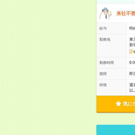
来社不要
時
給与
東
勤務地
新
9:
勤務時間
即
期間
週
特徴
以
気に