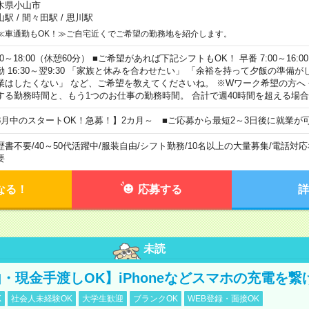
木県小山市
山駅
/
間々田駅
/
思川駅
≪車通勤もOK！≫ご自宅近くでご希望の勤務地を紹介します。
00～18:00（休憩60分） ■ご希望があれば下記シフトもOK！ 早番 7:00～16:00 遅
勤 16:30～翌9:30 「家族と休みを合わせたい」 「余裕を持って夕飯の準備
業はしたくない」 など、ご希望を教えてくださいね。 ※Wワーク希望の方へ
する勤務時間と、もう1つのお仕事の勤務時間。 合計で週40時間を超える場
8月中のスタートOK！急募！】2カ月～ ■ご応募から最短2～3日後に就業が
歴書不要
/
40～50代活躍中
/
服装自由
/
シフト勤務
/
10名以上の大量募集
/
電話対応
要
なる！
応募する
詳
未読
・現金手渡しOK】iPhoneなどスマホの充電を繋
K
社会人未経験OK
大学生歓迎
ブランクOK
WEB登録・面接OK