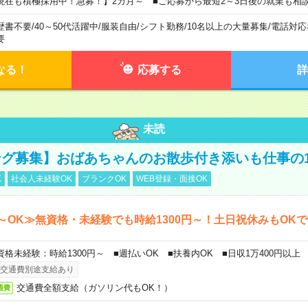
現在も積極採用中！急募！】2カ月～ ■ご応募から最短2～3日後の就業も相
歴書不要
/
40～50代活躍中
/
服装自由
/
シフト勤務
/
10名以上の大量募集
/
電話対応
要
なる！
応募する
詳
未読
グ募集】おばあちゃんのお散歩付き添いも仕事の
K
社会人未経験OK
ブランクOK
WEB登録・面接OK
～OK≫無資格・未経験でも時給1300円～！土日祝休みもOK
資格未経験：時給1300円～ ■週払いOK ■扶養内OK ■日収1万400円以上
交通費別途支給あり
交通費全額支給（ガソリン代もOK！）
通費