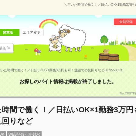
＼空いた時間で働く！／日払いOK×1勤務3万円も
会員登録
エリア変更
関東版
望条件
いた時間で働く！／日払いOK×1勤務3万円も可！施設での見回りなど(109550653）
お探しのバイト情報は掲載が終了しました。
No.CRST
時間で働く！／日払いOK×1勤務3万円
見回りなど
OK
WEB登録・面接OK