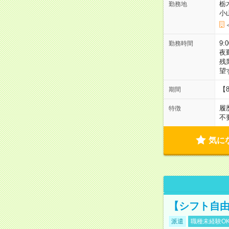
栃
勤務地
小
9:
勤務時間
夜
残
望
【
期間
履
特徴
不
気に
【シフト自由
派遣
職種未経験O