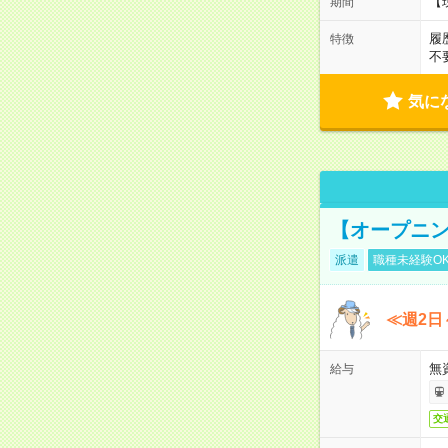
【
期間
履
特徴
不
気に
【オープニン
派遣
職種未経験O
≪週2日
無
給与
交