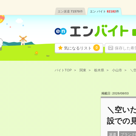
エン派遣
71570
件
エン バイト
82182
件
0
気になるリスト
保存した希
バイトTOP
関東
栃木県
小山市
＼空
掲載日 :
2026
/
08
/
03
＼空いた
設での
派遣
ブランク