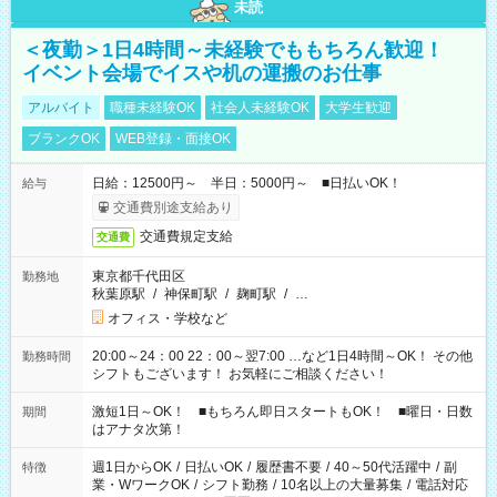
未読
＜夜勤＞1日4時間～未経験でももちろん歓迎！
イベント会場でイスや机の運搬のお仕事
アルバイト
職種未経験OK
社会人未経験OK
大学生歓迎
ブランクOK
WEB登録・面接OK
日給：12500円～ 半日：5000円～ ■日払いOK！
給与
交通費別途支給あり
交通費規定支給
交通費
東京都千代田区
勤務地
秋葉原駅
/
神保町駅
/
麹町駅
/
…
オフィス・学校など
20:00～24：00 22：00～翌7:00 …など1日4時間～OK！ その他
勤務時間
シフトもございます！ お気軽にご相談ください！
激短1日～OK！ ■もちろん即日スタートもOK！ ■曜日・日数
期間
はアナタ次第！
週1日からOK
/
日払いOK
/
履歴書不要
/
40～50代活躍中
/
副
特徴
業・WワークOK
/
シフト勤務
/
10名以上の大量募集
/
電話対応