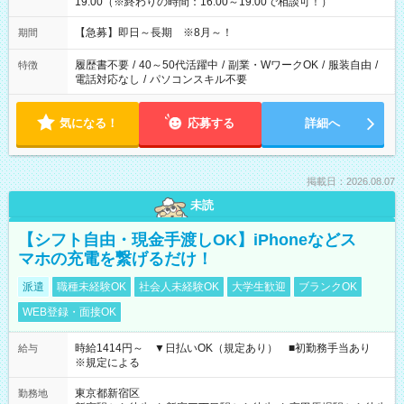
19:00（※終わりの時間：16:00～19:00で相談可！）
【急募】即日～長期 ※8月～！
期間
履歴書不要
/
40～50代活躍中
/
副業・WワークOK
/
服装自由
/
特徴
電話対応なし
/
パソコンスキル不要
気になる！
応募する
詳細へ
掲載日：2026.08.07
未読
【シフト自由・現金手渡しOK】iPhoneなどス
マホの充電を繋げるだけ！
派遣
職種未経験OK
社会人未経験OK
大学生歓迎
ブランクOK
WEB登録・面接OK
時給1414円～ ▼日払いOK（規定あり） ■初勤務手当あり
給与
※規定による
東京都新宿区
勤務地