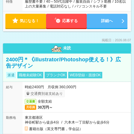
合は応募できません。
履歴書不要
/
40～50代活躍中
/
服装自由
/
シフト勤務
/
10名以
特徴
上の大量募集
/
電話対応なし
/
パソコンスキル不要
気になる！
応募する
詳細へ
掲載日：2026.08.07
未読
2400円＊《illustrator/Photoshop使える！》広
告デザイン
派遣
職種未経験OK
ブランクOK
WEB登録・面接OK
時給2400円 月収例 360,000円
給与
交通費別途支給あり
全額支給
交通費
30万円～
月収例
東京都港区
勤務地
神谷町駅から徒歩4分
/
六本木一丁目駅から徒歩6分
書籍出版（英文専門書，学会誌）