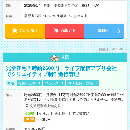
2026/8/17～長期 ※長期更新予定 ※8月～OK！
期間
履歴書不要
/
40～50代活躍中
/
服装自由
特徴
気になる！
応募する
詳細へ
掲載日：2026.08.07
未読
完全在宅＊時給2600円！ライブ配信アプリ会社
でクリエイティブ制作進行管理
派遣
職種未経験OK
ブランクOK
WEB登録・面接OK
時給2600円 月収例 41万円 時給2600円×実働7h30m×週5日×4
給与
週+残業10h ※月収例を保証するものではありません。※給与即
受取りサービス利用可（利用条件有）
交通費別途支給あり
1ヶ月3万円を上限として実費支給
交通費
30万円～
月収例
東京都渋谷区
勤務地