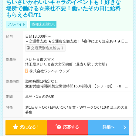
ちいさいかわいいキャラのイベントも！好きな
場所で働ける☆来社不要！働いたその日に給料
もらえる◎/T1
アルバイト
職種未経験OK
日給13,000円～
給与
＋交通費支給 ★交通費全額支給！ ┗案件により規定あり ★日払
いOK！（規定あり） ┗働いたその日に現金GET♪ お仕事後はコ
交通費別途支給あり
ンビニATMから 日払い分を引き落とせます！ 【試用期間】試
用期間なし
さいたま市大宮区
勤務地
埼玉県さいたま市大宮区錦町（最寄り駅：大宮駅）
株式会社ワンベルウッズ
勤務時間は指定なし
勤務時間
変形労働時間制 想定労働時間160時間/月 【シフト例】 ・8：00
～21：00
単発・1日のみOK
期間
週1日からOK / 日払いOK / 副業・WワークOK / 10名以上の大量
特徴
募集
気になる！
応募する
詳細へ