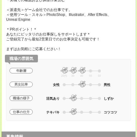
・実機での確認および調整作業含む
＜派遣先＞ゲーム会社でのお仕事です。
＜使用ツール・スキル＞PhotoShop、Illustrator、After Effects、
Unreal Engine
＊PRポイント！＊
あなたにピッタリのお仕事探しをサポートします＊
ご登録完了から最短2営業日でのお仕事決定も可能です！
まずはお気軽にご応募ください！
職場の雰囲気
年齢層
20代
30
40
50
60
男女比率
女性
男性
職場の様子
活気あり
しずか
仕事の仕方
テキパキ
コツコツ
募集情報