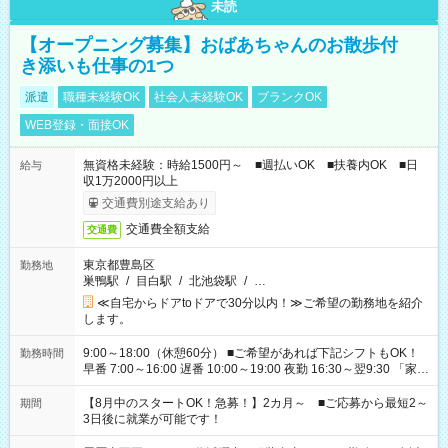
未読
【オープニング募集】おばあちゃんのお散歩付
き添いも仕事の1つ
派遣
職種未経験OK
社会人未経験OK
ブランクOK
WEB登録・面接OK
無資格未経験：時給1500円～ ■週払いOK ■扶養内OK ■日
給与
収1万2000円以上
交通費別途支給あり
交通費全額支給
交通費
東京都豊島区
勤務地
巣鴨駅
/
目白駅
/
北池袋駅
/
…
≪自宅からドアtoドアで30分以内！≫ご希望の勤務地を紹介
します。
9:00～18:00（休憩60分） ■ご希望があれば下記シフトもOK！
勤務時間
早番 7:00～16:00 遅番 10:00～19:00 夜勤 16:30～翌9:30 「家族
と休みを合わせたい」 「余裕を持って夕飯の準備がしたい」
「できれば残業はしたくない」 など、ご希望を教えてください
【8月中のスタートOK！急募！】2カ月～ ■ご応募から最短2～
期間
ね。 ※Wワーク希望の方へ 今ご覧のお仕事で希望する勤務時間
3日後に就業が可能です！
と、もう1つのお仕事の勤務時間。 合計で週40時間を超える場