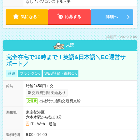
なし
/
パソコンスキル不要
気になる！
応募する
詳細へ
掲載日：2026.08.05
未読
完全在宅で16時まで！英語&日本語＼EC運営サ
ポート／
派遣
ブランクOK
WEB登録・面接OK
時給2450円＋交
給与
交通費別途支給あり
出社時の通勤交通費支給
交通費
東京都港区
勤務地
六本木駅から徒歩3分
IT・Web・通信
9:00～16:00
勤務時間