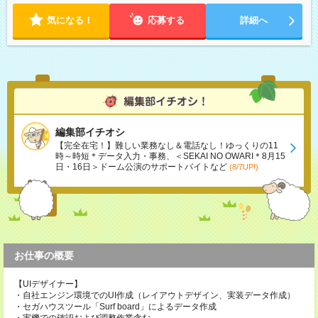
気になる！
応募する
詳細へ
編集部イチオシ
【完全在宅！】難しい業務なし＆電話なし！ゆっくりの11
時～時短＊データ入力・事務、＜SEKAI NO OWARI＊8月15
日・16日＞ドーム公演のサポートバイトなど
(8/7UP!)
お仕事の概要
【UIデザイナー】
・自社エンジン環境でのUI作成（レイアウトデザイン、実装データ作成）
・セガハウスツール「Surf board」によるデータ作成