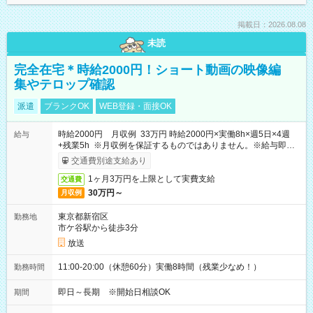
掲載日：2026.08.08
未読
完全在宅＊時給2000円！ショート動画の映像編
集やテロップ確認
派遣
ブランクOK
WEB登録・面接OK
時給2000円 月収例 33万円 時給2000円×実働8h×週5日×4週
給与
+残業5h ※月収例を保証するものではありません。※給与即受
取りサービス利用可（利用条件有）
交通費別途支給あり
1ヶ月3万円を上限として実費支給
交通費
30万円～
月収例
東京都新宿区
勤務地
市ケ谷駅から徒歩3分
放送
11:00-20:00（休憩60分）実働8時間（残業少なめ！）
勤務時間
即日～長期 ※開始日相談OK
期間