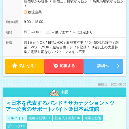
新宿駅から徒歩
/
新宿三丁目駅から徒歩
/
高田馬場駅から徒歩
/
…
物流企業
9:00～18:00
勤務時間
即日～OK！ 1日～働けます＾＾（規定あり）
期間
週1日からOK
/
日払いOK
/
履歴書不要
/
40～50代活躍中
/
副
特徴
業・WワークOK
/
服装自由
/
シフト勤務
/
10名以上の大量募
集
/
電話対応なし
/
パソコンスキル不要
気になる！
応募する
詳細へ
掲載日：2026.08.03
未読
＜日本を代表するバンド＊サカナクション＞ツ
アー公演のサポートバイト＠日本武道館
アルバイト
職種未経験OK
社会人未経験OK
大学生歓迎
ブランクOK