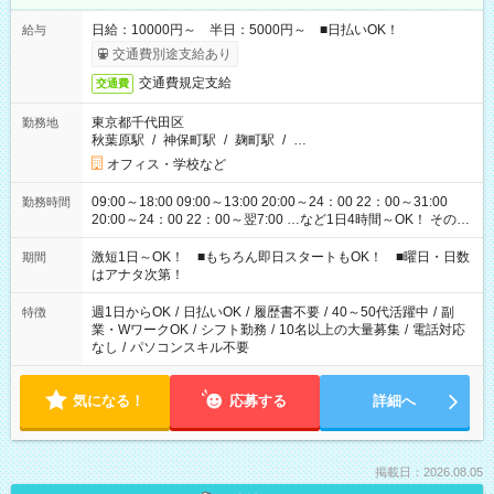
日給：10000円～ 半日：5000円～ ■日払いOK！
給与
交通費別途支給あり
交通費規定支給
交通費
東京都千代田区
勤務地
秋葉原駅
/
神保町駅
/
麹町駅
/
…
オフィス・学校など
09:00～18:00 09:00～13:00 20:00～24：00 22：00～31:00
勤務時間
20:00～24：00 22：00～翌7:00 …など1日4時間～OK！ その他
シフトもございます！ お気軽にご相談ください！
激短1日～OK！ ■もちろん即日スタートもOK！ ■曜日・日数
期間
はアナタ次第！
週1日からOK
/
日払いOK
/
履歴書不要
/
40～50代活躍中
/
副
特徴
業・WワークOK
/
シフト勤務
/
10名以上の大量募集
/
電話対応
なし
/
パソコンスキル不要
気になる！
応募する
詳細へ
掲載日：2026.08.05