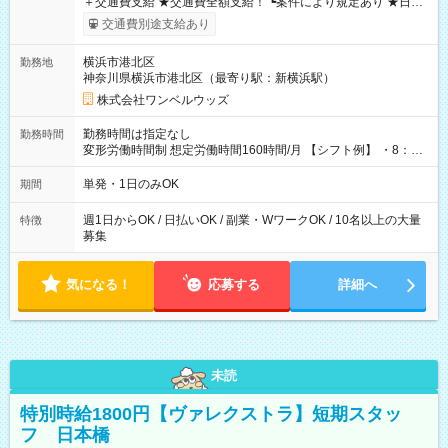
＋交通費支給 ★交通費全額支給！ ┗案件により規定あり ★日払
いOK！（規定あり） ┗働いたその日に現金GET♪ お仕事後はコ
交通費別途支給あり
ンビニATMから 日払い分を引き落とせます！ 【試用期間】試
用期間なし
横浜市港北区
勤務地
神奈川県横浜市港北区（最寄り駅：新横浜駅）
株式会社ワンベルウッズ
勤務時間は指定なし
勤務時間
変形労働時間制 想定労働時間160時間/月 【シフト例】 ・8：00
～21：00
単発・1日のみOK
期間
週1日からOK / 日払いOK / 副業・WワークOK / 10名以上の大量
特徴
募集
気になる！
応募する
詳細へ
未読
特別時給1800円【ヴァレクストラ】短期スタッ
フ 日本橋