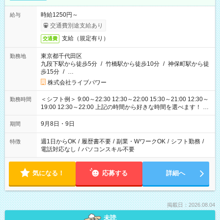
時給1250円～
給与
交通費別途支給あり
支給（規定有り）
交通費
東京都千代田区
勤務地
九段下駅から徒歩5分
/
竹橋駅から徒歩10分
/
神保町駅から徒
歩15分
/
…
株式会社ライブパワー
＜シフト例＞ 9:00～22:30 12:30～22:00 15:30～21:00 12:30～
勤務時間
19:00 12:30～22:00 上記の時間から好きな時間を選べます！ ※
時間は変更となる可能性があります
9月8日・9日
期間
週1日からOK
/
履歴書不要
/
副業・WワークOK
/
シフト勤務
/
特徴
電話対応なし
/
パソコンスキル不要
気になる！
応募する
詳細へ
掲載日：2026.08.04
未読