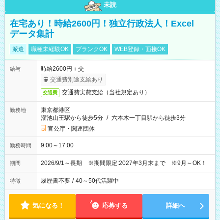
未読
在宅あり！時給2600円！独立行政法人！Excel
データ集計
派遣
職種未経験OK
ブランクOK
WEB登録・面接OK
時給2600円＋交
給与
交通費別途支給あり
交通費実費支給（当社規定あり）
交通費
東京都港区
勤務地
溜池山王駅から徒歩5分
/
六本木一丁目駅から徒歩3分
官公庁・関連団体
9:00～17:00
勤務時間
2026/9/1～長期 ※期間限定:2027年3月末まで ※9月～OK！
期間
履歴書不要
/
40～50代活躍中
特徴
気になる！
応募する
詳細へ