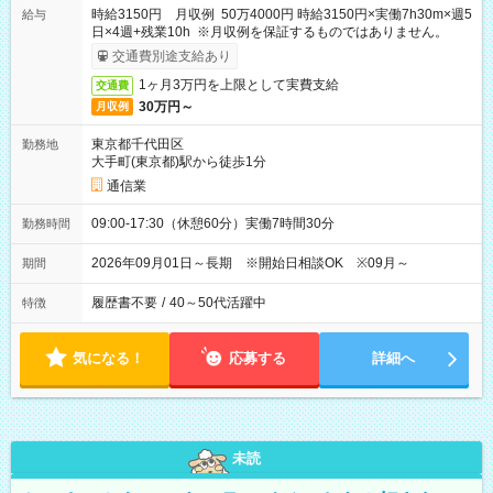
時給3150円 月収例 50万4000円 時給3150円×実働7h30m×週5
給与
日×4週+残業10h ※月収例を保証するものではありません。
交通費別途支給あり
1ヶ月3万円を上限として実費支給
交通費
30万円～
月収例
東京都千代田区
勤務地
大手町(東京都)駅から徒歩1分
通信業
09:00-17:30（休憩60分）実働7時間30分
勤務時間
2026年09月01日～長期 ※開始日相談OK ※09月～
期間
履歴書不要
/
40～50代活躍中
特徴
気になる！
応募する
詳細へ
未読