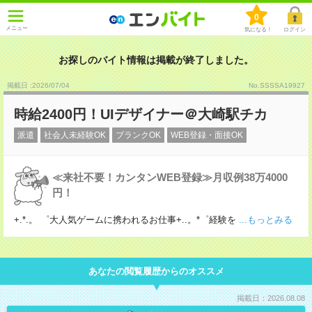
0
メニュー
気になる！
ログイン
お探しのバイト情報は掲載が終了しました。
掲載日 :2026
/
07
/
04
No.SSSSA19927
時給2400円！UIデザイナー＠大崎駅チカ
派遣
社会人未経験OK
ブランクOK
WEB登録・面接OK
≪来社不要！カンタンWEB登録≫月収例38万4000
円！
+.*.。 ゜大人気ゲームに携われるお仕事+..。*゜経験を
...もっとみる
あなたの閲覧履歴からのオススメ
掲載日：2026.08.08