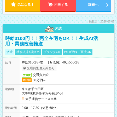
気になる！
応募する
詳細へ
掲載日：2026.08.07
未読
時給3100円！！完全在宅もOK！！生成AI活
用・業務改善推進
派遣
社会人未経験OK
ブランクOK
WEB登録・面接OK
時給3100円+交 【月収例】46万5000円
給与
交通費別途支給あり
交通費支給
交通費
30万円～
月収例
東京都千代田区
勤務地
大手町(東京都)駅から徒歩5分
大手通信サービス企業
9:00～17:30（休憩:60分）
勤務時間