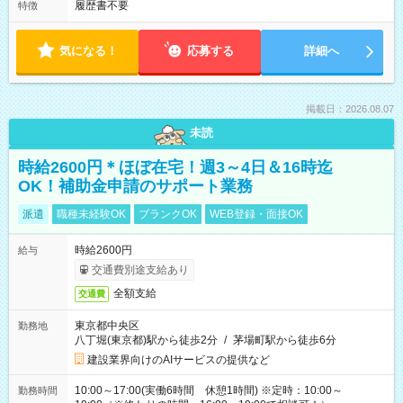
履歴書不要
特徴
気になる！
応募する
詳細へ
掲載日：2026.08.07
未読
時給2600円＊ほぼ在宅！週3～4日＆16時迄
OK！補助金申請のサポート業務
派遣
職種未経験OK
ブランクOK
WEB登録・面接OK
時給2600円
給与
交通費別途支給あり
全額支給
交通費
東京都中央区
勤務地
八丁堀(東京都)駅から徒歩2分
/
茅場町駅から徒歩6分
建設業界向けのAIサービスの提供など
10:00～17:00(実働6時間 休憩1時間) ※定時：10:00～
勤務時間