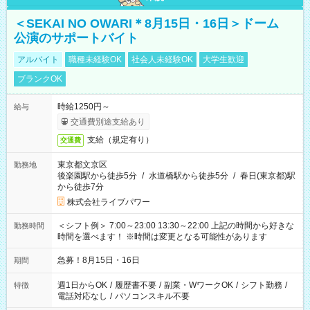
＜SEKAI NO OWARI＊8月15日・16日＞ドーム
公演のサポートバイト
アルバイト
職種未経験OK
社会人未経験OK
大学生歓迎
ブランクOK
時給1250円～
給与
交通費別途支給あり
支給（規定有り）
交通費
東京都文京区
勤務地
後楽園駅から徒歩5分
/
水道橋駅から徒歩5分
/
春日(東京都)駅
から徒歩7分
株式会社ライブパワー
＜シフト例＞ 7:00～23:00 13:30～22:00 上記の時間から好きな
勤務時間
時間を選べます！ ※時間は変更となる可能性があります
急募！8月15日・16日
期間
週1日からOK
/
履歴書不要
/
副業・WワークOK
/
シフト勤務
/
特徴
電話対応なし
/
パソコンスキル不要