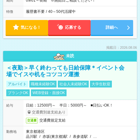
09/01～長期 ※開始日ご相談ください！
期間
履歴書不要
/
40～50代活躍中
特徴
気になる！
応募する
詳細へ
掲載日：2026.08.06
未読
＜夜勤＞早く終わっても日給保障＊イベント会
場でイスや机をコツコツ運搬
アルバイト
職種未経験OK
社会人未経験OK
大学生歓迎
ブランクOK
WEB登録・面接OK
日給：12500円～ 半日：5000円～ ■日払いOK！
給与
交通費別途支給あり
交通費規定支給
交通費
東京都港区
勤務地
品川駅
/
赤坂(東京都)駅
/
表参道駅
/
…