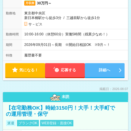
30万円～
月収例
東京都中央区
勤務地
新日本橋駅から徒歩3分
/
三越前駅から徒歩1分
サ－ビス
10:00-16:00（休憩60分）実働5時間（残業少なめ！）
勤務時間
2026年09月01日～長期 ※開始日相談OK ※9月～！
期間
履歴書不要
特徴
気になる！
応募する
詳細へ
掲載日：2026.08.07
未読
【在宅勤務OK】時給3150円！大手！大手町で
の運用管理・保守
派遣
ブランクOK
WEB登録・面接OK