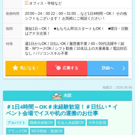
オフィス・学校など
20:00～24：00 22：00～31:00 …など1日4時間～OK！ その他
勤務時間
シフトもございます！ お気軽にご相談ください！
激短1日～OK！ ■もちろん即日スタートもOK！ ■曜日・日数
期間
はアナタ次第！
週1日からOK
/
日払いOK
/
履歴書不要
/
40～50代活躍中
/
副
特徴
業・WワークOK
/
シフト勤務
/
10名以上の大量募集
/
電話対応
なし
/
パソコンスキル不要
気になる！
応募する
詳細へ
掲載日：2026.08.06
未読
＃1日4時間～OK＃未経験歓迎！＃日払い＊イ
ベント会場でイスや机の運搬のお仕事
アルバイト
職種未経験OK
社会人未経験OK
大学生歓迎
ブランクOK
WEB登録・面接OK