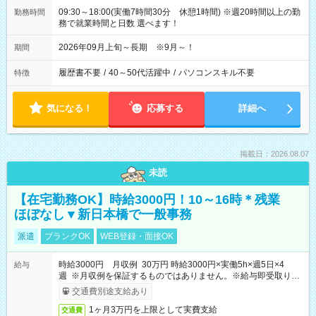
09:30～18:00(実働7時間30分 休憩1時間) ※週20時間以上の勤
勤務時間
務で就業時間と日数 選べます！
2026年09月上旬～長期 ※9月～！
期間
履歴書不要
/
40～50代活躍中
/
パソコンスキル不要
特徴
気になる！
応募する
詳細へ
掲載日：2026.08.07
未読
【在宅勤務OK】時給3000円！10～16時＊残業
ほぼなし▼新日本橋で一般事務
派遣
ブランクOK
WEB登録・面接OK
時給3000円 月収例 30万円 時給3000円×実働5h×週5日×4
給与
週 ※月収例を保証するものではありません。※給与即受取りサ
ービス利用可（利用条件有）
交通費別途支給あり
1ヶ月3万円を上限として実費支給
交通費