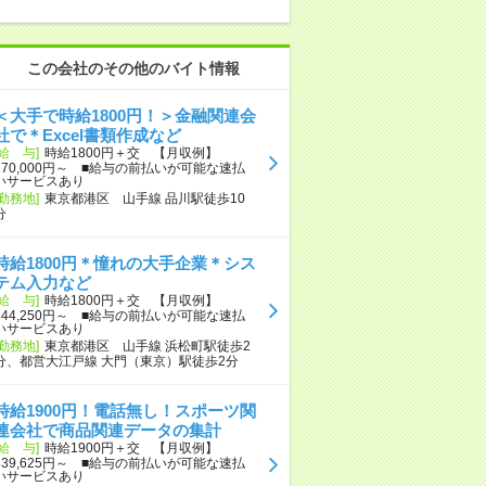
この会社のその他のバイト情報
＜大手で時給1800円！＞金融関連会
社で＊Excel書類作成など
[給 与]
時給1800円＋交 【月収例】
270,000円～ ■給与の前払いが可能な速払
いサービスあり
[勤務地]
東京都港区 山手線 品川駅徒歩10
分
時給1800円＊憧れの大手企業＊シス
テム入力など
[給 与]
時給1800円＋交 【月収例】
344,250円～ ■給与の前払いが可能な速払
いサービスあり
[勤務地]
東京都港区 山手線 浜松町駅徒歩2
分、都営大江戸線 大門（東京）駅徒歩2分
時給1900円！電話無し！スポーツ関
連会社で商品関連データの集計
[給 与]
時給1900円＋交 【月収例】
339,625円～ ■給与の前払いが可能な速払
いサービスあり