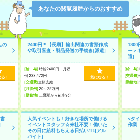
あなたの閲覧履歴からのおすすめ
んの
2400円＊【長期】輸出関連の書類作成
180
や取引審査・製品発送の手続き[派遣]
ー＞
遣]
[給 与]
時給2400円 月収
[給 与]
例 233,472円
[交通費]
なる！
気になる！
[交通費]
全額支給
[勤務地]
[月収例]
20～25万円
[勤務地]
三鷹駅から徒歩9分
＞書
人気イベントも！好きな場所で働ける
<タ
]
イベントスタッフ☆来社不要！働いた
作業（
その日に給料もらえる日払い/T1[アル
バイト]