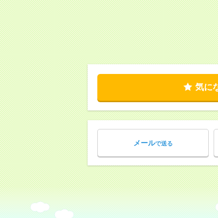
気に
メール
で送る