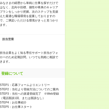
みなさまの経歴から単純に仕事を探すだけで
はなく、志向や目標、個性や将来のキャリア
プランをしっかり把握。次のステップを見据
えた最適な職場環境を提案しておりますの
で、ご満足いただける環境がきっと見つかり
ます。
担当営業
担当企業をよく知る専任サポート担当がフォ
ローのため定期訪問。いつでも気軽に相談で
きます。
登録について
STEP1：応募フォームよりエントリー
STEP2：当社より登録方法についてのご案内
STEP3：当社への派遣登録完了 ※Web登録
（電話面談1回、または面談なし）
STEP4：お仕事紹介
STEP5：お仕事スタート