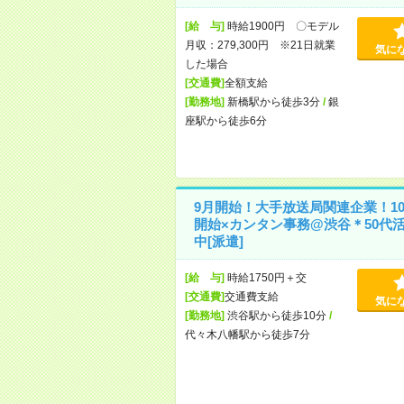
[給 与]
時給1900円 〇モデル
月収：279,300円 ※21日就業
気に
した場合
[交通費]
全額支給
[勤務地]
新橋駅から徒歩3分
/
銀
座駅から徒歩6分
9月開始！大手放送局関連企業！1
開始×カンタン事務@渋谷＊50代
中[派遣]
[給 与]
時給1750円＋交
[交通費]
交通費支給
気に
[勤務地]
渋谷駅から徒歩10分
/
代々木八幡駅から徒歩7分