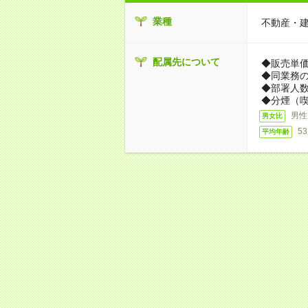
業種
不動産・
配属先について
◆販売単
◆同業務
◆部署人数
◆分煙（
男性
男女比
5
平均年齢