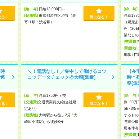
[給 与]
日給13,000円～
[給 与]
[勤務地]
東京都渋谷区渋谷（最
時給18
なる！
気になる！
寄り駅：渋谷駅）
（規定あ
円（20日
業なしの
[交通費]
[勤務地]
町駅
/
門
0時
＼！電話なし！／集中して働けるコツ
【在宅
活躍
コツデータチェック@大崎[派遣]
時＊
務[派
[給 与]
時給1750円＋交
[給 与]
[交通費]
交通費実費支給(当社規
例 30万
なる！
気になる！
定あり)
5h×週5
[勤務地]
大崎駅から徒歩2分
/
大
するもの
崎広小路駅から徒歩8分
与即受取
用条件有
[交通費]