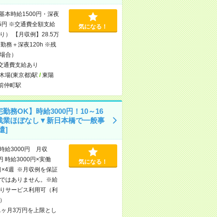
基本時給1500円・深夜
75円 ※交通費全額支給
気になる！
り） 【月収例】28.5万
勤務＋深夜120h ※残
場合）
交通費支給あり
木場(東京都)駅
/
東陽
前仲町駅
勤務OK】時給3000円！10～16
残業ほぼなし▼新日本橋で一般事
遣]
時給3000円 月収
円 時給3000円×実働
気になる！
日×4週 ※月収例を保証
ではありません。※給
りサービス利用可（利
）
1ヶ月3万円を上限とし