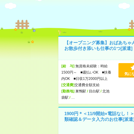
【オープニング募集】おばあちゃ
お散歩付き添いも仕事の1つ[派遣]
[給 与]
無資格未経験：時給
1500円～ ■週払いOK ■扶養
気に
内OK ■日収1万2000円以上
[交通費]
交通費全額支給
[勤務地]
巣鴨駅
/
目白駅
/
北池
袋駅
/
…
1900円＊＜11/9開始×電話なし！
類確認＆データ入力のお仕事[派遣