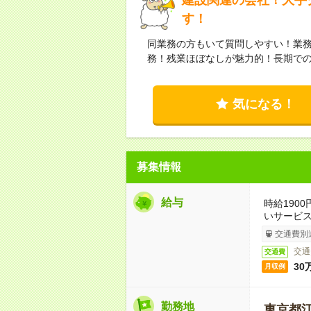
す！
同業務の方もいて質問しやすい！業
務！残業ほぼなしが魅力的！長期で
気になる！
募集情報
給与
時給190
いサービ
交通費別
交通
交通費
30
月収例
勤務地
東京都