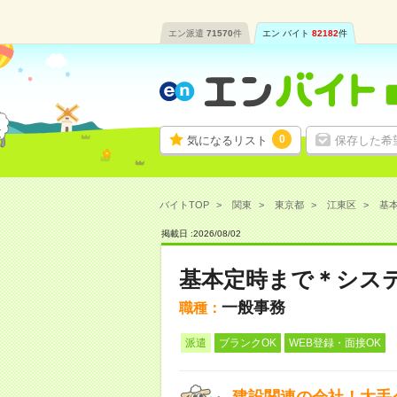
エン派遣
71570
件
エン バイト
82182
件
0
気になるリスト
保存した希
バイトTOP
関東
東京都
江東区
基本
掲載日 :
2026
/
08
/
02
基本定時まで＊システ
一般事務
職種：
派遣
ブランクOK
WEB登録・面接OK
建設関連の会社！大手