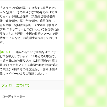
「スタッフの福利厚生を担当する専門セクシ
ョンを設け、きめ細やかな対応を心掛けてお
ります」各種社会保険 （労働者災害補償保
険、健康保険、厚生年金保険、雇用保険）、
有給休暇、定期健康診断、スマホ向け学習ア
プリ(スタッフサービスぽけっと)でお仕事に必
要なスキルを習得 、全国の提携スクールで優
待サービス など、福利厚生が充実しておりま
す。
給与の前払いが可能な速払いサー
ポイント！
ビスを導入しています。18時までの申請で、
申請当日に給与振り込み（18時以降の申請は
翌9時までに振込）！※承認の勤怠実績に応じ
て申請が可能※その他規定あり（詳細は登録
後にマイページよりご確認ください)
フォローについて
コーディネーター