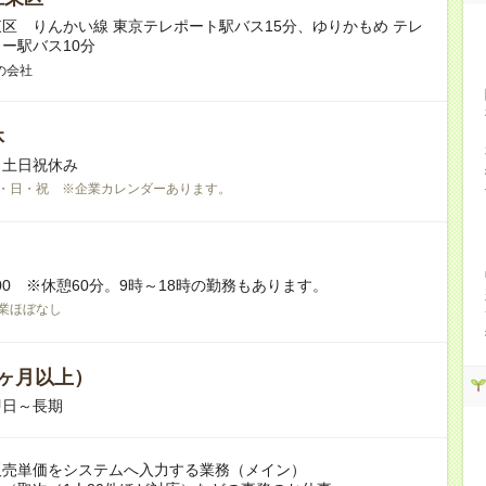
区 りんかい線 東京テレポート駅バス15分、ゆりかもめ テレ
ー駅バス10分
の会社
休
※土日祝休み
・日・祝 ※企業カレンダーあります。
7:00 ※休憩60分。9時～18時の勤務もあります。
業ほぼなし
ヶ月以上）
即日～長期
販売単価をシステムへ入力する業務（メイン）