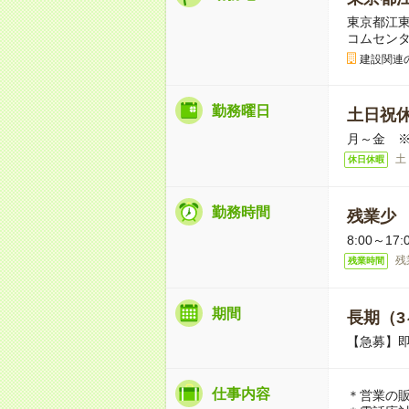
東京都江東
コムセンタ
建設関連
勤務曜日
土日祝
月～金 
土
休日休暇
勤務時間
残業少
8:00～1
残
残業時間
期間
長期（3
【急募】
仕事内容
＊営業の