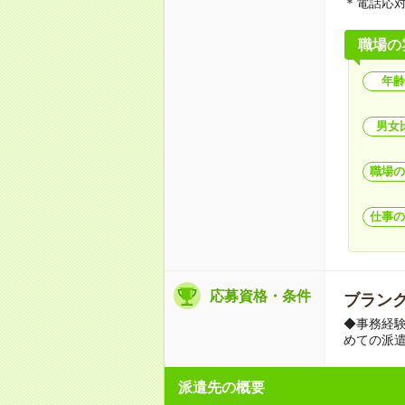
＊電話応対
職場の
年齢
男女
職場の
仕事の
応募資格・条件
ブランク
◆事務経
めての派
派遣先の概要