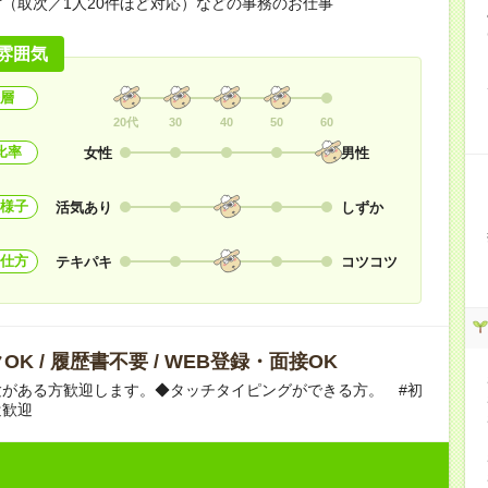
（取次／1人20件ほど対応）などの事務のお仕事
雰囲気
層
20代
30
40
50
60
比率
女性
男性
様子
活気あり
しずか
仕方
テキパキ
コツコツ
OK / 履歴書不要 / WEB登録・面接OK
験がある方歓迎します。◆タッチタイピングができる方。 #初
遣歓迎