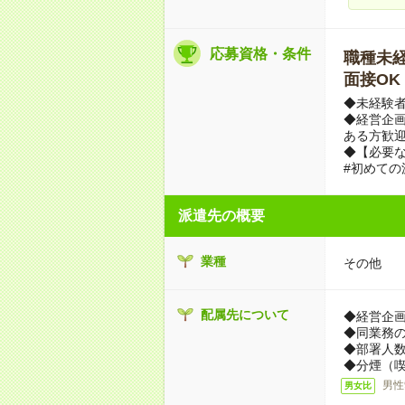
応募資格・条件
職種未経験
面接OK
◆未経験
◆経営企
ある方歓
◆【必要な
#初めての
派遣先の概要
業種
その他
配属先について
◆経営企
◆同業務
◆部署人数
◆分煙（
男性
男女比