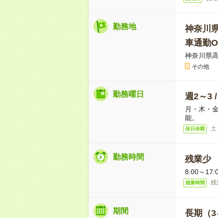
勤務地
神奈川
車通勤O
神奈川県高
その他
勤務曜日
週2～3 
月・木・金
能。
土
休日休暇
勤務時間
残業少
8:00～
残
残業時間
期間
長期（3