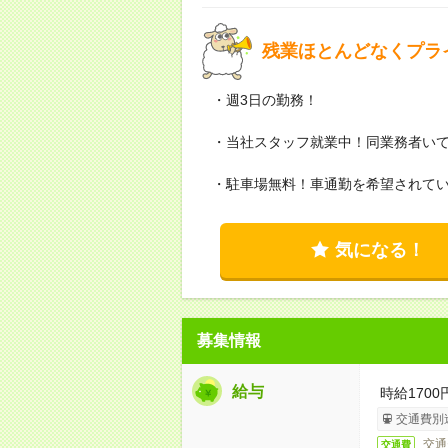
残業ほとんどなくプラ
・週3日の勤務！
・当社スタッフ就業中！同業務者い
・駐車場無料！車通勤を希望されて
気になる！
募集情報
給与
時給170
交通費別
交通
交通費