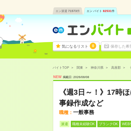
エン派遣
71573
件
エン バイト
82531
件
0
気になるリスト
保存した希
バイトTOP
関東
神奈川県
高座郡
《
NEW
掲載日 :
2026
/
08
/
08
《週3日～！》17時
事録作成など
一般事務
職種：
派遣
職種未経験OK
ブランクOK
WEB