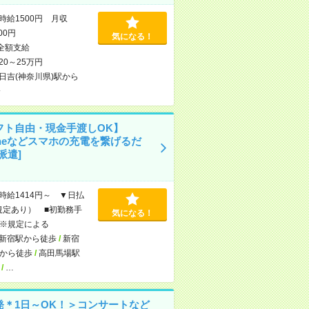
時給1500円 月収
000円
気になる！
全額支給
20～25万円
日吉(神奈川県)駅から
分
フト自由・現金手渡しOK】
oneなどスマホの充電を繋げるだ
派遣]
時給1414円～ ▼日払
規定あり） ■初勤務手
気になる！
※規定による
新宿駅から徒歩
/
新宿
から徒歩
/
高田馬場駅
/
…
発＊1日～OK！＞コンサートなど