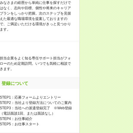
みなさまの経歴から単純に仕事を探すだけで
はなく、志向や目標、個性や将来のキャリア
プランをしっかり把握。次のステップを見据
えた最適な職場環境を提案しておりますの
で、ご満足いただける環境がきっと見つかり
ます。
担当企業をよく知る専任サポート担当がフォ
ローのため定期訪問。いつでも気軽に相談で
きます。
登録について
STEP1：応募フォームよりエントリー
STEP2：当社より登録方法についてのご案内
STEP3：当社への派遣登録完了 ※Web登録
（電話面談1回、または面談なし）
STEP4：お仕事紹介
STEP5：お仕事スタート