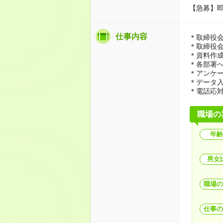
【急募】
仕事内容
＊取締役
＊取締役
＊資料作
＊各部署
＊アンケ
＊データ
＊電話応
職場の
年齢
男女
職場の
仕事の