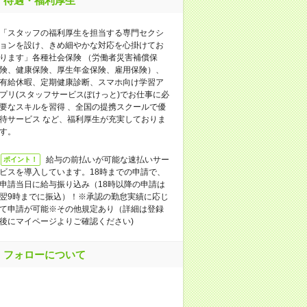
待遇・福利厚生
「スタッフの福利厚生を担当する専門セクシ
ョンを設け、きめ細やかな対応を心掛けてお
ります」各種社会保険 （労働者災害補償保
険、健康保険、厚生年金保険、雇用保険）、
有給休暇、定期健康診断、スマホ向け学習ア
プリ(スタッフサービスぽけっと)でお仕事に必
要なスキルを習得 、全国の提携スクールで優
待サービス など、福利厚生が充実しておりま
す。
給与の前払いが可能な速払いサー
ポイント！
ビスを導入しています。18時までの申請で、
申請当日に給与振り込み（18時以降の申請は
翌9時までに振込）！※承認の勤怠実績に応じ
て申請が可能※その他規定あり（詳細は登録
後にマイページよりご確認ください)
フォローについて