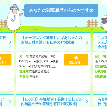
あなたの閲覧履歴からのおすすめ
万円
【オープニング募集】おばあちゃんの
＼人
お散歩付き添いも仕事の1つ[派遣]
テム
会社[
[給 与]
無資格未経験：時給
[給 与]
1500円～ ■週払いOK ■扶養
例 225,
なる！
気になる！
内OK ■日収1万2000円以上
[交通費]
[交通費]
交通費全額支給
[月収例]
[勤務地]
平塚駅
[勤務地]
デ
【1500円】平塚駅前！長期！自社ビル
有名
]
内施設の予約管理や窓口対応[派遣]
校で