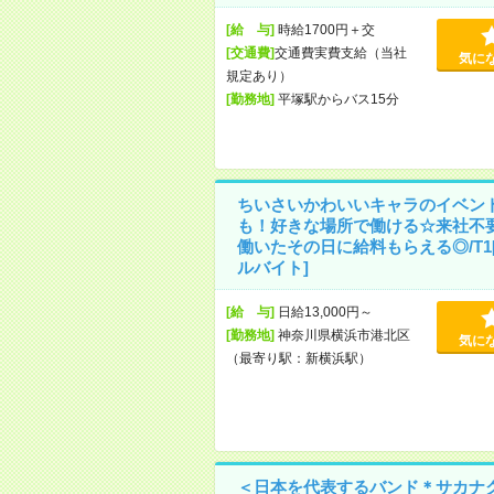
[給 与]
時給1700円＋交
[交通費]
交通費実費支給（当社
気に
規定あり）
[勤務地]
平塚駅からバス15分
ちいさいかわいいキャラのイベン
も！好きな場所で働ける☆来社不
働いたその日に給料もらえる◎/T1
ルバイト]
[給 与]
日給13,000円～
[勤務地]
神奈川県横浜市港北区
気に
（最寄り駅：新横浜駅）
＜日本を代表するバンド＊サカナ