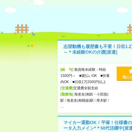
志望動機も履歴書も不要！日収1.2
～＊未経験OKの介護[派遣]
[給 与]
無資格未経験：時給
1500円～ ■週払いOK ■扶養
気に
内OK ■日収1万2000円以上
[交通費]
交通費全額支給
[勤務地]
海老名(相鉄・小田急)
駅
/
海老名(相模線)駅
/
厚木駅
/
…
マイカー通勤OK！平塚！仕様書の
ータ入力メイン*＊50代活躍中[派遣