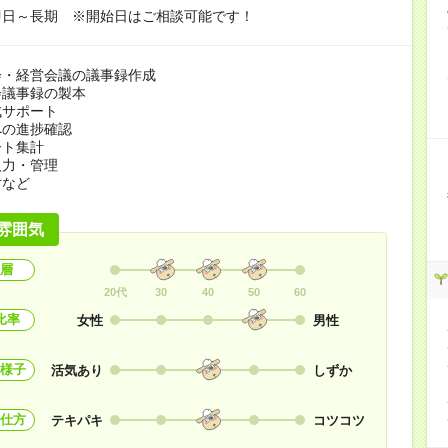
即日～長期 ※開始日はご相談可能です！
会・経営会議の議事録作成
会議事録の製本
成サポート
への進捗確認
ート集計
入力・管理
対など
雰囲気
層
20代
30
40
50
60
比率
女性
男性
様子
活気あり
しずか
仕方
テキパキ
コツコツ