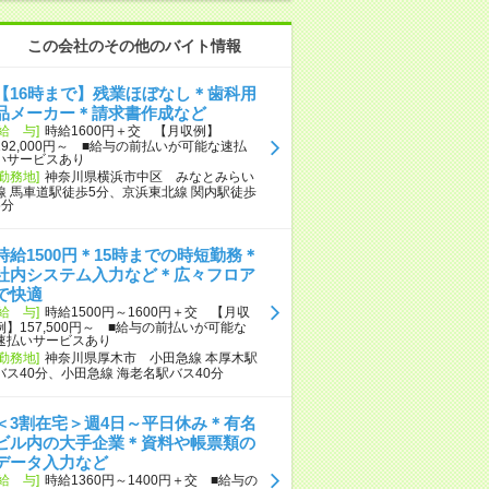
この会社のその他のバイト情報
【16時まで】残業ほぼなし＊歯科用
品メーカー＊請求書作成など
[給 与]
時給1600円＋交 【月収例】
192,000円～ ■給与の前払いが可能な速払
いサービスあり
[勤務地]
神奈川県横浜市中区 みなとみらい
線 馬車道駅徒歩5分、京浜東北線 関内駅徒歩
5分
時給1500円＊15時までの時短勤務＊
社内システム入力など＊広々フロア
で快適
[給 与]
時給1500円～1600円＋交 【月収
例】157,500円～ ■給与の前払いが可能な
速払いサービスあり
[勤務地]
神奈川県厚木市 小田急線 本厚木駅
バス40分、小田急線 海老名駅バス40分
＜3割在宅＞週4日～平日休み＊有名
ビル内の大手企業＊資料や帳票類の
データ入力など
[給 与]
時給1360円～1400円＋交 ■給与の