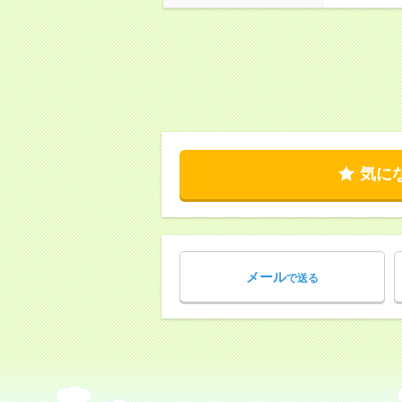
気に
メール
で送る