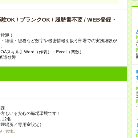
OK / ブランクOK / 履歴書不要 / WEB登録・
者歓迎！
画・経理・総務など数字や機密情報を扱う部署での実務経験が
迎。
OAスキル】Word（作表）・Excel（関数）
派遣歓迎
画課
の方もいる安心の職場環境です！
 12名
喫煙場所／専用室設定）
9・女性1