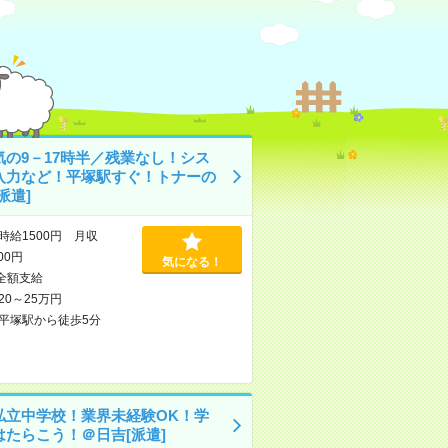
気の9－17時半／残業なし！シス
入力など！平塚駅すぐ！トナーの
派遣]
時給1500円 月収
000円
気になる！
全額支給
20～25万円
平塚駅から徒歩5分
私立中学校！業界未経験OK！学
はたらこう！＠日吉[派遣]