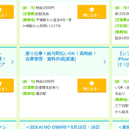
[給 与]
時給1500円
[給 与]
[交通費]
全額支給
例 210,
なる！
気になる！
[勤務地]
平塚駅から徒歩4分
/
茅
[交通費]
ケ崎駅から民間バス17分
[月収例]
[勤務地]
徒歩10
ト
座り仕事！給与即払いOK！高時給！
【シ
要！
在庫管理・資料作成[派遣]
iPh
[ア
け！[
[給 与]
時給1500円
[給 与]
[交通費]
交通費支給有り
いOK（
なる！
気になる！
[勤務地]
藤沢駅
当あり 
[勤務地]
三丁目駅
から徒歩
クシ
＜SEKAI NO OWARI＊8月15日・16日
＜単