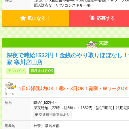
日払いOK
/
履歴書不要
/
40～50代活躍中
/
副業・WワークO
特徴
電話対応なし
/
パソコンスキル不要
気になる！
応募する
未読
深夜で時給1532円！金銭のやり取りほぼなし
家 寒川宮山店
アルバイト
職種未経験OK
1日5時間以内OK！週2～3日OK！副業・WワークO
時給1,532円～
給与
深夜時給（22時～翌5時）：1532円 【試用期間】試用
交通費別途支給あり
神奈川県高座郡
勤務地