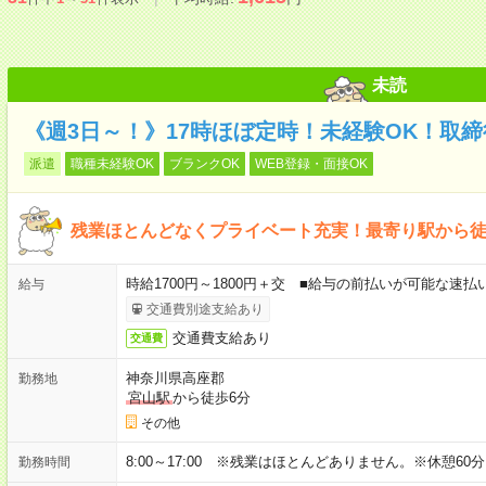
未読
《週3日～！》17時ほぼ定時！未経験OK！取
派遣
職種未経験OK
ブランクOK
WEB登録・面接OK
残業ほとんどなくプライベート充実！最寄り駅から
時給1700円～1800円＋交 ■給与の前払いが可能な速
給与
交通費別途支給あり
交通費支給あり
交通費
神奈川県高座郡
勤務地
宮山駅
から徒歩6分
その他
8:00～17:00 ※残業はほとんどありません。※休憩60
勤務時間