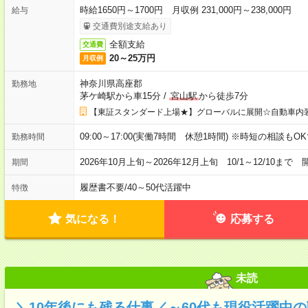
時給1650円～1700円 月収例 231,000円～238,000円
給与
交通費別途支給あり
全額支給
交通費
20～25万円
月収例
神奈川県高座郡
勤務地
茅ケ崎駅から車15分
/
宮山駅
から徒歩7分
【東証スタンダード上場★】グローバルに展開☆自動車内
09:00～17:00(実働7時間 休憩1時間) ※時短の相談
勤務時間
2026年10月上旬～2026年12月上旬 10/1～12/10
期間
履歴書不要
/
40～50代活躍中
特徴
気になる！
応募する
未読
＼10年後にも残る仕事／～60代も現役活躍中