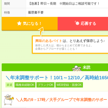
【急募】即日～長期 ※開始日はご相談可能です！
期間
履歴書不要
特徴
気になる！
応募する
興味のあるバイト
は、とりあえず保存しよう♪
保存した求人は、後からまとめて応募できるよ。
企業からアプローチが届くことも！
未読
＼年末調整サポート！10/1～12/10／高時給16
派遣
職種未経験OK
ブランクOK
WEB登録・面接OK
＼人気の9－17時／大手グループで年末調整のサポー