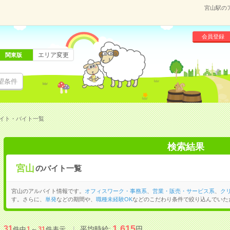
宮山駅の
会員登録
エリア変更
関東版
望条件
イト・バイト一覧
検索結果
宮山
のバイト一覧
宮山のアルバイト情報です。
オフィスワーク・事務系
、
営業・販売・サービス系
、
ク
す。さらに、
単発
などの期間や、
職種未経験OK
などのこだわり条件で絞り込んでいた
1,615
31
平均時給:
円
件中
1
～
31
件表示