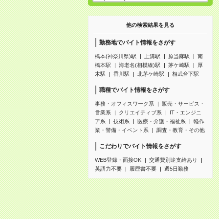
他の検索結果を見る
勤務地でバイト情報をさがす
橋本(神奈川県)駅
上溝駅
原当麻駅
南
橋本駅
海老名(相模線)駅
茅ケ崎駅
厚
木駅
香川駅
北茅ケ崎駅
相武台下駅
職種でバイト情報をさがす
事務・オフィスワーク系
販売・サービス・
営業系
クリエイティブ系
IT・エンジニ
ア系
技術系
医療・介護・福祉系
軽作
業・警備・イベント系
調査・教育・その他
こだわりでバイト情報をさがす
WEB登録・面接OK
交通費別途支給あり
英語力不要
履歴書不要
週5日勤務