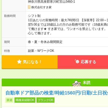
神奈川県高座郡寒川町宮山3460-1
株式会社すき家
シフト制
勤務時間
1日あたりの実働時間：最大7時間/日 【深夜帯】22:00～翌5:
翌5:00までは18歳以上の方のみ勤務可能です（18歳未
て働けます★ すき家では、ワンオペを禁止しています。
心して働けます。
春・夏・冬休み期間限定
期間
副業・WワークOK
特徴
気になる！
応募する
未読
自動車ドア部品の検査/時給1560円/日勤/土日
派遣
職種未経験OK
ブランクOK