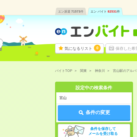
エン派遣
71573
件
エン バイト
82531
件
0
気になるリスト
保存した希
バイトTOP
関東
神奈川
宮山駅のアルバ
設定中の検索条件
宮山
条件の変更
条件を保存して
メールを受け取る