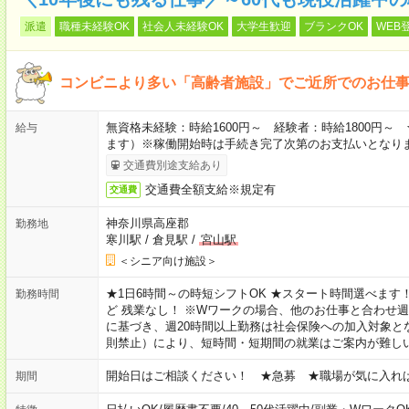
派遣
職種未経験OK
社会人未経験OK
大学生歓迎
ブランクOK
WEB
コンビニより多い「高齢者施設」でご近所でのお仕
無資格未経験：時給1600円～ 経験者：時給1800円
給与
ます）※稼働開始時は手続き完了次第のお支払いとなり
交通費別途支給あり
交通費全額支給※規定有
交通費
神奈川県高座郡
勤務地
寒川駅
/
倉見駅
/
宮山駅
＜シニア向け施設＞
★1日6時間～の時短シフトOK ★スタート時間選べます！ 7:00～16
勤務時間
ど 残業なし！ ※Wワークの場合、他のお仕事と合わせ週
に基づき、週20時間以上勤務は社会保険への加入対象と
則禁止）により、短時間・短期間の就業はご案内が難し
開始日はご相談ください！ ★急募 ★職場が気に入れ
期間