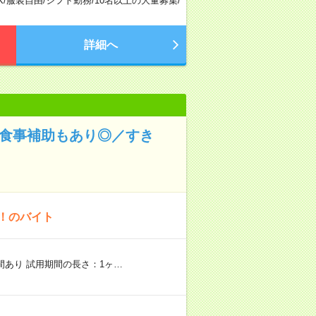
K
/
服装自由
/
シフト勤務
/
10名以上の大量募集
/
詳細へ
！食事補助もあり◎／すき
K！のバイト
期間あり 試用期間の長さ：1ヶ…