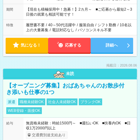
い」 「余裕を持って夕飯の準備がしたい」 「できれば残業はし
たくない」 など、ご希望を教えてくださいね。 ※Wワーク希望
【現在も積極採用中！急募！】2カ月～ ■ご応募から最短2～3
期間
の方へ 今ご覧のお仕事で希望する勤務時間と、もう1つのお仕事
日後の就業も相談可能です！
の勤務時間。 合計で週40時間を超える場合は応募できません。
履歴書不要
/
40～50代活躍中
/
服装自由
/
シフト勤務
/
10名以
特徴
上の大量募集
/
電話対応なし
/
パソコンスキル不要
気になる！
応募する
詳細へ
掲載日：2026.08.06
未読
【オープニング募集】おばあちゃんのお散歩付
き添いも仕事の1つ
派遣
職種未経験OK
社会人未経験OK
ブランクOK
WEB登録・面接OK
無資格未経験：時給1500円～ ■週払いOK ■扶養内OK ■日
給与
収1万2000円以上
交通費別途支給あり