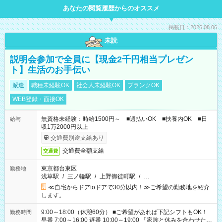
あなたの閲覧履歴からのオススメ
掲載日：2026.08.06
未読
説明会参加で全員に【現金2千円相当プレゼン
ト】生活のお手伝い
派遣
職種未経験OK
社会人未経験OK
ブランクOK
WEB登録・面接OK
無資格未経験：時給1500円～ ■週払いOK ■扶養内OK ■日
給与
収1万2000円以上
交通費別途支給あり
交通費全額支給
交通費
東京都台東区
勤務地
浅草駅
/
三ノ輪駅
/
上野御徒町駅
/
…
≪自宅からドアtoドアで30分以内！≫ご希望の勤務地を紹介
します。
9:00～18:00（休憩60分） ■ご希望があれば下記シフトもOK！
勤務時間
早番 7:00～16:00 遅番 10:00～19:00 「家族と休みを合わせた