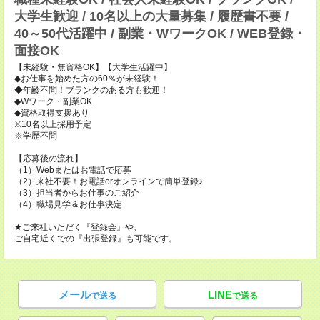
大学生歓迎 / 10名以上の大量募集 / 履歴書不要 /
40～50代活躍中 / 副業・WワークOK / WEB登録・
面接OK
【未経験・無資格OK】【大学生活躍中】
◆お仕事を始めた方の60％が未経験！
◆年齢不問！ブランクのある方も歓迎！
◆Wワーク・副業OK
◆資格取得支援あり
※10名以上採用予定
※学歴不問
【応募後の流れ】
（1）Webまたはお電話で応募
（2）来社不要！お電話orオンラインで簡単登録♪
（3）担当者からお仕事のご紹介
（4）職場見学＆お仕事決定
★ご来社いただく『登録会』や、
ご自宅近くでの『出張登録』も可能です。
メール
LINE
で送る
で送る