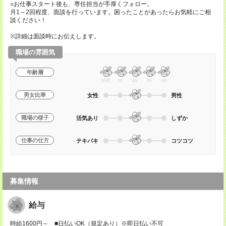
○お仕事スタート後も、専任担当が手厚くフォロー。
月1～2回程度、面談を行っています。困ったことがあったらお気軽にご相
談ください！
※詳細は面談時にお伝えします。
職場の雰囲気
年齢層
20代
30
40
50
60
男女比率
女性
男性
職場の様子
活気あり
しずか
仕事の仕方
テキパキ
コツコツ
募集情報
給与
時給1600円～ ■日払いOK（規定あり）※即日払い不可