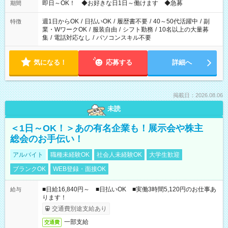
即日～OK！ ◆お好きな日1日～働けます ◆急募
期間
週1日からOK
/
日払いOK
/
履歴書不要
/
40～50代活躍中
/
副
特徴
業・WワークOK
/
服装自由
/
シフト勤務
/
10名以上の大量募
集
/
電話対応なし
/
パソコンスキル不要
気になる！
応募する
詳細へ
掲載日：2026.08.06
未読
＜1日～OK！＞あの有名企業も！展示会や株主
総会のお手伝い！
アルバイト
職種未経験OK
社会人未経験OK
大学生歓迎
ブランクOK
WEB登録・面接OK
■日給16,840円～ ■日払いOK ■実働3時間5,120円のお仕事あ
給与
ります！
交通費別途支給あり
一部支給
交通費