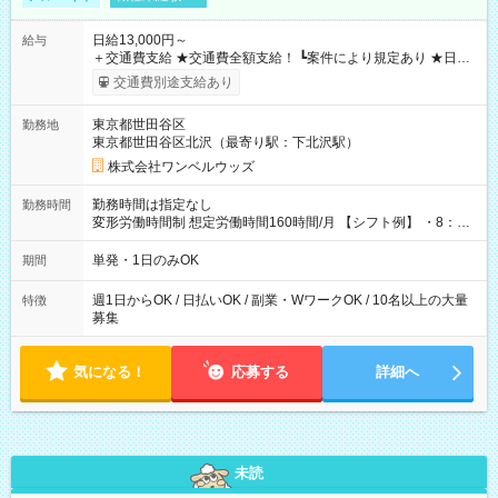
日給13,000円～
給与
＋交通費支給 ★交通費全額支給！ ┗案件により規定あり ★日払
いOK！（規定あり） ┗働いたその日に現金GET♪ お仕事後はコ
交通費別途支給あり
ンビニATMから 日払い分を引き落とせます！ 【試用期間】試
用期間なし
東京都世田谷区
勤務地
東京都世田谷区北沢（最寄り駅：下北沢駅）
株式会社ワンベルウッズ
勤務時間は指定なし
勤務時間
変形労働時間制 想定労働時間160時間/月 【シフト例】 ・8：00
～21：00
単発・1日のみOK
期間
週1日からOK / 日払いOK / 副業・WワークOK / 10名以上の大量
特徴
募集
気になる！
応募する
詳細へ
未読