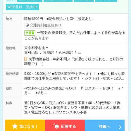
WEB登録・面接OK
時給1500円 ■現金日払いもOK（規定あり）
給与
交通費別途支給あり
一部支給 ※登録後、選んだお仕事によって条件が異なる
交通費
ことがあります
東京都東村山市
勤務地
東村山駅
/
秋津駅
/
久米川駅
/
…
大手物流会社（年齢不問／「無理なく続けられる」と好評の
職場です！）
9:00～18:00など ■希望の時間帯を選べます！ ▼他にも様々な時
勤務時間
間帯でお仕事をご用意しています！ ＜シフト例＞ 8:30～12:00
17:00～22:00 13:00～22:00 22:00～翌6:00 など
≪急募≫1日のみの単発からOK！ 即日スタートもOK！ ＃7
期間
月～ ＃8月～
週1日からOK
/
日払いOK
/
履歴書不要
/
40～50代活躍中
/
副
特徴
業・WワークOK
/
服装自由
/
シフト勤務
/
10名以上の大量募
集
/
電話対応なし
/
パソコンスキル不要
気になる！
応募する
詳細へ