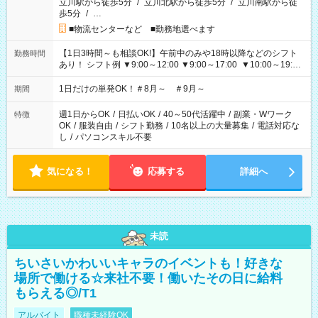
立川駅から徒歩5分
/
立川北駅から徒歩5分
/
立川南駅から徒
歩5分
/
…
■物流センターなど ■勤務地選べます
【1日3時間～も相談OK!】午前中のみや18時以降などのシフト
勤務時間
あり！ シフト例 ▼9:00～12:00 ▼9:00～17:00 ▼10:00～19:00
▼18:00～21:00
1日だけの単発OK！＃8月～ ＃9月～
期間
週1日からOK
/
日払いOK
/
40～50代活躍中
/
副業・Wワーク
特徴
OK
/
服装自由
/
シフト勤務
/
10名以上の大量募集
/
電話対応な
し
/
パソコンスキル不要
気になる！
応募する
詳細へ
未読
ちいさいかわいいキャラのイベントも！好きな
場所で働ける☆来社不要！働いたその日に給料
もらえる◎/T1
アルバイト
職種未経験OK