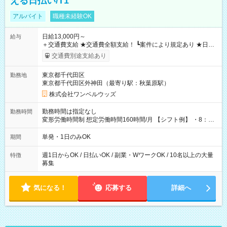
える日払い/T1
アルバイト
職種未経験OK
日給13,000円～
給与
＋交通費支給 ★交通費全額支給！ ┗案件により規定あり ★日払
いOK！（規定あり） ┗働いたその日に現金GET♪ お仕事後はコ
交通費別途支給あり
ンビニATMから 日払い分を引き落とせます！ 【試用期間】試
用期間なし
東京都千代田区
勤務地
東京都千代田区外神田（最寄り駅：秋葉原駅）
株式会社ワンベルウッズ
勤務時間は指定なし
勤務時間
変形労働時間制 想定労働時間160時間/月 【シフト例】 ・8：00
～21：00
単発・1日のみOK
期間
週1日からOK / 日払いOK / 副業・WワークOK / 10名以上の大量
特徴
募集
気になる！
応募する
詳細へ