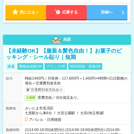
気になる！
応募する
詳細へ
未読
【未経験OK】【服装＆髪色自由！】お菓子のピ
ッキング・シール貼り｜短期
派遣
職種未経験OK
ブランクOK
WEB登録・面接OK
時給1400円／月収例：117,600円＝1,400円×4時間×21日勤務の
給与
場合＋交通費別途支給
交通費別途支給あり
実費支給／当社規定あり。
交通費
さいたま市見沼区
勤務地
七里駅から車6分
/
大宮公園駅
/
大宮(埼玉県)駅
アパレル・日用雑貨
(1)14:00-18:00(休憩0分) (2)14:00-19:00(休憩0分) (3)14:00-
勤務時間