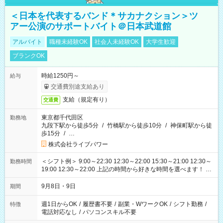
＜日本を代表するバンド＊サカナクション＞ツ
アー公演のサポートバイト＠日本武道館
アルバイト
職種未経験OK
社会人未経験OK
大学生歓迎
ブランクOK
時給1250円～
給与
交通費別途支給あり
支給（規定有り）
交通費
東京都千代田区
勤務地
九段下駅から徒歩5分
/
竹橋駅から徒歩10分
/
神保町駅から徒
歩15分
/
…
株式会社ライブパワー
＜シフト例＞ 9:00～22:30 12:30～22:00 15:30～21:00 12:30～
勤務時間
19:00 12:30～22:00 上記の時間から好きな時間を選べます！ ※
時間は変更となる可能性があります
9月8日・9日
期間
週1日からOK
/
履歴書不要
/
副業・WワークOK
/
シフト勤務
/
特徴
電話対応なし
/
パソコンスキル不要