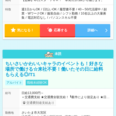
【急募】即日スタートＯＫ！ 単発1日のみから働けます。
期間
週1日からOK
/
日払いOK
/
履歴書不要
/
40～50代活躍中
/
副
特徴
業・WワークOK
/
服装自由
/
シフト勤務
/
10名以上の大量募
集
/
電話対応なし
/
パソコンスキル不要
気になる！
応募する
詳細へ
未読
ちいさいかわいいキャラのイベントも！好きな
場所で働ける☆来社不要！働いたその日に給料
もらえる◎/T1
アルバイト
職種未経験OK
日給13,000円～
給与
＋交通費支給 ★交通費全額支給！ ┗案件により規定あり ★日払
いOK！（規定あり） ┗働いたその日に現金GET♪ お仕事後はコ
交通費別途支給あり
ンビニATMから 日払い分を引き落とせます！ 【試用期間】試
用期間なし
さいたま市大宮区
勤務地