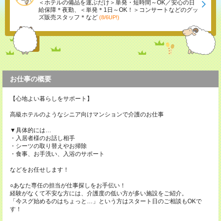
＜ホテルの備品を運ぶだけ＞単発・短時間～OK／安心の日
給保障＊夜勤、＜単発＊1日～OK！＞コンサートなどのグッ
ズ販売スタッフ＊など
(8/6UP!)
お仕事の概要
【心地よい暮らしをサポート】
高級ホテルのようなシニア向けマンションで介護のお仕事
▼具体的には…
・入居者様のお話し相手
・シーツの取り替えやお掃除
・食事、お手洗い、入浴のサポート
などをお任せします！
○あなた専任の担当が仕事探しをお手伝い！
経験がなくて不安な方には、介護度の低い方が多い施設をご紹介。
「今スグ始めるのはちょっと…」という方はスタート日のご相談もOKで
す！