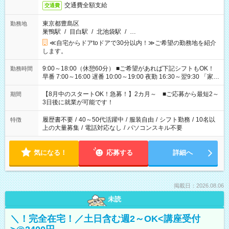
交通費全額支給
交通費
東京都豊島区
勤務地
巣鴨駅
/
目白駅
/
北池袋駅
/
…
≪自宅からドアtoドアで30分以内！≫ご希望の勤務地を紹介
します。
9:00～18:00（休憩60分） ■ご希望があれば下記シフトもOK！
勤務時間
早番 7:00～16:00 遅番 10:00～19:00 夜勤 16:30～翌9:30 「家族
と休みを合わせたい」 「余裕を持って夕飯の準備がしたい」
「できれば残業はしたくない」 など、ご希望を教えてください
【8月中のスタートOK！急募！】2カ月～ ■ご応募から最短2～
期間
ね。 ※Wワーク希望の方へ 今ご覧のお仕事で希望する勤務時間
3日後に就業が可能です！
と、もう1つのお仕事の勤務時間。 合計で週40時間を超える場
合は応募できません。
履歴書不要
/
40～50代活躍中
/
服装自由
/
シフト勤務
/
10名以
特徴
上の大量募集
/
電話対応なし
/
パソコンスキル不要
気になる！
応募する
詳細へ
掲載日：2026.08.06
未読
＼！完全在宅！／土日含む週2～OK<講座受付