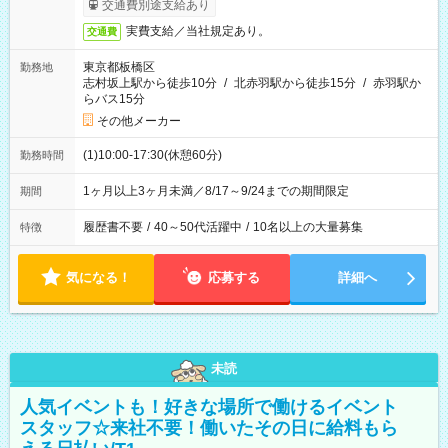
交通費別途支給あり
実費支給／当社規定あり。
交通費
東京都板橋区
勤務地
志村坂上駅から徒歩10分
/
北赤羽駅から徒歩15分
/
赤羽駅か
らバス15分
その他メーカー
(1)10:00-17:30(休憩60分)
勤務時間
1ヶ月以上3ヶ月未満／8/17～9/24までの期間限定
期間
履歴書不要
/
40～50代活躍中
/
10名以上の大量募集
特徴
気になる！
応募する
詳細へ
未読
人気イベントも！好きな場所で働けるイベント
スタッフ☆来社不要！働いたその日に給料もら