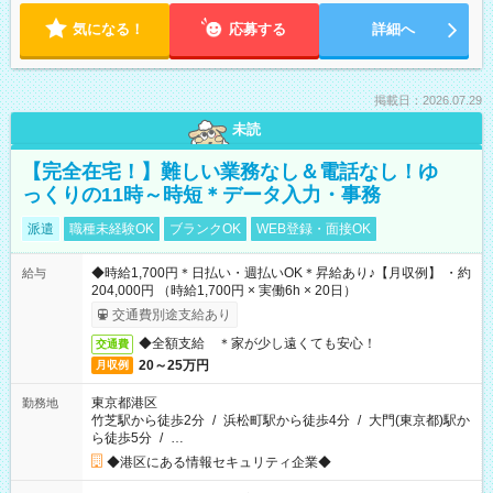
気になる！
応募する
詳細へ
掲載日：2026.07.29
未読
【完全在宅！】難しい業務なし＆電話なし！ゆ
っくりの11時～時短＊データ入力・事務
派遣
職種未経験OK
ブランクOK
WEB登録・面接OK
◆時給1,700円＊日払い・週払いOK＊昇給あり♪【月収例】 ・約
給与
204,000円 （時給1,700円 × 実働6h × 20日）
交通費別途支給あり
◆全額支給 ＊家が少し遠くても安心！
交通費
20～25万円
月収例
東京都港区
勤務地
竹芝駅から徒歩2分
/
浜松町駅から徒歩4分
/
大門(東京都)駅か
ら徒歩5分
/
…
◆港区にある情報セキュリティ企業◆