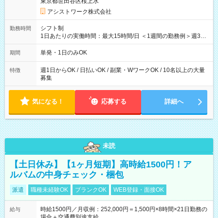
東京都世田谷区桜上水
アシストワーク株式会社
シフト制
勤務時間
1日あたりの実働時間：最大15時間/日 ＜1週間の勤務例＞週3回
勤務 勤務：月・水・金 休み：火・木・土・日 好きな時にお仕事
可能です！ ※1日あたりの最大実働時間は日勤、夜勤共に勤務し
単発・1日のみOK
期間
た時間になります。
週1日からOK / 日払いOK / 副業・WワークOK / 10名以上の大量
特徴
募集
気になる！
応募する
詳細へ
未読
【土日休み】【1ヶ月短期】高時給1500円！ア
ルバムの中身チェック・梱包
派遣
職種未経験OK
ブランクOK
WEB登録・面接OK
時給1500円／月収例：252,000円＝1,500円×8時間×21日勤務の
給与
場合＋交通費別途支給