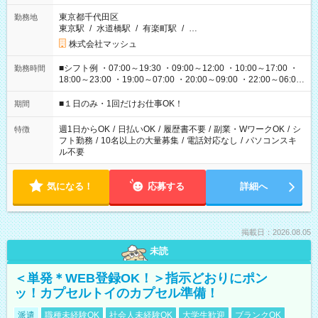
東京都千代田区
勤務地
東京駅
/
水道橋駅
/
有楽町駅
/
…
株式会社マッシュ
■シフト例 ・07:00～19:30 ・09:00～12:00 ・10:00～17:00 ・
勤務時間
18:00～23:00 ・19:00～07:00 ・20:00～09:00 ・22:00～06:00
etc ★最短で3時間で5,120円のお仕事から 15時間で2万円近く稼
げるお仕事も！ ご希望のお時間に合わせてご紹介！ ※シフトは
■１日のみ・1回だけお仕事OK！
期間
現場によって異なります。 ※勿論、休憩時間はあるのでご安心
ください！
週1日からOK
/
日払いOK
/
履歴書不要
/
副業・WワークOK
/
シ
特徴
フト勤務
/
10名以上の大量募集
/
電話対応なし
/
パソコンスキ
ル不要
気になる！
応募する
詳細へ
掲載日：2026.08.05
未読
＜単発＊WEB登録OK！＞指示どおりにポン
ッ！カプセルトイのカプセル準備！
派遣
職種未経験OK
社会人未経験OK
大学生歓迎
ブランクOK