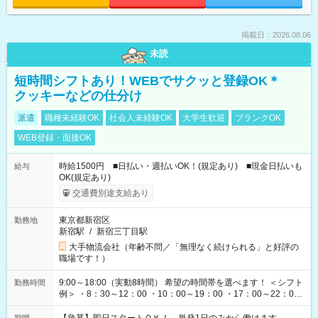
掲載日：2026.08.06
未読
短時間シフトあり！WEBでサクッと登録OK＊
クッキーなどの仕分け
派遣
職種未経験OK
社会人未経験OK
大学生歓迎
ブランクOK
WEB登録・面接OK
時給1500円 ■日払い・週払いOK！(規定あり) ■現金日払いも
給与
OK(規定あり)
交通費別途支給あり
東京都新宿区
勤務地
新宿駅
/
新宿三丁目駅
大手物流会社（年齢不問／「無理なく続けられる」と好評の
職場です！）
9:00～18:00（実動8時間） 希望の時間帯を選べます！ ＜シフト
勤務時間
例＞ ・8：30～12：00 ・10：00～19：00 ・17：00～22：00
・13：00～22：00 ・22：00～翌6：00 など