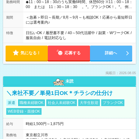
◆11：00～18：30のうち実働6時間、休憩60分 ※11：00～18：
勤務時間
00 または 11：30～18：30 。*。ブランクOK！。*。 例え
ば前職が、 在宅/財団法人/事務/コールセンター/受付/販売/カフェ
スタッフ スイーツ販売/ホテルフロント/化粧品販売/など 様々な
＜急募＞即日～長期／8月～9月～も相談OK！応募から最短即日
期間
業界から入社して活躍されています♪
には選考案内♪
日払いOK
/
履歴書不要
/
40～50代活躍中
/
副業・WワークOK
/
特徴
服装自由
/
電話対応なし
気になる！
応募する
詳細へ
掲載日：2026.08.05
未読
＼来社不要／単発1日OK＊チラシの仕分け
派遣
職種未経験OK
社会人未経験OK
大学生歓迎
ブランクOK
WEB登録・面接OK
時給1,500円～1,875円
給与
東京都立川市
勤務地