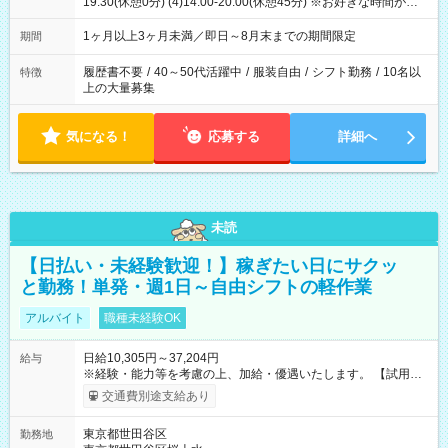
19:30(休憩0分) (4)14:00-20:00(休憩45分) ※お好きな時間が選べ
ます
1ヶ月以上3ヶ月未満／即日～8月末までの期間限定
期間
履歴書不要
/
40～50代活躍中
/
服装自由
/
シフト勤務
/
10名以
特徴
上の大量募集
気になる！
応募する
詳細へ
未読
【日払い・未経験歓迎！】稼ぎたい日にサクッ
と勤務！単発・週1日～自由シフトの軽作業
アルバイト
職種未経験OK
日給10,305円～37,204円
給与
※経験・能力等を考慮の上、加給・優遇いたします。 【試用期
間】試用期間なし
交通費別途支給あり
東京都世田谷区
勤務地