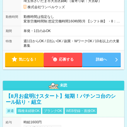
埼玉県さいたま市大宮区錦町（最寄り駅：大宮駅）
株式会社ワンベルウッズ
勤務時間は指定なし
勤務時間
変形労働時間制 想定労働時間160時間/月 【シフト例】 ・8：00
～21：00
単発・1日のみOK
期間
週1日からOK / 日払いOK / 副業・WワークOK / 10名以上の大量
特徴
募集
気になる！
応募する
詳細へ
未読
【8月お盆明けスタート】短期！パチンコ台のシ
ール貼り・組立
派遣
職種未経験OK
ブランクOK
WEB登録・面接OK
時給1600円
給与