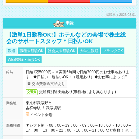
掲載日：2026.08.01
未読
【激単1日勤務OK!】ホテルなどの会場で株主総
会のサポートスタッフ＊日払いOK
派遣
職種未経験OK
社会人未経験OK
大学生歓迎
ブランクOK
WEB登録・面接OK
日給1万5000円～※実働5時間で日給7000円のお仕事もありま
給与
す ◆日払い・週払いOK！（規定あり）◆お仕事によって日給
も異なります
交通費別途支給あり
交通費別途支給あり(勤務地により異なります)
交通費
東京都武蔵野市
勤務地
吉祥寺駅
/
武蔵境駅
イベント会場
▼シフト例 ・08：00～19：00 ・09：00～18：00 ・10：00～
勤務時間
17：00 ・13：00～22：00 ・16：00～21：00 など多数！ ※お
仕事により勤務時間が異なります