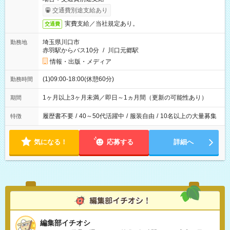
交通費別途支給あり
実費支給／当社規定あり。
交通費
埼玉県川口市
勤務地
赤羽駅からバス10分
/
川口元郷駅
情報・出版・メディア
(1)09:00-18:00(休憩60分)
勤務時間
1ヶ月以上3ヶ月未満／即日～1ヵ月間（更新の可能性あり）
期間
履歴書不要
/
40～50代活躍中
/
服装自由
/
10名以上の大量募集
特徴
気になる！
応募する
詳細へ
編集部イチオシ