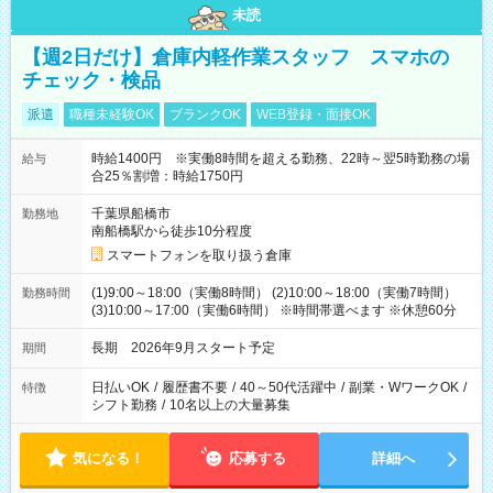
未読
【週2日だけ】倉庫内軽作業スタッフ スマホの
チェック・検品
派遣
職種未経験OK
ブランクOK
WEB登録・面接OK
時給1400円 ※実働8時間を超える勤務、22時～翌5時勤務の場
給与
合25％割増：時給1750円
千葉県船橋市
勤務地
南船橋駅から徒歩10分程度
スマートフォンを取り扱う倉庫
(1)9:00～18:00（実働8時間） (2)10:00～18:00（実働7時間）
勤務時間
(3)10:00～17:00（実働6時間） ※時間帯選べます ※休憩60分
長期 2026年9月スタート予定
期間
日払いOK
/
履歴書不要
/
40～50代活躍中
/
副業・WワークOK
/
特徴
シフト勤務
/
10名以上の大量募集
気になる！
応募する
詳細へ