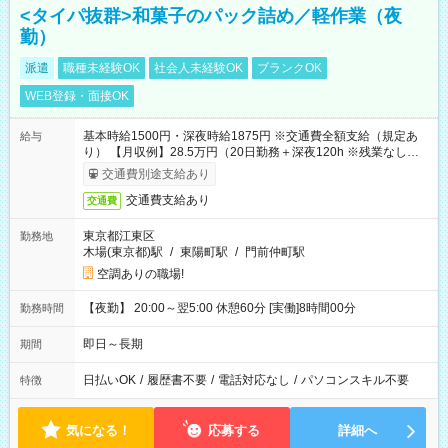
<タイパ抜群>和菓子のパック詰め／軽作業（夜
勤）
派遣
職種未経験OK
社会人未経験OK
ブランクOK
WEB登録・面接OK
基本時給1500円・深夜時給1875円 ※交通費全額支給（規定あ
給与
り） 【月収例】28.5万円（20日勤務＋深夜120h ※残業なしの場
合）
交通費別途支給あり
交通費支給あり
交通費
東京都江東区
勤務地
木場(東京都)駅
/
東陽町駅
/
門前仲町駅
空調ありの職場!
【夜勤】 20:00～翌5:00 休憩60分 [実働]8時間00分
勤務時間
即日～長期
期間
日払いOK
/
履歴書不要
/
電話対応なし
/
パソコンスキル不要
特徴
気になる！
応募する
詳細へ