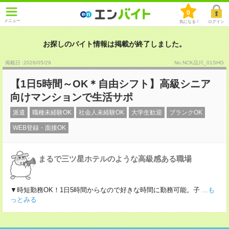
0
メニュー
気になる！
ログイン
お探しのバイト情報は掲載が終了しました。
掲載日 :2026
/
05
/
29
No.NCK品川_01SHG
【1日5時間～OK＊自由シフト】高級シニア
向けマンションで生活サポ
派遣
職種未経験OK
社会人未経験OK
大学生歓迎
ブランクOK
WEB登録・面接OK
まるで三ツ星ホテルのような高級感ある職場
▼時短勤務OK！1日5時間からなので好きな時間に勤務可能。子
...も
っとみる