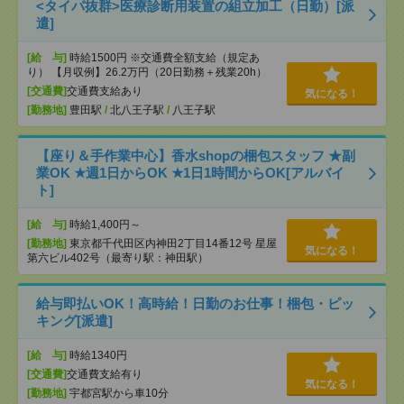
<タイパ抜群>医療診断用装置の組立加工（日勤）[派
遣]
[給 与]
時給1500円 ※交通費全額支給（規定あ
り） 【月収例】26.2万円（20日勤務＋残業20h）
[交通費]
交通費支給あり
気になる！
[勤務地]
豊田駅
/
北八王子駅
/
八王子駅
【座り＆手作業中心】香水shopの梱包スタッフ ★副
業OK ★週1日からOK ★1日1時間からOK[アルバイ
ト]
[給 与]
時給1,400円～
[勤務地]
東京都千代田区内神田2丁目14番12号 星屋
気になる！
第六ビル402号（最寄り駅：神田駅）
給与即払いOK！高時給！日勤のお仕事！梱包・ピッ
キング[派遣]
[給 与]
時給1340円
[交通費]
交通費支給有り
気になる！
[勤務地]
宇都宮駅から車10分