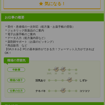
気になる！
お仕事の概要
＊受付・患者様の一次対応（処方箋・お薬手帳の受取）
＊ジェネリック医薬品のご案内
＊電子お薬手帳のご案内
＊データ入力（処方箋内容など）
＊薬剤師サポート（お薬のピッキング）
＊商品販売 など
【OAスキル】PCの基本操作ができる方！フォーマット入力ができれば
OK！
職場の雰囲気
年齢層
20代
30
40
50
60
職場の様子
活気あり
しずか
仕事の仕方
テキパキ
コツコツ