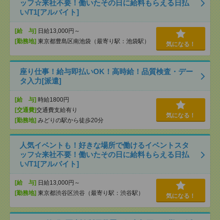
ッフ☆来社不要！働いたその日に給料もらえる日払
い/T1[アルバイト]
[給 与]
日給13,000円～
[勤務地]
東京都豊島区南池袋（最寄り駅：池袋駅）
気になる！
座り仕事！給与即払いOK！高時給！品質検査・デー
タ入力[派遣]
[給 与]
時給1800円
[交通費]
交通費支給有り
気になる！
[勤務地]
みどりの駅から徒歩20分
人気イベントも！好きな場所で働けるイベントスタ
ッフ☆来社不要！働いたその日に給料もらえる日払
い/T1[アルバイト]
[給 与]
日給13,000円～
[勤務地]
東京都渋谷区渋谷（最寄り駅：渋谷駅）
気になる！