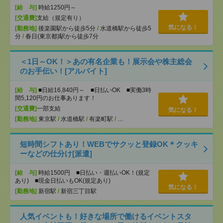
[給 与]
時給1250円～
[交通費]
支給（規定有り）
気になる！
[勤務地]
後楽園駅から徒歩5分
/
水道橋駅から徒歩5
分
/
春日(東京都)駅から徒歩7分
＜1日～OK！＞あの有名企業も！展示会や株主総会
のお手伝い！[アルバイト]
[給 与]
■日給16,840円～ ■日払いOK ■実働3時
間5,120円のお仕事あります！
[交通費]
一部支給
気になる！
[勤務地]
東京駅
/
水道橋駅
/
有楽町駅
/
…
短時間シフトあり！WEBでサクッと登録OK＊クッキ
ーなどの仕分け[派遣]
[給 与]
時給1500円 ■日払い・週払いOK！(規定
あり) ■現金日払いもOK(規定あり)
気になる！
[勤務地]
新宿駅
/
新宿三丁目駅
人気イベントも！好きな場所で働けるイベントスタ