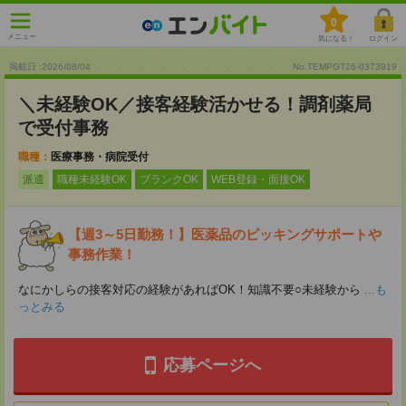
0
メニュー
気になる！
ログイン
掲載日 :2026
/
08
/
04
No.TEMPGT26-0373919
＼未経験OK／接客経験活かせる！調剤薬局
で受付事務
職種：
医療事務・病院受付
派遣
職種未経験OK
ブランクOK
WEB登録・面接OK
【週3～5日勤務！】医薬品のピッキングサポートや
事務作業！
なにかしらの接客対応の経験があればOK！知識不要○未経験から
...も
っとみる
応募ページへ