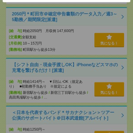
2050円＊町田市＠確定申告書類のデータ入力／週3～
5勤務／期間限定[派遣]
[給 与]
時給2050円 月収例 147,600円
[交通費]
全額支給
[月収例]
10～15万円
気になる！
[勤務地]
町田駅から徒歩13分
【シフト自由・現金手渡しOK】iPhoneなどスマホの
充電を繋げるだけ！[派遣]
[給 与]
時給1414円～ ▼日払いOK（規定あ
り） ■初勤務手当あり ※規定による
[勤務地]
新宿駅から徒歩
/
新宿三丁目駅から徒歩
/
気になる！
高田馬場駅から徒歩
/
…
＜日本を代表するバンド＊サカナクション＞ツアー
公演のサポートバイト＠日本武道館[アルバイト]
[給 与]
時給1250円～