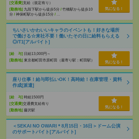
[交通費]
支給（規定有り）
気になる！
[勤務地]
九段下駅から徒歩5分
/
竹橋駅から徒歩10
分
/
神保町駅から徒歩15分
/
…
ちいさいかわいいキャラのイベントも！好きな場所
で働ける☆来社不要！働いたその日に給料もらえる
◎/T1[アルバイト]
[給 与]
日給13,000円～
[勤務地]
東京都町田市原町田（最寄り駅：町田駅）
気になる！
座り仕事！給与即払いOK！高時給！在庫管理・資料
作成[派遣]
[給 与]
時給1500円
[交通費]
交通費支給有り
気になる！
[勤務地]
藤沢駅
＜SEKAI NO OWARI＊8月15日・16日＞ドーム公演
のサポートバイト[アルバイト]