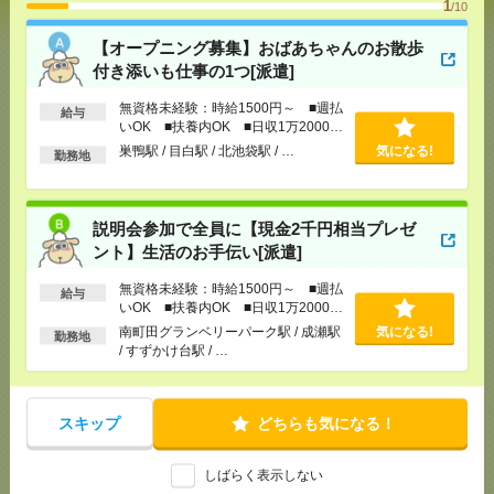
1
/10
[給 与]
無資格未経験：時給1500円～ ■週払い
【オープニング募集】おばあちゃんのお散歩
OK ■扶養内OK ■日収1万2000円以上
付き添いも仕事の1つ[派遣]
[交通費]
交通費全額支給
気になる！
[勤務地]
巣鴨駅
/
目白駅
/
北池袋駅
/
…
無資格未経験：時給1500円～ ■週払
給与
いOK ■扶養内OK ■日収1万2000円
以上
巣鴨駅 / 目白駅 / 北池袋駅 / …
気になる!
勤務地
説明会参加で全員に【現金2千円相当プレゼント】生
活のお手伝い[派遣]
[給 与]
無資格未経験：時給1500円～ ■週払い
説明会参加で全員に【現金2千円相当プレゼ
OK ■扶養内OK ■日収1万2000円以上
ント】生活のお手伝い[派遣]
[交通費]
交通費全額支給
気になる！
無資格未経験：時給1500円～ ■週払
[勤務地]
南町田グランベリーパーク駅
/
成瀬駅
/
す
給与
ずかけ台駅
/
…
いOK ■扶養内OK ■日収1万2000円
以上
南町田グランベリーパーク駅 / 成瀬駅
気になる!
勤務地
/ すずかけ台駅 / …
志望動機も履歴書も不要！日収1.2万円～＊未経験OK
の介護[派遣]
スキップ
どちらも気になる！
[給 与]
無資格未経験：時給1500円～ ■週払い
OK ■扶養内OK ■日収1万2000円以上
[交通費]
交通費全額支給
気になる！
しばらく表示しない
[勤務地]
町田駅
/
多摩境駅
/
鶴川駅
/
…