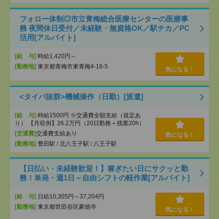
フォロー体制◎市立青梅総合医療センターの医療事
務 夜間休日受付／未経験・無資格OK／駅チカ／PC
活用[アルバイト]
[給 与]
時給1,420円～
[勤務地]
東京都青梅市東青梅4-16-5
気になる！
<タイパ抜群>機械操作（日勤）[派遣]
[給 与]
時給1500円 ※交通費全額支給（規定あ
り） 【月収例】26.2万円（20日勤務＋残業20h）
[交通費]
交通費支給あり
気になる！
[勤務地]
豊田駅
/
北八王子駅
/
八王子駅
【日払い・未経験歓迎！】稼ぎたい日にサクッと勤
務！単発・週1日～自由シフトの軽作業[アルバイト]
[給 与]
日給10,305円～37,204円
[勤務地]
東京都世田谷区豪徳寺
気になる！