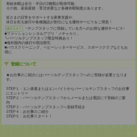
有給休暇は全日・半日の2種類が取得可能、
その他、産前産後・育児休業など各種休暇制度があります。
皆さまの日常をサポートする家事支援や、
休日を彩る旅行や各種施設が割引になる優待サービスをご用意！
~テンプスタッフに登録している方へのお得な優待サービス~
ポイント！
■ファッションレンタルアプリ「メチャカリ」
└パーソルテンプスタッフ限定特典あり！
■海外国内の旅行や宿泊割引
■ハウスクリーニング、ベビーシッターサービス、スポーツクラブなどもお
得に
登録について
★お仕事のご紹介にはパーソルテンプスタッフへのご登録が必要となりま
す。
STEP１：エン派遣またはエンバイトからパーソルテンプスタッフのお仕事
にエントリー
STEP２：パーソルテンプスタッフからメールまたは電話にて登録のご案
内
STEP３：パーソルテンプスタッフへ登録手続き
STEP４：お仕事のご紹介
STEP５：お仕事スタート！