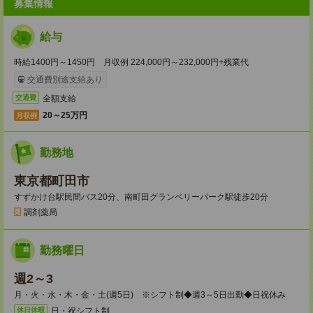
募集情報
給与
時給1400円～1450円 月収例 224,000円～232,000円+残業代
交通費別途支給あり
全額支給
交通費
20～25万円
月収例
勤務地
東京都町田市
すずかけ台駅民間バス20分、南町田グランベリーパーク駅徒歩20分
調剤薬局
勤務曜日
週2～3
月・火・水・木・金・土(週5日) ※シフト制◆週3～5日出勤◆日祝休み
日・祝シフト制
休日休暇