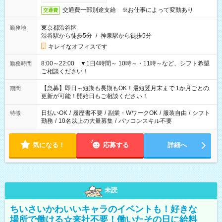
交通費一部別途支給 ※お仕事によって変動あり
交通費
東京都渋谷区
勤務地
渋谷駅から徒歩5分
/
神泉駅から徒歩5分
キレイなオフィスです
8:00～22:00 ▼1日4時間～ 10時～・11時～など、シフト希望
勤務時間
ご相談ください！
【急募】即日～短期も長期もOK！最短翌月末まで 1か月ごとの
期間
更新が可能！開始日もご相談ください！
日払いOK
/
履歴書不要
/
副業・WワークOK
/
服装自由
/
シフト
特徴
勤務
/
10名以上の大量募集
/
パソコンスキル不要
気になる！
応募する
詳細へ
未読
ちいさいかわいいキャラのイベントも！好きな
場所で働ける☆来社不要！働いたその日に給料