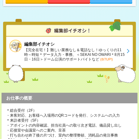
編集部イチオシ
【完全在宅！】難しい業務なし＆電話なし！ゆっくりの11
時～時短＊データ入力・事務、＜SEKAI NO OWARI＊8月15
日・16日＞ドーム公演のサポートバイトなど
(8/7UP!)
お仕事の概要
＊総合受付（2F）
・来客対応、お客様へ入場用のQRコードを発行、システムへの入力
＊来訪者受付（5F）
・アポイントの内容確認、担当社員への取り次ぎ電話、備品貸し出し
・応接室や会議室へのご案内、呈茶
・打ち合わせ終了後の片づけ、室内の整理整頓、消耗品の発注事務