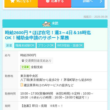
気になる！
応募する
詳細へ
掲載日：2026.08.08
未読
時給2600円＊ほぼ在宅！週3～4日＆16時迄
OK！補助金申請のサポート業務
派遣
職種未経験OK
ブランクOK
WEB登録・面接OK
時給2600円
給与
交通費別途支給あり
全額支給
交通費
東京都中央区
勤務地
八丁堀(東京都)駅から徒歩2分
/
茅場町駅から徒歩6分
建設業界向けのAIサービスの提供など
10:00～17:00(実働6時間 休憩1時間) ※定時：10:00～
勤務時間
19:00（※終わりの時間：16:00～19:00で相談可！）
【急募】即日～長期 ※8月～！
期間