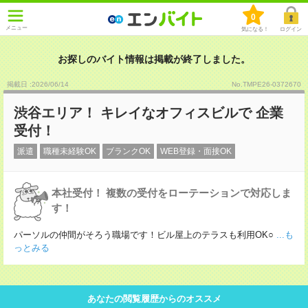
0
メニュー
気になる！
ログイン
お探しのバイト情報は掲載が終了しました。
掲載日 :2026
/
06
/
14
No.TMPE26-0372670
渋谷エリア！ キレイなオフィスビルで 企業
受付！
派遣
職種未経験OK
ブランクOK
WEB登録・面接OK
本社受付！ 複数の受付をローテーションで対応しま
す！
パーソルの仲間がそろう職場です！ビル屋上のテラスも利用OK○
...も
っとみる
あなたの閲覧履歴からのオススメ