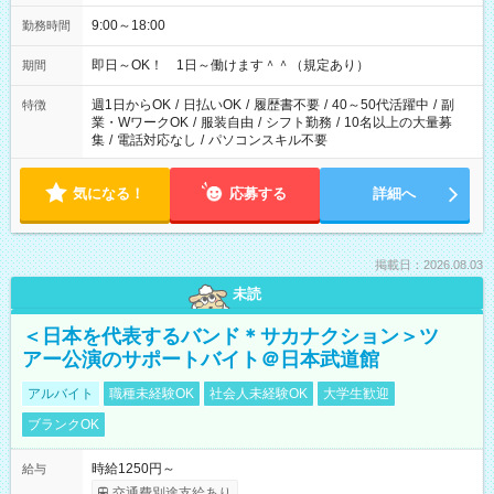
9:00～18:00
勤務時間
即日～OK！ 1日～働けます＾＾（規定あり）
期間
週1日からOK
/
日払いOK
/
履歴書不要
/
40～50代活躍中
/
副
特徴
業・WワークOK
/
服装自由
/
シフト勤務
/
10名以上の大量募
集
/
電話対応なし
/
パソコンスキル不要
気になる！
応募する
詳細へ
掲載日：2026.08.03
未読
＜日本を代表するバンド＊サカナクション＞ツ
アー公演のサポートバイト＠日本武道館
アルバイト
職種未経験OK
社会人未経験OK
大学生歓迎
ブランクOK
時給1250円～
給与
交通費別途支給あり