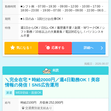
■シフト例 ・07:00～19:30 ・09:00～12:00 ・10:00～17:00 ・
勤務時間
18:00～23:00 ・19:00～07:00 ・20:00～09:00 ・22:00～06:00
etc ★最短で3時間で5,120円のお仕事から 15時間で2万円近く稼
げるお仕事も！ ご希望のお時間に合わせてご紹介！ ※シフトは
■１日のみ・1回だけお仕事OK！
期間
現場によって異なります。 ※勿論、休憩時間はあるのでご安心
ください！
週1日からOK
/
日払いOK
/
履歴書不要
/
副業・WワークOK
/
シ
特徴
フト勤務
/
10名以上の大量募集
/
電話対応なし
/
パソコンスキ
ル不要
気になる！
応募する
詳細へ
掲載日：2026.08.07
未読
＼完全在宅＊時給2000円／週4日勤務OK！美容
情報の発信！SNS広告運用
派遣
WEB登録・面接OK
時給2100円 月収例 252,000円
給与
交通費別途支給あり