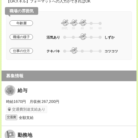
【OAスキル】フォーマットへの入力ができればOK
職場の雰囲気
年齢層
20代
30
40
50
60
職場の様子
活気あり
しずか
仕事の仕方
テキパキ
コツコツ
募集情報
給与
時給1670円 月収例 267,200円
交通費別途支給あり
全額支給
交通費
勤務地