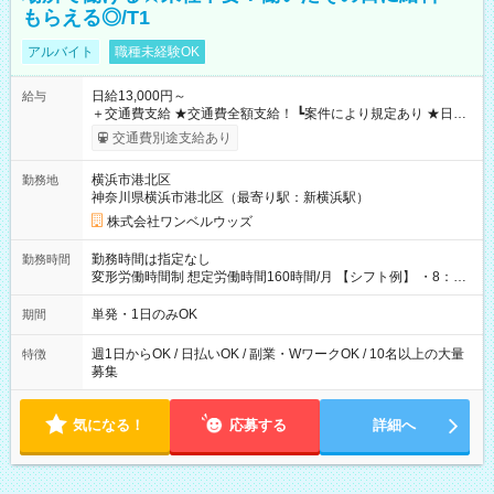
もらえる◎/T1
アルバイト
職種未経験OK
日給13,000円～
給与
＋交通費支給 ★交通費全額支給！ ┗案件により規定あり ★日払
いOK！（規定あり） ┗働いたその日に現金GET♪ お仕事後はコ
交通費別途支給あり
ンビニATMから 日払い分を引き落とせます！ 【試用期間】試
用期間なし
横浜市港北区
勤務地
神奈川県横浜市港北区（最寄り駅：新横浜駅）
株式会社ワンベルウッズ
勤務時間は指定なし
勤務時間
変形労働時間制 想定労働時間160時間/月 【シフト例】 ・8：00
～21：00
単発・1日のみOK
期間
週1日からOK / 日払いOK / 副業・WワークOK / 10名以上の大量
特徴
募集
気になる！
応募する
詳細へ