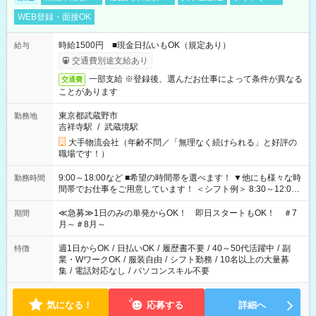
WEB登録・面接OK
時給1500円 ■現金日払いもOK（規定あり）
給与
交通費別途支給あり
一部支給 ※登録後、選んだお仕事によって条件が異なる
交通費
ことがあります
東京都武蔵野市
勤務地
吉祥寺駅
/
武蔵境駅
大手物流会社（年齢不問／「無理なく続けられる」と好評の
職場です！）
9:00～18:00など ■希望の時間帯を選べます！ ▼他にも様々な時
勤務時間
間帯でお仕事をご用意しています！ ＜シフト例＞ 8:30～12:00
17:00～22:00 13:00～22:00 22:00～翌6:00 など
≪急募≫1日のみの単発からOK！ 即日スタートもOK！ ＃7
期間
月～＃8月～
週1日からOK
/
日払いOK
/
履歴書不要
/
40～50代活躍中
/
副
特徴
業・WワークOK
/
服装自由
/
シフト勤務
/
10名以上の大量募
集
/
電話対応なし
/
パソコンスキル不要
気になる！
応募する
詳細へ