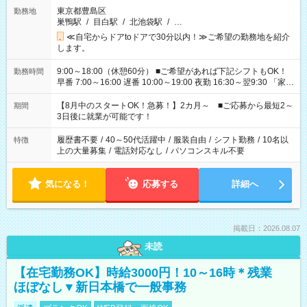
東京都豊島区
勤務地
巣鴨駅
/
目白駅
/
北池袋駅
/
…
≪自宅からドアtoドアで30分以内！≫ご希望の勤務地を紹介
します。
9:00～18:00（休憩60分） ■ご希望があれば下記シフトもOK！
勤務時間
早番 7:00～16:00 遅番 10:00～19:00 夜勤 16:30～翌9:30 「家族
と休みを合わせたい」 「余裕を持って夕飯の準備がしたい」
「できれば残業はしたくない」 など、ご希望を教えてください
【8月中のスタートOK！急募！】2カ月～ ■ご応募から最短2～
期間
ね。 ※Wワーク希望の方へ 今ご覧のお仕事で希望する勤務時間
3日後に就業が可能です！
と、もう1つのお仕事の勤務時間。 合計で週40時間を超える場
合は応募できません。
履歴書不要
/
40～50代活躍中
/
服装自由
/
シフト勤務
/
10名以
特徴
上の大量募集
/
電話対応なし
/
パソコンスキル不要
気になる！
応募する
詳細へ
掲載日：2026.08.07
未読
【在宅勤務OK】時給3000円！10～16時＊残業
ほぼなし▼新日本橋で一般事務