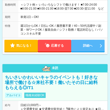
＜シフト例＞ いろいろなシフトで働けます！ ■7:00-24:00
勤務時間
■8:00-21:00 ■9:00-21:00 ■18:00-翌7:00 ■20:30-翌11:00 など
単発1日～OK!
期間
週1日からOK
/
日払いOK
/
履歴書不要
/
40～50代活躍中
/
副
特徴
業・WワークOK
/
服装自由
/
シフト勤務
/
電話対応なし
/
パソ
コンスキル不要
気になる！
応募する
詳細へ
未読
ちいさいかわいいキャラのイベントも！好きな
場所で働ける☆来社不要！働いたその日に給料
もらえる◎/T1
アルバイト
職種未経験OK
日給13,000円～
給与
＋交通費支給 ★交通費全額支給！ ┗案件により規定あり ★日払