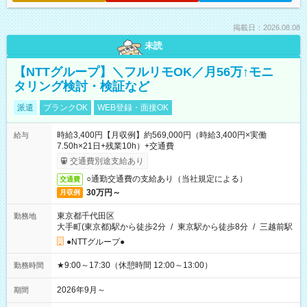
掲載日：2026.08.08
未読
【NTTグループ】＼フルリモOK／月56万↑モニ
タリング検討・検証など
派遣
ブランクOK
WEB登録・面接OK
時給3,400円【月収例】約569,000円（時給3,400円×実働
給与
7.50h×21日+残業10h）+交通費
交通費別途支給あり
○通勤交通費の支給あり（当社規定による）
交通費
30万円～
月収例
東京都千代田区
勤務地
大手町(東京都)駅から徒歩2分
/
東京駅から徒歩8分
/
三越前駅
●NTTグループ●
★9:00～17:30（休憩時間 12:00～13:00）
勤務時間
2026年9月～
期間