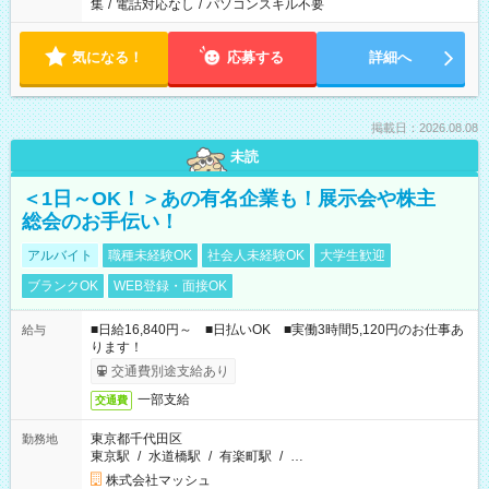
集
/
電話対応なし
/
パソコンスキル不要
気になる！
応募する
詳細へ
掲載日：2026.08.08
未読
＜1日～OK！＞あの有名企業も！展示会や株主
総会のお手伝い！
アルバイト
職種未経験OK
社会人未経験OK
大学生歓迎
ブランクOK
WEB登録・面接OK
■日給16,840円～ ■日払いOK ■実働3時間5,120円のお仕事あ
給与
ります！
交通費別途支給あり
一部支給
交通費
東京都千代田区
勤務地
東京駅
/
水道橋駅
/
有楽町駅
/
…
株式会社マッシュ