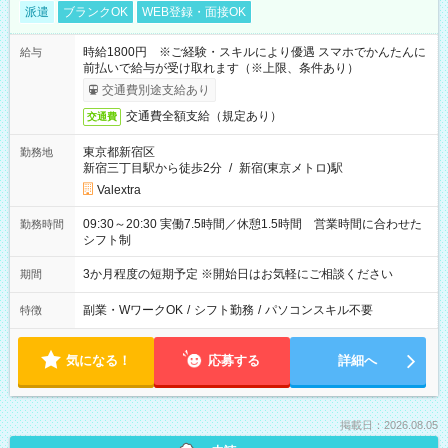
派遣
ブランクOK
WEB登録・面接OK
時給1800円 ※ご経験・スキルにより優遇 スマホでかんたんに
給与
前払いで給与が受け取れます（※上限、条件あり）
交通費別途支給あり
交通費全額支給（規定あり）
交通費
東京都新宿区
勤務地
新宿三丁目駅から徒歩2分
/
新宿(東京メトロ)駅
Valextra
09:30～20:30 実働7.5時間／休憩1.5時間 営業時間に合わせた
勤務時間
シフト制
3か月程度の短期予定 ※開始日はお気軽にご相談ください
期間
副業・WワークOK
/
シフト勤務
/
パソコンスキル不要
特徴
気になる！
応募する
詳細へ
掲載日：2026.08.05