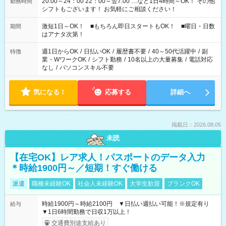
20:00～24：00 22：00～翌7:00 …など1日4時間～OK！ その他
勤務時間
シフトもございます！ お気軽にご相談ください！
激短1日～OK！ ■もちろん即日スタートもOK！ ■曜日・日数
期間
はアナタ次第！
週1日からOK
/
日払いOK
/
履歴書不要
/
40～50代活躍中
/
副
特徴
業・WワークOK
/
シフト勤務
/
10名以上の大量募集
/
電話対応
なし
/
パソコンスキル不要
気になる！
応募する
詳細へ
掲載日：2026.08.05
未読
【在宅OK】レア求人！パスポートのデータ入力
＊時給1900円～／短期！すぐ働ける
派遣
職種未経験OK
社会人未経験OK
大学生歓迎
ブランクOK
時給1900円～時給2100円 ▼日払い週払い可能！※規定有り
給与
▼1日6時間勤務で日収1万以上！
交通費別途支給あり