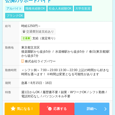
公演のサポートバイト
アルバイト
職種未経験OK
社会人未経験OK
大学生歓迎
ブランクOK
時給1250円～
給与
交通費別途支給あり
支給（規定有り）
交通費
東京都文京区
勤務地
後楽園駅から徒歩5分
/
水道橋駅から徒歩5分
/
春日(東京都)駅
から徒歩7分
株式会社ライブパワー
＜シフト例＞ 7:00～23:00 13:30～22:00 上記の時間から好きな
勤務時間
時間を選べます！ ※時間は変更となる可能性があります
急募！8月15日・16日
期間
週1日からOK
/
履歴書不要
/
副業・WワークOK
/
シフト勤務
/
特徴
電話対応なし
/
パソコンスキル不要
気になる！
応募する
詳細へ