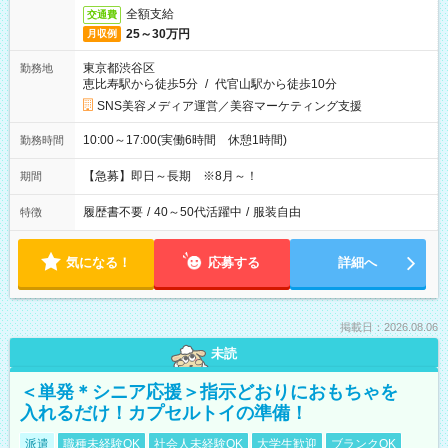
全額支給
交通費
25～30万円
月収例
東京都渋谷区
勤務地
恵比寿駅から徒歩5分
/
代官山駅から徒歩10分
SNS美容メディア運営／美容マーケティング支援
10:00～17:00(実働6時間 休憩1時間)
勤務時間
【急募】即日～長期 ※8月～！
期間
履歴書不要
/
40～50代活躍中
/
服装自由
特徴
気になる！
応募する
詳細へ
掲載日：2026.08.06
未読
＜単発＊シニア応援＞指示どおりにおもちゃを
入れるだけ！カプセルトイの準備！
派遣
職種未経験OK
社会人未経験OK
大学生歓迎
ブランクOK