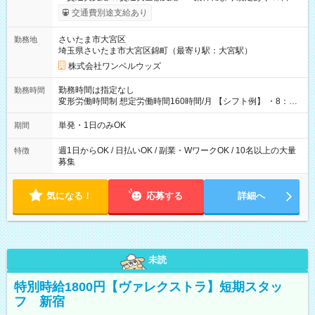
いOK！（規定あり） ┗働いたその日に現金GET♪ お仕事後はコ
交通費別途支給あり
ンビニATMから 日払い分を引き落とせます！ 【試用期間】試
用期間なし
さいたま市大宮区
勤務地
埼玉県さいたま市大宮区錦町（最寄り駅：大宮駅）
株式会社ワンベルウッズ
勤務時間は指定なし
勤務時間
変形労働時間制 想定労働時間160時間/月 【シフト例】 ・8：00
～21：00
単発・1日のみOK
期間
週1日からOK / 日払いOK / 副業・WワークOK / 10名以上の大量
特徴
募集
気になる！
応募する
詳細へ
未読
特別時給1800円【ヴァレクストラ】短期スタッ
フ 新宿