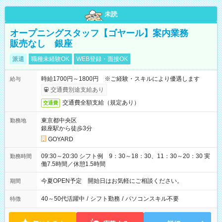
未読
オープニングスタッフ【ゴヤール】案内業務
販売なし 銀座
派遣
職種未経験OK
WEB登録・面接OK
時給1700円～1800円 ※ご経験・スキルにより優遇します
給与
交通費別途支給あり
交通費全額支給（規定あり）
交通費
東京都中央区
勤務地
銀座駅から徒歩3分
GOYARD
09:30～20:30 シフト例 9：30～18：30、11：30～20：30 実
勤務時間
働7.5時間／休憩1.5時間
今夏OPEN予定 開始日はお気軽にご相談ください。
期間
40～50代活躍中
/
シフト勤務
/
パソコンスキル不要
特徴