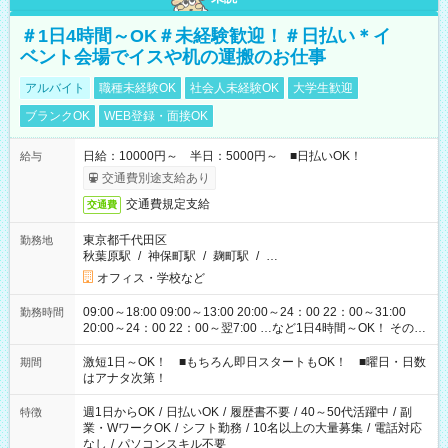
＃1日4時間～OK＃未経験歓迎！＃日払い＊イ
ベント会場でイスや机の運搬のお仕事
アルバイト
職種未経験OK
社会人未経験OK
大学生歓迎
ブランクOK
WEB登録・面接OK
日給：10000円～ 半日：5000円～ ■日払いOK！
給与
交通費別途支給あり
交通費規定支給
交通費
東京都千代田区
勤務地
秋葉原駅
/
神保町駅
/
麹町駅
/
…
オフィス・学校など
09:00～18:00 09:00～13:00 20:00～24：00 22：00～31:00
勤務時間
20:00～24：00 22：00～翌7:00 …など1日4時間～OK！ その他
シフトもございます！ お気軽にご相談ください！
激短1日～OK！ ■もちろん即日スタートもOK！ ■曜日・日数
期間
はアナタ次第！
週1日からOK
/
日払いOK
/
履歴書不要
/
40～50代活躍中
/
副
特徴
業・WワークOK
/
シフト勤務
/
10名以上の大量募集
/
電話対応
なし
/
パソコンスキル不要