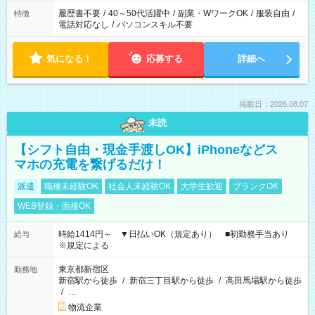
履歴書不要
/
40～50代活躍中
/
副業・WワークOK
/
服装自由
/
特徴
電話対応なし
/
パソコンスキル不要
気になる！
応募する
詳細へ
掲載日：2026.08.07
未読
【シフト自由・現金手渡しOK】iPhoneなどス
マホの充電を繋げるだけ！
派遣
職種未経験OK
社会人未経験OK
大学生歓迎
ブランクOK
WEB登録・面接OK
時給1414円～ ▼日払いOK（規定あり） ■初勤務手当あり
給与
※規定による
東京都新宿区
勤務地
新宿駅から徒歩
/
新宿三丁目駅から徒歩
/
高田馬場駅から徒歩
/
…
物流企業