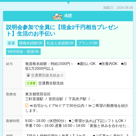
掲載日：2026.08.08
未読
説明会参加で全員に【現金2千円相当プレゼン
ト】生活のお手伝い
派遣
職種未経験OK
社会人未経験OK
ブランクOK
WEB登録・面接OK
無資格未経験：時給1500円～ ■週払いOK ■扶養内OK ■日
給与
収1万2000円以上
交通費別途支給あり
交通費全額支給
交通費
東京都世田谷区
勤務地
三軒茶屋駅
/
世田谷駅
/
下高井戸駅
/
…
≪自宅からドアtoドアで30分以内！≫ご希望の勤務地を紹介
します。
9:00～18:00（休憩60分） ■ご希望があれば下記シフトもOK！
勤務時間
早番 7:00～16:00 遅番 10:00～19:00 「家族と休みを合わせた
い」 「余裕を持って夕飯の準備がしたい」 「できれば残業はし
たくない」 など、ご希望を教えてくださいね。 ※Wワーク希望