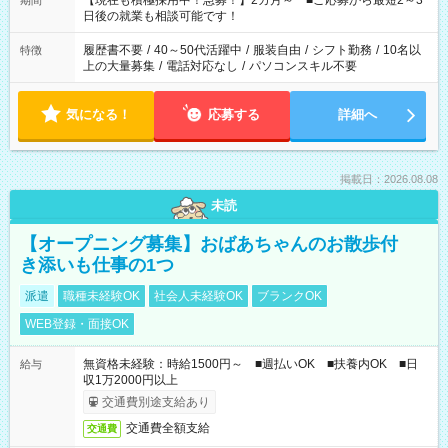
【現在も積極採用中！急募！】2カ月～ ■ご応募から最短2～3
期間
の方へ 今ご覧のお仕事で希望する勤務時間と、もう1つのお仕事
日後の就業も相談可能です！
の勤務時間。 合計で週40時間を超える場合は応募できません。
履歴書不要
/
40～50代活躍中
/
服装自由
/
シフト勤務
/
10名以
特徴
上の大量募集
/
電話対応なし
/
パソコンスキル不要
気になる！
応募する
詳細へ
掲載日：2026.08.08
未読
【オープニング募集】おばあちゃんのお散歩付
き添いも仕事の1つ
派遣
職種未経験OK
社会人未経験OK
ブランクOK
WEB登録・面接OK
無資格未経験：時給1500円～ ■週払いOK ■扶養内OK ■日
給与
収1万2000円以上
交通費別途支給あり
交通費全額支給
交通費