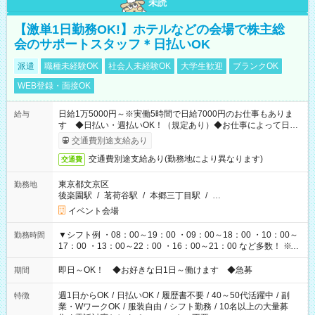
未読
【激単1日勤務OK!】ホテルなどの会場で株主総
会のサポートスタッフ＊日払いOK
派遣
職種未経験OK
社会人未経験OK
大学生歓迎
ブランクOK
WEB登録・面接OK
日給1万5000円～※実働5時間で日給7000円のお仕事もありま
給与
す ◆日払い・週払いOK！（規定あり）◆お仕事によって日給
も異なります
交通費別途支給あり
交通費別途支給あり(勤務地により異なります)
交通費
東京都文京区
勤務地
後楽園駅
/
茗荷谷駅
/
本郷三丁目駅
/
…
イベント会場
▼シフト例 ・08：00～19：00 ・09：00～18：00 ・10：00～
勤務時間
17：00 ・13：00～22：00 ・16：00～21：00 など多数！ ※お
仕事により勤務時間が異なります
即日～OK！ ◆お好きな日1日～働けます ◆急募
期間
週1日からOK
/
日払いOK
/
履歴書不要
/
40～50代活躍中
/
副
特徴
業・WワークOK
/
服装自由
/
シフト勤務
/
10名以上の大量募