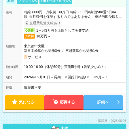
派遣
ブランクOK
WEB登録・面接OK
時給3000円 月収例 30万円 時給3000円×実働5h×週5日×4
給与
週 ※月収例を保証するものではありません。※給与即受取りサ
ービス利用可（利用条件有）
交通費別途支給あり
1ヶ月3万円を上限として実費支給
交通費
30万円～
月収例
東京都中央区
勤務地
新日本橋駅から徒歩3分
/
三越前駅から徒歩1分
サ－ビス
10:00-16:00（休憩60分）実働5時間（残業少なめ！）
勤務時間
2026年09月01日～長期 ※開始日相談OK ※9月～！
期間
履歴書不要
特徴
気になる！
応募する
詳細へ
掲載日：2026.08.06
未読