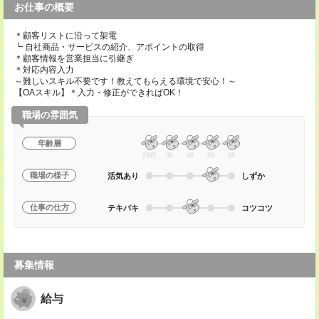
お仕事の概要
＊顧客リストに沿って架電
┗ 自社商品・サービスの紹介、アポイントの取得
＊顧客情報を営業担当に引継ぎ
＊対応内容入力
～難しいスキル不要です！教えてもらえる環境で安心！～
【OAスキル】＊入力・修正ができればOK！
職場の雰囲気
年齢層
20代
30
40
50
60
職場の様子
活気あり
しずか
仕事の仕方
テキパキ
コツコツ
募集情報
給与