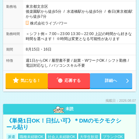
東京都文京区
勤務地
後楽園駅から徒歩5分
/
水道橋駅から徒歩5分
/
春日(東京都)駅
から徒歩7分
株式会社ライブパワー
＜シフト例＞ 7:00～23:00 13:30～22:00 上記の時間から好きな
勤務時間
時間を選べます！ ※時間は変更となる可能性があります
8月15日・16日
期間
週1日からOK
/
履歴書不要
/
副業・WワークOK
/
シフト勤務
/
特徴
電話対応なし
/
パソコンスキル不要
気になる！
応募する
詳細へ
掲載日：2026.08.07
未読
《単発1日OK！日払い可》＊DMのモクモクシ
ール貼り
派遣
職種未経験OK
社会人未経験OK
大学生歓迎
ブランクOK