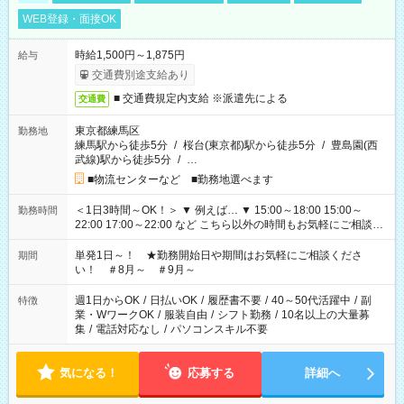
WEB登録・面接OK
時給1,500円～1,875円
給与
交通費別途支給あり
■ 交通費規定内支給 ※派遣先による
交通費
東京都練馬区
勤務地
練馬駅から徒歩5分
/
桜台(東京都)駅から徒歩5分
/
豊島園(西
武線)駅から徒歩5分
/
…
■物流センターなど ■勤務地選べます
＜1日3時間～OK！＞ ▼ 例えば… ▼ 15:00～18:00 15:00～
勤務時間
22:00 17:00～22:00 など こちら以外の時間もお気軽にご相談く
ださい！
単発1日～！ ★勤務開始日や期間はお気軽にご相談くださ
期間
い！ ＃8月～ ＃9月～
週1日からOK
/
日払いOK
/
履歴書不要
/
40～50代活躍中
/
副
特徴
業・WワークOK
/
服装自由
/
シフト勤務
/
10名以上の大量募
集
/
電話対応なし
/
パソコンスキル不要
気になる！
応募する
詳細へ