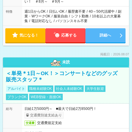
い！ ＃8月～ ＃9月～
週1日からOK
/
日払いOK
/
履歴書不要
/
40～50代活躍中
/
副
特徴
業・WワークOK
/
服装自由
/
シフト勤務
/
10名以上の大量募
集
/
電話対応なし
/
パソコンスキル不要
気になる！
応募する
詳細へ
掲載日：2026.08.07
未読
＜単発＊1日～OK！＞コンサートなどのグッズ
販売スタッフ＊
アルバイト
職種未経験OK
社会人未経験OK
大学生歓迎
ブランクOK
WEB登録・面接OK
日給1万5000円～ ■最大で日給2万8500円！
給与
交通費別途支給あり
交通費規定支給
交通費