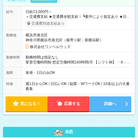
日給13,000円～
給与
＋交通費支給 ★交通費全額支給！ ┗案件により規定あり ★日払
いOK！（規定あり） ┗働いたその日に現金GET♪ お仕事後はコ
交通費別途支給あり
ンビニATMから 日払い分を引き落とせます！ 【試用期間】試
用期間なし
横浜市港北区
勤務地
神奈川県横浜市港北区（最寄り駅：新横浜駅）
株式会社ワンベルウッズ
勤務時間は指定なし
勤務時間
変形労働時間制 想定労働時間160時間/月 【シフト例】 ・8：00
～21：00
単発・1日のみOK
期間
週1日からOK / 日払いOK / 副業・WワークOK / 10名以上の大量
特徴
募集
気になる！
応募する
詳細へ
未読