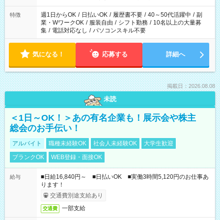
週1日からOK
/
日払いOK
/
履歴書不要
/
40～50代活躍中
/
副
特徴
業・WワークOK
/
服装自由
/
シフト勤務
/
10名以上の大量募
集
/
電話対応なし
/
パソコンスキル不要
気になる！
応募する
詳細へ
掲載日：2026.08.08
未読
＜1日～OK！＞あの有名企業も！展示会や株主
総会のお手伝い！
アルバイト
職種未経験OK
社会人未経験OK
大学生歓迎
ブランクOK
WEB登録・面接OK
■日給16,840円～ ■日払いOK ■実働3時間5,120円のお仕事あ
給与
ります！
交通費別途支給あり
一部支給
交通費