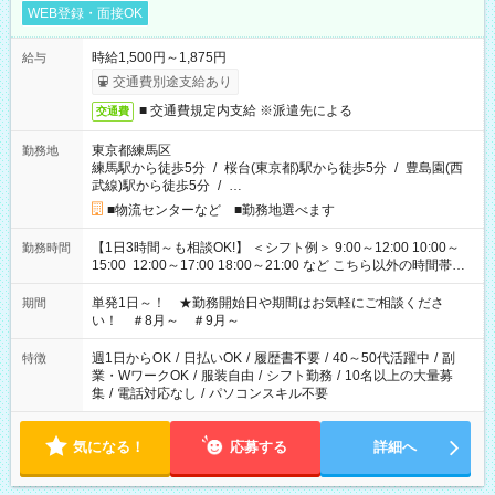
WEB登録・面接OK
時給1,500円～1,875円
給与
交通費別途支給あり
■ 交通費規定内支給 ※派遣先による
交通費
東京都練馬区
勤務地
練馬駅から徒歩5分
/
桜台(東京都)駅から徒歩5分
/
豊島園(西
武線)駅から徒歩5分
/
…
■物流センターなど ■勤務地選べます
【1日3時間～も相談OK!】 ＜シフト例＞ 9:00～12:00 10:00～
勤務時間
15:00 12:00～17:00 18:00～21:00 など こちら以外の時間帯も
お気軽にご相談ください！
単発1日～！ ★勤務開始日や期間はお気軽にご相談くださ
期間
い！ ＃8月～ ＃9月～
週1日からOK
/
日払いOK
/
履歴書不要
/
40～50代活躍中
/
副
特徴
業・WワークOK
/
服装自由
/
シフト勤務
/
10名以上の大量募
集
/
電話対応なし
/
パソコンスキル不要
気になる！
応募する
詳細へ