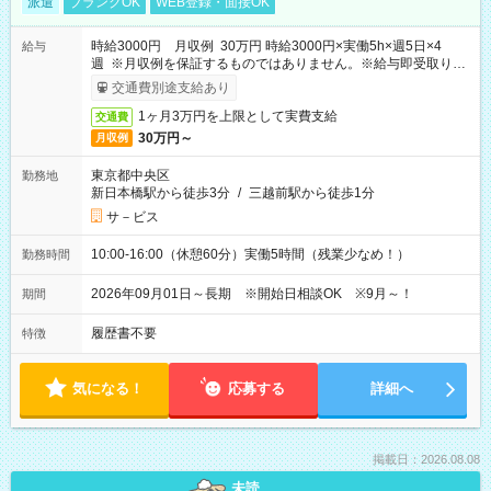
派遣
ブランクOK
WEB登録・面接OK
時給3000円 月収例 30万円 時給3000円×実働5h×週5日×4
給与
週 ※月収例を保証するものではありません。※給与即受取りサ
ービス利用可（利用条件有）
交通費別途支給あり
1ヶ月3万円を上限として実費支給
交通費
30万円～
月収例
東京都中央区
勤務地
新日本橋駅から徒歩3分
/
三越前駅から徒歩1分
サ－ビス
10:00-16:00（休憩60分）実働5時間（残業少なめ！）
勤務時間
2026年09月01日～長期 ※開始日相談OK ※9月～！
期間
履歴書不要
特徴
気になる！
応募する
詳細へ
掲載日：2026.08.08
未読