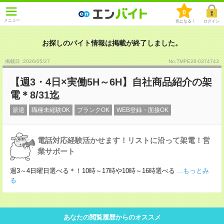
0
メニュー
気になる！
ログイン
お探しのバイト情報は掲載が終了しました。
掲載日 :2026
/
05
/
27
No.TMPE26-0374743
【週3・4日×実働5H～6H】自社商品紹介の架
電＊8/31迄
派遣
職種未経験OK
ブランクOK
WEB登録・面接OK
電話対応経験活かせます！リストに沿って架電！営
業サポート
週3～4日曜日選べる＊！10時～17時や10時～16時選べる
...もっとみ
る
あなたの閲覧履歴からのオススメ