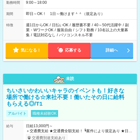
9:00～18:00
勤務時間
即日～OK！ 1日～働けます＾＾（規定あり）
期間
週1日からOK
/
日払いOK
/
履歴書不要
/
40～50代活躍中
/
副
特徴
業・WワークOK
/
服装自由
/
シフト勤務
/
10名以上の大量募
集
/
電話対応なし
/
パソコンスキル不要
気になる！
応募する
詳細へ
未読
ちいさいかわいいキャラのイベントも！好きな
場所で働ける☆来社不要！働いたその日に給料
もらえる◎/T1
アルバイト
職種未経験OK
日給13,000円～
給与
＋交通費支給 ★交通費全額支給！ ┗案件により規定あり ★日払
いOK！（規定あり） ┗働いたその日に現金GET♪ お仕事後はコ
交通費別途支給あり