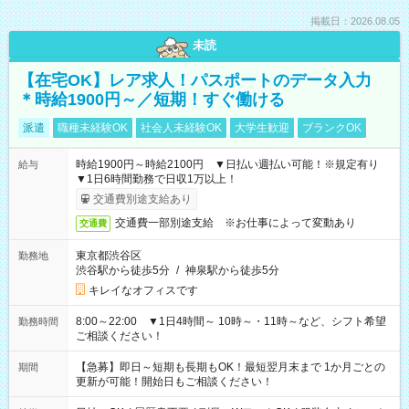
掲載日：2026.08.05
未読
【在宅OK】レア求人！パスポートのデータ入力
＊時給1900円～／短期！すぐ働ける
派遣
職種未経験OK
社会人未経験OK
大学生歓迎
ブランクOK
時給1900円～時給2100円 ▼日払い週払い可能！※規定有り
給与
▼1日6時間勤務で日収1万以上！
交通費別途支給あり
交通費一部別途支給 ※お仕事によって変動あり
交通費
東京都渋谷区
勤務地
渋谷駅から徒歩5分
/
神泉駅から徒歩5分
キレイなオフィスです
8:00～22:00 ▼1日4時間～ 10時～・11時～など、シフト希望
勤務時間
ご相談ください！
【急募】即日～短期も長期もOK！最短翌月末まで 1か月ごとの
期間
更新が可能！開始日もご相談ください！