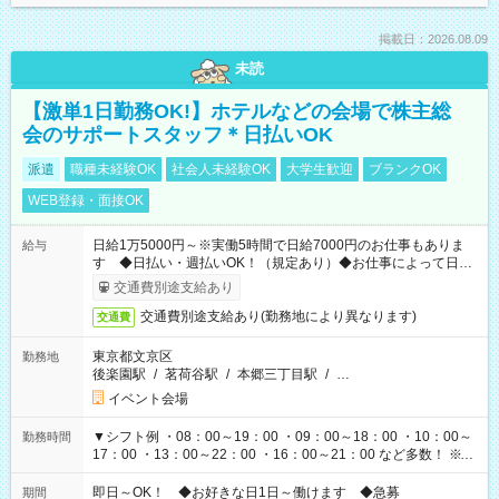
掲載日：2026.08.09
未読
【激単1日勤務OK!】ホテルなどの会場で株主総
会のサポートスタッフ＊日払いOK
派遣
職種未経験OK
社会人未経験OK
大学生歓迎
ブランクOK
WEB登録・面接OK
日給1万5000円～※実働5時間で日給7000円のお仕事もありま
給与
す ◆日払い・週払いOK！（規定あり）◆お仕事によって日給
も異なります
交通費別途支給あり
交通費別途支給あり(勤務地により異なります)
交通費
東京都文京区
勤務地
後楽園駅
/
茗荷谷駅
/
本郷三丁目駅
/
…
イベント会場
▼シフト例 ・08：00～19：00 ・09：00～18：00 ・10：00～
勤務時間
17：00 ・13：00～22：00 ・16：00～21：00 など多数！ ※お
仕事により勤務時間が異なります
即日～OK！ ◆お好きな日1日～働けます ◆急募
期間