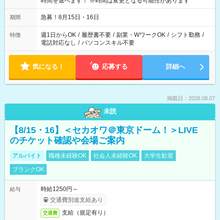
時間を選べます！ ※時間は変更となる可能性があります
急募！8月15日・16日
期間
週1日からOK
/
履歴書不要
/
副業・WワークOK
/
シフト勤務
/
特徴
電話対応なし
/
パソコンスキル不要
気になる！
応募する
詳細へ
掲載日：2026.08.07
未読
【8/15・16】＜セカオワ＠東京ドーム！＞LIVE
のチケット確認や会場ご案内
アルバイト
職種未経験OK
社会人未経験OK
大学生歓迎
ブランクOK
時給1250円～
給与
交通費別途支給あり
支給（規定有り）
交通費