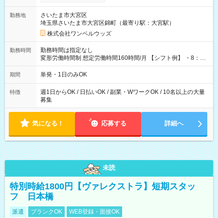
ンビニATMから 日払い分を引き落とせます！ 【試用期間】試
用期間なし
さいたま市大宮区
勤務地
埼玉県さいたま市大宮区錦町（最寄り駅：大宮駅）
株式会社ワンベルウッズ
勤務時間は指定なし
勤務時間
変形労働時間制 想定労働時間160時間/月 【シフト例】 ・8：00
～21：00
単発・1日のみOK
期間
週1日からOK / 日払いOK / 副業・WワークOK / 10名以上の大量
特徴
募集
気になる！
応募する
詳細へ
未読
特別時給1800円【ヴァレクストラ】短期スタッ
フ 日本橋
派遣
ブランクOK
WEB登録・面接OK