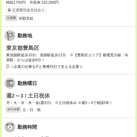
時給1700円 月収例 102,000円
交通費別途支給あり
全額支給
交通費
勤務地
東京都豊島区
東池袋駅徒歩10分、池袋駅徒歩12分 ※【豊島区エリア】都電荒川線「向
原駅」からは徒歩6分！
☆企業の仕事をITと事務代行で支える企業☆
勤務曜日
週2～3 / 土日祝休
月・火・水・木・金(週3日) ※土日祝休み ※週3～4で相談OK！
土・日・祝
休日休暇
勤務時間