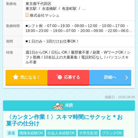
東京都千代田区
勤務地
東京駅
/
水道橋駅
/
有楽町駅
/
…
株式会社マッシュ
■シフト例 ・07:00～19:30 ・09:00～12:00 ・10:00～17:00 ・
勤務時間
18:00～23:00 ・19:00～07:00 ・20:00～09:00 ・22:00～06:00
etc ★最短で3時間で5,120円のお仕事から 15時間で2万円近く稼
げるお仕事も！ ご希望のお時間に合わせてご紹介！ ※シフトは
■１日のみ・1回だけお仕事OK！
期間
現場によって異なります。 ※勿論、休憩時間はあるのでご安心
ください！
週1日からOK
/
日払いOK
/
履歴書不要
/
副業・WワークOK
/
シ
特徴
フト勤務
/
10名以上の大量募集
/
電話対応なし
/
パソコンスキ
ル不要
気になる！
応募する
詳細へ
掲載日：2026.08.09
未読
〈カンタン作業！〉スキマ時間にサクッと＊お
菓子の仕分け
派遣
職種未経験OK
社会人未経験OK
大学生歓迎
ブランクOK