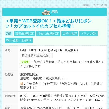
掲載日：2026.08.08
未読
＜単発＊WEB登録OK！＞指示どおりにポン
ッ！カプセルトイのカプセル準備！
派遣
職種未経験OK
社会人未経験OK
大学生歓迎
ブランクOK
WEB登録・面接OK
時給1500円 ■現金日払いもOK（規定あり）
給与
交通費別途支給あり
一部支給 ※登録後、選んだお仕事によって条件が異なる
交通費
ことがあります
東京都板橋区
勤務地
成増駅
/
板橋駅
/
東武練馬駅
/
…
大手物流会社（年齢不問／「無理なく続けられる」と好評の
職場です！）
9:00～18:00など ■希望の時間帯を選べます！ ▼他にも様々な時
勤務時間
間帯でお仕事をご用意しています！ ＜シフト例＞ 8:30～12:00
17:00～22:00 13:00～22:00 22:00～翌6:00 など
≪急募≫1日のみの単発からOK！ 即日スタートもOK！ ＃7
期間