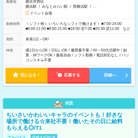
横浜市西区
勤務地
横浜駅
/
みなとみらい駅
/
西横浜駅
/
…
イベント会場
＜シフト例＞ いろいろなシフトで働けます！ ■7:00-24:00
勤務時間
■8:00-21:00 ■9:00-21:00 ■18:00-翌7:00 ■20:30-翌11:00 など
単発1日～OK!
期間
週1日からOK
/
日払いOK
/
履歴書不要
/
40～50代活躍中
/
副
特徴
業・WワークOK
/
服装自由
/
シフト勤務
/
電話対応なし
/
パソ
コンスキル不要
気になる！
応募する
詳細へ
未読
ちいさいかわいいキャラのイベントも！好きな
場所で働ける☆来社不要！働いたその日に給料
もらえる◎/T1
アルバイト
職種未経験OK