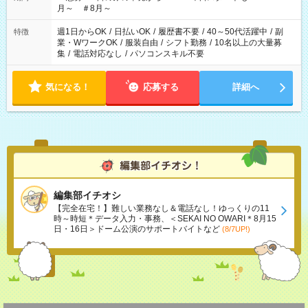
月～ ＃8月～
週1日からOK
/
日払いOK
/
履歴書不要
/
40～50代活躍中
/
副
特徴
業・WワークOK
/
服装自由
/
シフト勤務
/
10名以上の大量募
集
/
電話対応なし
/
パソコンスキル不要
気になる！
応募する
詳細へ
編集部イチオシ
【完全在宅！】難しい業務なし＆電話なし！ゆっくりの11
時～時短＊データ入力・事務、＜SEKAI NO OWARI＊8月15
日・16日＞ドーム公演のサポートバイトなど
(8/7UP!)