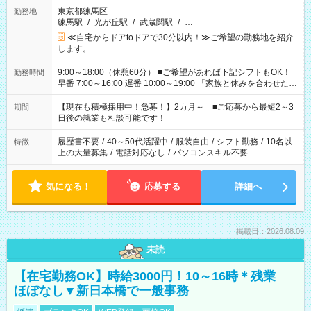
東京都練馬区
勤務地
練馬駅
/
光が丘駅
/
武蔵関駅
/
…
≪自宅からドアtoドアで30分以内！≫ご希望の勤務地を紹介
します。
9:00～18:00（休憩60分） ■ご希望があれば下記シフトもOK！
勤務時間
早番 7:00～16:00 遅番 10:00～19:00 「家族と休みを合わせた
い」 「余裕を持って夕飯の準備がしたい」 「できれば残業はし
たくない」 など、ご希望を教えてくださいね。 ※Wワーク希望
【現在も積極採用中！急募！】2カ月～ ■ご応募から最短2～3
期間
の方へ 今ご覧のお仕事で希望する勤務時間と、もう1つのお仕事
日後の就業も相談可能です！
の勤務時間。 合計で週40時間を超える場合は応募できません。
履歴書不要
/
40～50代活躍中
/
服装自由
/
シフト勤務
/
10名以
特徴
上の大量募集
/
電話対応なし
/
パソコンスキル不要
気になる！
応募する
詳細へ
掲載日：2026.08.09
未読
【在宅勤務OK】時給3000円！10～16時＊残業
ほぼなし▼新日本橋で一般事務