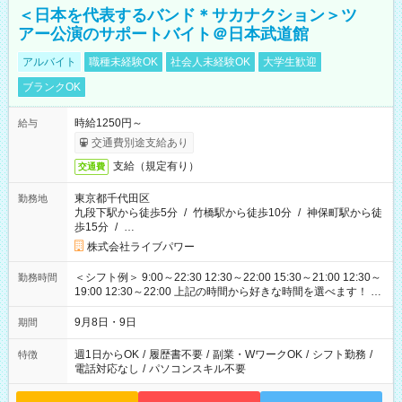
＜日本を代表するバンド＊サカナクション＞ツ
アー公演のサポートバイト＠日本武道館
アルバイト
職種未経験OK
社会人未経験OK
大学生歓迎
ブランクOK
時給1250円～
給与
交通費別途支給あり
支給（規定有り）
交通費
東京都千代田区
勤務地
九段下駅から徒歩5分
/
竹橋駅から徒歩10分
/
神保町駅から徒
歩15分
/
…
株式会社ライブパワー
＜シフト例＞ 9:00～22:30 12:30～22:00 15:30～21:00 12:30～
勤務時間
19:00 12:30～22:00 上記の時間から好きな時間を選べます！ ※
時間は変更となる可能性があります
9月8日・9日
期間
週1日からOK
/
履歴書不要
/
副業・WワークOK
/
シフト勤務
/
特徴
電話対応なし
/
パソコンスキル不要