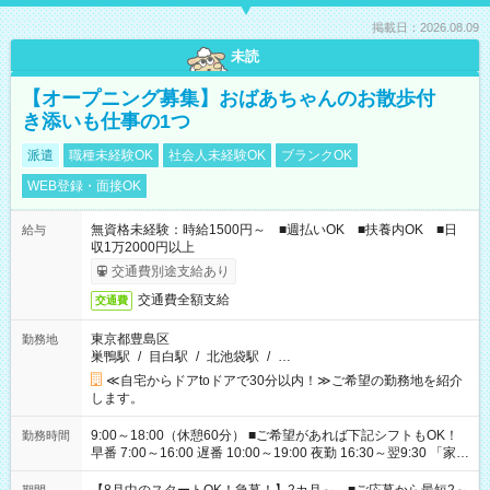
掲載日：2026.08.09
未読
【オープニング募集】おばあちゃんのお散歩付
き添いも仕事の1つ
派遣
職種未経験OK
社会人未経験OK
ブランクOK
WEB登録・面接OK
無資格未経験：時給1500円～ ■週払いOK ■扶養内OK ■日
給与
収1万2000円以上
交通費別途支給あり
交通費全額支給
交通費
東京都豊島区
勤務地
巣鴨駅
/
目白駅
/
北池袋駅
/
…
≪自宅からドアtoドアで30分以内！≫ご希望の勤務地を紹介
します。
9:00～18:00（休憩60分） ■ご希望があれば下記シフトもOK！
勤務時間
早番 7:00～16:00 遅番 10:00～19:00 夜勤 16:30～翌9:30 「家族
と休みを合わせたい」 「余裕を持って夕飯の準備がしたい」
「できれば残業はしたくない」 など、ご希望を教えてください