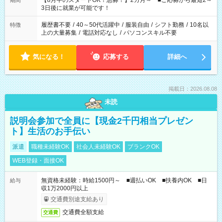
【8月中のスタートOK！急募！】2カ月～ ■ご応募から最短2～
期間
ね。 ※Wワーク希望の方へ 今ご覧のお仕事で希望する勤務時間
3日後に就業が可能です！
と、もう1つのお仕事の勤務時間。 合計で週40時間を超える場
合は応募できません。
履歴書不要
/
40～50代活躍中
/
服装自由
/
シフト勤務
/
10名以
特徴
上の大量募集
/
電話対応なし
/
パソコンスキル不要
気になる！
応募する
詳細へ
掲載日：2026.08.08
未読
説明会参加で全員に【現金2千円相当プレゼン
ト】生活のお手伝い
派遣
職種未経験OK
社会人未経験OK
ブランクOK
WEB登録・面接OK
無資格未経験：時給1500円～ ■週払いOK ■扶養内OK ■日
給与
収1万2000円以上
交通費別途支給あり
交通費全額支給
交通費