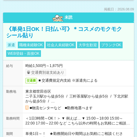
掲載日：2026.08.09
未読
《単発1日OK！日払い可》＊コスメのモクモク
シール貼り
派遣
職種未経験OK
社会人未経験OK
大学生歓迎
ブランクOK
WEB登録・面接OK
時給1,500円～1,875円
給与
交通費別途支給あり
■ 交通費規定内支給 ※派遣先による
交通費
東京都世田谷区
勤務地
二子玉川駅から徒歩5分
/
三軒茶屋駅から徒歩5分
/
下北沢駅
から徒歩5分
/
…
■物流センターなど ■勤務地選べます
＜1日3時間～OK！＞ ▼ 例えば… ▼ 15:00～18:00 15:00～
勤務時間
22:00 17:00～22:00 など こちら以外の時間もお気軽にご相談く
ださい！
単発1日～！ ★勤務開始日や期間はお気軽にご相談くださ
期間