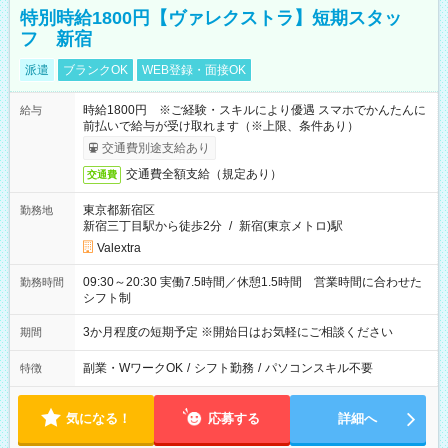
特別時給1800円【ヴァレクストラ】短期スタッ
フ 新宿
派遣
ブランクOK
WEB登録・面接OK
時給1800円 ※ご経験・スキルにより優遇 スマホでかんたんに
給与
前払いで給与が受け取れます（※上限、条件あり）
交通費別途支給あり
交通費全額支給（規定あり）
交通費
東京都新宿区
勤務地
新宿三丁目駅から徒歩2分
/
新宿(東京メトロ)駅
Valextra
09:30～20:30 実働7.5時間／休憩1.5時間 営業時間に合わせた
勤務時間
シフト制
3か月程度の短期予定 ※開始日はお気軽にご相談ください
期間
副業・WワークOK
/
シフト勤務
/
パソコンスキル不要
特徴
気になる！
応募する
詳細へ