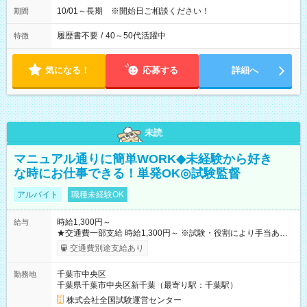
10/01～長期 ※開始日ご相談ください！
期間
履歴書不要
/
40～50代活躍中
特徴
気になる！
応募する
詳細へ
未読
マニュアル通りに簡単WORK◆未経験から好き
な時にお仕事できる！単発OK◎試験監督
アルバイト
職種未経験OK
時給1,300円～
給与
★交通費一部支給 時給1,300円～ ※試験・役割により手当あり
※勤務回数により昇給あり 【即給（前払い）オプションあ
交通費別途支給あり
り！】 希望される場合、勤務から1週間ほどで給与の一部を受け
取れます。 ※手数料418円がかかります。 【過去試験日の収入
千葉市中央区
勤務地
例】 ・河合塾模擬試験 8:30～17:30（休憩1時間） 時給1,300円
千葉県千葉市中央区新千葉（最寄り駅：千葉駅）
×8時間＝日収10,400円＋交通費 ※当日の役割により時給＋100
円の場合あり ・国家試験 7:00～13:30（休憩なし） 時給1,300
株式会社全国試験運営センター