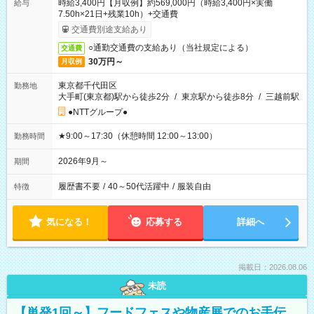
時給3,400円【月収例】約569,000円（時給3,400円×実働
給与
7.50h×21日+残業10h）+交通費
交通費別途支給あり
○通勤交通費の支給あり（当社規定による）
交通費
30万円～
月収例
東京都千代田区
勤務地
大手町(東京都)駅から徒歩2分
/
東京駅から徒歩8分
/
三越前駅
●NTTグループ●
★9:00～17:30（休憩時間 12:00～13:00）
勤務時間
2026年9月～
期間
履歴書不要
/
40～50代活躍中
/
服装自由
特徴
気になる！
応募する
詳細へ
掲載日：2026.08.06
未読
【単発1回～】フードフェスや物産展でのお手伝