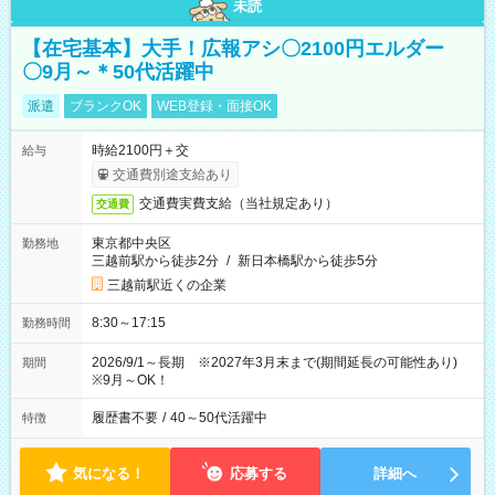
未読
【在宅基本】大手！広報アシ〇2100円エルダー
〇9月～＊50代活躍中
派遣
ブランクOK
WEB登録・面接OK
時給2100円＋交
給与
交通費別途支給あり
交通費実費支給（当社規定あり）
交通費
東京都中央区
勤務地
三越前駅から徒歩2分
/
新日本橋駅から徒歩5分
三越前駅近くの企業
8:30～17:15
勤務時間
2026/9/1～長期 ※2027年3月末まで(期間延長の可能性あり)
期間
※9月～OK！
履歴書不要
/
40～50代活躍中
特徴
気になる！
応募する
詳細へ