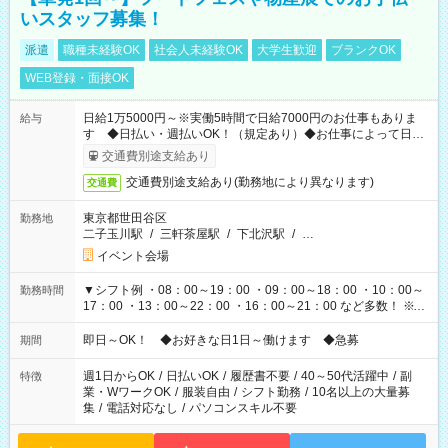
いスタッフ募集！
派遣
職種未経験OK
社会人未経験OK
大学生歓迎
ブランクOK
WEB登録・面接OK
日給1万5000円～※実働5時間で日給7000円のお仕事もありま
給与
す ◆日払い・週払いOK！（規定あり）◆お仕事によって日給
も異なります
交通費別途支給あり
交通費別途支給あり(勤務地により異なります)
交通費
東京都世田谷区
勤務地
二子玉川駅
/
三軒茶屋駅
/
下北沢駅
/
…
イベント会場
▼シフト例 ・08：00～19：00 ・09：00～18：00 ・10：00～
勤務時間
17：00 ・13：00～22：00 ・16：00～21：00 など多数！ ※お
仕事により勤務時間が異なります
即日～OK！ ◆お好きな日1日～働けます ◆急募
期間
週1日からOK
/
日払いOK
/
履歴書不要
/
40～50代活躍中
/
副
特徴
業・WワークOK
/
服装自由
/
シフト勤務
/
10名以上の大量募
集
/
電話対応なし
/
パソコンスキル不要