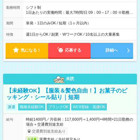
円（役割手当＋100円）×6時間＝日収8,400円＋交通費 【試用期
間】試用期間なし
シフト制
勤務時間
1日あたりの実働時間：最大7時間/日 09：00～17：00 ※勤務時
間は 試験により異なります。
単発・1日のみOK / 短期（1ヶ月以内）
期間
週1日からOK / 副業・WワークOK / 10名以上の大量募集
特徴
気になる！
応募する
詳細へ
未読
【未経験OK】【服装＆髪色自由！】お菓子のピ
ッキング・シール貼り｜短期
派遣
職種未経験OK
ブランクOK
WEB登録・面接OK
時給1400円／月収例：117,600円＝1,400円×4時間×21日勤務の
給与
場合＋交通費別途支給
交通費別途支給あり
実費支給／当社規定あり。
交通費