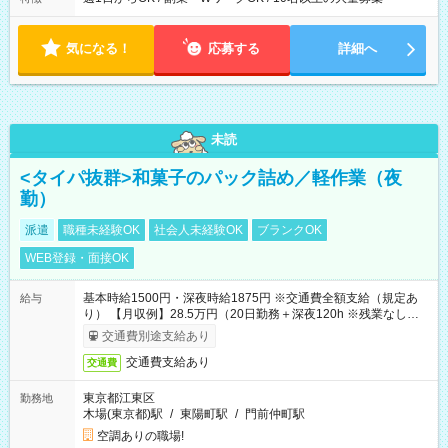
気になる！
応募する
詳細へ
未読
<タイパ抜群>和菓子のパック詰め／軽作業（夜
勤）
派遣
職種未経験OK
社会人未経験OK
ブランクOK
WEB登録・面接OK
基本時給1500円・深夜時給1875円 ※交通費全額支給（規定あ
給与
り） 【月収例】28.5万円（20日勤務＋深夜120h ※残業なしの場
合）
交通費別途支給あり
交通費支給あり
交通費
東京都江東区
勤務地
木場(東京都)駅
/
東陽町駅
/
門前仲町駅
空調ありの職場!