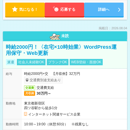
気になる！
応募する
詳細へ
掲載日：2026.08.04
未読
時給2000円！〈在宅×10時始業〉WordPress運
用保守・Web更新
派遣
社会人未経験OK
ブランクOK
WEB登録・面接OK
時給2000円+交 【月収例】32万円
給与
交通費別途支給あり
交通費支給
交通費
30万円～
月収例
東京都新宿区
勤務地
四ツ谷駅から徒歩1分
インターネット関連サービス企業
10:00～19:00（休憩:60分） ※残業なし
勤務時間