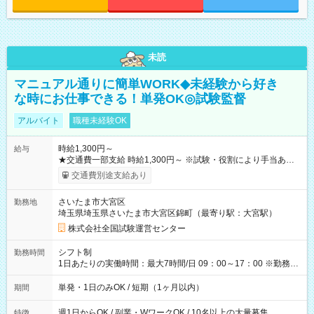
未読
マニュアル通りに簡単WORK◆未経験から好き
な時にお仕事できる！単発OK◎試験監督
アルバイト
職種未経験OK
時給1,300円～
給与
★交通費一部支給 時給1,300円～ ※試験・役割により手当あり
※勤務回数により昇給あり 【即給（前払い）オプションあ
交通費別途支給あり
り！】 希望される場合、勤務から1週間ほどで給与の一部を受け
取れます。 ※手数料418円がかかります。 【過去試験日の収入
さいたま市大宮区
勤務地
例】 ・河合塾模擬試験 8:30～17:30（休憩1時間） 時給1,300円
埼玉県埼玉県さいたま市大宮区錦町（最寄り駅：大宮駅）
×8時間＝日収10,400円＋交通費 ※当日の役割により時給＋100
円の場合あり ・国家試験 7:00～13:30（休憩なし） 時給1,300
株式会社全国試験運営センター
円（役割手当＋100円）×6時間＝日収8,400円＋交通費 【試用期
間】試用期間なし
シフト制
勤務時間
1日あたりの実働時間：最大7時間/日 09：00～17：00 ※勤務時
間は 試験により異なります。
単発・1日のみOK / 短期（1ヶ月以内）
期間
週1日からOK / 副業・WワークOK / 10名以上の大量募集
特徴