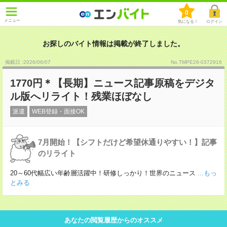
0
メニュー
気になる！
ログイン
お探しのバイト情報は掲載が終了しました。
掲載日 :2026
/
06
/
07
No.TMPE26-0372916
1770円＊【長期】ニュース記事原稿をデジタ
ル版へリライト！残業ほぼなし
派遣
WEB登録・面接OK
7月開始！【シフトだけど希望休通りやすい！】記事
のリライト
20～60代幅広い年齢層活躍中！研修しっかり！世界のニュース
...もっ
とみる
あなたの閲覧履歴からのオススメ