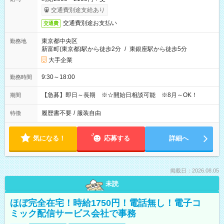
交通費別途支給あり
交通費別途お支払い
交通費
東京都中央区
勤務地
新富町(東京都)駅から徒歩2分
/
東銀座駅から徒歩5分
大手企業
9:30～18:00
勤務時間
【急募】即日～長期 ※☆開始日相談可能 ※8月～OK！
期間
履歴書不要
/
服装自由
特徴
気になる！
応募する
詳細へ
掲載日：2026.08.05
未読
ほぼ完全在宅！時給1750円！電話無し！電子コ
ミック配信サービス会社で事務