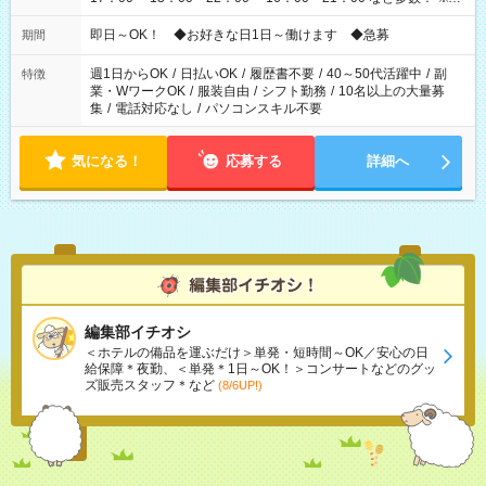
仕事により勤務時間が異なります
即日～OK！ ◆お好きな日1日～働けます ◆急募
期間
週1日からOK
/
日払いOK
/
履歴書不要
/
40～50代活躍中
/
副
特徴
業・WワークOK
/
服装自由
/
シフト勤務
/
10名以上の大量募
集
/
電話対応なし
/
パソコンスキル不要
気になる！
応募する
詳細へ
編集部イチオシ
＜ホテルの備品を運ぶだけ＞単発・短時間～OK／安心の日
給保障＊夜勤、＜単発＊1日～OK！＞コンサートなどのグッ
ズ販売スタッフ＊など
(8/6UP!)