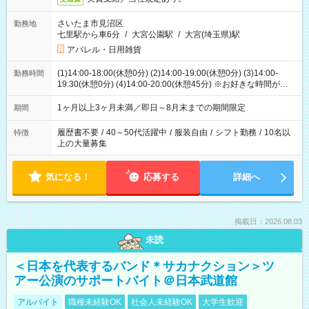
さいたま市見沼区
勤務地
七里駅から車6分
/
大宮公園駅
/
大宮(埼玉県)駅
アパレル・日用雑貨
(1)14:00-18:00(休憩0分) (2)14:00-19:00(休憩0分) (3)14:00-
勤務時間
19:30(休憩0分) (4)14:00-20:00(休憩45分) ※お好きな時間が選べ
ます
1ヶ月以上3ヶ月未満／即日～8月末までの期間限定
期間
履歴書不要
/
40～50代活躍中
/
服装自由
/
シフト勤務
/
10名以
特徴
上の大量募集
気になる！
応募する
詳細へ
掲載日：2026.08.03
未読
＜日本を代表するバンド＊サカナクション＞ツ
アー公演のサポートバイト＠日本武道館
アルバイト
職種未経験OK
社会人未経験OK
大学生歓迎