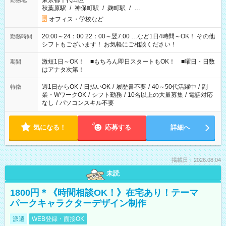
東京都千代田区
勤務地
秋葉原駅
/
神保町駅
/
麹町駅
/
…
オフィス・学校など
20:00～24：00 22：00～翌7:00 …など1日4時間～OK！ その他
勤務時間
シフトもございます！ お気軽にご相談ください！
激短1日～OK！ ■もちろん即日スタートもOK！ ■曜日・日数
期間
はアナタ次第！
週1日からOK
/
日払いOK
/
履歴書不要
/
40～50代活躍中
/
副
特徴
業・WワークOK
/
シフト勤務
/
10名以上の大量募集
/
電話対応
なし
/
パソコンスキル不要
気になる！
応募する
詳細へ
掲載日：2026.08.04
未読
1800円＊《時間相談OK！》在宅あり！テーマ
パークキャラクターデザイン制作
派遣
WEB登録・面接OK