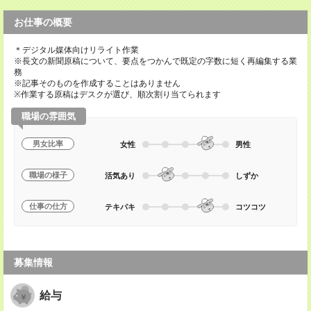
お仕事の概要
＊デジタル媒体向けリライト作業
※長文の新聞原稿について、要点をつかんで既定の字数に短く再編集する業
務
※記事そのものを作成することはありません
※作業する原稿はデスクが選び、順次割り当てられます
職場の雰囲気
男女比率
女性
男性
職場の様子
活気あり
しずか
仕事の仕方
テキパキ
コツコツ
募集情報
給与