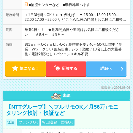
■物流センターなど ■勤務地選べます
＜1日3時間～OK！＞ ▼ 例えば… ▼ 15:00～18:00 15:00～
勤務時間
22:00 17:00～22:00 など こちら以外の時間もお気軽にご相談く
ださい！
単発1日～！ ★勤務開始日や期間はお気軽にご相談くださ
期間
い！ ＃8月～ ＃9月～
週1日からOK
/
日払いOK
/
履歴書不要
/
40～50代活躍中
/
副
特徴
業・WワークOK
/
服装自由
/
シフト勤務
/
10名以上の大量募
集
/
電話対応なし
/
パソコンスキル不要
気になる！
応募する
詳細へ
掲載日：2026.08.06
未読
【NTTグループ】＼フルリモOK／月56万↑モニ
タリング検討・検証など
派遣
ブランクOK
WEB登録・面接OK