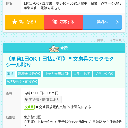
日払いOK
/
履歴書不要
/
40～50代活躍中
/
副業・WワークOK
/
特徴
服装自由
/
電話対応なし
気になる！
応募する
詳細へ
掲載日：2026.08.05
未読
《単発1日OK！日払い可》＊文房具のモクモク
シール貼り
派遣
職種未経験OK
社会人未経験OK
大学生歓迎
ブランクOK
WEB登録・面接OK
時給1,500円～1,875円
給与
交通費別途支給あり
■ 交通費規定内支給 ※派遣先による
交通費
東京都北区
勤務地
赤羽駅から徒歩5分
/
王子駅から徒歩5分
/
田端駅から徒歩5分
/
…