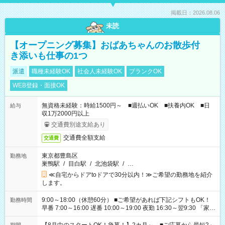
掲載日：2026.08.06
未読
【オープニング募集】おばあちゃんのお散歩付
き添いも仕事の1つ
派遣
職種未経験OK
社会人未経験OK
ブランクOK
WEB登録・面接OK
無資格未経験：時給1500円～ ■週払いOK ■扶養内OK ■日
給与
収1万2000円以上
交通費別途支給あり
交通費全額支給
交通費
東京都豊島区
勤務地
巣鴨駅
/
目白駅
/
北池袋駅
/
…
≪自宅からドアtoドアで30分以内！≫ご希望の勤務地を紹介
します。
9:00～18:00（休憩60分） ■ご希望があれば下記シフトもOK！
勤務時間
早番 7:00～16:00 遅番 10:00～19:00 夜勤 16:30～翌9:30 「家族
と休みを合わせたい」 「余裕を持って夕飯の準備がしたい」
「できれば残業はしたくない」 など、ご希望を教えてください