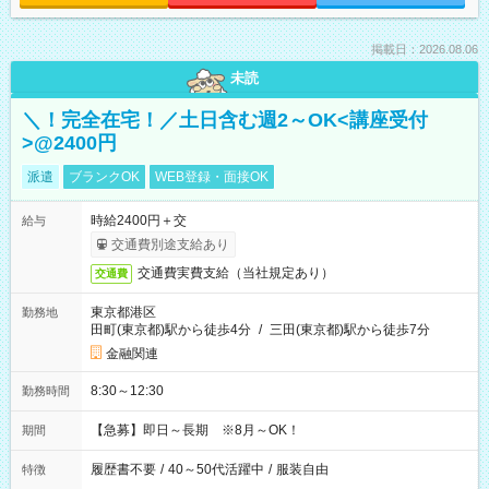
掲載日：2026.08.06
未読
＼！完全在宅！／土日含む週2～OK<講座受付
>@2400円
派遣
ブランクOK
WEB登録・面接OK
時給2400円＋交
給与
交通費別途支給あり
交通費実費支給（当社規定あり）
交通費
東京都港区
勤務地
田町(東京都)駅から徒歩4分
/
三田(東京都)駅から徒歩7分
金融関連
8:30～12:30
勤務時間
【急募】即日～長期 ※8月～OK！
期間
履歴書不要
/
40～50代活躍中
/
服装自由
特徴