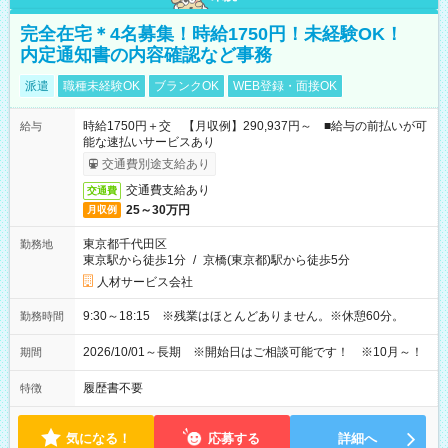
完全在宅＊4名募集！時給1750円！未経験OK！
内定通知書の内容確認など事務
派遣
職種未経験OK
ブランクOK
WEB登録・面接OK
時給1750円＋交 【月収例】290,937円～ ■給与の前払いが可
給与
能な速払いサービスあり
交通費別途支給あり
交通費支給あり
交通費
25～30万円
月収例
東京都千代田区
勤務地
東京駅から徒歩1分
/
京橋(東京都)駅から徒歩5分
人材サービス会社
9:30～18:15 ※残業はほとんどありません。※休憩60分。
勤務時間
2026/10/01～長期 ※開始日はご相談可能です！ ※10月～！
期間
履歴書不要
特徴
気になる！
応募する
詳細へ