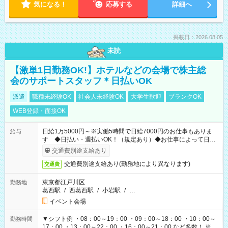
気になる！
応募する
詳細へ
掲載日：2026.08.05
未読
【激単1日勤務OK!】ホテルなどの会場で株主総
会のサポートスタッフ＊日払いOK
派遣
職種未経験OK
社会人未経験OK
大学生歓迎
ブランクOK
WEB登録・面接OK
日給1万5000円～※実働5時間で日給7000円のお仕事もありま
給与
す ◆日払い・週払いOK！（規定あり）◆お仕事によって日給
も異なります
交通費別途支給あり
交通費別途支給あり(勤務地により異なります)
交通費
東京都江戸川区
勤務地
葛西駅
/
西葛西駅
/
小岩駅
/
…
イベント会場
▼シフト例 ・08：00～19：00 ・09：00～18：00 ・10：00～
勤務時間
17：00 ・13：00～22：00 ・16：00～21：00 など多数！ ※お