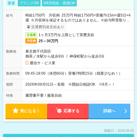
派遣
ブランクOK
WEB登録・面接OK
時給1750円 月収例 25万円 時給1750円×実働7h15m×週5日×4
給与
週 ※月収例を保証するものではありません。※給与即受取りサ
ービス利用可（利用条件有）
交通費別途支給あり
1ヶ月3万円を上限として実費支給
交通費
25～30万円
月収例
東京都千代田区
勤務地
御茶ノ水駅から徒歩9分
/
神保町駅から徒歩3分
通信サ－ビス業
09:45-18:00（休憩60分）実働7時間15分（残業少なめ！）
勤務時間
2026年09月01日～長期 ※開始日相談OK ※9月～！
期間
履歴書不要
/
服装自由
特徴
気になる！
応募する
詳細へ
掲載日：2026.08.05