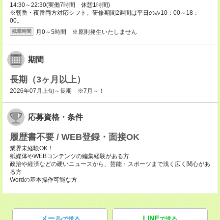
14:30～22:30(実働7時間 休憩1時間)
※朝番・夜番両方対応シフト。研修期間2週間は平日のみ10：00～18：
00。
月0～5時間 ※原則発生いたしません
残業時間
期間
長期（3ヶ月以上）
2026年07月上旬～長期 ※7月～！
応募資格・条件
履歴書不要 / WEB登録・面接OK
業界未経験OK！
紙媒体やWEBコンテンツの編集経験がある方
政治や経済などの硬いニュースから、芸能・スポーツまで浅く広く関心があ
る方
Wordの基本操作可能な方
メール
LINE
で送る
で送る