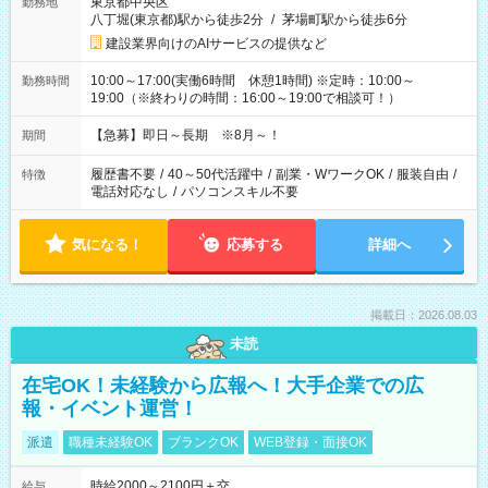
東京都中央区
勤務地
八丁堀(東京都)駅から徒歩2分
/
茅場町駅から徒歩6分
建設業界向けのAIサービスの提供など
10:00～17:00(実働6時間 休憩1時間) ※定時：10:00～
勤務時間
19:00（※終わりの時間：16:00～19:00で相談可！）
【急募】即日～長期 ※8月～！
期間
履歴書不要
/
40～50代活躍中
/
副業・WワークOK
/
服装自由
/
特徴
電話対応なし
/
パソコンスキル不要
気になる！
応募する
詳細へ
掲載日：2026.08.03
未読
在宅OK！未経験から広報へ！大手企業での広
報・イベント運営！
派遣
職種未経験OK
ブランクOK
WEB登録・面接OK
時給2000～2100円＋交
給与