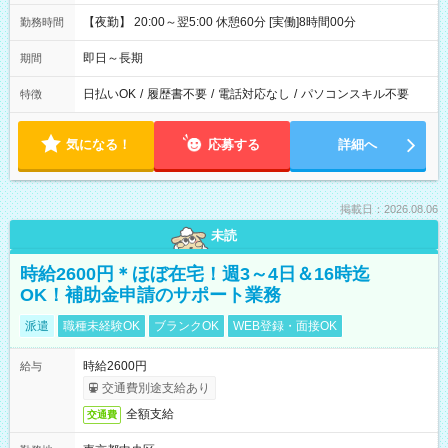
【夜勤】 20:00～翌5:00 休憩60分 [実働]8時間00分
勤務時間
即日～長期
期間
日払いOK
/
履歴書不要
/
電話対応なし
/
パソコンスキル不要
特徴
気になる！
応募する
詳細へ
掲載日：2026.08.06
未読
時給2600円＊ほぼ在宅！週3～4日＆16時迄
OK！補助金申請のサポート業務
派遣
職種未経験OK
ブランクOK
WEB登録・面接OK
時給2600円
給与
交通費別途支給あり
全額支給
交通費