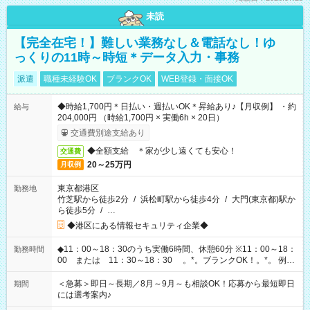
未読
【完全在宅！】難しい業務なし＆電話なし！ゆ
っくりの11時～時短＊データ入力・事務
派遣
職種未経験OK
ブランクOK
WEB登録・面接OK
◆時給1,700円＊日払い・週払いOK＊昇給あり♪【月収例】 ・約
給与
204,000円 （時給1,700円 × 実働6h × 20日）
交通費別途支給あり
◆全額支給 ＊家が少し遠くても安心！
交通費
20～25万円
月収例
東京都港区
勤務地
竹芝駅から徒歩2分
/
浜松町駅から徒歩4分
/
大門(東京都)駅か
ら徒歩5分
/
…
◆港区にある情報セキュリティ企業◆
◆11：00～18：30のうち実働6時間、休憩60分 ※11：00～18：
勤務時間
00 または 11：30～18：30 。*。ブランクOK！。*。 例え
ば前職が、 在宅/財団法人/事務/コールセンター/受付/販売/カフェ
スタッフ スイーツ販売/ホテルフロント/化粧品販売/など 様々な
＜急募＞即日～長期／8月～9月～も相談OK！応募から最短即日
期間
業界から入社して活躍されています♪
には選考案内♪