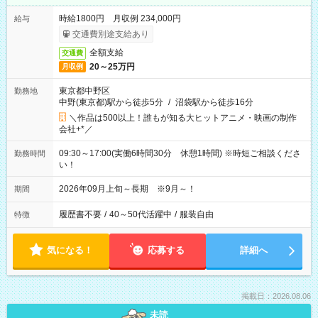
時給1800円 月収例 234,000円
給与
交通費別途支給あり
全額支給
交通費
20～25万円
月収例
東京都中野区
勤務地
中野(東京都)駅から徒歩5分
/
沼袋駅から徒歩16分
＼作品は500以上！誰もが知る大ヒットアニメ・映画の制作
会社+*／
09:30～17:00(実働6時間30分 休憩1時間) ※時短ご相談くださ
勤務時間
い！
2026年09月上旬～長期 ※9月～！
期間
履歴書不要
/
40～50代活躍中
/
服装自由
特徴
気になる！
応募する
詳細へ
掲載日：2026.08.06
未読