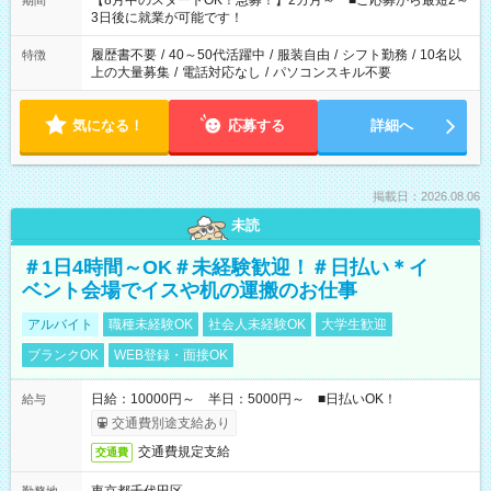
【8月中のスタートOK！急募！】2カ月～ ■ご応募から最短2～
期間
ね。 ※Wワーク希望の方へ 今ご覧のお仕事で希望する勤務時間
3日後に就業が可能です！
と、もう1つのお仕事の勤務時間。 合計で週40時間を超える場
合は応募できません。
履歴書不要
/
40～50代活躍中
/
服装自由
/
シフト勤務
/
10名以
特徴
上の大量募集
/
電話対応なし
/
パソコンスキル不要
気になる！
応募する
詳細へ
掲載日：2026.08.06
未読
＃1日4時間～OK＃未経験歓迎！＃日払い＊イ
ベント会場でイスや机の運搬のお仕事
アルバイト
職種未経験OK
社会人未経験OK
大学生歓迎
ブランクOK
WEB登録・面接OK
日給：10000円～ 半日：5000円～ ■日払いOK！
給与
交通費別途支給あり
交通費規定支給
交通費