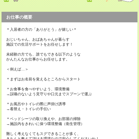
お仕事の概要
＊入居者の方の「ありがとう」が嬉しい＊
おじいちゃん、おばあちゃんが暮らす
施設での生活サポートをお任せします！
未経験の方でも、誰でもできる以下のような
かんたんなお仕事からお任せします。
＜例えば…＞
＊まずはお名前を覚えるところからスタート
＊お食事を食べやすいよう、環境整備
→誤嚥のないよう見守りや口元までスプーンで運ぶ
＊お風呂やトイレの際に声掛け誘導
→着替え・トイレの手伝い
＊ベッドシーツの取り換えや、お部屋の掃除
→施設内をきれいに保つ環境整備（衛生管理）
難しく考えなくてもスグできることが多く、
きちんと教えて頂ける環境なので安心してくださいね！