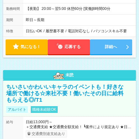
【夜勤】 20:00～翌5:00 休憩60分 [実働]8時間00分
勤務時間
即日～長期
期間
日払いOK
/
履歴書不要
/
電話対応なし
/
パソコンスキル不要
特徴
気になる！
応募する
詳細へ
未読
ちいさいかわいいキャラのイベントも！好きな
場所で働ける☆来社不要！働いたその日に給料
もらえる◎/T1
アルバイト
職種未経験OK
日給13,000円～
給与
＋交通費支給 ★交通費全額支給！ ┗案件により規定あり ★日払
いOK！（規定あり） ┗働いたその日に現金GET♪ お仕事後はコ
交通費別途支給あり
ンビニATMから 日払い分を引き落とせます！ 【試用期間】試