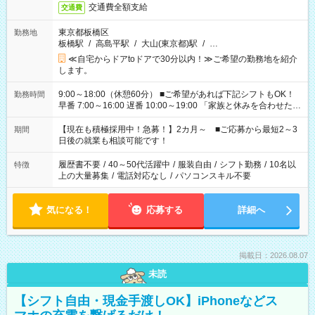
交通費全額支給
交通費
東京都板橋区
勤務地
板橋駅
/
高島平駅
/
大山(東京都)駅
/
…
≪自宅からドアtoドアで30分以内！≫ご希望の勤務地を紹介
します。
9:00～18:00（休憩60分） ■ご希望があれば下記シフトもOK！
勤務時間
早番 7:00～16:00 遅番 10:00～19:00 「家族と休みを合わせた
い」 「余裕を持って夕飯の準備がしたい」 「できれば残業はし
たくない」 など、ご希望を教えてくださいね。 ※Wワーク希望
【現在も積極採用中！急募！】2カ月～ ■ご応募から最短2～3
期間
の方へ 今ご覧のお仕事で希望する勤務時間と、もう1つのお仕事
日後の就業も相談可能です！
の勤務時間。 合計で週40時間を超える場合は応募できません。
履歴書不要
/
40～50代活躍中
/
服装自由
/
シフト勤務
/
10名以
特徴
上の大量募集
/
電話対応なし
/
パソコンスキル不要
気になる！
応募する
詳細へ
掲載日：2026.08.07
未読
【シフト自由・現金手渡しOK】iPhoneなどス