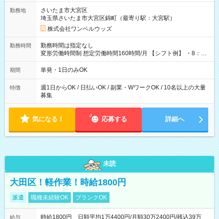
用期間なし
さいたま市大宮区
勤務地
埼玉県さいたま市大宮区錦町（最寄り駅：大宮駅）
株式会社ワンベルウッズ
勤務時間は指定なし
勤務時間
変形労働時間制 想定労働時間160時間/月 【シフト例】 ・8：00
～21：00
単発・1日のみOK
期間
週1日からOK / 日払いOK / 副業・WワークOK / 10名以上の大量
特徴
募集
気になる！
応募する
詳細へ
未読
大田区！軽作業！時給1800円
派遣
職種未経験OK
ブランクOK
時給1800円 日額平均1万4400円/月額30万2400円/残込39万
給与