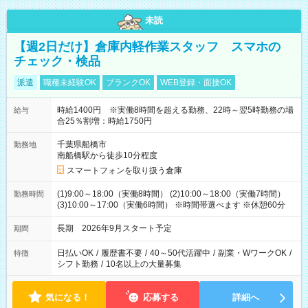
未読
【週2日だけ】倉庫内軽作業スタッフ スマホの
チェック・検品
派遣
職種未経験OK
ブランクOK
WEB登録・面接OK
時給1400円 ※実働8時間を超える勤務、22時～翌5時勤務の場
給与
合25％割増：時給1750円
千葉県船橋市
勤務地
南船橋駅から徒歩10分程度
スマートフォンを取り扱う倉庫
(1)9:00～18:00（実働8時間） (2)10:00～18:00（実働7時間）
勤務時間
(3)10:00～17:00（実働6時間） ※時間帯選べます ※休憩60分
長期 2026年9月スタート予定
期間
日払いOK
/
履歴書不要
/
40～50代活躍中
/
副業・WワークOK
/
特徴
シフト勤務
/
10名以上の大量募集
気になる！
応募する
詳細へ