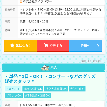
株式会社ライブパワー
＜シフト例＞ 7:00～23:00 13:30～22:00 上記の時間から好きな
勤務時間
時間を選べます！ ※時間は変更となる可能性があります
急募！8月15日・16日
期間
週1日からOK
/
履歴書不要
/
副業・WワークOK
/
シフト勤務
/
特徴
電話対応なし
/
パソコンスキル不要
気になる！
応募する
詳細へ
掲載日：2026.08.07
未読
＜単発＊1日～OK！＞コンサートなどのグッズ
販売スタッフ＊
アルバイト
職種未経験OK
社会人未経験OK
大学生歓迎
ブランクOK
WEB登録・面接OK
日給1万5000円～ ■最大で日給2万8500円！
給与