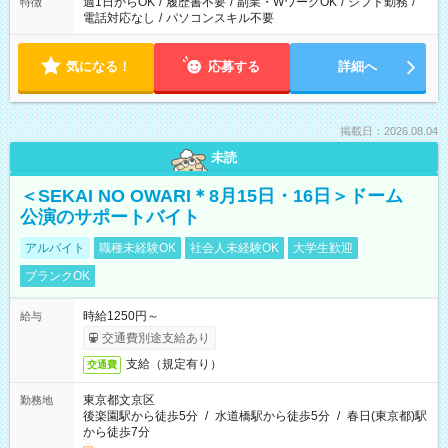
週1日からOK
/
履歴書不要
/
副業・WワークOK
/
シフト勤務
/
特徴
電話対応なし
/
パソコンスキル不要
気になる！
応募する
詳細へ
掲載日：2026.08.04
未読
＜SEKAI NO OWARI＊8月15日・16日＞ドーム
公演のサポートバイト
アルバイト
職種未経験OK
社会人未経験OK
大学生歓迎
ブランクOK
時給1250円～
給与
交通費別途支給あり
支給（規定有り）
交通費
東京都文京区
勤務地
後楽園駅から徒歩5分
/
水道橋駅から徒歩5分
/
春日(東京都)駅
から徒歩7分