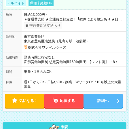
アルバイト
職種未経験OK
日給13,000円～
給与
＋交通費支給 ★交通費全額支給！ ┗案件により規定あり ★日払
いOK！（規定あり） ┗働いたその日に現金GET♪ お仕事後はコ
交通費別途支給あり
ンビニATMから 日払い分を引き落とせます！ 【試用期間】試
用期間なし
東京都豊島区
勤務地
東京都豊島区南池袋（最寄り駅：池袋駅）
株式会社ワンベルウッズ
勤務時間は指定なし
勤務時間
変形労働時間制 想定労働時間160時間/月 【シフト例】 ・8：00
～21：00
単発・1日のみOK
期間
週1日からOK / 日払いOK / 副業・WワークOK / 10名以上の大量
特徴
募集
気になる！
応募する
詳細へ
未読