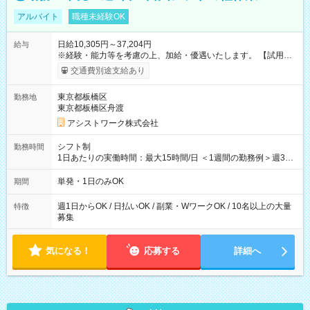
アルバイト
職種未経験OK
日給10,305円～37,204円
給与
※経験・能力等を考慮の上、加給・優遇いたします。 【試用期
間】試用期間なし
交通費別途支給あり
東京都板橋区
勤務地
東京都板橋区舟渡
アシストワーク株式会社
シフト制
勤務時間
1日あたりの実働時間：最大15時間/日 ＜1週間の勤務例＞週3回
勤務 勤務：月・水・金 休み：火・木・土・日 好きな時にお仕事
可能です！ ※1日あたりの最大実働時間は日勤、夜勤共に勤務し
単発・1日のみOK
期間
た時間になります。
週1日からOK / 日払いOK / 副業・WワークOK / 10名以上の大量
特徴
募集
気になる！
応募する
詳細へ