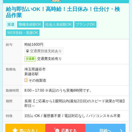
給与即払いOK！高時給！土日休み！仕分け・検
品作業
派遣
職種未経験OK
社会人未経験OK
ブランクOK
WEB登録・面接OK
時給1600円
給与
交通費別途支給あり
交通費支給有り
交通費
埼玉県越谷市
勤務地
新越谷駅
その他製造
8:00～17:00 ※表記のうち実働8時間です。
勤務時間
長期【ご応募から1週間以内(最短2日目)のスピード就業が可能】
期間
即日～
日払いOK
/
履歴書不要
/
電話対応なし
/
パソコンスキル不要
特徴
気になる！
応募する
詳細へ