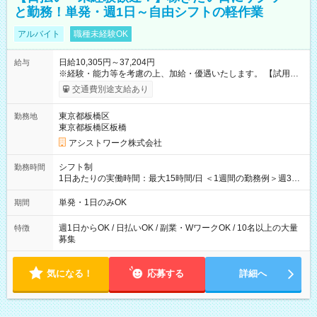
と勤務！単発・週1日～自由シフトの軽作業
アルバイト
職種未経験OK
日給10,305円～37,204円
給与
※経験・能力等を考慮の上、加給・優遇いたします。 【試用期
間】試用期間なし
交通費別途支給あり
東京都板橋区
勤務地
東京都板橋区板橋
アシストワーク株式会社
シフト制
勤務時間
1日あたりの実働時間：最大15時間/日 ＜1週間の勤務例＞週3回
勤務 勤務：月・水・金 休み：火・木・土・日 好きな時にお仕事
可能です！ ※1日あたりの最大実働時間は日勤、夜勤共に勤務し
単発・1日のみOK
期間
た時間になります。
週1日からOK / 日払いOK / 副業・WワークOK / 10名以上の大量
特徴
募集
気になる！
応募する
詳細へ