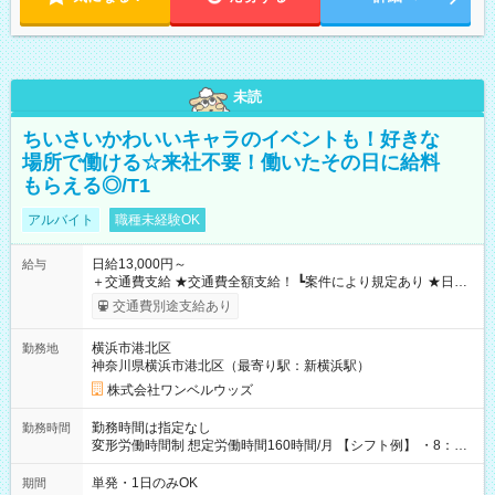
未読
ちいさいかわいいキャラのイベントも！好きな
場所で働ける☆来社不要！働いたその日に給料
もらえる◎/T1
アルバイト
職種未経験OK
日給13,000円～
給与
＋交通費支給 ★交通費全額支給！ ┗案件により規定あり ★日払
いOK！（規定あり） ┗働いたその日に現金GET♪ お仕事後はコ
交通費別途支給あり
ンビニATMから 日払い分を引き落とせます！ 【試用期間】試
用期間なし
横浜市港北区
勤務地
神奈川県横浜市港北区（最寄り駅：新横浜駅）
株式会社ワンベルウッズ
勤務時間は指定なし
勤務時間
変形労働時間制 想定労働時間160時間/月 【シフト例】 ・8：00
～21：00
単発・1日のみOK
期間