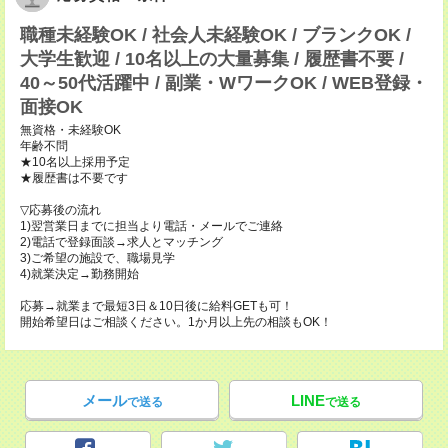
職種未経験OK / 社会人未経験OK / ブランクOK /
大学生歓迎 / 10名以上の大量募集 / 履歴書不要 /
40～50代活躍中 / 副業・WワークOK / WEB登録・
面接OK
無資格・未経験OK
年齢不問
★10名以上採用予定
★履歴書は不要です
▽応募後の流れ
1)翌営業日までに担当より電話・メールでご連絡
2)電話で登録面談→求人とマッチング
3)ご希望の施設で、職場見学
4)就業決定→勤務開始
応募→就業まで最短3日＆10日後に給料GETも可！
開始希望日はご相談ください。1か月以上先の相談もOK！
メール
LINE
で送る
で送る