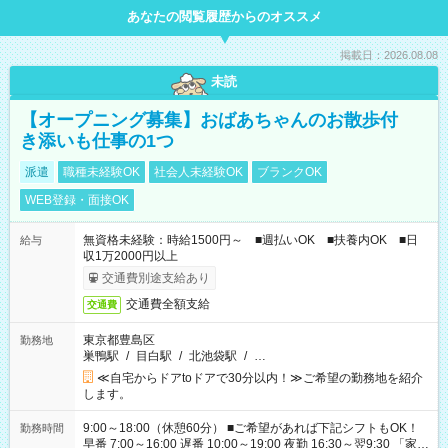
あなたの閲覧履歴からのオススメ
掲載日：2026.08.08
未読
【オープニング募集】おばあちゃんのお散歩付
き添いも仕事の1つ
派遣
職種未経験OK
社会人未経験OK
ブランクOK
WEB登録・面接OK
無資格未経験：時給1500円～ ■週払いOK ■扶養内OK ■日
給与
収1万2000円以上
交通費別途支給あり
交通費全額支給
交通費
東京都豊島区
勤務地
巣鴨駅
/
目白駅
/
北池袋駅
/
…
≪自宅からドアtoドアで30分以内！≫ご希望の勤務地を紹介
します。
9:00～18:00（休憩60分） ■ご希望があれば下記シフトもOK！
勤務時間
早番 7:00～16:00 遅番 10:00～19:00 夜勤 16:30～翌9:30 「家族