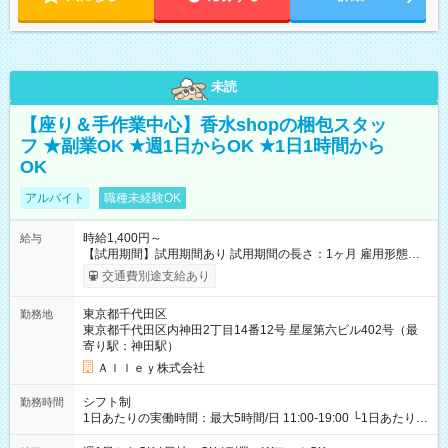
未読
【座り＆手作業中心】香水shopの梱包スタッ
フ ★副業OK ★週1日からOK ★1日1時間から
OK
アルバイト
職種未経験OK
時給1,400円～
給与
【試用期間】試用期間あり 試用期間の長さ：1ヶ月 雇用形態、
給与は本採用時と同じです。
交通費別途支給あり
東京都千代田区
勤務地
東京都千代田区内神田2丁目14番12号 星屋第六ビル402号（最
寄り駅：神田駅）
Ａｌｌｅｙ株式会社
シフト制
勤務時間
1日あたりの実働時間：最大5時間/日 11:00-19:00 └1日あたりの
実働時間：1-5時間 └上記の時間帯内であれば、いつでも勤務可