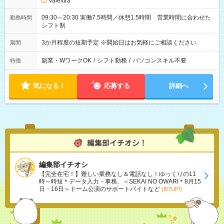
Valextra
09:30～20:30 実働7.5時間／休憩1.5時間 営業時間に合わせた
勤務時間
シフト制
3か月程度の短期予定 ※開始日はお気軽にご相談ください
期間
副業・WワークOK
/
シフト勤務
/
パソコンスキル不要
特徴
気になる！
応募する
詳細へ
編集部イチオシ
【完全在宅！】難しい業務なし＆電話なし！ゆっくりの11
時～時短＊データ入力・事務、＜SEKAI NO OWARI＊8月15
日・16日＞ドーム公演のサポートバイトなど
(8/7UP!)