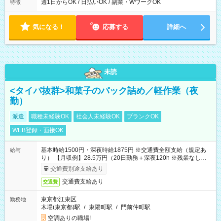
能！ └平日・土曜日の中で、お好きな曜日でご勤務いただけま
週1日からOK / 日払いOK / 副業・WワークOK
特徴
す！ 【シフト例】 ・11:00～14:00 ・16:30～19:00 ・13:00～
18:00 などのように、自由な働き方が可能なお仕事です！
気になる！
応募する
詳細へ
未読
<タイパ抜群>和菓子のパック詰め／軽作業（夜
勤）
派遣
職種未経験OK
社会人未経験OK
ブランクOK
WEB登録・面接OK
基本時給1500円・深夜時給1875円 ※交通費全額支給（規定あ
給与
り） 【月収例】28.5万円（20日勤務＋深夜120h ※残業なしの場
合）
交通費別途支給あり
交通費支給あり
交通費
東京都江東区
勤務地
木場(東京都)駅
/
東陽町駅
/
門前仲町駅
空調ありの職場!