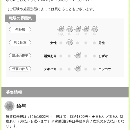
（ご経験や施設形態によっては異なることもございます）
職場の雰囲気
年齢層
20代
30
40
50
60
男女比率
女性
男性
職場の様子
活気あり
しずか
仕事の仕方
テキパキ
コツコツ
募集情報
給与
無資格未経験：時給1600円～ 経験者：時給1800円～★日払い／週払い制
度あり（月払いも選べます）※稼働開始時は手続き完了次第のお支払いとな
ります。