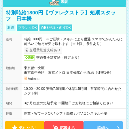
未読
特別時給1800円【ヴァレクストラ】短期スタッ
フ 日本橋
派遣
ブランクOK
WEB登録・面接OK
時給1800円 ※ご経験・スキルにより優遇 スマホでかんたんに
給与
前払いで給与が受け取れます（※上限、条件あり）
交通費別途支給あり
交通費全額支給（規定あり）
交通費
東京都中央区
勤務地
東京都中央区 東京メトロ 日本橋駅から直結（徒歩1分）
Valextra
10:00～20:00 実働7.5時間／休憩1.5時間 営業時間に合わせた
勤務時間
シフト制
3か月程度の短期予定 ※開始日はお気軽にご相談ください
期間
副業・WワークOK
/
シフト勤務
/
パソコンスキル不要
特徴
気になる！
応募する
詳細へ