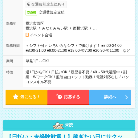
交通費別途支給あり
交通費規定支給
交通費
横浜市西区
勤務地
横浜駅
/
みなとみらい駅
/
西横浜駅
/
…
イベント会場
＜シフト例＞ いろいろなシフトで働けます！ ■7:00-24:00
勤務時間
■8:00-21:00 ■9:00-21:00 ■18:00-翌7:00 ■20:30-翌11:00 など
単発1日～OK!
期間
週1日からOK
/
日払いOK
/
履歴書不要
/
40～50代活躍中
/
副
特徴
業・WワークOK
/
服装自由
/
シフト勤務
/
電話対応なし
/
パソ
コンスキル不要
気になる！
応募する
詳細へ
未読
【日払い・未経験歓迎！】稼ぎたい日にサクッ