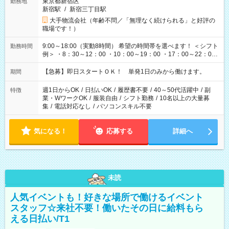
東京都新宿区
勤務地
新宿駅
/
新宿三丁目駅
大手物流会社（年齢不問／「無理なく続けられる」と好評の
職場です！）
9:00～18:00（実動8時間） 希望の時間帯を選べます！ ＜シフト
勤務時間
例＞ ・8：30～12：00 ・10：00～19：00 ・17：00～22：00
・13：00～22：00 ・22：00～翌6：00 など
【急募】即日スタートＯＫ！ 単発1日のみから働けます。
期間
週1日からOK
/
日払いOK
/
履歴書不要
/
40～50代活躍中
/
副
特徴
業・WワークOK
/
服装自由
/
シフト勤務
/
10名以上の大量募
集
/
電話対応なし
/
パソコンスキル不要
気になる！
応募する
詳細へ
未読
人気イベントも！好きな場所で働けるイベント
スタッフ☆来社不要！働いたその日に給料もら
える日払い/T1