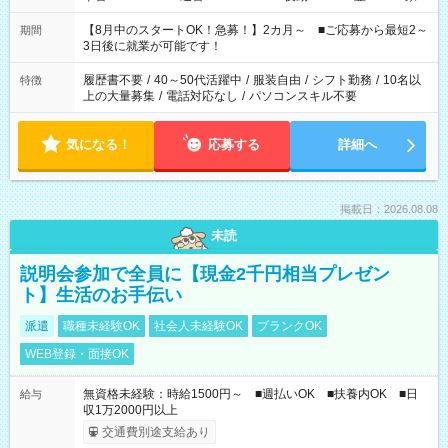
と休みを合わせたい」 「余裕を持って夕飯の準備がしたい」
「できれば残業はしたくない」 など、ご希望を教えてください
【8月中のスタートOK！急募！】2カ月～ ■ご応募から最短2～
期間
ね。 ※Wワーク希望の方へ 今ご覧のお仕事で希望する勤務時間
3日後に就業が可能です！
と、もう1つのお仕事の勤務時間。 合計で週40時間を超える場
合は応募できません。
履歴書不要
/
40～50代活躍中
/
服装自由
/
シフト勤務
/
10名以
特徴
上の大量募集
/
電話対応なし
/
パソコンスキル不要
気になる！
応募する
詳細へ
掲載日：2026.08.08
未読
説明会参加で全員に【現金2千円相当プレゼン
ト】生活のお手伝い
派遣
職種未経験OK
社会人未経験OK
ブランクOK
WEB登録・面接OK
無資格未経験：時給1500円～ ■週払いOK ■扶養内OK ■日
給与
収1万2000円以上
交通費別途支給あり