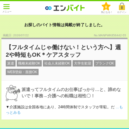
0
メニュー
気になる！
ログイン
お探しのバイト情報は掲載が終了しました。
掲載日 :2026
/
07
/
22
No.MANPWK856442-55
【フルタイムじゃ働けない！という方へ】週
2や時短もOK＊ケアスタッフ
派遣
職種未経験OK
社会人未経験OK
大学生歓迎
ブランクOK
WEB登録・面接OK
派遣ってフルタイムのお仕事ばっかり…と、諦めな
いで！事務→介護への転職は相性〇！
▼介護施設は全国各地にあり、24時間体制でスタッフが常駐。だ
...も
っとみる