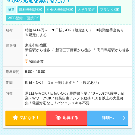
マホの充電を繋げるだけ！
派遣
職種未経験OK
社会人未経験OK
大学生歓迎
ブランクOK
WEB登録・面接OK
時給1414円～ ▼日払いOK（規定あり） ■初勤務手当あり
給与
※規定による
東京都新宿区
勤務地
新宿駅から徒歩
/
新宿三丁目駅から徒歩
/
高田馬場駅から徒歩
/
…
物流企業
9:00～18:00
勤務時間
即日～OK！ 1日～働けます＾＾（規定あり）
期間
週1日からOK
/
日払いOK
/
履歴書不要
/
40～50代活躍中
/
副
特徴
業・WワークOK
/
服装自由
/
シフト勤務
/
10名以上の大量募
集
/
電話対応なし
/
パソコンスキル不要
気になる！
応募する
詳細へ