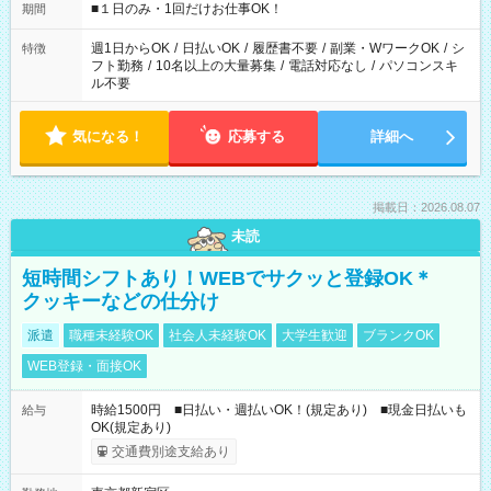
げるお仕事も！ ご希望のお時間に合わせてご紹介！ ※シフトは
■１日のみ・1回だけお仕事OK！
期間
現場によって異なります。 ※勿論、休憩時間はあるのでご安心
ください！
週1日からOK
/
日払いOK
/
履歴書不要
/
副業・WワークOK
/
シ
特徴
フト勤務
/
10名以上の大量募集
/
電話対応なし
/
パソコンスキ
ル不要
気になる！
応募する
詳細へ
掲載日：2026.08.07
未読
短時間シフトあり！WEBでサクッと登録OK＊
クッキーなどの仕分け
派遣
職種未経験OK
社会人未経験OK
大学生歓迎
ブランクOK
WEB登録・面接OK
時給1500円 ■日払い・週払いOK！(規定あり) ■現金日払いも
給与
OK(規定あり)
交通費別途支給あり