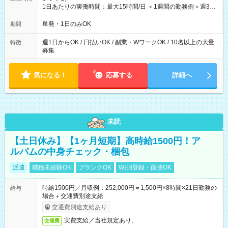
1日あたりの実働時間：最大15時間/日 ＜1週間の勤務例＞週3回
勤務 勤務：月・水・金 休み：火・木・土・日 好きな時にお仕事
可能です！ ※1日あたりの最大実働時間は日勤、夜勤共に勤務し
単発・1日のみOK
期間
た時間になります。
週1日からOK / 日払いOK / 副業・WワークOK / 10名以上の大量
特徴
募集
気になる！
応募する
詳細へ
未読
【土日休み】【1ヶ月短期】高時給1500円！ア
ルバムの中身チェック・梱包
派遣
職種未経験OK
ブランクOK
WEB登録・面接OK
時給1500円／月収例：252,000円＝1,500円×8時間×21日勤務の
給与
場合＋交通費別途支給
交通費別途支給あり
実費支給／当社規定あり。
交通費