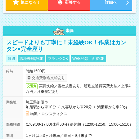
気になる！
応募する
詳細へ
未読
スピードよりも丁寧に！未経験OK！作業はカン
タン×完全座り
派遣
職種未経験OK
ブランクOK
WEB登録・面接OK
時給1500円
給与
交通費別途支給あり
実費支給／当社規定あり。通勤交通費実費支払／上限4
交通費
万円／月※規定あり
埼玉県加須市
勤務地
加須駅から車10分
/
久喜駅から車20分
/
鴻巣駅から車20分
物流・ロジスティクス
(1)09:00-17:00(休憩60分) ※休憩（12:00-12:50、15:00-15:10）
勤務時間
1ヶ月以上3ヶ月未満／即日～9月末まで
期間