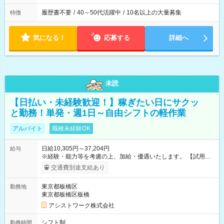
履歴書不要
/
40～50代活躍中
/
10名以上の大量募集
特徴
気になる！
応募する
詳細へ
未読
【日払い・未経験歓迎！】稼ぎたい日にサクッ
と勤務！単発・週1日～自由シフトの軽作業
アルバイト
職種未経験OK
日給10,305円～37,204円
給与
※経験・能力等を考慮の上、加給・優遇いたします。 【試用期
間】試用期間なし
交通費別途支給あり
東京都板橋区
勤務地
東京都板橋区板橋
アシストワーク株式会社
シフト制
勤務時間