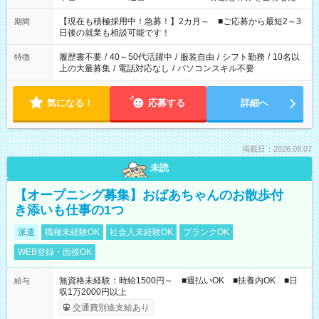
い」 「余裕を持って夕飯の準備がしたい」 「できれば残業はし
たくない」 など、ご希望を教えてくださいね。 ※Wワーク希望
【現在も積極採用中！急募！】2カ月～ ■ご応募から最短2～3
期間
の方へ 今ご覧のお仕事で希望する勤務時間と、もう1つのお仕事
日後の就業も相談可能です！
の勤務時間。 合計で週40時間を超える場合は応募できません。
履歴書不要
/
40～50代活躍中
/
服装自由
/
シフト勤務
/
10名以
特徴
上の大量募集
/
電話対応なし
/
パソコンスキル不要
気になる！
応募する
詳細へ
掲載日：2026.08.07
未読
【オープニング募集】おばあちゃんのお散歩付
き添いも仕事の1つ
派遣
職種未経験OK
社会人未経験OK
ブランクOK
WEB登録・面接OK
無資格未経験：時給1500円～ ■週払いOK ■扶養内OK ■日
給与
収1万2000円以上
交通費別途支給あり