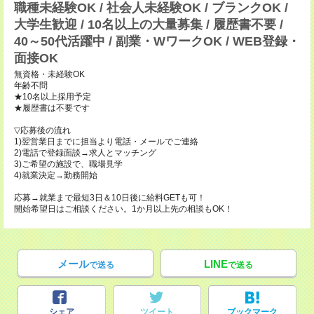
職種未経験OK / 社会人未経験OK / ブランクOK /
大学生歓迎 / 10名以上の大量募集 / 履歴書不要 /
40～50代活躍中 / 副業・WワークOK / WEB登録・
面接OK
無資格・未経験OK
年齢不問
★10名以上採用予定
★履歴書は不要です
▽応募後の流れ
1)翌営業日までに担当より電話・メールでご連絡
2)電話で登録面談→求人とマッチング
3)ご希望の施設で、職場見学
4)就業決定→勤務開始
応募→就業まで最短3日＆10日後に給料GETも可！
開始希望日はご相談ください。1か月以上先の相談もOK！
メール
LINE
で送る
で送る
シェア
ツイート
ブックマーク