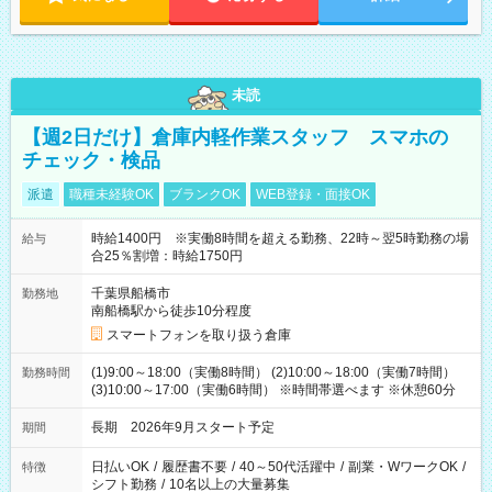
未読
【週2日だけ】倉庫内軽作業スタッフ スマホの
チェック・検品
派遣
職種未経験OK
ブランクOK
WEB登録・面接OK
時給1400円 ※実働8時間を超える勤務、22時～翌5時勤務の場
給与
合25％割増：時給1750円
千葉県船橋市
勤務地
南船橋駅から徒歩10分程度
スマートフォンを取り扱う倉庫
(1)9:00～18:00（実働8時間） (2)10:00～18:00（実働7時間）
勤務時間
(3)10:00～17:00（実働6時間） ※時間帯選べます ※休憩60分
長期 2026年9月スタート予定
期間
日払いOK
/
履歴書不要
/
40～50代活躍中
/
副業・WワークOK
/
特徴
シフト勤務
/
10名以上の大量募集