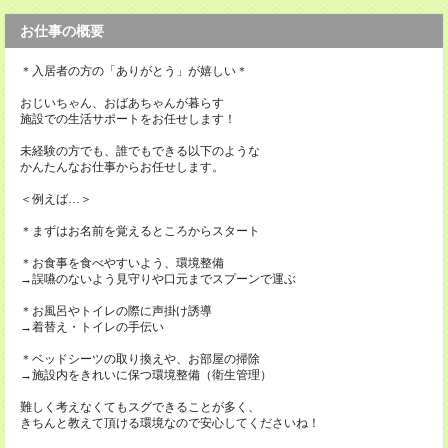
お仕事の概要
＊入居者の方の「ありがとう」が嬉しい＊
おじいちゃん、おばあちゃんが暮らす
施設での生活サポートをお任せします！
未経験の方でも、誰でもできる以下のような
かんたんなお仕事からお任せします。
＜例えば…＞
＊まずはお名前を覚えるところからスタート
＊お食事を食べやすいよう、環境整備
→誤嚥のないよう見守りや口元までスプーンで運ぶ
＊お風呂やトイレの際に声掛け誘導
→着替え・トイレの手伝い
＊ベッドシーツの取り換えや、お部屋の掃除
→施設内をきれいに保つ環境整備（衛生管理）
難しく考えなくてもスグできることが多く、
きちんと教えて頂ける環境なので安心してくださいね！