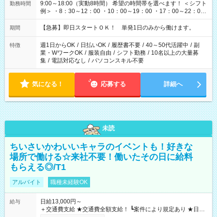
9:00～18:00（実動8時間） 希望の時間帯を選べます！ ＜シフト
勤務時間
例＞ ・8：30～12：00 ・10：00～19：00 ・17：00～22：00
・13：00～22：00 ・22：00～翌6：00 など
【急募】即日スタートＯＫ！ 単発1日のみから働けます。
期間
週1日からOK
/
日払いOK
/
履歴書不要
/
40～50代活躍中
/
副
特徴
業・WワークOK
/
服装自由
/
シフト勤務
/
10名以上の大量募
集
/
電話対応なし
/
パソコンスキル不要
気になる！
応募する
詳細へ
未読
ちいさいかわいいキャラのイベントも！好きな
場所で働ける☆来社不要！働いたその日に給料
もらえる◎/T1
アルバイト
職種未経験OK
日給13,000円～
給与
＋交通費支給 ★交通費全額支給！ ┗案件により規定あり ★日払