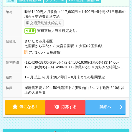
派遣
職種未経験OK
ブランクOK
WEB登録・面接OK
時給1400円／月収例：117,600円＝1,400円×4時間×21日勤務の
給与
場合＋交通費別途支給
交通費別途支給あり
実費支給／当社規定あり。
交通費
さいたま市見沼区
勤務地
七里駅から車6分
/
大宮公園駅
/
大宮(埼玉県)駅
アパレル・日用雑貨
(1)14:00-18:00(休憩0分) (2)14:00-19:00(休憩0分) (3)14:00-
勤務時間
19:30(休憩0分) (4)14:00-20:00(休憩45分) ※お好きな時間が選べ
ます
1ヶ月以上3ヶ月未満／即日～8月末までの期間限定
期間
履歴書不要
/
40～50代活躍中
/
服装自由
/
シフト勤務
/
10名以
特徴
上の大量募集
気になる！
応募する
詳細へ