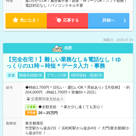
週1日からOK
/
履歴書不要
/
副業・WワークOK
/
シフト勤務
/
特徴
電話対応なし
/
パソコンスキル不要
気になる！
応募する
詳細へ
掲載日：2026.07.29
未読
【完全在宅！】難しい業務なし＆電話なし！ゆ
っくりの11時～時短＊データ入力・事務
派遣
職種未経験OK
ブランクOK
WEB登録・面接OK
◆時給1,700円＊日払い・週払いOK＊昇給あり♪【月収例】 ・約
給与
204,000円 （時給1,700円 × 実働6h × 20日）
交通費別途支給あり
◆全額支給 ＊家が少し遠くても安心！
交通費
20～25万円
月収例
東京都港区
勤務地
竹芝駅から徒歩2分
/
浜松町駅から徒歩4分
/
大門(東京都)駅か
ら徒歩5分
/
…