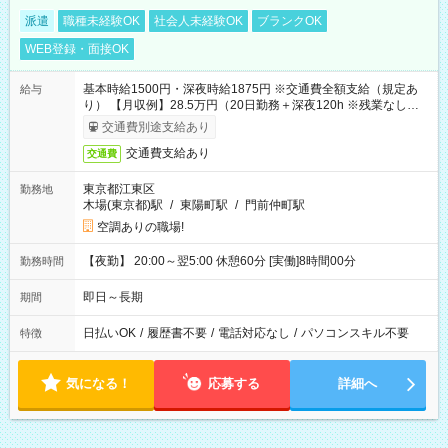
派遣
職種未経験OK
社会人未経験OK
ブランクOK
WEB登録・面接OK
基本時給1500円・深夜時給1875円 ※交通費全額支給（規定あ
給与
り） 【月収例】28.5万円（20日勤務＋深夜120h ※残業なしの場
合）
交通費別途支給あり
交通費支給あり
交通費
東京都江東区
勤務地
木場(東京都)駅
/
東陽町駅
/
門前仲町駅
空調ありの職場!
【夜勤】 20:00～翌5:00 休憩60分 [実働]8時間00分
勤務時間
即日～長期
期間
日払いOK
/
履歴書不要
/
電話対応なし
/
パソコンスキル不要
特徴
気になる！
応募する
詳細へ