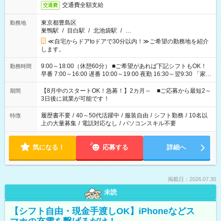
交通費全額支給
交通費
東京都豊島区
勤務地
巣鴨駅
/
目白駅
/
北池袋駅
/
…
≪自宅からドアtoドアで30分以内！≫ご希望の勤務地を紹介
します。
9:00～18:00（休憩60分） ■ご希望があれば下記シフトもOK！
勤務時間
早番 7:00～16:00 遅番 10:00～19:00 夜勤 16:30～翌9:30 「家族
と休みを合わせたい」 「余裕を持って夕飯の準備がしたい」
「できれば残業はしたくない」 など、ご希望を教えてください
【8月中のスタートOK！急募！】2カ月～ ■ご応募から最短2～
期間
ね。 ※Wワーク希望の方へ 今ご覧のお仕事で希望する勤務時間
3日後に就業が可能です！
と、もう1つのお仕事の勤務時間。 合計で週40時間を超える場
合は応募できません。
履歴書不要
/
40～50代活躍中
/
服装自由
/
シフト勤務
/
10名以
特徴
上の大量募集
/
電話対応なし
/
パソコンスキル不要
気になる！
応募する
詳細へ
掲載日：2026.07.30
未読
【シフト自由・現金手渡しOK】iPhoneなどス