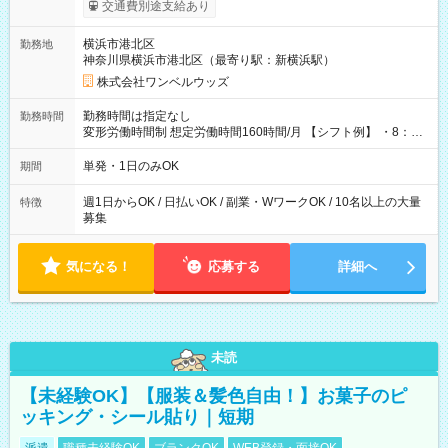
いOK！（規定あり） ┗働いたその日に現金GET♪ お仕事後はコ
交通費別途支給あり
ンビニATMから 日払い分を引き落とせます！ 【試用期間】試
用期間なし
横浜市港北区
勤務地
神奈川県横浜市港北区（最寄り駅：新横浜駅）
株式会社ワンベルウッズ
勤務時間は指定なし
勤務時間
変形労働時間制 想定労働時間160時間/月 【シフト例】 ・8：00
～21：00
単発・1日のみOK
期間
週1日からOK / 日払いOK / 副業・WワークOK / 10名以上の大量
特徴
募集
気になる！
応募する
詳細へ
未読
【未経験OK】【服装＆髪色自由！】お菓子のピ
ッキング・シール貼り｜短期