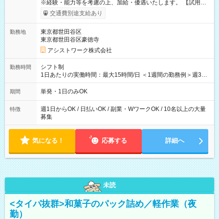
※経験・能力等を考慮の上、加給・優遇いたします。 【試用期
間】試用期間なし
交通費別途支給あり
東京都世田谷区
勤務地
東京都世田谷区豪徳寺
アシストワーク株式会社
シフト制
勤務時間
1日あたりの実働時間：最大15時間/日 ＜1週間の勤務例＞週3回
勤務 勤務：月・水・金 休み：火・木・土・日 好きな時にお仕事
可能です！ ※1日あたりの最大実働時間は日勤、夜勤共に勤務し
単発・1日のみOK
期間
た時間になります。
週1日からOK / 日払いOK / 副業・WワークOK / 10名以上の大量
特徴
募集
気になる！
応募する
詳細へ
未読
<タイパ抜群>和菓子のパック詰め／軽作業（夜
勤）