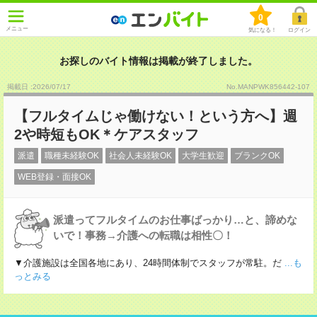
0
メニュー
気になる！
ログイン
お探しのバイト情報は掲載が終了しました。
掲載日 :2026
/
07
/
17
No.MANPWK856442-107
【フルタイムじゃ働けない！という方へ】週
2や時短もOK＊ケアスタッフ
派遣
職種未経験OK
社会人未経験OK
大学生歓迎
ブランクOK
WEB登録・面接OK
派遣ってフルタイムのお仕事ばっかり…と、諦めな
いで！事務→介護への転職は相性〇！
▼介護施設は全国各地にあり、24時間体制でスタッフが常駐。だ
...も
っとみる