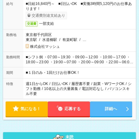
■日給16,840円～ ■日払いOK ■実働3時間5,120円のお仕事あ
給与
ります！
交通費別途支給あり
一部支給
交通費
東京都千代田区
勤務地
東京駅
/
水道橋駅
/
有楽町駅
/
…
株式会社マッシュ
■シフト例 ・07:00～19:30 ・09:00～12:00 ・10:00～17:00 ・
勤務時間
18:00～23:00 ・19:00～07:00 ・20:00～09:00 ・22:00～06:00
etc ★最短で3時間で5,120円のお仕事から 15時間で2万円近く稼
げるお仕事も！ ご希望のお時間に合わせてご紹介！ ※シフトは
■１日のみ・1回だけお仕事OK！
期間
現場によって異なります。 ※勿論、休憩時間はあるのでご安心
ください！
週1日からOK
/
日払いOK
/
履歴書不要
/
副業・WワークOK
/
シ
特徴
フト勤務
/
10名以上の大量募集
/
電話対応なし
/
パソコンスキ
ル不要
気になる！
応募する
詳細へ
未読