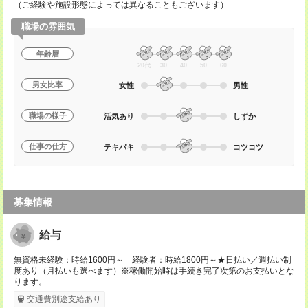
（ご経験や施設形態によっては異なることもございます）
職場の雰囲気
年齢層
20代
30
40
50
60
男女比率
女性
男性
職場の様子
活気あり
しずか
仕事の仕方
テキパキ
コツコツ
募集情報
給与
無資格未経験：時給1600円～ 経験者：時給1800円～★日払い／週払い制
度あり（月払いも選べます）※稼働開始時は手続き完了次第のお支払いとな
ります。
交通費別途支給あり