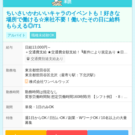
未読
ちいさいかわいいキャラのイベントも！好きな
場所で働ける☆来社不要！働いたその日に給料
もらえる◎/T1
アルバイト
職種未経験OK
日給13,000円～
給与
＋交通費支給 ★交通費全額支給！ ┗案件により規定あり ★日払
いOK！（規定あり） ┗働いたその日に現金GET♪ お仕事後はコ
交通費別途支給あり
ンビニATMから 日払い分を引き落とせます！ 【試用期間】試
用期間なし
東京都世田谷区
勤務地
東京都世田谷区北沢（最寄り駅：下北沢駅）
株式会社ワンベルウッズ
勤務時間は指定なし
勤務時間
変形労働時間制 想定労働時間160時間/月 【シフト例】 ・8：00
～21：00
単発・1日のみOK
期間
週1日からOK / 日払いOK / 副業・WワークOK / 10名以上の大量
特徴
募集