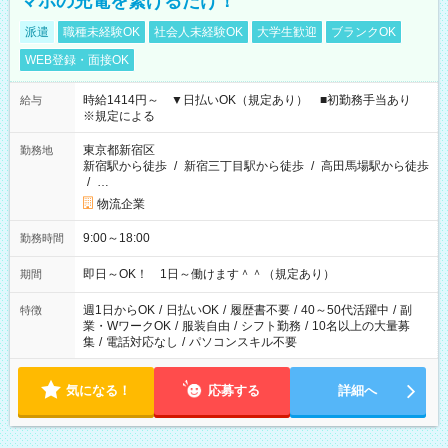
マホの充電を繋げるだけ！
派遣
職種未経験OK
社会人未経験OK
大学生歓迎
ブランクOK
WEB登録・面接OK
時給1414円～ ▼日払いOK（規定あり） ■初勤務手当あり
給与
※規定による
東京都新宿区
勤務地
新宿駅から徒歩
/
新宿三丁目駅から徒歩
/
高田馬場駅から徒歩
/
…
物流企業
9:00～18:00
勤務時間
即日～OK！ 1日～働けます＾＾（規定あり）
期間
週1日からOK
/
日払いOK
/
履歴書不要
/
40～50代活躍中
/
副
特徴
業・WワークOK
/
服装自由
/
シフト勤務
/
10名以上の大量募
集
/
電話対応なし
/
パソコンスキル不要
気になる！
応募する
詳細へ