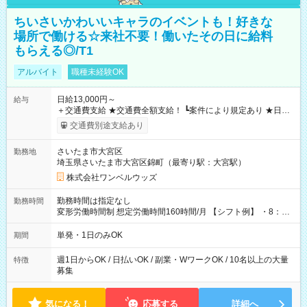
ちいさいかわいいキャラのイベントも！好きな
場所で働ける☆来社不要！働いたその日に給料
もらえる◎/T1
アルバイト
職種未経験OK
日給13,000円～
給与
＋交通費支給 ★交通費全額支給！ ┗案件により規定あり ★日払
いOK！（規定あり） ┗働いたその日に現金GET♪ お仕事後はコ
交通費別途支給あり
ンビニATMから 日払い分を引き落とせます！ 【試用期間】試
用期間なし
さいたま市大宮区
勤務地
埼玉県さいたま市大宮区錦町（最寄り駅：大宮駅）
株式会社ワンベルウッズ
勤務時間は指定なし
勤務時間
変形労働時間制 想定労働時間160時間/月 【シフト例】 ・8：00
～21：00
単発・1日のみOK
期間
週1日からOK / 日払いOK / 副業・WワークOK / 10名以上の大量
特徴
募集
気になる！
応募する
詳細へ