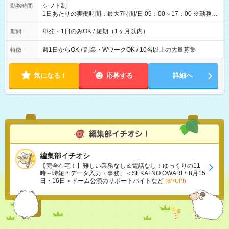
間】試用期間なし
シフト制
勤務時間
1日あたりの実働時間：最大7時間/日 09：00～17：00 ※勤務時
間は 試験により異なります。
単発・1日のみOK / 短期（1ヶ月以内）
期間
週1日からOK / 副業・WワークOK / 10名以上の大量募集
特徴
気になる！
応募する
詳細へ
編集部イチオシ
【完全在宅！】難しい業務なし＆電話なし！ゆっくりの11
時～時短＊データ入力・事務、＜SEKAI NO OWARI＊8月15
日・16日＞ドーム公演のサポートバイトなど
(8/7UP!)