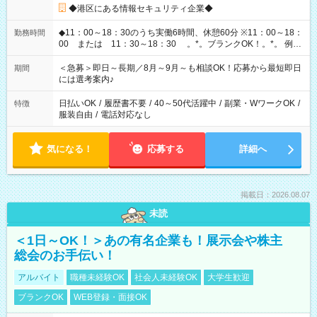
◆港区にある情報セキュリティ企業◆
◆11：00～18：30のうち実働6時間、休憩60分 ※11：00～18：
勤務時間
00 または 11：30～18：30 。*。ブランクOK！。*。 例え
ば前職が、 在宅/財団法人/事務/コールセンター/受付/販売/カフェ
スタッフ スイーツ販売/ホテルフロント/化粧品販売/など 様々な
＜急募＞即日～長期／8月～9月～も相談OK！応募から最短即日
期間
業界から入社して活躍されています♪
には選考案内♪
日払いOK
/
履歴書不要
/
40～50代活躍中
/
副業・WワークOK
/
特徴
服装自由
/
電話対応なし
気になる！
応募する
詳細へ
掲載日：2026.08.07
未読
＜1日～OK！＞あの有名企業も！展示会や株主
総会のお手伝い！
アルバイト
職種未経験OK
社会人未経験OK
大学生歓迎
ブランクOK
WEB登録・面接OK