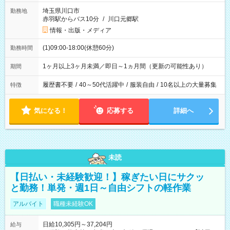
埼玉県川口市
勤務地
赤羽駅からバス10分
/
川口元郷駅
情報・出版・メディア
(1)09:00-18:00(休憩60分)
勤務時間
1ヶ月以上3ヶ月未満／即日～1ヵ月間（更新の可能性あり）
期間
履歴書不要
/
40～50代活躍中
/
服装自由
/
10名以上の大量募集
特徴
気になる！
応募する
詳細へ
未読
【日払い・未経験歓迎！】稼ぎたい日にサクッ
と勤務！単発・週1日～自由シフトの軽作業
アルバイト
職種未経験OK
日給10,305円～37,204円
給与