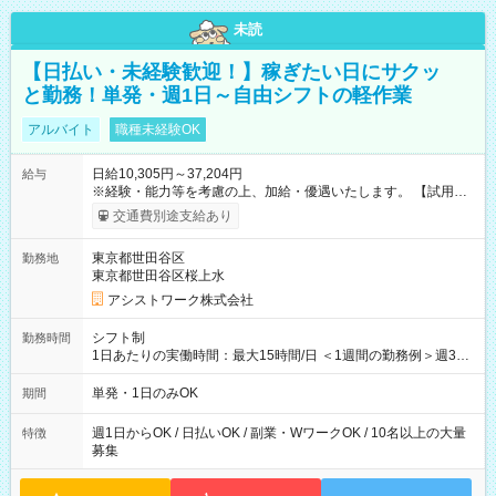
未読
【日払い・未経験歓迎！】稼ぎたい日にサクッ
と勤務！単発・週1日～自由シフトの軽作業
アルバイト
職種未経験OK
日給10,305円～37,204円
給与
※経験・能力等を考慮の上、加給・優遇いたします。 【試用期
間】試用期間なし
交通費別途支給あり
東京都世田谷区
勤務地
東京都世田谷区桜上水
アシストワーク株式会社
シフト制
勤務時間
1日あたりの実働時間：最大15時間/日 ＜1週間の勤務例＞週3回
勤務 勤務：月・水・金 休み：火・木・土・日 好きな時にお仕事
可能です！ ※1日あたりの最大実働時間は日勤、夜勤共に勤務し
単発・1日のみOK
期間
た時間になります。
週1日からOK / 日払いOK / 副業・WワークOK / 10名以上の大量
特徴
募集