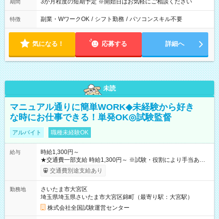
3か月程度の短期予定 ※開始日はお気軽にご相談ください
期間
副業・WワークOK
/
シフト勤務
/
パソコンスキル不要
特徴
気になる！
応募する
詳細へ
未読
マニュアル通りに簡単WORK◆未経験から好き
な時にお仕事できる！単発OK◎試験監督
アルバイト
職種未経験OK
時給1,300円～
給与
★交通費一部支給 時給1,300円～ ※試験・役割により手当あり
※勤務回数により昇給あり 【即給（前払い）オプションあ
交通費別途支給あり
り！】 希望される場合、勤務から1週間ほどで給与の一部を受け
取れます。 ※手数料418円がかかります。 【過去試験日の収入
さいたま市大宮区
勤務地
例】 ・河合塾模擬試験 8:30～17:30（休憩1時間） 時給1,300円
埼玉県埼玉県さいたま市大宮区錦町（最寄り駅：大宮駅）
×8時間＝日収10,400円＋交通費 ※当日の役割により時給＋100
円の場合あり ・国家試験 7:00～13:30（休憩なし） 時給1,300
株式会社全国試験運営センター
円（役割手当＋100円）×6時間＝日収8,400円＋交通費 【試用期