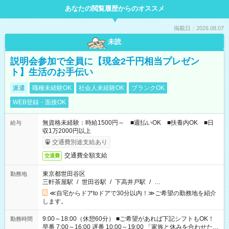
あなたの閲覧履歴からのオススメ
掲載日：2026.08.07
未読
説明会参加で全員に【現金2千円相当プレゼン
ト】生活のお手伝い
派遣
職種未経験OK
社会人未経験OK
ブランクOK
WEB登録・面接OK
無資格未経験：時給1500円～ ■週払いOK ■扶養内OK ■日
給与
収1万2000円以上
交通費別途支給あり
交通費全額支給
交通費
東京都世田谷区
勤務地
三軒茶屋駅
/
世田谷駅
/
下高井戸駅
/
…
≪自宅からドアtoドアで30分以内！≫ご希望の勤務地を紹介
します。
9:00～18:00（休憩60分） ■ご希望があれば下記シフトもOK！
勤務時間
早番 7:00～16:00 遅番 10:00～19:00 「家族と休みを合わせた