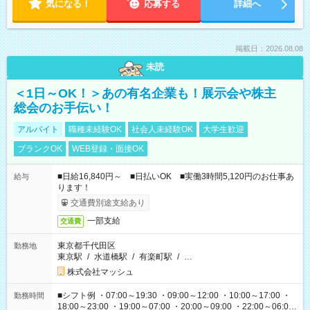
気になる！
応募する
詳細へ
掲載日：2026.08.08
未読
＜1日～OK！＞あの有名企業も！展示会や株主
総会のお手伝い！
アルバイト
職種未経験OK
社会人未経験OK
大学生歓迎
ブランクOK
WEB登録・面接OK
■日給16,840円～ ■日払いOK ■実働3時間5,120円のお仕事あ
給与
ります！
交通費別途支給あり
一部支給
交通費
東京都千代田区
勤務地
東京駅
/
水道橋駅
/
有楽町駅
/
…
株式会社マッシュ
■シフト例 ・07:00～19:30 ・09:00～12:00 ・10:00～17:00 ・
勤務時間
18:00～23:00 ・19:00～07:00 ・20:00～09:00 ・22:00～06:00