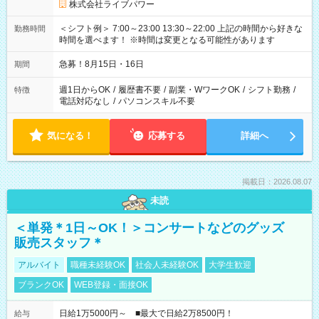
株式会社ライブパワー
＜シフト例＞ 7:00～23:00 13:30～22:00 上記の時間から好きな
勤務時間
時間を選べます！ ※時間は変更となる可能性があります
急募！8月15日・16日
期間
週1日からOK
/
履歴書不要
/
副業・WワークOK
/
シフト勤務
/
特徴
電話対応なし
/
パソコンスキル不要
気になる！
応募する
詳細へ
掲載日：2026.08.07
未読
＜単発＊1日～OK！＞コンサートなどのグッズ
販売スタッフ＊
アルバイト
職種未経験OK
社会人未経験OK
大学生歓迎
ブランクOK
WEB登録・面接OK
日給1万5000円～ ■最大で日給2万8500円！
給与