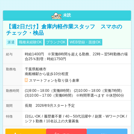
未読
【週2日だけ】倉庫内軽作業スタッフ スマホの
チェック・検品
派遣
職種未経験OK
ブランクOK
WEB登録・面接OK
時給1400円 ※実働8時間を超える勤務、22時～翌5時勤務の場
給与
合25％割増：時給1750円
千葉県船橋市
勤務地
南船橋駅から徒歩10分程度
スマートフォンを取り扱う倉庫
(1)9:00～18:00（実働8時間） (2)10:00～18:00（実働7時間）
勤務時間
(3)10:00～17:00（実働6時間） ※時間帯選べます ※休憩60分
長期 2026年9月スタート予定
期間
日払いOK
/
履歴書不要
/
40～50代活躍中
/
副業・WワークOK
/
特徴
シフト勤務
/
10名以上の大量募集