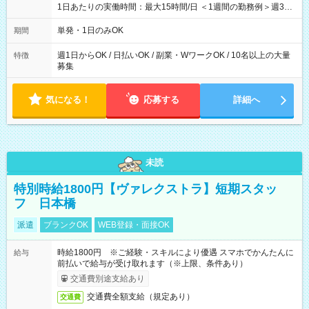
1日あたりの実働時間：最大15時間/日 ＜1週間の勤務例＞週3回
勤務 勤務：月・水・金 休み：火・木・土・日 好きな時にお仕事
可能です！ ※1日あたりの最大実働時間は日勤、夜勤共に勤務し
単発・1日のみOK
期間
た時間になります。
週1日からOK / 日払いOK / 副業・WワークOK / 10名以上の大量
特徴
募集
気になる！
応募する
詳細へ
未読
特別時給1800円【ヴァレクストラ】短期スタッ
フ 日本橋
派遣
ブランクOK
WEB登録・面接OK
時給1800円 ※ご経験・スキルにより優遇 スマホでかんたんに
給与
前払いで給与が受け取れます（※上限、条件あり）
交通費別途支給あり
交通費全額支給（規定あり）
交通費