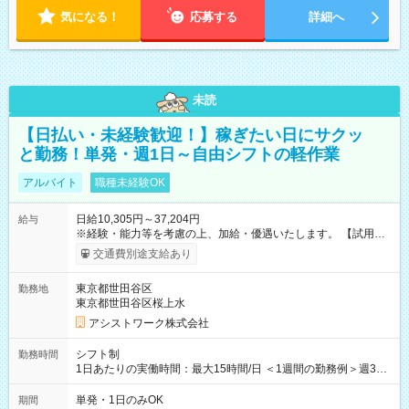
気になる！
応募する
詳細へ
未読
【日払い・未経験歓迎！】稼ぎたい日にサクッ
と勤務！単発・週1日～自由シフトの軽作業
アルバイト
職種未経験OK
日給10,305円～37,204円
給与
※経験・能力等を考慮の上、加給・優遇いたします。 【試用期
間】試用期間なし
交通費別途支給あり
東京都世田谷区
勤務地
東京都世田谷区桜上水
アシストワーク株式会社
シフト制
勤務時間
1日あたりの実働時間：最大15時間/日 ＜1週間の勤務例＞週3回
勤務 勤務：月・水・金 休み：火・木・土・日 好きな時にお仕事
可能です！ ※1日あたりの最大実働時間は日勤、夜勤共に勤務し
単発・1日のみOK
期間