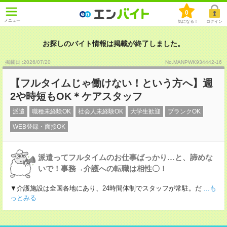
0
メニュー
気になる！
ログイン
お探しのバイト情報は掲載が終了しました。
掲載日 :2026
/
07
/
20
No.MANPWK934442-16
【フルタイムじゃ働けない！という方へ】週
2や時短もOK＊ケアスタッフ
派遣
職種未経験OK
社会人未経験OK
大学生歓迎
ブランクOK
WEB登録・面接OK
派遣ってフルタイムのお仕事ばっかり…と、諦めな
いで！事務→介護への転職は相性〇！
▼介護施設は全国各地にあり、24時間体制でスタッフが常駐。だ
...も
っとみる