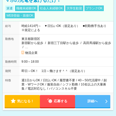
マホの充電を繋げるだけ！
派遣
職種未経験OK
社会人未経験OK
大学生歓迎
ブランクOK
WEB登録・面接OK
時給1414円～ ▼日払いOK（規定あり） ■初勤務手当あり
給与
※規定による
東京都新宿区
勤務地
新宿駅から徒歩
/
新宿三丁目駅から徒歩
/
高田馬場駅から徒歩
/
…
物流企業
9:00～18:00
勤務時間
即日～OK！ 1日～働けます＾＾（規定あり）
期間
週1日からOK
/
日払いOK
/
履歴書不要
/
40～50代活躍中
/
副
特徴
業・WワークOK
/
服装自由
/
シフト勤務
/
10名以上の大量募
集
/
電話対応なし
/
パソコンスキル不要
気になる！
応募する
詳細へ