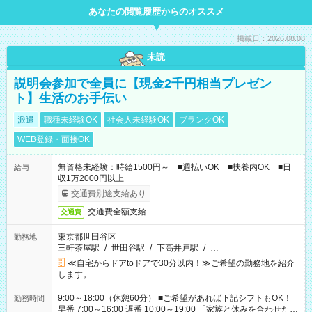
あなたの閲覧履歴からのオススメ
掲載日：2026.08.08
未読
説明会参加で全員に【現金2千円相当プレゼン
ト】生活のお手伝い
派遣
職種未経験OK
社会人未経験OK
ブランクOK
WEB登録・面接OK
無資格未経験：時給1500円～ ■週払いOK ■扶養内OK ■日
給与
収1万2000円以上
交通費別途支給あり
交通費全額支給
交通費
東京都世田谷区
勤務地
三軒茶屋駅
/
世田谷駅
/
下高井戸駅
/
…
≪自宅からドアtoドアで30分以内！≫ご希望の勤務地を紹介
します。
9:00～18:00（休憩60分） ■ご希望があれば下記シフトもOK！
勤務時間
早番 7:00～16:00 遅番 10:00～19:00 「家族と休みを合わせた