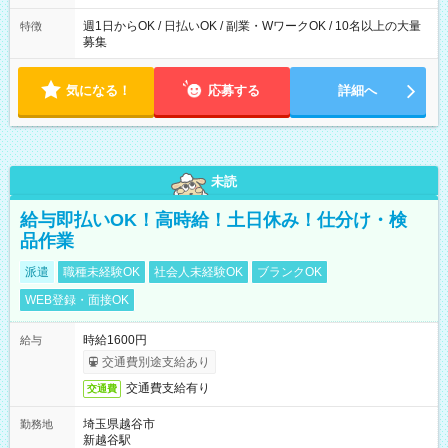
た時間になります。
週1日からOK / 日払いOK / 副業・WワークOK / 10名以上の大量
特徴
募集
気になる！
応募する
詳細へ
未読
給与即払いOK！高時給！土日休み！仕分け・検
品作業
派遣
職種未経験OK
社会人未経験OK
ブランクOK
WEB登録・面接OK
時給1600円
給与
交通費別途支給あり
交通費支給有り
交通費
埼玉県越谷市
勤務地
新越谷駅