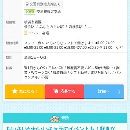
交通費別途支給あり
交通費規定支給
交通費
横浜市西区
勤務地
横浜駅
/
みなとみらい駅
/
西横浜駅
/
…
イベント会場
＜シフト例＞ いろいろなシフトで働けます！ ■7:00-24:00
勤務時間
■8:00-21:00 ■9:00-21:00 ■18:00-翌7:00 ■20:30-翌11:00 など
単発1日～OK!
期間
週1日からOK
/
日払いOK
/
履歴書不要
/
40～50代活躍中
/
副
特徴
業・WワークOK
/
服装自由
/
シフト勤務
/
電話対応なし
/
パソ
コンスキル不要
気になる！
応募する
詳細へ
未読
ちいさいかわいいキャラのイベントも！好きな