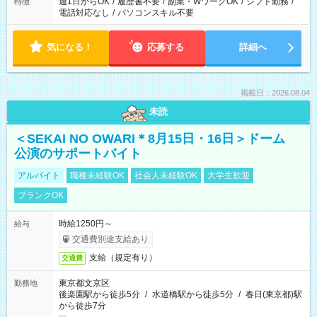
週1日からOK
/
履歴書不要
/
副業・WワークOK
/
シフト勤務
/
特徴
電話対応なし
/
パソコンスキル不要
気になる！
応募する
詳細へ
掲載日：2026.08.04
未読
＜SEKAI NO OWARI＊8月15日・16日＞ドーム
公演のサポートバイト
アルバイト
職種未経験OK
社会人未経験OK
大学生歓迎
ブランクOK
時給1250円～
給与
交通費別途支給あり
支給（規定有り）
交通費
東京都文京区
勤務地
後楽園駅から徒歩5分
/
水道橋駅から徒歩5分
/
春日(東京都)駅
から徒歩7分