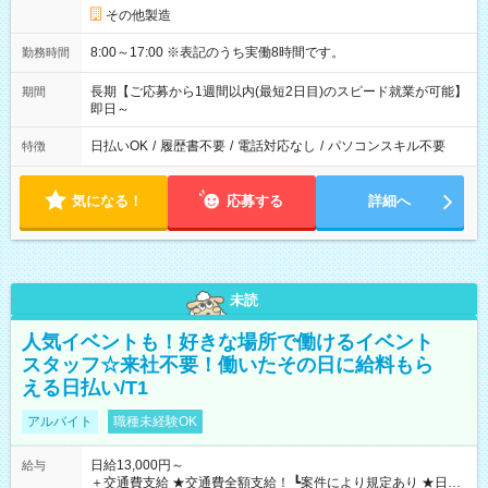
その他製造
8:00～17:00 ※表記のうち実働8時間です。
勤務時間
長期【ご応募から1週間以内(最短2日目)のスピード就業が可能】
期間
即日～
日払いOK
/
履歴書不要
/
電話対応なし
/
パソコンスキル不要
特徴
気になる！
応募する
詳細へ
未読
人気イベントも！好きな場所で働けるイベント
スタッフ☆来社不要！働いたその日に給料もら
える日払い/T1
アルバイト
職種未経験OK
日給13,000円～
給与
＋交通費支給 ★交通費全額支給！ ┗案件により規定あり ★日払