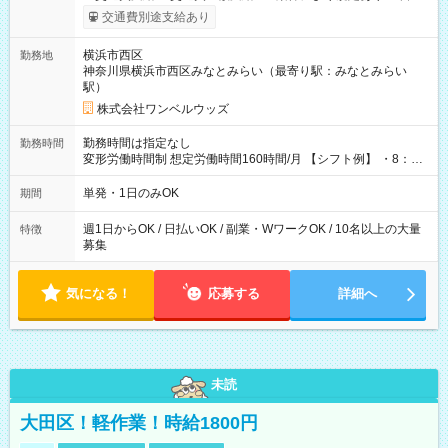
いOK！（規定あり） ┗働いたその日に現金GET♪ お仕事後はコ
交通費別途支給あり
ンビニATMから 日払い分を引き落とせます！ 【試用期間】試
用期間なし
横浜市西区
勤務地
神奈川県横浜市西区みなとみらい（最寄り駅：みなとみらい
駅）
株式会社ワンベルウッズ
勤務時間は指定なし
勤務時間
変形労働時間制 想定労働時間160時間/月 【シフト例】 ・8：00
～21：00
単発・1日のみOK
期間
週1日からOK / 日払いOK / 副業・WワークOK / 10名以上の大量
特徴
募集
気になる！
応募する
詳細へ
未読
大田区！軽作業！時給1800円