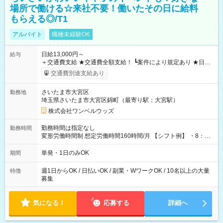
場所で働ける☆来社不要！働いたその日に給料
もらえる◎/T1
アルバイト
職種未経験OK
日給13,000円～
給与
＋交通費支給 ★交通費全額支給！ ┗案件により規定あり ★日払
いOK！（規定あり） ┗働いたその日に現金GET♪ お仕事後はコ
交通費別途支給あり
ンビニATMから 日払い分を引き落とせます！ 【試用期間】試
用期間なし
さいたま市大宮区
勤務地
埼玉県さいたま市大宮区錦町（最寄り駅：大宮駅）
株式会社ワンベルウッズ
勤務時間は指定なし
勤務時間
変形労働時間制 想定労働時間160時間/月 【シフト例】 ・8：00
～21：00
単発・1日のみOK
期間
週1日からOK / 日払いOK / 副業・WワークOK / 10名以上の大量
特徴
募集
気になる！
応募する
詳細へ