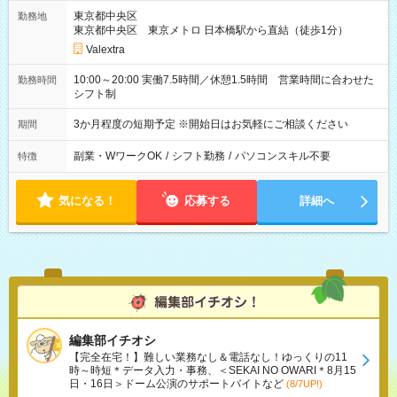
東京都中央区
勤務地
東京都中央区 東京メトロ 日本橋駅から直結（徒歩1分）
Valextra
10:00～20:00 実働7.5時間／休憩1.5時間 営業時間に合わせた
勤務時間
シフト制
3か月程度の短期予定 ※開始日はお気軽にご相談ください
期間
副業・WワークOK
/
シフト勤務
/
パソコンスキル不要
特徴
気になる！
応募する
詳細へ
編集部イチオシ
【完全在宅！】難しい業務なし＆電話なし！ゆっくりの11
時～時短＊データ入力・事務、＜SEKAI NO OWARI＊8月15
日・16日＞ドーム公演のサポートバイトなど
(8/7UP!)