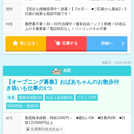
い」 「余裕を持って夕飯の準備がしたい」 「できれば残業はし
たくない」 など、ご希望を教えてくださいね。 ※Wワーク希望
【現在も積極採用中！急募！】2カ月～ ■ご応募から最短2～3
期間
の方へ 今ご覧のお仕事で希望する勤務時間と、もう1つのお仕事
日後の就業も相談可能です！
の勤務時間。 合計で週40時間を超える場合は応募できません。
履歴書不要
/
40～50代活躍中
/
服装自由
/
シフト勤務
/
10名以
特徴
上の大量募集
/
電話対応なし
/
パソコンスキル不要
気になる！
応募する
詳細へ
掲載日：2026.08.08
未読
【オープニング募集】おばあちゃんのお散歩付
き添いも仕事の1つ
派遣
職種未経験OK
社会人未経験OK
ブランクOK
WEB登録・面接OK
無資格未経験：時給1500円～ ■週払いOK ■扶養内OK ■日
給与
収1万2000円以上
交通費別途支給あり