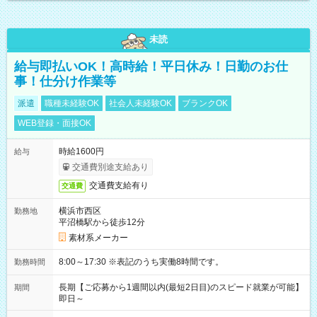
未読
給与即払いOK！高時給！平日休み！日勤のお仕
事！仕分け作業等
派遣
職種未経験OK
社会人未経験OK
ブランクOK
WEB登録・面接OK
時給1600円
給与
交通費別途支給あり
交通費支給有り
交通費
横浜市西区
勤務地
平沼橋駅から徒歩12分
素材系メーカー
8:00～17:30 ※表記のうち実働8時間です。
勤務時間
長期【ご応募から1週間以内(最短2日目)のスピード就業が可能】
期間
即日～