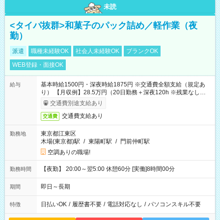
未読
<タイパ抜群>和菓子のパック詰め／軽作業（夜
勤）
派遣
職種未経験OK
社会人未経験OK
ブランクOK
WEB登録・面接OK
基本時給1500円・深夜時給1875円 ※交通費全額支給（規定あ
給与
り） 【月収例】28.5万円（20日勤務＋深夜120h ※残業なしの場
合）
交通費別途支給あり
交通費支給あり
交通費
東京都江東区
勤務地
木場(東京都)駅
/
東陽町駅
/
門前仲町駅
空調ありの職場!
【夜勤】 20:00～翌5:00 休憩60分 [実働]8時間00分
勤務時間
即日～長期
期間
日払いOK
/
履歴書不要
/
電話対応なし
/
パソコンスキル不要
特徴