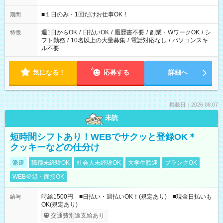
etc ★最短で3時間で5,120円のお仕事から 15時間で2万円近く稼
げるお仕事も！ ご希望のお時間に合わせてご紹介！ ※シフトは
■１日のみ・1回だけお仕事OK！
期間
現場によって異なります。 ※勿論、休憩時間はあるのでご安心
ください！
週1日からOK
/
日払いOK
/
履歴書不要
/
副業・WワークOK
/
シ
特徴
フト勤務
/
10名以上の大量募集
/
電話対応なし
/
パソコンスキ
ル不要
気になる！
応募する
詳細へ
掲載日：2026.08.07
未読
短時間シフトあり！WEBでサクッと登録OK＊
クッキーなどの仕分け
派遣
職種未経験OK
社会人未経験OK
大学生歓迎
ブランクOK
WEB登録・面接OK
時給1500円 ■日払い・週払いOK！(規定あり) ■現金日払いも
給与
OK(規定あり)
交通費別途支給あり