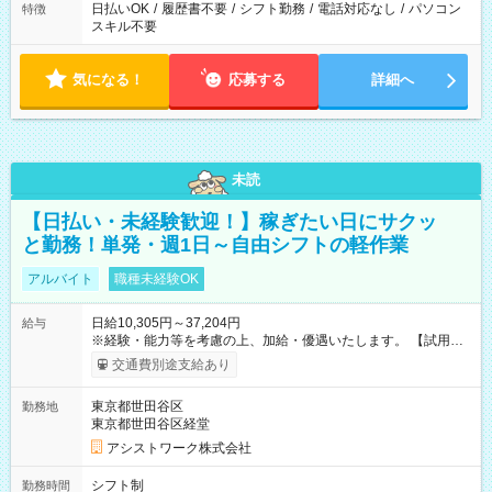
日払いOK
/
履歴書不要
/
シフト勤務
/
電話対応なし
/
パソコン
特徴
スキル不要
気になる！
応募する
詳細へ
未読
【日払い・未経験歓迎！】稼ぎたい日にサクッ
と勤務！単発・週1日～自由シフトの軽作業
アルバイト
職種未経験OK
日給10,305円～37,204円
給与
※経験・能力等を考慮の上、加給・優遇いたします。 【試用期
間】試用期間なし
交通費別途支給あり
東京都世田谷区
勤務地
東京都世田谷区経堂
アシストワーク株式会社
シフト制
勤務時間