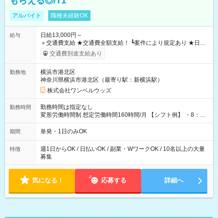
もらえる◎/T1
アルバイト
職種未経験OK
日給13,000円～
給与
＋交通費支給 ★交通費全額支給！ ┗案件により規定あり ★日払
いOK！（規定あり） ┗働いたその日に現金GET♪ お仕事後はコ
交通費別途支給あり
ンビニATMから 日払い分を引き落とせます！ 【試用期間】試
用期間なし
横浜市港北区
勤務地
神奈川県横浜市港北区（最寄り駅：新横浜駅）
株式会社ワンベルウッズ
勤務時間は指定なし
勤務時間
変形労働時間制 想定労働時間160時間/月 【シフト例】 ・8：00
～21：00
単発・1日のみOK
期間
週1日からOK / 日払いOK / 副業・WワークOK / 10名以上の大量
特徴
募集
気になる！
応募する
詳細へ