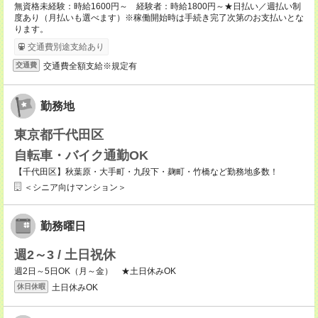
無資格未経験：時給1600円～ 経験者：時給1800円～★日払い／週払い制
度あり（月払いも選べます）※稼働開始時は手続き完了次第のお支払いとな
ります。
交通費別途支給あり
交通費全額支給※規定有
交通費
勤務地
東京都千代田区
自転車・バイク通勤OK
【千代田区】秋葉原・大手町・九段下・麹町・竹橋など勤務地多数！
＜シニア向けマンション＞
勤務曜日
週2～3 / 土日祝休
週2日～5日OK（月～金） ★土日休みOK
土日休みOK
休日休暇