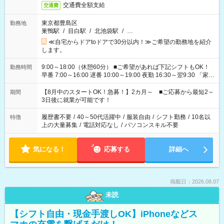
交通費全額支給
交通費
東京都豊島区
勤務地
巣鴨駅
/
目白駅
/
北池袋駅
/
…
≪自宅からドアtoドアで30分以内！≫ご希望の勤務地を紹介
します。
9:00～18:00（休憩60分） ■ご希望があれば下記シフトもOK！
勤務時間
早番 7:00～16:00 遅番 10:00～19:00 夜勤 16:30～翌9:30 「家族
と休みを合わせたい」 「余裕を持って夕飯の準備がしたい」
「できれば残業はしたくない」 など、ご希望を教えてください
【8月中のスタートOK！急募！】2カ月～ ■ご応募から最短2～
期間
ね。 ※Wワーク希望の方へ 今ご覧のお仕事で希望する勤務時間
3日後に就業が可能です！
と、もう1つのお仕事の勤務時間。 合計で週40時間を超える場
合は応募できません。
履歴書不要
/
40～50代活躍中
/
服装自由
/
シフト勤務
/
10名以
特徴
上の大量募集
/
電話対応なし
/
パソコンスキル不要
気になる！
応募する
詳細へ
掲載日：2026.08.07
未読
【シフト自由・現金手渡しOK】iPhoneなどス