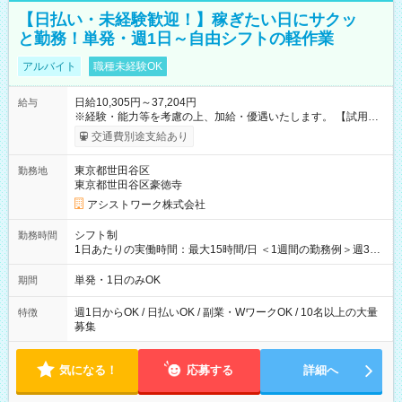
【日払い・未経験歓迎！】稼ぎたい日にサクッ
と勤務！単発・週1日～自由シフトの軽作業
アルバイト
職種未経験OK
日給10,305円～37,204円
給与
※経験・能力等を考慮の上、加給・優遇いたします。 【試用期
間】試用期間なし
交通費別途支給あり
東京都世田谷区
勤務地
東京都世田谷区豪徳寺
アシストワーク株式会社
シフト制
勤務時間
1日あたりの実働時間：最大15時間/日 ＜1週間の勤務例＞週3回
勤務 勤務：月・水・金 休み：火・木・土・日 好きな時にお仕事
可能です！ ※1日あたりの最大実働時間は日勤、夜勤共に勤務し
単発・1日のみOK
期間
た時間になります。
週1日からOK / 日払いOK / 副業・WワークOK / 10名以上の大量
特徴
募集
気になる！
応募する
詳細へ