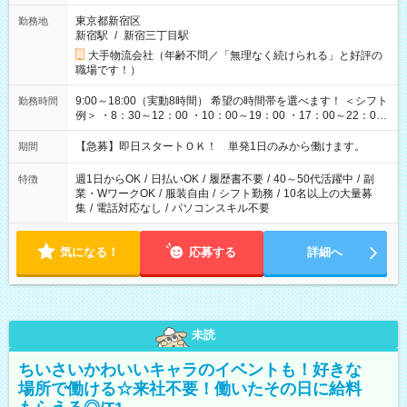
東京都新宿区
勤務地
新宿駅
/
新宿三丁目駅
大手物流会社（年齢不問／「無理なく続けられる」と好評の
職場です！）
9:00～18:00（実動8時間） 希望の時間帯を選べます！ ＜シフト
勤務時間
例＞ ・8：30～12：00 ・10：00～19：00 ・17：00～22：00
・13：00～22：00 ・22：00～翌6：00 など
【急募】即日スタートＯＫ！ 単発1日のみから働けます。
期間
週1日からOK
/
日払いOK
/
履歴書不要
/
40～50代活躍中
/
副
特徴
業・WワークOK
/
服装自由
/
シフト勤務
/
10名以上の大量募
集
/
電話対応なし
/
パソコンスキル不要
気になる！
応募する
詳細へ
未読
ちいさいかわいいキャラのイベントも！好きな
場所で働ける☆来社不要！働いたその日に給料