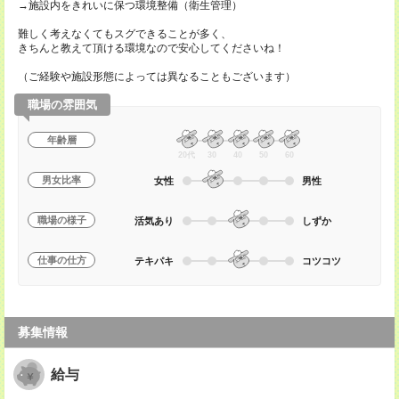
→施設内をきれいに保つ環境整備（衛生管理）
難しく考えなくてもスグできることが多く、
きちんと教えて頂ける環境なので安心してくださいね！
（ご経験や施設形態によっては異なることもございます）
職場の雰囲気
年齢層
20代
30
40
50
60
男女比率
女性
男性
職場の様子
活気あり
しずか
仕事の仕方
テキパキ
コツコツ
募集情報
給与