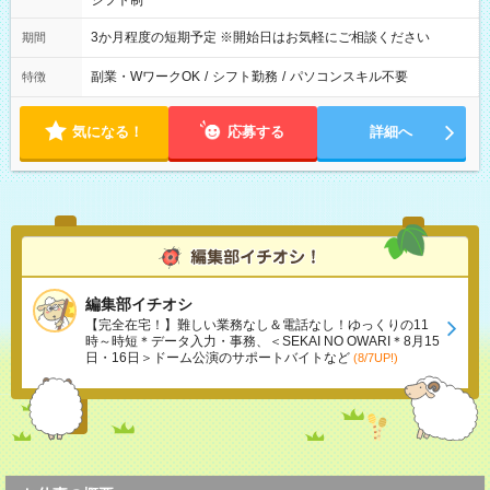
シフト制
3か月程度の短期予定 ※開始日はお気軽にご相談ください
期間
副業・WワークOK
/
シフト勤務
/
パソコンスキル不要
特徴
気になる！
応募する
詳細へ
編集部イチオシ
【完全在宅！】難しい業務なし＆電話なし！ゆっくりの11
時～時短＊データ入力・事務、＜SEKAI NO OWARI＊8月15
日・16日＞ドーム公演のサポートバイトなど
(8/7UP!)