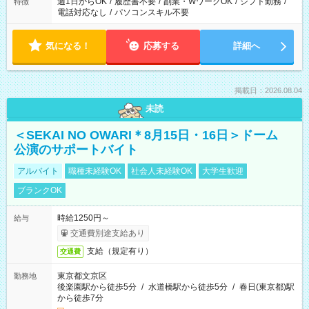
週1日からOK
/
履歴書不要
/
副業・WワークOK
/
シフト勤務
/
特徴
電話対応なし
/
パソコンスキル不要
気になる！
応募する
詳細へ
掲載日：2026.08.04
未読
＜SEKAI NO OWARI＊8月15日・16日＞ドーム
公演のサポートバイト
アルバイト
職種未経験OK
社会人未経験OK
大学生歓迎
ブランクOK
時給1250円～
給与
交通費別途支給あり
支給（規定有り）
交通費
東京都文京区
勤務地
後楽園駅から徒歩5分
/
水道橋駅から徒歩5分
/
春日(東京都)駅
から徒歩7分