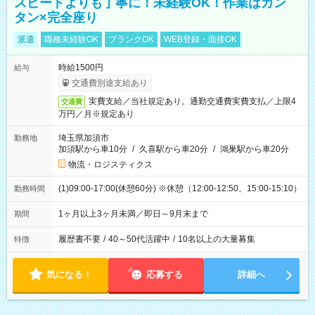
スピードよりも丁寧に！未経験OK！作業はカン
タン×完全座り
派遣
職種未経験OK
ブランクOK
WEB登録・面接OK
時給1500円
給与
交通費別途支給あり
実費支給／当社規定あり。通勤交通費実費支払／上限4
交通費
万円／月※規定あり
埼玉県加須市
勤務地
加須駅から車10分
/
久喜駅から車20分
/
鴻巣駅から車20分
物流・ロジスティクス
(1)09:00-17:00(休憩60分) ※休憩（12:00-12:50、15:00-15:10）
勤務時間
1ヶ月以上3ヶ月未満／即日～9月末まで
期間
履歴書不要
/
40～50代活躍中
/
10名以上の大量募集
特徴
気になる！
応募する
詳細へ