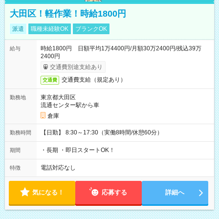
大田区！軽作業！時給1800円
派遣
職種未経験OK
ブランクOK
時給1800円 日額平均1万4400円/月額30万2400円/残込39万
給与
2400円
交通費別途支給あり
交通費支給（規定あり）
交通費
東京都大田区
勤務地
流通センター駅から車
倉庫
【日勤】 8:30～17:30（実働8時間/休憩60分）
勤務時間
・長期 ・即日スタートOK！
期間
電話対応なし
特徴
気になる！
応募する
詳細へ