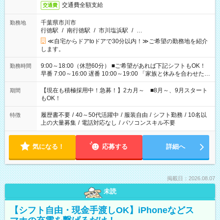
交通費全額支給
交通費
千葉県市川市
勤務地
行徳駅
/
南行徳駅
/
市川塩浜駅
/
…
≪自宅からドアtoドアで30分以内！≫ご希望の勤務地を紹介
します。
9:00～18:00（休憩60分） ■ご希望があれば下記シフトもOK！
勤務時間
早番 7:00～16:00 遅番 10:00～19:00 「家族と休みを合わせた
い」 「余裕を持って夕飯の準備がしたい」 「できれば残業はし
たくない」 など、ご希望を教えてくださいね。 ※Wワーク希望
【現在も積極採用中！急募！】2カ月～ ■8月～、9月スタート
期間
の方へ 今ご覧のお仕事で希望する勤務時間と、もう1つのお仕事
もOK！
の勤務時間。 合計で週40時間を超える場合は応募できません。
履歴書不要
/
40～50代活躍中
/
服装自由
/
シフト勤務
/
10名以
特徴
上の大量募集
/
電話対応なし
/
パソコンスキル不要
気になる！
応募する
詳細へ
掲載日：2026.08.07
未読
【シフト自由・現金手渡しOK】iPhoneなどス