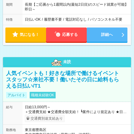
長期【ご応募から1週間以内(最短2日目)のスピード就業が可能】
期間
即日～
日払いOK
/
履歴書不要
/
電話対応なし
/
パソコンスキル不要
特徴
気になる！
応募する
詳細へ
未読
人気イベントも！好きな場所で働けるイベント
スタッフ☆来社不要！働いたその日に給料もら
える日払い/T1
アルバイト
職種未経験OK
日給13,000円～
給与
＋交通費支給 ★交通費全額支給！ ┗案件により規定あり ★日払
いOK！（規定あり） ┗働いたその日に現金GET♪ お仕事後はコ
交通費別途支給あり
ンビニATMから 日払い分を引き落とせます！ 【試用期間】試
用期間なし
東京都豊島区
勤務地