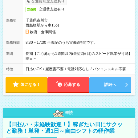
交通費別途支給あり
交通費支給有り
交通費
千葉県市川市
勤務地
西船橋駅から車15分
物流・倉庫関係
8:30～17:30 ※表記のうち実働8時間です。
勤務時間
長期【ご応募から1週間以内(最短2日目)のスピード就業が可能】
期間
即日～
日払いOK
/
履歴書不要
/
電話対応なし
/
パソコンスキル不要
特徴
気になる！
応募する
詳細へ
未読
【日払い・未経験歓迎！】稼ぎたい日にサクッ
と勤務！単発・週1日～自由シフトの軽作業