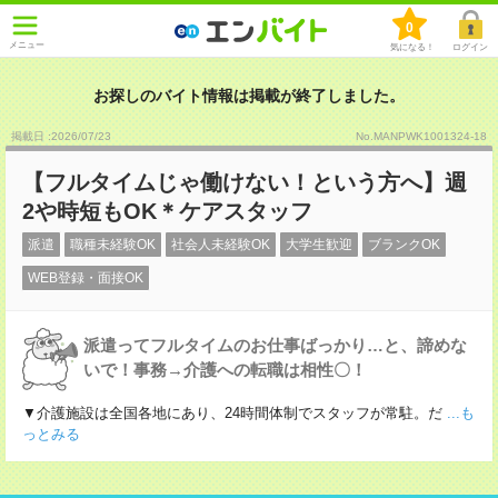
0
メニュー
気になる！
ログイン
お探しのバイト情報は掲載が終了しました。
掲載日 :2026
/
07
/
23
No.MANPWK1001324-18
【フルタイムじゃ働けない！という方へ】週
2や時短もOK＊ケアスタッフ
派遣
職種未経験OK
社会人未経験OK
大学生歓迎
ブランクOK
WEB登録・面接OK
派遣ってフルタイムのお仕事ばっかり…と、諦めな
いで！事務→介護への転職は相性〇！
▼介護施設は全国各地にあり、24時間体制でスタッフが常駐。だ
...も
っとみる