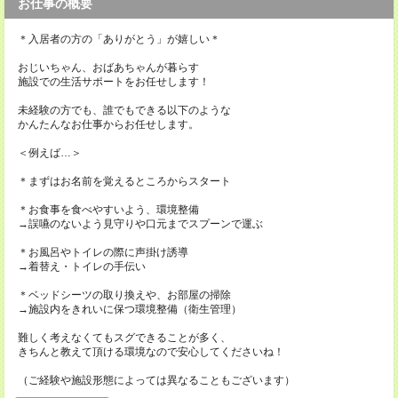
お仕事の概要
＊入居者の方の「ありがとう」が嬉しい＊
おじいちゃん、おばあちゃんが暮らす
施設での生活サポートをお任せします！
未経験の方でも、誰でもできる以下のような
かんたんなお仕事からお任せします。
＜例えば…＞
＊まずはお名前を覚えるところからスタート
＊お食事を食べやすいよう、環境整備
→誤嚥のないよう見守りや口元までスプーンで運ぶ
＊お風呂やトイレの際に声掛け誘導
→着替え・トイレの手伝い
＊ベッドシーツの取り換えや、お部屋の掃除
→施設内をきれいに保つ環境整備（衛生管理）
難しく考えなくてもスグできることが多く、
きちんと教えて頂ける環境なので安心してくださいね！
（ご経験や施設形態によっては異なることもございます）