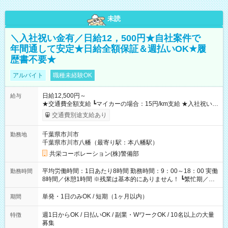
未読
＼入社祝い金有／日給12，500円★自社案件で
年間通して安定★日給全額保証＆週払いOK★履
歴書不要★
アルバイト
職種未経験OK
日給12,500円～
給与
★交通費全額支給 ┗マイカーの場合：15円/km支給 ★入社祝い金
「5万円」あり ★残業手当 ┗残業代は別途全額支給いたします ---
交通費別途支給あり
-- 【法定研修※規定あり】 ・勤務期間：4日間 ・勤務時間：実働
5時間／休憩2時間 ・研修手当：合計3万3600円／28時間 ※時給
千葉県市川市
勤務地
1200円×7ｈ×4日間 （休憩2時間分も給与が発生します♪） 【試
千葉県市川市八幡（最寄り駅：本八幡駅）
用期間】試用期間あり 試用期間の長さ：3ヶ月 雇用形態、給与
は本採用時と同じです。
共栄コーポレーション(株)警備部
平均労働時間：1日あたり8時間 勤務時間：9：00～18：00 実働
勤務時間
8時間／休憩1時間 ※残業は基本的にありません！ ┗繁忙期／多
忙期にお願いする場合あり ┗残業代は別途全額支給いたします！
平均労働時間：1日あたり8時間 勤務時間：9：00～18：00 実働
単発・1日のみOK / 短期（1ヶ月以内）
期間
8時間／休憩1時間 ※残業は基本的にありません！ ┗繁忙期／多
忙期にお願いする場合あり ┗残業代は別途全額支給いたします！
週1日からOK / 日払いOK / 副業・WワークOK / 10名以上の大量
特徴
募集