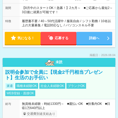
と休みを合わせたい」 「余裕を持って夕飯の準備がしたい」
「できれば残業はしたくない」 など、ご希望を教えてください
【8月中のスタートOK！急募！】2カ月～ ■ご応募から最短2～
期間
ね。 ※Wワーク希望の方へ 今ご覧のお仕事で希望する勤務時間
3日後に就業が可能です！
と、もう1つのお仕事の勤務時間。 合計で週40時間を超える場
合は応募できません。
履歴書不要
/
40～50代活躍中
/
服装自由
/
シフト勤務
/
10名以
特徴
上の大量募集
/
電話対応なし
/
パソコンスキル不要
気になる！
応募する
詳細へ
掲載日：2026.08.04
未読
説明会参加で全員に【現金2千円相当プレゼン
ト】生活のお手伝い
派遣
職種未経験OK
社会人未経験OK
ブランクOK
WEB登録・面接OK
無資格未経験：時給1330円～ ■週払いOK ■扶養内OK ■日
給与
収1万640円以上
交通費別途支給あり