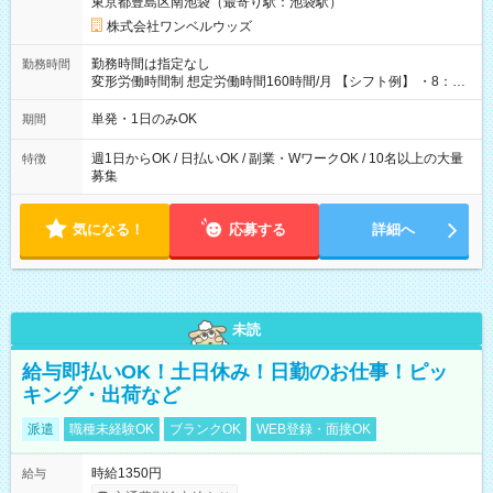
東京都豊島区南池袋（最寄り駅：池袋駅）
株式会社ワンベルウッズ
勤務時間は指定なし
勤務時間
変形労働時間制 想定労働時間160時間/月 【シフト例】 ・8：00
～21：00
単発・1日のみOK
期間
週1日からOK / 日払いOK / 副業・WワークOK / 10名以上の大量
特徴
募集
気になる！
応募する
詳細へ
未読
給与即払いOK！土日休み！日勤のお仕事！ピッ
キング・出荷など
派遣
職種未経験OK
ブランクOK
WEB登録・面接OK
時給1350円
給与