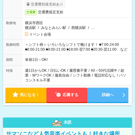
交通費別途支給あり
交通費規定支給
交通費
横浜市西区
勤務地
横浜駅
/
みなとみらい駅
/
西横浜駅
/
…
イベント会場
＜シフト例＞ いろいろなシフトで働けます！ ■7:00-24:00
勤務時間
■8:00-21:00 ■9:00-21:00 ■18:00-翌7:00 ■20:30-翌11:00 など
単発1日～OK!
期間
週1日からOK
/
日払いOK
/
履歴書不要
/
40～50代活躍中
/
副
特徴
業・WワークOK
/
服装自由
/
シフト勤務
/
電話対応なし
/
パソ
コンスキル不要
気になる！
応募する
詳細へ
未読
サマソニなど人気音楽イベントも！好きな場所