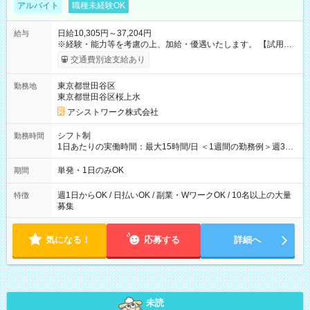
アルバイト
職種未経験OK
日給10,305円～37,204円
給与
※経験・能力等を考慮の上、加給・優遇いたします。 【試用期
間】試用期間なし
交通費別途支給あり
東京都世田谷区
勤務地
東京都世田谷区桜上水
アシストワーク株式会社
シフト制
勤務時間
1日あたりの実働時間：最大15時間/日 ＜1週間の勤務例＞週3回
勤務 勤務：月・水・金 休み：火・木・土・日 好きな時にお仕事
可能です！ ※1日あたりの最大実働時間は日勤、夜勤共に勤務し
単発・1日のみOK
期間
た時間になります。
週1日からOK / 日払いOK / 副業・WワークOK / 10名以上の大量
特徴
募集
気になる！
応募する
詳細へ
未読