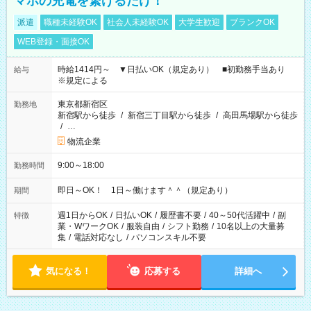
マホの充電を繋げるだけ！
派遣
職種未経験OK
社会人未経験OK
大学生歓迎
ブランクOK
WEB登録・面接OK
時給1414円～ ▼日払いOK（規定あり） ■初勤務手当あり
給与
※規定による
東京都新宿区
勤務地
新宿駅から徒歩
/
新宿三丁目駅から徒歩
/
高田馬場駅から徒歩
/
…
物流企業
9:00～18:00
勤務時間
即日～OK！ 1日～働けます＾＾（規定あり）
期間
週1日からOK
/
日払いOK
/
履歴書不要
/
40～50代活躍中
/
副
特徴
業・WワークOK
/
服装自由
/
シフト勤務
/
10名以上の大量募
集
/
電話対応なし
/
パソコンスキル不要
気になる！
応募する
詳細へ