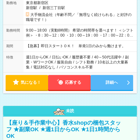
東京都新宿区
勤務地
新宿駅
/
新宿三丁目駅
大手物流会社（年齢不問／「無理なく続けられる」と好評の
職場です！）
9:00～18:00（実動8時間） 希望の時間帯を選べます！ ＜シフト
勤務時間
例＞ ・8：30～12：00 ・10：00～19：00 ・17：00～22：00
・13：00～22：00 ・22：00～翌6：00 など
【急募】即日スタートＯＫ！ 単発1日のみから働けます。
期間
週1日からOK
/
日払いOK
/
履歴書不要
/
40～50代活躍中
/
副
特徴
業・WワークOK
/
服装自由
/
シフト勤務
/
10名以上の大量募
集
/
電話対応なし
/
パソコンスキル不要
気になる！
応募する
詳細へ
未読
【座り＆手作業中心】香水shopの梱包スタッ
フ ★副業OK ★週1日からOK ★1日1時間から
OK