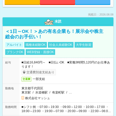
掲載日：2026.08.08
未読
＜1日～OK！＞あの有名企業も！展示会や株主
総会のお手伝い！
アルバイト
職種未経験OK
社会人未経験OK
大学生歓迎
ブランクOK
WEB登録・面接OK
■日給16,840円～ ■日払いOK ■実働3時間5,120円のお仕事あ
給与
ります！
交通費別途支給あり
一部支給
交通費
東京都千代田区
勤務地
東京駅
/
水道橋駅
/
有楽町駅
/
…
株式会社マッシュ
■シフト例 ・07:00～19:30 ・09:00～12:00 ・10:00～17:00 ・
勤務時間
18:00～23:00 ・19:00～07:00 ・20:00～09:00 ・22:00～06:00
etc ★最短で3時間で5,120円のお仕事から 15時間で2万円近く稼