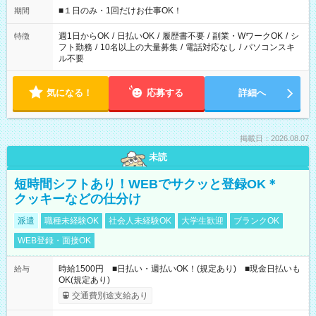
げるお仕事も！ ご希望のお時間に合わせてご紹介！ ※シフトは
■１日のみ・1回だけお仕事OK！
期間
現場によって異なります。 ※勿論、休憩時間はあるのでご安心
ください！
週1日からOK
/
日払いOK
/
履歴書不要
/
副業・WワークOK
/
シ
特徴
フト勤務
/
10名以上の大量募集
/
電話対応なし
/
パソコンスキ
ル不要
気になる！
応募する
詳細へ
掲載日：2026.08.07
未読
短時間シフトあり！WEBでサクッと登録OK＊
クッキーなどの仕分け
派遣
職種未経験OK
社会人未経験OK
大学生歓迎
ブランクOK
WEB登録・面接OK
時給1500円 ■日払い・週払いOK！(規定あり) ■現金日払いも
給与
OK(規定あり)
交通費別途支給あり