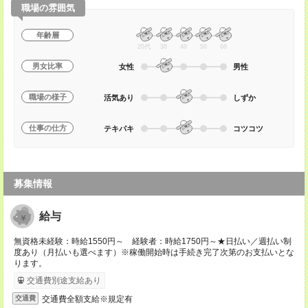
職場の雰囲気
年齢層
20代
30
40
50
60
男女比率
女性
男性
職場の様子
活気あり
しずか
仕事の仕方
テキパキ
コツコツ
募集情報
給与
無資格未経験：時給1550円～ 経験者：時給1750円～★日払い／週払い制
度あり（月払いも選べます）※稼働開始時は手続き完了次第のお支払いとな
ります。
交通費別途支給あり
交通費全額支給※規定有
交通費