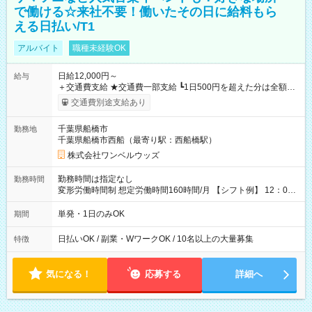
で働ける☆来社不要！働いたその日に給料もら
える日払い/T1
アルバイト
職種未経験OK
日給12,000円～
給与
＋交通費支給 ★交通費一部支給 ┗1日500円を超えた分は全額支
給！ ※往復500円以内の方は自己負担となります ★日払いOK！
交通費別途支給あり
（規定あり） ┗働いたその日に現金GET♪ お仕事後はコンビニ
ATMから 日払い分を引き落とせます！ 【試用期間】試用期間
千葉県船橋市
勤務地
なし
千葉県船橋市西船（最寄り駅：西船橋駅）
株式会社ワンベルウッズ
勤務時間は指定なし
勤務時間
変形労働時間制 想定労働時間160時間/月 【シフト例】 12：00
～22：00
単発・1日のみOK
期間
日払いOK / 副業・WワークOK / 10名以上の大量募集
特徴
気になる！
応募する
詳細へ