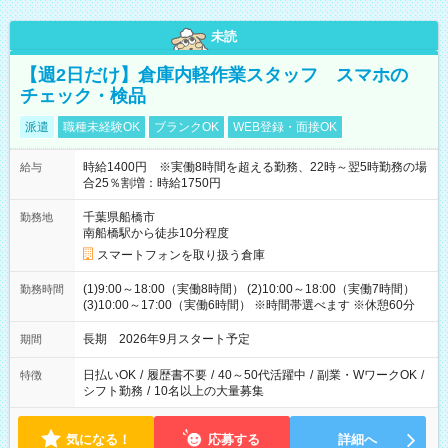
未読
【週2日だけ】倉庫内軽作業スタッフ スマホの
チェック・検品
派遣
職種未経験OK
ブランクOK
WEB登録・面接OK
時給1400円 ※実働8時間を超える勤務、22時～翌5時勤務の場
給与
合25％割増：時給1750円
千葉県船橋市
勤務地
南船橋駅から徒歩10分程度
スマートフォンを取り扱う倉庫
(1)9:00～18:00（実働8時間） (2)10:00～18:00（実働7時間）
勤務時間
(3)10:00～17:00（実働6時間） ※時間帯選べます ※休憩60分
長期 2026年9月スタート予定
期間
日払いOK
/
履歴書不要
/
40～50代活躍中
/
副業・WワークOK
/
特徴
シフト勤務
/
10名以上の大量募集
気になる！
応募する
詳細へ