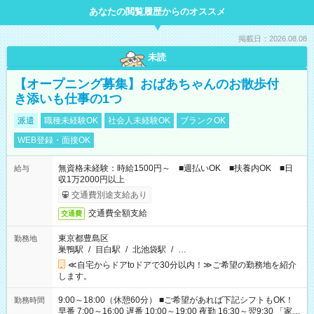
あなたの閲覧履歴からのオススメ
掲載日：2026.08.08
未読
【オープニング募集】おばあちゃんのお散歩付
き添いも仕事の1つ
派遣
職種未経験OK
社会人未経験OK
ブランクOK
WEB登録・面接OK
無資格未経験：時給1500円～ ■週払いOK ■扶養内OK ■日
給与
収1万2000円以上
交通費別途支給あり
交通費全額支給
交通費
東京都豊島区
勤務地
巣鴨駅
/
目白駅
/
北池袋駅
/
…
≪自宅からドアtoドアで30分以内！≫ご希望の勤務地を紹介
します。
9:00～18:00（休憩60分） ■ご希望があれば下記シフトもOK！
勤務時間
早番 7:00～16:00 遅番 10:00～19:00 夜勤 16:30～翌9:30 「家族