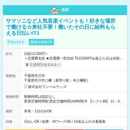
未読
サマソニなど人気音楽イベントも！好きな場所
で働ける☆来社不要！働いたその日に給料もら
える日払い/T1
アルバイト
職種未経験OK
日給12,000円～
給与
＋交通費支給 ★交通費一部支給 ┗1日500円を超えた分は全額支
給！ ※往復500円以内の方は自己負担となります ★日払いOK！
交通費別途支給あり
（規定あり） ┗働いたその日に現金GET♪ お仕事後はコンビニ
ATMから 日払い分を引き落とせます！ 【試用期間】試用期間
千葉県市川市
勤務地
なし
千葉県市川市八幡（最寄り駅：本八幡駅）
株式会社ワンベルウッズ
勤務時間は指定なし
勤務時間
変形労働時間制 想定労働時間160時間/月 【シフト例】 12：00
～22：00
単発・1日のみOK
期間
日払いOK / 副業・WワークOK / 10名以上の大量募集
特徴