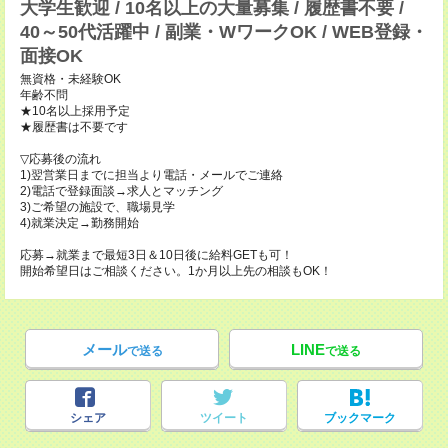
大学生歓迎 / 10名以上の大量募集 / 履歴書不要 /
40～50代活躍中 / 副業・WワークOK / WEB登録・
面接OK
無資格・未経験OK
年齢不問
★10名以上採用予定
★履歴書は不要です
▽応募後の流れ
1)翌営業日までに担当より電話・メールでご連絡
2)電話で登録面談→求人とマッチング
3)ご希望の施設で、職場見学
4)就業決定→勤務開始
応募→就業まで最短3日＆10日後に給料GETも可！
開始希望日はご相談ください。1か月以上先の相談もOK！
メール
LINE
で送る
で送る
シェア
ツイート
ブックマーク