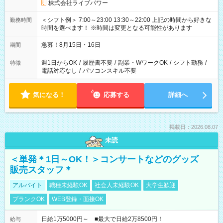
株式会社ライブパワー
＜シフト例＞ 7:00～23:00 13:30～22:00 上記の時間から好きな
勤務時間
時間を選べます！ ※時間は変更となる可能性があります
急募！8月15日・16日
期間
週1日からOK
/
履歴書不要
/
副業・WワークOK
/
シフト勤務
/
特徴
電話対応なし
/
パソコンスキル不要
気になる！
応募する
詳細へ
掲載日：2026.08.07
未読
＜単発＊1日～OK！＞コンサートなどのグッズ
販売スタッフ＊
アルバイト
職種未経験OK
社会人未経験OK
大学生歓迎
ブランクOK
WEB登録・面接OK
日給1万5000円～ ■最大で日給2万8500円！
給与