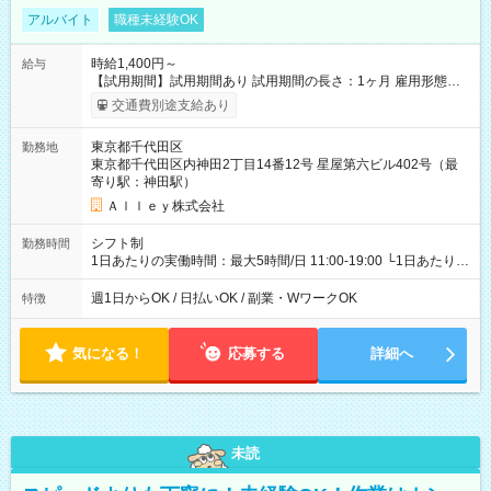
アルバイト
職種未経験OK
時給1,400円～
給与
【試用期間】試用期間あり 試用期間の長さ：1ヶ月 雇用形態、
給与は本採用時と同じです。
交通費別途支給あり
東京都千代田区
勤務地
東京都千代田区内神田2丁目14番12号 星屋第六ビル402号（最
寄り駅：神田駅）
Ａｌｌｅｙ株式会社
シフト制
勤務時間
1日あたりの実働時間：最大5時間/日 11:00-19:00 └1日あたりの
実働時間：1-5時間 └上記の時間帯内であれば、いつでも勤務可
能！ └平日・土曜日の中で、お好きな曜日でご勤務いただけま
週1日からOK / 日払いOK / 副業・WワークOK
特徴
す！ 【シフト例】 ・11:00～14:00 ・16:30～19:00 ・13:00～
18:00 などのように、自由な働き方が可能なお仕事です！
気になる！
応募する
詳細へ
未読