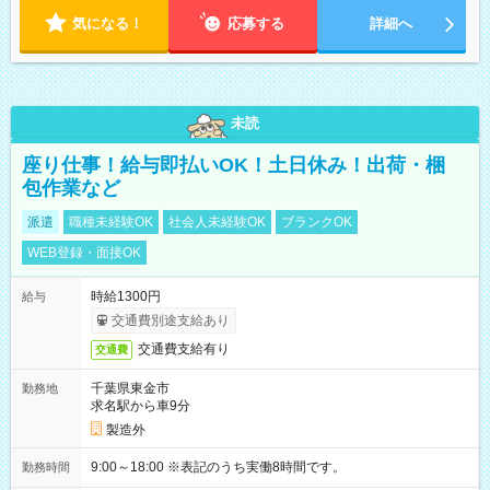
気になる！
応募する
詳細へ
未読
座り仕事！給与即払いOK！土日休み！出荷・梱
包作業など
派遣
職種未経験OK
社会人未経験OK
ブランクOK
WEB登録・面接OK
時給1300円
給与
交通費別途支給あり
交通費支給有り
交通費
千葉県東金市
勤務地
求名駅から車9分
製造外
9:00～18:00 ※表記のうち実働8時間です。
勤務時間