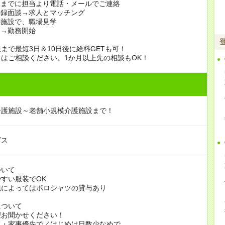
日までに担当より電話・メールでご連絡
登録面談→求人とマッチング
の施設で、職場見学
定→勤務開始
まで最短3日＆10日後に給料GETも可！
はご相談ください。1か月以上先の相談もOK！
介護施設～老舗小規模介護施設まで！
ビス
ついて
すい服装でOK
よってはポロシャツの貸与あり
について
お聞かせください！
家事優先で／はじめは日数少なめで