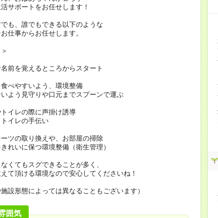
生活サポートをお任せします！
方でも、誰でもできる以下のような
なお仕事からお任せします。
…＞
お名前を覚えるところからスタート
を食べやすいよう、環境整備
ないよう見守りや口元までスプーンで運ぶ
やトイレの際に声掛け誘導
・トイレの手伝い
シーツの取り換えや、お部屋の掃除
をきれいに保つ環境整備（衛生管理）
えなくてもスグできることが多く、
教えて頂ける環境なので安心してくださいね！
や施設形態によっては異なることもございます）
雰囲気