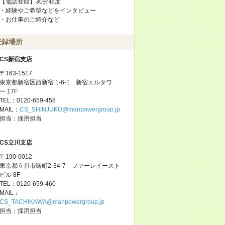
【電話登録】30分程度
・経験やご希望などをインタビュー
・お仕事のご紹介など
登録場所
CS新宿支店
〒163-1517
東京都新宿区西新宿 1-6-1 新宿エルタワ
ー 17F
TEL：0120-659-458
MAIL：
CS_SHINJUKU@manpowergroup.jp
担当：採用担当
CS立川支店
〒190-0012
東京都立川市曙町2-34-7 ファーレイースト
ビル 8F
TEL：0120-659-460
MAIL：
CS_TACHIKAWA@manpowergroup.jp
担当：採用担当