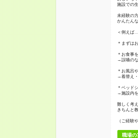
施設での
未経験の
かんたん
＜例えば
＊まずは
＊お食事
→誤嚥の
＊お風呂
→着替え
＊ベッド
→施設内
難しく考
きちんと
（ご経験
職場の