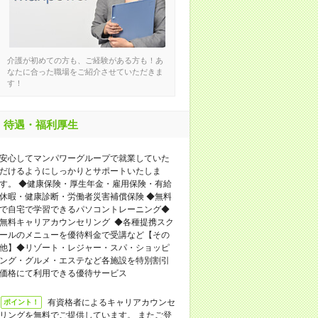
介護が初めての方も、ご経験がある方も！あ
なたに合った職場をご紹介させていただきま
す！
待遇・福利厚生
安心してマンパワーグループで就業していた
だけるようにしっかりとサポートいたしま
す。 ◆健康保険・厚生年金・雇用保険・有給
休暇・健康診断・労働者災害補償保険 ◆無料
で自宅で学習できるパソコントレーニング◆
無料キャリアカウンセリング ◆各種提携スク
ールのメニューを優待料金で受講など【その
他】◆リゾート・レジャー・スパ・ショッピ
ング・グルメ・エステなど各施設を特別割引
価格にて利用できる優待サービス
有資格者によるキャリアカウンセ
ポイント！
リングを無料でご提供しています。 またご登