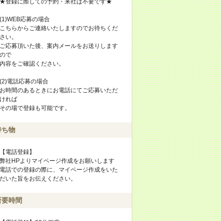
★登録に際しての予約・来社は不要です★
(1)WEB応募の場合
こちらからご連絡いたしますのでお待ちくだ
さい。
ご応募頂いた後、案内メールをお送りします
ので
内容をご確認ください。
(2)電話応募の場合
お時間のあるときにお電話にてご応募いただ
ければ
その場で登録も可能です。
持ち物
【電話登録】
弊社HPよりマイページ作成をお願いします
電話での登録の際に、マイページ作成をいた
だいた旨をお伝えください。
所要時間