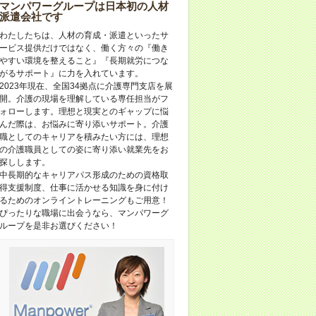
マンパワーグループは日本初の人材
派遣会社です
わたしたちは、人材の育成・派遣といったサ
ービス提供だけではなく、働く方々の『働き
やすい環境を整えること』『長期就労につな
がるサポート』に力を入れています。
2023年現在、全国34拠点に介護専門支店を展
開。介護の現場を理解している専任担当がフ
ォローします。理想と現実とのギャップに悩
んだ際は、お悩みに寄り添いサポート。介護
職としてのキャリアを積みたい方には、理想
の介護職員としての姿に寄り添い就業先をお
探しします。
中長期的なキャリアパス形成のための資格取
得支援制度、仕事に活かせる知識を身に付け
るためのオンライントレーニングもご用意！
ぴったりな職場に出会うなら、マンパワーグ
ループを是非お選びください！