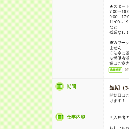
★スター
7:00～16:
9:00～17:
11:00～19
など
残業なし
※Wワーク
ません
※法令に基
※労働者
業はご案
残
残業時間
期間
短期（3
開始日は
けます！
仕事内容
＊入居者
おじいち