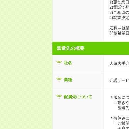
1)翌営業
2)電話で
3)ご希望
4)就業決
応募→就業
開始希望日
派遣先の概要
社名
人気大手
業種
介護サー
配属先について
＊服装に
→動きや
派遣先に
＊お休み
→ご希望
子育て・