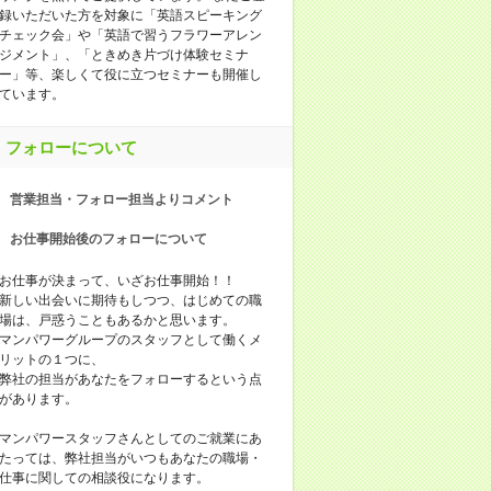
録いただいた方を対象に「英語スピーキング
チェック会」や「英語で習うフラワーアレン
ジメント」、「ときめき片づけ体験セミナ
ー」等、楽しくて役に立つセミナーも開催し
ています。
フォローについて
営業担当・フォロー担当よりコメント
お仕事開始後のフォローについて
お仕事が決まって、いざお仕事開始！！
新しい出会いに期待もしつつ、はじめての職
場は、戸惑うこともあるかと思います。
マンパワーグループのスタッフとして働くメ
リットの１つに、
弊社の担当があなたをフォローするという点
があります。
マンパワースタッフさんとしてのご就業にあ
たっては、弊社担当がいつもあなたの職場・
仕事に関しての相談役になります。