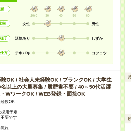
層
20代
30
40
50
60
比率
女性
男性
様子
活気あり
しずか
仕方
テキパキ
コツコツ
OK / 社会人未経験OK / ブランクOK / 大学生
10名以上の大量募集 / 履歴書不要 / 40～50代活躍
副業・WワークOK / WEB登録・面接OK
経験OK
上採用予定
は不要です
の流れ