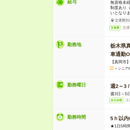
給与
無資格未経
制度あり
いとなり
交通費別
交通
交通費
勤務地
栃木県
車通勤O
【真岡市
＜シニア
勤務曜日
週2～3 
週3日～5
土
休日休暇
勤務時間
5ｈ以内O
★1日5時