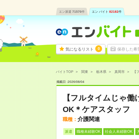
エン派遣
71570
件
エン バイト
82182
件
0
気になるリスト
保存した希
バイトTOP
関東
栃木県
真岡市
【フ
掲載日 :
2026
/
08
/
04
【フルタイムじゃ働
OK＊ケアスタッフ
介護関連
職種：
派遣
職種未経験OK
社会人未経験OK