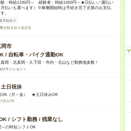
験：時給1330円～ 経験者：時給1450円～★日払い／週払い
（月払いも選べます）※稼働開始時は手続き完了次第のお支払
ます。
途支給あり
費全額支給※規定有
真岡市
K / 自転車・バイク通勤OK
】真岡・北真岡・久下田・寺内・北山など勤務地多数！
向けマンション＞
/ 土日祝休
日OK（月～金） ★土日休みOK
日休みOK
K / シフト勤務 / 残業なし
間～の時短シフトOK