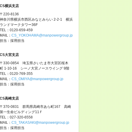
CS横浜支店
〒220-8136
神奈川県横浜市西区みなとみらい 2-2-1 横浜
ランドマークタワー36F
TEL：0120-659-459
MAIL：
CS_YOKOHAMA@manpowergroup.jp
担当：採用担当
CS大宮支店
〒330-0854 埼玉県さいたま市大宮区桜木
町 1-10-16 シーノ大宮ノースウイング 9階
TEL：0120-769-355
MAIL：
CS_OMIYA@manpowergroup.jp
担当：採用担当
CS高崎支店
〒370-0831 群馬県高崎市あら町167 高崎
第一生命ビルディング11Ｆ
TEL：027-320-6558
MAIL：
CS_TAKASAKI@manpowergroup.jp
担当：採用担当