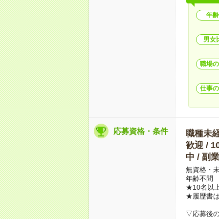
年齢
男女
職場の
仕事の
応募資格・条件
職種未経験
歓迎 / 
中 / 
無資格・未
年齢不問
★10名以
★履歴書
▽応募後