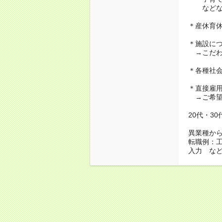
などな
＊産休育
＊施設に
→こだわ
＊各種社
＊直接雇
→ご希望
20代・3
異業種か
転職例：
入力 な