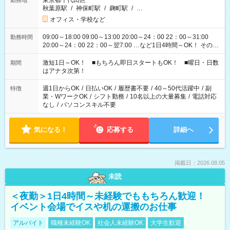
東京都千代田区
勤務地
秋葉原駅
/
神保町駅
/
麹町駅
/
…
オフィス・学校など
09:00～18:00 09:00～13:00 20:00～24：00 22：00～31:00
勤務時間
20:00～24：00 22：00～翌7:00 …など1日4時間～OK！ その他
シフトもございます！ お気軽にご相談ください！
激短1日～OK！ ■もちろん即日スタートもOK！ ■曜日・日数
期間
はアナタ次第！
週1日からOK
/
日払いOK
/
履歴書不要
/
40～50代活躍中
/
副
特徴
業・WワークOK
/
シフト勤務
/
10名以上の大量募集
/
電話対応
なし
/
パソコンスキル不要
気になる！
応募する
詳細へ
掲載日：2026.08.05
未読
＜夜勤＞1日4時間～未経験でももちろん歓迎！
イベント会場でイスや机の運搬のお仕事
アルバイト
職種未経験OK
社会人未経験OK
大学生歓迎