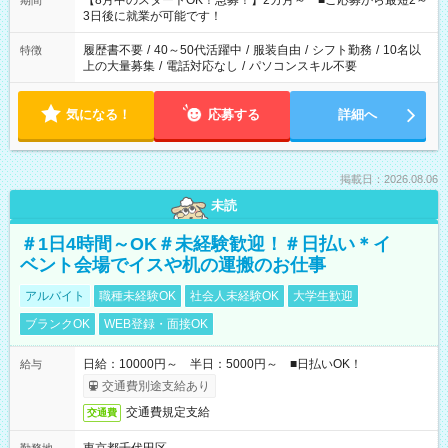
【8月中のスタートOK！急募！】2カ月～ ■ご応募から最短2～
期間
ね。 ※Wワーク希望の方へ 今ご覧のお仕事で希望する勤務時間
3日後に就業が可能です！
と、もう1つのお仕事の勤務時間。 合計で週40時間を超える場
合は応募できません。
履歴書不要
/
40～50代活躍中
/
服装自由
/
シフト勤務
/
10名以
特徴
上の大量募集
/
電話対応なし
/
パソコンスキル不要
気になる！
応募する
詳細へ
掲載日：2026.08.06
未読
＃1日4時間～OK＃未経験歓迎！＃日払い＊イ
ベント会場でイスや机の運搬のお仕事
アルバイト
職種未経験OK
社会人未経験OK
大学生歓迎
ブランクOK
WEB登録・面接OK
日給：10000円～ 半日：5000円～ ■日払いOK！
給与
交通費別途支給あり
交通費規定支給
交通費