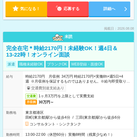
気になる！
応募する
詳細へ
掲載日：2026.08.08
未読
完全在宅＊時給2170円！未経験OK！週4日＆
13-22時！オンライン面談
派遣
職種未経験OK
ブランクOK
WEB登録・面接OK
時給2170円 月収例 34万円 時給2170円×実働8h×週5日×4
給与
週 ※月収例を保証するものではありません。※給与即受取りサ
ービス利用可（利用条件有）
交通費別途支給あり
1ヶ月3万円を上限として実費支給
交通費
30万円～
月収例
東京都港区
勤務地
田町(東京都)駅から徒歩4分
/
三田(東京都)駅から徒歩6分
コンサルタント・シンクタンク
13:00-22:00（休憩60分）実働8時間（残業少なめ！）
勤務時間