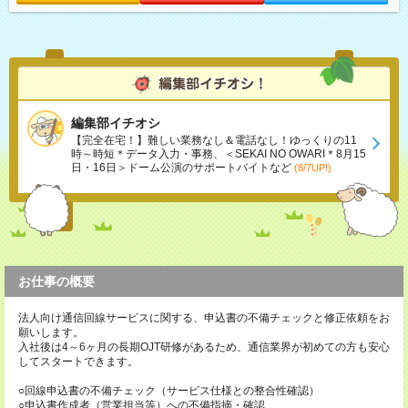
編集部イチオシ
【完全在宅！】難しい業務なし＆電話なし！ゆっくりの11
時～時短＊データ入力・事務、＜SEKAI NO OWARI＊8月15
日・16日＞ドーム公演のサポートバイトなど
(8/7UP!)
お仕事の概要
法人向け通信回線サービスに関する、申込書の不備チェックと修正依頼をお
願いします。
入社後は4～6ヶ月の長期OJT研修があるため、通信業界が初めての方も安心
してスタートできます。
○回線申込書の不備チェック（サービス仕様との整合性確認）
○申込書作成者（営業担当等）への不備指摘・確認