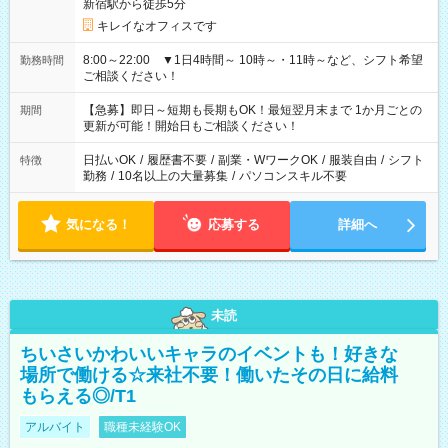
新宿駅から徒歩5分
キレイなオフィスです
8:00～22:00 ▼1日4時間～ 10時～・11時～など、シフト希望
勤務時間
ご相談ください！
【急募】即日～短期も長期もOK！最短翌月末まで 1か月ごとの
期間
更新が可能！開始日もご相談ください！
日払いOK
/
履歴書不要
/
副業・WワークOK
/
服装自由
/
シフト
特徴
勤務
/
10名以上の大量募集
/
パソコンスキル不要
気になる！
応募する
詳細へ
未読
ちいさいかわいいキャラのイベントも！好きな
場所で働ける☆来社不要！働いたその日に給料
もらえる◎/T1
アルバイト
職種未経験OK