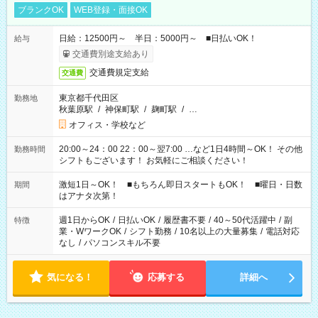
ブランクOK
WEB登録・面接OK
日給：12500円～ 半日：5000円～ ■日払いOK！
給与
交通費別途支給あり
交通費規定支給
交通費
東京都千代田区
勤務地
秋葉原駅
/
神保町駅
/
麹町駅
/
…
オフィス・学校など
20:00～24：00 22：00～翌7:00 …など1日4時間～OK！ その他
勤務時間
シフトもございます！ お気軽にご相談ください！
激短1日～OK！ ■もちろん即日スタートもOK！ ■曜日・日数
期間
はアナタ次第！
週1日からOK
/
日払いOK
/
履歴書不要
/
40～50代活躍中
/
副
特徴
業・WワークOK
/
シフト勤務
/
10名以上の大量募集
/
電話対応
なし
/
パソコンスキル不要
気になる！
応募する
詳細へ