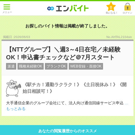
0
メニュー
気になる！
ログイン
お探しのバイト情報は掲載が終了しました。
掲載日 :2026
/
06
/
03
No.AHTAL2104sin
【NTTグループ】＼週3～4日在宅／未経験
OK！申込書チェックなど＠7月スタート
派遣
職種未経験OK
ブランクOK
WEB登録・面接OK
《駅チカ！通勤ラクラク！》《土日祝休み！》《開
始日相談可！》
大手通信企業のグループ会社にて、法人向け通信回線サービス申込
...
もっとみる
あなたの閲覧履歴からのオススメ