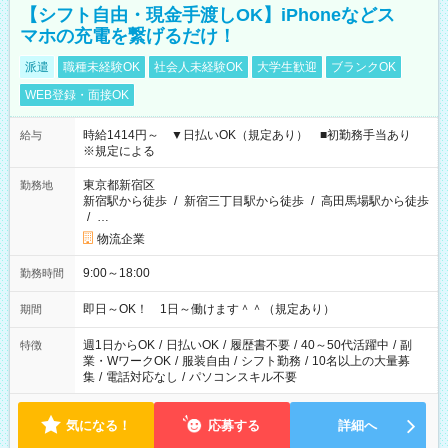
【シフト自由・現金手渡しOK】iPhoneなどス
マホの充電を繋げるだけ！
派遣
職種未経験OK
社会人未経験OK
大学生歓迎
ブランクOK
WEB登録・面接OK
時給1414円～ ▼日払いOK（規定あり） ■初勤務手当あり
給与
※規定による
東京都新宿区
勤務地
新宿駅から徒歩
/
新宿三丁目駅から徒歩
/
高田馬場駅から徒歩
/
…
物流企業
9:00～18:00
勤務時間
即日～OK！ 1日～働けます＾＾（規定あり）
期間
週1日からOK
/
日払いOK
/
履歴書不要
/
40～50代活躍中
/
副
特徴
業・WワークOK
/
服装自由
/
シフト勤務
/
10名以上の大量募
集
/
電話対応なし
/
パソコンスキル不要
気になる！
応募する
詳細へ