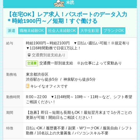
未読
【在宅OK】レア求人！パスポートのデータ入力
＊時給1900円～／短期！すぐ働ける
派遣
職種未経験OK
社会人未経験OK
大学生歓迎
ブランクOK
時給1900円～時給2100円 ▼日払い週払い可能！※規定有り
給与
▼1日6時間勤務で日収1万以上！
交通費別途支給あり
交通費一部別途支給 ※お仕事によって変動あり
交通費
東京都渋谷区
勤務地
渋谷駅から徒歩5分
/
神泉駅から徒歩5分
キレイなオフィスです
8:00～22:00 ▼1日4時間～ 10時～・11時～など、シフト希望
勤務時間
ご相談ください！
【急募】即日～短期も長期もOK！最短翌月末まで 1か月ごとの
期間
更新が可能！開始日もご相談ください！
日払いOK
/
履歴書不要
/
副業・WワークOK
/
服装自由
/
シフト
特徴
勤務
/
10名以上の大量募集
/
パソコンスキル不要