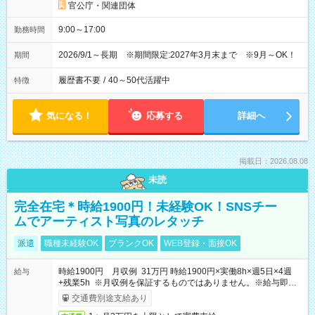
官公庁・関連団体
9:00～17:00
勤務時間
2026/9/1～長期 ※期間限定:2027年3月末まで ※9月～OK！
期間
履歴書不要
/
40～50代活躍中
特徴
気になる！
応募する
詳細へ
掲載日：2026.08.08
未読
完全在宅＊時給1900円！未経験OK！SNSチー
ムでアーティスト写真のレタッチ
派遣
職種未経験OK
ブランクOK
WEB登録・面接OK
時給1900円 月収例 31万円 時給1900円×実働8h×週5日×4週
給与
+残業5h ※月収例を保証するものではありません。※給与即受
取りサービス利用可（利用条件有）
交通費別途支給あり