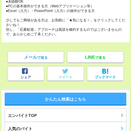
●未経験OK
●PCの基本操作ができる方（Webアプリケーション等）
●Excel（入力）・PowerPoint（入力）の操作ができる方
少しでもご興味がある方は、お気軽に「★気になる！」をクリックしてくだ
さいね！
但し、「応募歓迎」アプローチは面談を確約するものではございませんの
で、あらかじめご了承ください。
メール
LINE
で送る
で送る
シェア
ツイート
ブックマーク
かんたん検索はこちら
エンバイトTOP
人気のバイト