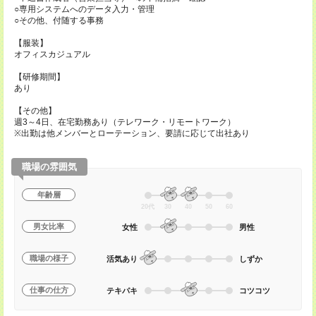
○専用システムへのデータ入力・管理
○その他、付随する事務
【服装】
オフィスカジュアル
【研修期間】
あり
【その他】
週3～4日、在宅勤務あり（テレワーク・リモートワーク）
※出勤は他メンバーとローテーション、要請に応じて出社あり
職場の雰囲気
年齢層
20代
30
40
50
60
男女比率
女性
男性
職場の様子
活気あり
しずか
仕事の仕方
テキパキ
コツコツ