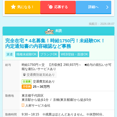
気になる！
応募する
詳細へ
掲載日：2026.08.07
未読
完全在宅＊4名募集！時給1750円！未経験OK！
内定通知書の内容確認など事務
派遣
職種未経験OK
ブランクOK
WEB登録・面接OK
時給1750円＋交 【月収例】290,937円～ ■給与の前払いが可
給与
能な速払いサービスあり
交通費別途支給あり
交通費支給あり
交通費
25～30万円
月収例
東京都千代田区
勤務地
東京駅から徒歩1分
/
京橋(東京都)駅から徒歩5分
人材サービス会社
9:30～18:15 ※残業はほとんどありません。※休憩60分。
勤務時間