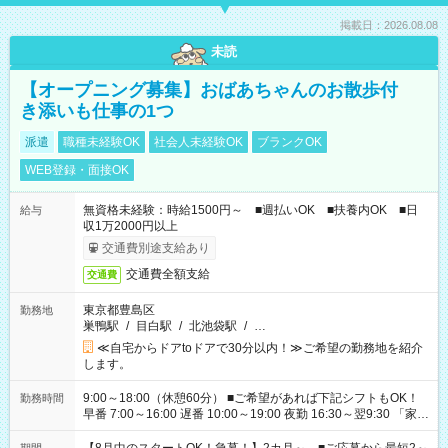
掲載日：2026.08.08
未読
【オープニング募集】おばあちゃんのお散歩付
き添いも仕事の1つ
派遣
職種未経験OK
社会人未経験OK
ブランクOK
WEB登録・面接OK
無資格未経験：時給1500円～ ■週払いOK ■扶養内OK ■日
給与
収1万2000円以上
交通費別途支給あり
交通費全額支給
交通費
東京都豊島区
勤務地
巣鴨駅
/
目白駅
/
北池袋駅
/
…
≪自宅からドアtoドアで30分以内！≫ご希望の勤務地を紹介
します。
9:00～18:00（休憩60分） ■ご希望があれば下記シフトもOK！
勤務時間
早番 7:00～16:00 遅番 10:00～19:00 夜勤 16:30～翌9:30 「家族
と休みを合わせたい」 「余裕を持って夕飯の準備がしたい」
「できれば残業はしたくない」 など、ご希望を教えてください