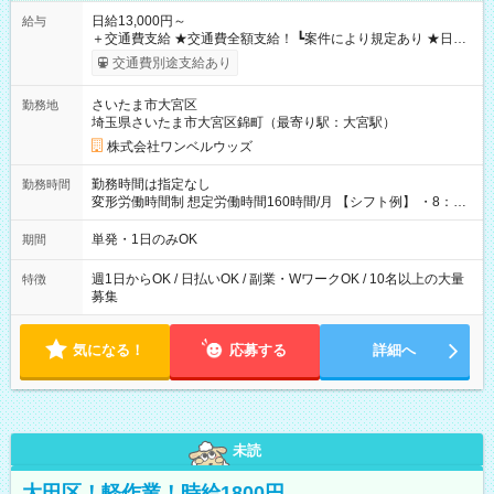
日給13,000円～
給与
＋交通費支給 ★交通費全額支給！ ┗案件により規定あり ★日払
いOK！（規定あり） ┗働いたその日に現金GET♪ お仕事後はコ
交通費別途支給あり
ンビニATMから 日払い分を引き落とせます！ 【試用期間】試
用期間なし
さいたま市大宮区
勤務地
埼玉県さいたま市大宮区錦町（最寄り駅：大宮駅）
株式会社ワンベルウッズ
勤務時間は指定なし
勤務時間
変形労働時間制 想定労働時間160時間/月 【シフト例】 ・8：00
～21：00
単発・1日のみOK
期間
週1日からOK / 日払いOK / 副業・WワークOK / 10名以上の大量
特徴
募集
気になる！
応募する
詳細へ
未読
大田区！軽作業！時給1800円