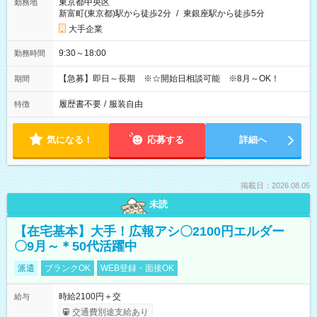
東京都中央区
勤務地
新富町(東京都)駅から徒歩2分
/
東銀座駅から徒歩5分
大手企業
9:30～18:00
勤務時間
【急募】即日～長期 ※☆開始日相談可能 ※8月～OK！
期間
履歴書不要
/
服装自由
特徴
気になる！
応募する
詳細へ
掲載日：2026.08.05
未読
【在宅基本】大手！広報アシ〇2100円エルダー
〇9月～＊50代活躍中
派遣
ブランクOK
WEB登録・面接OK
時給2100円＋交
給与
交通費別途支給あり