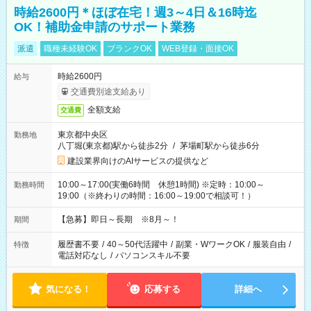
時給2600円＊ほぼ在宅！週3～4日＆16時迄
OK！補助金申請のサポート業務
派遣
職種未経験OK
ブランクOK
WEB登録・面接OK
時給2600円
給与
交通費別途支給あり
全額支給
交通費
東京都中央区
勤務地
八丁堀(東京都)駅から徒歩2分
/
茅場町駅から徒歩6分
建設業界向けのAIサービスの提供など
10:00～17:00(実働6時間 休憩1時間) ※定時：10:00～
勤務時間
19:00（※終わりの時間：16:00～19:00で相談可！）
【急募】即日～長期 ※8月～！
期間
履歴書不要
/
40～50代活躍中
/
副業・WワークOK
/
服装自由
/
特徴
電話対応なし
/
パソコンスキル不要
気になる！
応募する
詳細へ