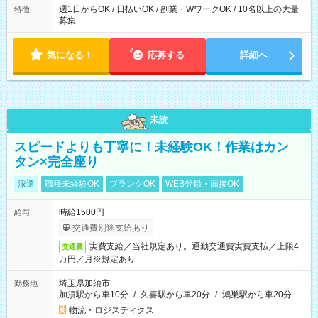
週1日からOK / 日払いOK / 副業・WワークOK / 10名以上の大量
特徴
募集
気になる！
応募する
詳細へ
未読
スピードよりも丁寧に！未経験OK！作業はカン
タン×完全座り
派遣
職種未経験OK
ブランクOK
WEB登録・面接OK
時給1500円
給与
交通費別途支給あり
実費支給／当社規定あり。通勤交通費実費支払／上限4
交通費
万円／月※規定あり
埼玉県加須市
勤務地
加須駅から車10分
/
久喜駅から車20分
/
鴻巣駅から車20分
物流・ロジスティクス