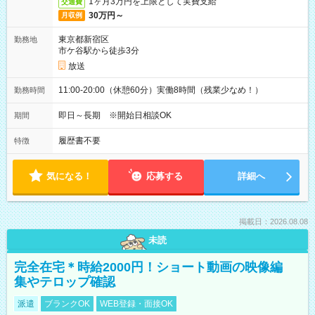
1ヶ月3万円を上限として実費支給
交通費
30万円～
月収例
東京都新宿区
勤務地
市ケ谷駅から徒歩3分
放送
11:00-20:00（休憩60分）実働8時間（残業少なめ！）
勤務時間
即日～長期 ※開始日相談OK
期間
履歴書不要
特徴
気になる！
応募する
詳細へ
掲載日：2026.08.08
未読
完全在宅＊時給2000円！ショート動画の映像編
集やテロップ確認
派遣
ブランクOK
WEB登録・面接OK