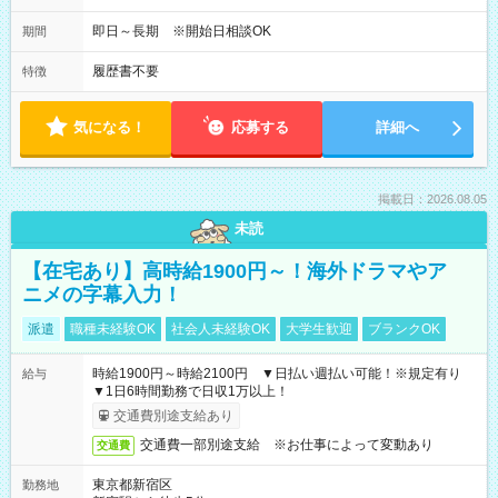
即日～長期 ※開始日相談OK
期間
履歴書不要
特徴
気になる！
応募する
詳細へ
掲載日：2026.08.05
未読
【在宅あり】高時給1900円～！海外ドラマやア
ニメの字幕入力！
派遣
職種未経験OK
社会人未経験OK
大学生歓迎
ブランクOK
時給1900円～時給2100円 ▼日払い週払い可能！※規定有り
給与
▼1日6時間勤務で日収1万以上！
交通費別途支給あり
交通費一部別途支給 ※お仕事によって変動あり
交通費
東京都新宿区
勤務地