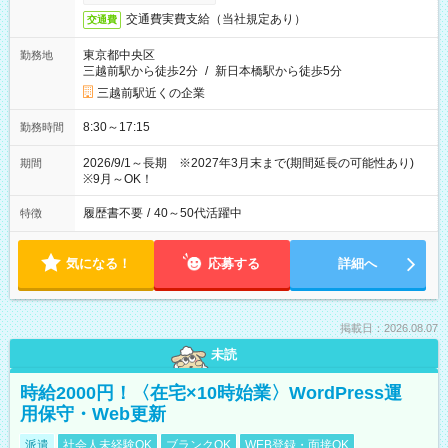
交通費実費支給（当社規定あり）
交通費
東京都中央区
勤務地
三越前駅から徒歩2分
/
新日本橋駅から徒歩5分
三越前駅近くの企業
8:30～17:15
勤務時間
2026/9/1～長期 ※2027年3月末まで(期間延長の可能性あり)
期間
※9月～OK！
履歴書不要
/
40～50代活躍中
特徴
気になる！
応募する
詳細へ
掲載日：2026.08.07
未読
時給2000円！〈在宅×10時始業〉WordPress運
用保守・Web更新
派遣
社会人未経験OK
ブランクOK
WEB登録・面接OK