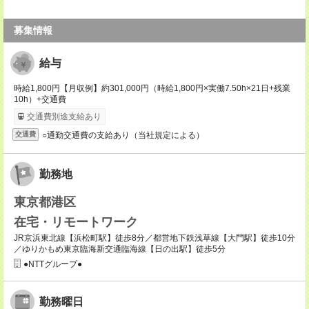
募集情報
給与
時給1,800円【月収例】約301,000円（時給1,800円×実働7.50h×21日+残業
10h）+交通費
交通費別途支給あり
○通勤交通費の支給あり（当社規定による）
交通費
勤務地
東京都港区
在宅・リモートワーク
JR京浜東北線【浜松町駅】徒歩8分／都営地下鉄浅草線【大門駅】徒歩10分
／ゆりかもめ東京臨海新交通臨海線【日の出駅】徒歩5分
●NTTグループ●
勤務曜日