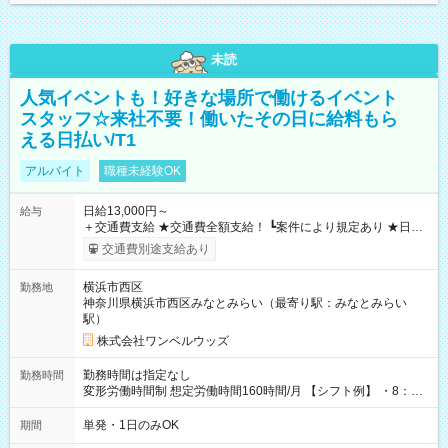
未読
人気イベントも！好きな場所で働けるイベント
スタッフ☆来社不要！働いたその日に給料もら
える日払い/T1
アルバイト
職種未経験OK
日給13,000円～
給与
＋交通費支給 ★交通費全額支給！ ┗案件により規定あり ★日払
いOK！（規定あり） ┗働いたその日に現金GET♪ お仕事後はコ
交通費別途支給あり
ンビニATMから 日払い分を引き落とせます！ 【試用期間】試
用期間なし
横浜市西区
勤務地
神奈川県横浜市西区みなとみらい（最寄り駅：みなとみらい
駅）
株式会社ワンベルウッズ
勤務時間は指定なし
勤務時間
変形労働時間制 想定労働時間160時間/月 【シフト例】 ・8：00
～21：00
単発・1日のみOK
期間