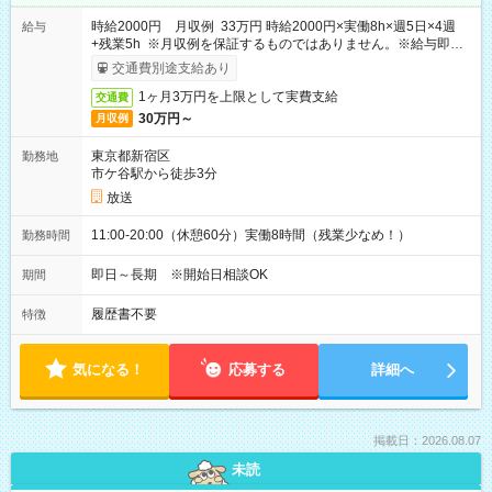
時給2000円 月収例 33万円 時給2000円×実働8h×週5日×4週
給与
+残業5h ※月収例を保証するものではありません。※給与即受
取りサービス利用可（利用条件有）
交通費別途支給あり
1ヶ月3万円を上限として実費支給
交通費
30万円～
月収例
東京都新宿区
勤務地
市ケ谷駅から徒歩3分
放送
11:00-20:00（休憩60分）実働8時間（残業少なめ！）
勤務時間
即日～長期 ※開始日相談OK
期間
履歴書不要
特徴
気になる！
応募する
詳細へ
掲載日：2026.08.07
未読