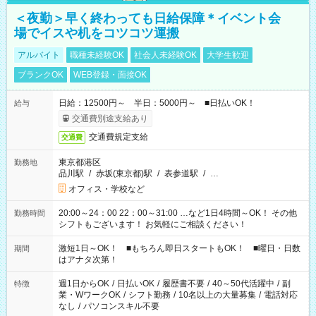
＜夜勤＞早く終わっても日給保障＊イベント会
場でイスや机をコツコツ運搬
アルバイト
職種未経験OK
社会人未経験OK
大学生歓迎
ブランクOK
WEB登録・面接OK
日給：12500円～ 半日：5000円～ ■日払いOK！
給与
交通費別途支給あり
交通費規定支給
交通費
東京都港区
勤務地
品川駅
/
赤坂(東京都)駅
/
表参道駅
/
…
オフィス・学校など
20:00～24：00 22：00～31:00 …など1日4時間～OK！ その他
勤務時間
シフトもございます！ お気軽にご相談ください！
激短1日～OK！ ■もちろん即日スタートもOK！ ■曜日・日数
期間
はアナタ次第！
週1日からOK
/
日払いOK
/
履歴書不要
/
40～50代活躍中
/
副
特徴
業・WワークOK
/
シフト勤務
/
10名以上の大量募集
/
電話対応
なし
/
パソコンスキル不要