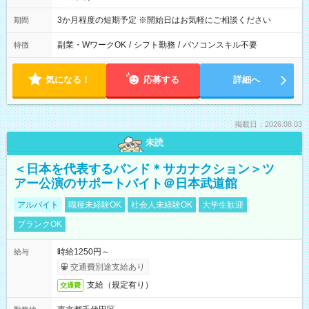
3か月程度の短期予定 ※開始日はお気軽にご相談ください
期間
副業・WワークOK
/
シフト勤務
/
パソコンスキル不要
特徴
気になる！
応募する
詳細へ
掲載日：2026.08.03
未読
＜日本を代表するバンド＊サカナクション＞ツ
アー公演のサポートバイト＠日本武道館
アルバイト
職種未経験OK
社会人未経験OK
大学生歓迎
ブランクOK
時給1250円～
給与
交通費別途支給あり
支給（規定有り）
交通費