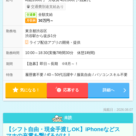
時給2800円 月収例 420,000円+残業代
給与
交通費別途支給あり
全額支給
交通費
30万円～
月収例
東京都渋谷区
勤務地
渋谷駅から徒歩1分
ライブ配信アプリの開発・提供
10:00～18:30(実働7時間30分 休憩1時間)
勤務時間
【急募】即日～長期 ※8月～！
期間
履歴書不要
/
40～50代活躍中
/
服装自由
/
パソコンスキル不要
特徴
気になる！
応募する
詳細へ
掲載日：2026.08.07
未読
【シフト自由・現金手渡しOK】iPhoneなどス
マホの充電を繋げるだけ！