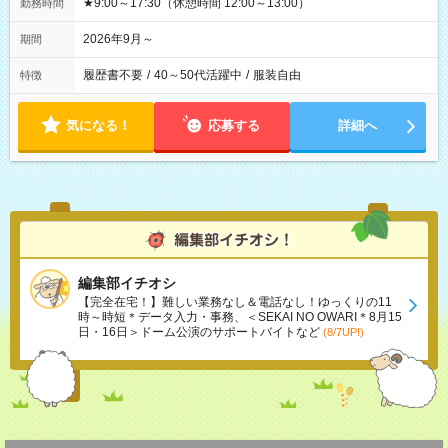
★9:00～17:30（休憩時間 12:00～13:00）
勤務時間
2026年9月～
期間
履歴書不要
/
40～50代活躍中
/
服装自由
特徴
気になる！
応募する
詳細へ
編集部イチオシ
【完全在宅！】難しい業務なし＆電話なし！ゆっくりの11
時～時短＊データ入力・事務、＜SEKAI NO OWARI＊8月15
日・16日＞ドーム公演のサポートバイトなど
(8/7UP!)