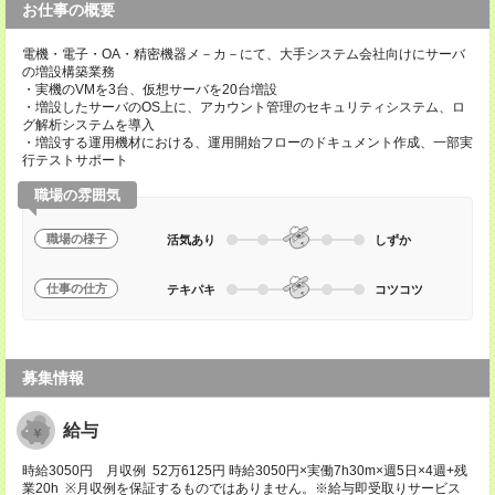
お仕事の概要
電機・電子・OA・精密機器メ－カ－にて、大手システム会社向けにサーバ
の増設構築業務
・実機のVMを3台、仮想サーバを20台増設
・増設したサーバのOS上に、アカウント管理のセキュリティシステム、ロ
グ解析システムを導入
・増設する運用機材における、運用開始フローのドキュメント作成、一部実
行テストサポート
職場の雰囲気
職場の様子
活気あり
しずか
仕事の仕方
テキパキ
コツコツ
募集情報
給与
時給3050円 月収例 52万6125円 時給3050円×実働7h30m×週5日×4週+残
業20h ※月収例を保証するものではありません。※給与即受取りサービス