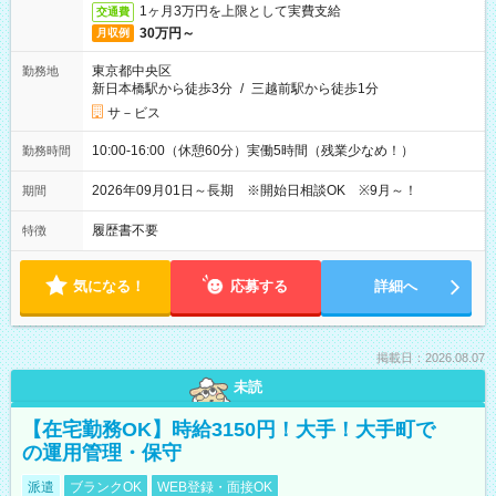
1ヶ月3万円を上限として実費支給
交通費
30万円～
月収例
東京都中央区
勤務地
新日本橋駅から徒歩3分
/
三越前駅から徒歩1分
サ－ビス
10:00-16:00（休憩60分）実働5時間（残業少なめ！）
勤務時間
2026年09月01日～長期 ※開始日相談OK ※9月～！
期間
履歴書不要
特徴
気になる！
応募する
詳細へ
掲載日：2026.08.07
未読
【在宅勤務OK】時給3150円！大手！大手町で
の運用管理・保守
派遣
ブランクOK
WEB登録・面接OK