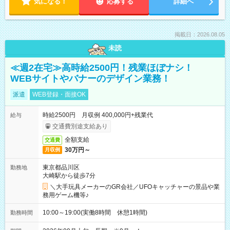
気になる！
応募する
詳細へ
掲載日：2026.08.05
未読
≪週2在宅≫高時給2500円！残業ほぼナシ！
WEBサイトやバナーのデザイン業務！
派遣
WEB登録・面接OK
時給2500円 月収例 400,000円+残業代
給与
交通費別途支給あり
全額支給
交通費
30万円～
月収例
東京都品川区
勤務地
大崎駅から徒歩7分
＼大手玩具メーカーのGR会社／UFOキャッチャーの景品や業
務用ゲーム機等♪
10:00～19:00(実働8時間 休憩1時間)
勤務時間