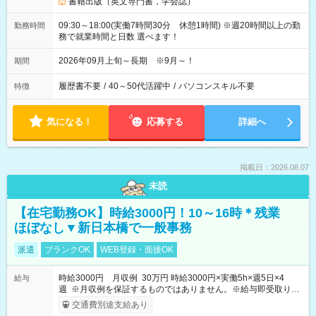
書籍出版（英文専門書，学会誌）
09:30～18:00(実働7時間30分 休憩1時間) ※週20時間以上の勤
勤務時間
務で就業時間と日数 選べます！
2026年09月上旬～長期 ※9月～！
期間
履歴書不要
/
40～50代活躍中
/
パソコンスキル不要
特徴
気になる！
応募する
詳細へ
掲載日：2026.08.07
未読
【在宅勤務OK】時給3000円！10～16時＊残業
ほぼなし▼新日本橋で一般事務
派遣
ブランクOK
WEB登録・面接OK
時給3000円 月収例 30万円 時給3000円×実働5h×週5日×4
給与
週 ※月収例を保証するものではありません。※給与即受取りサ
ービス利用可（利用条件有）
交通費別途支給あり