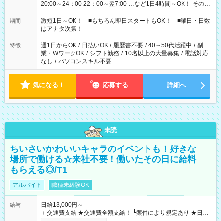
20:00～24：00 22：00～翌7:00 …など1日4時間～OK！ その他
シフトもございます！ お気軽にご相談ください！
激短1日～OK！ ■もちろん即日スタートもOK！ ■曜日・日数
期間
はアナタ次第！
週1日からOK
/
日払いOK
/
履歴書不要
/
40～50代活躍中
/
副
特徴
業・WワークOK
/
シフト勤務
/
10名以上の大量募集
/
電話対応
なし
/
パソコンスキル不要
気になる！
応募する
詳細へ
未読
ちいさいかわいいキャラのイベントも！好きな
場所で働ける☆来社不要！働いたその日に給料
もらえる◎/T1
アルバイト
職種未経験OK
日給13,000円～
給与
＋交通費支給 ★交通費全額支給！ ┗案件により規定あり ★日払
いOK！（規定あり） ┗働いたその日に現金GET♪ お仕事後はコ