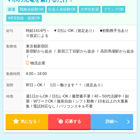
派遣
職種未経験OK
社会人未経験OK
大学生歓迎
ブランクOK
WEB登録・面接OK
時給1414円～ ▼日払いOK（規定あり） ■初勤務手当あり
給与
※規定による
東京都新宿区
勤務地
新宿駅から徒歩
/
新宿三丁目駅から徒歩
/
高田馬場駅から徒歩
/
…
物流企業
9:00～18:00
勤務時間
即日～OK！ 1日～働けます＾＾（規定あり）
期間
週1日からOK
/
日払いOK
/
履歴書不要
/
40～50代活躍中
/
副
特徴
業・WワークOK
/
服装自由
/
シフト勤務
/
10名以上の大量募
集
/
電話対応なし
/
パソコンスキル不要
気になる！
応募する
詳細へ