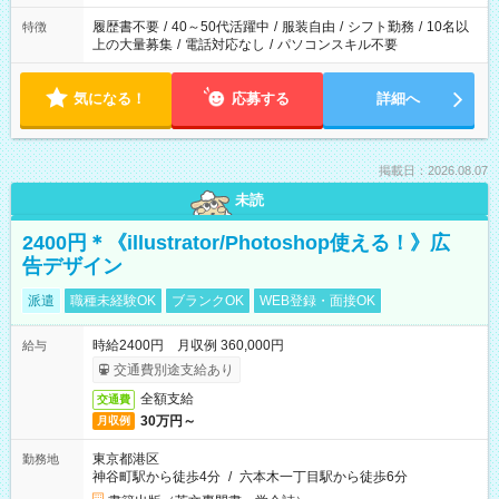
と、もう1つのお仕事の勤務時間。 合計で週40時間を超える場
合は応募できません。
履歴書不要
/
40～50代活躍中
/
服装自由
/
シフト勤務
/
10名以
特徴
上の大量募集
/
電話対応なし
/
パソコンスキル不要
気になる！
応募する
詳細へ
掲載日：2026.08.07
未読
2400円＊《illustrator/Photoshop使える！》広
告デザイン
派遣
職種未経験OK
ブランクOK
WEB登録・面接OK
時給2400円 月収例 360,000円
給与
交通費別途支給あり
全額支給
交通費
30万円～
月収例
東京都港区
勤務地
神谷町駅から徒歩4分
/
六本木一丁目駅から徒歩6分