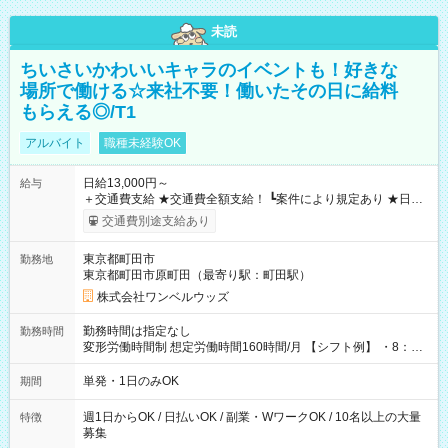
未読
ちいさいかわいいキャラのイベントも！好きな
場所で働ける☆来社不要！働いたその日に給料
もらえる◎/T1
アルバイト
職種未経験OK
日給13,000円～
給与
＋交通費支給 ★交通費全額支給！ ┗案件により規定あり ★日払
いOK！（規定あり） ┗働いたその日に現金GET♪ お仕事後はコ
交通費別途支給あり
ンビニATMから 日払い分を引き落とせます！ 【試用期間】試
用期間なし
東京都町田市
勤務地
東京都町田市原町田（最寄り駅：町田駅）
株式会社ワンベルウッズ
勤務時間は指定なし
勤務時間
変形労働時間制 想定労働時間160時間/月 【シフト例】 ・8：00
～21：00
単発・1日のみOK
期間
週1日からOK / 日払いOK / 副業・WワークOK / 10名以上の大量
特徴
募集