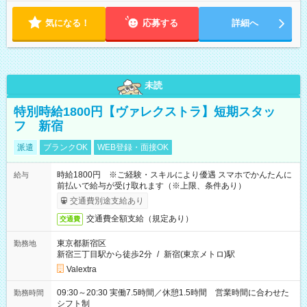
気になる！
応募する
詳細へ
未読
特別時給1800円【ヴァレクストラ】短期スタッ
フ 新宿
派遣
ブランクOK
WEB登録・面接OK
時給1800円 ※ご経験・スキルにより優遇 スマホでかんたんに
給与
前払いで給与が受け取れます（※上限、条件あり）
交通費別途支給あり
交通費全額支給（規定あり）
交通費
東京都新宿区
勤務地
新宿三丁目駅から徒歩2分
/
新宿(東京メトロ)駅
Valextra
09:30～20:30 実働7.5時間／休憩1.5時間 営業時間に合わせた
勤務時間
シフト制