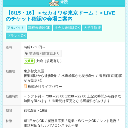
未読
【8/15・16】＜セカオワ＠東京ドーム！＞LIVE
のチケット確認や会場ご案内
アルバイト
職種未経験OK
社会人未経験OK
大学生歓迎
ブランクOK
時給1250円～
給与
交通費別途支給あり
支給（規定有り）
交通費
東京都文京区
勤務地
後楽園駅から徒歩5分
/
水道橋駅から徒歩5分
/
春日(東京都)駅
から徒歩7分
株式会社ライブパワー
＜シフト例＞ 7:00～23:00 13:30～22:00 上記の時間から好きな
勤務時間
時間を選べます！ ※時間は変更となる可能性があります
8月15日・16日
期間
週1日からOK
/
履歴書不要
/
副業・WワークOK
/
シフト勤務
/
特徴
電話対応なし
/
パソコンスキル不要