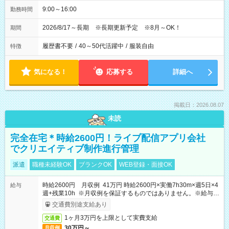
9:00～16:00
勤務時間
2026/8/17～長期 ※長期更新予定 ※8月～OK！
期間
履歴書不要
/
40～50代活躍中
/
服装自由
特徴
気になる！
応募する
詳細へ
掲載日：2026.08.07
未読
完全在宅＊時給2600円！ライブ配信アプリ会社
でクリエイティブ制作進行管理
派遣
職種未経験OK
ブランクOK
WEB登録・面接OK
時給2600円 月収例 41万円 時給2600円×実働7h30m×週5日×4
給与
週+残業10h ※月収例を保証するものではありません。※給与即
受取りサービス利用可（利用条件有）
交通費別途支給あり
1ヶ月3万円を上限として実費支給
交通費
30万円～
月収例