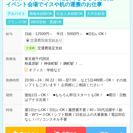
イベント会場でイスや机の運搬のお仕事
アルバイト
職種未経験OK
社会人未経験OK
大学生歓迎
ブランクOK
WEB登録・面接OK
日給：12500円～ 半日：5000円～ ■日払いOK！
給与
交通費別途支給あり
交通費規定支給
交通費
東京都千代田区
勤務地
秋葉原駅
/
神保町駅
/
麹町駅
/
…
オフィス・学校など
20:00～24：00 22：00～翌7:00 …など1日4時間～OK！ その他
勤務時間
シフトもございます！ お気軽にご相談ください！
激短1日～OK！ ■もちろん即日スタートもOK！ ■曜日・日数
期間
はアナタ次第！
週1日からOK
/
日払いOK
/
履歴書不要
/
40～50代活躍中
/
副
特徴
業・WワークOK
/
シフト勤務
/
10名以上の大量募集
/
電話対応
なし
/
パソコンスキル不要