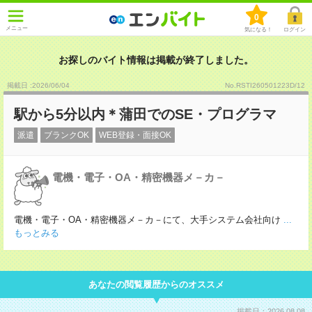
0
メニュー
気になる！
ログイン
お探しのバイト情報は掲載が終了しました。
掲載日 :2026
/
06
/
04
No.RSTI260501223D/12
駅から5分以内＊蒲田でのSE・プログラマ
派遣
ブランクOK
WEB登録・面接OK
電機・電子・OA・精密機器メ－カ－
電機・電子・OA・精密機器メ－カ－にて、大手システム会社向け
...
もっとみる
あなたの閲覧履歴からのオススメ
掲載日：2026.08.08