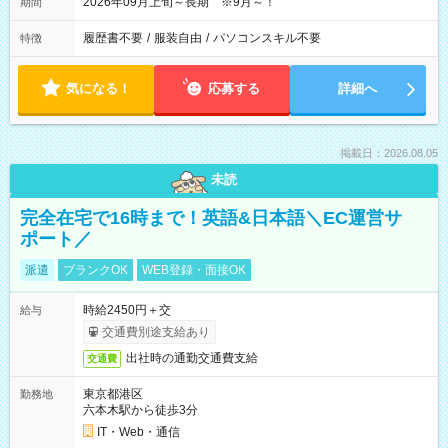
2026年09月上旬～長期 ※9月～！
期間
履歴書不要
/
服装自由
/
パソコンスキル不要
特徴
気になる！
応募する
詳細へ
掲載日：2026.08.05
未読
完全在宅で16時まで！英語&日本語＼EC運営サ
ポート／
派遣
ブランクOK
WEB登録・面接OK
時給2450円＋交
給与
交通費別途支給あり
出社時の通勤交通費支給
交通費
東京都港区
勤務地
六本木駅から徒歩3分
IT・Web・通信