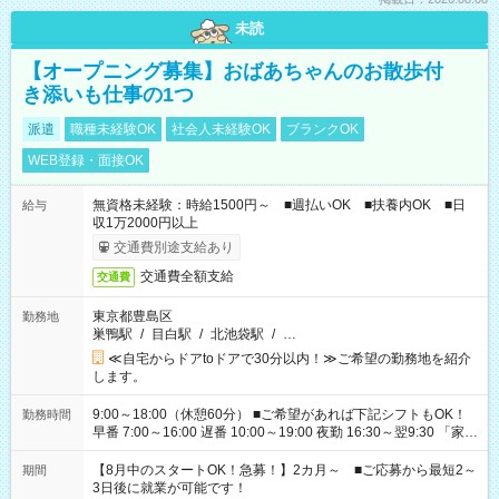
未読
【オープニング募集】おばあちゃんのお散歩付
き添いも仕事の1つ
派遣
職種未経験OK
社会人未経験OK
ブランクOK
WEB登録・面接OK
無資格未経験：時給1500円～ ■週払いOK ■扶養内OK ■日
給与
収1万2000円以上
交通費別途支給あり
交通費全額支給
交通費
東京都豊島区
勤務地
巣鴨駅
/
目白駅
/
北池袋駅
/
…
≪自宅からドアtoドアで30分以内！≫ご希望の勤務地を紹介
します。
9:00～18:00（休憩60分） ■ご希望があれば下記シフトもOK！
勤務時間
早番 7:00～16:00 遅番 10:00～19:00 夜勤 16:30～翌9:30 「家族
と休みを合わせたい」 「余裕を持って夕飯の準備がしたい」
「できれば残業はしたくない」 など、ご希望を教えてください
【8月中のスタートOK！急募！】2カ月～ ■ご応募から最短2～
期間
ね。 ※Wワーク希望の方へ 今ご覧のお仕事で希望する勤務時間
3日後に就業が可能です！