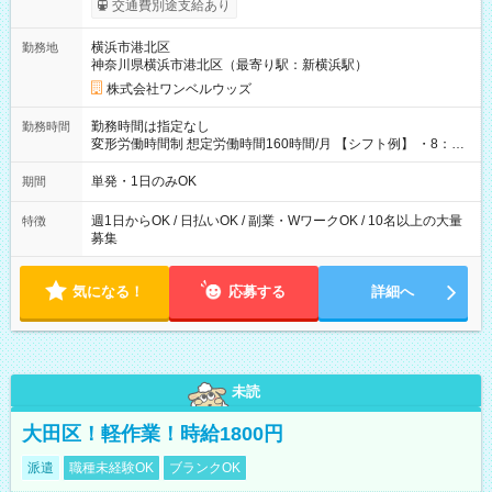
交通費別途支給あり
ンビニATMから 日払い分を引き落とせます！ 【試用期間】試
用期間なし
横浜市港北区
勤務地
神奈川県横浜市港北区（最寄り駅：新横浜駅）
株式会社ワンベルウッズ
勤務時間は指定なし
勤務時間
変形労働時間制 想定労働時間160時間/月 【シフト例】 ・8：00
～21：00
単発・1日のみOK
期間
週1日からOK / 日払いOK / 副業・WワークOK / 10名以上の大量
特徴
募集
気になる！
応募する
詳細へ
未読
大田区！軽作業！時給1800円
派遣
職種未経験OK
ブランクOK