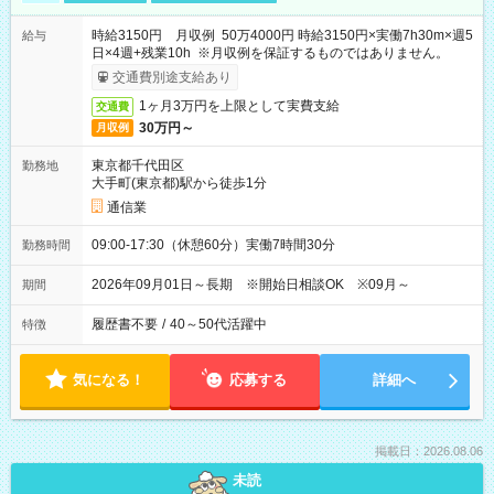
時給3150円 月収例 50万4000円 時給3150円×実働7h30m×週5
給与
日×4週+残業10h ※月収例を保証するものではありません。
交通費別途支給あり
1ヶ月3万円を上限として実費支給
交通費
30万円～
月収例
東京都千代田区
勤務地
大手町(東京都)駅から徒歩1分
通信業
09:00-17:30（休憩60分）実働7時間30分
勤務時間
2026年09月01日～長期 ※開始日相談OK ※09月～
期間
履歴書不要
/
40～50代活躍中
特徴
気になる！
応募する
詳細へ
掲載日：2026.08.06
未読