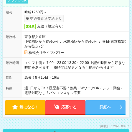
ブランクOK
時給1250円～
給与
交通費別途支給あり
支給（規定有り）
交通費
東京都文京区
勤務地
後楽園駅から徒歩5分
/
水道橋駅から徒歩5分
/
春日(東京都)駅
から徒歩7分
株式会社ライブパワー
＜シフト例＞ 7:00～23:00 13:30～22:00 上記の時間から好きな
勤務時間
時間を選べます！ ※時間は変更となる可能性があります
急募！8月15日・16日
期間
週1日からOK
/
履歴書不要
/
副業・WワークOK
/
シフト勤務
/
特徴
電話対応なし
/
パソコンスキル不要
気になる！
応募する
詳細へ
掲載日：2026.08.07