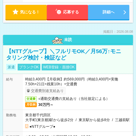
気になる！
応募する
詳細へ
掲載日：2026.08.08
未読
【NTTグループ】＼フルリモOK／月56万↑モニ
タリング検討・検証など
派遣
ブランクOK
WEB登録・面接OK
時給3,400円【月収例】約569,000円（時給3,400円×実働
給与
7.50h×21日+残業10h）+交通費
交通費別途支給あり
○通勤交通費の支給あり（当社規定による）
交通費
30万円～
月収例
東京都千代田区
勤務地
大手町(東京都)駅から徒歩2分
/
東京駅から徒歩8分
/
三越前駅
●NTTグループ●