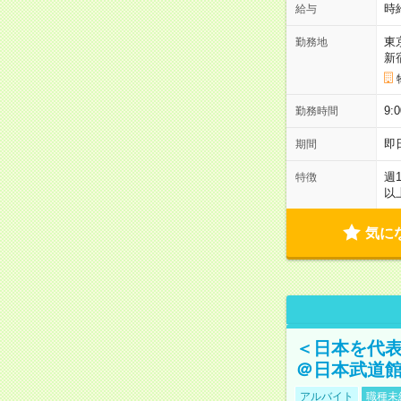
時
給与
東
勤務地
新
9:
勤務時間
即
期間
週
特徴
以
気に
＜日本を代
＠日本武道
アルバイト
職種未