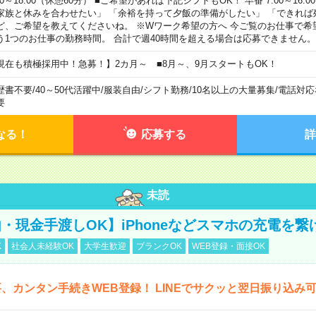
00～18:00（休憩60分） ■ご希望があれば下記シフトもOK！ 早番 7:00～16:00 遅
家族と休みを合わせたい」 「余裕を持って夕飯の準備がしたい」 「できれば
ど、ご希望を教えてくださいね。 ※Wワーク希望の方へ 今ご覧のお仕事で希
う1つのお仕事の勤務時間。 合計で週40時間を超える場合は応募できません。
現在も積極採用中！急募！】2カ月～ ■8月～、9月スタートもOK！
歴書不要
/
40～50代活躍中
/
服装自由
/
シフト勤務
/
10名以上の大量募集
/
電話対応
要
なる！
応募する
詳
未読
・現金手渡しOK】iPhoneなどスマホの充電を繋
K
社会人未経験OK
大学生歓迎
ブランクOK
WEB登録・面接OK
、カンタン手続きWEB登録！ LINEでサクッと翌日振り込み