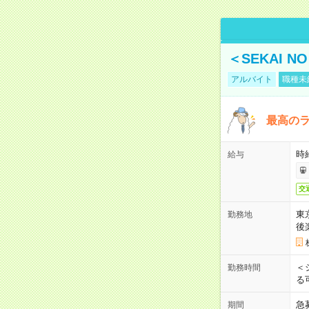
＜SEKAI 
アルバイト
職種未
最高のラ
時
給与
交
東
勤務地
後
＜
勤務時間
る
急
期間