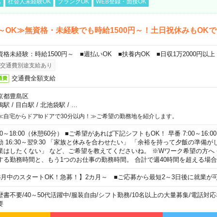
K
社会人未経験OK
ブランクOK
WEB登録・面接OK
～OK≫無資格・未経験でも時給1500円～！土日祝休みもOK
資格未経験：時給1500円～ ■週払いOK ■扶養内OK ■日収1万2000円以上
交通費別途支給あり
交通費全額支給
通費
京都豊島区
鴨駅
/
目白駅
/
北池袋駅
/
…
≪自宅からドアtoドアで30分以内！≫ご希望の勤務地を紹介します。
00～18:00（休憩60分） ■ご希望があれば下記シフトもOK！ 早番 7:00～16:00 遅
勤 16:30～翌9:30 「家族と休みを合わせたい」 「余裕を持って夕飯の準備
業はしたくない」 など、ご希望を教えてくださいね。 ※Wワーク希望の方へ
する勤務時間と、もう1つのお仕事の勤務時間。 合計で週40時間を超える場
8月中のスタートOK！急募！】2カ月～ ■ご応募から最短2～3日後に就業が
歴書不要
/
40～50代活躍中
/
服装自由
/
シフト勤務
/
10名以上の大量募集
/
電話対応
要