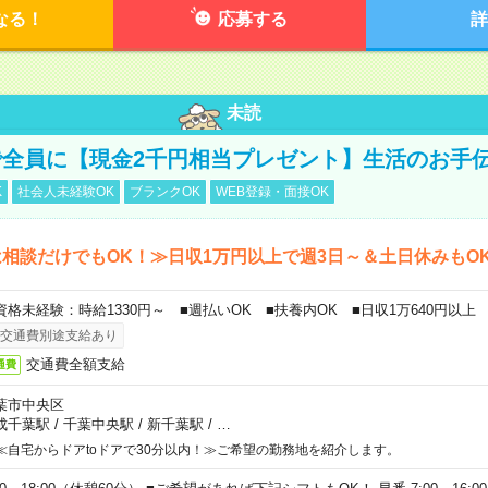
なる！
応募する
詳
未読
全員に【現金2千円相当プレゼント】生活のお手
K
社会人未経験OK
ブランクOK
WEB登録・面接OK
相談だけでもOK！≫日収1万円以上で週3日～＆土日休みもO
資格未経験：時給1330円～ ■週払いOK ■扶養内OK ■日収1万640円以上
交通費別途支給あり
交通費全額支給
通費
葉市中央区
成千葉駅
/
千葉中央駅
/
新千葉駅
/
…
≪自宅からドアtoドアで30分以内！≫ご希望の勤務地を紹介します。