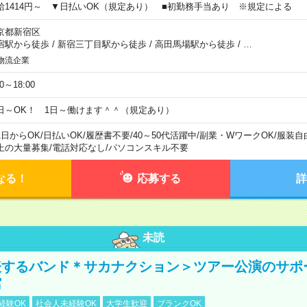
給1414円～ ▼日払いOK（規定あり） ■初勤務手当あり ※規定による
京都新宿区
宿駅から徒歩
/
新宿三丁目駅から徒歩
/
高田馬場駅から徒歩
/
…
物流企業
00～18:00
日～OK！ 1日～働けます＾＾（規定あり）
1日からOK
/
日払いOK
/
履歴書不要
/
40～50代活躍中
/
副業・WワークOK
/
服装自
上の大量募集
/
電話対応なし
/
パソコンスキル不要
なる！
応募する
詳
未読
表するバンド＊サカナクション＞ツアー公演のサポ
館
経験OK
社会人未経験OK
大学生歓迎
ブランクOK