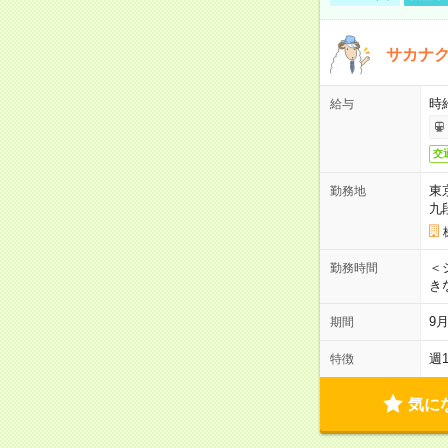
サカナク
時
給与
交
東
勤務地
九
＜シ
勤務時間
き
9
期間
週
特徴
気に