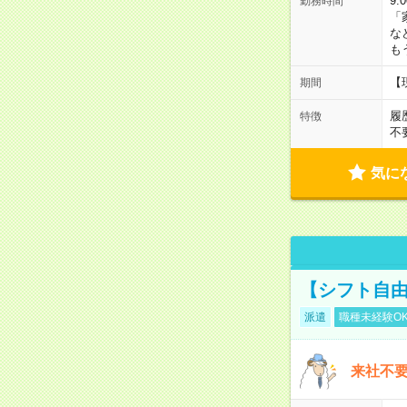
9:
勤務時間
「
な
も
【
期間
履
特徴
不
気に
【シフト自由
派遣
職種未経験O
来社不要