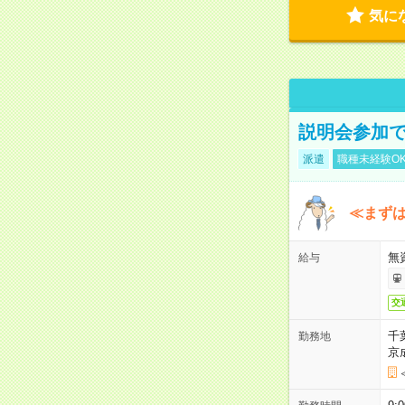
気に
説明会参加で
派遣
職種未経験O
≪まずは
無
給与
交
千
勤務地
京