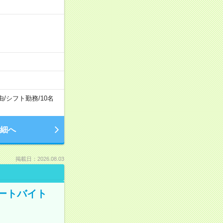
由
/
シフト勤務
/
10名
細へ
掲載日：2026.08.03
ートバイト