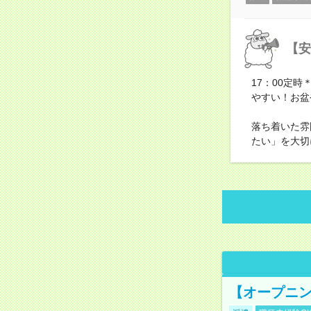
【安
17：00定
やすい！お盆
落ち着いた雰
たい」を大切
【オープニン