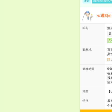
派遣
職種未経験O
≪週3日
無
給与
交
東
勤務地
巣
9:
勤務時間
夜
残
望
【
期間
履
特徴
不