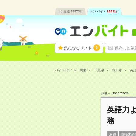
エン派遣
71573
件
エン バイト
82531
件
0
気になるリスト
保存した希
バイトTOP
関東
千葉県
市川市
英語
掲載日 :
2026
/
05
/
20
英語力
務
派遣
職種未経