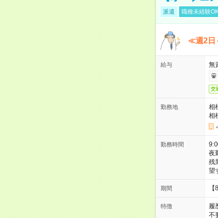
派遣
職種未経験O
≪週2日
無
給与
交
相
勤務地
相
9:
勤務時間
夜
残
望
【
期間
履
特徴
不