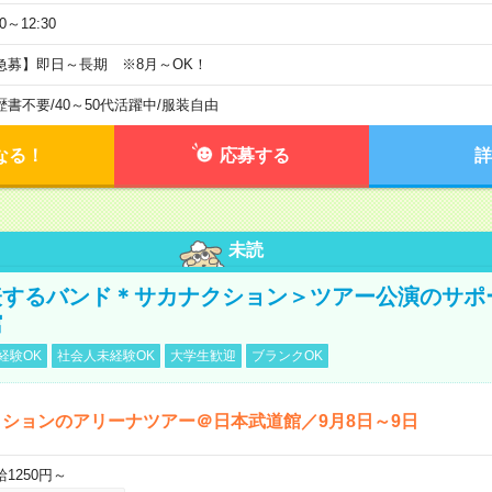
30～12:30
急募】即日～長期 ※8月～OK！
歴書不要
/
40～50代活躍中
/
服装自由
なる！
応募する
詳
未読
表するバンド＊サカナクション＞ツアー公演のサポ
館
経験OK
社会人未経験OK
大学生歓迎
ブランクOK
ションのアリーナツアー＠日本武道館／9月8日～9日
給1250円～