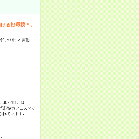
働ける好環境＊。
,700円 × 実働
：30～18：30 。
付/販売/カフェスタッ
されています♪
し