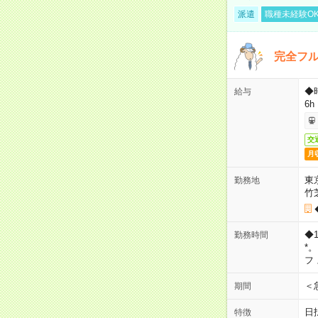
派遣
職種未経験O
完全フ
◆
給与
6h
交
月
東
勤務地
竹
◆
勤務時間
*
フ
＜
期間
日
特徴