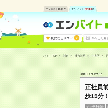
エン派遣
74686
件
エン バイト
82531
件
0
気になるリスト
保存した希
バイトTOP
関東
神奈川県
中央区
正
掲載日 :
2026
/
05
/
13
正社員前
歩15分
紹介予定派遣