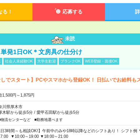
なる！
応募する
詳
未読
単発1日OK＊文房具の仕分け
K
社会人未経験OK
大学生歓迎
ブランクOK
WEB登録・面接OK
しでスタート】PCやスマホから登録OK！ 日払いでお給料も
1,500円～1,875円
奈川県厚木市
厚木駅から徒歩5分
/
愛甲石田駅から徒歩5分
■物流センターなど ■勤務地選べます
1日3時間～も相談OK!】午前中のみや18時以降などのシフトあり！ シフト例 ▼9:00
7:00 ▼10:00～19:00 ▼18:00～21:00