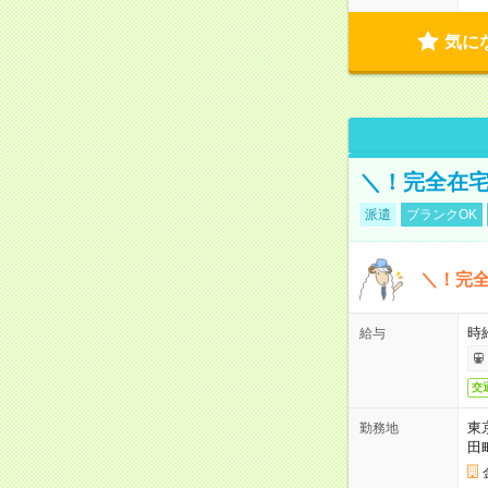
気に
＼！完全在宅
派遣
ブランクOK
＼！完全
時
給与
交
東
勤務地
田