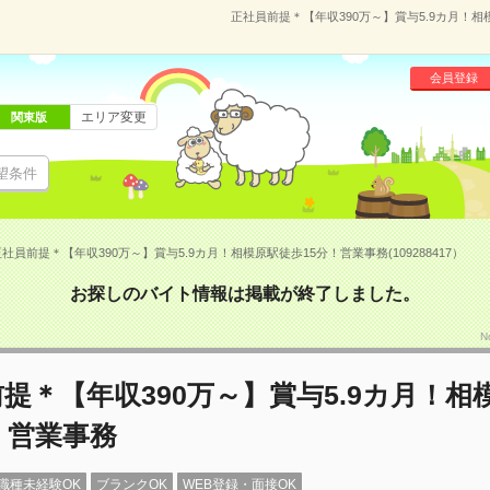
正社員前提＊【年収390万～】賞与5.9カ月！相模
会員登録
エリア変更
関東版
望条件
社員前提＊【年収390万～】賞与5.9カ月！相模原駅徒歩15分！営業事務(109288417）
お探しのバイト情報は掲載が終了しました。
N
提＊【年収390万～】賞与5.9カ月！相
！営業事務
職種未経験OK
ブランクOK
WEB登録・面接OK