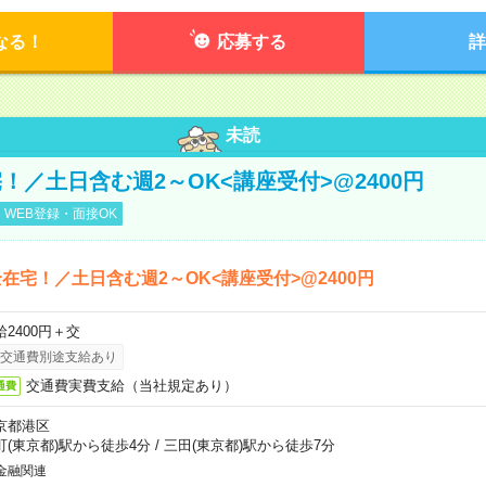
なる！
応募する
詳
未読
！／土日含む週2～OK<講座受付>@2400円
WEB登録・面接OK
在宅！／土日含む週2～OK<講座受付>@2400円
給2400円＋交
交通費別途支給あり
交通費実費支給（当社規定あり）
通費
京都港区
町(東京都)駅から徒歩4分
/
三田(東京都)駅から徒歩7分
金融関連