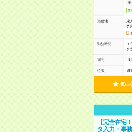
交
東
勤務地
九
＜シ
勤務時間
き
9
期間
週
特徴
気に
【完全在宅！
タ入力・事