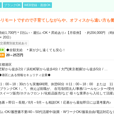
K
ブランクOK
WEB登録・面接OK
ルリモートですので子育てしながらや、オフィスから遠い方も
時給1,700円＊日払い・週払いOK＊昇給あり♪【月収例】 ・約204,000円 （時給1
 × 20日）
交通費別途支給あり
◆全額支給 ＊家が少し遠くても安心！
通費
20～25万円
収例
京都港区
芝駅から徒歩2分
/
浜松町駅から徒歩4分
/
大門(東京都)駅から徒歩5分
/
…
◆港区にある情報セキュリティ企業◆
11：00～18：30のうち実働6時間、休憩60分 ※11：00～18：00 または 11
。ブランクOK！。*。 例えば前職が、 在宅/財団法人/事務/コールセンター/受
 スイーツ販売/ホテルフロント/化粧品販売/など 様々な業界から入社して活躍
急募＞即日～長期／8月～9月～も相談OK！応募から最短即日には選考案内♪
払いOK
/
履歴書不要
/
40～50代活躍中
/
副業・WワークOK
/
服装自由
/
電話対応な