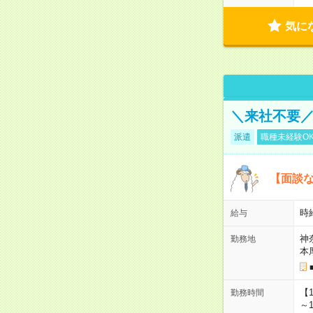
気に
＼来社不要／
派遣
職種未経験O
【面談な
時給
給与
神
勤務地
本
【
勤務時間
～1