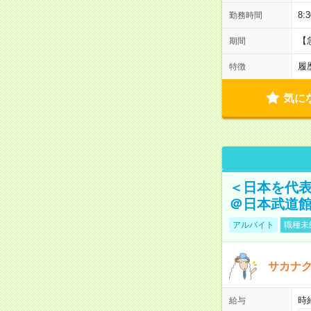
8:
勤務時間
【
期間
履
特徴
気に
＜日本を代
＠日本武道
アルバイト
職種未
サカナク
時
給与