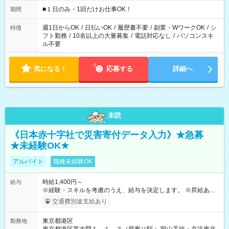
etc ★最短で3時間で5,120円のお仕事から 15時間で2万円近く稼
げるお仕事も！ ご希望のお時間に合わせてご紹介！ ※シフトは
■１日のみ・1回だけお仕事OK！
期間
現場によって異なります。 ※勿論、休憩時間はあるのでご安心
ください！
週1日からOK
/
日払いOK
/
履歴書不要
/
副業・WワークOK
/
シ
特徴
フト勤務
/
10名以上の大量募集
/
電話対応なし
/
パソコンスキ
ル不要
気になる！
応募する
詳細へ
未読
《日本赤十字社で災害寄付データ入力》★急募
★未経験OK★
アルバイト
職種未経験OK
時給1,400円～
給与
※経験・スキルを考慮のうえ、給与を決定します。 ※昇給あり
（勤務実績・評価による） ※残業が発生した場合は、時間外手
交通費別途支給あり
当を全額支給します。 ※交通費支給（月額上限50,000円／当社
規定による） ※給与は月末締め、翌月15日払いです。 ※試用期
東京都港区
勤務地
間中も給与・待遇に変更はありません。 【試用期間】試用期間