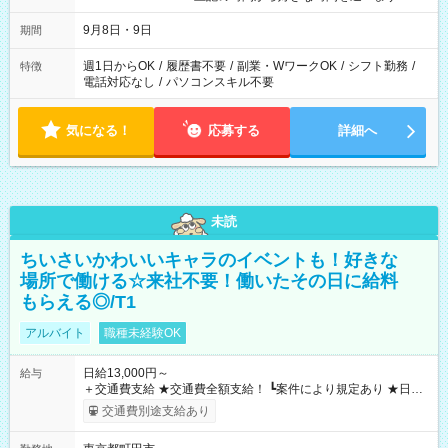
時間は変更となる可能性があります
9月8日・9日
期間
週1日からOK
/
履歴書不要
/
副業・WワークOK
/
シフト勤務
/
特徴
電話対応なし
/
パソコンスキル不要
気になる！
応募する
詳細へ
未読
ちいさいかわいいキャラのイベントも！好きな
場所で働ける☆来社不要！働いたその日に給料
もらえる◎/T1
アルバイト
職種未経験OK
日給13,000円～
給与
＋交通費支給 ★交通費全額支給！ ┗案件により規定あり ★日払
いOK！（規定あり） ┗働いたその日に現金GET♪ お仕事後はコ
交通費別途支給あり
ンビニATMから 日払い分を引き落とせます！ 【試用期間】試
用期間なし