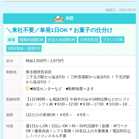
掲載日：2026.08.07
未読
＼来社不要／単発1日OK＊お菓子の仕分け
派遣
職種未経験OK
社会人未経験OK
大学生歓迎
ブランクOK
WEB登録・面接OK
時給1,500円～1,875円
給与
東京都世田谷区
勤務地
二子玉川駅から徒歩5分
/
三軒茶屋駅から徒歩5分
/
下北沢駅
から徒歩5分
/
…
■物流センターなど ■勤務地選べます
【1日3時間～も相談OK!】午前中のみや18時以降などのシフト
勤務時間
あり！ シフト例 ▼9:00～12:00 ▼9:00～17:00 ▼10:00～19:00
▼18:00～21:00
1日だけの単発OK！＃8月～ ＃9月～
期間
週1日からOK
/
日払いOK
/
40～50代活躍中
/
副業・Wワーク
特徴
OK
/
服装自由
/
シフト勤務
/
10名以上の大量募集
/
電話対応な
し
/
パソコンスキル不要