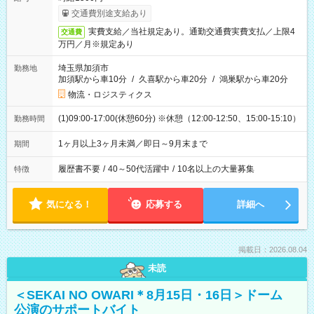
交通費別途支給あり
実費支給／当社規定あり。通勤交通費実費支払／上限4
交通費
万円／月※規定あり
埼玉県加須市
勤務地
加須駅から車10分
/
久喜駅から車20分
/
鴻巣駅から車20分
物流・ロジスティクス
(1)09:00-17:00(休憩60分) ※休憩（12:00-12:50、15:00-15:10）
勤務時間
1ヶ月以上3ヶ月未満／即日～9月末まで
期間
履歴書不要
/
40～50代活躍中
/
10名以上の大量募集
特徴
気になる！
応募する
詳細へ
掲載日：2026.08.04
未読
＜SEKAI NO OWARI＊8月15日・16日＞ドーム
公演のサポートバイト