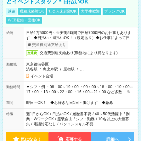
どイベントスタッフ＊日払いOK
派遣
職種未経験OK
社会人未経験OK
大学生歓迎
ブランクOK
WEB登録・面接OK
日給1万5000円～※実働5時間で日給7000円のお仕事もありま
給与
す ◆日払い・週払いOK！（規定あり）◆お仕事によって日給
も異なります
交通費別途支給あり
交通費別途支給あり(勤務地により異なります)
交通費
東京都渋谷区
勤務地
渋谷駅
/
恵比寿駅
/
原宿駅
/
…
イベント会場
▼シフト例 ・08：00～19：00 ・09：00～18：00 ・10：00～
勤務時間
17：00 ・13：00～22：00 ・16：00～21：00 など多数！ ※お
仕事により勤務時間が異なります
即日～OK！ ◆お好きな日1日～働けます ◆急募
期間
週1日からOK
/
日払いOK
/
履歴書不要
/
40～50代活躍中
/
副
特徴
業・WワークOK
/
服装自由
/
シフト勤務
/
10名以上の大量募
集
/
電話対応なし
/
パソコンスキル不要
気になる！
応募する
詳細へ