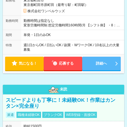
東京都町田市
勤務地
東京都町田市原町田（最寄り駅：町田駅）
株式会社ワンベルウッズ
勤務時間は指定なし
勤務時間
変形労働時間制 想定労働時間160時間/月 【シフト例】 ・8：00
～21：00
単発・1日のみOK
期間
週1日からOK / 日払いOK / 副業・WワークOK / 10名以上の大量
特徴
募集
気になる！
応募する
詳細へ
未読
スピードよりも丁寧に！未経験OK！作業はカン
タン×完全座り
派遣
職種未経験OK
ブランクOK
WEB登録・面接OK
時給1500円
給与