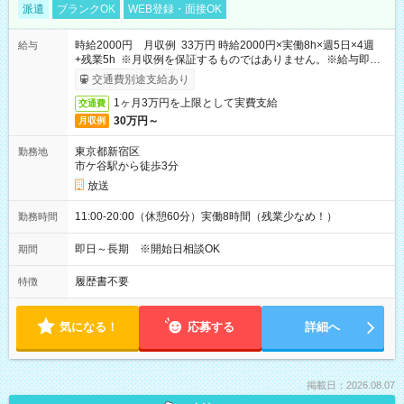
派遣
ブランクOK
WEB登録・面接OK
時給2000円 月収例 33万円 時給2000円×実働8h×週5日×4週
給与
+残業5h ※月収例を保証するものではありません。※給与即受
取りサービス利用可（利用条件有）
交通費別途支給あり
1ヶ月3万円を上限として実費支給
交通費
30万円～
月収例
東京都新宿区
勤務地
市ケ谷駅から徒歩3分
放送
11:00-20:00（休憩60分）実働8時間（残業少なめ！）
勤務時間
即日～長期 ※開始日相談OK
期間
履歴書不要
特徴
気になる！
応募する
詳細へ
掲載日：2026.08.07