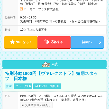
東京都港区芝大門１－１－３（最寄り駅：JR山手線・京浜東北
あり 試用期間の長さ：1ヶ月 雇用形態、給与は本採用時と同じ
線「浜松町」駅/都営大江戸線・都営浅草線「⼤⾨」駅/都営三田
です。 試用期間中は、健康保険などの福利厚生の一部が制限さ
線「御成⾨」駅）
れる可能性があります。
ハーモニープラス株式会社
9:00～17:30
勤務時間
実働時間：7時間30分/日 ○応募歓迎○ ・月～金の週5日稼働いた
だける方 ・実働時間：7.5時間（休憩1時間）
10名以上の大量募集
特徴
気になる！
応募する
詳細へ
未読
特別時給1800円【ヴァレクストラ】短期スタッ
フ 日本橋
派遣
ブランクOK
WEB登録・面接OK
時給1800円 ※ご経験・スキルにより優遇 スマホでかんたんに
給与
前払いで給与が受け取れます（※上限、条件あり）
交通費別途支給あり