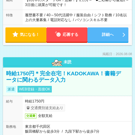
【8月中のスタートOK！急募！】2カ月～ ■ご応募から最短2～
期間
ね。 ※Wワーク希望の方へ 今ご覧のお仕事で希望する勤務時間
3日後に就業が可能です！
と、もう1つのお仕事の勤務時間。 合計で週40時間を超える場
合は応募できません。
履歴書不要
/
40～50代活躍中
/
服装自由
/
シフト勤務
/
10名以
特徴
上の大量募集
/
電話対応なし
/
パソコンスキル不要
気になる！
応募する
詳細へ
掲載日：2026.08.08
未読
時給1750円＊完全在宅！KADOKAWA！書籍デ
ータに関わるデータ入力
派遣
WEB登録・面接OK
時給1750円
給与
交通費別途支給あり
全額支給
交通費
東京都千代田区
勤務地
飯田橋駅から徒歩3分
/
九段下駅から徒歩7分