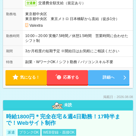
交通費全額支給（規定あり）
交通費
東京都中央区
勤務地
東京都中央区 東京メトロ 日本橋駅から直結（徒歩1分）
Valextra
10:00～20:00 実働7.5時間／休憩1.5時間 営業時間に合わせた
勤務時間
シフト制
3か月程度の短期予定 ※開始日はお気軽にご相談ください
期間
副業・WワークOK
/
シフト勤務
/
パソコンスキル不要
特徴
気になる！
応募する
詳細へ
掲載日：2026.08.08
未読
時給1800円＊完全在宅＆週4日勤務！17時半ま
で！Webサイト制作
派遣
ブランクOK
WEB登録・面接OK