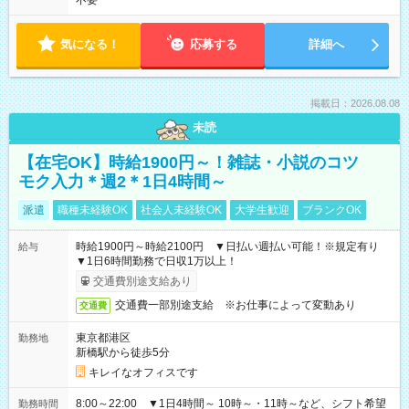
不要
気になる！
応募する
詳細へ
掲載日：2026.08.08
未読
【在宅OK】時給1900円～！雑誌・小説のコツ
モク入力＊週2＊1日4時間～
派遣
職種未経験OK
社会人未経験OK
大学生歓迎
ブランクOK
時給1900円～時給2100円 ▼日払い週払い可能！※規定有り
給与
▼1日6時間勤務で日収1万以上！
交通費別途支給あり
交通費一部別途支給 ※お仕事によって変動あり
交通費
東京都港区
勤務地
新橋駅から徒歩5分
キレイなオフィスです
8:00～22:00 ▼1日4時間～ 10時～・11時～など、シフト希望
勤務時間