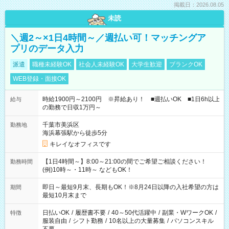
掲載日：2026.08.05
未読
＼週2～×1日4時間～／週払い可！マッチングア
プリのデータ入力
派遣
職種未経験OK
社会人未経験OK
大学生歓迎
ブランクOK
WEB登録・面接OK
時給1900円～2100円 ※昇給あり！ ■週払いOK ■1日6h以上
給与
の勤務で日収1万円～
千葉市美浜区
勤務地
海浜幕張駅から徒歩5分
キレイなオフィスです
【1日4時間～】8:00～21:00の間でご希望ご相談ください！
勤務時間
(例)10時～・11時～ などもOK！
即日～最短9月末、長期もOK！※8月24日以降の入社希望の方は
期間
最短10月末まで
日払いOK
/
履歴書不要
/
40～50代活躍中
/
副業・WワークOK
/
特徴
服装自由
/
シフト勤務
/
10名以上の大量募集
/
パソコンスキル