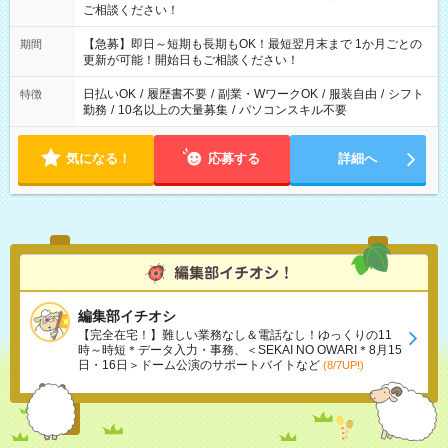
ご相談ください！
【急募】即日～短期も長期もOK！最短翌月末まで 1か月ごとの
期間
更新が可能！開始日もご相談ください！
日払いOK
/
履歴書不要
/
副業・WワークOK
/
服装自由
/
シフト
特徴
勤務
/
10名以上の大量募集
/
パソコンスキル不要
気になる！
応募する
詳細へ
編集部イチオシ
【完全在宅！】難しい業務なし＆電話なし！ゆっくりの11
時～時短＊データ入力・事務、＜SEKAI NO OWARI＊8月15
日・16日＞ドーム公演のサポートバイトなど
(8/7UP!)