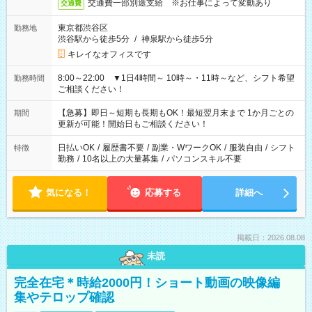
交通費一部別途支給 ※お仕事によって変動あり
交通費
東京都渋谷区
勤務地
渋谷駅から徒歩5分
/
神泉駅から徒歩5分
キレイなオフィスです
8:00～22:00 ▼1日4時間～ 10時～・11時～など、シフト希望
勤務時間
ご相談ください！
【急募】即日～短期も長期もOK！最短翌月末まで 1か月ごとの
期間
更新が可能！開始日もご相談ください！
日払いOK
/
履歴書不要
/
副業・WワークOK
/
服装自由
/
シフト
特徴
勤務
/
10名以上の大量募集
/
パソコンスキル不要
気になる！
応募する
詳細へ
掲載日：2026.08.08
未読
完全在宅＊時給2000円！ショート動画の映像編
集やテロップ確認