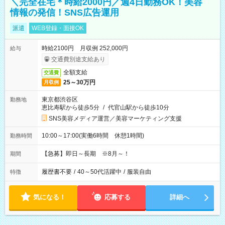
＼完全在宅＊時給2000円／週4日勤務OK！美容
情報の発信！SNS広告運用
派遣
WEB登録・面接OK
時給2100円 月収例 252,000円
給与
交通費別途支給あり
全額支給
交通費
25～30万円
月収例
東京都渋谷区
勤務地
恵比寿駅から徒歩5分
/
代官山駅から徒歩10分
SNS美容メディア運営／美容マーケティング支援
10:00～17:00(実働6時間 休憩1時間)
勤務時間
【急募】即日～長期 ※8月～！
期間
履歴書不要
/
40～50代活躍中
/
服装自由
特徴
気になる！
応募する
詳細へ