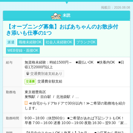
掲載日：2026.08.08
未読
【オープニング募集】おばあちゃんのお散歩付
き添いも仕事の1つ
派遣
職種未経験OK
社会人未経験OK
ブランクOK
WEB登録・面接OK
無資格未経験：時給1500円～ ■週払いOK ■扶養内OK ■日
給与
収1万2000円以上
交通費別途支給あり
交通費全額支給
交通費
東京都豊島区
勤務地
巣鴨駅
/
目白駅
/
北池袋駅
/
…
≪自宅からドアtoドアで30分以内！≫ご希望の勤務地を紹介
します。
9:00～18:00（休憩60分） ■ご希望があれば下記シフトもOK！
勤務時間
早番 7:00～16:00 遅番 10:00～19:00 夜勤 16:30～翌9:30 「家族
と休みを合わせたい」 「余裕を持って夕飯の準備がしたい」
「できれば残業はしたくない」 など、ご希望を教えてください