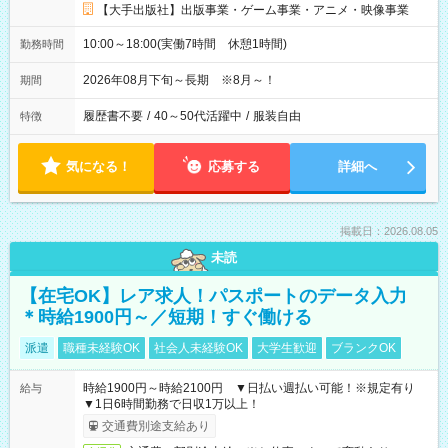
【大手出版社】出版事業・ゲーム事業・アニメ・映像事業
10:00～18:00(実働7時間 休憩1時間)
勤務時間
2026年08月下旬～長期 ※8月～！
期間
履歴書不要
/
40～50代活躍中
/
服装自由
特徴
気になる！
応募する
詳細へ
掲載日：2026.08.05
未読
【在宅OK】レア求人！パスポートのデータ入力
＊時給1900円～／短期！すぐ働ける
派遣
職種未経験OK
社会人未経験OK
大学生歓迎
ブランクOK
時給1900円～時給2100円 ▼日払い週払い可能！※規定有り
給与
▼1日6時間勤務で日収1万以上！
交通費別途支給あり