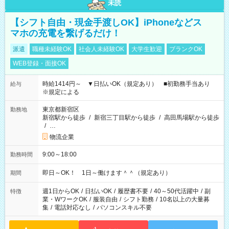
未読
【シフト自由・現金手渡しOK】iPhoneなどス
マホの充電を繋げるだけ！
派遣
職種未経験OK
社会人未経験OK
大学生歓迎
ブランクOK
WEB登録・面接OK
時給1414円～ ▼日払いOK（規定あり） ■初勤務手当あり
給与
※規定による
東京都新宿区
勤務地
新宿駅から徒歩
/
新宿三丁目駅から徒歩
/
高田馬場駅から徒歩
/
…
物流企業
9:00～18:00
勤務時間
即日～OK！ 1日～働けます＾＾（規定あり）
期間
週1日からOK
/
日払いOK
/
履歴書不要
/
40～50代活躍中
/
副
特徴
業・WワークOK
/
服装自由
/
シフト勤務
/
10名以上の大量募
集
/
電話対応なし
/
パソコンスキル不要