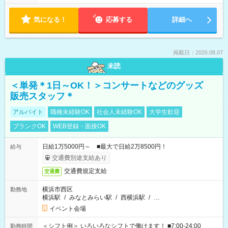
気になる！
応募する
詳細へ
掲載日：2026.08.07
未読
＜単発＊1日～OK！＞コンサートなどのグッズ
販売スタッフ＊
アルバイト
職種未経験OK
社会人未経験OK
大学生歓迎
ブランクOK
WEB登録・面接OK
日給1万5000円～ ■最大で日給2万8500円！
給与
交通費別途支給あり
交通費規定支給
交通費
横浜市西区
勤務地
横浜駅
/
みなとみらい駅
/
西横浜駅
/
…
イベント会場
＜シフト例＞ いろいろなシフトで働けます！ ■7:00-24:00
勤務時間