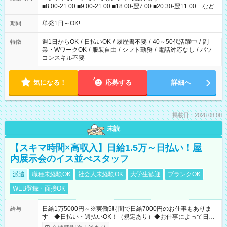
■8:00-21:00 ■9:00-21:00 ■18:00-翌7:00 ■20:30-翌11:00 など
単発1日～OK!
期間
週1日からOK
/
日払いOK
/
履歴書不要
/
40～50代活躍中
/
副
特徴
業・WワークOK
/
服装自由
/
シフト勤務
/
電話対応なし
/
パソ
コンスキル不要
気になる！
応募する
詳細へ
掲載日：2026.08.08
未読
【スキマ時間×高収入】日給1.5万～日払い！屋
内展示会のイス並べスタッフ
派遣
職種未経験OK
社会人未経験OK
大学生歓迎
ブランクOK
WEB登録・面接OK
日給1万5000円～※実働5時間で日給7000円のお仕事もありま
給与
す ◆日払い・週払いOK！（規定あり）◆お仕事によって日給
も異なります