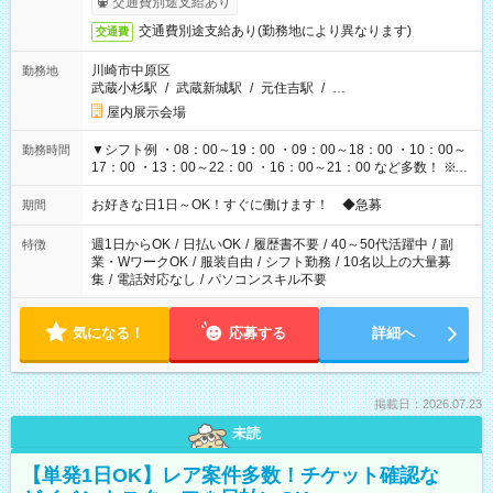
交通費別途支給あり
交通費別途支給あり(勤務地により異なります)
交通費
川崎市中原区
勤務地
武蔵小杉駅
/
武蔵新城駅
/
元住吉駅
/
…
屋内展示会場
▼シフト例 ・08：00～19：00 ・09：00～18：00 ・10：00～
勤務時間
17：00 ・13：00～22：00 ・16：00～21：00 など多数！ ※お
仕事により勤務時間が異なります
お好きな日1日～OK！すぐに働けます！ ◆急募
期間
週1日からOK
/
日払いOK
/
履歴書不要
/
40～50代活躍中
/
副
特徴
業・WワークOK
/
服装自由
/
シフト勤務
/
10名以上の大量募
集
/
電話対応なし
/
パソコンスキル不要
気になる！
応募する
詳細へ
掲載日：2026.07.23
未読
【単発1日OK】レア案件多数！チケット確認な