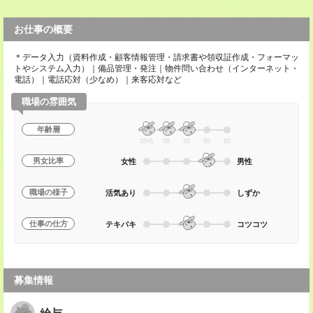
お仕事の概要
＊データ入力（資料作成・顧客情報管理・請求書や領収証作成・フォーマッ
トやシステム入力）｜備品管理・発注｜物件問い合わせ（インターネット・
電話）｜電話応対（少なめ）｜来客応対など
職場の雰囲気
年齢層
20代
30
40
50
60
男女比率
女性
男性
職場の様子
活気あり
しずか
仕事の仕方
テキパキ
コツコツ
募集情報