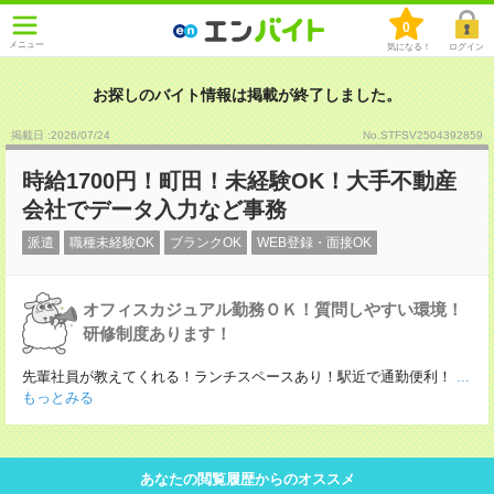
0
メニュー
気になる！
ログイン
お探しのバイト情報は掲載が終了しました。
掲載日 :2026
/
07
/
24
No.STFSV2504392859
時給1700円！町田！未経験OK！大手不動産
会社でデータ入力など事務
派遣
職種未経験OK
ブランクOK
WEB登録・面接OK
オフィスカジュアル勤務ＯＫ！質問しやすい環境！
研修制度あります！
先輩社員が教えてくれる！ランチスペースあり！駅近で通勤便利！
...
もっとみる
あなたの閲覧履歴からのオススメ