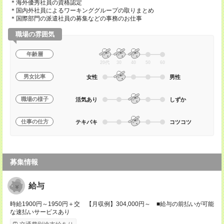
＊海外優秀社員の資格認定
＊国内外社員によるワーキンググループの取りまとめ
＊国際部門の派遣社員の募集などの事務のお仕事
職場の雰囲気
年齢層
20代
30
40
50
60
男女比率
女性
男性
職場の様子
活気あり
しずか
仕事の仕方
テキパキ
コツコツ
募集情報
給与
時給1900円～1950円＋交 【月収例】304,000円～ ■給与の前払いが可能
な速払いサービスあり