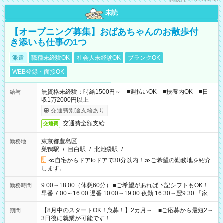
未読
【オープニング募集】おばあちゃんのお散歩付
き添いも仕事の1つ
派遣
職種未経験OK
社会人未経験OK
ブランクOK
WEB登録・面接OK
無資格未経験：時給1500円～ ■週払いOK ■扶養内OK ■日
給与
収1万2000円以上
交通費別途支給あり
交通費全額支給
交通費
東京都豊島区
勤務地
巣鴨駅
/
目白駅
/
北池袋駅
/
…
≪自宅からドアtoドアで30分以内！≫ご希望の勤務地を紹介
します。
9:00～18:00（休憩60分） ■ご希望があれば下記シフトもOK！
勤務時間
早番 7:00～16:00 遅番 10:00～19:00 夜勤 16:30～翌9:30 「家族
と休みを合わせたい」 「余裕を持って夕飯の準備がしたい」
「できれば残業はしたくない」 など、ご希望を教えてください
【8月中のスタートOK！急募！】2カ月～ ■ご応募から最短2～
期間
ね。 ※Wワーク希望の方へ 今ご覧のお仕事で希望する勤務時間
3日後に就業が可能です！