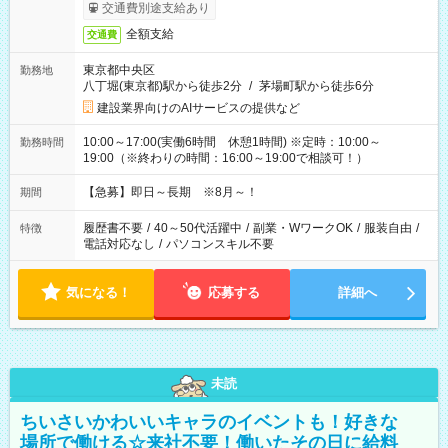
交通費別途支給あり
全額支給
交通費
東京都中央区
勤務地
八丁堀(東京都)駅から徒歩2分
/
茅場町駅から徒歩6分
建設業界向けのAIサービスの提供など
10:00～17:00(実働6時間 休憩1時間) ※定時：10:00～
勤務時間
19:00（※終わりの時間：16:00～19:00で相談可！）
【急募】即日～長期 ※8月～！
期間
履歴書不要
/
40～50代活躍中
/
副業・WワークOK
/
服装自由
/
特徴
電話対応なし
/
パソコンスキル不要
気になる！
応募する
詳細へ
未読
ちいさいかわいいキャラのイベントも！好きな
場所で働ける☆来社不要！働いたその日に給料