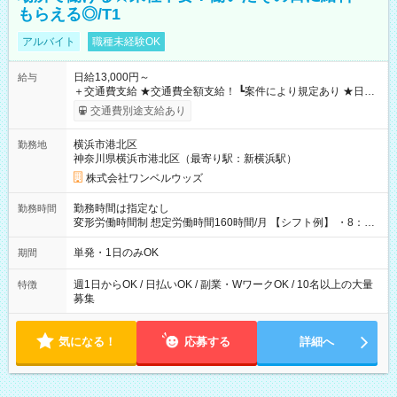
もらえる◎/T1
アルバイト
職種未経験OK
日給13,000円～
給与
＋交通費支給 ★交通費全額支給！ ┗案件により規定あり ★日払
いOK！（規定あり） ┗働いたその日に現金GET♪ お仕事後はコ
交通費別途支給あり
ンビニATMから 日払い分を引き落とせます！ 【試用期間】試
用期間なし
横浜市港北区
勤務地
神奈川県横浜市港北区（最寄り駅：新横浜駅）
株式会社ワンベルウッズ
勤務時間は指定なし
勤務時間
変形労働時間制 想定労働時間160時間/月 【シフト例】 ・8：00
～21：00
単発・1日のみOK
期間
週1日からOK / 日払いOK / 副業・WワークOK / 10名以上の大量
特徴
募集
気になる！
応募する
詳細へ