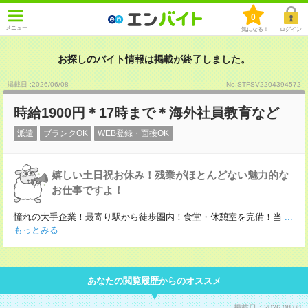
0
メニュー
気になる！
ログイン
お探しのバイト情報は掲載が終了しました。
掲載日 :2026
/
06
/
08
No.STFSV2204394572
時給1900円＊17時まで＊海外社員教育など
派遣
ブランクOK
WEB登録・面接OK
嬉しい土日祝お休み！残業がほとんどない魅力的な
お仕事ですよ！
憧れの大手企業！最寄り駅から徒歩圏内！食堂・休憩室を完備！当
...
もっとみる
あなたの閲覧履歴からのオススメ
掲載日：2026.08.08