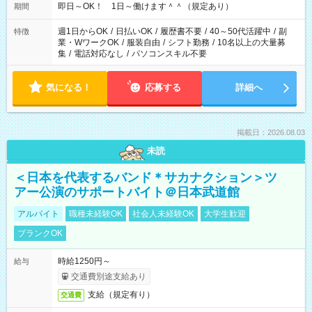
即日～OK！ 1日～働けます＾＾（規定あり）
期間
週1日からOK
/
日払いOK
/
履歴書不要
/
40～50代活躍中
/
副
特徴
業・WワークOK
/
服装自由
/
シフト勤務
/
10名以上の大量募
集
/
電話対応なし
/
パソコンスキル不要
気になる！
応募する
詳細へ
掲載日：2026.08.03
未読
＜日本を代表するバンド＊サカナクション＞ツ
アー公演のサポートバイト＠日本武道館
アルバイト
職種未経験OK
社会人未経験OK
大学生歓迎
ブランクOK
時給1250円～
給与
交通費別途支給あり
支給（規定有り）
交通費