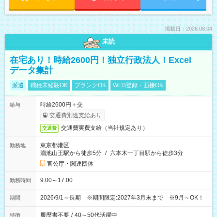
掲載日：2026.08.04
未読
在宅あり！時給2600円！独立行政法人！Excel
データ集計
派遣
職種未経験OK
ブランクOK
WEB登録・面接OK
時給2600円＋交
給与
交通費別途支給あり
交通費実費支給（当社規定あり）
交通費
東京都港区
勤務地
溜池山王駅から徒歩5分
/
六本木一丁目駅から徒歩3分
官公庁・関連団体
9:00～17:00
勤務時間
2026/9/1～長期 ※期間限定:2027年3月末まで ※9月～OK！
期間
履歴書不要
/
40～50代活躍中
特徴