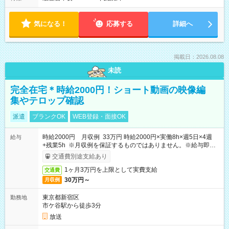
気になる！
応募する
詳細へ
掲載日：2026.08.08
未読
完全在宅＊時給2000円！ショート動画の映像編
集やテロップ確認
派遣
ブランクOK
WEB登録・面接OK
時給2000円 月収例 33万円 時給2000円×実働8h×週5日×4週
給与
+残業5h ※月収例を保証するものではありません。※給与即受
取りサービス利用可（利用条件有）
交通費別途支給あり
1ヶ月3万円を上限として実費支給
交通費
30万円～
月収例
東京都新宿区
勤務地
市ケ谷駅から徒歩3分
放送