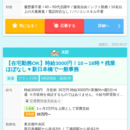
と、もう1つのお仕事の勤務時間。 合計で週40時間を超える場
合は応募できません。
履歴書不要
/
40～50代活躍中
/
服装自由
/
シフト勤務
/
10名以
特徴
上の大量募集
/
電話対応なし
/
パソコンスキル不要
気になる！
応募する
詳細へ
掲載日：2026.08.07
未読
【在宅勤務OK】時給3000円！10～16時＊残業
ほぼなし▼新日本橋で一般事務
派遣
ブランクOK
WEB登録・面接OK
時給3000円 月収例 30万円 時給3000円×実働5h×週5日×4
給与
週 ※月収例を保証するものではありません。※給与即受取りサ
ービス利用可（利用条件有）
交通費別途支給あり
1ヶ月3万円を上限として実費支給
交通費
30万円～
月収例
東京都中央区
勤務地
新日本橋駅から徒歩3分
/
三越前駅から徒歩1分