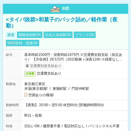
未読
<タイパ抜群>和菓子のパック詰め／軽作業（夜
勤）
派遣
職種未経験OK
社会人未経験OK
ブランクOK
WEB登録・面接OK
基本時給1500円・深夜時給1875円 ※交通費全額支給（規定あ
給与
り） 【月収例】28.5万円（20日勤務＋深夜120h ※残業なしの場
合）
交通費別途支給あり
交通費支給あり
交通費
東京都江東区
勤務地
木場(東京都)駅
/
東陽町駅
/
門前仲町駅
空調ありの職場!
【夜勤】 20:00～翌5:00 休憩60分 [実働]8時間00分
勤務時間
即日～長期
期間
日払いOK
/
履歴書不要
/
電話対応なし
/
パソコンスキル不要
特徴