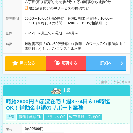
八丁堀(東京都)駅から徒歩2分
/
茅場町駅から徒歩6分
建設業界向けのAIサービスの提供など
10:00～16:00(実働5時間 休憩1時間) ※定時：10:00～
勤務時間
19:00（※終わりの時間：16:00～19:00で相談可！）
2026年09月上旬～長期 ※9月～！
期間
履歴書不要
/
40～50代活躍中
/
副業・WワークOK
/
服装自由
/
特徴
電話対応なし
/
パソコンスキル不要
気になる！
応募する
詳細へ
掲載日：2026.08.08
未読
時給2600円＊ほぼ在宅！週3～4日＆16時迄
OK！補助金申請のサポート業務
派遣
職種未経験OK
ブランクOK
WEB登録・面接OK
時給2600円
給与