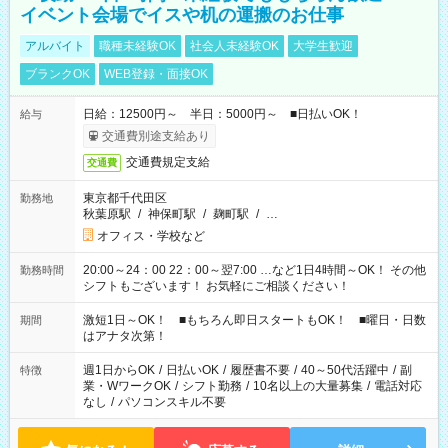
イベント会場でイスや机の運搬のお仕事
アルバイト
職種未経験OK
社会人未経験OK
大学生歓迎
ブランクOK
WEB登録・面接OK
日給：12500円～ 半日：5000円～ ■日払いOK！
給与
交通費別途支給あり
交通費規定支給
交通費
東京都千代田区
勤務地
秋葉原駅
/
神保町駅
/
麹町駅
/
…
オフィス・学校など
20:00～24：00 22：00～翌7:00 …など1日4時間～OK！ その他
勤務時間
シフトもございます！ お気軽にご相談ください！
激短1日～OK！ ■もちろん即日スタートもOK！ ■曜日・日数
期間
はアナタ次第！
週1日からOK
/
日払いOK
/
履歴書不要
/
40～50代活躍中
/
副
特徴
業・WワークOK
/
シフト勤務
/
10名以上の大量募集
/
電話対応
なし
/
パソコンスキル不要