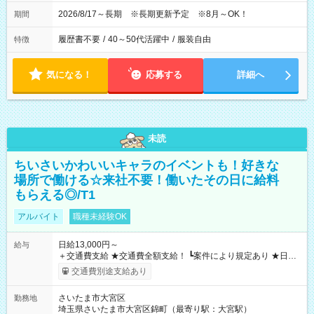
2026/8/17～長期 ※長期更新予定 ※8月～OK！
期間
履歴書不要
/
40～50代活躍中
/
服装自由
特徴
気になる！
応募する
詳細へ
未読
ちいさいかわいいキャラのイベントも！好きな
場所で働ける☆来社不要！働いたその日に給料
もらえる◎/T1
アルバイト
職種未経験OK
日給13,000円～
給与
＋交通費支給 ★交通費全額支給！ ┗案件により規定あり ★日払
いOK！（規定あり） ┗働いたその日に現金GET♪ お仕事後はコ
交通費別途支給あり
ンビニATMから 日払い分を引き落とせます！ 【試用期間】試
用期間なし
さいたま市大宮区
勤務地
埼玉県さいたま市大宮区錦町（最寄り駅：大宮駅）