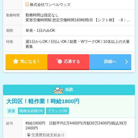
株式会社ワンベルウッズ
勤務時間は指定なし
勤務時間
変形労働時間制 想定労働時間160時間/月 【シフト例】 ・8：00
～21：00
単発・1日のみOK
期間
週1日からOK / 日払いOK / 副業・WワークOK / 10名以上の大量
特徴
募集
気になる！
応募する
詳細へ
未読
大田区！軽作業！時給1800円
派遣
職種未経験OK
ブランクOK
時給1800円 日額平均1万4400円/月額30万2400円/残込39万
給与
2400円
交通費別途支給あり