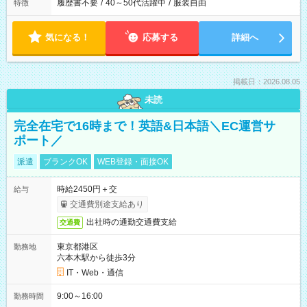
履歴書不要
/
40～50代活躍中
/
服装自由
特徴
気になる！
応募する
詳細へ
掲載日：2026.08.05
未読
完全在宅で16時まで！英語&日本語＼EC運営サ
ポート／
派遣
ブランクOK
WEB登録・面接OK
時給2450円＋交
給与
交通費別途支給あり
出社時の通勤交通費支給
交通費
東京都港区
勤務地
六本木駅から徒歩3分
IT・Web・通信
9:00～16:00
勤務時間