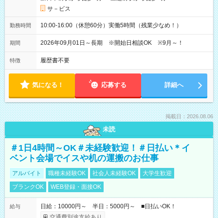
サ－ビス
10:00-16:00（休憩60分）実働5時間（残業少なめ！）
勤務時間
2026年09月01日～長期 ※開始日相談OK ※9月～！
期間
履歴書不要
特徴
気になる！
応募する
詳細へ
掲載日：2026.08.06
未読
＃1日4時間～OK＃未経験歓迎！＃日払い＊イ
ベント会場でイスや机の運搬のお仕事
アルバイト
職種未経験OK
社会人未経験OK
大学生歓迎
ブランクOK
WEB登録・面接OK
日給：10000円～ 半日：5000円～ ■日払いOK！
給与
交通費別途支給あり