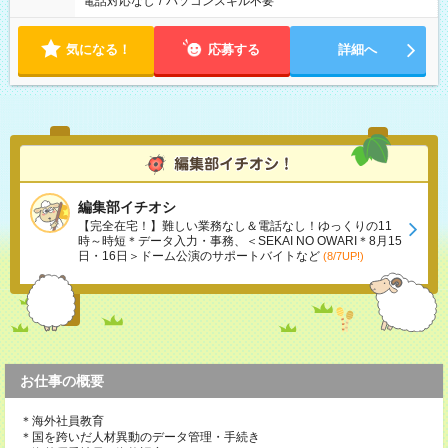
電話対応なし
/
パソコンスキル不要
気になる！
応募する
詳細へ
編集部イチオシ
【完全在宅！】難しい業務なし＆電話なし！ゆっくりの11
時～時短＊データ入力・事務、＜SEKAI NO OWARI＊8月15
日・16日＞ドーム公演のサポートバイトなど
(8/7UP!)
お仕事の概要
＊海外社員教育
＊国を跨いだ人材異動のデータ管理・手続き