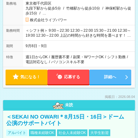
東京都千代田区
勤務地
九段下駅から徒歩5分
/
竹橋駅から徒歩10分
/
神保町駅から徒
歩15分
/
…
株式会社ライブパワー
＜シフト例＞ 9:00～22:30 12:30～22:00 15:30～21:00 12:30～
勤務時間
19:00 12:30～22:00 上記の時間から好きな時間を選べます！ ※
時間は変更となる可能性があります
9月8日・9日
期間
週1日からOK
/
履歴書不要
/
副業・WワークOK
/
シフト勤務
/
特徴
電話対応なし
/
パソコンスキル不要
気になる！
応募する
詳細へ
掲載日：2026.08.04
未読
＜SEKAI NO OWARI＊8月15日・16日＞ドーム
公演のサポートバイト
アルバイト
職種未経験OK
社会人未経験OK
大学生歓迎