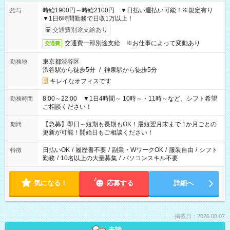
時給1900円～時給2100円 ▼日払い週払い可能！※規定有り
給与
▼1日6時間勤務で日収1万以上！
交通費別途支給あり
交通費一部別途支給 ※お仕事によって変動あり
交通費
東京都渋谷区
勤務地
渋谷駅から徒歩5分
/
神泉駅から徒歩5分
キレイなオフィスです
8:00～22:00 ▼1日4時間～ 10時～・11時～など、シフト希望
勤務時間
ご相談ください！
【急募】即日～短期も長期もOK！最短翌月末まで 1か月ごとの
期間
更新が可能！開始日もご相談ください！
日払いOK
/
履歴書不要
/
副業・WワークOK
/
服装自由
/
シフト
特徴
勤務
/
10名以上の大量募集
/
パソコンスキル不要
気になる！
応募する
詳細へ
掲載日：2026.08.07
未読