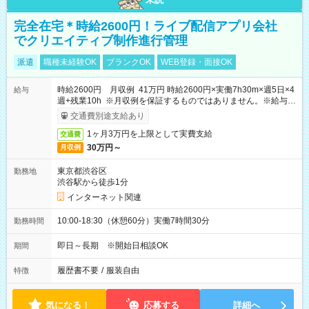
完全在宅＊時給2600円！ライブ配信アプリ会社
でクリエイティブ制作進行管理
派遣
職種未経験OK
ブランクOK
WEB登録・面接OK
時給2600円 月収例 41万円 時給2600円×実働7h30m×週5日×4
給与
週+残業10h ※月収例を保証するものではありません。※給与即
受取りサービス利用可（利用条件有）
交通費別途支給あり
1ヶ月3万円を上限として実費支給
交通費
30万円～
月収例
東京都渋谷区
勤務地
渋谷駅から徒歩1分
インターネット関連
10:00-18:30（休憩60分）実働7時間30分
勤務時間
即日～長期 ※開始日相談OK
期間
履歴書不要
/
服装自由
特徴
気になる！
応募する
詳細へ