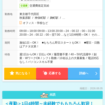
交通費規定支給
交通費
東京都千代田区
勤務地
秋葉原駅
/
神保町駅
/
麹町駅
/
…
オフィス・学校など
09:00～18:00 09:00～13:00 20:00～24：00 22：00～31:00
勤務時間
20:00～24：00 22：00～翌7:00 …など1日4時間～OK！ その他
シフトもございます！ お気軽にご相談ください！
激短1日～OK！ ■もちろん即日スタートもOK！ ■曜日・日数
期間
はアナタ次第！
週1日からOK
/
日払いOK
/
履歴書不要
/
40～50代活躍中
/
副
特徴
業・WワークOK
/
シフト勤務
/
10名以上の大量募集
/
電話対応
なし
/
パソコンスキル不要
気になる！
応募する
詳細へ
掲載日：2026.08.05
未読
＜夜勤＞1日4時間～未経験でももちろん歓迎！